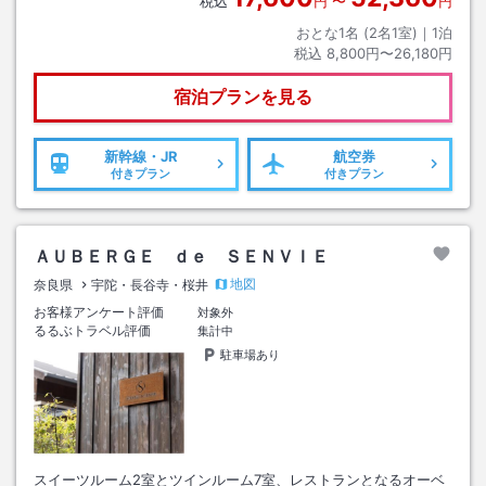
税込
円
〜
円
おとな1名 (
2
名1室)｜
1
泊
税込
8,800円〜26,180円
宿泊プランを見る
新幹線・JR
航空券
付きプラン
付きプラン
ＡＵＢＥＲＧＥ ｄｅ ＳＥＮＶＩＥ
地図
奈良県
宇陀・長谷寺・桜井
お客様アンケート評価
対象外
るるぶトラベル評価
集計中
駐車場あり
スイーツルーム2室とツインルーム7室、レストランとなるオーベ