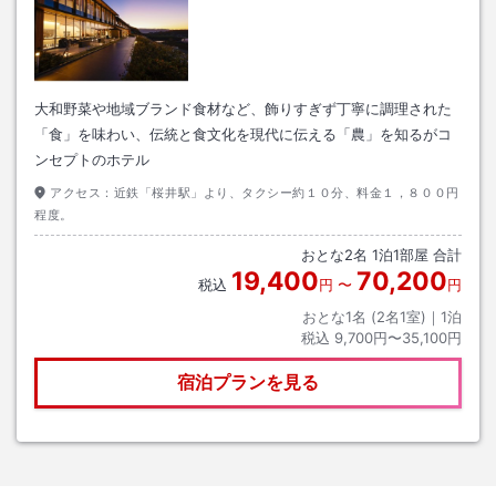
大和野菜や地域ブランド食材など、飾りすぎず丁寧に調理された
「食」を味わい、伝統と食文化を現代に伝える「農」を知るがコ
ンセプトのホテル
アクセス：
近鉄「桜井駅」より、タクシー約１０分、料金１，８００円
程度。
おとな
2
名
1
泊
1
部屋 合計
19,400
70,200
税込
円
〜
円
おとな1名 (
2
名1室)｜
1
泊
税込
9,700円〜35,100円
宿泊プランを見る