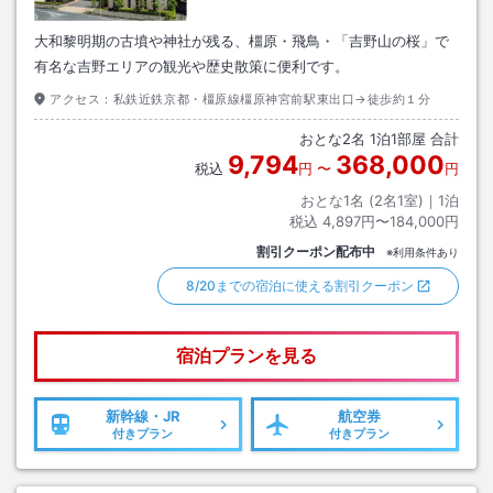
大和黎明期の古墳や神社が残る、橿原・飛鳥・「吉野山の桜」で
有名な吉野エリアの観光や歴史散策に便利です。
アクセス：
私鉄近鉄京都・橿原線橿原神宮前駅東出口→徒歩約１分
おとな
2
名
1
泊
1
部屋 合計
9,794
368,000
税込
円
〜
円
おとな1名 (
2
名1室)｜
1
泊
税込
4,897円〜184,000円
割引クーポン配布中
※利用条件あり
8/20までの宿泊に使える割引クーポン
宿泊プランを見る
新幹線・JR
航空券
付きプラン
付きプラン