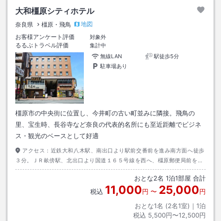
大和橿原シティホテル
地図
奈良県
橿原・飛鳥
お客様アンケート評価
対象外
るるぶトラベル評価
集計中
無線LAN
駅徒歩5分
駐車場あり
橿原市の中央街に位置し、今井町の古い町並みに隣接。飛鳥の
里、宝生時、長谷寺など奈良の代表的名所にも至近距離でビジネ
ス・観光のベースとして好適
アクセス：
近鉄大和八木駅、南出口より駅前交番前を進み南方面へ徒歩
３分。ＪＲ畝傍駅、北出口より国道１６５号線を西へ、橿原郵便局前を北
へ徒歩２分。お車の場合、南阪奈道・大和高田バイパス四条Ｉ．Ｃより５
おとな
2
名
1
泊
1
部屋 合計
分。
11,000
25,000
税込
円
〜
円
おとな1名 (
2
名1室)｜
1
泊
税込
5,500円〜12,500円