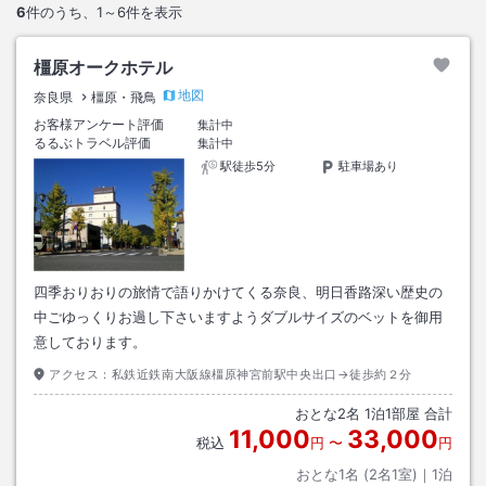
6
件のうち、
1～6
件を表示
橿原オークホテル
地図
奈良県
橿原・飛鳥
お客様アンケート評価
集計中
るるぶトラベル評価
集計中
駅徒歩5分
駐車場あり
四季おりおりの旅情で語りかけてくる奈良、明日香路深い歴史の
中ごゆっくりお過し下さいますようダブルサイズのベットを御用
意しております。
アクセス：
私鉄近鉄南大阪線橿原神宮前駅中央出口→徒歩約２分
おとな
2
名
1
泊
1
部屋 合計
11,000
33,000
税込
円
〜
円
おとな1名 (
2
名1室)｜
1
泊