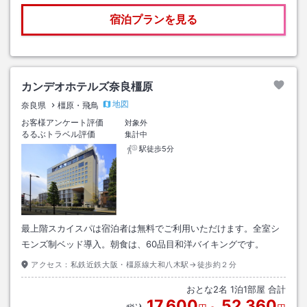
宿泊プランを見る
カンデオホテルズ奈良橿原
地図
奈良県
橿原・飛鳥
お客様アンケート評価
対象外
るるぶトラベル評価
集計中
駅徒歩5分
最上階スカイスパは宿泊者は無料でご利用いただけます。全室シ
モンズ制ベッド導入。朝食は、60品目和洋バイキングです。
アクセス：
私鉄近鉄大阪・橿原線大和八木駅→徒歩約２分
おとな
2
名
1
泊
1
部屋 合計
17,600
52,360