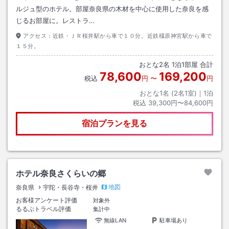
ルジュ型のホテル。部屋奈良県の木材を中心に使用した奈良を感
じるお部屋に。レストラ…
アクセス：
近鉄・ＪＲ桜井駅から車で１０分。近鉄橿原神宮駅から車で
１５分。
おとな
2
名
1
泊
1
部屋 合計
78,600
169,200
税込
円
〜
円
おとな1名 (
2
名1室)｜
1
泊
税込
39,300円〜84,600円
宿泊プランを見る
ホテル奈良さくらいの郷
地図
奈良県
宇陀・長谷寺・桜井
お客様アンケート評価
対象外
るるぶトラベル評価
集計中
無線LAN
駐車場あり