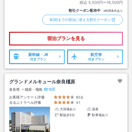
税込
5,500円〜16,500円
割引クーポン配布中
※利用条件あり
8/20までの宿泊に使える割引クーポン
宿泊プランを見る
新幹線・JR
航空券
付きプラン
付きプラン
グランドメルキュール奈良橿原
地図
奈良県
橿原・飛鳥
お客様アンケート評価
82点
るるぶトラベル評価
4.1
大浴場あり
温泉
駅徒歩5分
駐車場あり