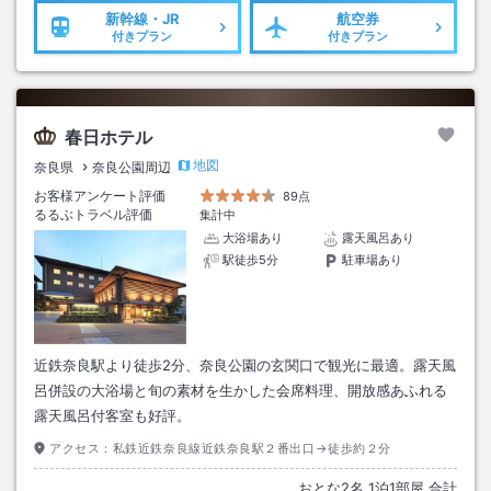
新幹線・JR
航空券
付きプラン
付きプラン
春日ホテル
地図
奈良県
奈良公園周辺
お客様アンケート評価
89点
るるぶトラベル評価
集計中
大浴場あり
露天風呂あり
駅徒歩5分
駐車場あり
近鉄奈良駅より徒歩2分、奈良公園の玄関口で観光に最適。露天風
呂併設の大浴場と旬の素材を生かした会席料理、開放感あふれる
露天風呂付客室も好評。
アクセス：
私鉄近鉄奈良線近鉄奈良駅２番出口→徒歩約２分
おとな
2
名
1
泊
1
部屋 合計