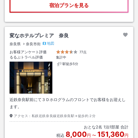
宿泊プランを見る
変なホテルプレミア 奈良
地図
奈良県
奈良市街
お客様アンケート評価
77点
るるぶトラベル評価
集計中
駅徒歩5分
近鉄奈良駅前にて３Ｄホログラムのフロントでお客様をお迎えし
ます。
アクセス：
私鉄近鉄奈良線近鉄奈良駅→徒歩約２分
おとな
2
名
1
泊
1
部屋 合計
8,000
151,360
税込
円
〜
円