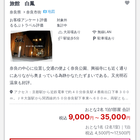
旅館 白鳳
地図
奈良県
奈良市街
お客様アンケート評価
対象外
るるぶトラベル評価
集計中
大浴場あり
無線LAN
駅徒歩5分
駐車場あり
奈良の中心に位置し交通の便よく奈良公園、興福寺にも近く通り
にありながら奥まっている為静かなたたずまいである。又光明石
温泉も好評。
アクセス：
京都駅から近鉄電車で約４０分奈良駅４番南出口下車３００
ｍ。ＪＲ大阪駅から関西線約５０分奈良駅下車東へ６００ｍ。両駅とも構
内案内地図有り。
おとな
2
名
1
泊
1
部屋 合計
9,000
35,000
税込
円
〜
円
おとな1名 (
2
名1室)｜
1
泊
税込
4,500円〜17,500円