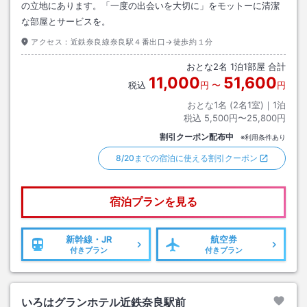
の立地にあります。「一度の出会いを大切に」をモットーに清潔
な部屋とサービスを。
アクセス：
近鉄奈良線奈良駅４番出口→徒歩約１分
おとな
2
名
1
泊
1
部屋 合計
11,000
51,600
税込
円
〜
円
おとな1名 (
2
名1室)｜
1
泊
税込
5,500円〜25,800円
割引クーポン配布中
※利用条件あり
8/20までの宿泊に使える割引クーポン
宿泊プランを見る
新幹線・JR
航空券
付きプラン
付きプラン
いろはグランホテル近鉄奈良駅前