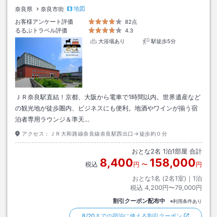
地図
奈良県
奈良市街
お客様アンケート評価
82点
るるぶトラベル評価
4.3
大浴場あり
駅徒歩5分
ＪＲ奈良駅直結！京都、大阪から電車で1時間以内。世界遺産など
の観光地が徒歩圏内、ビジネスにも便利。地酒やワインが揃う宿
泊者専用ラウンジ＆準天…
アクセス：
ＪＲ大和路線奈良線奈良駅西出口→徒歩約０分
おとな
2
名
1
泊
1
部屋 合計
8,400
158,000
税込
円
〜
円
おとな1名 (
2
名1室)｜
1
泊
税込
4,200円〜79,000円
割引クーポン配布中
※利用条件あり
8/20までの宿泊に使える割引クーポン