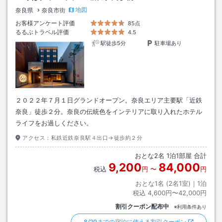
地図
奈良県
奈良市街
お客様アンケート評価
85点
るるぶトラベル評価
4.5
駅徒歩5分
駐車場あり
２０２２年７月１日グランドオープン。奈良エリア主要駅「近鉄
奈良」徒歩２分。奈良の伝統色をインテリアに取り入れたホテル
ライフをお過しください。
アクセス：
私鉄近鉄奈良駅４出口→徒歩約２分
おとな
2
名
1
泊
1
部屋 合計
9,200
84,000
税込
円
〜
円
おとな1名 (
2
名1室)｜
1
泊
税込
4,600円〜42,000円
割引クーポン配布中
※利用条件あり
8/20までの宿泊に使える割引クーポン