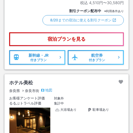
税込
4,510円〜30,580円
割引クーポン配布中
※利用条件あり
8/20までの宿泊に使える割引クーポン
宿泊プランを見る
新幹線・JR
航空券
付きプラン
付きプラン
ホテル美松
地図
奈良県
奈良市街
お客様アンケート評価
対象外
るるぶトラベル評価
集計中
大浴場あり
駐車場あり