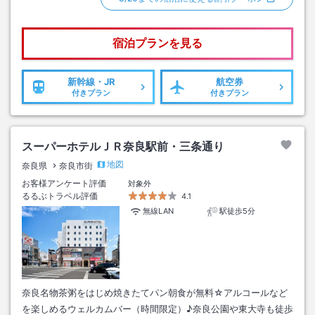
宿泊プランを見る
新幹線・JR
航空券
付きプラン
付きプラン
スーパーホテルＪＲ奈良駅前・三条通り
地図
奈良県
奈良市街
お客様アンケート評価
対象外
るるぶトラベル評価
4.1
無線LAN
駅徒歩5分
奈良名物茶粥をはじめ焼きたてパン朝食が無料☆アルコールなど
を楽しめるウェルカムバー（時間限定）♪奈良公園や東大寺も徒歩