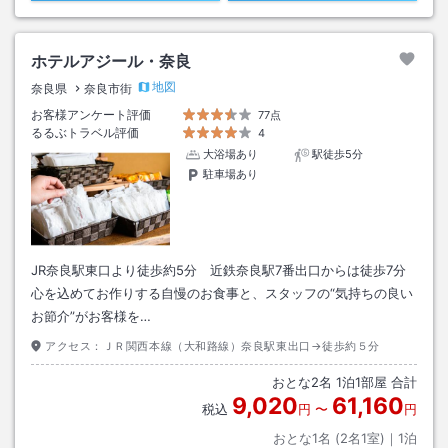
ホテルアジール・奈良
地図
奈良県
奈良市街
お客様アンケート評価
77点
るるぶトラベル評価
4
大浴場あり
駅徒歩5分
駐車場あり
JR奈良駅東口より徒歩約5分 近鉄奈良駅7番出口からは徒歩7分
心を込めてお作りする自慢のお食事と、スタッフの“気持ちの良い
お節介”がお客様を…
アクセス：
ＪＲ関西本線（大和路線）奈良駅東出口→徒歩約５分
おとな
2
名
1
泊
1
部屋 合計
9,020
61,160
税込
円
〜
円
おとな1名 (
2
名1室)｜
1
泊