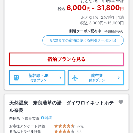
おとな
2
名
1
泊
1
部屋 合計
6,000
31,800
税込
円
〜
円
おとな1名 (
2
名1室)｜
1
泊
税込
3,000円〜15,900円
割引クーポン配布中
※利用条件あり
8/20までの宿泊に使える割引クーポン
宿泊プランを見る
新幹線・JR
航空券
付きプラン
付きプラン
天然温泉 奈良若草の湯 ダイワロイネットホテ
ル奈良
地図
奈良県
奈良市街
お客様アンケート評価
87点
るるぶトラベル評価
4.4