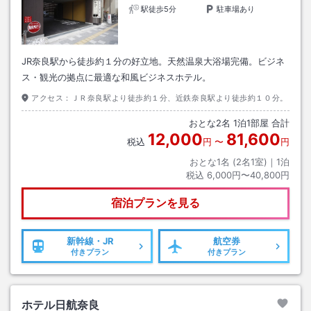
駅徒歩5分
駐車場あり
JR奈良駅から徒歩約１分の好立地。天然温泉大浴場完備。ビジネ
ス・観光の拠点に最適な和風ビジネスホテル。
アクセス：
ＪＲ奈良駅より徒歩約１分、近鉄奈良駅より徒歩約１０分。
おとな
2
名
1
泊
1
部屋 合計
12,000
81,600
税込
円
〜
円
おとな1名 (
2
名1室)｜
1
泊
税込
6,000円〜40,800円
宿泊プランを見る
新幹線・JR
航空券
付きプラン
付きプラン
ホテル日航奈良