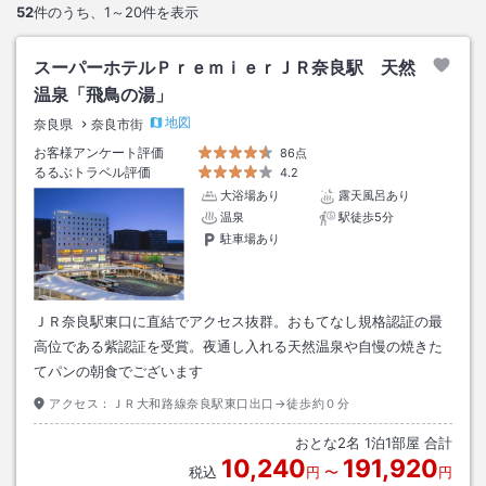
52
件のうち、
1～20
件を表示
スーパーホテルＰｒｅｍｉｅｒＪＲ奈良駅 天然
温泉「飛鳥の湯」
地図
奈良県
奈良市街
お客様アンケート評価
86点
るるぶトラベル評価
4.2
大浴場あり
露天風呂あり
温泉
駅徒歩5分
駐車場あり
ＪＲ奈良駅東口に直結でアクセス抜群。おもてなし規格認証の最
高位である紫認証を受賞。夜通し入れる天然温泉や自慢の焼きた
てパンの朝食でございます
アクセス：
ＪＲ大和路線奈良駅東口出口→徒歩約０分
おとな
2
名
1
泊
1
部屋 合計
10,240
191,920
税込
円
〜
円