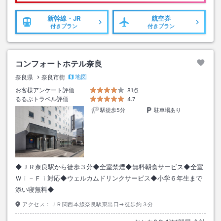
新幹線・JR
航空券
付きプラン
付きプラン
コンフォートホテル奈良
地図
奈良県
奈良市街
お客様アンケート評価
81点
るるぶトラベル評価
4.7
駅徒歩5分
駐車場あり
◆ＪＲ奈良駅から徒歩３分◆全室禁煙◆無料朝食サービス◆全室
Ｗｉ－Ｆｉ対応◆ウェルカムドリンクサービス◆小学６年生まで
添い寝無料◆
アクセス：
ＪＲ関西本線奈良駅東出口→徒歩約３分