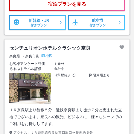
宿泊プランを見る
新幹線・JR
航空券
付きプラン
付きプラン
センチュリオンホテルクラシック奈良
地図
奈良県
奈良市街
お客様アンケート評価
対象外
るるぶトラベル評価
集計中
駅徒歩5分
駐車場あり
ＪＲ奈良駅より徒歩５分、近鉄奈良駅より徒歩７分と恵まれた立
地でございます。奈良への観光、ビジネスに、様々なシーンでの
ご利用をお待ちしてます。
アクセス：
ＪＲ奈良線奈良駅東口出口→徒歩約５分