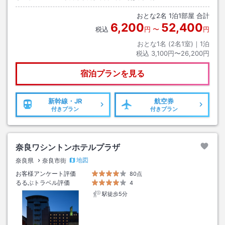
おとな
2
名
1
泊
1
部屋 合計
6,200
52,400
税込
円
〜
円
おとな1名 (
2
名1室)｜
1
泊
税込
3,100円〜26,200円
宿泊プランを見る
新幹線・JR
航空券
付きプラン
付きプラン
奈良ワシントンホテルプラザ
地図
奈良県
奈良市街
お客様アンケート評価
80点
るるぶトラベル評価
4
駅徒歩5分