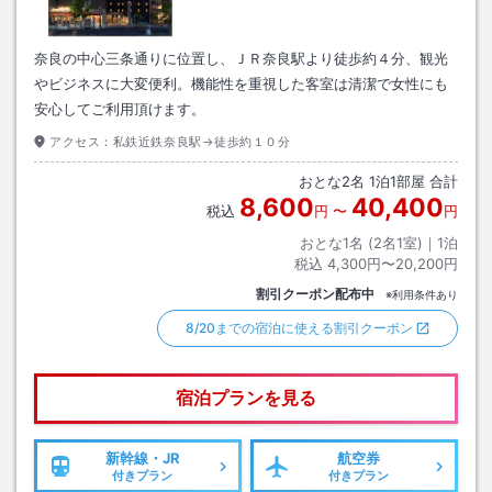
奈良の中心三条通りに位置し、ＪＲ奈良駅より徒歩約４分、観光
やビジネスに大変便利。機能性を重視した客室は清潔で女性にも
安心してご利用頂けます。
アクセス：
私鉄近鉄奈良駅→徒歩約１０分
おとな
2
名
1
泊
1
部屋 合計
8,600
40,400
税込
円
〜
円
おとな1名 (
2
名1室)｜
1
泊
税込
4,300円〜20,200円
割引クーポン配布中
※利用条件あり
8/20までの宿泊に使える割引クーポン
宿泊プランを見る
新幹線・JR
航空券
付きプラン
付きプラン