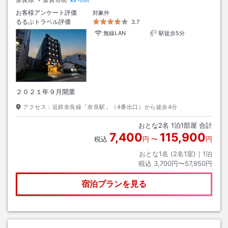
お客様アンケート評価
対象外
るるぶトラベル評価
3.7
無線LAN
駅徒歩5分
２０２１年９月開業
アクセス：
近鉄奈良線「奈良駅」（4番出口）から徒歩4分
おとな
2
名
1
泊
1
部屋 合計
7,400
115,900
税込
円
〜
円
おとな1名 (
2
名1室)｜
1
泊
税込
3,700円〜57,950円
宿泊プランを見る