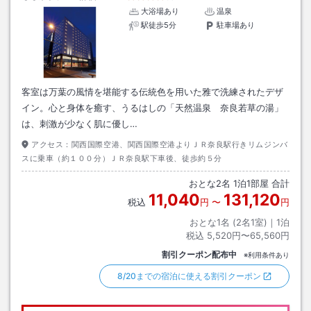
大浴場あり
温泉
駅徒歩5分
駐車場あり
客室は万葉の風情を堪能する伝統色を用いた雅で洗練されたデザ
イン。心と身体を癒す、うるはしの「天然温泉 奈良若草の湯」
は、刺激が少なく肌に優し…
アクセス：
関西国際空港、関西国際空港よりＪＲ奈良駅行きリムジンバ
スに乗車（約１００分）ＪＲ奈良駅下車後、徒歩約５分
おとな
2
名
1
泊
1
部屋 合計
11,040
131,120
税込
円
〜
円
おとな1名 (
2
名1室)｜
1
泊
税込
5,520円〜65,560円
割引クーポン配布中
※利用条件あり
8/20までの宿泊に使える割引クーポン