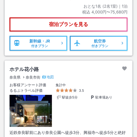
おとな1名 (
2
名1室)｜
1
泊
税込
4,000円〜75,680円
宿泊プランを見る
新幹線・JR
航空券
付きプラン
付きプラン
ホテル花小路
地図
奈良県
奈良市街
お客様アンケート評価
集計中
るるぶトラベル評価
3.5
駅徒歩5分
駐車場あり
近鉄奈良駅前にあり奈良公園へ徒歩3分、興福寺へ徒歩5分と絶好