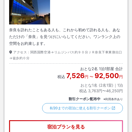
奈良を訪れたこともある人も、これから初めて訪れる人も、あな
ただけの「奈良」を見つけにいらしてください。ワンランク上の
空間をお約束します。
アクセス：
関西国際空港→リムジンバス約９０分ＪＲ奈良下車東側出口
→徒歩約０分
おとな
2
名
1
泊
1
部屋 合計
7,526
92,500
税込
円
〜
円
おとな1名 (
2
名1室)｜
1
泊
税込
3,763円〜46,250円
割引クーポン配布中
※利用条件あり
8/20までの宿泊に使える割引クーポン
宿泊プランを見る