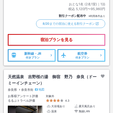
おとな1名 (
2
名1室)｜
1
泊
税込
5,120円〜95,960円
割引クーポン配布中
※利用条件あり
8/20までの宿泊に使える割引クーポン
宿泊プランを見る
新幹線・JR
航空券
付きプラン
付きプラン
天然温泉 吉野桜の湯 御宿 野乃 奈良（ドー
ミーインチェーン）
地図
奈良県
奈良市街
お客様アンケート評価
対象外
るるぶトラベル評価
4.3
大浴場あり
露天風呂あり
温泉
無線LAN