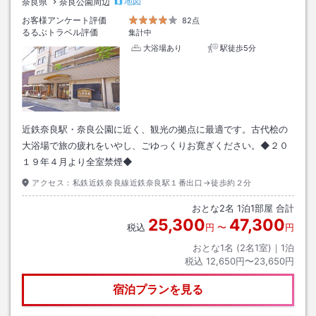
地図
奈良県
奈良公園周辺
お客様アンケート評価
82点
るるぶトラベル評価
集計中
大浴場あり
駅徒歩5分
近鉄奈良駅・奈良公園に近く、観光の拠点に最適です。古代桧の
大浴場で旅の疲れをいやし、ごゆっくりお寛ぎください。◆２０
１９年４月より全室禁煙◆
アクセス：
私鉄近鉄奈良線近鉄奈良駅１番出口→徒歩約２分
おとな
2
名
1
泊
1
部屋 合計
25,300
47,300
税込
円
〜
円
おとな1名 (
2
名1室)｜
1
泊
税込
12,650円〜23,650円
宿泊プランを見る