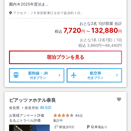
圏内☆2025年度泊ま…
アクセス：
ＪＲ奈良駅東口を出て徒歩約１分。
おとな
2
名
1
泊
1
部屋 合計
7,720
132,880
税込
円
〜
円
おとな1名 (
2
名1室)｜
1
泊
税込
3,860円〜66,440円
宿泊プランを見る
新幹線・JR
航空券
付きプラン
付きプラン
ピアッツァホテル奈良
地図
奈良県
奈良市街
お客様アンケート評価
84点
るるぶトラベル評価
集計中
駅徒歩5分
駐車場あり