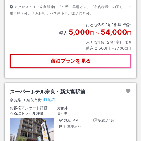
アクセス：
ＪＲ奈良駅東口「５番」乗場から、「市内循環・内回り」ご
乗車約３分。「八軒町」バス停下車。徒歩約５分。
おとな
2
名
1
泊
1
部屋 合計
5,000
54,000
税込
円
〜
円
おとな1名 (
2
名1室)｜
1
泊
税込
2,500円〜27,000円
宿泊プランを見る
スーパーホテル奈良・新大宮駅前
地図
奈良県
奈良市街
お客様アンケート評価
対象外
るるぶトラベル評価
集計中
無線LAN
駅徒歩5分
駐車場あり