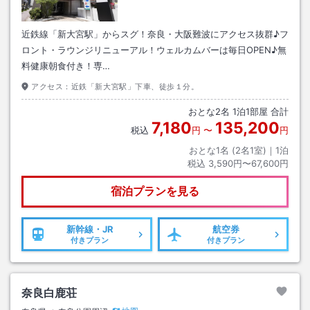
近鉄線「新大宮駅」からスグ！奈良・大阪難波にアクセス抜群♪フ
ロント・ラウンジリニューアル！ウェルカムバーは毎日OPEN♪無
料健康朝食付き！専…
アクセス：
近鉄「新大宮駅」下車、徒歩１分。
おとな
2
名
1
泊
1
部屋 合計
7,180
135,200
税込
円
〜
円
おとな1名 (
2
名1室)｜
1
泊
税込
3,590円〜67,600円
宿泊プランを見る
新幹線・JR
航空券
付きプラン
付きプラン
奈良白鹿荘