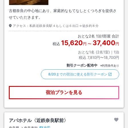
古都奈良の中心地にあり、家庭的なもてなしとくつろぎを提供さ
せていただきます。
アクセス：
私鉄近鉄奈良駅４もしくは６出口→徒歩約８分
おとな
2
名
1
泊
1
部屋 合計
15,620
37,400
税込
円
〜
円
おとな1名 (
2
名1室)｜
1
泊
税込
7,810円〜18,700円
割引クーポン配布中
※利用条件あり
8/20までの宿泊に使える割引クーポン
宿泊プランを見る
アパホテル〈近鉄奈良駅前〉
地図
奈良県
奈良市街