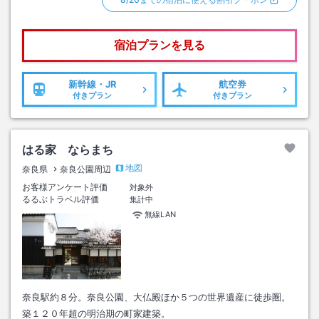
宿泊プランを見る
新幹線・JR
航空券
付きプラン
付きプラン
はる家 ならまち
地図
奈良県
奈良公園周辺
お客様アンケート評価
対象外
るるぶトラベル評価
集計中
無線LAN
奈良駅約８分。奈良公園、大仏殿ほか５つの世界遺産に徒歩圏。
築１２０年超の明治期の町家建築。