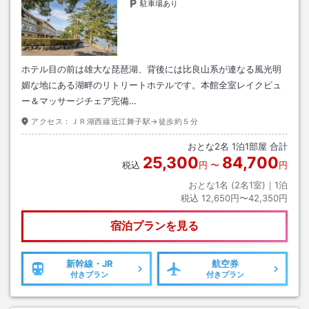
駐車場あり
ホテル目の前は雄大な琵琶湖、背後には比良山系が連なる風光明
媚な地にある湖畔のリトリートホテルです。本館全室レイクビュ
ー＆マッサージチェア完備…
アクセス：
ＪＲ湖西線近江舞子駅→徒歩約５分
おとな
2
名
1
泊
1
部屋 合計
25,300
84,700
税込
円
〜
円
おとな1名 (
2
名1室)｜
1
泊
税込
12,650円〜42,350円
宿泊プランを見る
新幹線・JR
航空券
付きプラン
付きプラン