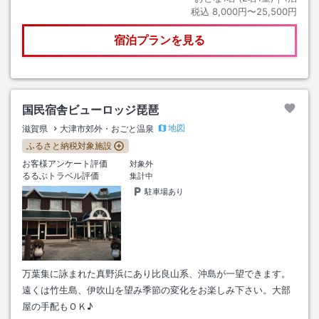
税込
8,000円〜25,500円
宿泊プランを見る
国民宿舎ビューロッジ琵琶
地図
滋賀県
大津市郊外・おごと温泉
ふるさと納税対象施設
お客様アンケート評価
対象外
るるぶトラベル評価
集計中
駐車場あり
万葉集に詠まれた真野浜にあり比良山系、沖島が一望できます。
遠くは竹生島、伊吹山を望み季節の変化をお楽しみ下さい。大部
屋の手配もＯＫ♪