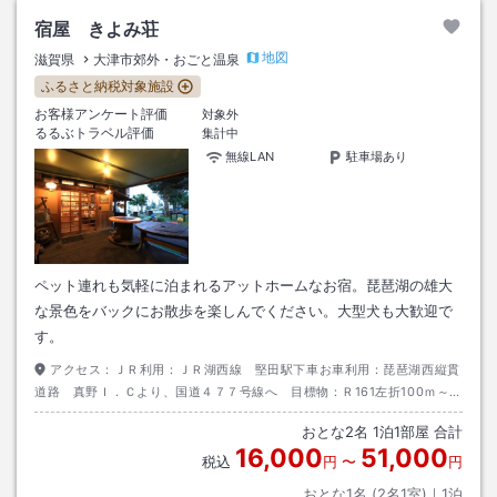
宿屋 きよみ荘
地図
滋賀県
大津市郊外・おごと温泉
ふるさと納税対象施設
お客様アンケート評価
対象外
るるぶトラベル評価
集計中
無線LAN
駐車場あり
ペット連れも気軽に泊まれるアットホームなお宿。琵琶湖の雄大
な景色をバックにお散歩を楽しんでください。大型犬も大歓迎で
す。
アクセス：
ＪＲ利用：ＪＲ湖西線 堅田駅下車お車利用：琵琶湖西縦貫
道路 真野Ｉ．Ｃより、国道４７７号線へ 目標物：Ｒ161左折100ｍ～右
折４００ｍ～左折
おとな
2
名
1
泊
1
部屋 合計
16,000
51,000
税込
円
〜
円
おとな1名 (
2
名1室)｜
1
泊