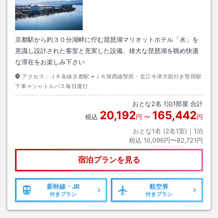
京都駅から約３０分湖畔に佇む琵琶湖マリオットホテル「水」を
意識し設計された客室と充実した設備、雄大な琵琶湖を眺め快適
な滞在をお楽しみ下さい
アクセス：
ＪＲ各線京都駅→ＪＲ湖西線堅田・近江今津方面行き堅田駅
下車→シャトルバス毎日運行
おとな
2
名
1
泊
1
部屋 合計
20,192
165,442
税込
円
〜
円
おとな1名 (
2
名1室)｜
1
泊
税込
10,096円〜82,721円
宿泊プランを見る
新幹線・JR
航空券
付きプラン
付きプラン