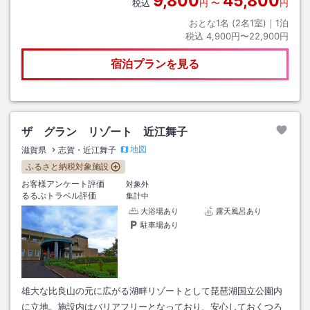
9,800
45,800
税込
円
〜
円
おとな1名 (
2
名1室)｜
1
泊
税込
4,900円〜22,900円
宿泊プランを見る
ザ グラン リゾート 近江舞子
地図
滋賀県
志賀・近江舞子
ふるさと納税対象施設
お客様アンケート評価
対象外
るるぶトラベル評価
集計中
大浴場あり
露天風呂あり
駐車場あり
雄大な比良山の元に広がる湖畔リゾートとして琵琶湖国立公園内
に立地。施設内はバリアフリーとなっており、安心しておくつろ