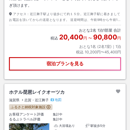
ぎ頂けます。
アクセス：
近江舞子駅より徒歩にて約１５分。近江舞子駅に着きまして
お電話を頂いてからの送迎となります。 送迎時間は、午前9時から午前11
時までと、午後3時から午後5時までです
おとな
2
名
1
泊
1
部屋 合計
20,400
90,800
税込
円
〜
円
おとな1名 (
2
名1室)｜
1
泊
税込
10,200円〜45,400円
宿泊プランを見る
ホテル琵琶レイクオーツカ
地図
滋賀県
志賀・近江舞子
ふるさと納税対象施設
お客様アンケート評価
集計中
るるぶトラベル評価
集計中
大浴場あり
駅徒歩5分