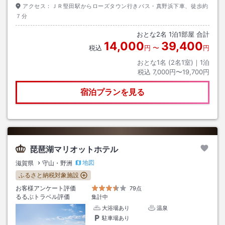
アクセス：
ＪＲ堅田駅からローズタウン行きバス・真野浜下車、徒歩約
７分
おとな
2
名
1
泊
1
部屋 合計
14,000
39,400
税込
円
〜
円
おとな1名 (
2
名1室)｜
1
泊
税込
7,000円〜19,700円
宿泊プランを見る
琵琶湖マリオットホテル
地図
滋賀県
守山・野洲
ふるさと納税対象施設
お客様アンケート評価
79点
るるぶトラベル評価
集計中
大浴場あり
温泉
駐車場あり