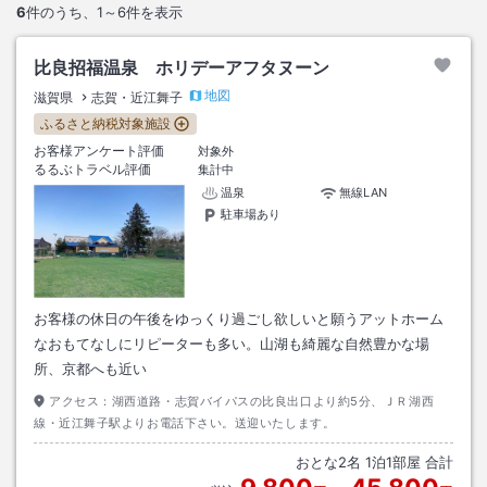
6
件のうち、
1～6
件を表示
比良招福温泉 ホリデーアフタヌーン
地図
滋賀県
志賀・近江舞子
ふるさと納税対象施設
お客様アンケート評価
対象外
るるぶトラベル評価
集計中
温泉
無線LAN
駐車場あり
お客様の休日の午後をゆっくり過ごし欲しいと願うアットホーム
なおもてなしにリピーターも多い。山湖も綺麗な自然豊かな場
所、京都へも近い
アクセス：
湖西道路・志賀バイパスの比良出口より約5分、ＪＲ湖西
線・近江舞子駅よりお電話下さい。送迎いたします。
おとな
2
名
1
泊
1
部屋 合計