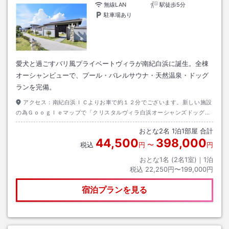
無線LAN
駅徒歩5分
駐車場あり
愛犬と過ごすバリ風プライベートヴィラが南紀白浜に誕生。全棟
オーシャンビューで、プール・バレルサウナ・天然温泉・ドッグ
ランを完備。
アクセス：
南紀白浜ＩＣよりお車で約１２分でございます。新しい施設
の為Ｇｏｏｇｌｅマップで「クリスタルヴィラ白浜オーシャンズドッグリ
ゾート」とご検索くださいませ。※先に「白浜総合インフォメーションセ
おとな
2
名
1
泊
1
部屋 合計
ンター」にてチェックインのお手続きをお願いいたします。
44,500
398,000
税込
円
〜
円
おとな1名 (
2
名1室)｜
1
泊
税込
22,250円〜199,000円
宿泊プランを見る