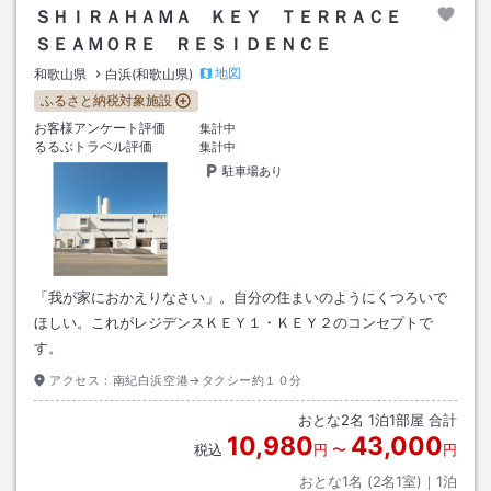
ＳＨＩＲＡＨＡＭＡ ＫＥＹ ＴＥＲＲＡＣＥ
ＳＥＡＭＯＲＥ ＲＥＳＩＤＥＮＣＥ
地図
和歌山県
白浜(和歌山県)
ふるさと納税対象施設
お客様アンケート評価
集計中
るるぶトラベル評価
集計中
駐車場あり
「我が家におかえりなさい」。自分の住まいのようにくつろいで
ほしい。これがレジデンスＫＥＹ１・ＫＥＹ２のコンセプトで
す。
アクセス：
南紀白浜空港→タクシー約１０分
おとな
2
名
1
泊
1
部屋 合計
10,980
43,000
税込
円
〜
円
おとな1名 (
2
名1室)｜
1
泊