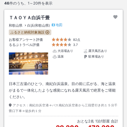
46
件のうち、
1～20
件を表示
ＴＡＯＹＡ白浜千畳
地図
和歌山県
白浜(和歌山県)
ふるさと納税対象施設
お客様アンケート評価
82点
るるぶトラベル評価
3.7
大浴場あり
露天風呂あり
温泉
駐車場あり
日本三古湯のひとつ、南紀白浜温泉。目の前に広がる、海と温泉
がまるで一体化したような感覚になれる露天風呂で絶景をご堪能
ください。
アクセス：
南紀白浜空港→バス南紀白浜空港から三段壁行き約１５分千
畳口下車→徒歩約１分
おとな
2
名
1
泊
1
部屋 合計