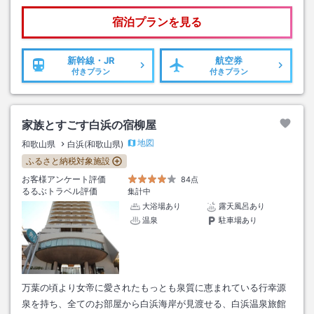
宿泊プランを見る
新幹線・JR
航空券
付きプラン
付きプラン
家族とすごす白浜の宿柳屋
地図
和歌山県
白浜(和歌山県)
ふるさと納税対象施設
お客様アンケート評価
84点
るるぶトラベル評価
集計中
大浴場あり
露天風呂あり
温泉
駐車場あり
万葉の頃より女帝に愛されたもっとも泉質に恵まれている行幸源
泉を持ち、全てのお部屋から白浜海岸が見渡せる、白浜温泉旅館