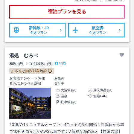
宿泊プランを見る
新幹線・JR
航空券
付きプラン
付きプラン
湯処 むろべ
地図
和歌山県
白浜(和歌山県)
ふるさと納税対象施設
お客様アンケート評価
対象外
るるぶトラベル評価
集計中
大浴場あり
露天風呂あり
温泉
無線LAN
駐車場あり
2018/7/1リニュアルオープン！4/1～予約受付開始！白浜駅から車
で10分★白良浜やAWSも車ですぐ♪新鮮な海の幸と【甘露の湯】