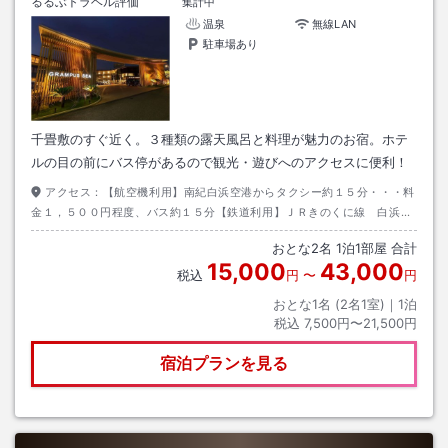
るるぶトラベル評価
集計中
温泉
無線LAN
駐車場あり
千畳敷のすぐ近く。３種類の露天風呂と料理が魅力のお宿。ホテ
ルの目の前にバス停があるので観光・遊びへのアクセスに便利！
アクセス：
【航空機利用】南紀白浜空港からタクシー約１５分・・・料
金１，５００円程度、バス約１５分【鉄道利用】ＪＲきのくに線 白浜駅
下車【自動車利用】阪和自動車道・・・南紀白浜Ｉ．Ｃ利用
おとな
2
名
1
泊
1
部屋 合計
15,000
43,000
税込
円
〜
円
おとな1名 (
2
名1室)｜
1
泊
税込
7,500円〜21,500円
宿泊プランを見る