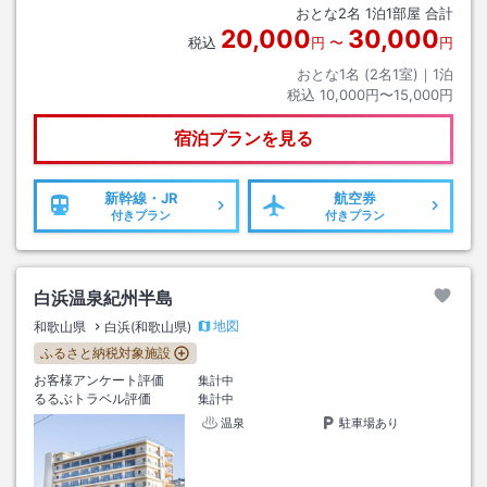
おとな
2
名
1
泊
1
部屋 合計
20,000
30,000
税込
円
〜
円
おとな1名 (
2
名1室)｜
1
泊
税込
10,000円〜15,000円
宿泊プランを見る
新幹線・JR
航空券
付きプラン
付きプラン
白浜温泉紀州半島
地図
和歌山県
白浜(和歌山県)
ふるさと納税対象施設
お客様アンケート評価
集計中
るるぶトラベル評価
集計中
温泉
駐車場あり