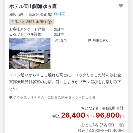
ホテル天山閣海ゆぅ庭
地図
和歌山県
白浜(和歌山県)
ふるさと納税対象施設
お客様アンケート評価
集計中
るるぶトラベル評価
集計中
温泉
駐車場あり
メイン通りからすこし離れた高台に、ユッタリとした時を刻む全
室露天風呂付客室のお宿。何にしようかプラン選びをお楽しみ下
さい。
アクセス：
ＪＲきのくに線白浜駅→タクシー約１０分
おとな
2
名
1
泊
1
部屋 合計
26,400
96,800
税込
円
〜
円
おとな1名 (
2
名1室)｜
1
泊
税込
13,200円〜48,400円