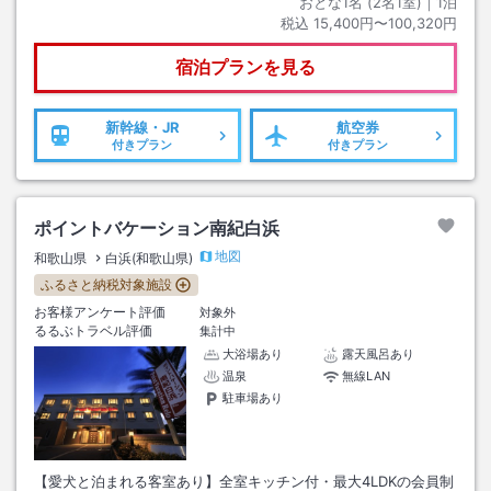
おとな1名 (
2
名1室)｜
1
泊
税込
15,400円〜100,320円
宿泊プランを見る
新幹線・JR
航空券
付きプラン
付きプラン
ポイントバケーション南紀白浜
地図
和歌山県
白浜(和歌山県)
ふるさと納税対象施設
お客様アンケート評価
対象外
るるぶトラベル評価
集計中
大浴場あり
露天風呂あり
温泉
無線LAN
駐車場あり
【愛犬と泊まれる客室あり】全室キッチン付・最大4LDKの会員制