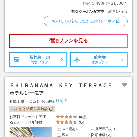
税込
5,490円〜21,500円
割引クーポン配布中
※利用条件あり
8/20までの宿泊に使える割引クーポン
宿泊プランを見る
新幹線・JR
航空券
付きプラン
付きプラン
ＳＨＩＲＡＨＡＭＡ ＫＥＹ ＴＥＲＲＡＣＥ
ホテルシーモア
地図
和歌山県
白浜(和歌山県)
ふるさと納税対象施設
お客様アンケート評価
80点
るるぶトラベル評価
3.4
大浴場あり
露天風呂あり
温泉
駐車場あり