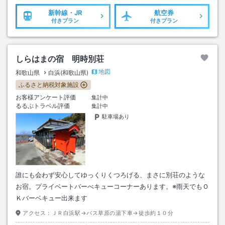
新幹線・JR
航空券
付きプラン
付きプラン
しらはまの宿 明時別荘
地図
和歌山県
白浜(和歌山県)
ふるさと納税対象施設
お客様アンケート評価
集計中
るるぶトラベル評価
集計中
駐車場あり
誰にも会わず安心してゆっくりくつろげる、まさに別荘のような
お宿。プライベートバーべキューコーナーあります。※雨天でもＯ
Ｋバーベキュー出来ます
アクセス：
ＪＲ白浜駅→バス草原の湯下車→徒歩約１０分