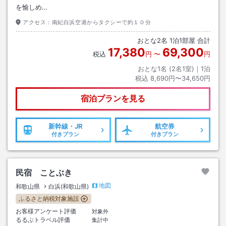
を愉しめ…
アクセス：
南紀白浜空港からタクシーで約１０分
おとな
2
名
1
泊
1
部屋 合計
17,380
69,300
税込
円
〜
円
おとな1名 (
2
名1室)｜
1
泊
税込
8,690円〜34,650円
宿泊プランを見る
新幹線・JR
航空券
付きプラン
付きプラン
民宿 ことぶき
地図
和歌山県
白浜(和歌山県)
ふるさと納税対象施設
お客様アンケート評価
対象外
るるぶトラベル評価
集計中