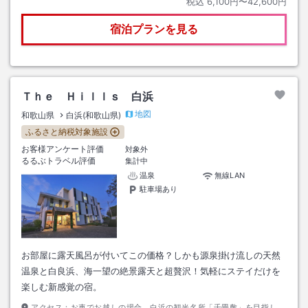
税込
6,100円〜42,600円
宿泊プランを見る
Ｔｈｅ Ｈｉｌｌｓ 白浜
地図
和歌山県
白浜(和歌山県)
ふるさと納税対象施設
お客様アンケート評価
対象外
るるぶトラベル評価
集計中
温泉
無線LAN
駐車場あり
お部屋に露天風呂が付いてこの価格？しかも源泉掛け流しの天然
温泉と白良浜、海一望の絶景露天と超贅沢！気軽にステイだけを
楽しむ新感覚の宿。
アクセス：
お車でお越しの場合、白浜の観光名所「千畳敷」を目指し、