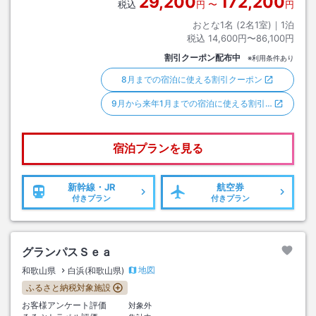
29,200
172,200
税込
円
〜
円
おとな1名 (
2
名1室)｜
1
泊
税込
14,600円〜86,100円
割引クーポン配布中
※利用条件あり
8月までの宿泊に使える割引クーポン
9月から来年1月までの宿泊に使える割引…
宿泊プランを見る
新幹線・JR
航空券
付きプラン
付きプラン
グランパスＳｅａ
地図
和歌山県
白浜(和歌山県)
ふるさと納税対象施設
お客様アンケート評価
対象外