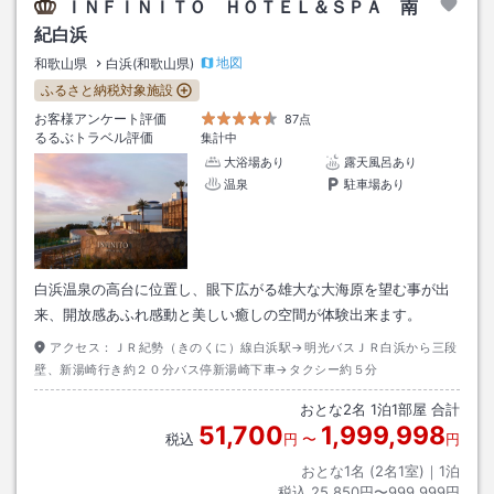
ＩＮＦＩＮＩＴＯ ＨＯＴＥＬ＆ＳＰＡ 南
紀白浜
地図
和歌山県
白浜(和歌山県)
ふるさと納税対象施設
お客様アンケート評価
87点
るるぶトラベル評価
集計中
大浴場あり
露天風呂あり
温泉
駐車場あり
白浜温泉の高台に位置し、眼下広がる雄大な大海原を望む事が出
来、開放感あふれ感動と美しい癒しの空間が体験出来ます。
アクセス：
ＪＲ紀勢（きのくに）線白浜駅→明光バスＪＲ白浜から三段
壁、新湯崎行き約２０分バス停新湯崎下車→タクシー約５分
おとな
2
名
1
泊
1
部屋 合計
51,700
1,999,998
税込
円
〜
円
おとな1名 (
2
名1室)｜
1
泊
税込
25,850円〜999,999円