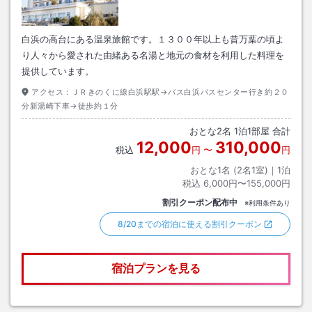
白浜の高台にある温泉旅館です。１３００年以上も昔万葉の頃よ
り人々から愛された由緒ある名湯と地元の食材を利用した料理を
提供しています。
アクセス：
ＪＲきのくに線白浜駅駅→バス白浜バスセンター行き約２０
分新湯崎下車→徒歩約１分
おとな
2
名
1
泊
1
部屋 合計
12,000
310,000
税込
円
〜
円
おとな1名 (
2
名1室)｜
1
泊
税込
6,000円〜155,000円
割引クーポン配布中
※利用条件あり
8/20までの宿泊に使える割引クーポン
宿泊プランを見る