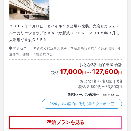
２０１７年７月ロビーとバイキング会場を改装、売店とカフェ・
ベーカリーショップとＢＡＲが新規ＯＰＥＮ、２０１８年３月に
大浴場が新規ＯＰＥＮ
アクセス：
ＪＲきのくに線白浜駅→バス新湯崎行き約２０分新湯崎下車
道路向い側出口→徒歩約０分
おとな
2
名
1
泊
1
部屋 合計
17,000
127,600
税込
円
〜
円
おとな1名 (
2
名1室)｜
1
泊
税込
8,500円〜63,800円
割引クーポン配布中
※利用条件あり
8/20までの宿泊に使える割引クーポン
宿泊プランを見る