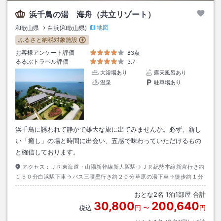
浜千鳥の湯 海舟（共立リゾート）
地図
和歌山県
白浜(和歌山県)
ふるさと納税対象施設
お客様アンケート評価
83点
るるぶトラベル評価
3.7
大浴場あり
露天風呂あり
温泉
駐車場あり
浜千鳥に誘われて静かで雄大な旅に出てみませんか。必ず、新し
い「癒し」の場と時間に出会い、五感で味わっていただけるもの
と確信しております。
アクセス：
ＪＲ東海道・山陽新幹線新大阪駅→ＪＲ紀勢本線新宮行き約
１５０分白浜駅下車→バス三段壁行き約２０分草原の湯下車→徒歩約１分
おとな
2
名
1
泊
1
部屋 合計
30,800
200,640
税込
円
〜
円