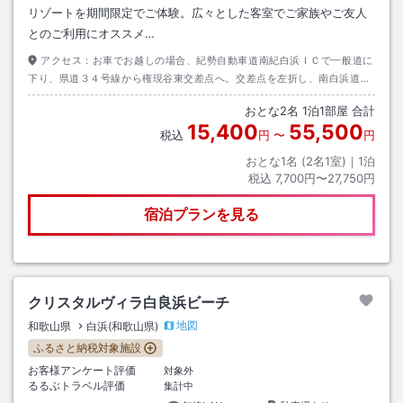
リゾートを期間限定でご体験。広々とした客室でご家族やご友人
とのご利用にオススメ…
アクセス：
お車でお越しの場合、紀勢自動車道南紀白浜ＩＣで一般道に
下り、県道３４号線から権現谷東交差点へ。交差点を左折し、南白浜道路
を道なりに約１０分。
おとな
2
名
1
泊
1
部屋 合計
15,400
55,500
税込
円
〜
円
おとな1名 (
2
名1室)｜
1
泊
税込
7,700円〜27,750円
宿泊プランを見る
クリスタルヴィラ白良浜ビーチ
地図
和歌山県
白浜(和歌山県)
ふるさと納税対象施設
お客様アンケート評価
対象外
るるぶトラベル評価
集計中