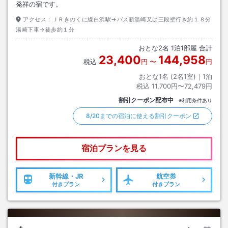
発祥の宿です。
アクセス：
ＪＲきのくに線白浜駅→バス新湯崎又は三段壁行き約１８分
湯崎下車→徒歩約１分
おとな
2
名
1
泊
1
部屋 合計
23,400
144,958
税込
円
〜
円
おとな1名 (
2
名1室)｜
1
泊
税込
11,700円〜72,479円
割引クーポン配布中
※利用条件あり
8/20までの宿泊に使える割引クーポン
宿泊プランを見る
新幹線・JR
航空券
付きプラン
付きプラン