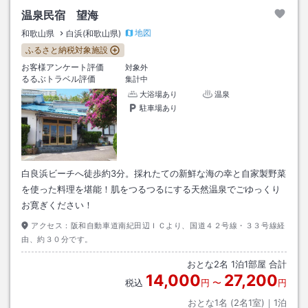
温泉民宿 望海
地図
和歌山県
白浜(和歌山県)
ふるさと納税対象施設
お客様アンケート評価
対象外
るるぶトラベル評価
集計中
大浴場あり
温泉
駐車場あり
白良浜ビーチへ徒歩約3分。採れたての新鮮な海の幸と自家製野菜
を使った料理を堪能！肌をつるつるにする天然温泉でごゆっくり
お寛ぎください！
アクセス：
阪和自動車道南紀田辺ＩＣより、国道４２号線・３３号線経
由、約３０分です。
おとな
2
名
1
泊
1
部屋 合計
14,000
27,200
税込
円
〜
円
おとな1名 (
2
名1室)｜
1
泊