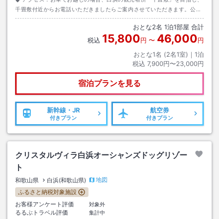
千畳敷付近からお電話いただきましたらご案内させていただきます。公共
交通機関ご利用の場合、新湯崎バス停からの送迎がございます。
おとな
2
名
1
泊
1
部屋 合計
15,800
46,000
税込
円
〜
円
おとな1名 (
2
名1室)｜
1
泊
税込
7,900円〜23,000円
宿泊プランを見る
新幹線・JR
航空券
付きプラン
付きプラン
クリスタルヴィラ白浜オーシャンズドッグリゾー
ト
地図
和歌山県
白浜(和歌山県)
ふるさと納税対象施設
お客様アンケート評価
対象外
るるぶトラベル評価
集計中