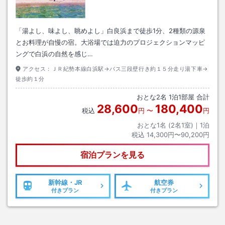
「湯よし、味よし、眺めよし」白良浜まで徒歩1分、2種類の源泉
とお料理が自慢の宿。大浴場では迫力のプロジェクションマッピ
ングで白浜の自然を感じ…
アクセス：
ＪＲ紀勢本線白浜駅→バス三段壁行き約１５分走り湯下車→
徒歩約１分
おとな
2
名
1
泊
1
部屋 合計
28,600
180,400
税込
円
〜
円
おとな1名 (
2
名1室)｜
1
泊
税込
14,300円〜90,200円
宿泊プランを見る
新幹線・JR
航空券
付きプラン
付きプラン