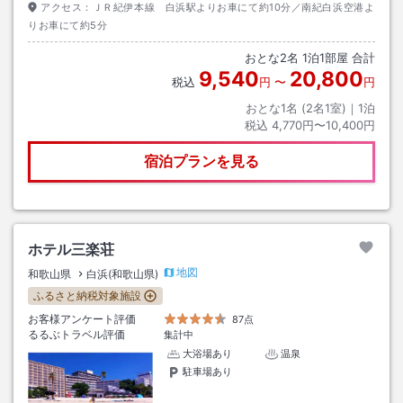
アクセス：
ＪＲ紀伊本線 白浜駅よりお車にて約10分／南紀白浜空港よ
りお車にて約5分
おとな
2
名
1
泊
1
部屋 合計
9,540
20,800
税込
円
〜
円
おとな1名 (
2
名1室)｜
1
泊
税込
4,770円〜10,400円
宿泊プランを見る
ホテル三楽荘
地図
和歌山県
白浜(和歌山県)
ふるさと納税対象施設
お客様アンケート評価
87点
るるぶトラベル評価
集計中
大浴場あり
温泉
駐車場あり