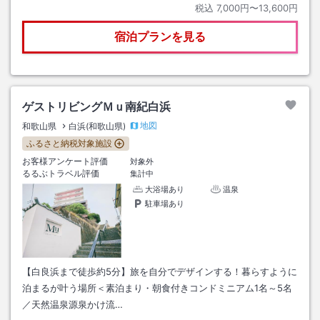
税込
7,000円〜13,600円
宿泊プランを見る
ゲストリビングＭｕ南紀白浜
地図
和歌山県
白浜(和歌山県)
ふるさと納税対象施設
お客様アンケート評価
対象外
るるぶトラベル評価
集計中
大浴場あり
温泉
駐車場あり
【白良浜まで徒歩約5分】旅を自分でデザインする！暮らすように
泊まるが叶う場所＜素泊まり・朝食付きコンドミニアム1名～5名
／天然温泉源泉かけ流…