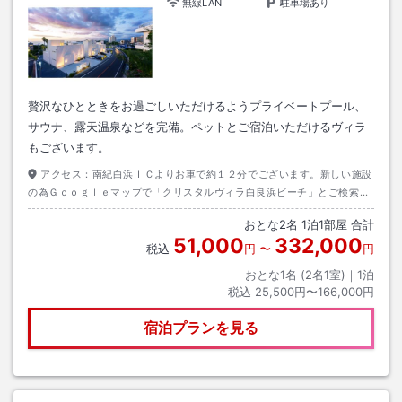
無線LAN
駐車場あり
贅沢なひとときをお過ごしいただけるようプライベートプール、
サウナ、露天温泉などを完備。ペットとご宿泊いただけるヴィラ
もございます。
アクセス：
南紀白浜ＩＣよりお車で約１２分でございます。新しい施設
の為Ｇｏｏｇｌｅマップで「クリスタルヴィラ白良浜ビーチ」とご検索い
ただくか、「ホテルシーモア」を目指してお越しください。
おとな
2
名
1
泊
1
部屋 合計
51,000
332,000
税込
円
〜
円
おとな1名 (
2
名1室)｜
1
泊
税込
25,500円〜166,000円
宿泊プランを見る