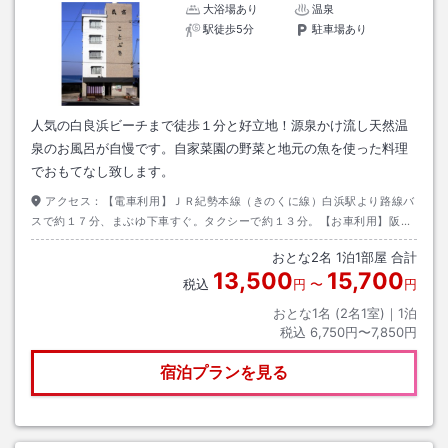
大浴場あり
温泉
駅徒歩5分
駐車場あり
人気の白良浜ビーチまで徒歩１分と好立地！源泉かけ流し天然温
泉のお風呂が自慢です。自家菜園の野菜と地元の魚を使った料理
でおもてなし致します。
アクセス：
【電車利用】ＪＲ紀勢本線（きのくに線）白浜駅より路線バ
スで約１７分、まぶゆ下車すぐ。タクシーで約１３分。【お車利用】阪和
自動車道南紀田辺Ｉ．Ｃより国道４２号線で白浜方面へ約１５分。
おとな
2
名
1
泊
1
部屋 合計
13,500
15,700
税込
円
〜
円
おとな1名 (
2
名1室)｜
1
泊
税込
6,750円〜7,850円
宿泊プランを見る