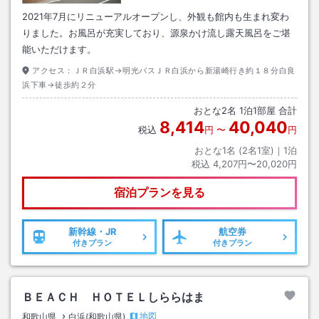
2021年7月にリニューアルオープンし、外観も館内も生まれ変わ
りました。お風呂が充実しており、源泉かけ流し露天風呂をご堪
能いただけます。
アクセス：
ＪＲ白浜駅→明光バスＪＲ白浜から新湯崎行き約１８分白良
浜下車→徒歩約２分
おとな
2
名
1
泊
1
部屋 合計
8,414
40,040
税込
円
〜
円
おとな1名 (
2
名1室)｜
1
泊
税込
4,207円〜20,020円
宿泊プランを見る
新幹線・JR
航空券
付きプラン
付きプラン
ＢＥＡＣＨ ＨＯＴＥＬしららはま
地図
和歌山県
白浜(和歌山県)