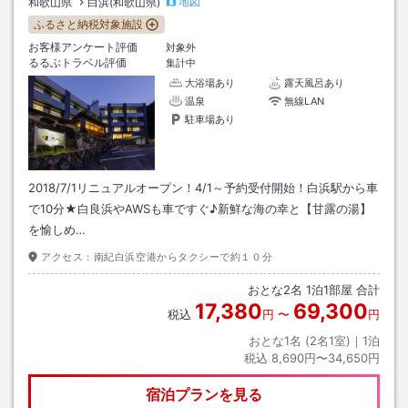
地図
和歌山県
白浜(和歌山県)
ふるさと納税対象施設
お客様アンケート評価
対象外
るるぶトラベル評価
集計中
大浴場あり
露天風呂あり
温泉
無線LAN
駐車場あり
2018/7/1リニュアルオープン！4/1～予約受付開始！白浜駅から車
で10分★白良浜やAWSも車ですぐ♪新鮮な海の幸と【甘露の湯】
を愉しめ…
アクセス：
南紀白浜空港からタクシーで約１０分
おとな
2
名
1
泊
1
部屋 合計
17,380
69,300
税込
円
〜
円
おとな1名 (
2
名1室)｜
1
泊
税込
8,690円〜34,650円
宿泊プランを見る