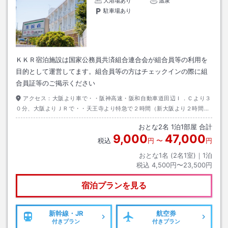
大浴場あり
温泉
駐車場あり
ＫＫＲ宿泊施設は国家公務員共済組合連合会が組合員等の利用を
目的として運営してます。組合員等の方はチェックインの際に組
合員証等のご掲示ください
アクセス：
大阪より車で・・阪神高速・阪和自動車道田辺Ｉ．Ｃより３
０分、大阪よりＪＲで・・天王寺より特急で２時間（新大阪より２時間１
５分）、東京羽田より・・ＪＡＬで南紀白浜空港まで６０分（空港より車
おとな
2
名
1
泊
1
部屋 合計
で１０分）
9,000
47,000
税込
円
〜
円
おとな1名 (
2
名1室)｜
1
泊
税込
4,500円〜23,500円
宿泊プランを見る
新幹線・JR
航空券
付きプラン
付きプラン