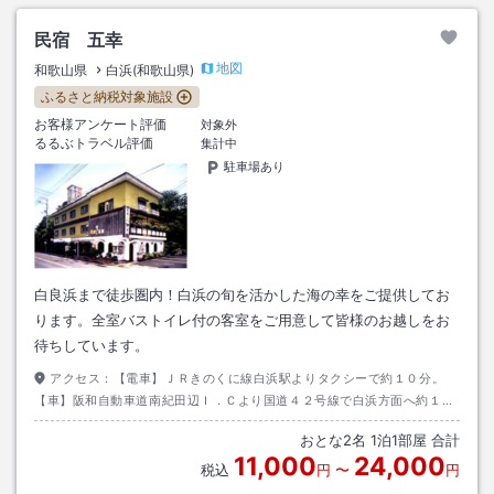
民宿 五幸
地図
和歌山県
白浜(和歌山県)
ふるさと納税対象施設
お客様アンケート評価
対象外
るるぶトラベル評価
集計中
駐車場あり
白良浜まで徒歩圏内！白浜の旬を活かした海の幸をご提供してお
ります。全室バストイレ付の客室をご用意して皆様のお越しをお
待ちしています。
アクセス：
【電車】ＪＲきのくに線白浜駅よりタクシーで約１０分。
【車】阪和自動車道南紀田辺Ｉ．Ｃより国道４２号線で白浜方面へ約１５
分。
おとな
2
名
1
泊
1
部屋 合計
11,000
24,000
税込
円
〜
円