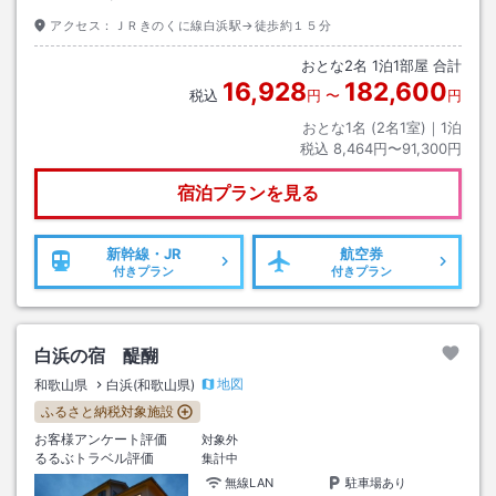
アクセス：
ＪＲきのくに線白浜駅→徒歩約１５分
おとな
2
名
1
泊
1
部屋 合計
16,928
182,600
税込
円
〜
円
おとな1名 (
2
名1室)｜
1
泊
税込
8,464円〜91,300円
宿泊プランを見る
新幹線・JR
航空券
付きプラン
付きプラン
白浜の宿 醍醐
地図
和歌山県
白浜(和歌山県)
ふるさと納税対象施設
お客様アンケート評価
対象外
るるぶトラベル評価
集計中
無線LAN
駐車場あり