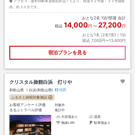
アクセス：
阪和自動車道南紀田辺ＩＣより、国道４２号線・３３号線経
由、約３０分です。
おとな
2
名
1
泊
1
部屋 合計
14,000
27,200
税込
円
〜
円
おとな1名 (
2
名1室)｜
1
泊
税込
7,000円〜13,600円
宿泊プランを見る
クリスタル旅館白浜 灯りや
地図
和歌山県
白浜(和歌山県)
ふるさと納税対象施設
お客様アンケート評価
対象外
るるぶトラベル評価
集計中
大浴場あり
温泉
無線LAN
駐車場あり