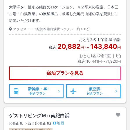
太平洋を一望する絶好のロケーション。４２平米の客室、日本三
古湯「白浜温泉」の展望風呂、厳選した地元山海の幸を贅沢にご
堪能いただけます。
アクセス：
ＪＲ紀勢本線白浜駅→タクシー約１０分
おとな
2
名
1
泊
1
部屋 合計
20,882
143,840
税込
円
〜
円
おとな1名 (
2
名1室)｜
1
泊
税込
10,441円〜71,920円
宿泊プランを見る
新幹線・JR
航空券
付きプラン
付きプラン
ゲストリビングＭｕ南紀白浜
地図
和歌山県
白浜(和歌山県)