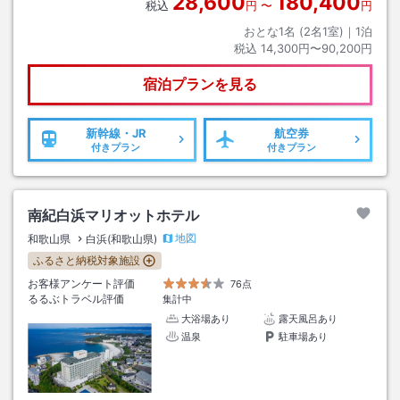
28,600
180,400
税込
円
〜
円
おとな1名 (
2
名1室)｜
1
泊
税込
14,300円〜90,200円
宿泊プランを見る
新幹線・JR
航空券
付きプラン
付きプラン
南紀白浜マリオットホテル
地図
和歌山県
白浜(和歌山県)
ふるさと納税対象施設
お客様アンケート評価
76点
るるぶトラベル評価
集計中
大浴場あり
露天風呂あり
温泉
駐車場あり