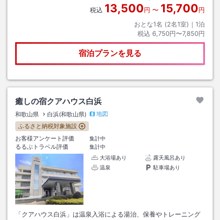
13,500
15,700
税込
円
〜
円
おとな1名 (
2
名1室)｜
1
泊
税込
6,750円〜7,850円
宿泊プランを見る
癒しの宿クアハウス白浜
地図
和歌山県
白浜(和歌山県)
ふるさと納税対象施設
お客様アンケート評価
集計中
るるぶトラベル評価
集計中
大浴場あり
露天風呂あり
温泉
駐車場あり
「クアハウス白浜」は温泉入浴による湯治、保養やトレーニング