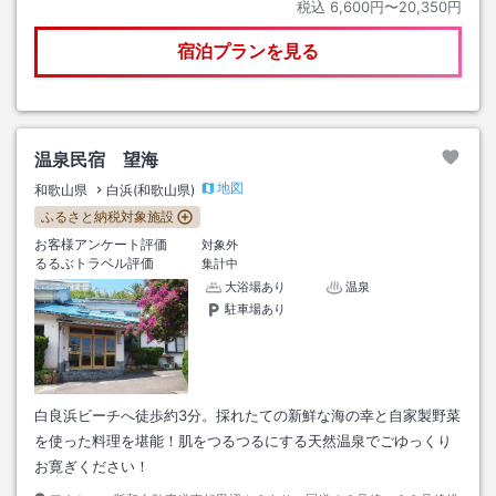
税込
6,600円〜20,350円
宿泊プランを見る
温泉民宿 望海
地図
和歌山県
白浜(和歌山県)
ふるさと納税対象施設
お客様アンケート評価
対象外
るるぶトラベル評価
集計中
大浴場あり
温泉
駐車場あり
白良浜ビーチへ徒歩約3分。採れたての新鮮な海の幸と自家製野菜
を使った料理を堪能！肌をつるつるにする天然温泉でごゆっくり
お寛ぎください！