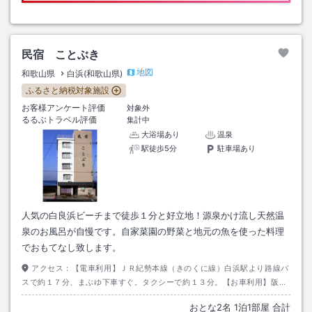
民宿 ことぶき
地図
和歌山県
白浜(和歌山県)
ふるさと納税対象施設
お客様アンケート評価
対象外
るるぶトラベル評価
集計中
大浴場あり
温泉
駅徒歩5分
駐車場あり
人気の白良浜ビーチまで徒歩１分と好立地！源泉かけ流し天然温
泉のお風呂が自慢です。自家菜園の野菜と地元の魚を使った料理
でおもてなし致します。
アクセス：
【電車利用】ＪＲ紀勢本線（きのくに線）白浜駅より路線バ
スで約１７分、まぶゆ下車すぐ。タクシーで約１３分。【お車利用】阪和
自動車道南紀田辺Ｉ．Ｃより国道４２号線で白浜方面へ約１５分。
おとな
2
名
1
泊
1
部屋 合計