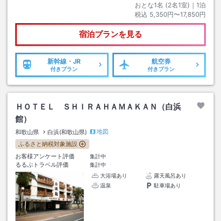
おとな1名 (
2
名1室)｜
1
泊
税込
5,350円〜17,850円
宿泊プランを見る
新幹線・JR
航空券
付きプラン
付きプラン
ＨＯＴＥＬ ＳＨＩＲＡＨＡＭＡＫＡＮ（白浜
館）
地図
和歌山県
白浜(和歌山県)
ふるさと納税対象施設
お客様アンケート評価
集計中
るるぶトラベル評価
集計中
大浴場あり
露天風呂あり
温泉
駐車場あり