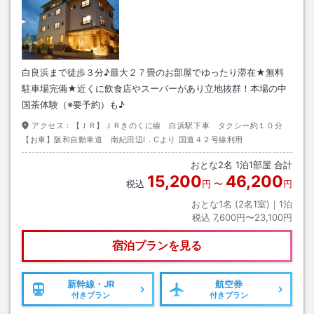
白良浜まで徒歩３分♪最大２７畳のお部屋でゆったり滞在★無料
駐車場完備★近くに飲食店やスーパーがあり立地抜群！本場の中
国茶体験（※要予約）も♪
アクセス：
【ＪＲ】ＪＲきのくに線 白浜駅下車 タクシー約１０分
【お車】阪和自動車道 南紀田辺I．Cより 国道４２号線利用
おとな
2
名
1
泊
1
部屋 合計
15,200
46,200
税込
円
〜
円
おとな1名 (
2
名1室)｜
1
泊
税込
7,600円〜23,100円
宿泊プランを見る
新幹線・JR
航空券
付きプラン
付きプラン