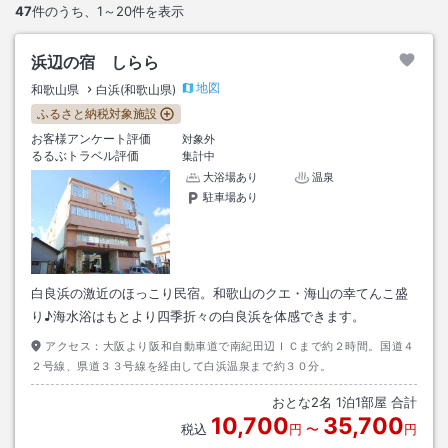
47
件のうち、
1～20
件を表示
浜辺の宿 しらら
地図
和歌山県
白浜(和歌山県)
ふるさと納税対象施設
お客様アンケート評価
対象外
るるぶトラベル評価
集計中
大浴場あり
温泉
駐車場あり
白良浜の激近のほっこり民宿。和歌山のクエ・海山の幸てんこ盛
り♪海水浴はもとより四季折々の白良浜を体感できます。
アクセス：
大阪より阪和自動車道で南紀田辺ＩＣまで約２時間。国道４
２号線、県道３３号線を経由して白浜温泉まで約３０分。
おとな
2
名
1
泊
1
部屋 合計
10,700
35,700
税込
円
〜
円