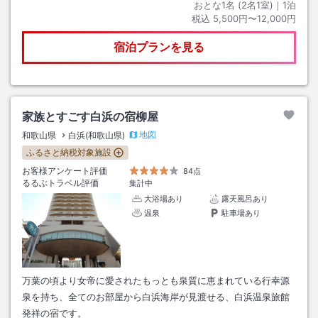
おとな1名 (
2
名1室)｜
1
泊
税込
5,500円〜12,000円
宿泊プランを見る
家族とすごす白浜の宿柳屋
地図
和歌山県
白浜(和歌山県)
ふるさと納税対象施設
お客様アンケート評価
84点
るるぶトラベル評価
集計中
大浴場あり
露天風呂あり
温泉
駐車場あり
万葉の頃より女帝に愛されたもっとも泉質に恵まれている行幸源
泉を持ち、全てのお部屋から白浜海岸が見渡せる、白浜温泉旅館
発祥の宿です。