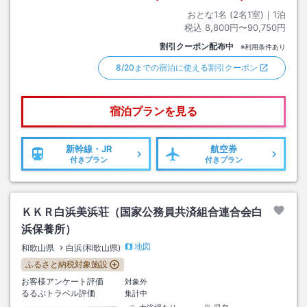
おとな1名 (
2
名1室)｜
1
泊
税込
8,800円〜90,750円
割引クーポン配布中
※利用条件あり
8/20までの宿泊に使える割引クーポン
宿泊プランを見る
新幹線・JR
航空券
付きプラン
付きプラン
ＫＫＲ白浜美浜荘（国家公務員共済組合連合会白
浜保養所）
地図
和歌山県
白浜(和歌山県)
ふるさと納税対象施設
お客様アンケート評価
対象外
るるぶトラベル評価
集計中