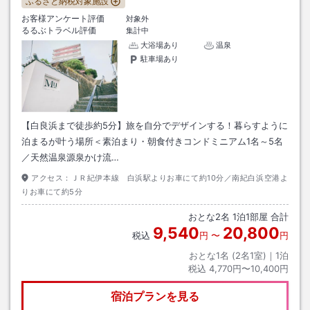
ふるさと納税対象施設
お客様アンケート評価
対象外
るるぶトラベル評価
集計中
大浴場あり
温泉
駐車場あり
【白良浜まで徒歩約5分】旅を自分でデザインする！暮らすように
泊まるが叶う場所＜素泊まり・朝食付きコンドミニアム1名～5名
／天然温泉源泉かけ流…
アクセス：
ＪＲ紀伊本線 白浜駅よりお車にて約10分／南紀白浜空港よ
りお車にて約5分
おとな
2
名
1
泊
1
部屋 合計
9,540
20,800
税込
円
〜
円
おとな1名 (
2
名1室)｜
1
泊
税込
4,770円〜10,400円
宿泊プランを見る