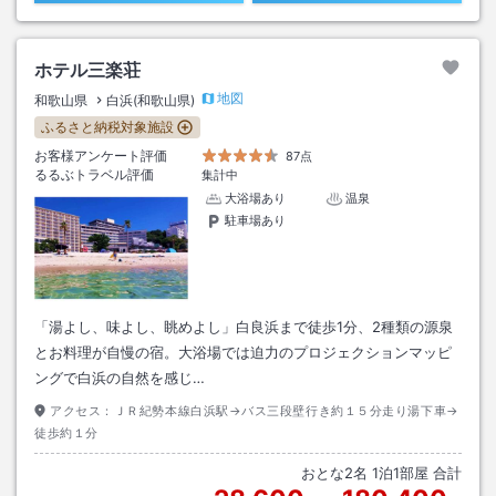
ホテル三楽荘
地図
和歌山県
白浜(和歌山県)
ふるさと納税対象施設
お客様アンケート評価
87点
るるぶトラベル評価
集計中
大浴場あり
温泉
駐車場あり
「湯よし、味よし、眺めよし」白良浜まで徒歩1分、2種類の源泉
とお料理が自慢の宿。大浴場では迫力のプロジェクションマッピ
ングで白浜の自然を感じ…
アクセス：
ＪＲ紀勢本線白浜駅→バス三段壁行き約１５分走り湯下車→
徒歩約１分
おとな
2
名
1
泊
1
部屋 合計