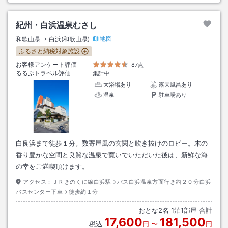
紀州・白浜温泉むさし
地図
和歌山県
白浜(和歌山県)
ふるさと納税対象施設
お客様アンケート評価
87点
るるぶトラベル評価
集計中
大浴場あり
露天風呂あり
温泉
駐車場あり
白良浜まで徒歩１分。数寄屋風の玄関と吹き抜けのロビー。木の
香り豊かな空間と良質な温泉で寛いでいただいた後は、新鮮な海
の幸をご満喫頂けます。
アクセス：
ＪＲきのくに線白浜駅→バス白浜温泉方面行き約２０分白浜
バスセンター下車→徒歩約１分
おとな
2
名
1
泊
1
部屋 合計
17,600
181,500
税込
円
〜
円