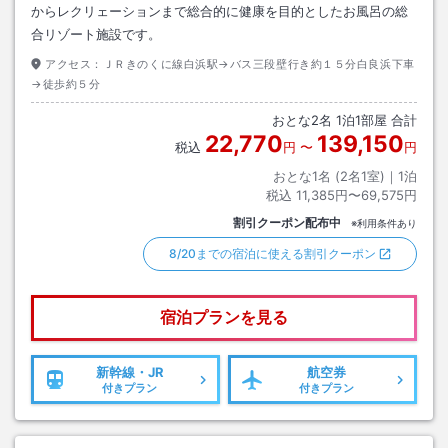
からレクリェーションまで総合的に健康を目的としたお風呂の総
合リゾート施設です。
アクセス：
ＪＲきのくに線白浜駅→バス三段壁行き約１５分白良浜下車
→徒歩約５分
おとな
2
名
1
泊
1
部屋 合計
22,770
139,150
税込
円
〜
円
おとな1名 (
2
名1室)｜
1
泊
税込
11,385円〜69,575円
割引クーポン配布中
※利用条件あり
8/20までの宿泊に使える割引クーポン
宿泊プランを見る
新幹線・JR
航空券
付きプラン
付きプラン