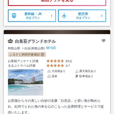
新幹線・JR
航空券
付きプラン
付きプラン
白良荘グランドホテル
地図
和歌山県
白浜(和歌山県)
ふるさと納税対象施設
お客様アンケート評価
85点
るるぶトラベル評価
4.7
大浴場あり
露天風呂あり
温泉
駐車場あり
お部屋からその美しい白砂の名勝「白良浜」と碧い海が眺めら
れ、紀州でとれた海の幸を心のこもった会席料理とサービスで提
供いたします。