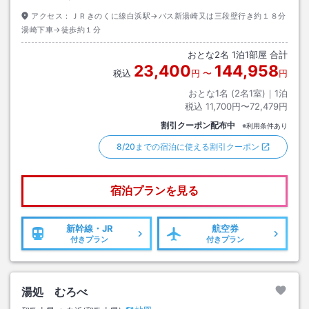
アクセス：
ＪＲきのくに線白浜駅→バス新湯崎又は三段壁行き約１８分
湯崎下車→徒歩約１分
おとな
2
名
1
泊
1
部屋 合計
23,400
144,958
税込
円
〜
円
おとな1名 (
2
名1室)｜
1
泊
税込
11,700円〜72,479円
割引クーポン配布中
※利用条件あり
8/20までの宿泊に使える割引クーポン
宿泊プランを見る
新幹線・JR
航空券
付きプラン
付きプラン
湯処 むろべ