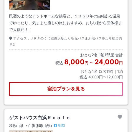
民宿のようなアットホームな接客と、１３５０年の由緒ある温泉
でゆったり、気ままな癒しの旅におすすめ。お1人様から団体様ま
で大歓迎！！
アクセス：
ＪＲきのくに線白浜駅より明光バスまぶ湯バス停より徒歩約
８分
おとな
2
名
1
泊
1
部屋 合計
8,000
24,000
税込
円
〜
円
おとな1名 (
2
名1室)｜
1
泊
税込
4,000円〜12,000円
宿泊プランを見る
ゲストハウス白浜Ｒｃａｆｅ
地図
和歌山県
白浜(和歌山県)