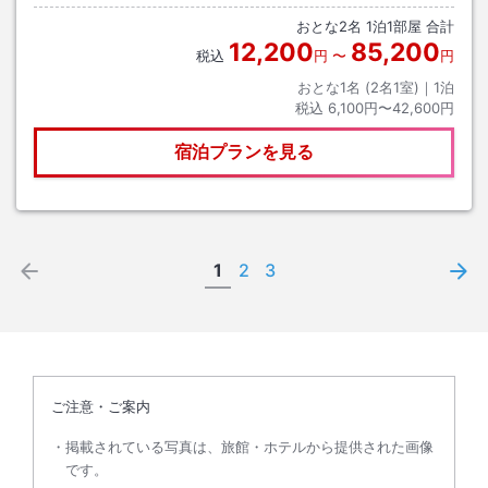
駅 大阪方面→白浜、新湯崎 3時間30分 新湯崎バス停から徒歩
おとな
2
名
1
泊
1
部屋 合計
1分
12,200
85,200
税込
円
〜
円
おとな1名 (
2
名1室)｜
1
泊
税込
6,100円〜42,600円
宿泊プランを見る
1
2
3
ご注意・ご案内
掲載されている写真は、旅館・ホテルから提供された画像
です。