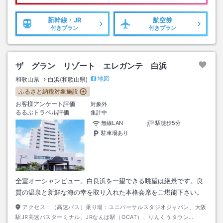
新幹線・JR
航空券
付きプラン
付きプラン
ザ グラン リゾート エレガンテ 白浜
地図
和歌山県
白浜(和歌山県)
ふるさと納税対象施設
お客様アンケート評価
対象外
るるぶトラベル評価
集計中
無線LAN
駅徒歩5分
駐車場あり
全室オーシャンビュー。白良浜を一望できる眺望は絶景です。良
質の温泉と新鮮な海の幸を取り入れた本格会席をご堪能下さい。
アクセス：
（高速バス）乗り場：ユニバーサルスタジオジャパン、大阪
駅JR高速バスターミナル、JRなんば駅（OCAT）、りんくうタウン