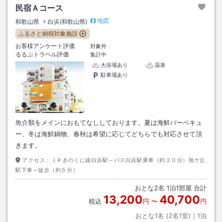
民宿Ａコース
地図
和歌山県
白浜(和歌山県)
ふるさと納税対象施設
お客様アンケート評価
対象外
るるぶトラベル評価
集計中
大浴場あり
温泉
駐車場あり
魚介類をメインにおもてなししております。夏は海鮮バーベキュ
ー、冬は海鮮鍋物、春秋は希望に応じてどちらでも対応させて頂
きます。
アクセス：
ＪＲきのくに線白浜駅～バス白浜駅乗車（約２０分）旭ケ丘
駅下車～徒歩（約５分）
おとな
2
名
1
泊
1
部屋 合計
13,200
40,700
税込
円
〜
円
おとな1名 (
2
名1室)｜
1
泊