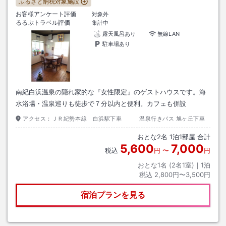
ふるさと納税対象施設
お客様アンケート評価
対象外
るるぶトラベル評価
集計中
露天風呂あり
無線LAN
駐車場あり
南紀白浜温泉の隠れ家的な『女性限定』のゲストハウスです。海
水浴場・温泉巡りも徒歩で７分以内と便利。カフェも併設
アクセス：
ＪＲ紀勢本線 白浜駅下車 温泉行きバス 旭ヶ丘下車
おとな
2
名
1
泊
1
部屋 合計
5,600
7,000
税込
円
〜
円
おとな1名 (
2
名1室)｜
1
泊
税込
2,800円〜3,500円
宿泊プランを見る