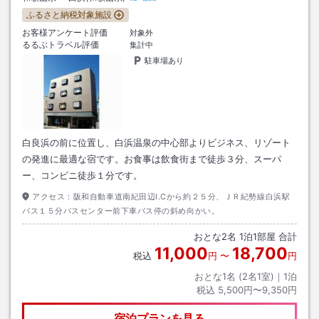
ふるさと納税対象施設
お客様アンケート評価
対象外
るるぶトラベル評価
集計中
駐車場あり
白良浜の前に位置し、白浜温泉の中心部よりビジネス、リゾート
の発進に最適な宿です。お食事は飲食街まで徒歩３分、スーパ
ー、コンビニ徒歩１分です。
アクセス：
阪和自動車道南紀田辺I.Cから約２５分、ＪＲ紀勢線白浜駅
バス１５分バスセンター前下車バス停の斜め向かい。
おとな
2
名
1
泊
1
部屋 合計
11,000
18,700
税込
円
〜
円
おとな1名 (
2
名1室)｜
1
泊
税込
5,500円〜9,350円
宿泊プランを見る