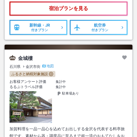
宿泊プランを見る
新幹線・JR
航空券
付きプラン
付きプラン
金城樓
地図
石川県
金沢市街
ふるさと納税対象施設
お客様アンケート評価
集計中
るるぶトラベル評価
集計中
駐車場あり
加賀料理を一品一品心を込めてお出しする金沢を代表する料亭旅
館です。素材から器・調度品に至るまで超一流のおもてなしをお