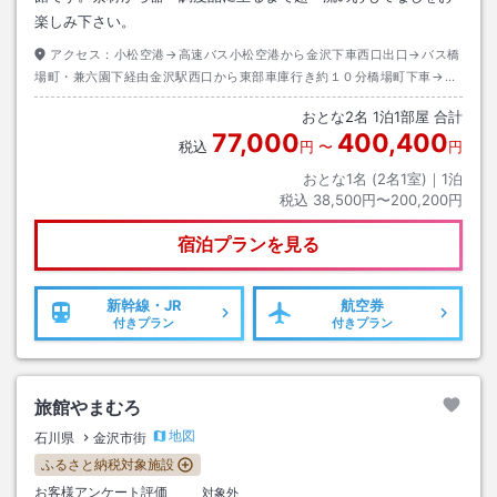
楽しみ下さい。
アクセス：
小松空港→高速バス小松空港から金沢下車西口出口→バス橋
場町・兼六園下経由金沢駅西口から東部車庫行き約１０分橋場町下車→徒
歩約０分
おとな
2
名
1
泊
1
部屋 合計
77,000
400,400
税込
円
〜
円
おとな1名 (
2
名1室)｜
1
泊
税込
38,500円〜200,200円
宿泊プランを見る
新幹線・JR
航空券
付きプラン
付きプラン
旅館やまむろ
地図
石川県
金沢市街
ふるさと納税対象施設
お客様アンケート評価
対象外