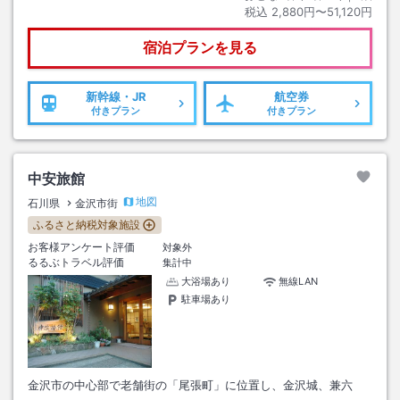
税込
2,880円〜51,120円
宿泊プランを見る
新幹線・JR
航空券
付きプラン
付きプラン
中安旅館
地図
石川県
金沢市街
ふるさと納税対象施設
お客様アンケート評価
対象外
るるぶトラベル評価
集計中
大浴場あり
無線LAN
駐車場あり
金沢市の中心部で老舗街の「尾張町」に位置し、金沢城、兼六