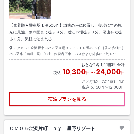
【先着順★駐車場１泊500円】城跡の傍に位置し、徒歩にての観
光に最適。兼六園まで徒歩８分。近江市場徒歩３分。尾山神社徒
歩３分。気軽に泊まれる…
アクセス：
金沢駅東口バス乗り場８．９．１０番のりば [香林坊経由]
バス乗車「南町・尾山神社」停留所下車 バス停より徒歩にて約５分
おとな
2
名
1
泊
1
部屋 合計
10,300
24,000
税込
円
〜
円
おとな1名 (
2
名1室)｜
1
泊
税込
5,150円〜12,000円
宿泊プランを見る
ＯＭＯ５金沢片町 ｂｙ 星野リゾート