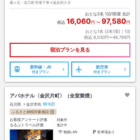
蔵ヶ辻・近江町市場下車→徒歩約５分
おとな
2
名
1
泊
1
部屋 合計
16,060
97,580
税込
円
〜
円
おとな1名 (
2
名1室)｜
1
泊
税込
8,030円〜48,790円
宿泊プランを見る
新幹線・JR
航空券
付きプラン
付きプラン
アパホテル〈金沢片町〉（全室禁煙）
地図
石川県
金沢市街
ふるさと納税対象施設
お客様アンケート評価
対象外
るるぶトラベル評価
集計中
無線LAN
駐車場あり