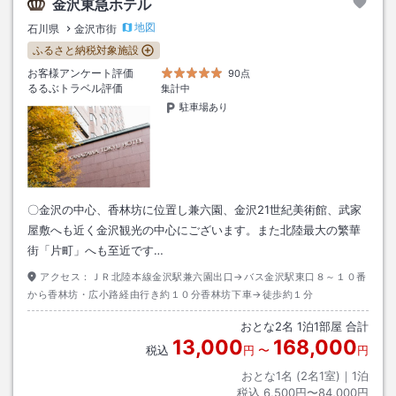
金沢東急ホテル
地図
石川県
金沢市街
ふるさと納税対象施設
お客様アンケート評価
90点
るるぶトラベル評価
集計中
駐車場あり
〇金沢の中心、香林坊に位置し兼六園、金沢21世紀美術館、武家
屋敷へも近く金沢観光の中心にございます。また北陸最大の繁華
街「片町」へも至近です…
アクセス：
ＪＲ北陸本線金沢駅兼六園出口→バス金沢駅東口８～１０番
から香林坊・広小路経由行き約１０分香林坊下車→徒歩約１分
おとな
2
名
1
泊
1
部屋 合計
13,000
168,000
税込
円
〜
円
おとな1名 (
2
名1室)｜
1
泊
税込
6,500円〜84,000円