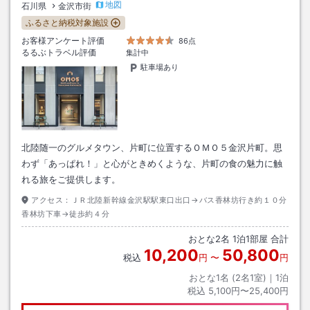
地図
石川県
金沢市街
ふるさと納税対象施設
お客様アンケート評価
86点
るるぶトラベル評価
集計中
駐車場あり
北陸随一のグルメタウン、片町に位置するＯＭＯ５金沢片町。思
わず「あっぱれ！」と心がときめくような、片町の食の魅力に触
れる旅をご提供します。
アクセス：
ＪＲ北陸新幹線金沢駅駅東口出口→バス香林坊行き約１０分
香林坊下車→徒歩約４分
おとな
2
名
1
泊
1
部屋 合計
10,200
50,800
税込
円
〜
円
おとな1名 (
2
名1室)｜
1
泊
税込
5,100円〜25,400円