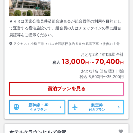
ＫＫＲは国家公務員共済組合連合会が組合員等の利用を目的とし
て運営する宿泊施設です。組合員の方はチェックインの際に組合
員証等をご提示ください。
アクセス：
小松空港→バス金沢駅行き約５０分武蔵下車→徒歩約７分
おとな
2
名
1
泊
1
部屋 合計
13,000
70,400
税込
円
〜
円
おとな1名 (
2
名1室)｜
1
泊
税込
6,500円〜35,200円
宿泊プランを見る
新幹線・JR
航空券
付きプラン
付きプラン
ホテルクラウンヒルズ金沢