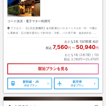
コード決済・電子マネー利用可
アクセス：
【公共交通機関】金沢駅東口バスターミナル9・10・11番か
ら香林坊・広小路方面行にて約10分「片町」バス停下車、徒歩約5分。ま
たは、金沢駅東口バスターミナル7番から『金沢ショッピングバス』にて
おとな
2
名
1
泊
1
部屋 合計
約12分「タテマチ広場」バス停下車、徒歩1分（土日祝のみ）。【車】北
7,560
50,940
陸自動車道「金沢西Ｉ．Ｃ」から約20分又は「金沢東I．C」から約25
税込
円
〜
円
分。提携駐車場は「ＯＶＡＬパーキング」「タテマチパーキング」
おとな1名 (
2
名1室)｜
1
泊
税込
3,780円〜25,470円
宿泊プランを見る
新幹線・JR
航空券
付きプラン
付きプラン