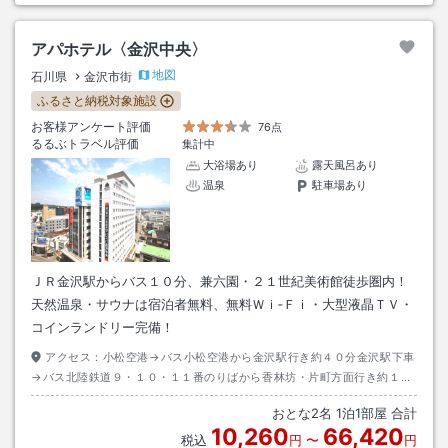
アパホテル〈金沢中央〉
地図
石川県
金沢市街
ふるさと納税対象施設
お客様アンケート評価
76点
るるぶトラベル評価
集計中
大浴場あり
露天風呂あり
温泉
駐車場あり
ＪＲ金沢駅からバス１０分、兼六園・２１世紀美術館徒歩圏内！
天然温泉・サウナは宿泊者無料、無料Ｗｉ‐Ｆｉ・大型液晶ＴＶ・
コインランドリー完備！
アクセス：
小松空港→バス小松空港から金沢駅行き約４０分金沢駅下車
→バス北陸鉄道９・１０・１１番のりばから香林坊・片町方面行き約１０
分片町下車→徒歩約１分
おとな
2
名
1
泊
1
部屋 合計
10,260
66,420
税込
円
〜
円