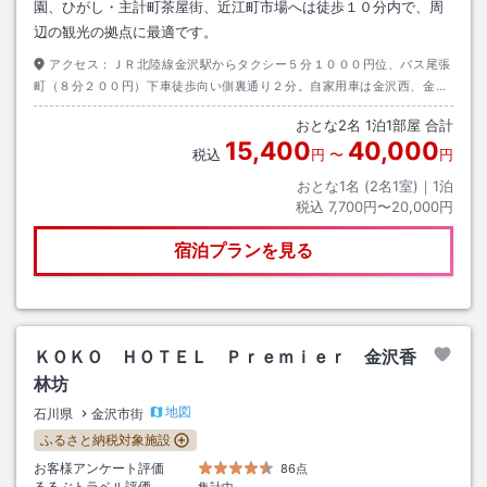
園、ひがし・主計町茶屋街、近江町市場へは徒歩１０分内で、周
辺の観光の拠点に最適です。
アクセス：
ＪＲ北陸線金沢駅からタクシー５分１０００円位、バス尾張
町（８分２００円）下車徒歩向い側裏通り２分。自家用車は金沢西、金沢
東ＩＣより約１５分。
おとな
2
名
1
泊
1
部屋 合計
15,400
40,000
税込
円
〜
円
おとな1名 (
2
名1室)｜
1
泊
税込
7,700円〜20,000円
宿泊プランを見る
ＫＯＫＯ ＨＯＴＥＬ Ｐｒｅｍｉｅｒ 金沢香
林坊
地図
石川県
金沢市街
ふるさと納税対象施設
お客様アンケート評価
86点
るるぶトラベル評価
集計中