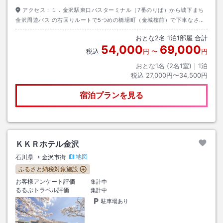
アクセス：
１．金沢駅東口バスターミナル（7番のりば）から城下まち
金沢周遊バス の右回りルートで5つめの橋場町（金城樓前）で下車なさる
と徒歩約４分。運賃２１０円。バスは毎時００、１５、３０、４５分発で
おとな
2
名
1
泊
1
部屋 合計
す。２．タクシーは金沢駅東口タクシー乗り場から約１０分。運賃約１５
54,000
69,000
００円です。
税込
円
〜
円
おとな1名 (
2
名1室)｜
1
泊
税込
27,000円〜34,500円
宿泊プランを見る
ＫＫＲホテル金沢
地図
石川県
金沢市街
ふるさと納税対象施設
お客様アンケート評価
集計中
るるぶトラベル評価
集計中
駐車場あり