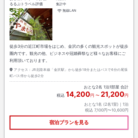
るるぶトラベル評価
集計中
無線LAN
徒歩3分の近江町市場をはじめ、金沢の多くの観光スポットが徒歩
圏内です。観光の他、ビジネスや冠婚葬祭など様々なお客様にご
利用頂いております。
アクセス：
JR北陸本線「金沢駅」から徒歩18分またはバスで6分の尾張
町バス停から徒歩2分
おとな
2
名
1
泊
1
部屋 合計
14,200
21,200
税込
円
〜
円
おとな1名 (
2
名1室)｜
1
泊
税込
7,100円〜10,600円
宿泊プランを見る