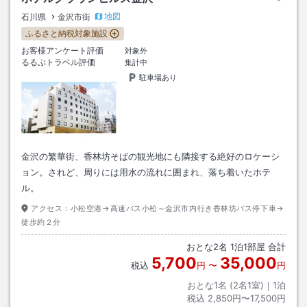
地図
石川県
金沢市街
ふるさと納税対象施設
お客様アンケート評価
対象外
るるぶトラベル評価
集計中
駐車場あり
金沢の繁華街、香林坊そばの観光地にも隣接する絶好のロケーシ
ョン。されど、周りには用水の流れに囲まれ、落ち着いたホテ
ル。
アクセス：
小松空港→高速バス小松～金沢市内行き香林坊バス停下車→
徒歩約２分
おとな
2
名
1
泊
1
部屋 合計
5,700
35,000
税込
円
〜
円
おとな1名 (
2
名1室)｜
1
泊
税込
2,850円〜17,500円