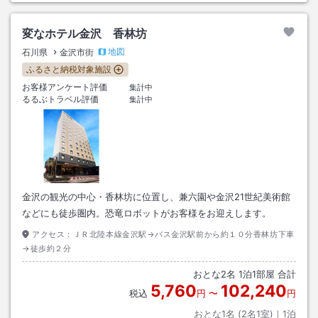
変なホテル金沢 香林坊
地図
石川県
金沢市街
ふるさと納税対象施設
お客様アンケート評価
集計中
るるぶトラベル評価
集計中
金沢の観光の中心・香林坊に位置し、兼六園や金沢21世紀美術館
などにも徒歩圏内。恐竜ロボットがお客様をお迎えします。
アクセス：
ＪＲ北陸本線金沢駅→バス金沢駅前から約１０分香林坊下車
→徒歩約２分
おとな
2
名
1
泊
1
部屋 合計
5,760
102,240
税込
円
〜
円
おとな1名 (
2
名1室)｜
1
泊