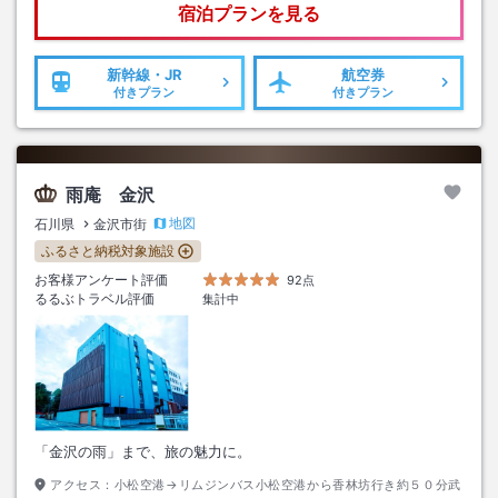
宿泊プランを見る
新幹線・JR
航空券
付きプラン
付きプラン
雨庵 金沢
地図
石川県
金沢市街
ふるさと納税対象施設
お客様アンケート評価
92点
るるぶトラベル評価
集計中
「金沢の雨」まで、旅の魅力に。
アクセス：
小松空港→リムジンバス小松空港から香林坊行き約５０分武