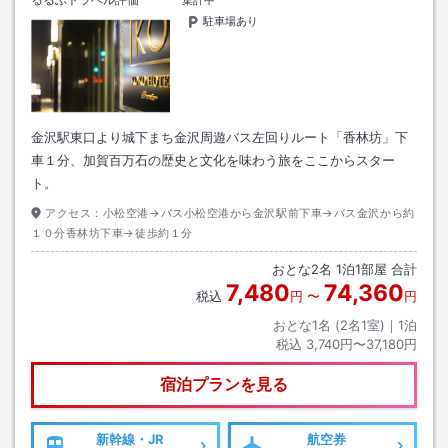
駐車場あり
金沢駅東口より城下まち金沢周遊バス左回りルート「香林坊」下
車１分、加賀百万石の歴史と文化を味わう旅をここからスター
ト。
アクセス：
小松空港→バス小松空港から金沢駅前下車→バス金沢から約
１０分香林坊下車→徒歩約１分
おとな
2
名
1
泊
1
部屋 合計
7,480
74,360
税込
円
〜
円
おとな1名 (
2
名1室)｜
1
泊
税込
3,740円〜37,180円
宿泊プランを見る
新幹線・JR
航空券