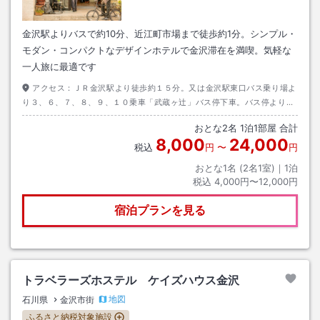
金沢駅よりバスで約10分、近江町市場まで徒歩約1分。シンプル・
モダン・コンパクトなデザインホテルで金沢滞在を満喫。気軽な
一人旅に最適です
アクセス：
ＪＲ金沢駅より徒歩約１５分。又は金沢駅東口バス乗り場よ
り３、６、７、８、９、１０乗車「武蔵ヶ辻」バス停下車。バス停より徒
歩約３分。金沢駅よりタクシーで約８分。北陸自動車道・金沢西ＩＣより
おとな
2
名
1
泊
1
部屋 合計
車で約１７分
8,000
24,000
税込
円
〜
円
おとな1名 (
2
名1室)｜
1
泊
税込
4,000円〜12,000円
宿泊プランを見る
トラベラーズホステル ケイズハウス金沢
地図
石川県
金沢市街
ふるさと納税対象施設