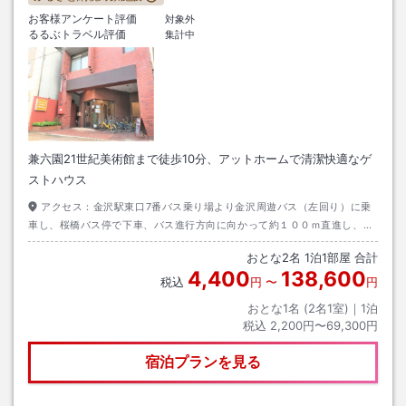
お客様アンケート評価
対象外
るるぶトラベル評価
集計中
兼六園21世紀美術館まで徒歩10分、アットホームで清潔快適なゲ
ストハウス
アクセス：
金沢駅東口7番バス乗り場より金沢周遊バス（左回り）に乗
車し、桜橋バス停で下車、バス進行方向に向かって約１００ｍ直進し、２
つ目の信号を左折して約３０ｍの左手、茶色レンガタイルの建物です。
おとな
2
名
1
泊
1
部屋 合計
4,400
138,600
税込
円
〜
円
おとな1名 (
2
名1室)｜
1
泊
税込
2,200円〜69,300円
宿泊プランを見る