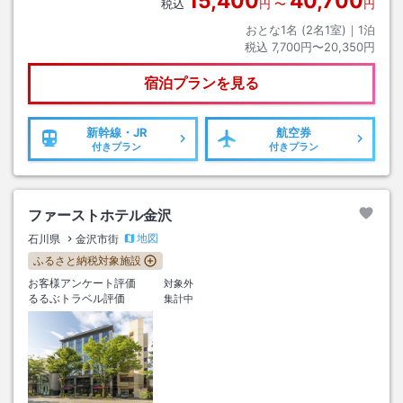
15,400
40,700
税込
円
〜
円
おとな1名 (
2
名1室)｜
1
泊
税込
7,700円〜20,350円
宿泊プランを見る
新幹線・JR
航空券
付きプラン
付きプラン
ファーストホテル金沢
地図
石川県
金沢市街
ふるさと納税対象施設
お客様アンケート評価
対象外
るるぶトラベル評価
集計中