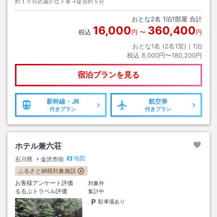
約１０分武蔵が辻下車→徒歩約５分
おとな
2
名
1
泊
1
部屋 合計
16,000
360,400
税込
円
〜
円
おとな1名 (
2
名1室)｜
1
泊
税込
8,000円〜180,200円
宿泊プランを見る
新幹線・JR
航空券
付きプラン
付きプラン
ホテル兼六荘
地図
石川県
金沢市街
ふるさと納税対象施設
お客様アンケート評価
対象外
るるぶトラベル評価
集計中
駐車場あり