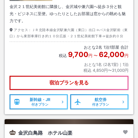
金沢２１世紀美術館に隣接し、金沢城や兼六園へ徒歩３分と観
光・ビジネスに至便。ゆったりとしたお部屋は窓からの眺めも魅
力です。
アクセス：
ＪＲ北陸本線金沢駅兼六園（東口）出口→バス金沢駅前（東
口）から東部車庫行き約１０分広坂・２１世紀美術館下車→徒歩約０分
おとな
2
名
1
泊
1
部屋 合計
9,700
62,000
税込
円
〜
円
おとな1名 (
2
名1室)｜
1
泊
税込
4,850円〜31,000円
宿泊プランを見る
新幹線・JR
航空券
付きプラン
付きプラン
金沢白鳥路 ホテル山楽