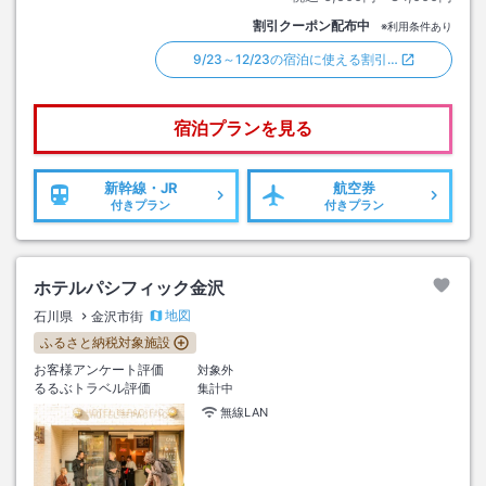
割引クーポン配布中
※利用条件あり
9/23～12/23の宿泊に使える割引…
宿泊プランを見る
新幹線・JR
航空券
付きプラン
付きプラン
ホテルパシフィック金沢
地図
石川県
金沢市街
ふるさと納税対象施設
お客様アンケート評価
対象外
るるぶトラベル評価
集計中
無線LAN