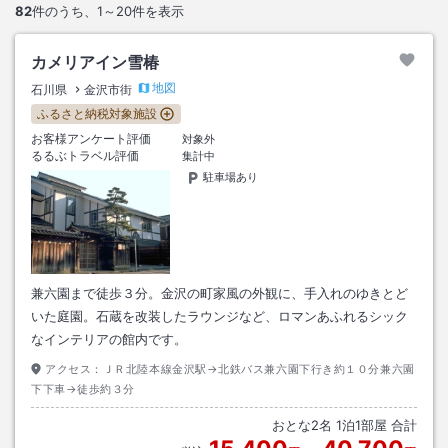
82
件のうち、
1～20
件を表示
カメリアイン雪椿
地図
石川県
金沢市街
ふるさと納税対象施設
お客様アンケート評価
対象外
るるぶトラベル評価
集計中
駐車場あり
兼六園まで徒歩３分。金沢の町家風の外観に、手入れのゆきとど
いた庭園。石蔵を改装したラウンジなど、ロマンあふれるシック
なインテリアの館内です。
アクセス：
ＪＲ北陸本線金沢駅→北鉄バス兼六園下行き約１０分兼六園
下下車→徒歩約３分
おとな
2
名
1
泊
1
部屋 合計