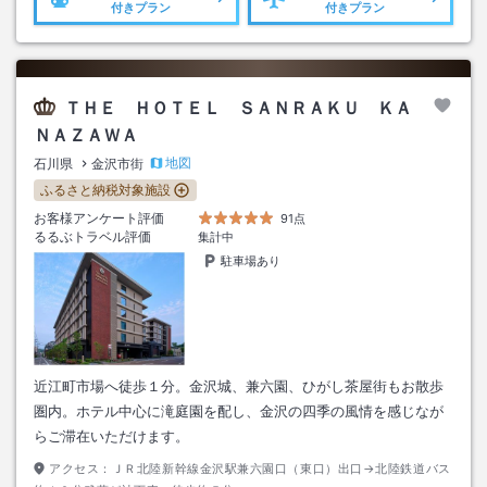
付きプラン
付きプラン
ＴＨＥ ＨＯＴＥＬ ＳＡＮＲＡＫＵ ＫＡ
ＮＡＺＡＷＡ
地図
石川県
金沢市街
ふるさと納税対象施設
お客様アンケート評価
91点
るるぶトラベル評価
集計中
駐車場あり
近江町市場へ徒歩１分。金沢城、兼六園、ひがし茶屋街もお散歩
圏内。ホテル中心に滝庭園を配し、金沢の四季の風情を感じなが
らご滞在いただけます。
アクセス：
ＪＲ北陸新幹線金沢駅兼六園口（東口）出口→北陸鉄道バス