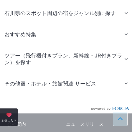
石川県のスポット周辺の宿をジャンル別に探す
おすすめ特集
ツアー（飛行機付きプラン、新幹線・JR付きプラ
ン）を探す
その他宿・ホテル・旅館関連 サービス
国内旅行・国内ツアー
JR・新幹線付きツアー
航空券付きツアー
ペー
お気に入り
会社案内
ニュースリリース
現地観光・レジャーチケット