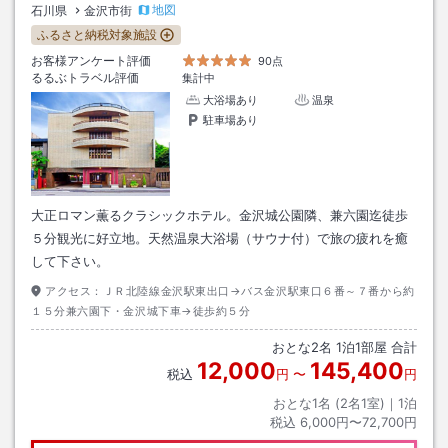
地図
石川県
金沢市街
ふるさと納税対象施設
お客様アンケート評価
90点
るるぶトラベル評価
集計中
大浴場あり
温泉
駐車場あり
大正ロマン薫るクラシックホテル。金沢城公園隣、兼六園迄徒歩
５分観光に好立地。天然温泉大浴場（サウナ付）で旅の疲れを癒
して下さい。
アクセス：
ＪＲ北陸線金沢駅東出口→バス金沢駅東口６番～７番から約
１５分兼六園下・金沢城下車→徒歩約５分
おとな
2
名
1
泊
1
部屋 合計
12,000
145,400
税込
円
〜
円
おとな1名 (
2
名1室)｜
1
泊
税込
6,000円〜72,700円