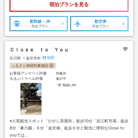
宿泊プランを見る
新幹線・JR
航空券
付きプラン
付きプラン
Ｃｌｏｓｅ ｔｏ Ｙｏｕ
地図
石川県
金沢市街
ふるさと納税対象施設
お客様アンケート評価
対象外
るるぶトラベル評価
集計中
無線LAN
※人気観光スポット「ひがし茶屋街」徒歩10分「近江町市場」徒歩
8分「兼六園」８分「金沢城」徒歩６分と観光に便利なClose to
youでは…