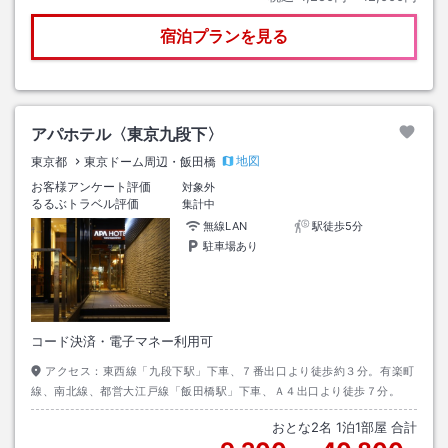
宿泊プランを見る
アパホテル〈東京九段下〉
地図
東京都
東京ドーム周辺・飯田橋
お客様アンケート評価
対象外
るるぶトラベル評価
集計中
無線LAN
駅徒歩5分
駐車場あり
コード決済・電子マネー利用可
アクセス：
東西線「九段下駅」下車、７番出口より徒歩約３分。有楽町
線、南北線、都営大江戸線「飯田橋駅」下車、Ａ４出口より徒歩７分。
おとな
2
名
1
泊
1
部屋 合計