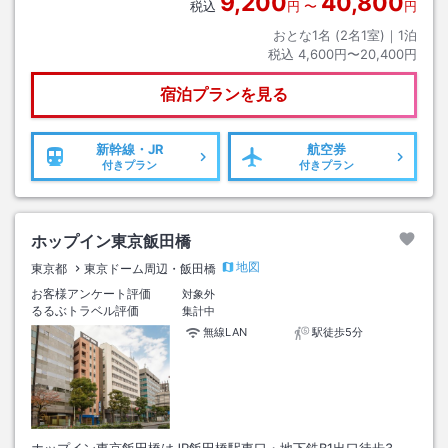
9,200
40,800
税込
円
〜
円
おとな1名 (
2
名1室)｜
1
泊
税込
4,600円〜20,400円
宿泊プランを見る
新幹線・JR
航空券
付きプラン
付きプラン
ホップイン東京飯田橋
地図
東京都
東京ドーム周辺・飯田橋
お客様アンケート評価
対象外
るるぶトラベル評価
集計中
無線LAN
駅徒歩5分
ホップイン東京飯田橋はJR飯田橋駅東口・地下鉄B1出口徒歩3