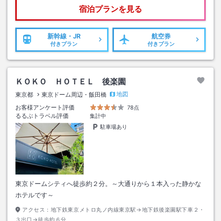
宿泊プランを見る
新幹線・JR
航空券
付きプラン
付きプラン
ＫＯＫＯ ＨＯＴＥＬ 後楽園
地図
東京都
東京ドーム周辺・飯田橋
お客様アンケート評価
78点
るるぶトラベル評価
集計中
駐車場あり
東京ドームシティへ徒歩約２分。～大通りから１本入った静かな
ホテルです～
アクセス：
地下鉄東京メトロ丸ノ内線東京駅→地下鉄後楽園駅下車２・
３出口→徒歩約６分