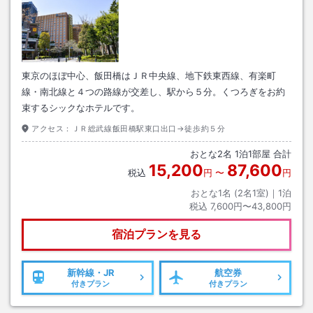
東京のほぼ中心、飯田橋はＪＲ中央線、地下鉄東西線、有楽町
線・南北線と４つの路線が交差し、駅から５分。くつろぎをお約
束するシックなホテルです。
アクセス：
ＪＲ総武線飯田橋駅東口出口→徒歩約５分
おとな
2
名
1
泊
1
部屋 合計
15,200
87,600
税込
円
〜
円
おとな1名 (
2
名1室)｜
1
泊
税込
7,600円〜43,800円
宿泊プランを見る
新幹線・JR
航空券
付きプラン
付きプラン