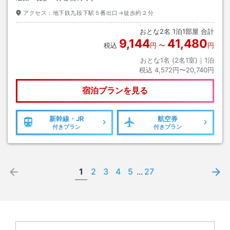
アクセス：
地下鉄九段下駅５番出口→徒歩約２分
おとな
2
名
1
泊
1
部屋 合計
9,144
41,480
税込
円
〜
円
おとな1名 (
2
名1室)｜
1
泊
税込
4,572円〜20,740円
宿泊プランを見る
新幹線・JR
航空券
付きプラン
付きプラン
1
2
3
4
5
...
27