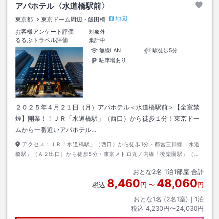
アパホテル〈水道橋駅前〉
地図
東京都
東京ドーム周辺・飯田橋
お客様アンケート評価
対象外
るるぶトラベル評価
集計中
無線LAN
駅徒歩5分
駐車場あり
２０２５年４月２１日（月）アパホテル＜水道橋駅前＞【全室禁
煙】開業！！ＪＲ「水道橋駅」（西口）から徒歩１分！東京ドー
ムから一番近いアパホテル…
アクセス：
ＪＲ「水道橋駅」（西口）から徒歩1分・都営三田線「水道
橋駅」（Ａ２出口）から徒歩5分・東京メトロ丸ノ内線「後楽園駅」（２
番出口）から徒歩９分
おとな
2
名
1
泊
1
部屋 合計
8,460
48,060
税込
円
〜
円
おとな1名 (
2
名1室)｜
1
泊
税込
4,230円〜24,030円