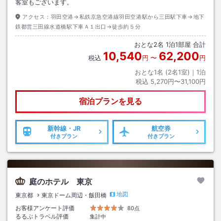
客室もございます。
アクセス：
羽田空港→私鉄京急空港線羽田空港駅から三田駅下車→地下
鉄都営三田線水道橋駅下車Ａ１出口→徒歩約５分
おとな
2
名
1
泊
1
部屋 合計
10,540
62,200
税込
円
〜
円
おとな1名 (
2
名1室)｜
1
泊
税込
5,270円〜31,100円
宿泊プランを見る
新幹線・JR
航空券
付きプラン
付きプラン
庭のホテル 東京
地図
東京都
東京ドーム周辺・飯田橋
お客様アンケート評価
80点
るるぶトラベル評価
集計中