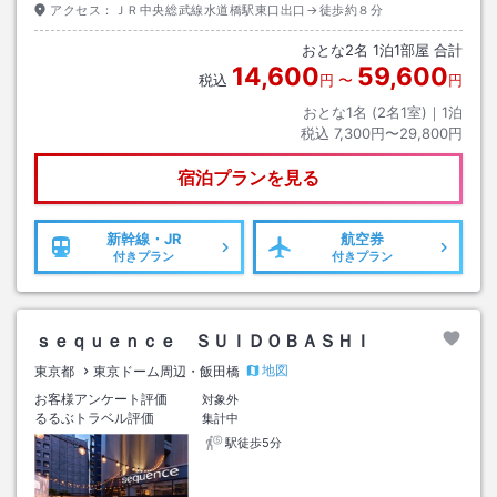
アクセス：
ＪＲ中央総武線水道橋駅東口出口→徒歩約８分
おとな
2
名
1
泊
1
部屋 合計
14,600
59,600
税込
円
〜
円
おとな1名 (
2
名1室)｜
1
泊
税込
7,300円〜29,800円
宿泊プランを見る
新幹線・JR
航空券
付きプラン
付きプラン
ｓｅｑｕｅｎｃｅ ＳＵＩＤＯＢＡＳＨＩ
地図
東京都
東京ドーム周辺・飯田橋
お客様アンケート評価
対象外
るるぶトラベル評価
集計中
駅徒歩5分