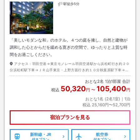
駅徒歩5分
「美しいモダンな和」のホテル。４つの庭を擁し、自然と建物が
調和した心とからだを緩める寛ぎの空間で、ゆったりと上質な時
間をお過ごしください。
アクセス：
羽田空港→東京モノレール羽田空港駅から浜松町行き約２０
分浜松町駅下車→ＪＲ山手東京・上野方面行き約１０分秋葉原駅下車→Ｊ
Ｒ中央・総武三鷹・中野行き約５分水道橋駅下車東口出口→徒歩約５分
おとな
2
名
1
泊
1
部屋 合計
50,320
105,400
税込
円
〜
円
おとな1名 (
2
名1室)｜
1
泊
税込
25,160円〜52,700円
宿泊プランを見る
新幹線・JR
航空券
付きプラン
付きプラン