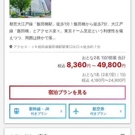
都営大江戸線「飯田橋駅」徒歩1分！飯田橋から徒歩7分、大江戸
線「飯田橋」とアクセス楽々。東京ドーム至近という利便性を備
えつつ、周囲は静かで落…
アクセス：
ＪＲ総武線飯田橋駅駅東口出口→徒歩約７分
おとな
2
名
1
泊
1
部屋 合計
8,360
49,800
税込
円
〜
円
おとな1名 (
2
名1室)｜
1
泊
税込
4,180円〜24,900円
宿泊プランを見る
新幹線・JR
航空券
付きプラン
付きプラン