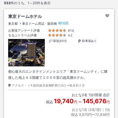
532
件のうち、
1～20
件を表示
東京ドームホテル
地図
東京都
東京ドーム周辺・飯田橋
お客様アンケート評価
87点
るるぶトラベル評価
4.2
駅徒歩5分
駐車場あり
都心最大のエンタテインメントエリア「東京ドームシティ」に隣
接した地上４３階建て１００６室の超高層ホテル。
アクセス：
ＪＲ総武線水道橋駅東口出口→徒歩約２分
おとな
2
名
1
泊
1
部屋 合計
19,740
145,676
税込
円
〜
円
おとな1名 (
2
名1室)｜
1
泊
税込
9,870円〜72,838円