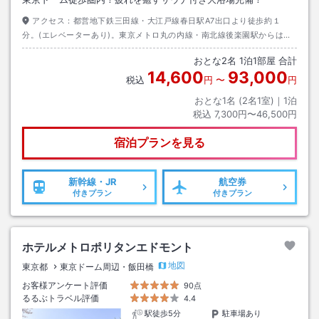
アクセス：
都営地下鉄三田線・大江戸線春日駅A7出口より徒歩約１
分。(エレベーターあり)。東京メトロ丸の内線・南北線後楽園駅からは徒
歩約５分。リムジンバスは東京ドームホテルまで羽田約６０分・成田約９
おとな
2
名
1
泊
1
部屋 合計
０分。
14,600
93,000
税込
円
〜
円
おとな1名 (
2
名1室)｜
1
泊
税込
7,300円〜46,500円
宿泊プランを見る
新幹線・JR
航空券
付きプラン
付きプラン
ホテルメトロポリタンエドモント
地図
東京都
東京ドーム周辺・飯田橋
お客様アンケート評価
90点
るるぶトラベル評価
4.4
駅徒歩5分
駐車場あり