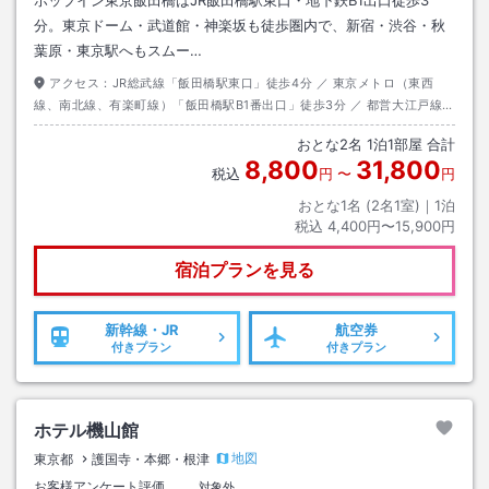
分。東京ドーム・武道館・神楽坂も徒歩圏内で、新宿・渋谷・秋
葉原・東京駅へもスムー…
アクセス：
JR総武線「飯田橋駅東口」徒歩4分 ／ 東京メトロ（東西
線、南北線、有楽町線）「飯田橋駅B1番出口」徒歩3分 ／ 都営大江戸線
「飯田橋駅C1出口」徒歩3分 ／
おとな
2
名
1
泊
1
部屋 合計
8,800
31,800
税込
円
〜
円
おとな1名 (
2
名1室)｜
1
泊
税込
4,400円〜15,900円
宿泊プランを見る
新幹線・JR
航空券
付きプラン
付きプラン
ホテル機山館
地図
東京都
護国寺・本郷・根津
お客様アンケート評価
対象外