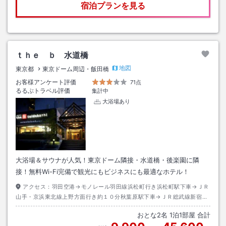
宿泊プランを見る
ｔｈｅ ｂ 水道橋
地図
東京都
東京ドーム周辺・飯田橋
お客様アンケート評価
71点
るるぶトラベル評価
集計中
大浴場あり
大浴場＆サウナが人気！東京ドーム隣接・水道橋・後楽園に隣
接！無料Wi-Fi完備で観光にもビジネスにも最適なホテル！
アクセス：
羽田空港→モノレール羽田線浜松町行き浜松町駅下車→ＪＲ
山手・京浜東北線上野方面行き約１０分秋葉原駅下車→ＪＲ総武線新宿方
面行き約５分水道橋駅下車→徒歩約７分
おとな
2
名
1
泊
1
部屋 合計