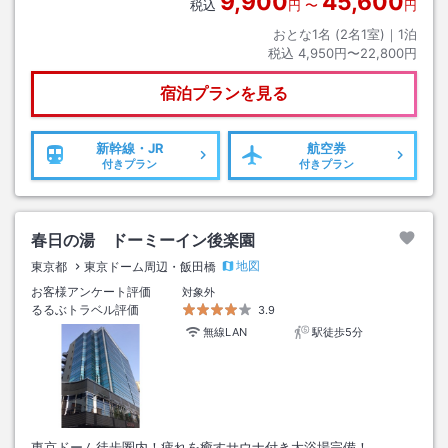
9,900
45,600
税込
円
〜
円
おとな1名 (
2
名1室)｜
1
泊
税込
4,950円〜22,800円
宿泊プランを見る
新幹線・JR
航空券
付きプラン
付きプラン
春日の湯 ドーミーイン後楽園
地図
東京都
東京ドーム周辺・飯田橋
お客様アンケート評価
対象外
るるぶトラベル評価
3.9
無線LAN
駅徒歩5分
東京ドーム徒歩圏内！疲れを癒すサウナ付き大浴場完備！