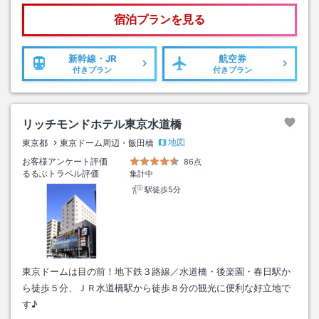
宿泊プランを見る
新幹線・JR
航空券
付きプラン
付きプラン
リッチモンドホテル東京水道橋
地図
東京都
東京ドーム周辺・飯田橋
お客様アンケート評価
86点
るるぶトラベル評価
集計中
駅徒歩5分
東京ドームは目の前！地下鉄３路線／水道橋・後楽園・春日駅か
ら徒歩５分、ＪＲ水道橋駅から徒歩８分の観光に便利な好立地で
す♪