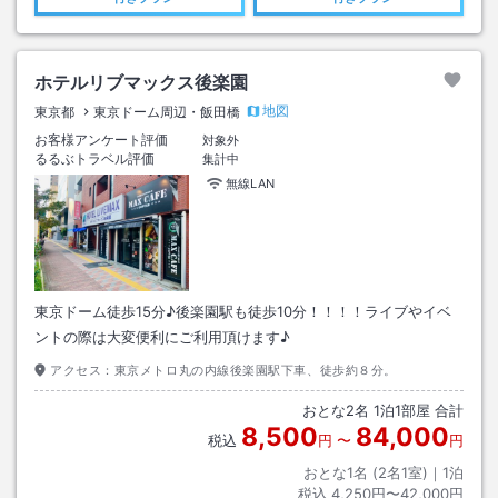
ホテルリブマックス後楽園
地図
東京都
東京ドーム周辺・飯田橋
お客様アンケート評価
対象外
るるぶトラベル評価
集計中
無線LAN
東京ドーム徒歩15分♪後楽園駅も徒歩10分！！！！ライブやイベ
ントの際は大変便利にご利用頂けます♪
アクセス：
東京メトロ丸の内線後楽園駅下車、徒歩約８分。
おとな
2
名
1
泊
1
部屋 合計
8,500
84,000
税込
円
〜
円
おとな1名 (
2
名1室)｜
1
泊
税込
4,250円〜42,000円