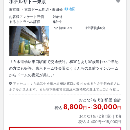
ホテルサトー東京
地図
東京都
東京ドーム周辺・飯田橋
お客様アンケート評価
対象外
るるぶトラベル評価
集計中
無線LAN
駅徒歩5分
ＪＲ水道橋駅東口駅前で交通便利。和室もあり家族連れやご年配
の方にも好評。東京ドーム後楽園ゆうえんちの真前ツインルーム
からドームの夜景が美しい
アクセス：
ＪＲ総武中央線水道橋駅東口の改札を出ると左手斜め前方に
ホテルが見えます。また地下鉄都営三田線水道橋駅の真上で出口から徒歩
1分以内。丸の内・南北線後楽園駅大江戸線春日駅からも徒歩５分です。
おとな
2
名
1
泊
1
部屋 合計
8,800
30,000
税込
円
〜
円
おとな1名 (
2
名1室)｜
1
泊
税込
4,400円〜15,000円