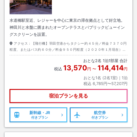
水道橋駅至近、レジャーを中心に東京の滞在拠点として好立地。
神田川と水盤に囲まれたオープンテラスとパブリックビューイン
グスクリーンを設置。
アクセス：
【飛行機】羽田空港からタクシー約４５分／料金７３７０円
程度、またはバス約６０分／料金９５０円程度（２０２０年１月現在）
【電車】ＪＲ総武線「水道橋」駅下車、徒歩約１分。
おとな
2
名
1
泊
1
部屋 合計
13,570
114,414
税込
円
〜
円
おとな1名 (
2
名1室)｜
1
泊
税込
6,785円〜57,207円
宿泊プランを見る
新幹線・JR
航空券
付きプラン
付きプラン