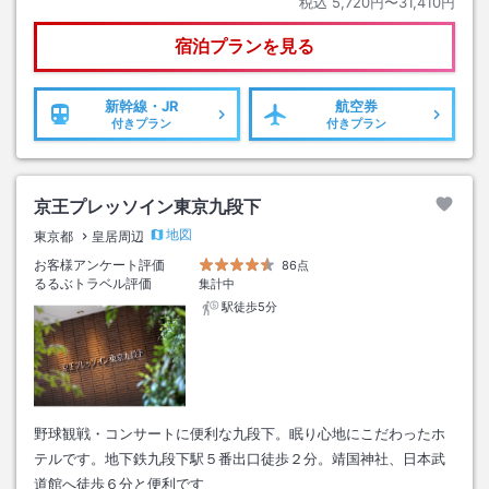
税込
5,720円〜31,410円
宿泊プランを見る
新幹線・JR
航空券
付きプラン
付きプラン
京王プレッソイン東京九段下
地図
東京都
皇居周辺
お客様アンケート評価
86点
るるぶトラベル評価
集計中
駅徒歩5分
野球観戦・コンサートに便利な九段下。眠り心地にこだわったホ
テルです。地下鉄九段下駅５番出口徒歩２分。靖国神社、日本武
道館へ徒歩６分と便利です