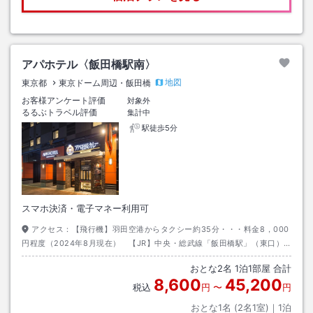
アパホテル〈飯田橋駅南〉
地図
東京都
東京ドーム周辺・飯田橋
お客様アンケート評価
対象外
るるぶトラベル評価
集計中
駅徒歩5分
スマホ決済・電子マネー利用可
アクセス：
【飛行機】羽田空港からタクシー約35分・・・料金8，000
円程度（2024年8月現在） 【JR】中央・総武線「飯田橋駅」（東口）
徒歩約3分 【地下鉄】東京メトロ東西線「飯田橋駅」（A5出口）徒歩2
おとな
2
名
1
泊
1
部屋 合計
分 有楽町線・南北線・大江戸線「飯田橋駅」（A2出口） 徒歩3分
8,600
45,200
税込
円
〜
円
おとな1名 (
2
名1室)｜
1
泊