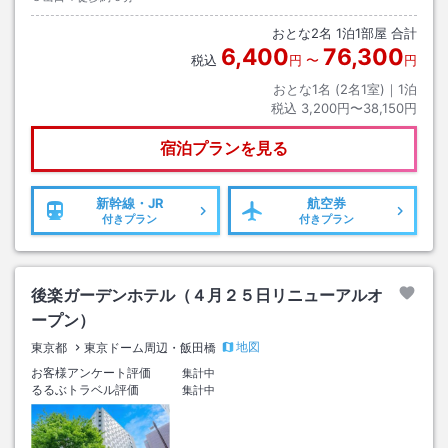
おとな
2
名
1
泊
1
部屋 合計
6,400
76,300
税込
円
〜
円
おとな1名 (
2
名1室)｜
1
泊
税込
3,200円〜38,150円
宿泊プランを見る
新幹線・JR
航空券
付きプラン
付きプラン
後楽ガーデンホテル（４月２５日リニューアルオ
ープン）
地図
東京都
東京ドーム周辺・飯田橋
お客様アンケート評価
集計中
るるぶトラベル評価
集計中