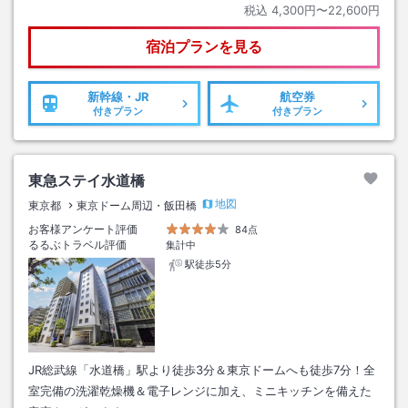
税込
4,300円〜22,600円
宿泊プランを見る
新幹線・JR
航空券
付きプラン
付きプラン
東急ステイ水道橋
地図
東京都
東京ドーム周辺・飯田橋
お客様アンケート評価
84点
るるぶトラベル評価
集計中
駅徒歩5分
JR総武線「水道橋」駅より徒歩3分＆東京ドームへも徒歩7分！全
室完備の洗濯乾燥機＆電子レンジに加え、ミニキッチンを備えた