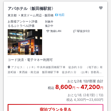
アパホテル〈飯田橋駅前〉
地図
東京都
東京ドーム周辺・飯田橋
お客様アンケート評価
対象外
るるぶトラベル評価
集計中
無線LAN
駅徒歩5分
コード決済・電子マネー利用可
アクセス：
（ＪＲ）中央本線飯田橋駅下車 徒歩約３分 （地下鉄）有
楽町線・東西線・南北線 飯田橋駅下車 徒歩約１分 （お車）首都高速
５号池袋線 西神田ＩＣ利用
おとな
2
名
1
泊
1
部屋 合計
8,600
47,200
税込
円
〜
円
おとな1名 (
2
名1室)｜
1
泊
税込
4,300円〜23,600円
宿泊プランを見る