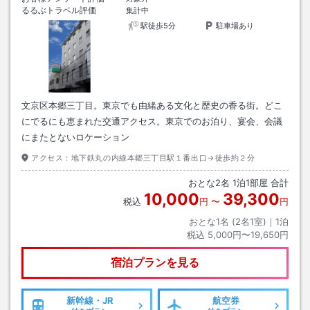
るるぶトラベル評価
集計中
駅徒歩5分
駐車場あり
文京区本郷三丁目。東京でも由緒ある文化と歴史の香る街。どこ
にでるにも恵まれた交通アクセス。東京でのお泊り、宴会、会議
にまたとないロケーション
アクセス：
地下鉄丸の内線本郷三丁目駅１番出口→徒歩約２分
おとな
2
名
1
泊
1
部屋 合計
10,000
39,300
税込
円
〜
円
おとな1名 (
2
名1室)｜
1
泊
税込
5,000円〜19,650円
宿泊プランを見る
新幹線・JR
航空券