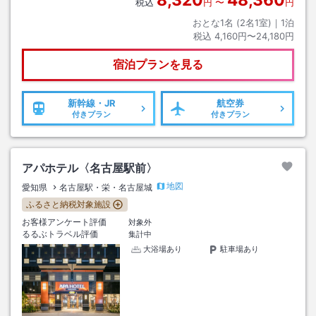
8,320
48,360
税込
円
〜
円
おとな1名 (
2
名1室)｜
1
泊
税込
4,160円〜24,180円
宿泊プランを見る
新幹線・JR
航空券
付きプラン
付きプラン
アパホテル〈名古屋駅前〉
地図
愛知県
名古屋駅・栄・名古屋城
ふるさと納税対象施設
お客様アンケート評価
対象外
るるぶトラベル評価
集計中
大浴場あり
駐車場あり