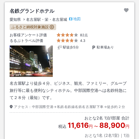
名鉄グランドホテル
地図
愛知県
名古屋駅・栄・名古屋城
ふるさと納税対象施設
お客様アンケート評価
82点
るるぶトラベル評価
4.3
駅徒歩5分
駐車場あり
名古屋駅より徒歩４分、ビジネス、観光、ファミリー、グループ
旅行等に最も便利なシティホテル。中部国際空港へは名鉄特急に
て２８分（最短）です。
アクセス：
中部国際空港→私鉄名鉄線名鉄名古屋駅下車→徒歩約２分
おとな
2
名
1
泊
1
部屋 合計
11,616
88,900
税込
円
〜
円
おとな1名 (
2
名1室)｜
1
泊