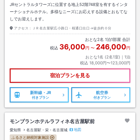
JRセントラルタワーズに位置する地上52階748室を有するインタ
ーナショナルホテル。多様なニーズにお応えする設備とおもてな
しでお迎えします。
アクセス：
ＪＲ名古屋駅広小路口・桜通口出口→徒歩約０分
おとな
2
名
1
泊
1
部屋 合計
36,000
246,000
税込
円
〜
円
おとな1名 (
2
名1室)｜
1
泊
税込
18,000円〜123,000円
宿泊プランを見る
新幹線・JR
航空券
付きプラン
付きプラン
モンブランホテルラフィネ名古屋駅前
地図
愛知県
名古屋駅・栄・名古屋城
ふるさと納税対象施設