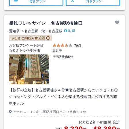
付きプラン
付きプラン
相鉄フレッサイン 名古屋駅桜通口
地図
愛知県
名古屋駅・栄・名古屋城
ふるさと納税対象施設
お客様アンケート評価
79点
るるぶトラベル評価
集計中
駅徒歩5分
【抜群の立地】名古屋駅徒歩４分◆名古屋駅からのアクセスも◎
ショッピング・グルメ・ビジネスが集まる桜通口に位置する都市
型ホテル
アクセス：
ＪＲ名古屋駅桜通口出口→徒歩約４分
おとな
2
名
1
泊
1
部屋 合計