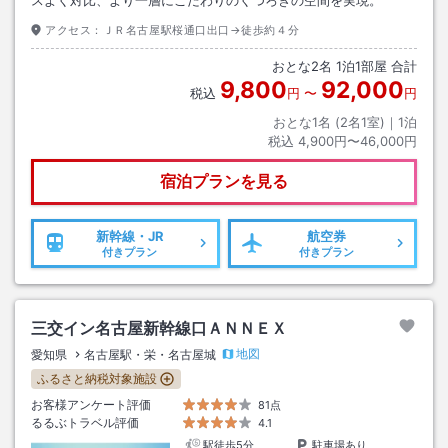
アクセス：
ＪＲ名古屋駅桜通口出口→徒歩約４分
おとな
2
名
1
泊
1
部屋 合計
9,800
92,000
税込
円
〜
円
おとな1名 (
2
名1室)｜
1
泊
税込
4,900円〜46,000円
宿泊プランを見る
新幹線・JR
航空券
付きプラン
付きプラン
三交イン名古屋新幹線口ＡＮＮＥＸ
地図
愛知県
名古屋駅・栄・名古屋城
ふるさと納税対象施設
お客様アンケート評価
81点
るるぶトラベル評価
4.1
駅徒歩5分
駐車場あり