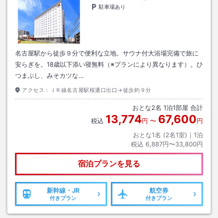
駐車場あり
名古屋駅から徒歩９分で便利な立地。サウナ付大浴場完備で旅に
安らぎを。18歳以下添い寝無料（※プランにより異なります）。ひ
つまぶし、みそカツな…
アクセス：
ＪＲ線名古屋駅桜通口出口→徒歩約９分
おとな
2
名
1
泊
1
部屋 合計
13,774
67,600
税込
円
〜
円
おとな1名 (
2
名1室)｜
1
泊
税込
6,887円〜33,800円
宿泊プランを見る
新幹線・JR
航空券
付きプラン
付きプラン