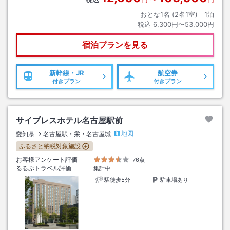
おとな1名 (
2
名1室)｜
1
泊
税込
6,300円〜53,000円
宿泊プランを見る
新幹線・JR
航空券
付きプラン
付きプラン
サイプレスホテル名古屋駅前
地図
愛知県
名古屋駅・栄・名古屋城
ふるさと納税対象施設
お客様アンケート評価
76点
るるぶトラベル評価
集計中
駅徒歩5分
駐車場あり