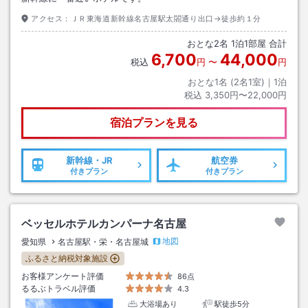
アクセス：
ＪＲ東海道新幹線名古屋駅太閤通り出口→徒歩約１分
おとな
2
名
1
泊
1
部屋 合計
6,700
44,000
税込
円
〜
円
おとな1名 (
2
名1室)｜
1
泊
税込
3,350円〜22,000円
宿泊プランを見る
新幹線・JR
航空券
付きプラン
付きプラン
ベッセルホテルカンパーナ名古屋
地図
愛知県
名古屋駅・栄・名古屋城
ふるさと納税対象施設
お客様アンケート評価
86点
るるぶトラベル評価
4.3
大浴場あり
駅徒歩5分