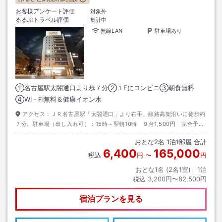
お客様アンケート評価
対象外
るるぶトラベル評価
集計中
無線LAN
駐車場あり
①名古屋駅太閤通口より歩７分②１Fにコンビニ③朝食無料
④WI－FI無料＆健康イオン水
アクセス：
ＪＲ名古屋駅「太閤通口」より右手、線路高架沿いに徒歩約
７分。駐車場（出し入れ可）：15時～翌朝10時 ９台1,500円 完全予約
制の為、お電話にてお問い合わせ下さい。満車時の対応：近隣コインパー
おとな
2
名
1
泊
1
部屋 合計
キング
6,400
165,000
税込
円
〜
円
おとな1名 (
2
名1室)｜
1
泊
税込
3,200円〜82,500円
宿泊プランを見る