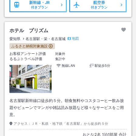
新幹線・JR
航空券
付きプラン
付きプラン
ホテル プリズム
地図
愛知県
名古屋駅・栄・名古屋城
ふるさと納税対象施設
お客様アンケート評価
対象外
るるぶトラベル評価
集計中
無線LAN
駅徒歩5分
名古屋駅新幹線口徒歩約５分。朝食無料やコスタコーヒー飲み放
題やビューンでマンガや雑誌読み放題など様々なサービスをご用
意。
アクセス：
ＪＲ・私鉄・地下鉄「名古屋駅」から徒歩約５分
おとな
2
名
1
泊
1
部屋 合計