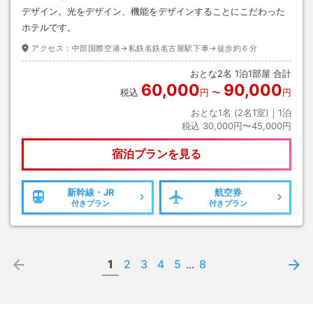
デザイン。光をデザイン、機能をデザインすることにこだわった
ホテルです。
アクセス：
中部国際空港→私鉄名鉄名古屋駅下車→徒歩約６分
おとな
2
名
1
泊
1
部屋 合計
60,000
90,000
税込
円
〜
円
おとな1名 (
2
名1室)｜
1
泊
税込
30,000円〜45,000円
宿泊プランを見る
新幹線・JR
航空券
付きプラン
付きプラン
1
2
3
4
5
...
8