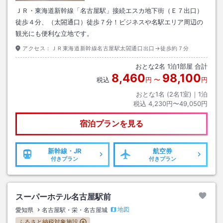
ＪＲ・東海道新幹線「名古屋駅」接続エスカ地下街（Ｅ７出口）
徒歩４分、（太閤通口）徒歩７分！ビジネスや名駅エリア周辺の
観光にも便利な立地です。
アクセス：
ＪＲ東海道新幹線名古屋駅太閤通口出口→徒歩約７分
おとな
2
名
1
泊
1
部屋 合計
8,460
98,100
税込
円
〜
円
おとな1名 (
2
名1室)｜
1
泊
税込
4,230円〜49,050円
宿泊プランを見る
新幹線・JR
航空券
付きプラン
付きプラン
スーパーホテル名古屋駅前
地図
愛知県
名古屋駅・栄・名古屋城
ふるさと納税対象施設