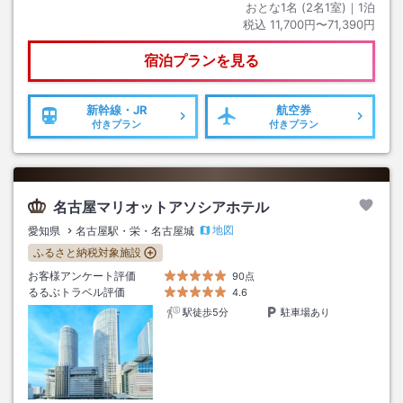
おとな1名 (
2
名1室)｜
1
泊
税込
11,700円〜71,390円
宿泊プランを見る
新幹線・JR
航空券
付きプラン
付きプラン
名古屋マリオットアソシアホテル
地図
愛知県
名古屋駅・栄・名古屋城
ふるさと納税対象施設
お客様アンケート評価
90点
るるぶトラベル評価
4.6
駅徒歩5分
駐車場あり