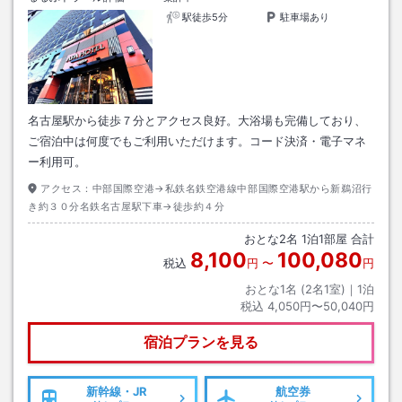
駅徒歩5分
駐車場あり
名古屋駅から徒歩７分とアクセス良好。大浴場も完備しており、
ご宿泊中は何度でもご利用いただけます。コード決済・電子マネ
ー利用可。
アクセス：
中部国際空港→私鉄名鉄空港線中部国際空港駅から新鵜沼行
き約３０分名鉄名古屋駅下車→徒歩約４分
おとな
2
名
1
泊
1
部屋 合計
8,100
100,080
税込
円
〜
円
おとな1名 (
2
名1室)｜
1
泊
税込
4,050円〜50,040円
宿泊プランを見る
新幹線・JR
航空券