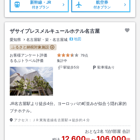
新幹線・JR
航空券
付きプラン
付きプラン
ザサイプレスメルキュールホテル名古屋
地図
愛知県
名古屋駅・栄・名古屋城
ふるさと納税対象施設
お客様アンケート評価
79点
るるぶトラベル評価
集計中
駅徒歩5分
駐車場あり
JR名古屋駅より徒歩4分。ヨーロッパの町並みが似合う隠れ家的
プチホテル。
アクセス：
ＪＲ東海道線名古屋駅→徒歩約４分
おとな
2
名
1
泊
1
部屋 合計
12,600
106,000
税込
円
〜
円