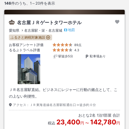
146
件のうち、
1～20
件を表示
名古屋ＪＲゲートタワーホテル
地図
愛知県
名古屋駅・栄・名古屋城
ふるさと納税対象施設
お客様アンケート評価
89点
るるぶトラベル評価
4.3
駅徒歩5分
駐車場あり
ＪＲ名古屋駅直結。ビジネスにレジャーに行動の拠点として、こ
の上ない利便性。
アクセス：
ＪＲ東海道線名古屋駅桜通出口→徒歩約０分
おとな
2
名
1
泊
1
部屋 合計
23,400
142,780
税込
円
〜
円