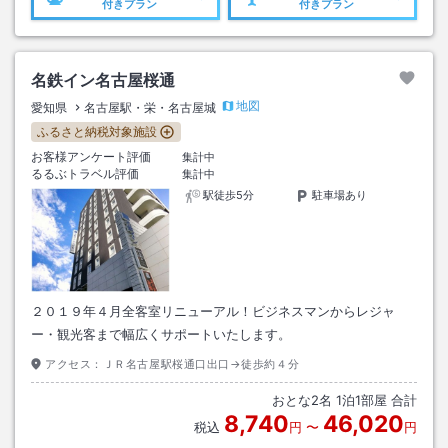
付きプラン
付きプラン
名鉄イン名古屋桜通
地図
愛知県
名古屋駅・栄・名古屋城
ふるさと納税対象施設
お客様アンケート評価
集計中
るるぶトラベル評価
集計中
駅徒歩5分
駐車場あり
２０１９年４月全客室リニューアル！ビジネスマンからレジャ
ー・観光客まで幅広くサポートいたします。
アクセス：
ＪＲ名古屋駅桜通口出口→徒歩約４分
おとな
2
名
1
泊
1
部屋 合計
8,740
46,020
税込
円
〜
円