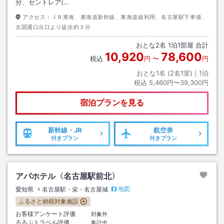
分、セントレア(…
アクセス：
ＪＲ東海、東海道新幹線、東海道線利用、名古屋駅下車後、
太閤通口出口より徒歩約３分
おとな
2
名
1
泊
1
部屋 合計
10,920
78,600
税込
円
〜
円
おとな1名 (
2
名1室)｜
1
泊
税込
5,460円〜39,300円
宿泊プランを見る
新幹線・JR
航空券
付きプラン
付きプラン
アパホテル〈名古屋駅前北〉
地図
愛知県
名古屋駅・栄・名古屋城
ふるさと納税対象施設
お客様アンケート評価
対象外
るるぶトラベル評価
集計中