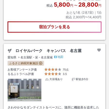
5,800
28,800
税込
円
〜
円
おとな1名 (
2
名1室)｜
1
泊
税込
2,900円〜14,400円
宿泊プランを見る
ザ ロイヤルパーク キャンバス 名古屋
地図
愛知県
名古屋駅・栄・名古屋城
ふるさと納税対象施設
お客様アンケート評価
75点
るるぶトラベル評価
3.5
大浴場あり
駅徒歩5分
さわやかなモダンテイストをベースに、随所に機能美を追求した