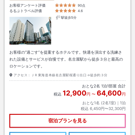
お客様アンケート評価
90点
るるぶトラベル評価
4.6
駅徒歩5分
お客様の”過ごす”を提案するホテルです。快適を演出する洗練さ
れた設備とサービスが自慢です。名古屋駅から徒歩３分と最高の
ロケーションです。
アクセス：
ＪＲ東海道本線名古屋駅桜通り出口→徒歩約３分
おとな
2
名
1
泊
1
部屋 合計
12,900
64,600
税込
円
〜
円
おとな1名 (
2
名1室)｜
1
泊
税込
6,450円〜32,300円
宿泊プランを見る