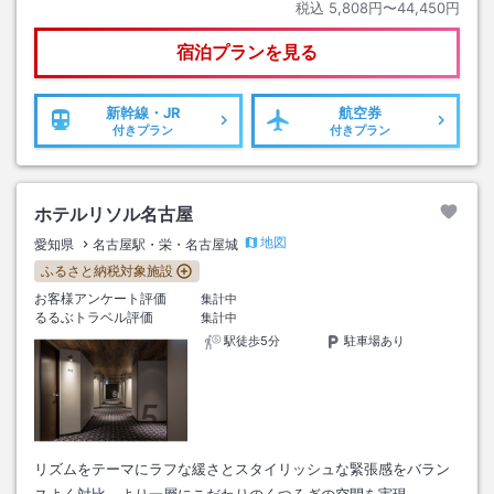
税込
5,808円〜44,450円
宿泊プランを見る
新幹線・JR
航空券
付きプラン
付きプラン
ホテルリソル名古屋
地図
愛知県
名古屋駅・栄・名古屋城
ふるさと納税対象施設
お客様アンケート評価
集計中
るるぶトラベル評価
集計中
駅徒歩5分
駐車場あり
リズムをテーマにラフな緩さとスタイリッシュな緊張感をバラン
スよく対比、より一層にこだわりのくつろぎの空間を実現。