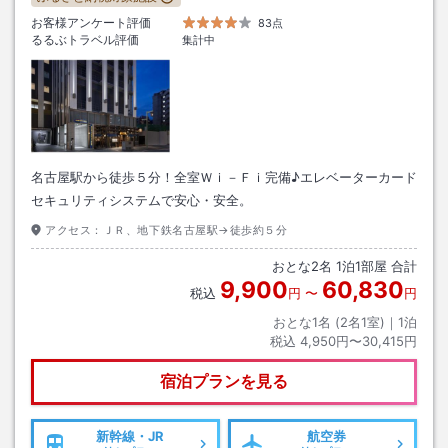
お客様アンケート評価
83点
るるぶトラベル評価
集計中
名古屋駅から徒歩５分！全室Ｗｉ－Ｆｉ完備♪エレベーターカード
セキュリティシステムで安心・安全。
アクセス：
ＪＲ、地下鉄名古屋駅→徒歩約５分
おとな
2
名
1
泊
1
部屋 合計
9,900
60,830
税込
円
〜
円
おとな1名 (
2
名1室)｜
1
泊
税込
4,950円〜30,415円
宿泊プランを見る
新幹線・JR
航空券