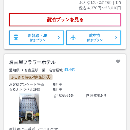
おとな1名 (
2
名1室)｜
1
泊
税込
4,370円〜23,010円
宿泊プランを見る
新幹線・JR
航空券
付きプラン
付きプラン
名古屋フラワーホテル
地図
愛知県
名古屋駅・栄・名古屋城
ふるさと納税対象施設
お客様アンケート評価
集計中
るるぶトラベル評価
集計中
駅徒歩5分
駐車場あり
新幹線に一番近いホテルです。