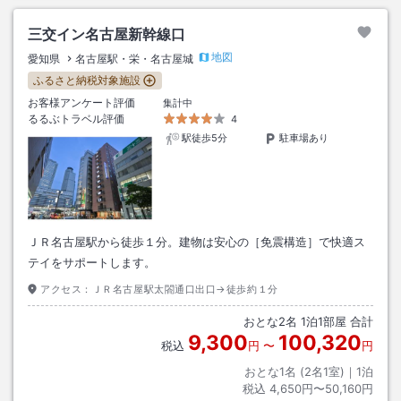
三交イン名古屋新幹線口
地図
愛知県
名古屋駅・栄・名古屋城
ふるさと納税対象施設
お客様アンケート評価
集計中
るるぶトラベル評価
4
駅徒歩5分
駐車場あり
ＪＲ名古屋駅から徒歩１分。建物は安心の［免震構造］で快適ス
テイをサポートします。
アクセス：
ＪＲ名古屋駅太閤通口出口→徒歩約１分
おとな
2
名
1
泊
1
部屋 合計
9,300
100,320
税込
円
〜
円
おとな1名 (
2
名1室)｜
1
泊
税込
4,650円〜50,160円