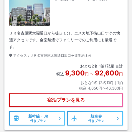
ＪＲ名古屋駅太閤通口から徒歩１分、エスカ地下街出口すぐの快
適アクセスです。全室禁煙でファミリーでのご利用にも最適で
す。
アクセス：
ＪＲ名古屋駅太閤通口出口→徒歩約１分
おとな
2
名
1
泊
1
部屋 合計
9,300
92,600
税込
円
〜
円
おとな1名 (
2
名1室)｜
1
泊
税込
4,650円〜46,300円
宿泊プランを見る
新幹線・JR
航空券
付きプラン
付きプラン