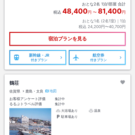
おとな
2
名
1
泊
1
部屋 合計
48,400
81,400
税込
円
〜
円
おとな1名 (
2
名1室)｜
1
泊
税込
24,200円〜40,700円
宿泊プランを見る
新幹線・JR
航空券
付きプラン
付きプラン
鶴荘
地図
佐賀県
鹿島・太良
お客様アンケート評価
集計中
るるぶトラベル評価
集計中
大浴場あり
温泉
駐車場あり