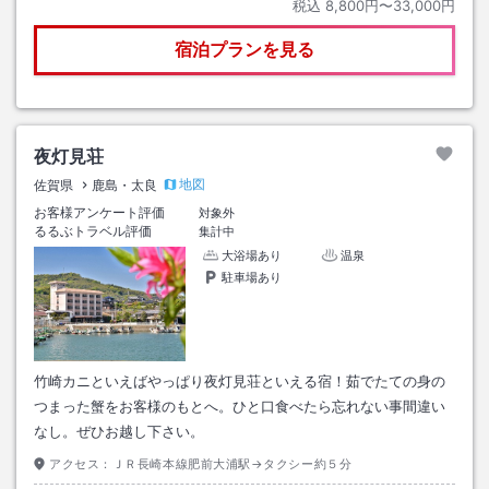
税込
8,800円〜33,000円
宿泊プランを見る
夜灯見荘
地図
佐賀県
鹿島・太良
お客様アンケート評価
対象外
るるぶトラベル評価
集計中
大浴場あり
温泉
駐車場あり
竹崎カニといえばやっぱり夜灯見荘といえる宿！茹でたての身の
つまった蟹をお客様のもとへ。ひと口食べたら忘れない事間違い
なし。ぜひお越し下さい。
アクセス：
ＪＲ長崎本線肥前大浦駅→タクシー約５分