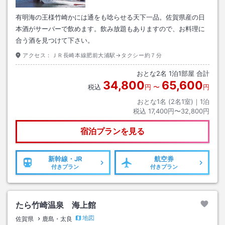
有明海の王様竹崎かには通をも唸らせる天下一品。佐賀県産の日
本酒がサーバーで飲めます。飲み放題もありますので、お料理に
合う酒を見つけて下さい。
アクセス：
ＪＲ長崎本線肥前大浦駅→タクシー約７分
おとな
2
名
1
泊
1
部屋 合計
34,800
65,600
税込
円
〜
円
おとな1名 (
2
名1室)｜
1
泊
税込
17,400円〜32,800円
宿泊プランを見る
新幹線・JR
航空券
付きプラン
付きプラン
たら竹崎温泉 海上館
地図
佐賀県
鹿島・太良