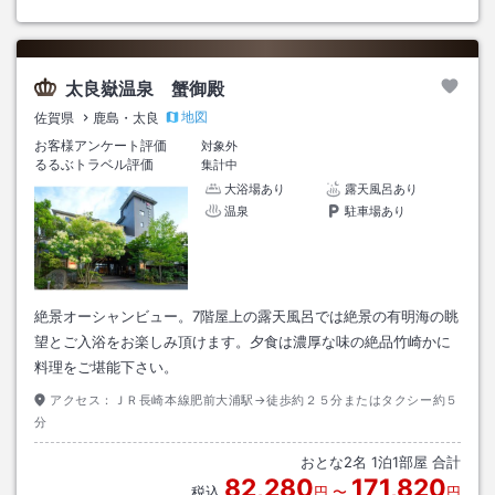
太良嶽温泉 蟹御殿
地図
佐賀県
鹿島・太良
お客様アンケート評価
対象外
るるぶトラベル評価
集計中
大浴場あり
露天風呂あり
温泉
駐車場あり
絶景オーシャンビュー。7階屋上の露天風呂では絶景の有明海の眺
望とご入浴をお楽しみ頂けます。夕食は濃厚な味の絶品竹崎かに
料理をご堪能下さい。
アクセス：
ＪＲ長崎本線肥前大浦駅→徒歩約２５分またはタクシー約５
分
おとな
2
名
1
泊
1
部屋 合計
82,280
171,820
税込
円
〜
円