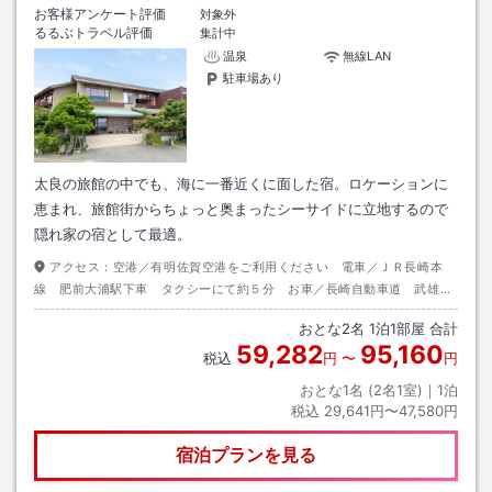
お客様アンケート評価
対象外
るるぶトラベル評価
集計中
温泉
無線LAN
駐車場あり
太良の旅館の中でも、海に一番近くに面した宿。ロケーションに
恵まれ、旅館街からちょっと奥まったシーサイドに立地するので
隠れ家の宿として最適。
アクセス：
空港／有明佐賀空港をご利用ください 電車／ＪＲ長崎本
線 肥前大浦駅下車 タクシーにて約５分 お車／長崎自動車道 武雄北
方ＩＣより 国道498号線から国道207号線利用
おとな
2
名
1
泊
1
部屋 合計
59,282
95,160
税込
円
〜
円
おとな1名 (
2
名1室)｜
1
泊
税込
29,641円〜47,580円
宿泊プランを見る