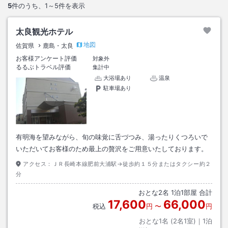
5
件のうち、
1～5
件を表示
太良観光ホテル
地図
佐賀県
鹿島・太良
お客様アンケート評価
対象外
るるぶトラベル評価
集計中
大浴場あり
温泉
駐車場あり
有明海を望みながら、旬の味覚に舌づつみ、湯ったりくつろいで
いただいてお客様のため最上の贅沢をご用意いたしております。
アクセス：
ＪＲ長崎本線肥前大浦駅→徒歩約１５分またはタクシー約２
分
おとな
2
名
1
泊
1
部屋 合計
17,600
66,000
税込
円
〜
円
おとな1名 (
2
名1室)｜
1
泊