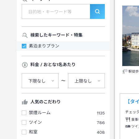
検索したキーワード・特集
素泊まりプラン
料金 / おとな1名あたり
駅徒歩
〜
下限なし
上限なし
【タ
人気のこだわり
チェッ
禁煙ルーム
1135
食事
ツイン
786
ツイ
和室
408