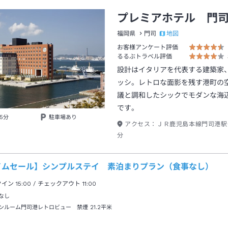
プレミアホテル 門
地図
福岡県
門司
お客様アンケート評価
るるぶトラベル評価
設計はイタリアを代表する建築家
ッシ。レトロな面影を残す港町の
議と調和したシックでモダンな海
です。
5分
駐車場あり
アクセス：
ＪＲ鹿児島本線門司港駅
分
イムセール】シンプルステイ 素泊まりプラン（食事なし）
クイン
15:00
/ チェックアウト
11:00
なし
ンルーム門司港レトロビュー 禁煙
21.2平米