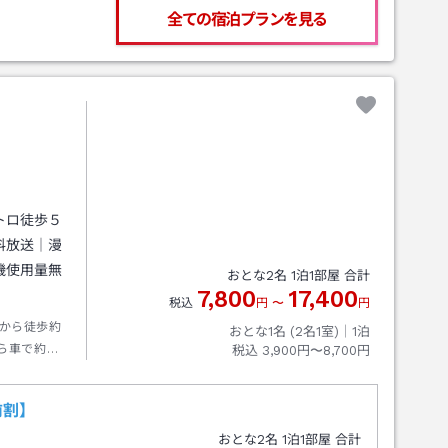
全ての宿泊プランを見る
トロ徒歩５
料放送｜漫
機使用量無
おとな
2
名
1
泊
1
部屋 合計
7,800
17,400
税込
円
〜
円
から徒歩約
おとな1名 (
2
名1室)｜
1
泊
ら車で約５
税込
3,900円〜8,700円
車で約５
車で約５
前割】
おとな
2
名
1
泊
1
部屋 合計