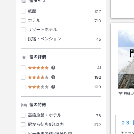
宿タイプ
旅館
317
ホテル
710
リゾートホテル
民宿・ペンション
45
宿の評価
41
192
109
無線L
宿の特徴
高級旅館・ホテル
78
０３
駅から徒歩5分以内
372
チェッ
ビーチまで徒歩5分以内