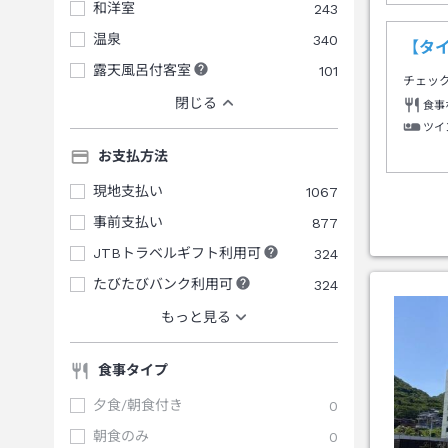
和洋室
243
温泉
340
【タ
露天風呂付客室
101
チェッ
閉じる
食事
ツイ
お支払方法
現地支払い
1067
事前支払い
877
JTBトラベルギフト利用可
324
たびたびバンク利用可
324
もっと見る
食事タイプ
夕食/朝食付き
0
朝食のみ
0