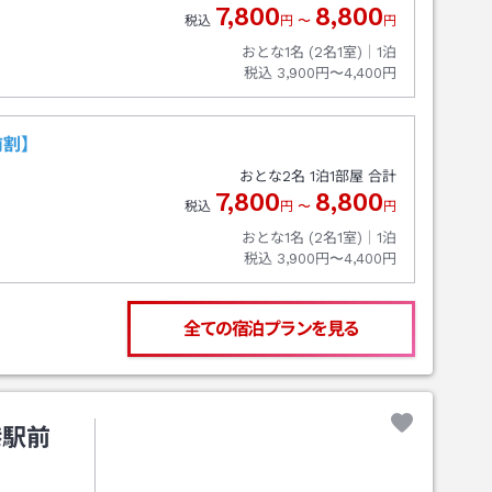
7,800
8,800
税込
円
〜
円
おとな1名 (
2
名1室)｜
1
泊
税込
3,900円〜4,400円
前割】
おとな
2
名
1
泊
1
部屋 合計
7,800
8,800
税込
円
〜
円
おとな1名 (
2
名1室)｜
1
泊
税込
3,900円〜4,400円
全ての宿泊プランを見る
港駅前