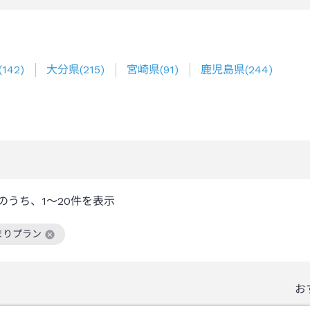
(
142
)
大分県
(
215
)
宮崎県
(
91
)
鹿児島県
(
244
)
のうち、
1～20
件を表示
まりプラン
絞り込み条件を解除
お