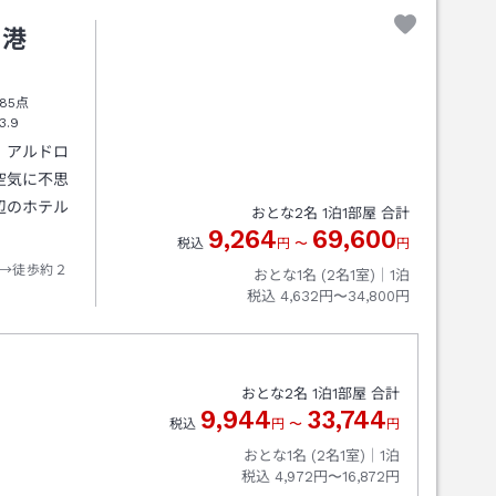
司港
85点
3.9
、アルドロ
空気に不思
辺のホテル
おとな
2
名
1
泊
1
部屋 合計
9,264
69,600
税込
円
〜
円
→徒歩約２
おとな1名 (
2
名1室)｜
1
泊
税込
4,632円〜34,800円
おとな
2
名
1
泊
1
部屋 合計
9,944
33,744
税込
円
〜
円
おとな1名 (
2
名1室)｜
1
泊
税込
4,972円〜16,872円