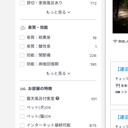
貸切・家族風呂あり
172
もっと見る
泉質・効能
泉質：硫黄泉
19
無線L
泉質：酸性泉
1
効能：関節痛
226
効能：病後回復期
195
【連
もっと見る
チェッ
食事
お部屋の特徴
スタ
露天風呂付客室
101
ペット(犬)OK
ペット(猫)OK
【連
インターネット接続可能
875
チェッ