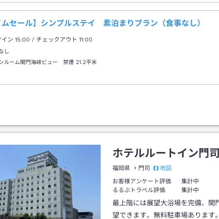
イムセール】シンプルステイ 素泊まりプラン（食事なし）
クイン
15:00
/ チェックアウト
11:00
なし
ンルーム関門海峡ビュー 禁煙
21.2平米
ホテルルートイン門
地図
福岡県
門司
お客様アンケート評価
集計中
るるぶトラベル評価
集計中
最上階には展望大浴場を完備、関
望できます。無料駐車場あります