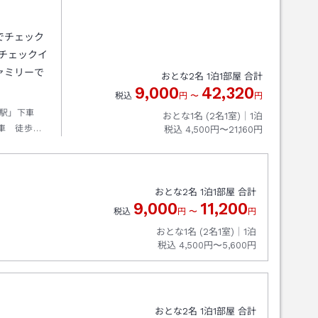
でチェック
にチェックイ
ァミリーで
おとな
2
名
1
泊
1
部屋 合計
9,000
42,320
税込
円
〜
円
港駅」下車
おとな1名 (
2
名1室)｜
1
泊
車 徒歩約
税込
4,500円〜21,160円
おとな
2
名
1
泊
1
部屋 合計
9,000
11,200
税込
円
〜
円
おとな1名 (
2
名1室)｜
1
泊
税込
4,500円〜5,600円
おとな
2
名
1
泊
1
部屋 合計