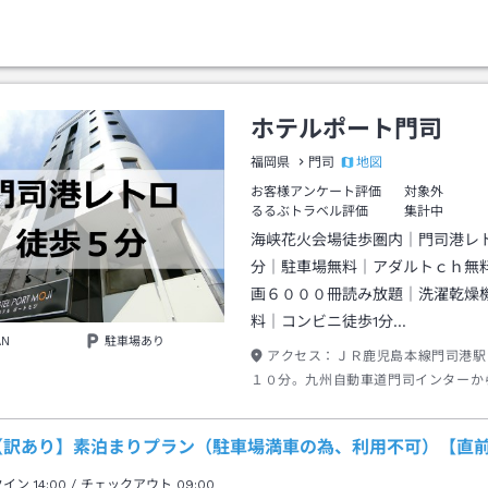
ホテルポート門司
地図
福岡県
門司
お客様アンケート評価
対象外
るるぶトラベル評価
集計中
海峡花火会場徒歩圏内｜門司港レ
分｜駐車場無料｜アダルトｃｈ無
画６０００冊読み放題｜洗濯乾燥
料｜コンビニ徒歩1分…
AN
駐車場あり
アクセス：
ＪＲ鹿児島本線門司港駅
１０分。九州自動車道門司インターか
分。関門自動車道門司港インターから
分。北九州都市高速春日インターから
【訳あり】素泊まりプラン（駐車場満車の為、利用不可）【直
分。
クイン
14:00
/ チェックアウト
09:00