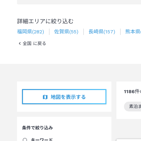
詳細エリアに絞り込む
福岡県
(
282
)
佐賀県
(
55
)
長崎県
(
157
)
熊本県
全国 に戻る
1186
件
地図を表示する
素泊
この
条件で絞り込み
キーワード