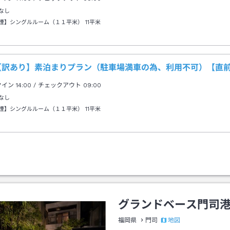
なし
煙】シングルルーム（１１平米）
11平米
【訳あり】素泊まりプラン（駐車場満車の為、利用不可）【直
クイン
14:00
/ チェックアウト
09:00
なし
煙】シングルルーム（１１平米）
11平米
グランドベース門司
地図
福岡県
門司