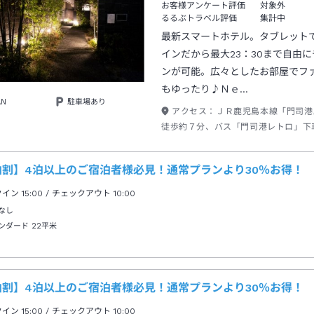
お客様アンケート評価
対象外
るるぶトラベル評価
集計中
最新スマートホテル。タブレット
インだから最大23：30まで自由
ンが可能。広々としたお部屋でフ
もゆったり♪Ｎｅ…
AN
駐車場あり
アクセス：
ＪＲ鹿児島本線「門司
徒歩約７分、バス「門司港レトロ」下
４分。
泊割】4泊以上のご宿泊者様必見！通常プランより30％お得！
クイン
15:00
/ チェックアウト
10:00
なし
ンダード
22平米
泊割】4泊以上のご宿泊者様必見！通常プランより30％お得！
クイン
15:00
/ チェックアウト
10:00