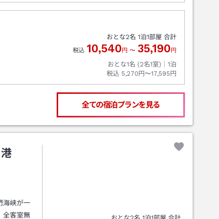
おとな
2
名
1
泊
1
部屋 合計
10,540
35,190
税込
円
〜
円
おとな1名 (
2
名1室)｜
1
泊
税込
5,270円〜17,595円
全ての宿泊プランを見る
司港
門海峡が一
。全客室無
おとな
2
名
1
泊
1
部屋 合計