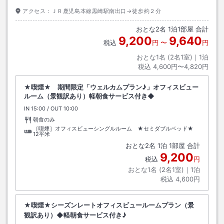
アクセス：
ＪＲ鹿児島本線黒崎駅南出口→徒歩約２分
おとな
2
名
1
泊
1
部屋 合計
9,200
9,640
税込
円
〜
円
おとな1名 (
2
名1室)｜
1
泊
税込
4,600円〜4,820円
★喫煙★ 期間限定「ウェルカムプラン♪」オフィスビュー
ルーム（景観訳あり）軽朝食サービス付き◆
IN
チェックイン
15:00
/ OUT
チェックアウト
10:00
朝食のみ
［喫煙］オフィスビューシングルルーム ★セミダブルベッド★
12平米
おとな
2
名
1
泊
1
部屋 合計
9,200
税込
円
おとな1名 (
2
名1室)｜
1
泊
税込
4,600円
★喫煙★シーズンレートオフィスビュールームプラン（景
観訳あり）◆軽朝食サービス付き♪