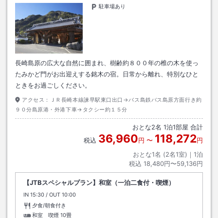
駐車場あり
長崎島原の広大な自然に囲まれ、樹齢約８００年の椎の木を使っ
たみかど門がお出迎えする銘木の宿。日常から離れ、特別なひと
ときをお過ごしください。
アクセス：
ＪＲ長崎本線諫早駅東口出口→バス島鉄バス島原方面行き約
９０分島原港・外港下車→タクシー約１５分
おとな
2
名
1
泊
1
部屋 合計
36,960
118,272
税込
円
〜
円
おとな1名 (
2
名1室)｜
1
泊
税込
18,480円〜59,136円
【JTBスペシャルプラン】和室（一泊二食付・喫煙）
IN
チェックイン
15:30
/ OUT
チェックアウト
10:00
夕食/朝食付き
和室 喫煙
10畳