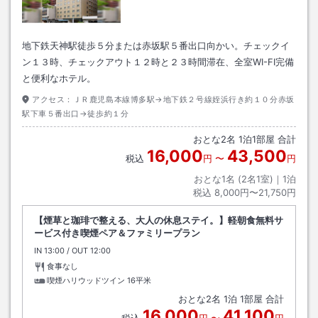
地下鉄天神駅徒歩５分または赤坂駅５番出口向かい。チェックイ
ン１３時、チェックアウト１２時と２３時間滞在、全室WI-FI完備
と便利なホテル。
アクセス：
ＪＲ鹿児島本線博多駅→地下鉄２号線姪浜行き約１０分赤坂
駅下車５番出口→徒歩約１分
おとな
2
名
1
泊
1
部屋 合計
16,000
43,500
税込
円
〜
円
おとな1名 (
2
名1室)｜
1
泊
税込
8,000円〜21,750円
【煙草と珈琲で整える、大人の休息ステイ。】軽朝食無料サ
ービス付き喫煙ペア＆ファミリープラン
IN
チェックイン
13:00
/ OUT
チェックアウト
12:00
食事なし
喫煙ハリウッドツイン
16平米
おとな
2
名
1
泊
1
部屋 合計
16,000
41,100
税込
円
〜
円