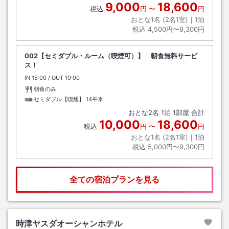
9,000
18,600
税込
円
〜
円
おとな1名 (
2
名1室)｜
1
泊
税込
4,500円〜9,300円
002【セミダブル・ルーム（喫煙可）】 朝食無料サービ
ス！
IN
チェックイン
15:00
/ OUT
チェックアウト
10:00
朝食のみ
セミダブル【喫煙】
14平米
おとな
2
名
1
泊
1
部屋 合計
10,000
18,600
税込
円
〜
円
おとな1名 (
2
名1室)｜
1
泊
税込
5,000円〜9,300円
全ての宿泊プランを見る
時津ヤスダオーシャンホテル