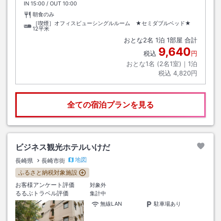
IN
チェックイン
15:00
/ OUT
チェックアウト
10:00
朝食のみ
［喫煙］オフィスビューシングルルーム ★セミダブルベッド★
12平米
おとな
2
名
1
泊
1
部屋 合計
9,640
税込
円
おとな1名 (
2
名1室)｜
1
泊
税込
4,820円
全ての宿泊プランを見る
ビジネス観光ホテルいけだ
地図
長崎県
長崎市街
ふるさと納税対象施設
お客様アンケート評価
対象外
るるぶトラベル評価
集計中
無線LAN
駐車場あり