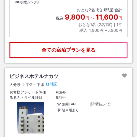
喫煙シングル
おとな
2
名
1
泊
1
部屋 合計
9,800
11,600
税込
円
〜
円
おとな1名 (
2
名1室)｜
1
泊
税込
4,900円〜5,800円
全ての宿泊プランを見る
ビジネスホテルナカツ
地図
大分県
宇佐・中津
お客様アンケート評価
対象外
るるぶトラベル評価
集計中
無線LAN
駅徒歩5分
駐車場あり