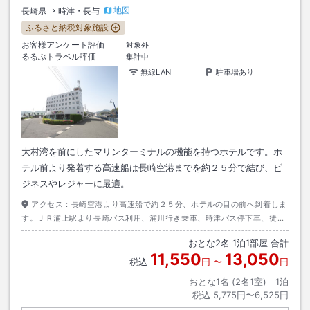
地図
長崎県
時津・長与
ふるさと納税対象施設
お客様アンケート評価
対象外
るるぶトラベル評価
集計中
無線LAN
駐車場あり
大村湾を前にしたマリンターミナルの機能を持つホテルです。ホ
テル前より発着する高速船は長崎空港までを約２５分で結び、ビ
ジネスやレジャーに最適。
アクセス：
長崎空港より高速船で約２５分、ホテルの目の前へ到着しま
す。ＪＲ浦上駅より長崎バス利用、浦川行き乗車、時津バス停下車、徒歩
約３分。長崎自動車道多良見ＩＣより川平有料道路に入り時津方面出口を
おとな
2
名
1
泊
1
部屋 合計
右折し約５分。
11,550
13,050
税込
円
〜
円
おとな1名 (
2
名1室)｜
1
泊
税込
5,775円〜6,525円