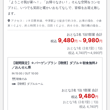
「ようこそ我が家へ！」「お帰りなさい！」そんな空間をコンセ
プトに、いつでも笑顔と暖かいおもてなしで、皆様をお迎え致し
ます。
アクセス：
ＪＲ日豊本線、中津駅より徒歩で約３分。お車の場合、小倉
東ＩＣより、約１時間３０分。日田ＩＣより、約６０分。飛行機の場合、
北九州空港より車で約１時間。
おとな
2
名
1
泊
1
部屋 合計
9,480
9,980
税込
円
〜
円
おとな1名 (
2
名1室)｜
1
泊
税込
4,740円〜4,990円
【期間限定】☆バーゲンプラン【喫煙】ダブル☆朝食無料♪
／おんせん県
IN
チェックイン
15:00
/ OUT
チェックアウト
10:00
朝食のみ
【喫煙】ダブルルーム
おとな
2
名
1
泊
1
部屋 合計
9,480
税込
円
おとな1名 (
2
名1室)｜
1
泊
税込
4,740円