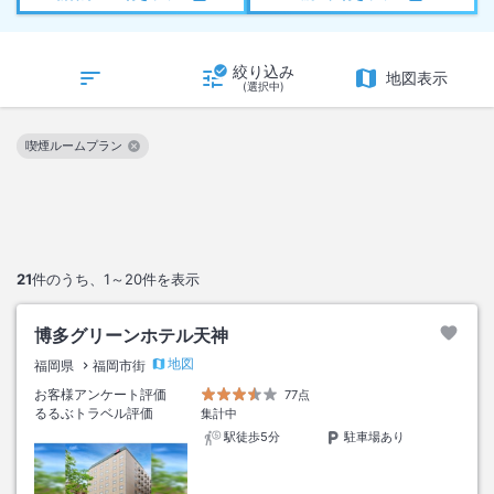
絞り込み
地図表示
(選択中)
喫煙ルームプラン
この絞り込み条件を解除
21
件のうち、
1～20
件を表示
博多グリーンホテル天神
地図
福岡県
福岡市街
お客様アンケート評価
77点
るるぶトラベル評価
集計中
駅徒歩5分
駐車場あり