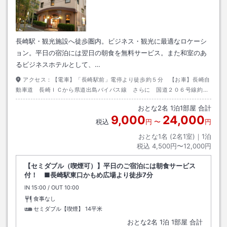
長崎駅・観光施設へ徒歩圏内。ビジネス・観光に最適なロケーシ
ョン。平日の宿泊には翌日の朝食を無料サービス。また和室のあ
るビジネスホテルとして、…
アクセス：
【電車】「長崎駅前」電停より徒歩約５分 【お車】長崎自
動車道 長崎ＩＣから県道出島バイパス線 さらに 国道２０６号線約３
分 目標物 ／五島町電停
おとな
2
名
1
泊
1
部屋 合計
9,000
24,000
税込
円
〜
円
おとな1名 (
2
名1室)｜
1
泊
税込
4,500円〜12,000円
【セミダブル（喫煙可）】平日のご宿泊には朝食サービス
付！ ■長崎駅東口かもめ広場より徒歩7分
IN
チェックイン
15:00
/ OUT
チェックアウト
10:00
食事なし
セミダブル【喫煙】
14平米
おとな
2
名
1
泊
1
部屋 合計