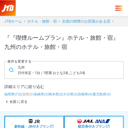
JTBホーム
ホテル・旅館・宿
全国の喫煙のお部屋がある宿
『『喫煙ルームプラン』ホテル・旅館・宿』
九州のホテル・旅館・宿
条件を変更する
九州
日付未定 - 1泊｜1部屋 おとな2名,こども0名
詳細エリアに絞り込む
福岡県
(
7
)
佐賀県
(
0
)
長崎県
(
3
)
熊本県
(
2
)
大分県
(
2
)
宮崎県
(
4
)
鹿児島県
(
3
)
全国 に戻る
新幹線・JR付きプラン
航空券付きプラン