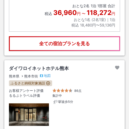
おとな
2
名
1
泊
1
部屋 合計
36,960
118,272
税込
円
〜
円
おとな1名 (
2
名1室)｜
1
泊
税込
18,480円〜59,136円
全ての宿泊プランを見る
ダイワロイネットホテル熊本
地図
熊本県
熊本市街
ふるさと納税対象施設
お客様アンケート評価
86点
るるぶトラベル評価
集計中
駅徒歩5分