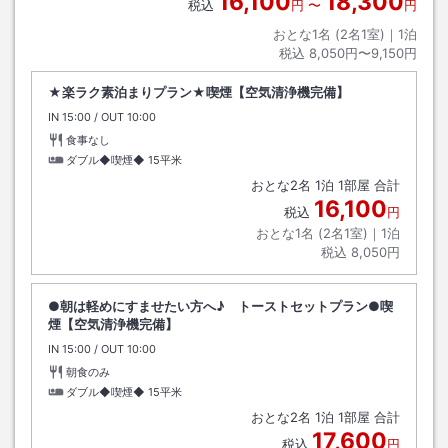
16,100
18,300
税込
円
〜
円
おとな1名 (
2
名1室)｜
1
泊
税込
8,050円〜9,150円
★楽ラク素泊まりプラン★喫煙【空気清浄機完備】
IN
チェックイン
15:00
/ OUT
チェックアウト
10:00
食事なし
ダブル◆喫煙◆
15平米
おとな
2
名
1
泊
1
部屋 合計
16,100
税込
円
おとな1名 (
2
名1室)｜
1
泊
税込
8,050円
●朝は軽めにすませたい方へ♪ トーストセットプラン●喫
煙【空気清浄機完備】
IN
チェックイン
15:00
/ OUT
チェックアウト
10:00
朝食のみ
ダブル◆喫煙◆
15平米
おとな
2
名
1
泊
1
部屋 合計
17,600
税込
円