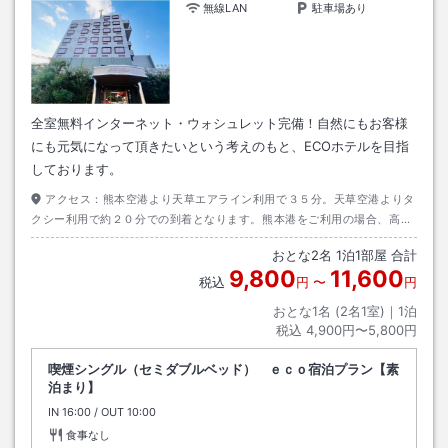
無線LAN
駐車場あり
全室無料インターネット・ウォシュレット完備！自然にもお客様
にも元気になって頂きたいという考えのもと、ECOホテルを目指
しております。
アクセス：
熊本空港より天草エアライン利用で３５分。天草空港よりタ
クシー利用で約２０分での到着となります。熊本港をご利用の場合、高速
船マリンビューで約１時間、本渡港より車で約５分での到着となります。
おとな
2
名
1
泊
1
部屋 合計
9,800
11,600
税込
円
〜
円
おとな1名 (
2
名1室)｜
1
泊
税込
4,900円〜5,800円
喫煙シングル（セミダブルベッド） ｅｃｏ宿泊プラン【素
泊まり】
IN
チェックイン
16:00
/ OUT
チェックアウト
10:00
食事なし