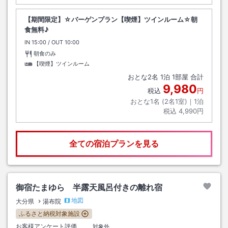
【期間限定】☆バーゲンプラン【喫煙】ツインルーム☆朝
食無料♪
IN
チェックイン
15:00
/ OUT
チェックアウト
10:00
朝食のみ
【喫煙】ツインルーム
おとな
2
名
1
泊
1
部屋 合計
9,980
税込
円
おとな1名 (
2
名1室)｜
1
泊
税込
4,990円
全ての宿泊プランを見る
御宿たまゆら 半露天風呂付きの離れ宿
地図
大分県
湯布院
ふるさと納税対象施設
お客様アンケート評価
対象外