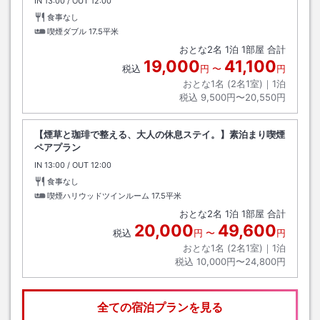
IN
チェックイン
13:00
/ OUT
チェックアウト
12:00
食事なし
喫煙ダブル
17.5平米
おとな
2
名
1
泊
1
部屋 合計
19,000
41,100
税込
円
〜
円
おとな1名 (
2
名1室)｜
1
泊
税込
9,500円〜20,550円
【煙草と珈琲で整える、大人の休息ステイ。】素泊まり喫煙
ペアプラン
IN
チェックイン
13:00
/ OUT
チェックアウト
12:00
食事なし
喫煙ハリウッドツインルーム
17.5平米
おとな
2
名
1
泊
1
部屋 合計
20,000
49,600
税込
円
〜
円
おとな1名 (
2
名1室)｜
1
泊
税込
10,000円〜24,800円
全ての宿泊プランを見る