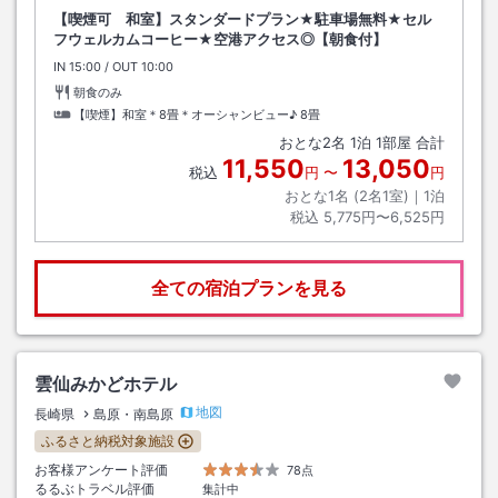
【喫煙可 和室】スタンダードプラン★駐車場無料★セル
フウェルカムコーヒー★空港アクセス◎【朝食付】
IN
チェックイン
15:00
/ OUT
チェックアウト
10:00
朝食のみ
【喫煙】和室＊8畳＊オーシャンビュー♪
8畳
おとな
2
名
1
泊
1
部屋 合計
11,550
13,050
税込
円
〜
円
おとな1名 (
2
名1室)｜
1
泊
税込
5,775円〜6,525円
全ての宿泊プランを見る
雲仙みかどホテル
地図
長崎県
島原・南島原
ふるさと納税対象施設
お客様アンケート評価
78点
るるぶトラベル評価
集計中