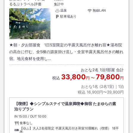
るるぶトラベル評価
集計中
温泉
無線LAN
駐車場あり
★朝・夕お部屋食 1日5室限定の半露天風呂付き離れ宿★湯布院
の高台に佇む、全5棟の源泉掛け流し・全室半露天風呂付きの離れ
宿。地元食材を使用し…
おとな
2
名
1
泊
1
部屋 合計
33,800
79,800
税込
円
〜
円
おとな1名 (
2
名1室)｜
1
泊
税込
16,900円〜39,900円
【喫煙】◆シンプルステイで温泉満喫◆御宿 たまゆらの素
泊りプラン
IN
チェックイン
15:00
/ OUT
チェックアウト
10:00
食事なし
【ゆふ】大人2名様限定 半露天風呂付き和室10畳離れ（喫煙）
18平
米