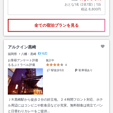
おとな1名 (
2
名1室)｜
1
泊
税込
8,800円
全ての宿泊プランを見る
アルクイン黒崎
地図
福岡県
八幡・黒崎
お客様アンケート評価
集計中
るるぶトラベル評価
4
駅徒歩5分
駐車場あり
ＪＲ黒崎駅から徒歩２分の好立地。２４時間フロント対応、ホテ
ル周辺にはコンビニや飲食店などが充実。無料朝食は焼立てパン
と日替わりカレーをご提供…