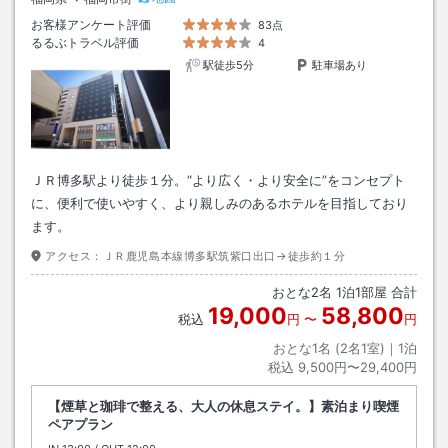
お客様アンケート評価
83点
るるぶトラベル評価
4
駅徒歩5分
駐車場あり
ＪＲ博多駅より徒歩１分。“より広く・より安全に”をコンセプト
に、便利で使いやすく、より親しみのあるホテルを目指しており
ます。
アクセス：
ＪＲ鹿児島本線博多駅筑紫口出口→徒歩約１分
おとな
2
名
1
泊
1
部屋 合計
19,000
58,800
税込
円
〜
円
おとな1名 (
2
名1室)｜
1
泊
税込
9,500円〜29,400円
【煙草と珈琲で整える、大人の休息ステイ。】素泊まり喫煙
ペアプラン