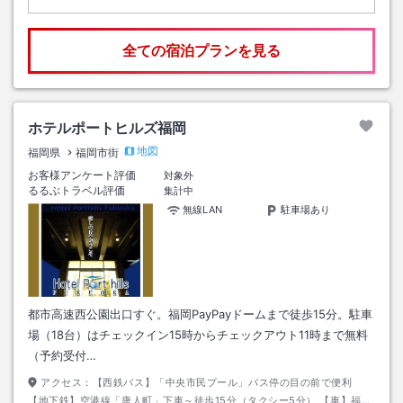
全ての宿泊プランを見る
ホテルポートヒルズ福岡
地図
福岡県
福岡市街
お客様アンケート評価
対象外
るるぶトラベル評価
集計中
無線LAN
駐車場あり
都市高速西公園出口すぐ。福岡PayPayドームまで徒歩15分。駐車
場（18台）はチェックイン15時からチェックアウト11時まで無料
（予約受付…
アクセス：
【西鉄バス】「中央市民プール」バス停の目の前で便利
【地下鉄】空港線「唐人町」下車～徒歩15分（タクシー5分） 【車】福岡