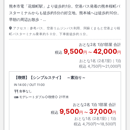
熊本市電「花畑町駅」より徒歩約1分。空港バス発着の熊本桜町バ
スターミナルからも徒歩約5分の好立地。熊本城へは徒歩約10分。
早朝の周辺お散歩・…
アクセス：
参考バス、空港リムジンバス利用、阿蘇くまもと空港より桜
町バスターミナル乗車約５０分、下車後徒歩約１分。
おとな
2
名
1
泊
1
部屋 合計
9,500
42,000
税込
円
〜
円
おとな1名 (
2
名1室)｜
1
泊
税込
4,750円〜21,000円
【喫煙】【シンプルステイ】 ～素泊り～
IN
チェックイン
14:00
/ OUT
チェックアウト
11:00
食事なし
モデレートダブル◇喫煙◇
21平米
おとな
2
名
1
泊
1
部屋 合計
9,500
37,000
税込
円
〜
円
おとな1名 (
2
名1室)｜
1
泊
税込
4,750円〜18,500円