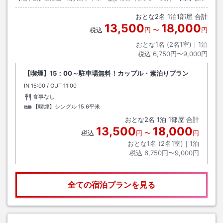
都市高速「西公園」ランプ出口すぐ。左手の中央市民プール横
おとな
2
名
1
泊
1
部屋 合計
13,500
18,000
税込
円
〜
円
おとな1名 (
2
名1室)｜
1
泊
税込
6,750円〜9,000円
【喫煙】15：00～駐車場無料！カップル・素泊りプラン
IN
チェックイン
15:00
/ OUT
チェックアウト
11:00
食事なし
【喫煙】シングル
15.6平米
おとな
2
名
1
泊
1
部屋 合計
13,500
18,000
税込
円
〜
円
おとな1名 (
2
名1室)｜
1
泊
税込
6,750円〜9,000円
全ての宿泊プランを見る