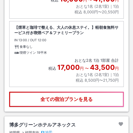
おとな1名 (
2
名1室)｜
1
泊
税込
8,000円〜20,550円
【煙草と珈琲で整える、大人の休息ステイ。】軽朝食無料サ
ービス付き喫煙ペア＆ファミリープラン
IN
チェックイン
13:00
/ OUT
チェックアウト
12:00
食事なし
喫煙ツイン
19平米
おとな
2
名
1
泊
1
部屋 合計
17,000
43,500
税込
円
〜
円
おとな1名 (
2
名1室)｜
1
泊
税込
8,500円〜21,750円
全ての宿泊プランを見る
博多グリーンホテルアネックス
地図
福岡県
福岡市街