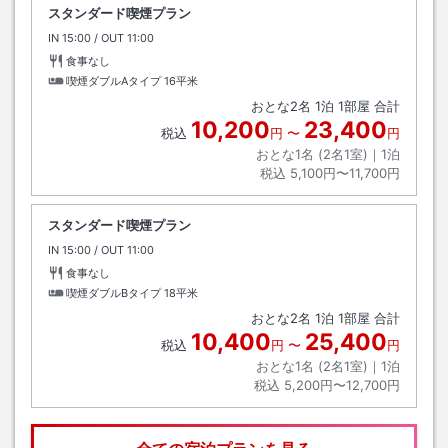
スタンダード喫煙プラン
IN
チェックイン
15:00
/ OUT
チェックアウト
11:00
食事なし
喫煙ダブルAタイプ
16平米
おとな
2
名
1
泊
1
部屋 合計
10,200
23,400
税込
円
〜
円
おとな1名 (
2
名1室)｜
1
泊
税込
5,100円〜11,700円
スタンダード喫煙プラン
IN
チェックイン
15:00
/ OUT
チェックアウト
11:00
食事なし
喫煙ダブルBタイプ
18平米
おとな
2
名
1
泊
1
部屋 合計
10,400
25,400
税込
円
〜
円
おとな1名 (
2
名1室)｜
1
泊
税込
5,200円〜12,700円