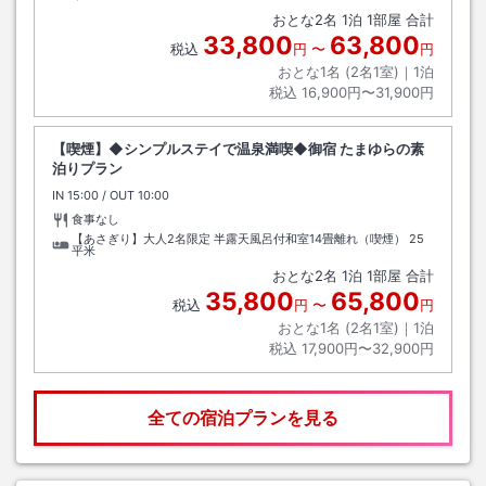
おとな
2
名
1
泊
1
部屋 合計
33,800
63,800
税込
円
〜
円
おとな1名 (
2
名1室)｜
1
泊
税込
16,900円〜31,900円
【喫煙】◆シンプルステイで温泉満喫◆御宿 たまゆらの素
泊りプラン
IN
チェックイン
15:00
/ OUT
チェックアウト
10:00
食事なし
【あさぎり】大人2名限定 半露天風呂付和室14畳離れ（喫煙）
25
平米
おとな
2
名
1
泊
1
部屋 合計
35,800
65,800
税込
円
〜
円
おとな1名 (
2
名1室)｜
1
泊
税込
17,900円〜32,900円
全ての宿泊プランを見る