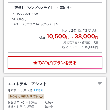
【喫煙】【シンプルステイ】 ～素泊り～
IN
チェックイン
14:00
/ OUT
チェックアウト
11:00
食事なし
スーペリアダブル◇喫煙◇
23平米
おとな
2
名
1
泊
1
部屋 合計
10,500
38,000
税込
円
〜
円
おとな1名 (
2
名1室)｜
1
泊
税込
5,250円〜19,000円
全ての宿泊プランを見る
エコホテル アシスト
地図
熊本県
天草下島
ふるさと納税対象施設
お客様アンケート評価
対象外
るるぶトラベル評価
集計中