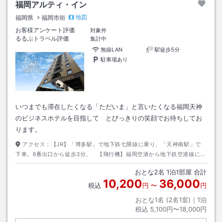
福岡アルティ・イン
地図
福岡県
福岡市街
お客様アンケート評価
対象外
るるぶトラベル評価
集計中
無線LAN
駅徒歩5分
駐車場あり
いつまでも滞在したくなる「ただいま」と言いたくなる福岡天神
のビジネスホテルを目指して とびっきりの笑顔でお待ちしてお
ります。
アクセス：
【JR】「博多駅」で地下鉄七隈線に乗り、「天神南駅」で
下車。6番出口から徒歩3分。 【飛行機】福岡空港から地下鉄空港線に乗
り、「博多駅」で地下鉄七隈線に乗換換え。
おとな
2
名
1
泊
1
部屋 合計
10,200
36,000
税込
円
〜
円
おとな1名 (
2
名1室)｜
1
泊
税込
5,100円〜18,000円