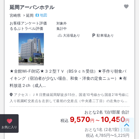
延岡アーバンホテル
地図
宮崎県
延岡
お客様アンケート評価
対象外
るるぶトラベル評価
集計中
大浴場あり
駐車場あり
★全館Wi-Fi対応★３２型ＴＶ（BS９ｃｈ受信）★手作り朝食バ
イキング（宿泊者が少ない場合、和食・洋食の定食ニュー）★有
料放送２ch（成人…
アクセス：
ＪＲ日豊線延岡駅徒歩15分。国道10号線から国道218号線に
入り祇園町交差点を左折して最初の交差点（中央通二丁目）の左角から当
ホテルです。
おとな
2
名
1
泊
1
部屋 合計
9,570
10,450
税込
円
〜
円
ペー
お気に入り
おとな1名 (
2
名1室)｜
1
泊
税込
4,785円〜5,225円