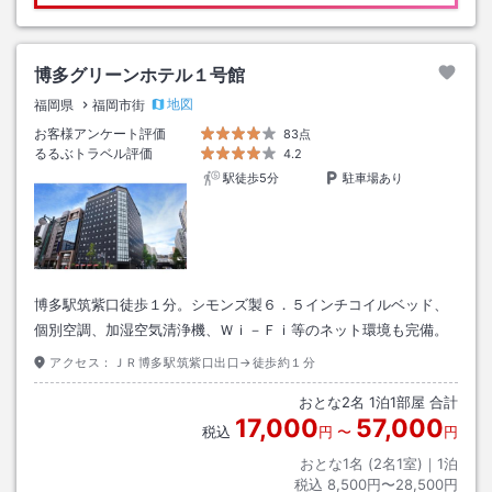
博多グリーンホテル１号館
地図
福岡県
福岡市街
お客様アンケート評価
83点
るるぶトラベル評価
4.2
駅徒歩5分
駐車場あり
博多駅筑紫口徒歩１分。シモンズ製６．５インチコイルベッド、
個別空調、加湿空気清浄機、Ｗｉ－Ｆｉ等のネット環境も完備。
アクセス：
ＪＲ博多駅筑紫口出口→徒歩約１分
おとな
2
名
1
泊
1
部屋 合計
17,000
57,000
税込
円
〜
円
おとな1名 (
2
名1室)｜
1
泊
税込
8,500円〜28,500円