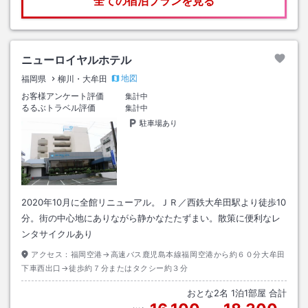
全ての宿泊プランを見る
ニューロイヤルホテル
地図
福岡県
柳川・大牟田
お客様アンケート評価
集計中
るるぶトラベル評価
集計中
駐車場あり
2020年10月に全館リニューアル。ＪＲ／西鉄大牟田駅より徒歩10
分。街の中心地にありながら静かなたたずまい。散策に便利なレ
ンタサイクルあり
アクセス：
福岡空港→高速バス鹿児島本線福岡空港から約６０分大牟田
下車西出口→徒歩約７分またはタクシー約３分
おとな
2
名
1
泊
1
部屋 合計