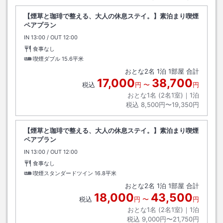
【煙草と珈琲で整える、大人の休息ステイ。】素泊まり喫煙
ペアプラン
IN
チェックイン
13:00
/ OUT
チェックアウト
12:00
食事なし
喫煙ダブル
15.6平米
おとな
2
名
1
泊
1
部屋 合計
17,000
38,700
税込
円
〜
円
おとな1名 (
2
名1室)｜
1
泊
税込
8,500円〜19,350円
【煙草と珈琲で整える、大人の休息ステイ。】素泊まり喫煙
ペアプラン
IN
チェックイン
13:00
/ OUT
チェックアウト
12:00
食事なし
喫煙スタンダードツイン
16.8平米
おとな
2
名
1
泊
1
部屋 合計
18,000
43,500
税込
円
〜
円
おとな1名 (
2
名1室)｜
1
泊
税込
9,000円〜21,750円