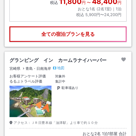
11,800
48,400
税込
円
〜
円
おとな1名 (
2
名1室)｜
1
泊
税込
5,900円〜24,200円
全ての宿泊プランを見る
グランピング イン カームラナイハーバー
地図
宮崎県
青島・日南海岸
お客様アンケート評価
対象外
るるぶトラベル評価
集計中
駐車場あり
アクセス：
ＪＲ日豊本線「油津駅」より車で約１０分
おとな
2
名
1
泊
1
部屋 合計