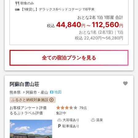
朝食のみ
【1棟貸し】デラックス6ベッドコテージ
116平米
おとな
2
名
1
泊
1
部屋 合計
44,840
112,560
税込
円
〜
円
おとな1名 (
2
名1室)｜
1
泊
税込
22,420円〜56,280円
全ての宿泊プランを見る
阿蘇白雲山荘
地図
熊本県
阿蘇市・産山
ふるさと納税対象施設
お客様アンケート評価
79点
るるぶトラベル評価
集計中
大浴場あり
温泉
駐車場あり