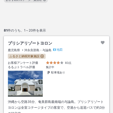
この絞り込み条件を解除
81
件のうち、
1～20
件を表示
プリシアリゾートヨロン
地図
鹿児島県
沖永良部島・与論島
ふるさと納税対象施設
お客様アンケート評価
83点
るるぶトラベル評価
集計中
駐車場あり
沖縄から空路35分、奄美群島最南端の与論島。プリシアリゾート
ヨロンは全室コテージタイプの客室で、空港から送迎バスで約3分