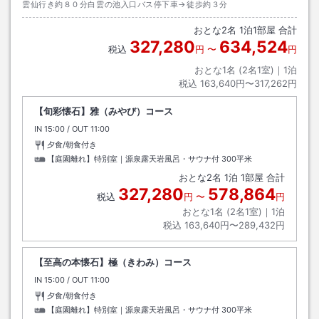
雲仙行き約８０分白雲の池入口バス停下車→徒歩約３分
おとな
2
名
1
泊
1
部屋 合計
327,280
634,524
税込
円
〜
円
おとな1名 (
2
名1室)｜
1
泊
税込
163,640円〜317,262円
【旬彩懐石】雅（みやび）コース
IN
チェックイン
15:00
/ OUT
チェックアウト
11:00
夕食/朝食付き
【庭園離れ】特別室｜源泉露天岩風呂・サウナ付
300平米
おとな
2
名
1
泊
1
部屋 合計
327,280
578,864
税込
円
〜
円
おとな1名 (
2
名1室)｜
1
泊
税込
163,640円〜289,432円
【至高の本懐石】極（きわみ）コース
IN
チェックイン
15:00
/ OUT
チェックアウト
11:00
夕食/朝食付き
【庭園離れ】特別室｜源泉露天岩風呂・サウナ付
300平米