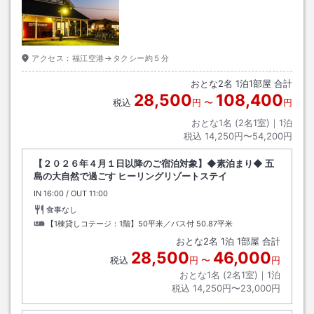
アクセス：
福江空港→タクシー約５分
おとな
2
名
1
泊
1
部屋 合計
28,500
108,400
税込
円
〜
円
おとな1名 (
2
名1室)｜
1
泊
税込
14,250円〜54,200円
【２０２６年４月１日以降のご宿泊対象】◆素泊まり◆ 五
島の大自然で過ごす ヒーリングリゾートステイ
IN
チェックイン
16:00
/ OUT
チェックアウト
11:00
食事なし
【1棟貸しコテージ：1階】50平米／バス付
50.87平米
おとな
2
名
1
泊
1
部屋 合計
28,500
46,000
税込
円
〜
円
おとな1名 (
2
名1室)｜
1
泊
税込
14,250円〜23,000円