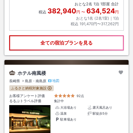
おとな
2
名
1
泊
1
部屋 合計
382,940
634,524
税込
円
〜
円
おとな1名 (
2
名1室)｜
1
泊
税込
191,470円〜317,262円
全ての宿泊プランを見る
ホテル南風楼
地図
長崎県
島原・南島原
ふるさと納税対象施設
お客様アンケート評価
92点
るるぶトラベル評価
集計中
大浴場あり
露天風呂あり
温泉
駅徒歩5分
駐車場あり