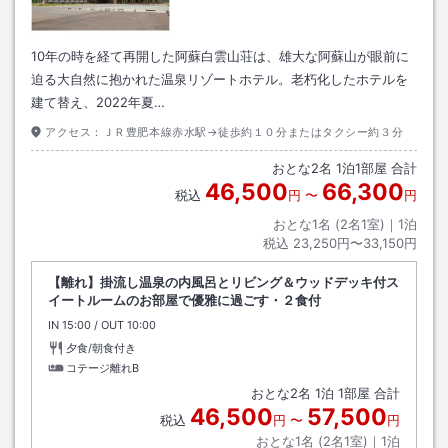
10年の時を経て再開した阿蘇白雲山荘は、雄大な阿蘇山が眼前に
迫る大自然に抱かれた温泉リゾートホテル。老朽化したホテルを
建て替え、2022年夏…
アクセス：
ＪＲ豊肥本線赤水駅→徒歩約１０分またはタクシー約３分
おとな
2
名
1
泊
1
部屋 合計
46,500
66,300
税込
円
〜
円
おとな1名 (
2
名1室)｜
1
泊
税込
23,250円〜33,150円
【離れ】掛流し温泉の内風呂とリビング＆ウッドデッキ付ス
イートルームのお部屋で優雅に過ごす・２食付
IN
チェックイン
15:00
/ OUT
チェックアウト
10:00
夕食/朝食付き
コテージ離れB
おとな
2
名
1
泊
1
部屋 合計
46,500
57,500
税込
円
〜
円
おとな1名 (
2
名1室)｜
1
泊