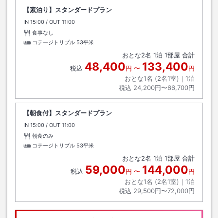
【素泊り】スタンダードプラン
IN
チェックイン
15:00
/ OUT
チェックアウト
11:00
食事なし
コテージトリプル
53平米
おとな
2
名
1
泊
1
部屋 合計
48,400
133,400
税込
円
〜
円
おとな1名 (
2
名1室)｜
1
泊
税込
24,200円〜66,700円
【朝食付】スタンダードプラン
IN
チェックイン
15:00
/ OUT
チェックアウト
11:00
朝食のみ
コテージトリプル
53平米
おとな
2
名
1
泊
1
部屋 合計
59,000
144,000
税込
円
〜
円
おとな1名 (
2
名1室)｜
1
泊
税込
29,500円〜72,000円