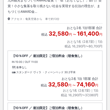
九州観光まちづくりAWARD金賞（「宿（おもてなし）」部門）受
賞！小さな集落を取り残さない社会を実現する伝泊の理念が、ま
ちづくりAWARD金…
アクセス：
奄美空港から 車で約13分
おとな
2
名
1
泊
1
部屋 合計
32,580
161,400
税込
円
〜
円
おとな1名 (
2
名1室)｜
1
泊
税込
16,290円〜80,700円
【10％OFF ／ 連泊限定】ご宿泊料金（朝食無し）
IN
チェックイン
15:00
/ OUT
チェックアウト
11:00
食事なし
スタンダード ヴィラ ・クィーンベッド
30.2平米
おとな
2
名
1
泊
1
部屋 合計
32,580
74,160
税込
円
〜
円
おとな1名 (
2
名1室)｜
1
泊
税込
16,290円〜37,080円
【10％OFF ／ 連泊限定】ご宿泊料金（朝食無し）