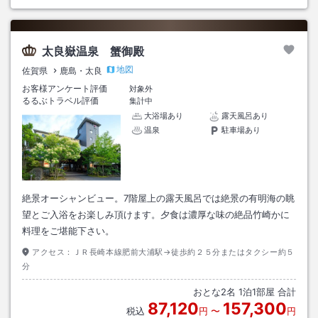
太良嶽温泉 蟹御殿
地図
佐賀県
鹿島・太良
お客様アンケート評価
対象外
るるぶトラベル評価
集計中
大浴場あり
露天風呂あり
温泉
駐車場あり
絶景オーシャンビュー。7階屋上の露天風呂では絶景の有明海の眺
望とご入浴をお楽しみ頂けます。夕食は濃厚な味の絶品竹崎かに
料理をご堪能下さい。
アクセス：
ＪＲ長崎本線肥前大浦駅→徒歩約２５分またはタクシー約５
分
おとな
2
名
1
泊
1
部屋 合計
87,120
157,300
税込
円
〜
円