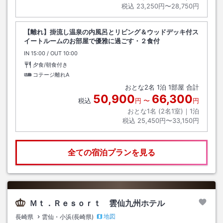
税込
23,250円〜28,750円
【離れ】掛流し温泉の内風呂とリビング＆ウッドデッキ付ス
イートルームのお部屋で優雅に過ごす・２食付
IN
チェックイン
15:00
/ OUT
チェックアウト
10:00
夕食/朝食付き
コテージ離れA
おとな
2
名
1
泊
1
部屋 合計
50,900
66,300
税込
円
〜
円
おとな1名 (
2
名1室)｜
1
泊
税込
25,450円〜33,150円
全ての宿泊プランを見る
Ｍｔ．Ｒｅｓｏｒｔ 雲仙九州ホテル
地図
長崎県
雲仙・小浜(長崎県)