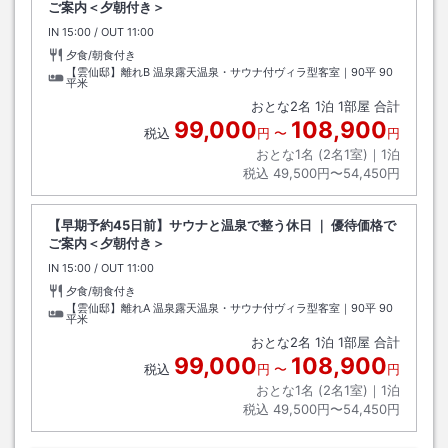
ご案内＜夕朝付き＞
IN
チェックイン
15:00
/ OUT
チェックアウト
11:00
夕食/朝食付き
【雲仙邸】離れB 温泉露天温泉・サウナ付ヴィラ型客室｜90平
90
平米
おとな
2
名
1
泊
1
部屋 合計
99,000
108,900
税込
円
〜
円
おとな1名 (
2
名1室)｜
1
泊
税込
49,500円〜54,450円
【早期予約45日前】サウナと温泉で整う休日 ｜ 優待価格で
ご案内＜夕朝付き＞
IN
チェックイン
15:00
/ OUT
チェックアウト
11:00
夕食/朝食付き
【雲仙邸】離れA 温泉露天温泉・サウナ付ヴィラ型客室｜90平
90
平米
おとな
2
名
1
泊
1
部屋 合計
99,000
108,900
税込
円
〜
円
おとな1名 (
2
名1室)｜
1
泊
税込
49,500円〜54,450円