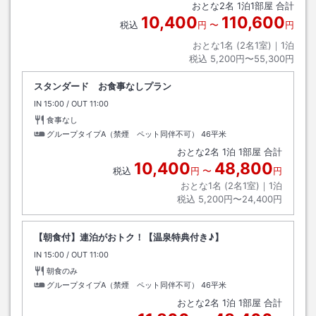
おとな
2
名
1
泊
1
部屋 合計
ム／コテージ前下車→徒歩約０分
10,400
110,600
税込
円
〜
円
おとな1名 (
2
名1室)｜
1
泊
税込
5,200円〜55,300円
スタンダード お食事なしプラン
IN
チェックイン
15:00
/ OUT
チェックアウト
11:00
食事なし
グループタイプA（禁煙 ペット同伴不可）
46平米
おとな
2
名
1
泊
1
部屋 合計
10,400
48,800
税込
円
〜
円
おとな1名 (
2
名1室)｜
1
泊
税込
5,200円〜24,400円
【朝食付】連泊がおトク！【温泉特典付き♪】
IN
チェックイン
15:00
/ OUT
チェックアウト
11:00
朝食のみ
グループタイプA（禁煙 ペット同伴不可）
46平米
おとな
2
名
1
泊
1
部屋 合計