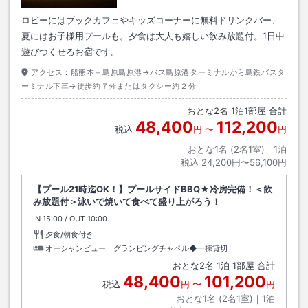
ロビーにはブックカフェやキッズコーナーに無料ドリンクバー、
夏にはお子様用プールも。夕食は大人も嬉しい飲み放題付。1日中
遊びつくせるお宿です。
アクセス：
船熊本－島原島原港→バス島原港ターミナルから島鉄バスタ
ーミナル下車→徒歩約７分またはタクシー約２分
おとな
2
名
1
泊
1
部屋 合計
48,400
112,200
税込
円
〜
円
おとな1名 (
2
名1室)｜
1
泊
税込
24,200円〜56,100円
【プール21時迄OK！】プールサイドBBQ★冷房完備！＜飲
み放題付＞泳いで焼いて食べて盛り上がろう！
IN
チェックイン
15:00
/ OUT
チェックアウト
10:00
夕食/朝食付き
オーシャンビュー グランピングチャペル◆一棟貸切
おとな
2
名
1
泊
1
部屋 合計
48,400
101,200
税込
円
〜
円
おとな1名 (
2
名1室)｜
1
泊