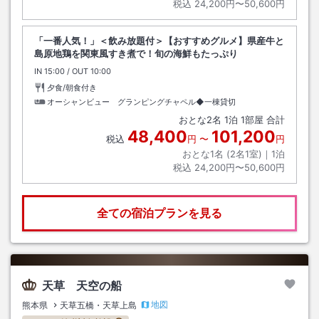
税込
24,200円〜50,600円
「一番人気！」＜飲み放題付＞【おすすめグルメ】県産牛と
島原地鶏を関東風すき煮で！旬の海鮮もたっぷり
IN
チェックイン
15:00
/ OUT
チェックアウト
10:00
夕食/朝食付き
オーシャンビュー グランピングチャペル◆一棟貸切
おとな
2
名
1
泊
1
部屋 合計
48,400
101,200
税込
円
〜
円
おとな1名 (
2
名1室)｜
1
泊
税込
24,200円〜50,600円
全ての宿泊プランを見る
天草 天空の船
地図
熊本県
天草五橋・天草上島