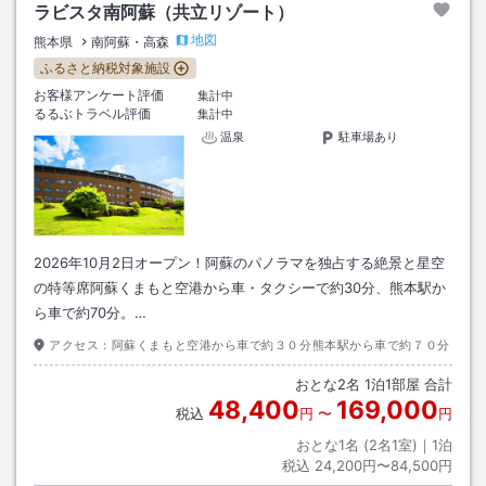
ラビスタ南阿蘇（共立リゾート）
地図
熊本県
南阿蘇・高森
ふるさと納税対象施設
お客様アンケート評価
集計中
るるぶトラベル評価
集計中
温泉
駐車場あり
2026年10月2日オープン！阿蘇のパノラマを独占する絶景と星空
の特等席阿蘇くまもと空港から車・タクシーで約30分、熊本駅か
ら車で約70分。…
アクセス：
阿蘇くまもと空港から車で約３０分熊本駅から車で約７０分
おとな
2
名
1
泊
1
部屋 合計
48,400
169,000
税込
円
〜
円
おとな1名 (
2
名1室)｜
1
泊
税込
24,200円〜84,500円