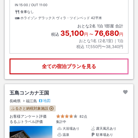
IN
チェックイン
15:00
/ OUT
チェックアウト
11:00
食事なし
ホライゾン デラックス ヴィラ・ツインベッド
42平米
おとな
2
名
1
泊
1
部屋 合計
35,100
76,680
税込
円
〜
円
おとな1名 (
2
名1室)｜
1
泊
税込
17,550円〜38,340円
全ての宿泊プランを見る
五島コンカナ王国
地図
長崎県
福江島
ふるさと納税対象施設
お客様アンケート評価
82点
るるぶトラベル評価
集計中
大浴場あり
露天風呂あり
温泉
駐車場あり