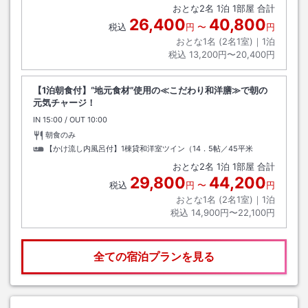
おとな
2
名
1
泊
1
部屋 合計
26,400
40,800
税込
円
〜
円
おとな1名 (
2
名1室)｜
1
泊
税込
13,200円〜20,400円
【1泊朝食付】“地元食材”使用の≪こだわり和洋膳≫で朝の
元気チャージ！
IN
チェックイン
15:00
/ OUT
チェックアウト
10:00
朝食のみ
【かけ流し内風呂付】1棟貸和洋室ツイン（14．5帖／45平米
おとな
2
名
1
泊
1
部屋 合計
29,800
44,200
税込
円
〜
円
おとな1名 (
2
名1室)｜
1
泊
税込
14,900円〜22,100円
全ての宿泊プランを見る