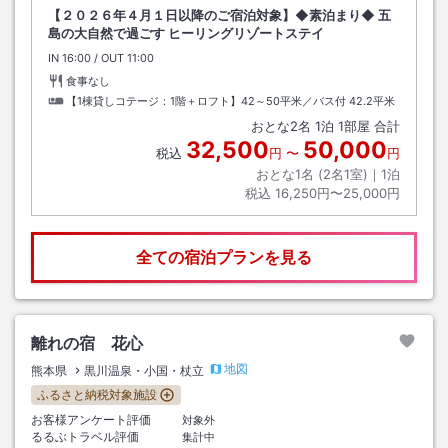
【２０２６年４月１日以降のご宿泊対象】◆素泊まり◆ 五
島の大自然で過ごす ヒーリングリゾートステイ
IN
チェックイン
16:00
/ OUT
チェックアウト
11:00
食事なし
【1棟貸しコテージ：1階＋ロフト】42～50平米／バス付
42.2平米
おとな
2
名
1
泊
1
部屋 合計
32,500
50,000
税込
円
〜
円
おとな1名 (
2
名1室)｜
1
泊
税込
16,250円〜25,000円
全ての宿泊プランを見る
離れの宿 花心
地図
熊本県
黒川温泉・小国・杖立
ふるさと納税対象施設
お客様アンケート評価
対象外
るるぶトラベル評価
集計中