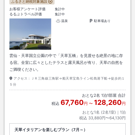
ふるさと納税対象施設
お客様アンケート評価
集計中
るるぶトラベル評価
集計中
温泉
駐車場あり
雲仙・天草国立公園の中で「天草五橋」を見渡せる絶景の地に存
る宿。全室に広々としたテラスと露天風呂が有り、天草の自然を
ご満喫ください。
アクセス：
ＪＲ三角線三角駅→船天草宝島ライン松島港下船→徒歩約１
５分
おとな
2
名
1
泊
1
部屋 合計
67,760
128,260
税込
円
〜
円
おとな1名 (
2
名1室)｜
1
泊
税込
33,880円〜64,130円
天草イタリアンを楽しむプラン（7月～）