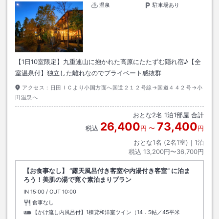
温泉
駐車場あり
【1日10室限定】九重連山に抱かれた高原にたたずむ隠れ宿♪【全
室温泉付】独立した離れなのでプライベート感抜群
アクセス：
日田ＩＣより小国方面へ国道２１２号線→国道４４２号→小
田温泉へ
おとな
2
名
1
泊
1
部屋 合計
26,400
73,400
税込
円
〜
円
おとな1名 (
2
名1室)｜
1
泊
税込
13,200円〜36,700円
【お食事なし】 “露天風呂付き客室や内湯付き客室” に泊ま
ろう！美肌の湯で寛ぐ素泊まりプラン
IN
チェックイン
15:00
/ OUT
チェックアウト
10:00
食事なし
【かけ流し内風呂付】1棟貸和洋室ツイン（14．5帖／45平米