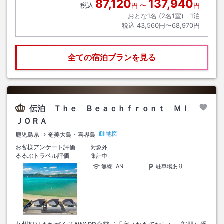
87,120
137,940
税込
円
〜
円
おとな1名 (
2
名1室)｜
1
泊
税込
43,560円〜68,970円
全ての宿泊プランを見る
伝泊 Ｔｈｅ Ｂｅａｃｈｆｒｏｎｔ ＭＩ
ＪＯＲＡ
地図
鹿児島県
奄美大島・喜界島
お客様アンケート評価
対象外
るるぶトラベル評価
集計中
無線LAN
駐車場あり