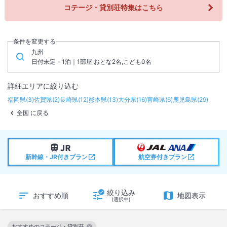
コテージ・貸別荘特集はこちら
条件を変更する
九州
日付未定 - 1泊｜1部屋 おとな2名,こども0名
詳細エリアに絞り込む
福岡県
(
3
)
佐賀県
(
2
)
長崎県
(
12
)
熊本県
(
13
)
大分県
(
16
)
宮崎県
(
6
)
鹿児島県
(
29
)
全国 に戻る
新幹線・JR付きプラン
航空券付きプラン
絞り込み
おすすめ順
地図表示
(選択中)
おすすめのコテージ・貸別荘