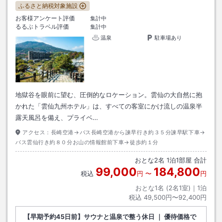
ふるさと納税対象施設
お客様アンケート評価
集計中
るるぶトラベル評価
集計中
温泉
駐車場あり
地獄谷を眼前に望む、圧倒的なロケーション。雲仙の大自然に抱
かれた「雲仙九州ホテル」は、すべての客室にかけ流しの温泉半
露天風呂を備え、プライベ…
アクセス：
長崎空港→バス長崎空港から諫早行き約３５分諫早駅下車→
バス雲仙行き約８０分お山の情報館前下車→徒歩約１分
おとな
2
名
1
泊
1
部屋 合計
99,000
184,800
税込
円
〜
円
おとな1名 (
2
名1室)｜
1
泊
税込
49,500円〜92,400円
【早期予約45日前】サウナと温泉で整う休日 ｜ 優待価格で