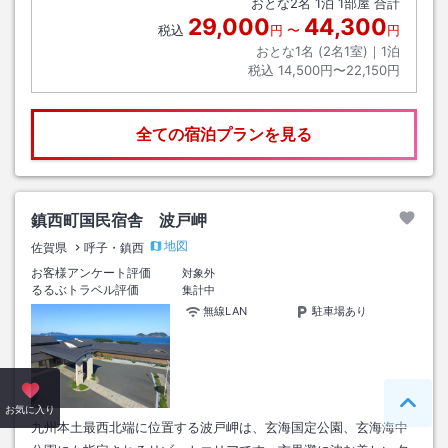
おとな
2
名
1
泊
1
部屋 合計
29,000
44,300
税込
円
〜
円
おとな1名 (
2
名1室)｜
1
泊
税込
14,500円〜22,150円
全ての宿泊プランを見る
鎮西町国民宿舎 波戸岬
地図
佐賀県
呼子・鎮西
お客様アンケート評価
対象外
るるぶトラベル評価
集計中
無線LAN
駐車場あり
ペー
お気に入り
九州本土最西北端に位置する波戸岬は、玄海国定公園、玄海海中