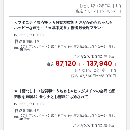
おとな1名 (
2
名1室)｜
1
泊
税込
43,560円〜78,650円
＜マタニティ旅応援＞★妊婦様歓迎★おなかの赤ちゃんも
ハッピーな旅を～「★基本定番」蟹御殿会席プラン～
IN
チェックイン
15:00
/ OUT
チェックアウト
11:00
夕食/朝食付き
【アジアンスイート】広がるデッキの露天風呂にガゼボ屋根／離れ
45平米
おとな
2
名
1
泊
1
部屋 合計
87,120
137,940
税込
円
〜
円
おとな1名 (
2
名1室)｜
1
泊
税込
43,560円〜68,970円
★【蟹なし】〈佐賀和牛うちもも×ヒレがメインの会席で蟹
御殿を満喫♪〉サウナとお部屋にも癒されて．．
IN
チェックイン
15:00
/ OUT
チェックアウト
11:00
夕食/朝食付き
【アジアンスイート】広がるデッキの露天風呂にガゼボ屋根／離れ
45平米
おとな
2
名
1
泊
1
部屋 合計