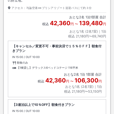
の好立地。
アクセス：
与論空港⇔プリシアリゾート送迎バスにて約３分
おとな
2
名
1
泊
1
部屋 合計
42,360
139,480
税込
円
〜
円
おとな1名 (
2
名1室)｜
1
泊
税込
21,180円〜69,740円
【キャンセル／変更不可・事前決済で１５％ＯＦＦ】朝食付
きプラン
IN
チェックイン
15:00
/ OUT
チェックアウト
10:00
朝食のみ
【1棟貸し】デラックス6ベッドコテージ
116平米
おとな
2
名
1
泊
1
部屋 合計
42,360
106,300
税込
円
〜
円
おとな1名 (
2
名1室)｜
1
泊
税込
21,180円〜53,150円
【3連泊以上で10％OFF】朝食付きプラン
IN
チェックイン
15:00
/ OUT
チェックアウト
10:00