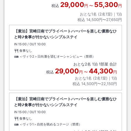
29,000
55,300
税込
円
〜
円
おとな1名 (
2
名1室)｜
1
泊
税込
14,500円〜27,650円
【素泊】宮崎日南でプライベートハーバーを楽しむ優雅なひ
と時♪食事が付かないシンプルステイ
IN
チェックイン
15:00
/ OUT
チェックアウト
10:00
食事なし
＜ヴィラ2＞日向灘を望むオーシャンビュー（禁煙）
おとな
2
名
1
泊
1
部屋 合計
29,000
44,300
税込
円
〜
円
おとな1名 (
2
名1室)｜
1
泊
税込
14,500円〜22,150円
【素泊】宮崎日南でプライベートハーバーを楽しむ優雅なひ
と時♪食事が付かないシンプルステイ
IN
チェックイン
15:00
/ OUT
チェックアウト
10:00
食事なし
＜ヴィラ1＞自然を眺めるコテージ（禁煙）