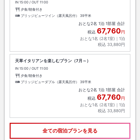
IN
チェックイン
15:00
/ OUT
チェックアウト
11:00
夕食/朝食付き
ブリッジビューツイン（露天風呂付）
39平米
おとな
2
名
1
泊
1
部屋 合計
67,760
税込
円
おとな1名 (
2
名1室)｜
1
泊
税込
33,880円
天草イタリアンを楽しむプラン（7月～）
IN
チェックイン
15:00
/ OUT
チェックアウト
11:00
夕食/朝食付き
ブリッジビューダブル（露天風呂付）
39平米
おとな
2
名
1
泊
1
部屋 合計
67,760
税込
円
おとな1名 (
2
名1室)｜
1
泊
税込
33,880円
全ての宿泊プランを見る