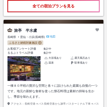
全ての宿泊プランを見る
旅亭 半水盧
地図
長崎県
雲仙・小浜(長崎県)
ふるさと納税対象施設
お客様アンケート評価
集計中
るるぶトラベル評価
集計中
大浴場あり
露天風呂あり
温泉
駐車場あり
一棟８０坪程の贅沢な空間と各々に設けられた庭園も自慢の一つ
です。地元の新鮮な食材を使った懐石料理は素材の持味を生か
し、季節を味わえます。
アクセス：
長崎空港→バス長崎空港から諫早バスターミナル下車→バス