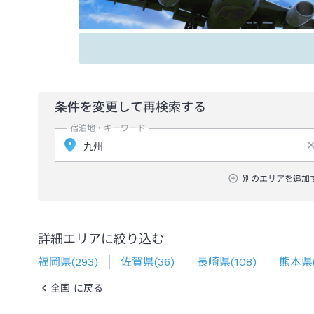
条件を変更して再検索する
宿泊地・キーワード
別のエリアを追加
詳細エリアに絞り込む
福岡県
(
293
)
佐賀県
(
36
)
長崎県
(
108
)
熊本県
全国 に戻る