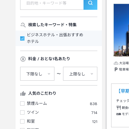
検索したキーワード・特集
ビジネスホテル・出張おすすめ
ホテル
料金 / おとな1名あたり
大浴場
駐車場
〜
下限なし
上限なし
【早期
人気のこだわり
チェッ
禁煙ルーム
838
朝食
ツイン
714
モデ
和室
121