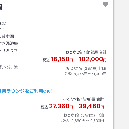
岡
83点
4.4
も徒歩圏
付き温浴施
ト「ミラブ
おとな
2
名
1
泊
1
部屋 合計
16,150
102,000
税込
円
〜
円
約５分、渡
おとな1名 (
2
名1室)｜
1
泊
税込
8,075円〜51,000円
専用ラウンジをご利用OK！
おとな
2
名
1
泊
1
部屋 合計
27,360
39,460
税込
円
〜
円
おとな1名 (
2
名1室)｜
1
泊
税込
13,680円〜19,730円