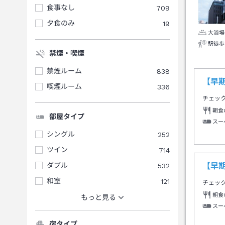
食事なし
709
夕食のみ
19
大浴場
駅徒歩
禁煙・喫煙
禁煙ルーム
838
【早
喫煙ルーム
336
チェッ
朝食
部屋タイプ
スー
シングル
252
ツイン
714
ダブル
532
【早
和室
121
チェッ
朝食
もっと見る
スー
宿タイプ