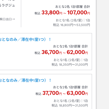
るラグジュ
おとな
2
名
1
泊
1
部屋 合計
33,800
107,000
税込
円
〜
円
紫口出口→
おとな1名 (
2
名1室)｜
1
泊
税込
16,900円〜53,500円
となのみ／滞在中1室1つ）！
おとな
2
名
1
泊
1
部屋 合計
36,700
62,000
税込
円
〜
円
おとな1名 (
2
名1室)｜
1
泊
税込
18,350円〜31,000円
となのみ／滞在中1室1つ）！
おとな
2
名
1
泊
1
部屋 合計
37,700
63,000
税込
円
〜
円
おとな1名 (
2
名1室)｜
1
泊
税込
18,850円〜31,500円