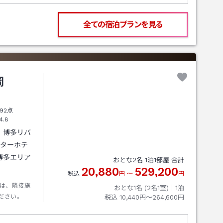
全ての宿泊プランを見る
岡
92点
4.8
、博多リバ
スターホテ
博多エリア
おとな
2
名
1
泊
1
部屋 合計
20,880
529,200
税込
円
〜
円
は、隣接施
おとな1名 (
2
名1室)｜
1
泊
ださい。
税込
10,440円〜264,600円