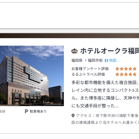
ホテルオークラ福
地図
福岡県
福岡市街
お客様アンケート評価
るるぶトラベル評価
多彩な都市機能を備えた複合施設
レイン内に立地するコンパクト5
ル。また博多座に隣接し、天神や
にも交通手段が整った…
5分
駐車場あり
アクセス：
地下鉄中洲川端駅下車後
設の連絡通路より当ホテルへお進みく