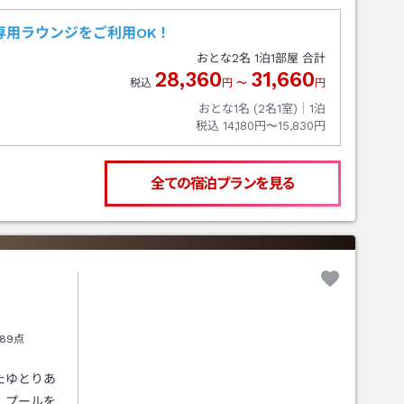
専用ラウンジをご利用OK！
おとな
2
名
1
泊
1
部屋 合計
28,360
31,660
税込
円
〜
円
おとな1名 (
2
名1室)｜
1
泊
税込
14,180円〜15,830円
全ての宿泊プランを見る
89点
たゆとりあ
、プールを