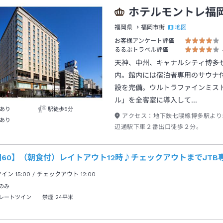
ホテルモントレ福
地図
福岡県
福岡市街
お客様アンケート評価
るるぶトラベル評価
天神、中州、キャナルシティ博多
内。館内には宿泊者専用のサウナ
設を完備。ウルトラファインミス
ル」を全客室に導入して…
あり
駅徒歩5分
アクセス：
地下鉄七隈線博多駅より
あり
辺通駅下車２番出口徒歩２分。
60】（朝食付）レイトアウト12時♪チェックアウトまでJTB
クイン
15:00
/ チェックアウト
12:00
のみ
レートツイン 禁煙
24平米