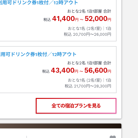
用可ドリンク券1枚付／12時アウト
おとな
2
名
1
泊
1
部屋 合計
41,400
52,000
税込
円
〜
円
おとな1名 (
2
名1室)｜
1
泊
税込
20,700円〜26,000円
用可ドリンク券1枚付／12時アウト
おとな
2
名
1
泊
1
部屋 合計
43,400
56,600
税込
円
〜
円
おとな1名 (
2
名1室)｜
1
泊
税込
21,700円〜28,300円
全ての宿泊プランを見る