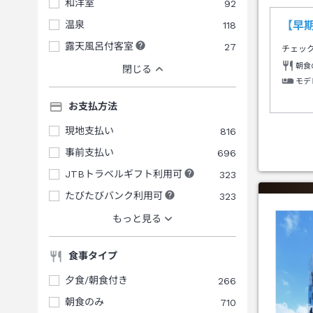
和洋室
92
温泉
118
【早期
露天風呂付客室
27
チェッ
朝食
閉じる
モデ
お支払方法
現地支払い
816
事前支払い
696
JTBトラベルギフト利用可
323
たびたびバンク利用可
323
もっと見る
食事タイプ
夕食/朝食付き
266
朝食のみ
710