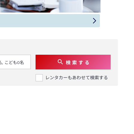
検 索 す る
レンタカーもあわせて検索する