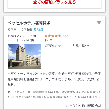
全ての宿泊プランを見る
ベッセルホテル福岡貝塚
地図
福岡県
福岡市街
お客様アンケート評価
83点
るるぶトラベル評価
集計中
駅徒歩5分
駐車場あり
全室クィーンサイズベッドの客室。全館全室Wi-Fi接続無料、平面
駐車場無料と機能的でリーズナブルなホテル。18歳以下の添い寝
無料。
アクセス：
ＪＲ山陽新幹線博多駅→地下鉄空港線姪浜又は筑前前原行き
約３分中州川端駅下車→地下鉄箱崎線貝塚行き約１０分貝塚駅下車→徒歩
約５分
おとな
2
名
1
泊
1
部屋 合計