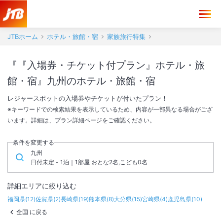
JTBホーム
ホテル・旅館・宿
家族旅行特集
『『入場券・チケット付プラン』ホテル・旅
館・宿』九州のホテル・旅館・宿
レジャースポットの入場券やチケットが付いたプラン！
※キーワードでの検索結果を表示しているため、内容が一部異なる場合がござ
います。詳細は、プラン詳細ページをご確認ください。
条件を変更する
九州
日付未定 - 1泊｜1部屋 おとな2名,こども0名
詳細エリアに絞り込む
福岡県
(
12
)
佐賀県
(
2
)
長崎県
(
19
)
熊本県
(
8
)
大分県
(
15
)
宮崎県
(
4
)
鹿児島県
(
10
)
全国 に戻る