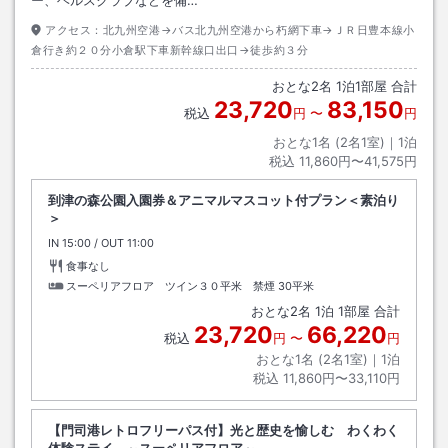
ー、ヘルスクラブなどを備…
アクセス：
北九州空港→バス北九州空港から朽網下車→ＪＲ日豊本線小
倉行き約２０分小倉駅下車新幹線口出口→徒歩約３分
おとな
2
名
1
泊
1
部屋 合計
23,720
83,150
税込
円
〜
円
おとな1名 (
2
名1室)｜
1
泊
税込
11,860円〜41,575円
到津の森公園入園券＆アニマルマスコット付プラン＜素泊り
＞
IN
チェックイン
15:00
/ OUT
チェックアウト
11:00
食事なし
スーペリアフロア ツイン３０平米 禁煙
30平米
おとな
2
名
1
泊
1
部屋 合計
23,720
66,220
税込
円
〜
円
おとな1名 (
2
名1室)｜
1
泊
税込
11,860円〜33,110円
【門司港レトロフリーパス付】光と歴史を愉しむ わくわく