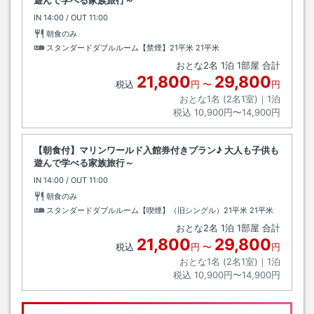
遊んで学べる家族旅行～
IN
チェックイン
14:00
/ OUT
チェックアウト
11:00
朝食のみ
スタンダードダブルルーム【禁煙】21平米
21平米
おとな
2
名
1
泊
1
部屋 合計
21,800
29,800
税込
円
〜
円
おとな1名 (
2
名1室)｜
1
泊
税込
10,900円〜14,900円
【朝食付】マリンワールド入館券付きプラン♪ 大人も子供も
遊んで学べる家族旅行～
IN
チェックイン
14:00
/ OUT
チェックアウト
11:00
朝食のみ
スタンダードダブルルーム【喫煙】（旧シングル）21平米
21平米
おとな
2
名
1
泊
1
部屋 合計
21,800
29,800
税込
円
〜
円
おとな1名 (
2
名1室)｜
1
泊
税込
10,900円〜14,900円