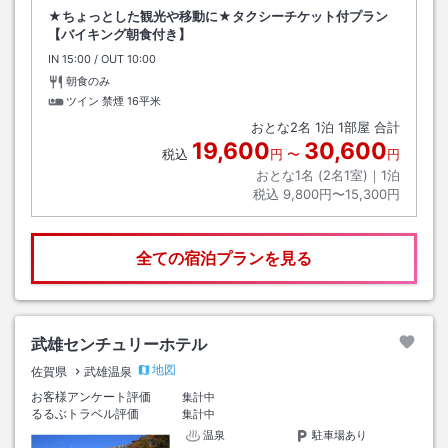
★ちょっとした観光や移動に★タクシーチケット付プラン
【バイキング朝食付き】
IN
チェックイン
15:00
/ OUT
チェックアウト
10:00
朝食のみ
ツイン 禁煙
16平米
おとな
2
名
1
泊
1
部屋 合計
19,600
30,600
税込
円
〜
円
おとな1名 (
2
名1室)｜
1
泊
税込
9,800円〜15,300円
全ての宿泊プランを見る
武雄センチュリーホテル
地図
佐賀県
武雄温泉
お客様アンケート評価
集計中
るるぶトラベル評価
集計中
温泉
駐車場あり