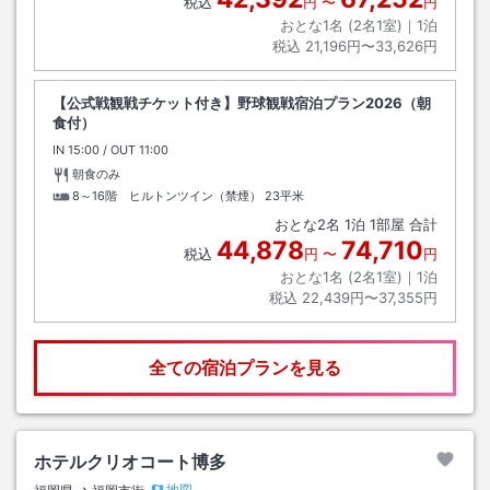
税込
円
〜
円
おとな1名 (
2
名1室)｜
1
泊
税込
21,196円〜33,626円
【公式戦観戦チケット付き】野球観戦宿泊プラン2026（朝
食付）
IN
チェックイン
15:00
/ OUT
チェックアウト
11:00
朝食のみ
8～16階 ヒルトンツイン（禁煙）
23平米
おとな
2
名
1
泊
1
部屋 合計
44,878
74,710
税込
円
〜
円
おとな1名 (
2
名1室)｜
1
泊
税込
22,439円〜37,355円
全ての宿泊プランを見る
ホテルクリオコート博多
地図