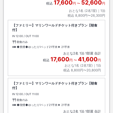
17,600
52,600
税込
円
〜
円
おとな1名 (
2
名1室)｜
1
泊
税込
8,800円〜26,300円
【ファミリー】マリンワールドチケット付きプラン【朝食
付】
IN
チェックイン
12:00
/ OUT
チェックアウト
11:00
朝食のみ
◆禁煙◆ゆったり1ベッド21平米★
21平米
おとな
2
名
1
泊
1
部屋 合計
17,600
41,600
税込
円
〜
円
おとな1名 (
2
名1室)｜
1
泊
税込
8,800円〜20,800円
【ファミリー】マリンワールドチケット付きプラン【朝食
付】
IN
チェックイン
12:00
/ OUT
チェックアウト
11:00
朝食のみ
◆喫煙◆ゆったり1ベッド21平米★
21平米
おとな
2
名
1
泊
1
部屋 合計