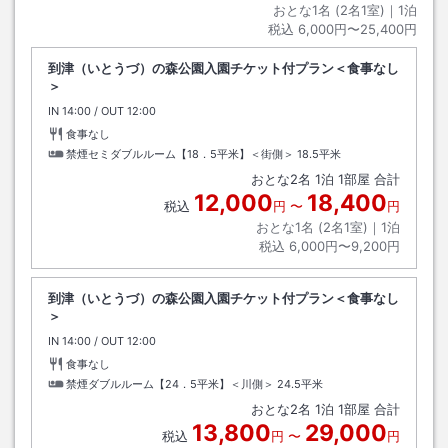
おとな1名 (
2
名1室)｜
1
泊
税込
6,000円〜25,400円
到津（いとうづ）の森公園入園チケット付プラン＜食事なし
＞
IN
チェックイン
14:00
/ OUT
チェックアウト
12:00
食事なし
禁煙セミダブルルーム【18．5平米】＜街側＞
18.5平米
おとな
2
名
1
泊
1
部屋 合計
12,000
18,400
税込
円
〜
円
おとな1名 (
2
名1室)｜
1
泊
税込
6,000円〜9,200円
到津（いとうづ）の森公園入園チケット付プラン＜食事なし
＞
IN
チェックイン
14:00
/ OUT
チェックアウト
12:00
食事なし
禁煙ダブルルーム【24．5平米】＜川側＞
24.5平米
おとな
2
名
1
泊
1
部屋 合計
13,800
29,000
税込
円
〜
円