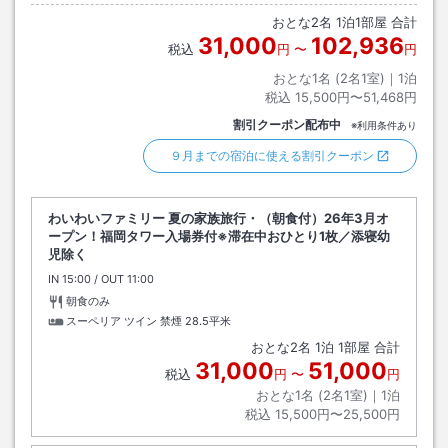
おとな
2
名
1
泊
1
部屋 合計
31,000
102,936
税込
円
〜
円
おとな1名 (
2
名1室)｜
1
泊
税込
15,500円〜51,468円
割引クーポン配布中
※利用条件あり
９月までの宿泊に使える割引クーポン
わいわいファミリー 夏の家族旅行・（朝食付）26年3月オ
ープン！福岡タワー入場券付※滞在中おひとり1枚／添寝幼
児除く
IN
チェックイン
15:00
/ OUT
チェックアウト
11:00
朝食のみ
スーペリア ツイン 禁煙
28.5平米
おとな
2
名
1
泊
1
部屋 合計
31,000
51,000
税込
円
〜
円
おとな1名 (
2
名1室)｜
1
泊
税込
15,500円〜25,500円