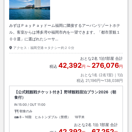
みずほＰａｙＰａｙドーム福岡に隣接するアーバンリゾートホテ
ル。客室からは博多湾や福岡市内を一望できます。「都市景観１
００選」に選ばれたシーサ…
アクセス：
福岡空港→タクシー約２０分
おとな
2
名
1
泊
1
部屋 合計
42,392
276,076
税込
円
〜
円
おとな1名 (
2
名1室)｜
1
泊
税込
21,196円〜138,038円
【公式戦観戦チケット付き】野球観戦宿泊プラン2026（朝
食付）
IN
チェックイン
15:00
/ OUT
チェックアウト
11:00
朝食のみ
8～16階 ヒルトンダブル（禁煙）
18平米
おとな
2
名
1
泊
1
部屋 合計
42,392
67,252