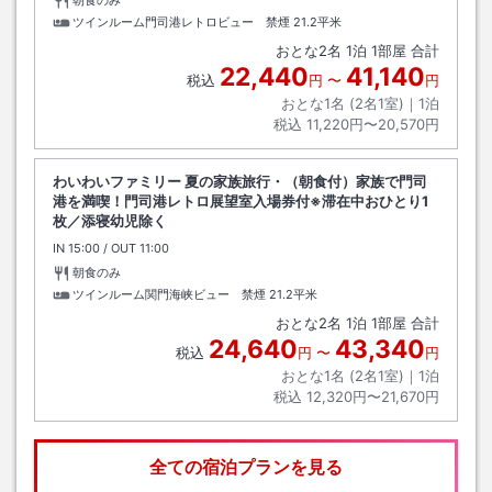
朝食のみ
ツインルーム門司港レトロビュー 禁煙
21.2平米
おとな
2
名
1
泊
1
部屋 合計
22,440
41,140
税込
円
〜
円
おとな1名 (
2
名1室)｜
1
泊
税込
11,220円〜20,570円
わいわいファミリー 夏の家族旅行・（朝食付）家族で門司
港を満喫！門司港レトロ展望室入場券付※滞在中おひとり1
枚／添寝幼児除く
IN
チェックイン
15:00
/ OUT
チェックアウト
11:00
朝食のみ
ツインルーム関門海峡ビュー 禁煙
21.2平米
おとな
2
名
1
泊
1
部屋 合計
24,640
43,340
税込
円
〜
円
おとな1名 (
2
名1室)｜
1
泊
税込
12,320円〜21,670円
全ての宿泊プランを見る