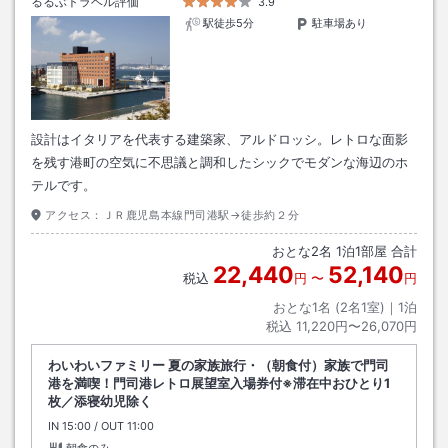
るるぶトラベル評価
3.9
駅徒歩5分
駐車場あり
設計はイタリアを代表する建築家、アルドロッシ。レトロな面影
を残す港町の空気に不思議と調和したシックでモダンな海辺のホ
テルです。
アクセス：
ＪＲ鹿児島本線門司港駅→徒歩約２分
おとな
2
名
1
泊
1
部屋 合計
22,440
52,140
税込
円
〜
円
おとな1名 (
2
名1室)｜
1
泊
税込
11,220円〜26,070円
わいわいファミリー 夏の家族旅行・（朝食付）家族で門司
港を満喫！門司港レトロ展望室入場券付※滞在中おひとり1
枚／添寝幼児除く
IN
チェックイン
15:00
/ OUT
チェックアウト
11:00