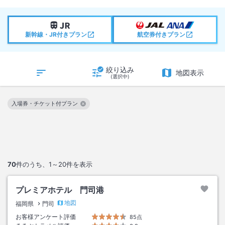
新幹線・JR付きプラン
航空券付きプラン
絞り込み
地図表示
(選択中)
入場券・チケット付プラン
この絞り込み条件を解除
70
件のうち、
1～20
件を表示
プレミアホテル 門司港
地図
福岡県
門司
お客様アンケート評価
85点