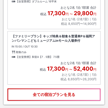
【全室禁煙】ダブルルーム
16平米
おとな
2
名
1
泊
1
部屋 合計
17,300
29,800
税込
円
〜
円
おとな1名 (
2
名1室)｜
1
泊
税込
8,650円〜14,900円
【ファミリープラン】キッズ特典＆朝食＆普通車P＆福岡ア
ンパンマンこどもミュージアムinモール入場券付
IN
チェックイン
15:00
/ OUT
チェックアウト
10:30
朝食のみ
【全室禁煙】和室A【7．5畳】
7.5畳
おとな
2
名
1
泊
1
部屋 合計
17,300
52,400
税込
円
〜
円
おとな1名 (
2
名1室)｜
1
泊
税込
8,650円〜26,200円
全ての宿泊プランを見る