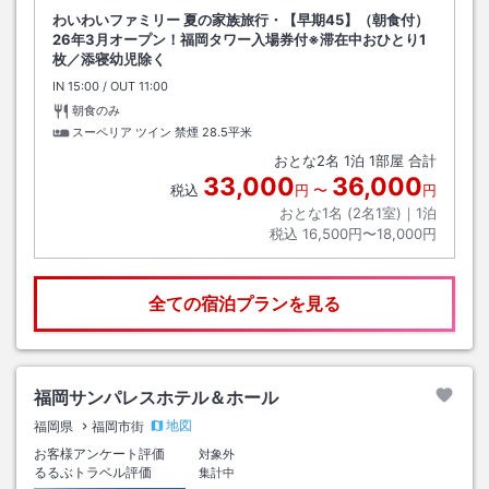
わいわいファミリー 夏の家族旅行・【早期45】（朝食付）
26年3月オープン！福岡タワー入場券付※滞在中おひとり1
枚／添寝幼児除く
IN
チェックイン
15:00
/ OUT
チェックアウト
11:00
朝食のみ
スーペリア ツイン 禁煙
28.5平米
おとな
2
名
1
泊
1
部屋 合計
33,000
36,000
税込
円
〜
円
おとな1名 (
2
名1室)｜
1
泊
税込
16,500円〜18,000円
全ての宿泊プランを見る
福岡サンパレスホテル＆ホール
地図
福岡県
福岡市街
お客様アンケート評価
対象外
るるぶトラベル評価
集計中