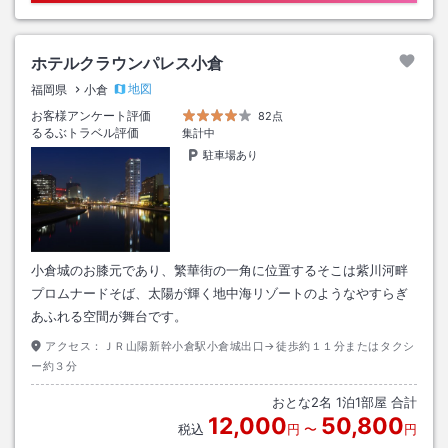
ホテルクラウンパレス小倉
地図
福岡県
小倉
お客様アンケート評価
82点
るるぶトラベル評価
集計中
駐車場あり
小倉城のお膝元であり、繁華街の一角に位置するそこは紫川河畔
プロムナードそば、太陽が輝く地中海リゾートのようなやすらぎ
あふれる空間が舞台です。
アクセス：
ＪＲ山陽新幹小倉駅小倉城出口→徒歩約１１分またはタクシ
ー約３分
おとな
2
名
1
泊
1
部屋 合計
12,000
50,800
税込
円
〜
円