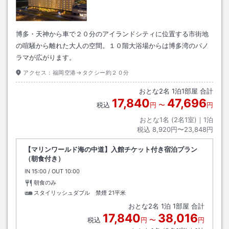
博多・天神から車で２０分のアイランドシティに位置する市街地
の喧騒から離れた大人の空間。１０階大浴場からは博多湾のパノ
ラマが広がります。
アクセス：
福岡空港→タクシー約２０分
おとな
2
名
1
泊
1
部屋 合計
17,840
47,696
税込
円
〜
円
おとな1名 (
2
名1室)｜
1
泊
税込
8,920円〜23,848円
【マリンワールド海の中道】入館チケット付き宿泊プラン
（朝食付き）
IN
チェックイン
15:00
/ OUT
チェックアウト
10:00
朝食のみ
スタイリッシュダブル 禁煙
21平米
おとな
2
名
1
泊
1
部屋 合計
17,840
38,016
税込
円
〜
円