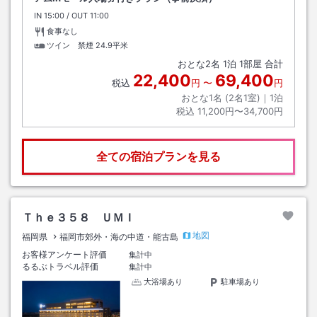
IN
チェックイン
15:00
/ OUT
チェックアウト
11:00
食事なし
ツイン 禁煙
24.9平米
おとな
2
名
1
泊
1
部屋 合計
22,400
69,400
税込
円
〜
円
おとな1名 (
2
名1室)｜
1
泊
税込
11,200円〜34,700円
全ての宿泊プランを見る
Ｔｈｅ３５８ ＵＭＩ
地図
福岡県
福岡市郊外・海の中道・能古島
お客様アンケート評価
集計中
るるぶトラベル評価
集計中
大浴場あり
駐車場あり