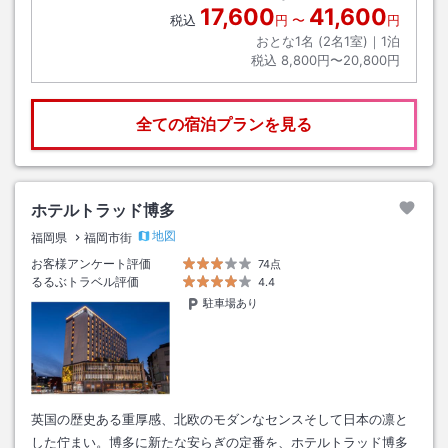
17,600
41,600
税込
円
〜
円
おとな1名 (
2
名1室)｜
1
泊
税込
8,800円〜20,800円
全ての宿泊プランを見る
ホテルトラッド博多
地図
福岡県
福岡市街
お客様アンケート評価
74点
るるぶトラベル評価
4.4
駐車場あり
英国の歴史ある重厚感、北欧のモダンなセンスそして日本の凛と
した佇まい。博多に新たな安らぎの定番を、ホテルトラッド博多