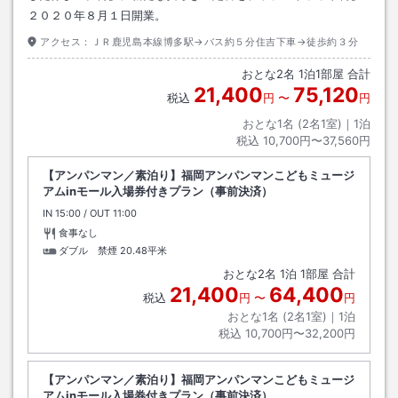
２０２０年８月１日開業。
アクセス：
ＪＲ鹿児島本線博多駅→バス約５分住吉下車→徒歩約３分
おとな
2
名
1
泊
1
部屋 合計
21,400
75,120
税込
円
〜
円
おとな1名 (
2
名1室)｜
1
泊
税込
10,700円〜37,560円
【アンパンマン／素泊り】福岡アンパンマンこどもミュージ
アムinモール入場券付きプラン（事前決済）
IN
チェックイン
15:00
/ OUT
チェックアウト
11:00
食事なし
ダブル 禁煙
20.48平米
おとな
2
名
1
泊
1
部屋 合計
21,400
64,400
税込
円
〜
円
おとな1名 (
2
名1室)｜
1
泊
税込
10,700円〜32,200円
【アンパンマン／素泊り】福岡アンパンマンこどもミュージ
アムinモール入場券付きプラン（事前決済）