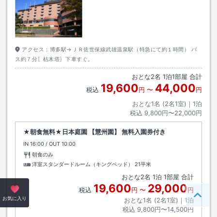
アクセス：
博多駅→ＪＲ佐世保線武雄温泉駅（特急にて約１時間） バ
ス約７分〖枯木塔〗下車すぐ。
おとな
2
名
1
泊
1
部屋 合計
19,600
44,000
税込
円
〜
円
おとな1名 (
2
名1室)｜
1
泊
税込
9,800円〜22,000円
★朝食無料★日本庭園 【慧州園】 無料入園券付き
IN
チェックイン
16:00
/ OUT
チェックアウト
10:00
朝食のみ
洋室スタンダードルーム（キングベッド）
21平米
おとな
2
名
1
泊
1
部屋 合計
19,600
29,000
税込
円
〜
円
ペー
お気に入り
おとな1名 (
2
名1室)｜
1
泊
税込
9,800円〜14,500円