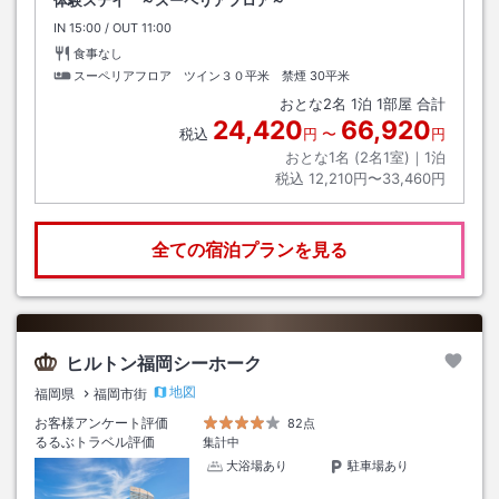
体験ステイ ～スーペリアフロア～
IN
チェックイン
15:00
/ OUT
チェックアウト
11:00
食事なし
スーペリアフロア ツイン３０平米 禁煙
30平米
おとな
2
名
1
泊
1
部屋 合計
24,420
66,920
税込
円
〜
円
おとな1名 (
2
名1室)｜
1
泊
税込
12,210円〜33,460円
全ての宿泊プランを見る
ヒルトン福岡シーホーク
地図
福岡県
福岡市街
お客様アンケート評価
82点
るるぶトラベル評価
集計中
大浴場あり
駐車場あり