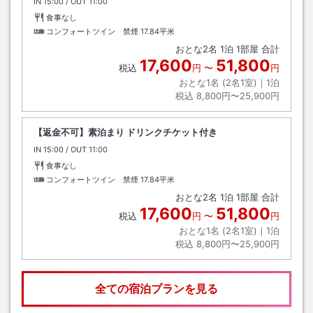
IN
チェックイン
15:00
/ OUT
チェックアウト
11:00
食事なし
コンフォートツイン 禁煙
17.84平米
おとな
2
名
1
泊
1
部屋 合計
17,600
51,800
税込
円
〜
円
おとな1名 (
2
名1室)｜
1
泊
税込
8,800円〜25,900円
【返金不可】素泊まり ドリンクチケット付き
IN
チェックイン
15:00
/ OUT
チェックアウト
11:00
食事なし
コンフォートツイン 禁煙
17.84平米
おとな
2
名
1
泊
1
部屋 合計
17,600
51,800
税込
円
〜
円
おとな1名 (
2
名1室)｜
1
泊
税込
8,800円〜25,900円
全ての宿泊プランを見る