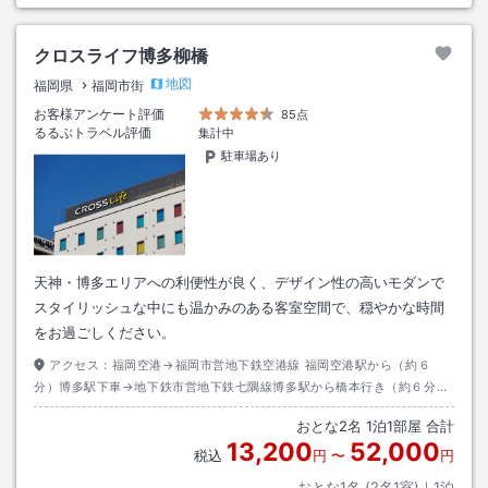
クロスライフ博多柳橋
地図
福岡県
福岡市街
お客様アンケート評価
85点
るるぶトラベル評価
集計中
駐車場あり
天神・博多エリアへの利便性が良く、デザイン性の高いモダンで
スタイリッシュな中にも温かみのある客室空間で、穏やかな時間
をお過ごしください。
アクセス：
福岡空港→福岡市営地下鉄空港線 福岡空港駅から（約６
分）博多駅下車→地下鉄市営地下鉄七隅線博多駅から橋本行き（約６分）
渡辺通駅下車 ２番出口→徒歩約６分
おとな
2
名
1
泊
1
部屋 合計
13,200
52,000
税込
円
〜
円
おとな1名 (
2
名1室)｜
1
泊