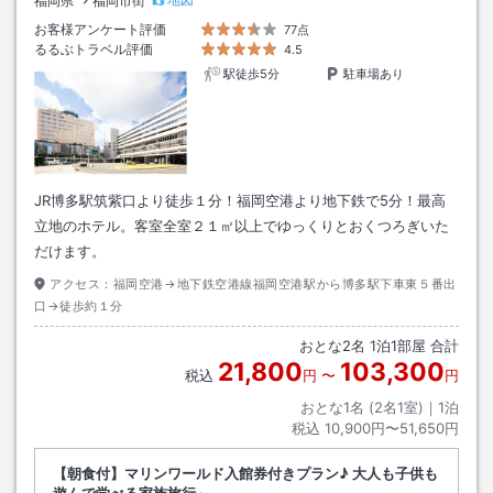
福岡県
福岡市街
お客様アンケート評価
77点
るるぶトラベル評価
4.5
駅徒歩5分
駐車場あり
JR博多駅筑紫口より徒歩１分！福岡空港より地下鉄で5分！最高
立地のホテル。客室全室２１㎡以上でゆっくりとおくつろぎいた
だけます。
アクセス：
福岡空港→地下鉄空港線福岡空港駅から博多駅下車東５番出
口→徒歩約１分
おとな
2
名
1
泊
1
部屋 合計
21,800
103,300
税込
円
〜
円
おとな1名 (
2
名1室)｜
1
泊
税込
10,900円〜51,650円
【朝食付】マリンワールド入館券付きプラン♪ 大人も子供も