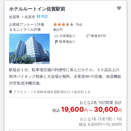
ホテルルートイン佐賀駅前
地図
佐賀県
佐賀市
お客様アンケート評価
79点
るるぶトラベル評価
集計中
大浴場あり
駅徒歩5分
駐車場あり
駅徒歩１分。駐車場完備の利便性に富んだホテル。３０品以上の
和洋バイキング朝食と大浴場が無料。全客室Wi-Fi完備、加湿機能
付空気清浄機完備。
アクセス：
ＪＲ長崎本線佐賀駅南出口→徒歩約１分
おとな
2
名
1
泊
1
部屋 合計
19,600
30,600
税込
円
〜
円
おとな1名 (
2
名1室)｜
1
泊
税込
9,800円〜15,300円