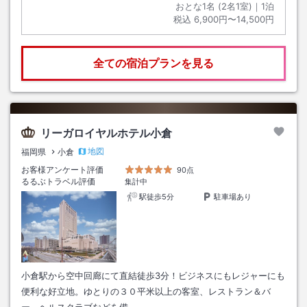
おとな1名 (
2
名1室)｜
1
泊
税込
6,900円〜14,500円
全ての宿泊プランを見る
リーガロイヤルホテル小倉
地図
福岡県
小倉
お客様アンケート評価
90点
るるぶトラベル評価
集計中
駅徒歩5分
駐車場あり
小倉駅から空中回廊にて直結徒歩3分！ビジネスにもレジャーにも
便利な好立地。ゆとりの３０平米以上の客室、レストラン＆バ