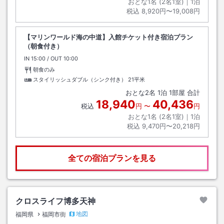
おとな1名 (
2
名1室)｜
1
泊
税込
8,920円〜19,008円
【マリンワールド海の中道】入館チケット付き宿泊プラン
（朝食付き）
IN
チェックイン
15:00
/ OUT
チェックアウト
10:00
朝食のみ
スタイリッシュダブル（シンク付き）
21平米
おとな
2
名
1
泊
1
部屋 合計
18,940
40,436
税込
円
〜
円
おとな1名 (
2
名1室)｜
1
泊
税込
9,470円〜20,218円
全ての宿泊プランを見る
クロスライフ博多天神
地図
福岡県
福岡市街