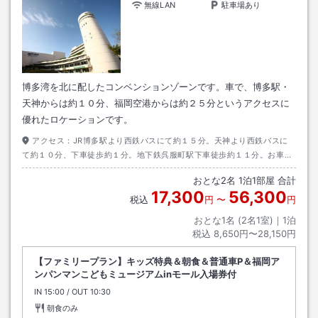
無線LAN
駐車場あり
博多湾を北に配したコンベンションゾーンです。車で、博多駅・
天神からは約１０分、福岡空港からは約２５分というアクセスに
優れたロケーションです。
アクセス：
JR博多駅より西鉄バスにて約１５分。天神より西鉄バスに
て約１０分、下車徒歩約１分。地下鉄呉服町駅下車徒歩約１１分。お車の
場合、福岡市都市高速築港ランプより約２分。駐車場もございます。
おとな
2
名
1
泊
1
部屋 合計
17,300
56,300
税込
円
〜
円
おとな1名 (
2
名1室)｜
1
泊
税込
8,650円〜28,150円
【ファミリープラン】キッズ特典＆朝食＆普通車P＆福岡ア
ンパンマンこどもミュージアムinモール入場券付
IN
チェックイン
15:00
/ OUT
チェックアウト
10:30
朝食のみ