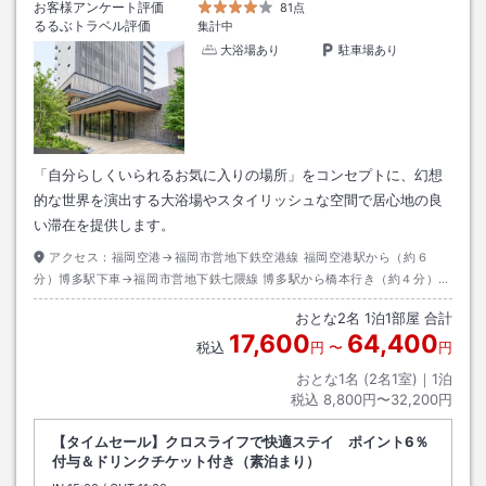
お客様アンケート評価
81点
るるぶトラベル評価
集計中
大浴場あり
駐車場あり
「自分らしくいられるお気に入りの場所」をコンセプトに、幻想
的な世界を演出する大浴場やスタイリッシュな空間で居心地の良
い滞在を提供します。
アクセス：
福岡空港→福岡市営地下鉄空港線 福岡空港駅から（約６
分）博多駅下車→福岡市営地下鉄七隈線 博多駅から橋本行き（約４分）天
神南駅下車 ６番出口→徒歩約７分
おとな
2
名
1
泊
1
部屋 合計
17,600
64,400
税込
円
〜
円
おとな1名 (
2
名1室)｜
1
泊
税込
8,800円〜32,200円
【タイムセール】クロスライフで快適ステイ ポイント6％
付与＆ドリンクチケット付き（素泊まり）