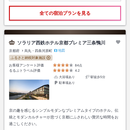
全ての宿泊プランを見る
ソラリア西鉄ホテル京都プレミア三条鴨川
地図
京都府
烏丸・四条河原町
ふるさと納税対象施設
お客様アンケート評価
84点
るるぶトラベル評価
4.2
大浴場あり
駅徒歩5分
駐車場あり
京の趣を感じるシンプルモダンなプレミアムタイプのホテル。伝
統とモダンカルチャーが息づく京都にふさわしい贅沢な時間をお
過ごしください。