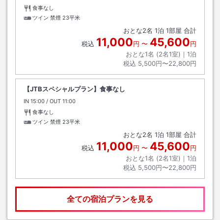
食事なし
ツイン 禁煙
23平米
おとな
2
名
1
泊
1
部屋 合計
11,000
45,600
税込
円
〜
円
おとな1名 (
2
名1室)｜
1
泊
税込
5,500円〜22,800円
【JTBスペシャルプラン】食事なし
IN
チェックイン
15:00
/ OUT
チェックアウト
11:00
食事なし
ツイン 禁煙
23平米
おとな
2
名
1
泊
1
部屋 合計
11,000
45,600
税込
円
〜
円
おとな1名 (
2
名1室)｜
1
泊
税込
5,500円〜22,800円
全ての宿泊プランを見る