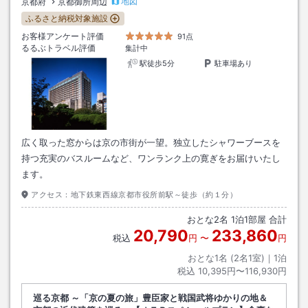
地図
京都府
京都御所周辺
ふるさと納税対象施設
お客様アンケート評価
91点
るるぶトラベル評価
集計中
駅徒歩5分
駐車場あり
広く取った窓からは京の市街が一望。独立したシャワーブースを
持つ充実のバスルームなど、ワンランク上の寛ぎをお届けいたし
ます。
アクセス：
地下鉄東西線京都市役所前駅～徒歩（約１分）
おとな
2
名
1
泊
1
部屋 合計
20,790
233,860
税込
円
〜
円
おとな1名 (
2
名1室)｜
1
泊
税込
10,395円〜116,930円
巡る京都 ～「京の夏の旅」豊臣家と戦国武将ゆかりの地＆