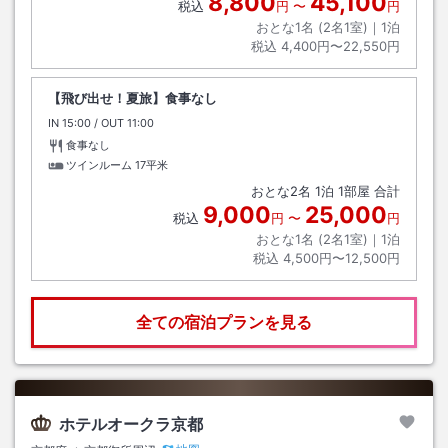
8,800
45,100
税込
円
〜
円
おとな1名 (
2
名1室)｜
1
泊
税込
4,400円〜22,550円
【飛び出せ！夏旅】食事なし
IN
チェックイン
15:00
/ OUT
チェックアウト
11:00
食事なし
ツインルーム
17平米
おとな
2
名
1
泊
1
部屋 合計
9,000
25,000
税込
円
〜
円
おとな1名 (
2
名1室)｜
1
泊
税込
4,500円〜12,500円
全ての宿泊プランを見る
ホテルオークラ京都