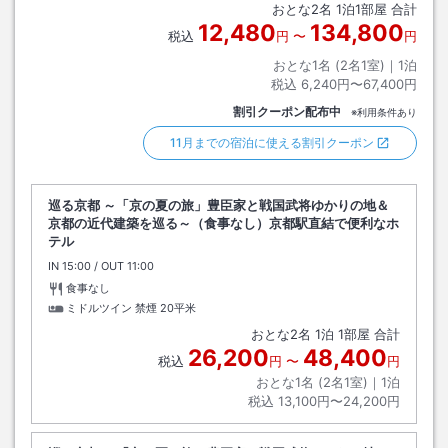
おとな
2
名
1
泊
1
部屋 合計
12,480
134,800
税込
円
〜
円
おとな1名 (
2
名1室)｜
1
泊
税込
6,240円〜67,400円
割引クーポン配布中
※利用条件あり
11月までの宿泊に使える割引クーポン
巡る京都 ～「京の夏の旅」豊臣家と戦国武将ゆかりの地＆
京都の近代建築を巡る～（食事なし）京都駅直結で便利なホ
テル
IN
チェックイン
15:00
/ OUT
チェックアウト
11:00
食事なし
ミドルツイン 禁煙
20平米
おとな
2
名
1
泊
1
部屋 合計
26,200
48,400
税込
円
〜
円
おとな1名 (
2
名1室)｜
1
泊
税込
13,100円〜24,200円