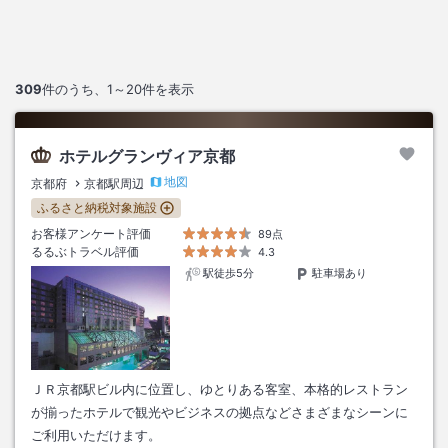
309
件のうち、
1～20
件を表示
ホテルグランヴィア京都
地図
京都府
京都駅周辺
ふるさと納税対象施設
お客様アンケート評価
89点
るるぶトラベル評価
4.3
駅徒歩5分
駐車場あり
ＪＲ京都駅ビル内に位置し、ゆとりある客室、本格的レストラン
が揃ったホテルで観光やビジネスの拠点などさまざまなシーンに
ご利用いただけます。