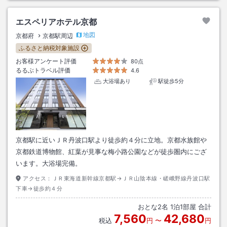
エスペリアホテル京都
地図
京都府
京都駅周辺
ふるさと納税対象施設
お客様アンケート評価
80点
るるぶトラベル評価
4.6
大浴場あり
駅徒歩5分
京都駅に近いＪＲ丹波口駅より徒歩約４分に立地。京都水族館や
京都鉄道博物館、紅葉が見事な梅小路公園などが徒歩圏内にござ
います。大浴場完備。
アクセス：
ＪＲ東海道新幹線京都駅→ＪＲ山陰本線・嵯峨野線丹波口駅
下車→徒歩約４分
おとな
2
名
1
泊
1
部屋 合計
7,560
42,680
税込
円
〜
円