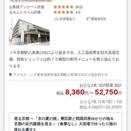
お客様アンケート評価
90点
るるぶトラベル評価
4.5
大浴場あり
駅徒歩5分
ＪＲ京都駅八条東口出口より徒歩５分。人工温泉男女別大浴場完
備。朝食ビュッフェは約７０種類の和洋メニューを取り揃えてお
ります。
アクセス：
ＪＲ東海道新幹線京都駅八条東口出口→徒歩約５分
おとな
2
名
1
泊
1
部屋 合計
8,360
52,750
税込
円
〜
円
おとな1名 (
2
名1室)｜
1
泊
税込
4,180円〜26,375円
巡る京都 ～「京の夏の旅」豊臣家と戦国武将ゆかりの地＆
京都の近代建築を巡る～（食事なし）大浴場でゆったり旅の
疲れを癒す♪