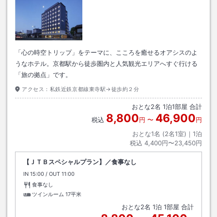
「心の時空トリップ」をテーマに、こころを癒せるオアシスのよ
うなホテル。京都駅から徒歩圏内と人気観光エリアへすぐ行ける
「旅の拠点」です。
アクセス：
私鉄近鉄京都線東寺駅→徒歩約２分
おとな
2
名
1
泊
1
部屋 合計
8,800
46,900
税込
円
〜
円
おとな1名 (
2
名1室)｜
1
泊
税込
4,400円〜23,450円
【ＪＴＢスペシャルプラン】／食事なし
IN
チェックイン
15:00
/ OUT
チェックアウト
11:00
食事なし
ツインルーム
17平米
おとな
2
名
1
泊
1
部屋 合計