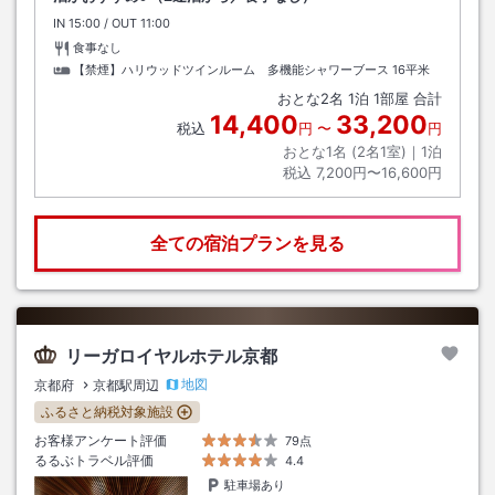
IN
チェックイン
15:00
/ OUT
チェックアウト
11:00
食事なし
【禁煙】ハリウッドツインルーム 多機能シャワーブース
16平米
おとな
2
名
1
泊
1
部屋 合計
14,400
33,200
税込
円
〜
円
おとな1名 (
2
名1室)｜
1
泊
税込
7,200円〜16,600円
全ての宿泊プランを見る
リーガロイヤルホテル京都
地図
京都府
京都駅周辺
ふるさと納税対象施設
お客様アンケート評価
79点
るるぶトラベル評価
4.4
駐車場あり