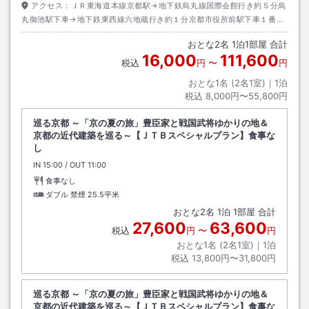
アクセス：
ＪＲ東海道本線京都駅→地下鉄烏丸線国際会館行き約５分烏
丸御池駅下車→地下鉄東西線六地蔵行き約１分京都市役所前駅下車１番出
口→徒歩約１分
おとな
2
名
1
泊
1
部屋 合計
16,000
111,600
税込
円
〜
円
おとな1名 (
2
名1室)｜
1
泊
税込
8,000円〜55,800円
巡る京都 ～「京の夏の旅」豊臣家と戦国武将ゆかりの地＆
京都の近代建築を巡る～【ＪＴＢスペシャルプラン】食事な
し
IN
チェックイン
15:00
/ OUT
チェックアウト
11:00
食事なし
ダブル 禁煙
25.5平米
おとな
2
名
1
泊
1
部屋 合計
27,600
63,600
税込
円
〜
円
おとな1名 (
2
名1室)｜
1
泊
税込
13,800円〜31,800円
巡る京都 ～「京の夏の旅」豊臣家と戦国武将ゆかりの地＆
京都の近代建築を巡る～【ＪＴＢスペシャルプラン】食事な