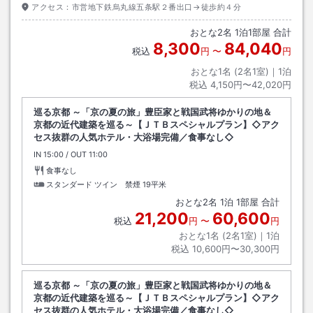
アクセス：
市営地下鉄烏丸線五条駅２番出口→徒歩約４分
おとな
2
名
1
泊
1
部屋 合計
8,300
84,040
税込
円
〜
円
おとな1名 (
2
名1室)｜
1
泊
税込
4,150円〜42,020円
巡る京都 ～「京の夏の旅」豊臣家と戦国武将ゆかりの地＆
京都の近代建築を巡る～【ＪＴＢスペシャルプラン】◇アク
セス抜群の人気ホテル・大浴場完備／食事なし◇
IN
チェックイン
15:00
/ OUT
チェックアウト
11:00
食事なし
スタンダード ツイン 禁煙
19平米
おとな
2
名
1
泊
1
部屋 合計
21,200
60,600
税込
円
〜
円
おとな1名 (
2
名1室)｜
1
泊
税込
10,600円〜30,300円
巡る京都 ～「京の夏の旅」豊臣家と戦国武将ゆかりの地＆
京都の近代建築を巡る～【ＪＴＢスペシャルプラン】◇アク
セス抜群の人気ホテル・大浴場完備／食事なし◇