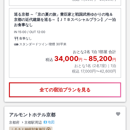
巡る京都 ～「京の夏の旅」豊臣家と戦国武将ゆかりの地＆
京都の近代建築を巡る～【ＪＴＢスペシャルプラン】／一泊
お食事なし
IN
チェックイン
15:00
/ OUT
チェックアウト
12:00
食事なし
スタンダードツイン 喫煙
30平米
おとな
2
名
1
泊
1
部屋 合計
34,000
85,200
税込
円
〜
円
おとな1名 (
2
名1室)｜
1
泊
税込
17,000円〜42,600円
全ての宿泊プランを見る
アルモントホテル京都
地図
京都府
京都駅周辺
ふるさと納税対象施設