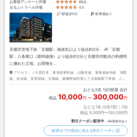
お客様アンケート評価
88点
るるぶトラベル評価
4.5
駅徒歩5分
駐車場あり
京都市営地下鉄「京都駅」南改札口より徒歩約2分、JR「京都
駅」八条東口（新幹線側）より徒歩約2分と京都市内観光の利便性
に優れた立地、お荷物を…
アクセス：
ＪＲ西日本、東海道新幹線、山陽本線、東海道線本線、湖西
線、奈良線、琵琶湖線、京都線、嵯峨野線利用にて京都駅駅下車後、八条
東口出口より徒歩約２分
おとな
2
名
1
泊
1
部屋 合計
10,000
300,000
税込
円
〜
円
おとな1名 (
2
名1室)｜
1
泊
税込
5,000円〜150,000円
割引クーポン配布中
※利用条件あり
8/20までの宿泊に使える割引クーポン