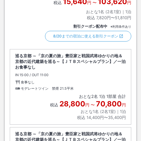
15,640
103,620
税込
円
〜
円
おとな1名 (
2
名1室)｜
1
泊
税込
7,820円〜51,810円
割引クーポン配布中
※利用条件あり
8/20までの宿泊に使える割引クーポン
巡る京都 ～「京の夏の旅」豊臣家と戦国武将ゆかりの地＆
京都の近代建築を巡る～【ＪＴＢスペシャルプラン】／一泊
お食事なし
IN
チェックイン
15:00
/ OUT
チェックアウト
11:00
食事なし
モデレートツイン 禁煙
21.5平米
おとな
2
名
1
泊
1
部屋 合計
28,800
70,800
税込
円
〜
円
おとな1名 (
2
名1室)｜
1
泊
税込
14,400円〜35,400円
巡る京都 ～「京の夏の旅」豊臣家と戦国武将ゆかりの地＆
京都の近代建築を巡る～【ＪＴＢスペシャルプラン】／一泊