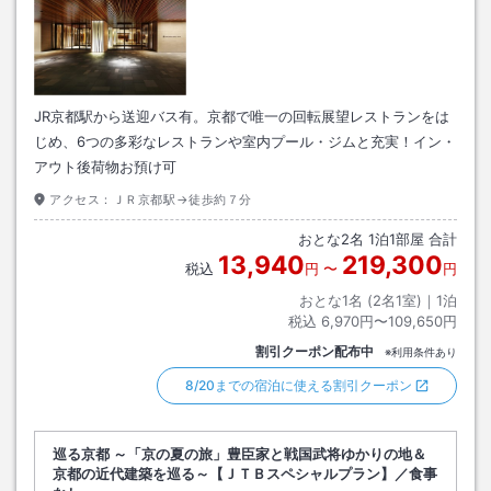
JR京都駅から送迎バス有。京都で唯一の回転展望レストランをは
じめ、6つの多彩なレストランや室内プール・ジムと充実！イン・
アウト後荷物お預け可
アクセス：
ＪＲ京都駅→徒歩約７分
おとな
2
名
1
泊
1
部屋 合計
13,940
219,300
税込
円
〜
円
おとな1名 (
2
名1室)｜
1
泊
税込
6,970円〜109,650円
割引クーポン配布中
※利用条件あり
8/20までの宿泊に使える割引クーポン
巡る京都 ～「京の夏の旅」豊臣家と戦国武将ゆかりの地＆
京都の近代建築を巡る～【ＪＴＢスペシャルプラン】／食事