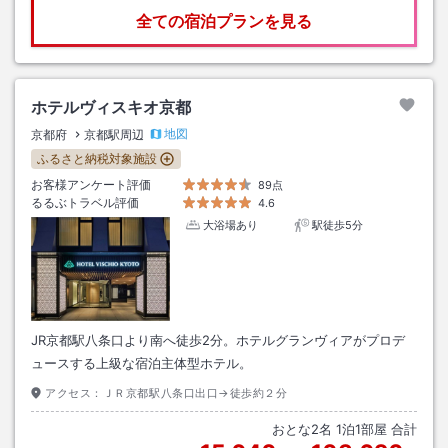
全ての宿泊プランを見る
ホテルヴィスキオ京都
地図
京都府
京都駅周辺
ふるさと納税対象施設
お客様アンケート評価
89点
るるぶトラベル評価
4.6
大浴場あり
駅徒歩5分
JR京都駅八条口より南へ徒歩2分。ホテルグランヴィアがプロデ
ュースする上級な宿泊主体型ホテル。
アクセス：
ＪＲ京都駅八条口出口→徒歩約２分
おとな
2
名
1
泊
1
部屋 合計