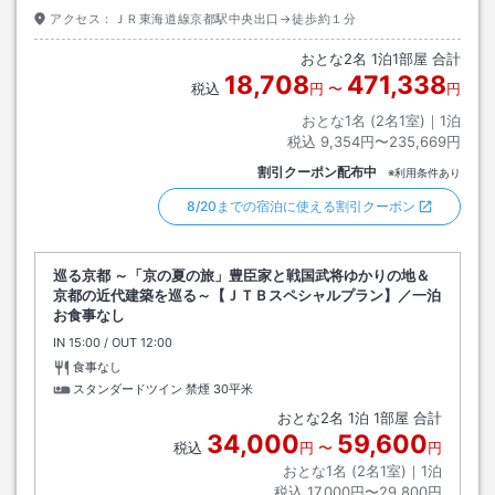
アクセス：
ＪＲ東海道線京都駅中央出口→徒歩約１分
おとな
2
名
1
泊
1
部屋 合計
18,708
471,338
税込
円
〜
円
おとな1名 (
2
名1室)｜
1
泊
税込
9,354円〜235,669円
割引クーポン配布中
※利用条件あり
8/20までの宿泊に使える割引クーポン
巡る京都 ～「京の夏の旅」豊臣家と戦国武将ゆかりの地＆
京都の近代建築を巡る～【ＪＴＢスペシャルプラン】／一泊
お食事なし
IN
チェックイン
15:00
/ OUT
チェックアウト
12:00
食事なし
スタンダードツイン 禁煙
30平米
おとな
2
名
1
泊
1
部屋 合計
34,000
59,600
税込
円
〜
円
おとな1名 (
2
名1室)｜
1
泊
税込
17,000円〜29,800円