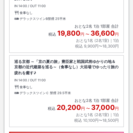
IN
チェックイン
14:00
/ OUT
チェックアウト
11:00
食事なし
デラックスツインB禁煙
25平米
おとな
2
名
1
泊
1
部屋 合計
19,800
36,600
税込
円
〜
円
おとな1名 (
2
名1室)｜
1
泊
税込
9,900円〜18,300円
巡る京都 ～「京の夏の旅」豊臣家と戦国武将ゆかりの地＆
京都の近代建築を巡る～（食事なし）大浴場でゆったり旅の
疲れを癒す♪
IN
チェックイン
14:00
/ OUT
チェックアウト
11:00
食事なし
デラックスツインＣ 禁煙
29.5平米
おとな
2
名
1
泊
1
部屋 合計
20,200
37,000
税込
円
〜
円
おとな1名 (
2
名1室)｜
1
泊
税込
10,100円〜18,500円