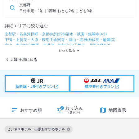
京都府
日付未定 - 1泊｜1部屋 おとな2名,こども0名
詳細エリアに絞り込む
京都駅・四条河原町・京都御所
(
226
)
清水・祇園・銀閣寺
(
43
)
下鴨・上賀茂・大原・鞍馬
(
1
)
金閣寺・嵐山・高雄
(
8
)
伏見・醍醐
(
3
)
宇治・南山城
(
3
)
亀岡・京丹波・福知山
(
7
)
天橋立・丹後半島
(
18
)
近畿 全域に戻る
新幹線・JR付きプラン
航空券付きプラン
絞り込み
おすすめ順
地図表示
(選択中)
ビジネスホテル・出張おすすめホテル
この絞り込み条件を解除