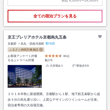
税込
6,000円〜26,500円
全ての宿泊プランを見る
京王プレリアホテル京都烏丸五条
地図
京都府
烏丸・四条河原町
ふるさと納税対象施設
お客様アンケート評価
86点
るるぶトラベル評価
集計中
大浴場あり
駅徒歩5分
２０１８年秋に新規開業。京都駅から１駅、地下鉄五条駅から徒
歩４分の烏丸通り沿い。上質なデザインのツインルームが主体。
宿泊者専用の大浴場完備。