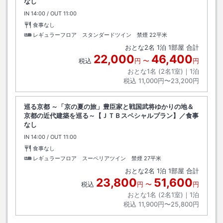
なし
IN
チェックイン
14:00
/ OUT
チェックアウト
11:00
食事なし
レギュラーフロア スタンダードツイン 禁煙
22平米
おとな
2
名
1
泊
1
部屋 合計
22,000
46,400
税込
円
〜
円
おとな1名 (
2
名1室)｜
1
泊
税込
11,000円〜23,200円
巡る京都 ～「京の夏の旅」豊臣家と戦国武将ゆかりの地＆
京都の近代建築を巡る～【ＪＴＢスペシャルプラン】／食事
なし
IN
チェックイン
14:00
/ OUT
チェックアウト
11:00
食事なし
レギュラーフロア スーペリアツイン 禁煙
27平米
おとな
2
名
1
泊
1
部屋 合計
23,800
51,600
税込
円
〜
円
おとな1名 (
2
名1室)｜
1
泊
税込
11,900円〜25,800円