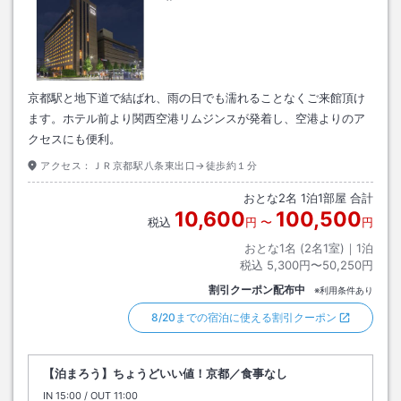
京都駅と地下道で結ばれ、雨の日でも濡れることなくご来館頂け
ます。ホテル前より関西空港リムジンスが発着し、空港よりのア
クセスにも便利。
アクセス：
ＪＲ京都駅八条東出口→徒歩約１分
おとな
2
名
1
泊
1
部屋 合計
10,600
100,500
税込
円
〜
円
おとな1名 (
2
名1室)｜
1
泊
税込
5,300円〜50,250円
割引クーポン配布中
※利用条件あり
8/20までの宿泊に使える割引クーポン
【泊まろう】ちょうどいい値！京都／食事なし
IN
チェックイン
15:00
/ OUT
チェックアウト
11:00