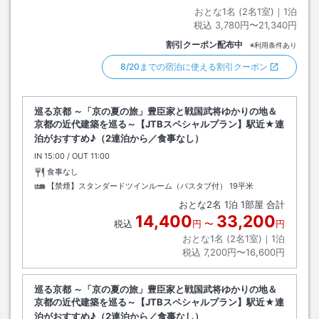
おとな1名 (
2
名1室)｜
1
泊
税込
3,780円〜21,340円
割引クーポン配布中
※利用条件あり
8/20までの宿泊に使える割引クーポン
巡る京都 ～「京の夏の旅」豊臣家と戦国武将ゆかりの地＆
京都の近代建築を巡る～【JTBスペシャルプラン】駅近★連
泊がおすすめ♪（2連泊から／食事なし）
IN
チェックイン
15:00
/ OUT
チェックアウト
11:00
食事なし
【禁煙】スタンダードツインルーム（バスタブ付）
19平米
おとな
2
名
1
泊
1
部屋 合計
14,400
33,200
税込
円
〜
円
おとな1名 (
2
名1室)｜
1
泊
税込
7,200円〜16,600円
巡る京都 ～「京の夏の旅」豊臣家と戦国武将ゆかりの地＆
京都の近代建築を巡る～【JTBスペシャルプラン】駅近★連
泊がおすすめ♪（2連泊から／食事なし）