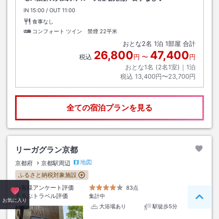
IN
チェックイン
15:00
/ OUT
チェックアウト
11:00
食事なし
コンフォート ツイン 禁煙
22平米
おとな
2
名
1
泊
1
部屋 合計
26,800
47,400
税込
円
〜
円
おとな1名 (
2
名1室)｜
1
泊
税込
13,400円〜23,700円
全ての宿泊プランを見る
リーガグラン京都
地図
京都府
京都駅周辺
ふるさと納税対象施設
お客様アンケート評価
83点
るるぶトラベル評価
集計中
ペー
お気に入り
大浴場あり
駅徒歩5分