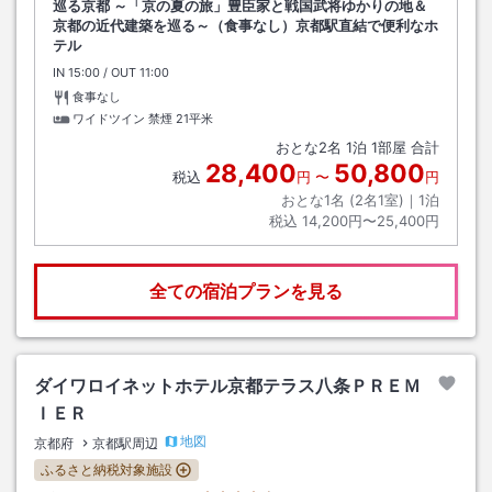
巡る京都 ～「京の夏の旅」豊臣家と戦国武将ゆかりの地＆
京都の近代建築を巡る～（食事なし）京都駅直結で便利なホ
テル
IN
チェックイン
15:00
/ OUT
チェックアウト
11:00
食事なし
ワイドツイン 禁煙
21平米
おとな
2
名
1
泊
1
部屋 合計
28,400
50,800
税込
円
〜
円
おとな1名 (
2
名1室)｜
1
泊
税込
14,200円〜25,400円
全ての宿泊プランを見る
ダイワロイネットホテル京都テラス八条ＰＲＥＭ
ＩＥＲ
地図
京都府
京都駅周辺
ふるさと納税対象施設