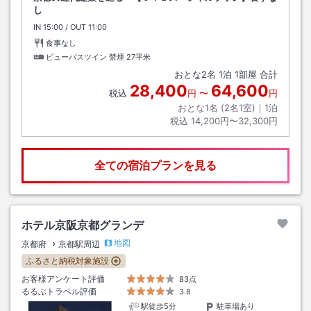
し
IN
チェックイン
15:00
/ OUT
チェックアウト
11:00
食事なし
ビューバスツイン 禁煙
27平米
おとな
2
名
1
泊
1
部屋 合計
28,400
64,600
税込
円
〜
円
おとな1名 (
2
名1室)｜
1
泊
税込
14,200円〜32,300円
全ての宿泊プランを見る
ホテル京阪京都グランデ
地図
京都府
京都駅周辺
ふるさと納税対象施設
お客様アンケート評価
83点
るるぶトラベル評価
3.8
駅徒歩5分
駐車場あり