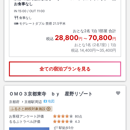
お食事なし
IN
チェックイン
15:00
/ OUT
チェックアウト
11:00
食事なし
モデレートダブル 禁煙
21.5平米
おとな
2
名
1
泊
1
部屋 合計
28,800
70,800
税込
円
〜
円
おとな1名 (
2
名1室)｜
1
泊
税込
14,400円〜35,400円
全ての宿泊プランを見る
ＯＭＯ３京都東寺 ｂｙ 星野リゾート
地図
京都府
京都駅周辺
ふるさと納税対象施設
お客様アンケート評価
80点
るるぶトラベル評価
4.3
駅徒歩5分