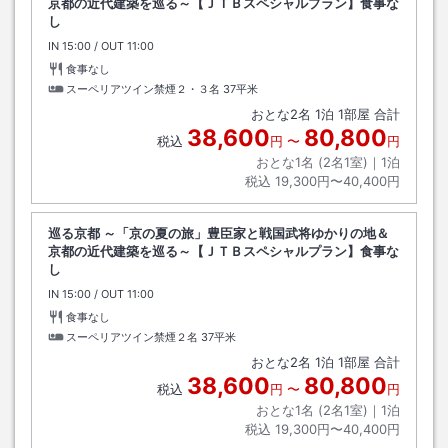
京都の近代建築を巡る～【ＪＴＢスペシャルプラン】食事な
し
IN
チェックイン
15:00
/ OUT
チェックアウト
11:00
食事なし
スーペリアツイン禁煙２・３名
37平米
おとな
2
名
1
泊
1
部屋 合計
38,600
80,800
税込
円
〜
円
おとな1名 (
2
名1室)｜
1
泊
税込
19,300円〜40,400円
巡る京都 ～「京の夏の旅」豊臣家と戦国武将ゆかりの地＆
京都の近代建築を巡る～【ＪＴＢスペシャルプラン】食事な
し
IN
チェックイン
15:00
/ OUT
チェックアウト
11:00
食事なし
スーペリアツイン禁煙２名
37平米
おとな
2
名
1
泊
1
部屋 合計
38,600
80,800
税込
円
〜
円
おとな1名 (
2
名1室)｜
1
泊
税込
19,300円〜40,400円