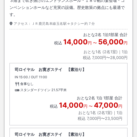
３階まで吹き抜けのエントランスホール・１８０帖の宴会場・コ
ンベンションホールなど充実の設備。歴史散策の拠点にも最適で
す。
アクセス：
ＪＲ鹿児島本線玉名駅→タクシー約７分
おとな
2
名
1
泊
1
部屋 合計
14,000
56,000
税込
円
〜
円
おとな1名 (
2
名1室)｜
1
泊
税込
7,000円〜28,000円
司ロイヤル お寛ぎステイ 【素泊り】
IN
チェックイン
15:00
/ OUT
チェックアウト
11:00
食事なし
スタンダードツイン
21.57平米
おとな
2
名
1
泊
1
部屋 合計
14,000
47,000
税込
円
〜
円
おとな1名 (
2
名1室)｜
1
泊
税込
7,000円〜23,500円
司ロイヤル お寛ぎステイ 【素泊り】