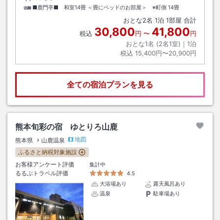
■鹿門亭■ 和室14畳 ＜畳にベッドのお部屋＞ ※町側
14畳
おとな
2
名
1
泊
1
部屋 合計
30,800
41,800
税込
円
〜
円
おとな1名 (
2
名1室)｜
1
泊
税込
15,400円〜20,900円
全ての宿泊プランを見る
熊本旬彩の宿 ゆとりろ山鹿
地図
熊本県
山鹿温泉
ふるさと納税対象施設
お客様アンケート評価
集計中
るるぶトラベル評価
4.5
大浴場あり
露天風呂あり
温泉
駐車場あり