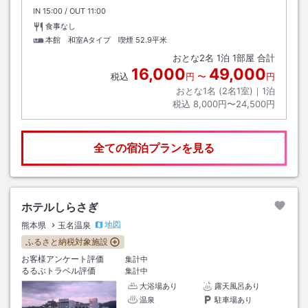
IN
チェックイン
15:00
/ OUT
チェックアウト
11:00
食事なし
本館 和室Aタイプ 喫煙
52.9平米
おとな
2
名
1
泊
1
部屋 合計
16,000
49,000
税込
円
〜
円
おとな1名 (
2
名1室)｜
1
泊
税込
8,000円〜24,500円
全ての宿泊プランを見る
ホテルしらさぎ
地図
熊本県
玉名温泉
ふるさと納税対象施設
お客様アンケート評価
集計中
るるぶトラベル評価
集計中
大浴場あり
露天風呂あり
温泉
駐車場あり