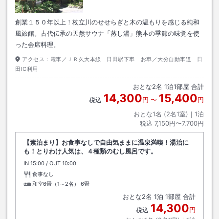
創業１５０年以上！杖立川のせせらぎと木の温もりを感じる純和
風旅館。古代伝承の天然サウナ「蒸し湯」熊本の季節の味覚を使
った会席料理。
アクセス：
電車／ＪＲ久大本線 日田駅下車 お車／大分自動車道 日
田IC利用
おとな
2
名
1
泊
1
部屋 合計
14,300
15,400
税込
円
〜
円
おとな1名 (
2
名1室)｜
1
泊
税込
7,150円〜7,700円
【素泊まり】お食事なしで自由気ままに温泉満喫！湯治に
も！とりわけ人気は、４種類のむし風呂です。
IN
チェックイン
15:00
/ OUT
チェックアウト
10:00
食事なし
和室6畳（1～2名）
6畳
おとな
2
名
1
泊
1
部屋 合計
14,300
税込
円