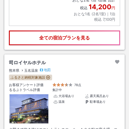
おとな
2
名
1
泊
1
部屋 合計
14,200
税込
円
おとな1名 (
2
名1室)｜
1
泊
税込
7,100円
全ての宿泊プランを見る
司ロイヤルホテル
地図
熊本県
玉名温泉
ふるさと納税対象施設
お客様アンケート評価
78点
るるぶトラベル評価
集計中
大浴場あり
露天風呂あり
温泉
駐車場あり