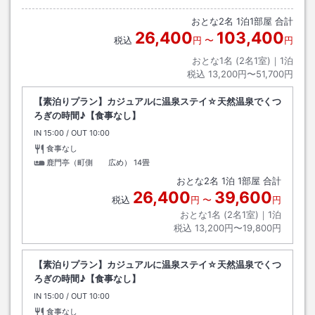
約４分
おとな
2
名
1
泊
1
部屋 合計
26,400
103,400
税込
円
〜
円
おとな1名 (
2
名1室)｜
1
泊
税込
13,200円〜51,700円
【素泊りプラン】カジュアルに温泉ステイ☆天然温泉でくつ
ろぎの時間♪【食事なし】
IN
チェックイン
15:00
/ OUT
チェックアウト
10:00
食事なし
鹿門亭（町側 広め）
14畳
おとな
2
名
1
泊
1
部屋 合計
26,400
39,600
税込
円
〜
円
おとな1名 (
2
名1室)｜
1
泊
税込
13,200円〜19,800円
【素泊りプラン】カジュアルに温泉ステイ☆天然温泉でくつ
ろぎの時間♪【食事なし】
IN
チェックイン
15:00
/ OUT
チェックアウト
10:00
食事なし