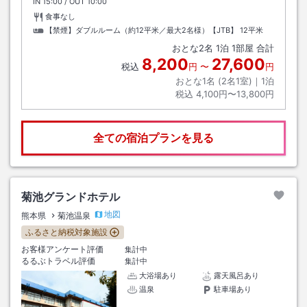
IN
チェックイン
15:00
/ OUT
チェックアウト
10:00
食事なし
【禁煙】ダブルルーム（約12平米／最大2名様）【JTB】
12平米
おとな
2
名
1
泊
1
部屋 合計
8,200
27,600
税込
円
〜
円
おとな1名 (
2
名1室)｜
1
泊
税込
4,100円〜13,800円
全ての宿泊プランを見る
菊池グランドホテル
地図
熊本県
菊池温泉
ふるさと納税対象施設
お客様アンケート評価
集計中
るるぶトラベル評価
集計中
大浴場あり
露天風呂あり
温泉
駐車場あり