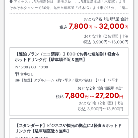
アクセス：
JR九州新幹線「新玉名駅」、JR鹿児島本線「木葉駅」より
それぞれタクシーで30分、九州自動車道「植木IC」より車で15分、「菊
水IC」より車で20分。
おとな
2
名
1
泊
1
部屋 合計
7,800
32,000
税込
円
〜
円
おとな1名 (
2
名1室)｜
1
泊
税込
3,900円〜16,000円
【連泊プラン（エコ清掃）】ECOでお得な連泊割！軽食＆
ホットドリンク付【駐車場至近＆無料】
IN
チェックイン
15:00
/ OUT
チェックアウト
10:00
食事なし
【禁煙】ダブルルーム（約12平米／最大2名様）【JTB】
12平米
おとな
2
名
1
泊
1
部屋 合計
7,800
27,200
税込
円
〜
円
おとな1名 (
2
名1室)｜
1
泊
税込
3,900円〜13,600円
【スタンダード】ビジネスや観光の拠点に♪軽食＆ホットド
リンク付【駐車場至近＆無料】