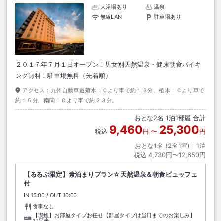
大浴場あり
温泉
無線LAN
駐車場あり
２０１７年７月１日オープン！男女別天然温泉・健康朝食バイキ
ング無料！駐車場無料（先着順）
アクセス：
九州自動車道菊水ＩＣより車で約１３分、植木ＩＣより車で
約１５分、南関ＩＣより車で約２３分。
おとな
2
名
1
泊
1
部屋 合計
9,460
25,300
税込
円
〜
円
おとな1名 (
2
名1室)｜
1
泊
税込
4,730円〜12,650円
【るるぶ限定】素泊まりプラン☆天然温泉＆朝食ビュッフェ
付
IN
チェックイン
15:00
/ OUT
チェックアウト
10:00
食事なし
【喫煙】お部屋タイプお任せ【部屋タイプは当日までのお楽しみ】
12平米