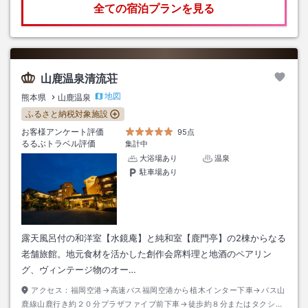
全ての宿泊プランを見る
山鹿温泉清流荘
地図
熊本県
山鹿温泉
ふるさと納税対象施設
お客様アンケート評価
95点
るるぶトラベル評価
集計中
大浴場あり
温泉
駐車場あり
露天風呂付の和洋室【水鏡庵】と純和室【鹿門亭】の2棟からなる
老舗旅館。地元食材を活かした創作会席料理と地酒のペアリン
グ、ヴィンテージ物のオー…
アクセス：
福岡空港→高速バス福岡空港から植木インター下車→バス山
鹿線山鹿行き約２０分プラザファイブ前下車→徒歩約８分またはタクシー