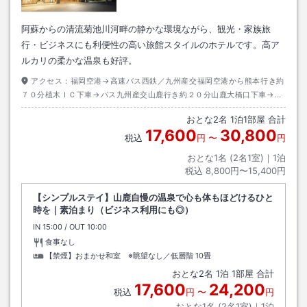
阿蘇からの清流菊池川河畔の静かな環境ながら、観光・家族旅
行・ビジネスにも利便性の高い旅館スタイルのホテルです。高ア
ルカリの柔かな温泉も好評。
アクセス：
福岡空港→高速バス西鉄／九州産交福岡空港から熊本行き約
７０分植木ＩＣ下車→バス九州産交山鹿行き約２０分山鹿大橋口下車→徒
歩約５分
おとな
2
名
1
泊
1
部屋 合計
17,600
30,800
税込
円
〜
円
おとな1名 (
2
名1室)｜
1
泊
税込
8,800円〜15,400円
【シンプルステイ】山鹿自慢の温泉で心も体もほどけるひと
時を｜素泊まり（ビジネス利用にも◎）
IN
チェックイン
15:00
/ OUT
チェックアウト
10:00
食事なし
【禁煙】おまかせ和室 ※眺望なし／低層階
10畳
おとな
2
名
1
泊
1
部屋 合計
17,600
24,200
税込
円
〜
円
おとな1名 (
2
名1室)｜
1
泊