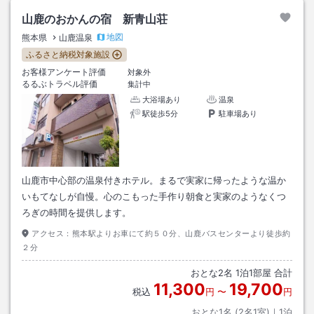
山鹿のおかんの宿 新青山荘
地図
熊本県
山鹿温泉
ふるさと納税対象施設
お客様アンケート評価
対象外
るるぶトラベル評価
集計中
大浴場あり
温泉
駅徒歩5分
駐車場あり
山鹿市中心部の温泉付きホテル。まるで実家に帰ったような温か
いもてなしが自慢。心のこもった手作り朝食と実家のようなくつ
ろぎの時間を提供します。
アクセス：
熊本駅よりお車にて約５０分、山鹿バスセンターより徒歩約
２分
おとな
2
名
1
泊
1
部屋 合計
11,300
19,700
税込
円
〜
円
おとな1名 (
2
名1室)｜
1
泊