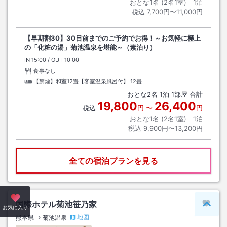
おとな1名 (
2
名1室)｜
1
泊
税込
7,700円〜11,000円
【早期割30】30日前までのご予約でお得！～お気軽に極上
の「化粧の湯」菊池温泉を堪能～（素泊り）
IN
チェックイン
15:00
/ OUT
チェックアウト
10:00
食事なし
【禁煙】和室12畳【客室温泉風呂付】
12畳
おとな
2
名
1
泊
1
部屋 合計
19,800
26,400
税込
円
〜
円
おとな1名 (
2
名1室)｜
1
泊
税込
9,900円〜13,200円
全ての宿泊プランを見る
国際ホテル菊池笹乃家
ペー
お気に入り
地図
熊本県
菊池温泉