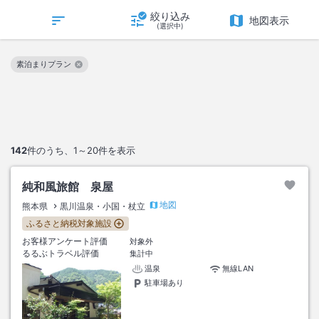
絞り込み
地図表示
(選択中)
素泊まりプラン
この絞り込み条件を解除
142
件のうち、
1～20
件を表示
純和風旅館 泉屋
地図
熊本県
黒川温泉・小国・杖立
ふるさと納税対象施設
お客様アンケート評価
対象外
るるぶトラベル評価
集計中
温泉
無線LAN
駐車場あり