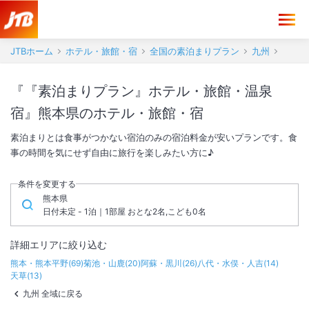
JTBホーム
ホテル・旅館・宿
全国の素泊まりプラン
九州
『『素泊まりプラン』ホテル・旅館・温泉
宿』熊本県のホテル・旅館・宿
素泊まりとは食事がつかない宿泊のみの宿泊料金が安いプランです。食
事の時間を気にせず自由に旅行を楽しみたい方に♪
条件を変更する
熊本県
日付未定 - 1泊｜1部屋 おとな2名,こども0名
詳細エリアに絞り込む
熊本・熊本平野
(
69
)
菊池・山鹿
(
20
)
阿蘇・黒川
(
26
)
八代・水俣・人吉
(
14
)
天草
(
13
)
九州 全域に戻る