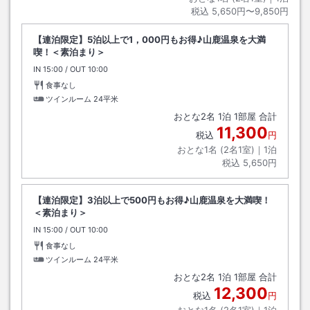
税込
5,650円〜9,850円
【連泊限定】5泊以上で1，000円もお得♪山鹿温泉を大満
喫！＜素泊まり＞
IN
チェックイン
15:00
/ OUT
チェックアウト
10:00
食事なし
ツインルーム
24平米
おとな
2
名
1
泊
1
部屋 合計
11,300
税込
円
おとな1名 (
2
名1室)｜
1
泊
税込
5,650円
【連泊限定】3泊以上で500円もお得♪山鹿温泉を大満喫！
＜素泊まり＞
IN
チェックイン
15:00
/ OUT
チェックアウト
10:00
食事なし
ツインルーム
24平米
おとな
2
名
1
泊
1
部屋 合計
12,300
税込
円