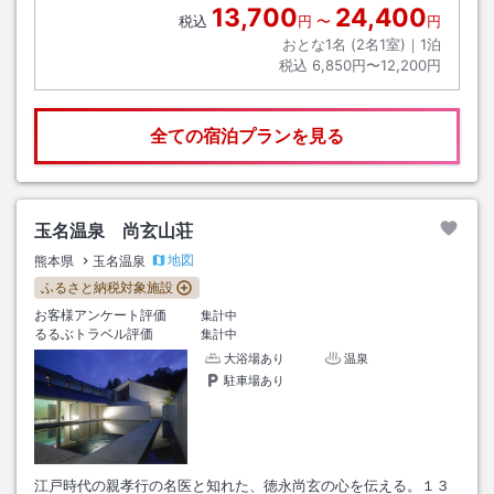
13,700
24,400
税込
円
〜
円
おとな1名 (
2
名1室)｜
1
泊
税込
6,850円〜12,200円
全ての宿泊プランを見る
玉名温泉 尚玄山荘
地図
熊本県
玉名温泉
ふるさと納税対象施設
お客様アンケート評価
集計中
るるぶトラベル評価
集計中
大浴場あり
温泉
駐車場あり
江戸時代の親孝行の名医と知れた、徳永尚玄の心を伝える。１３