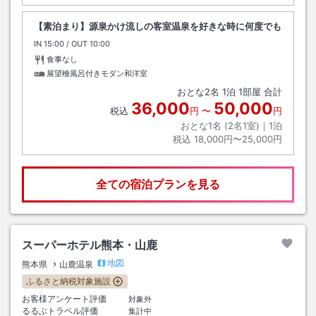
【素泊まり】源泉かけ流しの客室温泉を好きな時に何度でも
IN
チェックイン
15:00
/ OUT
チェックアウト
10:00
食事なし
展望檜風呂付きモダン和洋室
おとな
2
名
1
泊
1
部屋 合計
36,000
50,000
税込
円
〜
円
おとな1名 (
2
名1室)｜
1
泊
税込
18,000円〜25,000円
全ての宿泊プランを見る
スーパーホテル熊本・山鹿
地図
熊本県
山鹿温泉
ふるさと納税対象施設
お客様アンケート評価
対象外
るるぶトラベル評価
集計中