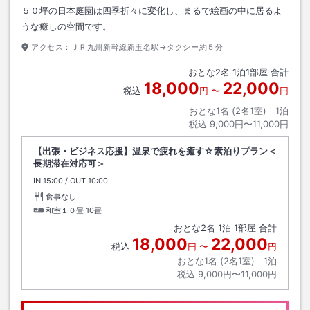
５０坪の日本庭園は四季折々に変化し、まるで絵画の中に居るよ
うな癒しの空間です。
アクセス：
ＪＲ九州新幹線新玉名駅→タクシー約５分
おとな
2
名
1
泊
1
部屋 合計
18,000
22,000
税込
円
〜
円
おとな1名 (
2
名1室)｜
1
泊
税込
9,000円〜11,000円
【出張・ビジネス応援】温泉で疲れを癒す☆素泊りプラン＜
長期滞在対応可＞
IN
チェックイン
15:00
/ OUT
チェックアウト
10:00
食事なし
和室１０畳
10畳
おとな
2
名
1
泊
1
部屋 合計
18,000
22,000
税込
円
〜
円
おとな1名 (
2
名1室)｜
1
泊
税込
9,000円〜11,000円