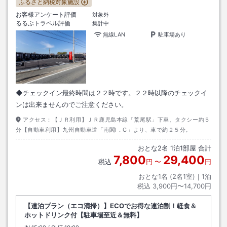
ふるさと納税対象施設
お客様アンケート評価
対象外
るるぶトラベル評価
集計中
無線LAN
駐車場あり
◆チェックイン最終時間は２２時です。２２時以降のチェックイ
ンは出来ませんのでご注意ください。
アクセス：
【ＪＲ利用】ＪＲ鹿児島本線「荒尾駅」下車、タクシー約５
分【自動車利用】九州自動車道「南関I．C」より、車で約２５分。
おとな
2
名
1
泊
1
部屋 合計
7,800
29,400
税込
円
〜
円
おとな1名 (
2
名1室)｜
1
泊
税込
3,900円〜14,700円
【連泊プラン（エコ清掃）】ECOでお得な連泊割！軽食＆
ホットドリンク付【駐車場至近＆無料】