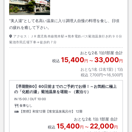
“美人湯”として名高い温泉に入り調理人自慢の料理を食し、日頃
の疲れを癒して下さい。
アクセス：
ＪＲ鹿児島本線熊本駅→熊本電鉄バス菊池温泉行き約９０分
菊池市民広場下車→徒歩約７分
おとな
2
名
1
泊
1
部屋 合計
15,400
33,000
税込
円
〜
円
おとな1名 (
2
名1室)｜
1
泊
税込
7,700円〜16,500円
【早期割60】60日前までのご予約でお得！～お気軽に極上
の「化粧の湯」菊池温泉を堪能～（素泊り）
IN
チェックイン
15:00
/ OUT
チェックアウト
10:00
食事なし
【禁煙】和室12畳【客室温泉風呂付】
12畳
おとな
2
名
1
泊
1
部屋 合計
15,400
22,000
税込
円
〜
円