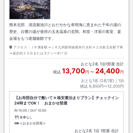
熊本北部、清流菊池川とおだやかな有明海に恵まれた千年の湯の
歴史、白鷺の湯が発祥の玉名温泉の玄関。和室・洋室の客室、宴
会場をもつ老舗旅館です。
アクセス：
ＪＲ博多駅→ＪＲ九州新幹線熊本行き約４２分新玉名駅下車
→徒歩約２５分またはタクシー約７分
おとな
2
名
1
泊
1
部屋 合計
13,700
24,400
税込
円
〜
円
おとな1名 (
2
名1室)｜
1
泊
税込
6,850円〜12,200円
【お布団自分で敷いて☆格安素泊まりプラン】チェックイン
24時までOK！ おまかせ部屋
IN
チェックイン
15:00
/ OUT
チェックアウト
10:00
食事なし
≪おまかせ部屋≫
おとな
2
名
1
泊
1
部屋 合計