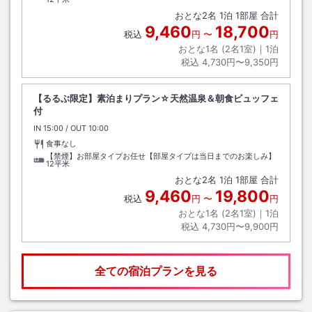
おとな
2
名
1
泊
1
部屋 合計
9,460
18,700
税込
円
〜
円
おとな1名 (
2
名1室)｜
1
泊
税込
4,730円〜9,350円
【るるぶ限定】素泊まりプラン☆天然温泉＆朝食ビュッフェ
付
IN
チェックイン
15:00
/ OUT
チェックアウト
10:00
食事なし
【禁煙】お部屋タイプお任せ【部屋タイプは当日までのお楽しみ】
12平米
おとな
2
名
1
泊
1
部屋 合計
9,460
19,800
税込
円
〜
円
おとな1名 (
2
名1室)｜
1
泊
税込
4,730円〜9,900円
全ての宿泊プランを見る