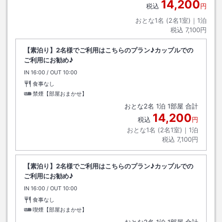
14,200
税込
円
おとな1名 (
2
名1室)｜
1
泊
税込
7,100円
【素泊り】2名様でご利用はこちらのプラン♪カップルでの
ご利用にお勧め♪
IN
チェックイン
16:00
/ OUT
チェックアウト
10:00
食事なし
禁煙【部屋おまかせ】
おとな
2
名
1
泊
1
部屋 合計
14,200
税込
円
おとな1名 (
2
名1室)｜
1
泊
税込
7,100円
【素泊り】2名様でご利用はこちらのプラン♪カップルでの
ご利用にお勧め♪
IN
チェックイン
16:00
/ OUT
チェックアウト
10:00
食事なし
喫煙【部屋おまかせ】