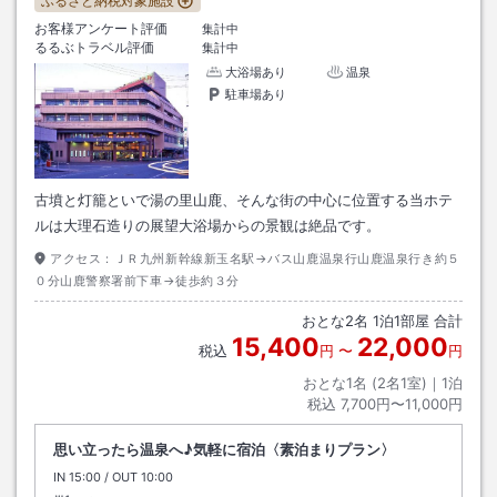
ふるさと納税対象施設
お客様アンケート評価
集計中
るるぶトラベル評価
集計中
大浴場あり
温泉
駐車場あり
古墳と灯籠といで湯の里山鹿、そんな街の中心に位置する当ホテ
ルは大理石造りの展望大浴場からの景観は絶品です。
アクセス：
ＪＲ九州新幹線新玉名駅→バス山鹿温泉行山鹿温泉行き約５
０分山鹿警察署前下車→徒歩約３分
おとな
2
名
1
泊
1
部屋 合計
15,400
22,000
税込
円
〜
円
おとな1名 (
2
名1室)｜
1
泊
税込
7,700円〜11,000円
思い立ったら温泉へ♪気軽に宿泊〈素泊まりプラン〉
IN
チェックイン
15:00
/ OUT
チェックアウト
10:00