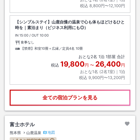
税込
8,800円〜12,100円
【シンプルステイ】山鹿自慢の温泉で心も体もほどけるひと
時を｜素泊まり（ビジネス利用にも◎）
IN
チェックイン
15:00
/ OUT
チェックアウト
10:00
食事なし
【禁煙】和室10畳＋広縁／定員4名
10畳
おとな
2
名
1
泊
1
部屋 合計
19,800
26,400
税込
円
〜
円
おとな1名 (
2
名1室)｜
1
泊
税込
9,900円〜13,200円
全ての宿泊プランを見る
富士ホテル
地図
熊本県
山鹿温泉