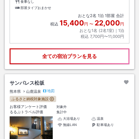
食事なし
部屋タイプおまかせ
おとな
2
名
1
泊
1
部屋 合計
15,400
22,000
税込
円
〜
円
おとな1名 (
2
名1室)｜
1
泊
税込
7,700円〜11,000円
全ての宿泊プランを見る
サンパレス松坂
地図
熊本県
山鹿温泉
ふるさと納税対象施設
お客様アンケート評価
対象外
るるぶトラベル評価
集計中
大浴場あり
温泉
無線LAN
駐車場あり