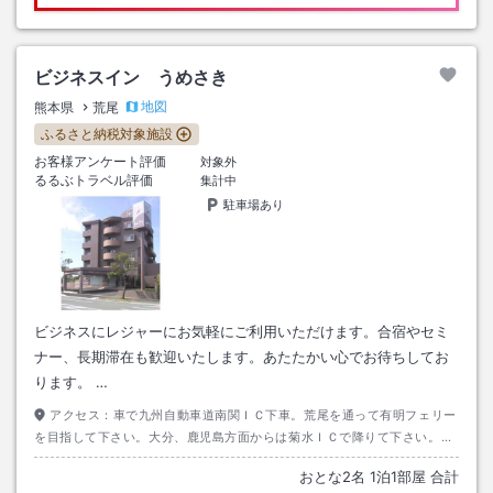
ビジネスイン うめさき
地図
熊本県
荒尾
ふるさと納税対象施設
お客様アンケート評価
対象外
るるぶトラベル評価
集計中
駐車場あり
ビジネスにレジャーにお気軽にご利用いただけます。合宿やセミ
ナー、長期滞在も歓迎いたします。あたたかい心でお待ちしてお
ります。 …
アクセス：
車で九州自動車道南関ＩＣ下車。荒尾を通って有明フェリー
を目指して下さい。大分、鹿児島方面からは菊水ＩＣで降りて下さい。飛
行機、新幹線共に福岡で降りてＪＲ鹿児島線で長洲駅下車。
おとな
2
名
1
泊
1
部屋 合計