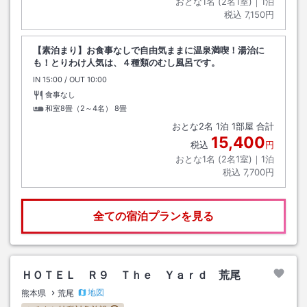
おとな1名 (
2
名1室)｜
1
泊
税込
7,150円
【素泊まり】お食事なしで自由気ままに温泉満喫！湯治に
も！とりわけ人気は、４種類のむし風呂です。
IN
チェックイン
15:00
/ OUT
チェックアウト
10:00
食事なし
和室8畳（2～4名）
8畳
おとな
2
名
1
泊
1
部屋 合計
15,400
税込
円
おとな1名 (
2
名1室)｜
1
泊
税込
7,700円
全ての宿泊プランを見る
ＨＯＴＥＬ Ｒ９ Ｔｈｅ Ｙａｒｄ 荒尾
地図
熊本県
荒尾