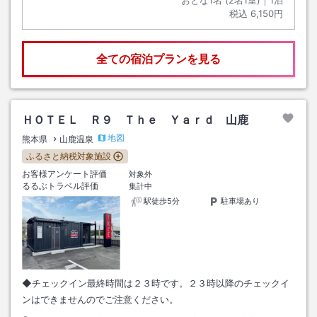
おとな1名 (
2
名1室)｜
1
泊
税込
6,150円
全ての宿泊プランを見る
ＨＯＴＥＬ Ｒ９ Ｔｈｅ Ｙａｒｄ 山鹿
地図
熊本県
山鹿温泉
ふるさと納税対象施設
お客様アンケート評価
対象外
るるぶトラベル評価
集計中
駅徒歩5分
駐車場あり
◆チェックイン最終時間は２３時です。２３時以降のチェックイ
ンはできませんのでご注意ください。