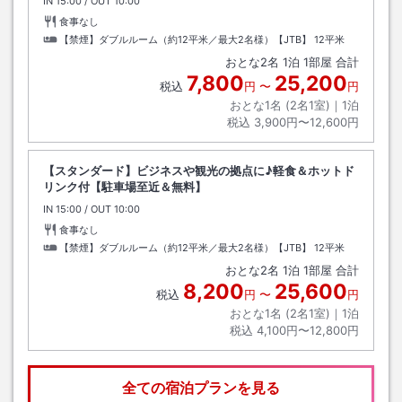
IN
チェックイン
15:00
/ OUT
チェックアウト
10:00
食事なし
【禁煙】ダブルルーム（約12平米／最大2名様）【JTB】
12平米
おとな
2
名
1
泊
1
部屋 合計
7,800
25,200
税込
円
〜
円
おとな1名 (
2
名1室)｜
1
泊
税込
3,900円〜12,600円
【スタンダード】ビジネスや観光の拠点に♪軽食＆ホットド
リンク付【駐車場至近＆無料】
IN
チェックイン
15:00
/ OUT
チェックアウト
10:00
食事なし
【禁煙】ダブルルーム（約12平米／最大2名様）【JTB】
12平米
おとな
2
名
1
泊
1
部屋 合計
8,200
25,600
税込
円
〜
円
おとな1名 (
2
名1室)｜
1
泊
税込
4,100円〜12,800円
全ての宿泊プランを見る