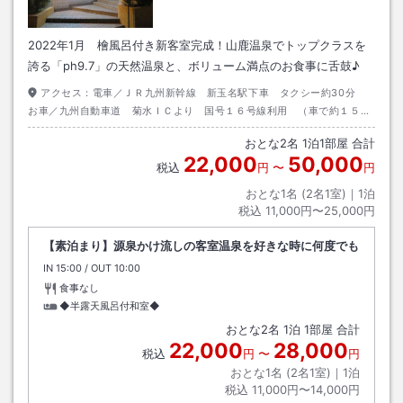
2022年1月 檜風呂付き新客室完成！山鹿温泉でトップクラスを
誇る「ph9.7」の天然温泉と、ボリューム満点のお食事に舌鼓♪
アクセス：
電車／ＪＲ九州新幹線 新玉名駅下車 タクシー約30分
お車／九州自動車道 菊水ＩＣより 国号１６号線利用 （車で約１５
分）
おとな
2
名
1
泊
1
部屋 合計
22,000
50,000
税込
円
〜
円
おとな1名 (
2
名1室)｜
1
泊
税込
11,000円〜25,000円
【素泊まり】源泉かけ流しの客室温泉を好きな時に何度でも
IN
チェックイン
15:00
/ OUT
チェックアウト
10:00
食事なし
◆半露天風呂付和室◆
おとな
2
名
1
泊
1
部屋 合計
22,000
28,000
税込
円
〜
円
おとな1名 (
2
名1室)｜
1
泊
税込
11,000円〜14,000円