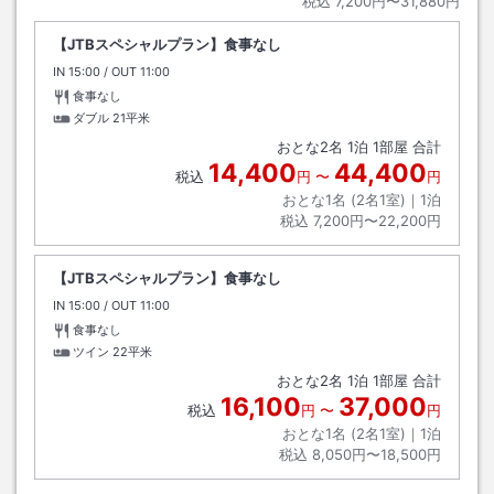
税込
7,200円〜31,880円
【JTBスペシャルプラン】食事なし
IN
チェックイン
15:00
/ OUT
チェックアウト
11:00
食事なし
ダブル
21平米
おとな
2
名
1
泊
1
部屋 合計
14,400
44,400
税込
円
〜
円
おとな1名 (
2
名1室)｜
1
泊
税込
7,200円〜22,200円
【JTBスペシャルプラン】食事なし
IN
チェックイン
15:00
/ OUT
チェックアウト
11:00
食事なし
ツイン
22平米
おとな
2
名
1
泊
1
部屋 合計
16,100
37,000
税込
円
〜
円
おとな1名 (
2
名1室)｜
1
泊
税込
8,050円〜18,500円