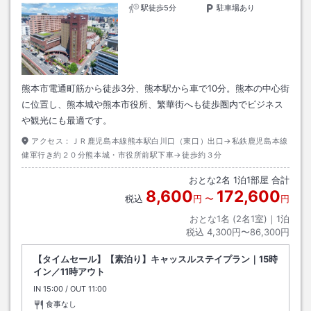
駅徒歩5分
駐車場あり
熊本市電通町筋から徒歩3分、熊本駅から車で10分。熊本の中心街
に位置し、熊本城や熊本市役所、繁華街へも徒歩圏内でビジネス
や観光にも最適です。
アクセス：
ＪＲ鹿児島本線熊本駅白川口（東口）出口→私鉄鹿児島本線
健軍行き約２０分熊本城・市役所前駅下車→徒歩約３分
おとな
2
名
1
泊
1
部屋 合計
8,600
172,600
税込
円
〜
円
おとな1名 (
2
名1室)｜
1
泊
税込
4,300円〜86,300円
【タイムセール】【素泊り】キャッスルステイプラン｜15時
イン／11時アウト
IN
チェックイン
15:00
/ OUT
チェックアウト
11:00
食事なし