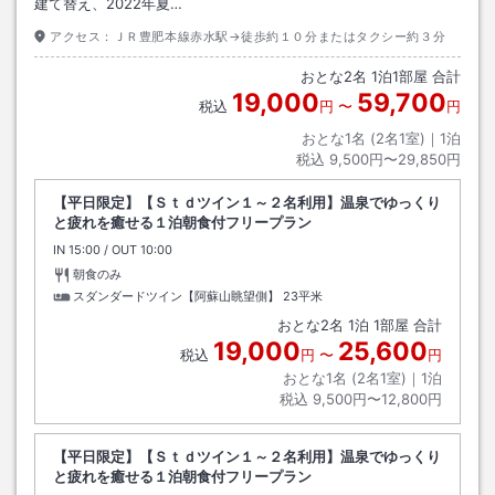
建て替え、2022年夏…
アクセス：
ＪＲ豊肥本線赤水駅→徒歩約１０分またはタクシー約３分
おとな
2
名
1
泊
1
部屋 合計
19,000
59,700
税込
円
〜
円
おとな1名 (
2
名1室)｜
1
泊
税込
9,500円〜29,850円
【平日限定】【Ｓｔｄツイン１～２名利用】温泉でゆっくり
と疲れを癒せる１泊朝食付フリープラン
IN
チェックイン
15:00
/ OUT
チェックアウト
10:00
朝食のみ
スダンダードツイン【阿蘇山眺望側】
23平米
おとな
2
名
1
泊
1
部屋 合計
19,000
25,600
税込
円
〜
円
おとな1名 (
2
名1室)｜
1
泊
税込
9,500円〜12,800円
【平日限定】【Ｓｔｄツイン１～２名利用】温泉でゆっくり
と疲れを癒せる１泊朝食付フリープラン