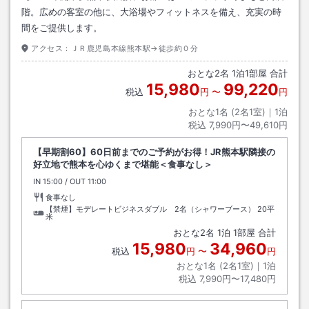
階。広めの客室の他に、大浴場やフィットネスを備え、充実の時
間をご提供します。
アクセス：
ＪＲ鹿児島本線熊本駅→徒歩約０分
おとな
2
名
1
泊
1
部屋 合計
15,980
99,220
税込
円
〜
円
おとな1名 (
2
名1室)｜
1
泊
税込
7,990円〜49,610円
【早期割60】60日前までのご予約がお得！JR熊本駅隣接の
好立地で熊本を心ゆくまで堪能＜食事なし＞
IN
チェックイン
15:00
/ OUT
チェックアウト
11:00
食事なし
【禁煙】モデレートビジネスダブル 2名（シャワーブース）
20平
米
おとな
2
名
1
泊
1
部屋 合計
15,980
34,960
税込
円
〜
円
おとな1名 (
2
名1室)｜
1
泊
税込
7,990円〜17,480円