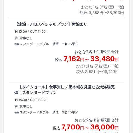
おとな1名 (
2
名1室)｜
1
泊
税込
3,388円〜38,763円
【連泊・JTBスペシャルプラン】素泊まり
IN
チェックイン
15:00
/ OUT
チェックアウト
11:00
食事なし
スタンダードダブル 禁煙 2名
15平米
おとな
2
名
1
泊
1
部屋 合計
7,162
33,480
税込
円
〜
円
おとな1名 (
2
名1室)｜
1
泊
税込
3,581円〜16,740円
【タイムセール】食事無し／熊本城を見渡せる大浴場完
備！スタンダードプラン
IN
チェックイン
15:00
/ OUT
チェックアウト
11:00
食事なし
スタンダードダブル 禁煙 2名
15平米
おとな
2
名
1
泊
1
部屋 合計
7,700
36,000
税込
円
〜
円