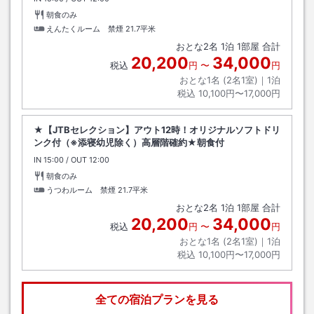
朝食のみ
えんたくルーム 禁煙
21.7平米
おとな
2
名
1
泊
1
部屋 合計
20,200
34,000
税込
円
〜
円
おとな1名 (
2
名1室)｜
1
泊
税込
10,100円〜17,000円
★【JTBセレクション】アウト12時！オリジナルソフトドリ
ンク付（※添寝幼児除く）高層階確約★朝食付
IN
チェックイン
15:00
/ OUT
チェックアウト
12:00
朝食のみ
うつわルーム 禁煙
21.7平米
おとな
2
名
1
泊
1
部屋 合計
20,200
34,000
税込
円
〜
円
おとな1名 (
2
名1室)｜
1
泊
税込
10,100円〜17,000円
全ての宿泊プランを見る