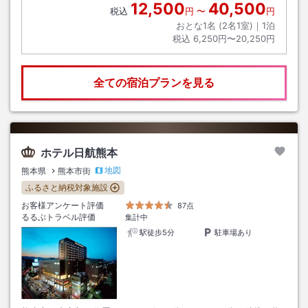
12,500
40,500
税込
円
〜
円
おとな1名 (
2
名1室)｜
1
泊
税込
6,250円〜20,250円
全ての宿泊プランを見る
ホテル日航熊本
地図
熊本県
熊本市街
ふるさと納税対象施設
お客様アンケート評価
87点
るるぶトラベル評価
集計中
駅徒歩5分
駐車場あり