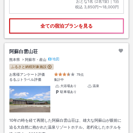
おとな1名 (
2
名1室)｜
1
泊
税込
3,850円〜18,000円
全ての宿泊プランを見る
阿蘇白雲山荘
地図
熊本県
阿蘇市・産山
ふるさと納税対象施設
お客様アンケート評価
79点
るるぶトラベル評価
集計中
大浴場あり
温泉
駐車場あり
10年の時を経て再開した阿蘇白雲山荘は、雄大な阿蘇山が眼前に
迫る大自然に抱かれた温泉リゾートホテル。老朽化したホテルを