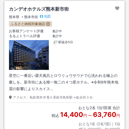
カンデオホテルズ熊本新市街
地図
熊本県
熊本市街
ふるさと納税対象施設
お客様アンケート評価
集計中
るるぶトラベル評価
集計中
駅徒歩5分
星空に一番近い露天風呂とロウリュウサウナで心洗われる極上の
癒しを。新市街にある唯一無二の４つ星ホテル。※令和8年熊本地
震の影響によりスカイス…
アクセス：
私鉄熊本市電Ａ系統辛島町駅→徒歩約３分
おとな
2
名
1
泊
1
部屋 合計
14,400
63,760
税込
円
〜
円
おとな1名 (
2
名1室)｜
1
泊