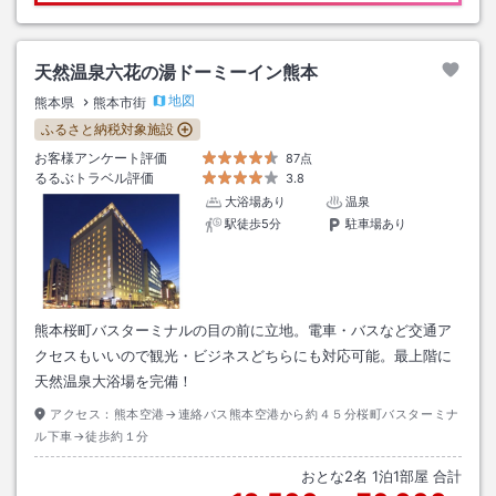
天然温泉六花の湯ドーミーイン熊本
地図
熊本県
熊本市街
ふるさと納税対象施設
お客様アンケート評価
87点
るるぶトラベル評価
3.8
大浴場あり
温泉
駅徒歩5分
駐車場あり
熊本桜町バスターミナルの目の前に立地。電車・バスなど交通ア
クセスもいいので観光・ビジネスどちらにも対応可能。最上階に
天然温泉大浴場を完備！
アクセス：
熊本空港→連絡バス熊本空港から約４５分桜町バスターミナ
ル下車→徒歩約１分
おとな
2
名
1
泊
1
部屋 合計