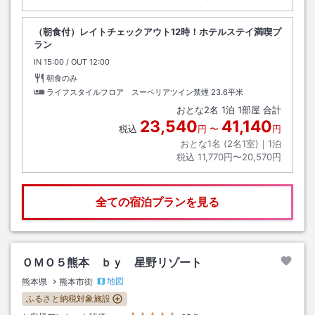
（朝食付）レイトチェックアウト12時！ホテルステイ満喫プ
ラン
IN
チェックイン
15:00
/ OUT
チェックアウト
12:00
朝食のみ
ライフスタイルフロア スーペリアツイン禁煙
23.6平米
おとな
2
名
1
泊
1
部屋 合計
23,540
41,140
税込
円
〜
円
おとな1名 (
2
名1室)｜
1
泊
税込
11,770円〜20,570円
全ての宿泊プランを見る
ＯＭＯ５熊本 ｂｙ 星野リゾート
地図
熊本県
熊本市街
ふるさと納税対象施設