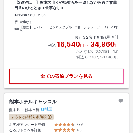
【2連泊以上】熊本の山々や街並みを一望しながら過ごす非
日常のひととき＜食事なし＞
IN
チェックイン
15:00
/ OUT
チェックアウト
11:00
食事なし
【禁煙】モデレートビジネスダブル 2名（シャワーブース）
20平
米
おとな
2
名
1
泊
1
部屋 合計
16,540
34,960
税込
円
〜
円
おとな1名 (
2
名1室)｜
1
泊
税込
8,270円〜17,480円
全ての宿泊プランを見る
熊本ホテルキャッスル
地図
熊本県
熊本市街
ふるさと納税対象施設
お客様アンケート評価
85点
るるぶトラベル評価
4.8