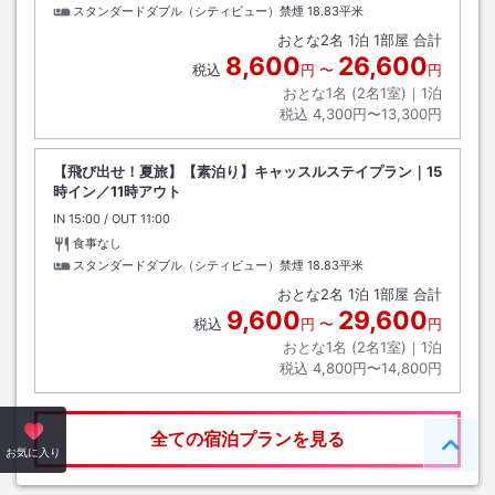
スタンダードダブル（シティビュー）禁煙
18.83平米
おとな
2
名
1
泊
1
部屋 合計
8,600
26,600
税込
円
〜
円
おとな1名 (
2
名1室)｜
1
泊
税込
4,300円〜13,300円
【飛び出せ！夏旅】【素泊り】キャッスルステイプラン｜15
時イン／11時アウト
IN
チェックイン
15:00
/ OUT
チェックアウト
11:00
食事なし
スタンダードダブル（シティビュー）禁煙
18.83平米
おとな
2
名
1
泊
1
部屋 合計
9,600
29,600
税込
円
〜
円
おとな1名 (
2
名1室)｜
1
泊
税込
4,800円〜14,800円
全ての宿泊プランを見る
ペー
お気に入り