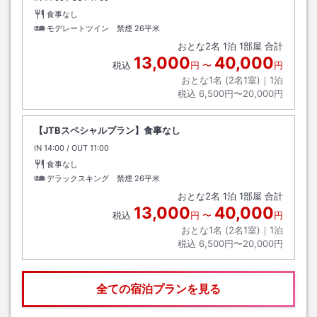
食事なし
モデレートツイン 禁煙
26平米
おとな
2
名
1
泊
1
部屋 合計
13,000
40,000
税込
円
〜
円
おとな1名 (
2
名1室)｜
1
泊
税込
6,500円〜20,000円
【JTBスペシャルプラン】食事なし
IN
チェックイン
14:00
/ OUT
チェックアウト
11:00
食事なし
デラックスキング 禁煙
26平米
おとな
2
名
1
泊
1
部屋 合計
13,000
40,000
税込
円
〜
円
おとな1名 (
2
名1室)｜
1
泊
税込
6,500円〜20,000円
全ての宿泊プランを見る