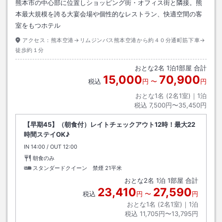
熊本市の中心部に位置しショッピング街・オフィス街と隣接。熊
本最大規模を誇る大宴会場や個性的なレストラン、快適空間の客
室をもつホテル
アクセス：
熊本空港→リムジンバス熊本空港から約４０分通町筋下車→
徒歩約１分
おとな
2
名
1
泊
1
部屋 合計
15,000
70,900
税込
円
〜
円
おとな1名 (
2
名1室)｜
1
泊
税込
7,500円〜35,450円
【早期45】（朝食付）レイトチェックアウト12時！最大22
時間ステイOK♪
IN
チェックイン
14:00
/ OUT
チェックアウト
12:00
朝食のみ
スタンダードクイーン 禁煙
21平米
おとな
2
名
1
泊
1
部屋 合計
23,410
27,590
税込
円
〜
円
おとな1名 (
2
名1室)｜
1
泊
税込
11,705円〜13,795円