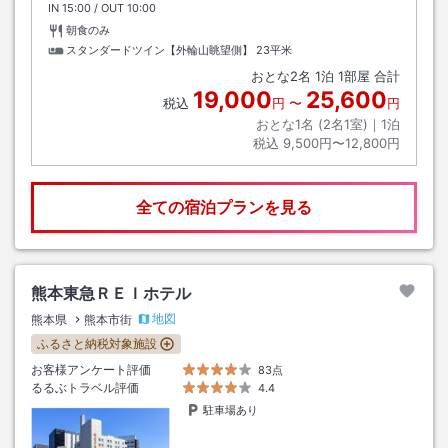
IN
チェックイン
15:00
/ OUT
チェックアウト
10:00
朝食のみ
スタンダードツイン【外輪山眺望側】
23平米
おとな
2
名
1
泊
1
部屋 合計
19,000
25,600
税込
円
〜
円
おとな1名 (
2
名1室)｜
1
泊
税込
9,500円〜12,800円
全ての宿泊プランを見る
熊本東急ＲＥＩホテル
地図
熊本県
熊本市街
ふるさと納税対象施設
お客様アンケート評価
83点
るるぶトラベル評価
4.4
駐車場あり