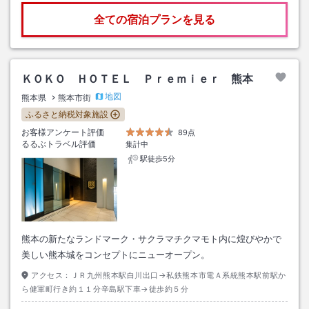
全ての宿泊プランを見る
ＫＯＫＯ ＨＯＴＥＬ Ｐｒｅｍｉｅｒ 熊本
地図
熊本県
熊本市街
ふるさと納税対象施設
お客様アンケート評価
89点
るるぶトラベル評価
集計中
駅徒歩5分
熊本の新たなランドマーク・サクラマチクマモト内に煌びやかで
美しい熊本城をコンセプトにニューオープン。
アクセス：
ＪＲ九州熊本駅白川出口→私鉄熊本市電Ａ系統熊本駅前駅か
ら健軍町行き約１１分辛島駅下車→徒歩約５分