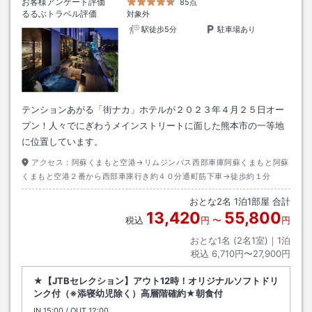
お客様アンケート評価
85点
るるぶトラベル評価
対象外
駅徒歩5分
駐車場あり
テンションあがる「街ナカ」ホテルが２０２３年４月２５日オー
プン！人々でにぎわうメインストリートに面した熊本市の一等地
に位置しています。
アクセス：
阿蘇くまもと空港→リムジンバス西部車庫阿蘇くまもと阿蘇
くまもと空港２番から西部車庫行き約４０分通町筋下車→徒歩約１分
おとな
2
名
1
泊
1
部屋 合計
13,420
55,800
税込
円
〜
円
おとな1名 (
2
名1室)｜
1
泊
税込
6,710円〜27,900円
★【JTBセレクション】アウト12時！オリジナルソフトドリ
ンク付（※添寝幼児除く）高層階確約★朝食付
IN
チェックイン
15:00
/ OUT
チェックアウト
12:00