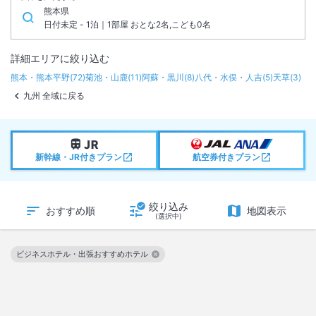
熊本県
日付未定 - 1泊｜1部屋 おとな2名,こども0名
詳細エリアに絞り込む
熊本・熊本平野
(
72
)
菊池・山鹿
(
11
)
阿蘇・黒川
(
8
)
八代・水俣・人吉
(
5
)
天草
(
3
)
九州 全域に戻る
新幹線・JR付きプラン
航空券付きプラン
絞り込み
おすすめ順
地図表示
(選択中)
ビジネスホテル・出張おすすめホテル
この絞り込み条件を解除