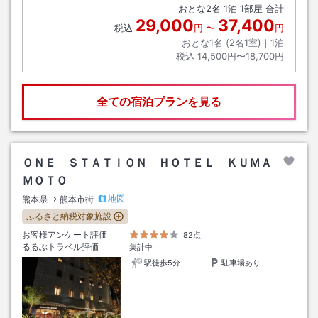
おとな
2
名
1
泊
1
部屋 合計
29,000
37,400
税込
円
〜
円
おとな1名 (
2
名1室)｜
1
泊
税込
14,500円〜18,700円
全ての宿泊プランを見る
ＯＮＥ ＳＴＡＴＩＯＮ ＨＯＴＥＬ ＫＵＭＡ
ＭＯＴＯ
地図
熊本県
熊本市街
ふるさと納税対象施設
お客様アンケート評価
82点
るるぶトラベル評価
集計中
駅徒歩5分
駐車場あり