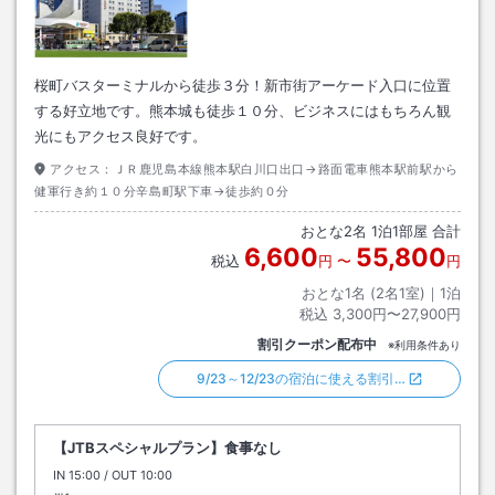
桜町バスターミナルから徒歩３分！新市街アーケード入口に位置
する好立地です。熊本城も徒歩１０分、ビジネスにはもちろん観
光にもアクセス良好です。
アクセス：
ＪＲ鹿児島本線熊本駅白川口出口→路面電車熊本駅前駅から
健軍行き約１０分辛島町駅下車→徒歩約０分
おとな
2
名
1
泊
1
部屋 合計
6,600
55,800
税込
円
〜
円
おとな1名 (
2
名1室)｜
1
泊
税込
3,300円〜27,900円
割引クーポン配布中
※利用条件あり
9/23～12/23の宿泊に使える割引…
【JTBスペシャルプラン】食事なし
IN
チェックイン
15:00
/ OUT
チェックアウト
10:00