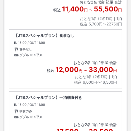
おとな
2
名
1
泊
1
部屋 合計
11,400
55,500
税込
円
〜
円
おとな1名 (
2
名1室)｜
1
泊
税込
5,700円〜27,750円
【JTBスペシャルプラン】食事なし
IN
チェックイン
15:00
/ OUT
チェックアウト
11:00
食事なし
ダブル
16.9平米
おとな
2
名
1
泊
1
部屋 合計
12,000
33,000
税込
円
〜
円
おとな1名 (
2
名1室)｜
1
泊
税込
6,000円〜16,500円
【JTBスペシャルプラン】一泊朝食付き
IN
チェックイン
15:00
/ OUT
チェックアウト
11:00
朝食のみ
ダブル
16.9平米
おとな
2
名
1
泊
1
部屋 合計