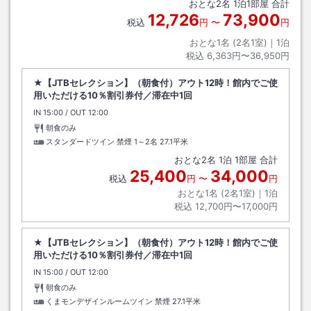
おとな
2
名
1
泊
1
部屋 合計
12,726
73,900
税込
円
〜
円
おとな1名 (
2
名1室)｜
1
泊
税込
6,363円〜36,950円
★【JTBセレクション】（朝食付）アウト12時！館内でご使
用いただける10％割引券付／滞在中1回
IN
チェックイン
15:00
/ OUT
チェックアウト
12:00
朝食のみ
スタンダードツイン 禁煙 1～2名
27.1平米
おとな
2
名
1
泊
1
部屋 合計
25,400
34,000
税込
円
〜
円
おとな1名 (
2
名1室)｜
1
泊
税込
12,700円〜17,000円
★【JTBセレクション】（朝食付）アウト12時！館内でご使
用いただける10％割引券付／滞在中1回
IN
チェックイン
15:00
/ OUT
チェックアウト
12:00
朝食のみ
くまモンデザインルームツイン 禁煙
27.1平米