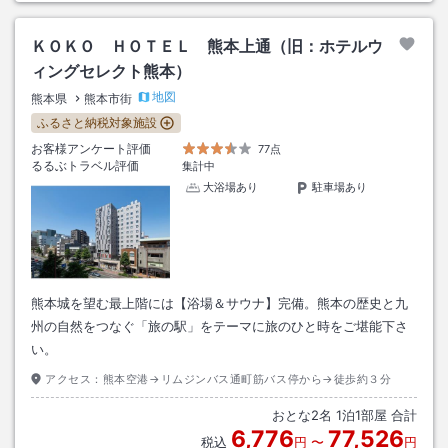
ＫＯＫＯ ＨＯＴＥＬ 熊本上通（旧：ホテルウ
ィングセレクト熊本）
地図
熊本県
熊本市街
ふるさと納税対象施設
お客様アンケート評価
77点
るるぶトラベル評価
集計中
大浴場あり
駐車場あり
熊本城を望む最上階には【浴場＆サウナ】完備。熊本の歴史と九
州の自然をつなぐ「旅の駅」をテーマに旅のひと時をご堪能下さ
い。
アクセス：
熊本空港→リムジンバス通町筋バス停から→徒歩約３分
おとな
2
名
1
泊
1
部屋 合計
6,776
77,526
税込
円
〜
円