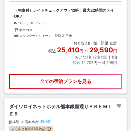
（朝食付）レイトチェックアウト12時！最大22時間ステイ
OK♪
IN
チェックイン
14:00
/ OUT
チェックアウト
12:00
朝食のみ
スタンダードクイーン 禁煙
21平米
おとな
2
名
1
泊
1
部屋 合計
25,410
29,590
税込
円
〜
円
おとな1名 (
2
名1室)｜
1
泊
税込
12,705円〜14,795円
全ての宿泊プランを見る
ダイワロイネットホテル熊本銀座通りＰＲＥＭＩ
ＥＲ
地図
熊本県
熊本市街
ふるさと納税対象施設