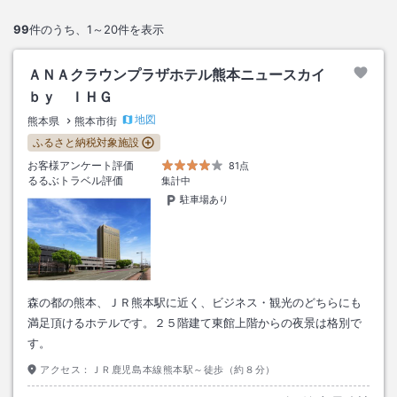
99
件のうち、
1～20
件を表示
ＡＮＡクラウンプラザホテル熊本ニュースカイ
ｂｙ ＩＨＧ
地図
熊本県
熊本市街
ふるさと納税対象施設
お客様アンケート評価
81点
るるぶトラベル評価
集計中
駐車場あり
森の都の熊本、ＪＲ熊本駅に近く、ビジネス・観光のどちらにも
満足頂けるホテルです。２５階建て東館上階からの夜景は格別で
す。
アクセス：
ＪＲ鹿児島本線熊本駅～徒歩（約８分）