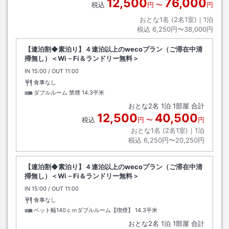
12,500
76,000
税込
円
〜
円
おとな1名 (
2
名1室)｜
1
泊
税込
6,250円〜38,000円
【連泊割◆素泊り】４連泊以上のwecoプラン（ご滞在中清
掃無し）＜Wi－Fi＆ランドリー無料＞
IN
チェックイン
15:00
/ OUT
チェックアウト
11:00
食事なし
ダブルルーム 禁煙
14.3平米
おとな
2
名
1
泊
1
部屋 合計
12,500
40,500
税込
円
〜
円
おとな1名 (
2
名1室)｜
1
泊
税込
6,250円〜20,250円
【連泊割◆素泊り】４連泊以上のwecoプラン（ご滞在中清
掃無し）＜Wi－Fi＆ランドリー無料＞
IN
チェックイン
15:00
/ OUT
チェックアウト
11:00
食事なし
ベット幅140ｃｍダブルルーム【喫煙】
14.3平米
おとな
2
名
1
泊
1
部屋 合計