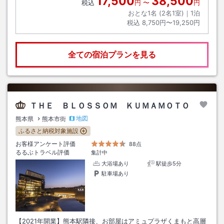
17,500
38,500
税込
円
〜
円
おとな1名 (
2
名1室)｜
1
泊
税込
8,750円〜19,250円
全ての宿泊プランを見る
ＴＨＥ ＢＬＯＳＳＯＭ ＫＵＭＡＭＯＴＯ
地図
熊本県
熊本市街
ふるさと納税対象施設
お客様アンケート評価
88点
るるぶトラベル評価
集計中
大浴場あり
駅徒歩5分
駐車場あり
【2021年開業】熊本駅隣接、お部屋はアミュプラザくまもと高層