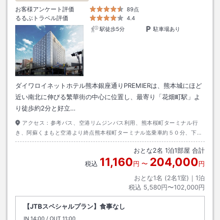
お客様アンケート評価
89点
るるぶトラベル評価
4.4
駅徒歩5分
駐車場あり
ダイワロイネットホテル熊本銀座通りPREMIERは、熊本城にほど
近い南北に伸びる繁華街の中心に位置し、最寄り「花畑町駅」よ
り徒歩約2分と好立…
アクセス：
参考バス、空港リムジンバス利用、熊本桜町ターミナル行
き、阿蘇くまもと空港より終点熊本桜町ターミナル迄乗車約５０分、下車
後６分。
おとな
2
名
1
泊
1
部屋 合計
11,160
204,000
税込
円
〜
円
おとな1名 (
2
名1室)｜
1
泊
税込
5,580円〜102,000円
【JTBスペシャルプラン】食事なし
IN
チェックイン
14:00
/ OUT
チェックアウト
11:00