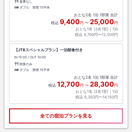
食事なし
ダブル 禁煙
15平米
おとな
2
名
1
泊
1
部屋 合計
9,400
25,000
税込
円
〜
円
おとな1名 (
2
名1室)｜
1
泊
税込
4,700円〜12,500円
【JTBスペシャルプラン】一泊朝食付き
IN
チェックイン
15:00
/ OUT
チェックアウト
10:00
朝食のみ
ダブル 禁煙
15平米
おとな
2
名
1
泊
1
部屋 合計
12,700
28,300
税込
円
〜
円
おとな1名 (
2
名1室)｜
1
泊
税込
6,350円〜14,150円
全ての宿泊プランを見る