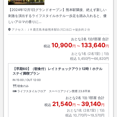
【2024年12月1日グランドオープン】熊本駅隣接、絶えず新しい
刺激を演出するライフスタイルホテル一歩足を踏み入れると、優
しいアロマの香りに…
アクセス：
ＪＲ鹿児島本線熊本駅白川口出口→徒歩約２分
おとな
2
名
1
泊
1
部屋 合計
10,900
133,640
税込
円
〜
円
おとな1名 (
2
名1室)｜
1
泊
税込
5,450円〜66,820円
【早期60】（朝食付）レイトチェックアウト12時！ホテル
ステイ満喫プラン
IN
チェックイン
15:00
/ OUT
チェックアウト
12:00
朝食のみ
ライフスタイルフロア スーペリアツイン禁煙
23.6平米
おとな
2
名
1
泊
1
部屋 合計
21,540
39,140
税込
円
〜
円
おとな1名 (
2
名1室)｜
1
泊
税込
10,770円〜19,570円