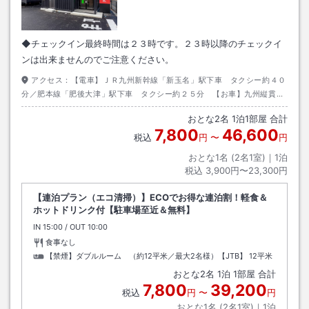
◆チェックイン最終時間は２３時です。２３時以降のチェックイ
ンは出来ませんのでご注意ください。
アクセス：
【電車】ＪＲ九州新幹線「新玉名」駅下車 タクシー約４０
分／肥本線「肥後大津」駅下車 タクシー約２５分 【お車】九州縦貫自
動車道 植木Ｉ．Ｃより約２０分
おとな
2
名
1
泊
1
部屋 合計
7,800
46,600
税込
円
〜
円
おとな1名 (
2
名1室)｜
1
泊
税込
3,900円〜23,300円
【連泊プラン（エコ清掃）】ECOでお得な連泊割！軽食＆
ホットドリンク付【駐車場至近＆無料】
IN
チェックイン
15:00
/ OUT
チェックアウト
10:00
食事なし
【禁煙】ダブルルーム （約12平米／最大2名様）【JTB】
12平米
おとな
2
名
1
泊
1
部屋 合計
7,800
39,200
税込
円
〜
円
おとな1名 (
2
名1室)｜
1
泊