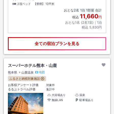
２段ベッド 【禁煙】
13平米
おとな
2
名
1
泊
1
部屋 合計
11,660
税込
円
おとな1名 (
2
名1室)｜
1
泊
税込
5,830円
全ての宿泊プランを見る
スーパーホテル熊本・山鹿
地図
熊本県
山鹿温泉
ふるさと納税対象施設
お客様アンケート評価
対象外
るるぶトラベル評価
集計中
大浴場あり
温泉
無線LAN
駐車場あり