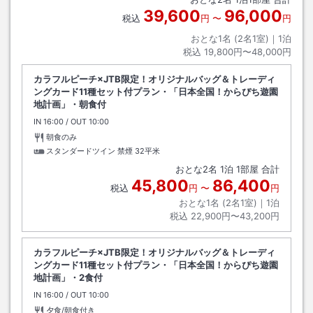
39,600
96,000
税込
円
〜
円
おとな1名 (
2
名1室)｜
1
泊
税込
19,800円〜48,000円
カラフルピーチ×JTB限定！オリジナルバッグ＆トレーディ
ングカード11種セット付プラン・「日本全国！からぴち遊園
地計画」・朝食付
IN
チェックイン
16:00
/ OUT
チェックアウト
10:00
朝食のみ
スタンダードツイン 禁煙
32平米
おとな
2
名
1
泊
1
部屋 合計
45,800
86,400
税込
円
〜
円
おとな1名 (
2
名1室)｜
1
泊
税込
22,900円〜43,200円
カラフルピーチ×JTB限定！オリジナルバッグ＆トレーディ
ングカード11種セット付プラン・「日本全国！からぴち遊園
地計画」・2食付
IN
チェックイン
16:00
/ OUT
チェックアウト
10:00
夕食/朝食付き