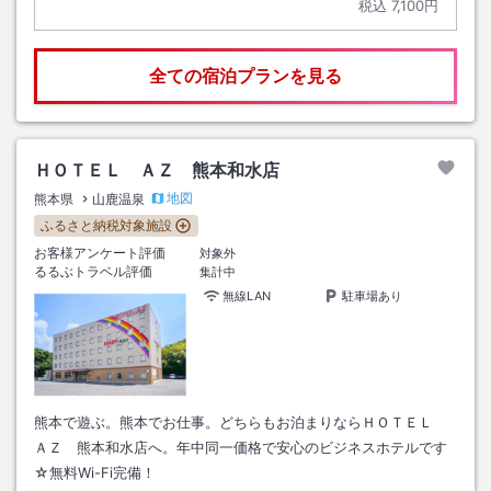
税込
7,100円
全ての宿泊プランを見る
ＨＯＴＥＬ ＡＺ 熊本和水店
地図
熊本県
山鹿温泉
ふるさと納税対象施設
お客様アンケート評価
対象外
るるぶトラベル評価
集計中
無線LAN
駐車場あり
熊本で遊ぶ。熊本でお仕事。どちらもお泊まりならＨＯＴＥＬ
ＡＺ 熊本和水店へ。年中同一価格で安心のビジネスホテルです
☆無料Wi-Fi完備！