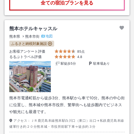
全ての宿泊プランを見る
熊本ホテルキャッスル
地図
熊本県
熊本市街
ふるさと納税対象施設
お客様アンケート評価
85点
るるぶトラベル評価
4.8
駅徒歩5分
駐車場あり
熊本市電通町筋から徒歩3分、熊本駅から車で10分。熊本の中心街
に位置し、熊本城や熊本市役所、繁華街へも徒歩圏内でビジネス
や観光にも最適です。
アクセス：
ＪＲ鹿児島本線熊本駅白川口（東口）出口→私鉄鹿児島本線
健軍行き約２０分熊本城・市役所前駅下車→徒歩約３分