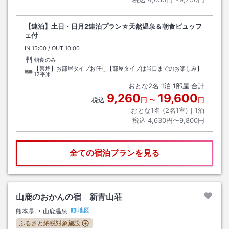
【連泊】土日・日月2連泊プラン☆天然温泉＆朝食ビュッフ
ェ付
IN
チェックイン
15:00
/ OUT
チェックアウト
10:00
朝食のみ
【禁煙】お部屋タイプお任せ【部屋タイプは当日までのお楽しみ】
12平米
おとな
2
名
1
泊
1
部屋 合計
9,260
19,600
税込
円
〜
円
おとな1名 (
2
名1室)｜
1
泊
税込
4,630円〜9,800円
全ての宿泊プランを見る
山鹿のおかんの宿 新青山荘
地図
熊本県
山鹿温泉
ふるさと納税対象施設