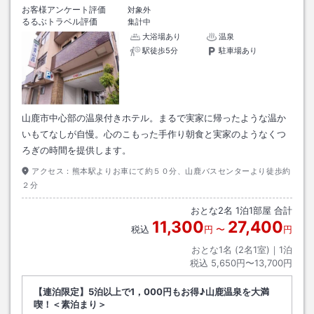
お客様アンケート評価
対象外
るるぶトラベル評価
集計中
大浴場あり
温泉
駅徒歩5分
駐車場あり
山鹿市中心部の温泉付きホテル。まるで実家に帰ったような温か
いもてなしが自慢。心のこもった手作り朝食と実家のようなくつ
ろぎの時間を提供します。
アクセス：
熊本駅よりお車にて約５０分、山鹿バスセンターより徒歩約
２分
おとな
2
名
1
泊
1
部屋 合計
11,300
27,400
税込
円
〜
円
おとな1名 (
2
名1室)｜
1
泊
税込
5,650円〜13,700円
【連泊限定】5泊以上で1，000円もお得♪山鹿温泉を大満
喫！＜素泊まり＞