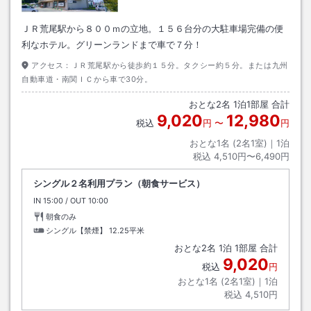
ＪＲ荒尾駅から８００ｍの立地。１５６台分の大駐車場完備の便
利なホテル。グリーンランドまで車で７分！
アクセス：
ＪＲ荒尾駅から徒歩約１５分。タクシー約５分。または九州
自動車道・南関ＩＣから車で30分。
おとな
2
名
1
泊
1
部屋 合計
9,020
12,980
税込
円
〜
円
おとな1名 (
2
名1室)｜
1
泊
税込
4,510円〜6,490円
シングル２名利用プラン（朝食サービス）
IN
チェックイン
15:00
/ OUT
チェックアウト
10:00
朝食のみ
シングル【禁煙】
12.25平米
おとな
2
名
1
泊
1
部屋 合計
9,020
税込
円
おとな1名 (
2
名1室)｜
1
泊
税込
4,510円