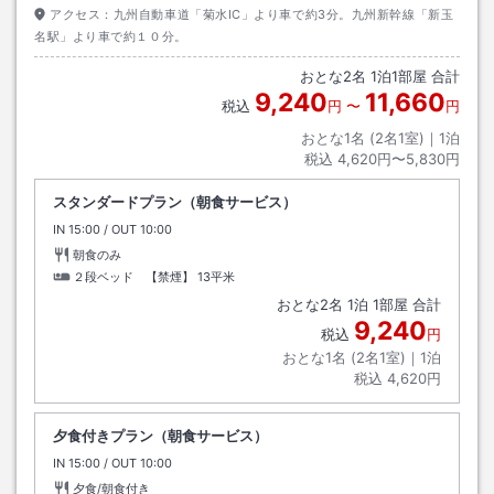
アクセス：
九州自動車道「菊水IC」より車で約3分。九州新幹線「新玉
名駅」より車で約１０分。
おとな
2
名
1
泊
1
部屋 合計
9,240
11,660
税込
円
〜
円
おとな1名 (
2
名1室)｜
1
泊
税込
4,620円〜5,830円
スタンダードプラン（朝食サービス）
IN
チェックイン
15:00
/ OUT
チェックアウト
10:00
朝食のみ
２段ベッド 【禁煙】
13平米
おとな
2
名
1
泊
1
部屋 合計
9,240
税込
円
おとな1名 (
2
名1室)｜
1
泊
税込
4,620円
夕食付きプラン（朝食サービス）
IN
チェックイン
15:00
/ OUT
チェックアウト
10:00
夕食/朝食付き