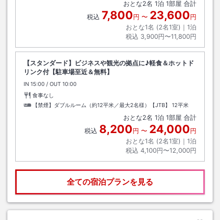
おとな
2
名
1
泊
1
部屋 合計
7,800
23,600
税込
円
〜
円
おとな1名 (
2
名1室)｜
1
泊
税込
3,900円〜11,800円
【スタンダード】ビジネスや観光の拠点に♪軽食＆ホットド
リンク付【駐車場至近＆無料】
IN
チェックイン
15:00
/ OUT
チェックアウト
10:00
食事なし
【禁煙】ダブルルーム（約12平米／最大2名様）【JTB】
12平米
おとな
2
名
1
泊
1
部屋 合計
8,200
24,000
税込
円
〜
円
おとな1名 (
2
名1室)｜
1
泊
税込
4,100円〜12,000円
全ての宿泊プランを見る