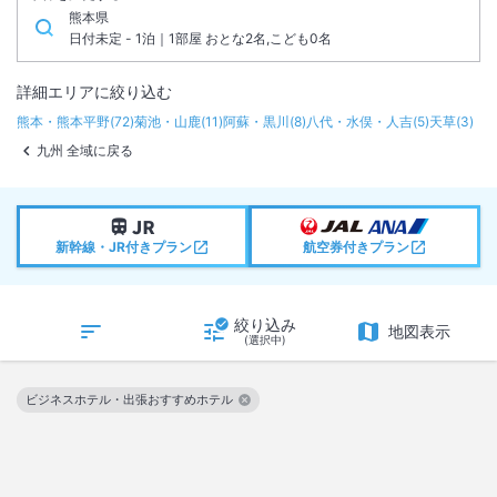
熊本県
日付未定 - 1泊｜1部屋 おとな2名,こども0名
詳細エリアに絞り込む
熊本・熊本平野
(
72
)
菊池・山鹿
(
11
)
阿蘇・黒川
(
8
)
八代・水俣・人吉
(
5
)
天草
(
3
)
九州 全域に戻る
新幹線・JR付きプラン
航空券付きプラン
絞り込み
地図表示
(選択中)
ビジネスホテル・出張おすすめホテル
この絞り込み条件を解除