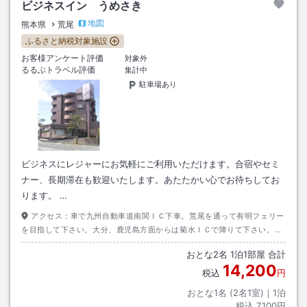
ビジネスイン うめさき
地図
熊本県
荒尾
ふるさと納税対象施設
お客様アンケート評価
対象外
るるぶトラベル評価
集計中
駐車場あり
ビジネスにレジャーにお気軽にご利用いただけます。合宿やセミ
ナー、長期滞在も歓迎いたします。あたたかい心でお待ちしてお
ります。 …
アクセス：
車で九州自動車道南関ＩＣ下車。荒尾を通って有明フェリー
を目指して下さい。大分、鹿児島方面からは菊水ＩＣで降りて下さい。飛
行機、新幹線共に福岡で降りてＪＲ鹿児島線で長洲駅下車。
おとな
2
名
1
泊
1
部屋 合計
14,200
税込
円
おとな1名 (
2
名1室)｜
1
泊
税込
7,100円