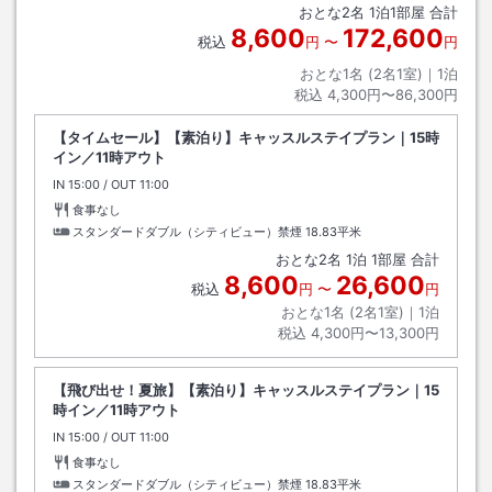
おとな
2
名
1
泊
1
部屋 合計
8,600
172,600
税込
円
〜
円
おとな1名 (
2
名1室)｜
1
泊
税込
4,300円〜86,300円
【タイムセール】【素泊り】キャッスルステイプラン｜15時
イン／11時アウト
IN
チェックイン
15:00
/ OUT
チェックアウト
11:00
食事なし
スタンダードダブル（シティビュー）禁煙
18.83平米
おとな
2
名
1
泊
1
部屋 合計
8,600
26,600
税込
円
〜
円
おとな1名 (
2
名1室)｜
1
泊
税込
4,300円〜13,300円
【飛び出せ！夏旅】【素泊り】キャッスルステイプラン｜15
時イン／11時アウト
IN
チェックイン
15:00
/ OUT
チェックアウト
11:00
食事なし
スタンダードダブル（シティビュー）禁煙
18.83平米