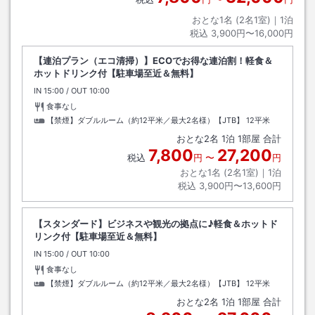
おとな1名 (
2
名1室)｜
1
泊
税込
3,900円〜16,000円
【連泊プラン（エコ清掃）】ECOでお得な連泊割！軽食＆
ホットドリンク付【駐車場至近＆無料】
IN
チェックイン
15:00
/ OUT
チェックアウト
10:00
食事なし
【禁煙】ダブルルーム（約12平米／最大2名様）【JTB】
12平米
おとな
2
名
1
泊
1
部屋 合計
7,800
27,200
税込
円
〜
円
おとな1名 (
2
名1室)｜
1
泊
税込
3,900円〜13,600円
【スタンダード】ビジネスや観光の拠点に♪軽食＆ホットド
リンク付【駐車場至近＆無料】
IN
チェックイン
15:00
/ OUT
チェックアウト
10:00
食事なし
【禁煙】ダブルルーム（約12平米／最大2名様）【JTB】
12平米
おとな
2
名
1
泊
1
部屋 合計