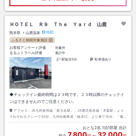
ＨＯＴＥＬ Ｒ９ Ｔｈｅ Ｙａｒｄ 山鹿
地図
熊本県
山鹿温泉
ふるさと納税対象施設
お客様アンケート評価
対象外
るるぶトラベル評価
集計中
駅徒歩5分
駐車場あり
◆チェックイン最終時間は２３時です。２３時以降のチェックイ
ンはできませんのでご注意ください。
アクセス：
JR九州新幹線「新玉名駅」、JR鹿児島本線「木葉駅」より
それぞれタクシーで30分、九州自動車道「植木IC」より車で15分、「菊
水IC」より車で20分。
おとな
2
名
1
泊
1
部屋 合計
7,800
32,000
税込
円
〜
円