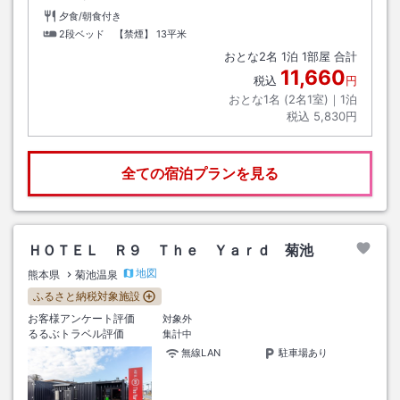
夕食/朝食付き
2段ベッド 【禁煙】
13平米
おとな
2
名
1
泊
1
部屋 合計
11,660
税込
円
おとな1名 (
2
名1室)｜
1
泊
税込
5,830円
全ての宿泊プランを見る
ＨＯＴＥＬ Ｒ９ Ｔｈｅ Ｙａｒｄ 菊池
地図
熊本県
菊池温泉
ふるさと納税対象施設
お客様アンケート評価
対象外
るるぶトラベル評価
集計中
無線LAN
駐車場あり