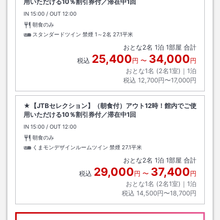
用いただける10％割引券付／滞在中1回
IN
チェックイン
15:00
/ OUT
チェックアウト
12:00
朝食のみ
スタンダードツイン 禁煙 1～2名
27.1平米
おとな
2
名
1
泊
1
部屋 合計
25,400
34,000
税込
円
〜
円
おとな1名 (
2
名1室)｜
1
泊
税込
12,700円〜17,000円
★【JTBセレクション】（朝食付）アウト12時！館内でご使
用いただける10％割引券付／滞在中1回
IN
チェックイン
15:00
/ OUT
チェックアウト
12:00
朝食のみ
くまモンデザインルームツイン 禁煙
27.1平米
おとな
2
名
1
泊
1
部屋 合計
29,000
37,400
税込
円
〜
円
おとな1名 (
2
名1室)｜
1
泊
税込
14,500円〜18,700円