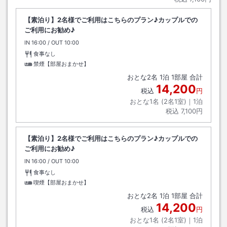
【素泊り】2名様でご利用はこちらのプラン♪カップルでの
ご利用にお勧め♪
IN
チェックイン
16:00
/ OUT
チェックアウト
10:00
食事なし
禁煙【部屋おまかせ】
おとな
2
名
1
泊
1
部屋 合計
14,200
税込
円
おとな1名 (
2
名1室)｜
1
泊
税込
7,100円
【素泊り】2名様でご利用はこちらのプラン♪カップルでの
ご利用にお勧め♪
IN
チェックイン
16:00
/ OUT
チェックアウト
10:00
食事なし
喫煙【部屋おまかせ】
おとな
2
名
1
泊
1
部屋 合計
14,200
税込
円
おとな1名 (
2
名1室)｜
1
泊