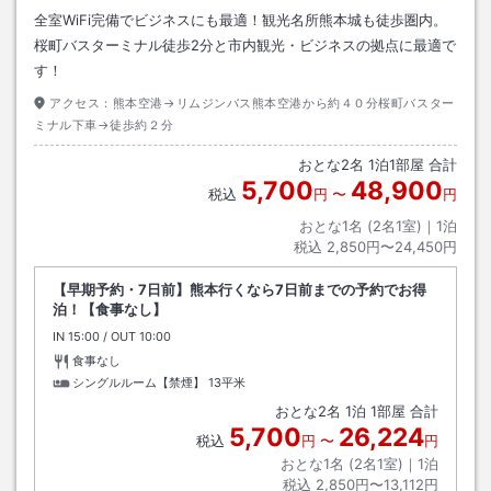
全室WiFi完備でビジネスにも最適！観光名所熊本城も徒歩圏内。
桜町バスターミナル徒歩2分と市内観光・ビジネスの拠点に最適で
す！
アクセス：
熊本空港→リムジンバス熊本空港から約４０分桜町バスター
ミナル下車→徒歩約２分
おとな
2
名
1
泊
1
部屋 合計
5,700
48,900
税込
円
〜
円
おとな1名 (
2
名1室)｜
1
泊
税込
2,850円〜24,450円
【早期予約・7日前】熊本行くなら7日前までの予約でお得
泊！【食事なし】
IN
チェックイン
15:00
/ OUT
チェックアウト
10:00
食事なし
シングルルーム【禁煙】
13平米
おとな
2
名
1
泊
1
部屋 合計
5,700
26,224
税込
円
〜
円
おとな1名 (
2
名1室)｜
1
泊
税込
2,850円〜13,112円