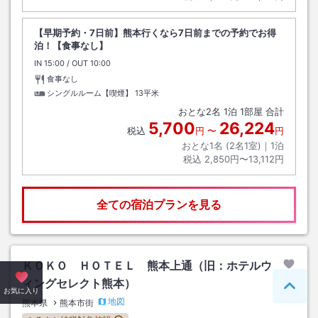
【早期予約・7日前】熊本行くなら7日前までの予約でお得
泊！【食事なし】
IN
チェックイン
15:00
/ OUT
チェックアウト
10:00
食事なし
シングルルーム【喫煙】
13平米
おとな
2
名
1
泊
1
部屋 合計
5,700
26,224
税込
円
〜
円
おとな1名 (
2
名1室)｜
1
泊
税込
2,850円〜13,112円
全ての宿泊プランを見る
ＫＯＫＯ ＨＯＴＥＬ 熊本上通（旧：ホテルウ
ィングセレクト熊本）
ペー
お気に入り
地図
熊本県
熊本市街