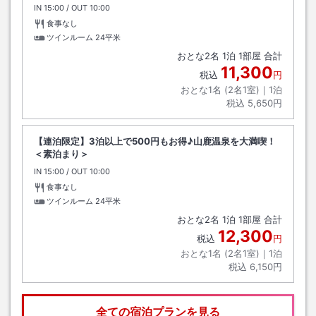
IN
チェックイン
15:00
/ OUT
チェックアウト
10:00
食事なし
ツインルーム
24平米
おとな
2
名
1
泊
1
部屋 合計
11,300
税込
円
おとな1名 (
2
名1室)｜
1
泊
税込
5,650円
【連泊限定】3泊以上で500円もお得♪山鹿温泉を大満喫！
＜素泊まり＞
IN
チェックイン
15:00
/ OUT
チェックアウト
10:00
食事なし
ツインルーム
24平米
おとな
2
名
1
泊
1
部屋 合計
12,300
税込
円
おとな1名 (
2
名1室)｜
1
泊
税込
6,150円
全ての宿泊プランを見る