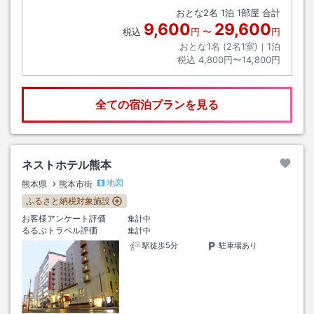
おとな
2
名
1
泊
1
部屋 合計
9,600
29,600
税込
円
〜
円
おとな1名 (
2
名1室)｜
1
泊
税込
4,800円〜14,800円
全ての宿泊プランを見る
ネストホテル熊本
地図
熊本県
熊本市街
ふるさと納税対象施設
お客様アンケート評価
集計中
るるぶトラベル評価
集計中
駅徒歩5分
駐車場あり