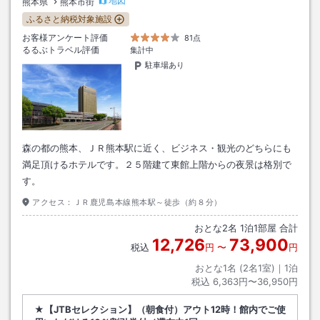
地図
熊本県
熊本市街
ふるさと納税対象施設
お客様アンケート評価
81点
るるぶトラベル評価
集計中
駐車場あり
森の都の熊本、ＪＲ熊本駅に近く、ビジネス・観光のどちらにも
満足頂けるホテルです。２５階建て東館上階からの夜景は格別で
す。
アクセス：
ＪＲ鹿児島本線熊本駅～徒歩（約８分）
おとな
2
名
1
泊
1
部屋 合計
12,726
73,900
税込
円
〜
円
おとな1名 (
2
名1室)｜
1
泊
税込
6,363円〜36,950円
★【JTBセレクション】（朝食付）アウト12時！館内でご使