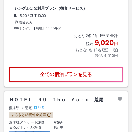
シングル２名利用プラン（朝食サービス）
IN
チェックイン
15:00
/ OUT
チェックアウト
10:00
朝食のみ
シングル【喫煙】
12.25平米
おとな
2
名
1
泊
1
部屋 合計
9,020
税込
円
おとな1名 (
2
名1室)｜
1
泊
税込
4,510円
全ての宿泊プランを見る
ＨＯＴＥＬ Ｒ９ Ｔｈｅ Ｙａｒｄ 荒尾
地図
熊本県
荒尾
ふるさと納税対象施設
お客様アンケート評価
対象外
るるぶトラベル評価
集計中