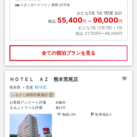
スタンダードツイン 禁煙
32平米
おとな
2
名
1
泊
1
部屋 合計
55,400
96,000
税込
円
〜
円
おとな1名 (
2
名1室)｜
1
泊
税込
27,700円〜48,000円
全ての宿泊プランを見る
ＨＯＴＥＬ ＡＺ 熊本荒尾店
地図
熊本県
荒尾
ふるさと納税対象施設
お客様アンケート評価
対象外
るるぶトラベル評価
集計中
無線LAN
駐車場あり