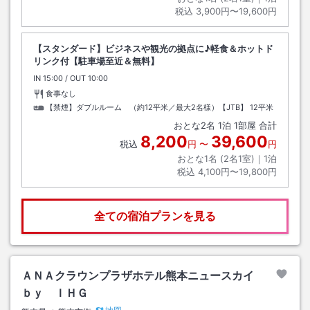
税込
3,900円〜19,600円
【スタンダード】ビジネスや観光の拠点に♪軽食＆ホットド
リンク付【駐車場至近＆無料】
IN
チェックイン
15:00
/ OUT
チェックアウト
10:00
食事なし
【禁煙】ダブルルーム （約12平米／最大2名様）【JTB】
12平米
おとな
2
名
1
泊
1
部屋 合計
8,200
39,600
税込
円
〜
円
おとな1名 (
2
名1室)｜
1
泊
税込
4,100円〜19,800円
全ての宿泊プランを見る
ＡＮＡクラウンプラザホテル熊本ニュースカイ
ｂｙ ＩＨＧ