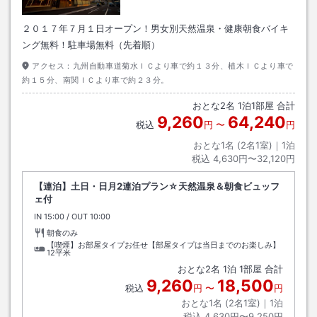
２０１７年７月１日オープン！男女別天然温泉・健康朝食バイキ
ング無料！駐車場無料（先着順）
アクセス：
九州自動車道菊水ＩＣより車で約１３分、植木ＩＣより車で
約１５分、南関ＩＣより車で約２３分。
おとな
2
名
1
泊
1
部屋 合計
9,260
64,240
税込
円
〜
円
おとな1名 (
2
名1室)｜
1
泊
税込
4,630円〜32,120円
【連泊】土日・日月2連泊プラン☆天然温泉＆朝食ビュッフ
ェ付
IN
チェックイン
15:00
/ OUT
チェックアウト
10:00
朝食のみ
【喫煙】お部屋タイプお任せ【部屋タイプは当日までのお楽しみ】
12平米
おとな
2
名
1
泊
1
部屋 合計
9,260
18,500
税込
円
〜
円
おとな1名 (
2
名1室)｜
1
泊
税込
4,630円〜9,250円