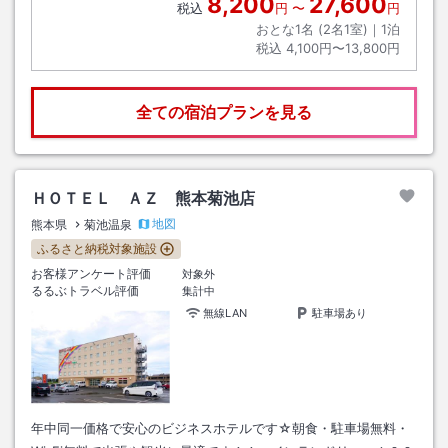
8,200
27,600
税込
円
〜
円
おとな1名 (
2
名1室)｜
1
泊
税込
4,100円〜13,800円
全ての宿泊プランを見る
ＨＯＴＥＬ ＡＺ 熊本菊池店
地図
熊本県
菊池温泉
ふるさと納税対象施設
お客様アンケート評価
対象外
るるぶトラベル評価
集計中
無線LAN
駐車場あり
年中同一価格で安心のビジネスホテルです☆朝食・駐車場無料・