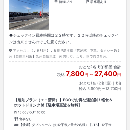
無線LAN
駐車場あり
◆チェックイン最終時間は２２時です。２２時以降のチェックイ
ンは出来ませんのでご注意ください。
アクセス：
【ＪＲ利用】ＪＲ鹿児島本線「荒尾駅」下車、タクシー約５
分【自動車利用】九州自動車道「南関I．C」より、車で約２５分。
おとな
2
名
1
泊
1
部屋 合計
7,800
27,400
税込
円
〜
円
おとな1名 (
2
名1室)｜
1
泊
税込
3,900円〜13,700円
【連泊プラン（エコ清掃）】ECOでお得な連泊割！軽食＆
ホットドリンク付【駐車場至近＆無料】
IN
チェックイン
15:00
/ OUT
チェックアウト
10:00
食事なし
【禁煙】ダブルルーム（約12平米／最大2名様）【JTB】
12平米