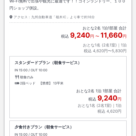
Wi-Fi無料で出張や観光に最適です！！コインランドリー、１００
円ショップ併設。
アクセス：
九州自動車道「植木IC」より車で約16分
おとな
2
名
1
泊
1
部屋 合計
9,240
11,660
税込
円
〜
円
おとな1名 (
2
名1室)｜
1
泊
税込
4,620円〜5,830円
スタンダードプラン（朝食サービス）
IN
チェックイン
15:00
/ OUT
チェックアウト
10:00
朝食のみ
2段ベッド 【禁煙】
13平米
おとな
2
名
1
泊
1
部屋 合計
9,240
税込
円
おとな1名 (
2
名1室)｜
1
泊
税込
4,620円
夕食付きプラン（朝食サービス）
IN
チェックイン
15:00
/ OUT
チェックアウト
10:00