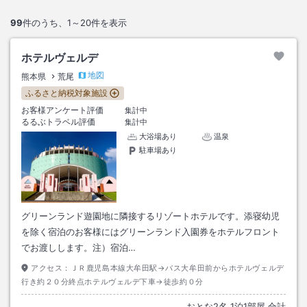
99
件のうち、
1～20
件を表示
ホテルヴェルデ
地図
熊本県
荒尾
ふるさと納税対象施設
お客様アンケート評価
集計中
るるぶトラベル評価
集計中
大浴場あり
温泉
駐車場あり
グリーンランド遊園地に隣接するリゾートホテルです。添寝幼児
を除く宿泊のお客様にはグリーンランド入園券をホテルフロント
でお渡しします。注）宿泊…
アクセス：
ＪＲ鹿児島本線大牟田駅→バス大牟田前からホテルヴェルデ
行き約２０分終点ホテルヴェルデ下車→徒歩約０分
おとな
2
名
1
泊
1
部屋 合計