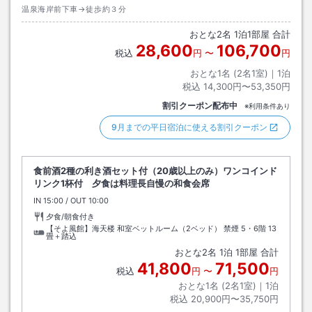
温泉海岸前下車→徒歩約３分
おとな
2
名
1
泊
1
部屋 合計
28,600
106,700
税込
円
〜
円
おとな1名 (
2
名1室)｜
1
泊
税込
14,300円〜53,350円
割引クーポン配布中
※利用条件あり
9月までの平日宿泊に使える割引クーポン
食前酒2種の利き酒セット付（20歳以上のみ）ワンコインド
リンク1杯付 夕食は料理長自慢の和食会席
IN
チェックイン
15:00
/ OUT
チェックアウト
10:00
夕食/朝食付き
【そよ風館】海天楼 和室ベットルーム（2ベッド） 禁煙 5・6階
13
畳＋踏込
おとな
2
名
1
泊
1
部屋 合計
41,800
71,500
税込
円
〜
円
おとな1名 (
2
名1室)｜
1
泊
税込
20,900円〜35,750円