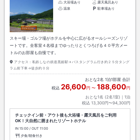
大浴場あり
露天風呂あり
温泉
駐車場あり
スキー場・ゴルフ場がホテルを中心に広がるオールシーズンリゾ
ートです。全客室４名様までゆったりとくつろげる４０平方メー
トルのお部屋も自慢です。
アクセス：
私鉄しなの鉄道黒姫駅→バスタングラム行き約２５分タング
ラム前下車→徒歩約０分
おとな
2
名
1
泊
1
部屋 合計
26,600
188,600
税込
円
〜
円
おとな1名 (
2
名1室)｜
1
泊
税込
13,300円〜94,300円
チェックイン前・アウト後も大浴場・露天風呂をご利用
OK！大自然に囲まれたリゾートホテル
IN
チェックイン
15:00
/ OUT
チェックアウト
11:00
夕食/朝食付き