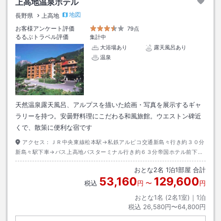
上高地温泉ホテル
地図
長野県
上高地
お客様アンケート評価
79点
るるぶトラベル評価
集計中
大浴場あり
露天風呂あり
温泉
天然温泉露天風呂、アルプスを描いた絵画・写真を展示するギャ
ラリーを持つ。安曇野料理にこだわる和風旅館。ウエストン碑近
くで、散策に便利な宿です
アクセス：
ＪＲ中央東線松本駅→私鉄アルピコ交通新島々行き約３０分
新島々駅下車→バス上高地バスターミナル行き約６３分帝国ホテル前下車
→徒歩約１０分
おとな
2
名
1
泊
1
部屋 合計
53,160
129,600
税込
円
〜
円
おとな1名 (
2
名1室)｜
1
泊
税込
26,580円〜64,800円