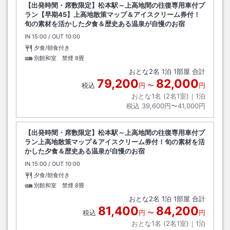
【出発時間・席数限定】松本駅～上高地間の往復専用車付プ
ラン【早期45】上高地散策マップ＆アイスクリーム券付！
旬の素材を活かした夕食＆歴史ある温泉が自慢のお宿
IN
チェックイン
15:00
/ OUT
チェックアウト
10:00
夕食/朝食付き
別館和室 禁煙
8畳
おとな
2
名
1
泊
1
部屋 合計
79,200
82,000
税込
円
〜
円
おとな1名 (
2
名1室)｜
1
泊
税込
39,600円〜41,000円
【出発時間・席数限定】松本駅～上高地間の往復専用車付プ
ラン上高地散策マップ＆アイスクリーム券付！旬の素材を活
かした夕食＆歴史ある温泉が自慢のお宿
IN
チェックイン
15:00
/ OUT
チェックアウト
10:00
夕食/朝食付き
別館和室 禁煙
8畳
おとな
2
名
1
泊
1
部屋 合計
81,400
84,200
税込
円
〜
円
おとな1名 (
2
名1室)｜
1
泊