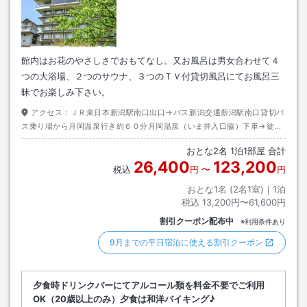
館内はお花のやさしさでおもてなし。又お風呂は男女合わせて４
つの大浴場、２つのサウナ、３つのＴＶ付貸切風呂にてお風呂三
昧でお楽しみ下さい。
アクセス：
ＪＲ東日本新潟駅南口出口→バス新潟交通新潟駅南口貸切バ
ス乗り場から月岡温泉行き約６０分月岡温泉（いま井入口脇）下車→徒歩
約２分
おとな
2
名
1
泊
1
部屋 合計
26,400
123,200
税込
円
〜
円
おとな1名 (
2
名1室)｜
1
泊
税込
13,200円〜61,600円
割引クーポン配布中
※利用条件あり
9月までの平日宿泊に使える割引クーポン
夕食時ドリンクバーにてアルコール類を料金不要でご利用
OK（20歳以上のみ）夕食は和洋バイキング♪