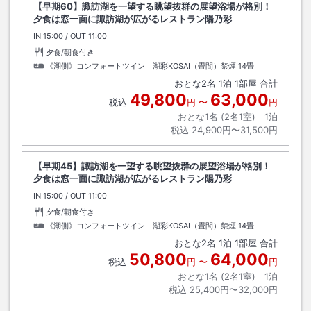
【早期60】諏訪湖を一望する眺望抜群の展望浴場が格別！
夕食は窓一面に諏訪湖が広がるレストラン陽乃彩
IN
チェックイン
15:00
/ OUT
チェックアウト
11:00
夕食/朝食付き
《湖側》コンフォートツイン 湖彩KOSAI（畳間）禁煙
14畳
おとな
2
名
1
泊
1
部屋 合計
49,800
63,000
税込
円
〜
円
おとな1名 (
2
名1室)｜
1
泊
税込
24,900円〜31,500円
【早期45】諏訪湖を一望する眺望抜群の展望浴場が格別！
夕食は窓一面に諏訪湖が広がるレストラン陽乃彩
IN
チェックイン
15:00
/ OUT
チェックアウト
11:00
夕食/朝食付き
《湖側》コンフォートツイン 湖彩KOSAI（畳間）禁煙
14畳
おとな
2
名
1
泊
1
部屋 合計
50,800
64,000
税込
円
〜
円
おとな1名 (
2
名1室)｜
1
泊
税込
25,400円〜32,000円