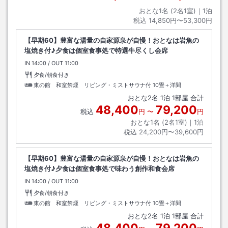
おとな1名 (
2
名1室)｜
1
泊
税込
14,850円〜53,300円
【早期60】豊富な湯量の自家源泉が自慢！おとなは岩魚の
塩焼き付♪夕食は個室食事処で特選牛尽くし会席
IN
チェックイン
14:00
/ OUT
チェックアウト
11:00
夕食/朝食付き
東の館 和室禁煙 リビング・ミストサウナ付
10畳＋洋間
おとな
2
名
1
泊
1
部屋 合計
48,400
79,200
税込
円
〜
円
おとな1名 (
2
名1室)｜
1
泊
税込
24,200円〜39,600円
【早期60】豊富な湯量の自家源泉が自慢！おとなは岩魚の
塩焼き付♪夕食は個室食事処で味わう創作和食会席
IN
チェックイン
14:00
/ OUT
チェックアウト
11:00
夕食/朝食付き
東の館 和室禁煙 リビング・ミストサウナ付
10畳＋洋間
おとな
2
名
1
泊
1
部屋 合計