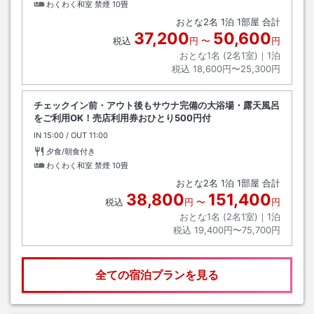
わくわく和室 禁煙
10畳
おとな
2
名
1
泊
1
部屋 合計
37,200
50,600
税込
円
〜
円
おとな1名 (
2
名1室)｜
1
泊
税込
18,600円〜25,300円
チェックイン前・アウト後もサウナ完備の大浴場・露天風呂
をご利用OK！売店利用券おひとり500円付
IN
チェックイン
15:00
/ OUT
チェックアウト
11:00
夕食/朝食付き
わくわく和室 禁煙
10畳
おとな
2
名
1
泊
1
部屋 合計
38,800
151,400
税込
円
〜
円
おとな1名 (
2
名1室)｜
1
泊
税込
19,400円〜75,700円
全ての宿泊プランを見る