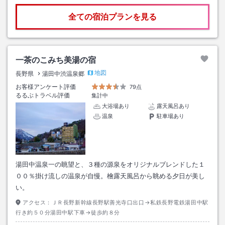
全ての宿泊プランを見る
一茶のこみち美湯の宿
地図
長野県
湯田中渋温泉郷
お客様アンケート評価
79点
るるぶトラベル評価
集計中
大浴場あり
露天風呂あり
温泉
駐車場あり
湯田中温泉一の眺望と、３種の源泉をオリジナルブレンドした１
００％掛け流しの温泉が自慢。檜露天風呂から眺める夕日が美し
い。
アクセス：
ＪＲ長野新幹線長野駅善光寺口出口→私鉄長野電鉄湯田中駅
行き約５０分湯田中駅下車→徒歩約８分