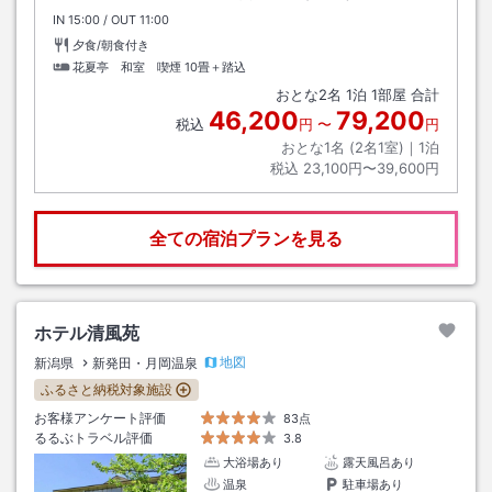
IN
チェックイン
15:00
/ OUT
チェックアウト
11:00
夕食/朝食付き
花夏亭 和室 喫煙
10畳＋踏込
おとな
2
名
1
泊
1
部屋 合計
46,200
79,200
税込
円
〜
円
おとな1名 (
2
名1室)｜
1
泊
税込
23,100円〜39,600円
全ての宿泊プランを見る
ホテル清風苑
地図
新潟県
新発田・月岡温泉
ふるさと納税対象施設
お客様アンケート評価
83点
るるぶトラベル評価
3.8
大浴場あり
露天風呂あり
温泉
駐車場あり