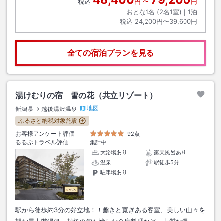
48,400
79,200
税込
円
〜
円
おとな1名 (
2
名1室)｜
1
泊
税込
24,200円〜39,600円
全ての宿泊プランを見る
湯けむりの宿 雪の花（共立リゾート）
地図
新潟県
越後湯沢温泉
ふるさと納税対象施設
お客様アンケート評価
92点
るるぶトラベル評価
集計中
大浴場あり
露天風呂あり
温泉
駅徒歩5分
駐車場あり
駅から徒歩約3分の好立地！！趣きと寛ぎある客室、美しい山々を
望む最上階湯処、越後の旬を愉しむ会席料理など、上質な湯・