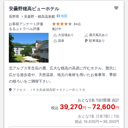
安曇野穂高ビューホテル
地図
長野県
安曇野・穂高温泉郷
お客様アンケート評価
84点
るるぶトラベル評価
集計中
大浴場あり
露天風呂あり
温泉
駐車場あり
北アルプス常念岳の麓、広大な穂高の高原に佇むホテル。贅沢に
広がる遊歩道や、天然温泉、地元の食材を用いたお食事等、季節
の移ろいをご満喫下さい。
アクセス：
ＪＲ大糸線穂高駅→タクシー約１５分
おとな
2
名
1
泊
1
部屋 合計
39,270
72,600
税込
円
〜
円
おとな1名 (
2
名1室)｜
1
泊
税込
19,635円〜36,300円