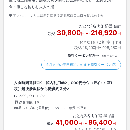
食・癒しを愉しむ大人の湯…
アクセス：
ＪＲ上越新幹線越後湯沢駅西口出口→徒歩約３分
おとな
2
名
1
泊
1
部屋 合計
30,800
216,920
税込
円
〜
円
おとな1名 (
2
名1室)｜
1
泊
税込
15,400円〜108,460円
割引クーポン配布中
※利用条件あり
9月までの平日宿泊に使える割引クーポン
夕食時間選択OK！館内利用券2，000円分付（滞在中1室1
枚）越後湯沢駅から徒歩約３分♪
IN
チェックイン
15:00
/ OUT
チェックアウト
11:00
夕食/朝食付き
和トリプル（風呂付） 3ベッド 禁煙
39平米
おとな
2
名
1
泊
1
部屋 合計
41,000
86,400
税込
円
〜
円
おとな1名 (
2
名1室)｜
1
泊