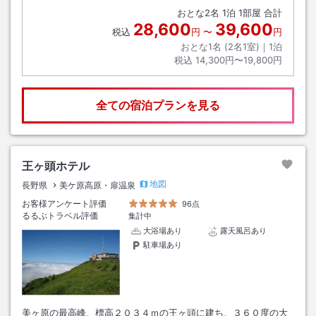
おとな
2
名
1
泊
1
部屋 合計
28,600
39,600
税込
円
〜
円
おとな1名 (
2
名1室)｜
1
泊
税込
14,300円〜19,800円
全ての宿泊プランを見る
王ヶ頭ホテル
地図
長野県
美ケ原高原・扉温泉
お客様アンケート評価
96点
るるぶトラベル評価
集計中
大浴場あり
露天風呂あり
駐車場あり
美ヶ原の最高峰、標高２０３４ｍの王ヶ頭に建ち、３６０度の大