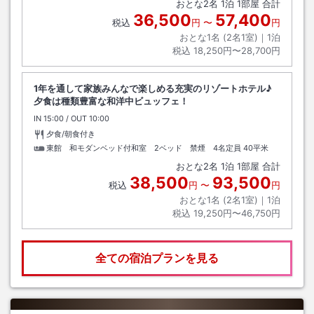
おとな
2
名
1
泊
1
部屋 合計
36,500
57,400
税込
円
〜
円
おとな1名 (
2
名1室)｜
1
泊
税込
18,250円〜28,700円
1年を通して家族みんなで楽しめる充実のリゾートホテル♪
夕食は種類豊富な和洋中ビュッフェ！
IN
チェックイン
15:00
/ OUT
チェックアウト
10:00
夕食/朝食付き
東館 和モダンベッド付和室 2ベッド 禁煙 4名定員
40平米
おとな
2
名
1
泊
1
部屋 合計
38,500
93,500
税込
円
〜
円
おとな1名 (
2
名1室)｜
1
泊
税込
19,250円〜46,750円
全ての宿泊プランを見る