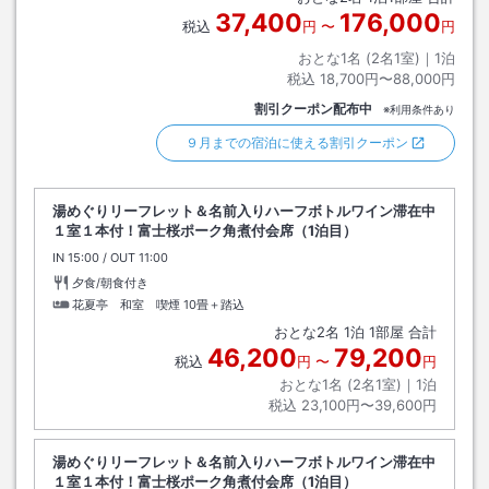
37,400
176,000
税込
円
〜
円
おとな1名 (
2
名1室)｜
1
泊
税込
18,700円〜88,000円
割引クーポン配布中
※利用条件あり
９月までの宿泊に使える割引クーポン
湯めぐりリーフレット＆名前入りハーフボトルワイン滞在中
１室１本付！富士桜ポーク角煮付会席（1泊目）
IN
チェックイン
15:00
/ OUT
チェックアウト
11:00
夕食/朝食付き
花夏亭 和室 喫煙
10畳＋踏込
おとな
2
名
1
泊
1
部屋 合計
46,200
79,200
税込
円
〜
円
おとな1名 (
2
名1室)｜
1
泊
税込
23,100円〜39,600円
湯めぐりリーフレット＆名前入りハーフボトルワイン滞在中
１室１本付！富士桜ポーク角煮付会席（1泊目）