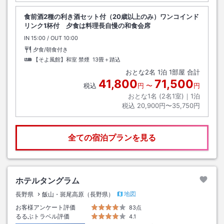
食前酒2種の利き酒セット付（20歳以上のみ）ワンコインド
リンク1杯付 夕食は料理長自慢の和食会席
IN
チェックイン
15:00
/ OUT
チェックアウト
10:00
夕食/朝食付き
【そよ風館】和室 禁煙
13畳＋踏込
おとな
2
名
1
泊
1
部屋 合計
41,800
71,500
税込
円
〜
円
おとな1名 (
2
名1室)｜
1
泊
税込
20,900円〜35,750円
全ての宿泊プランを見る
ホテルタングラム
地図
長野県
飯山・斑尾高原（長野県）
お客様アンケート評価
83点
るるぶトラベル評価
4.1