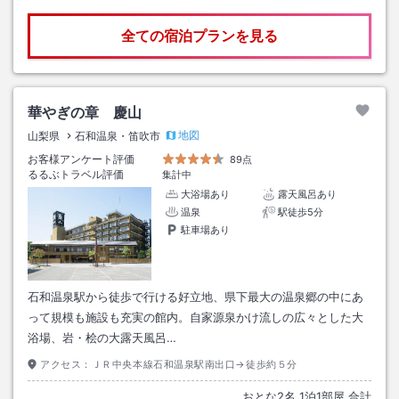
全ての宿泊プランを見る
華やぎの章 慶山
地図
山梨県
石和温泉・笛吹市
お客様アンケート評価
89点
るるぶトラベル評価
集計中
大浴場あり
露天風呂あり
温泉
駅徒歩5分
駐車場あり
石和温泉駅から徒歩で行ける好立地、県下最大の温泉郷の中にあ
って規模も施設も充実の館内。自家源泉かけ流しの広々とした大
浴場、岩・桧の大露天風呂…
アクセス：
ＪＲ中央本線石和温泉駅南出口→徒歩約５分
おとな
2
名
1
泊
1
部屋 合計