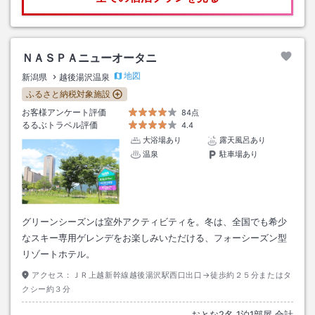
ＮＡＳＰＡニューオータニ
地図
新潟県
越後湯沢温泉
ふるさと納税対象施設
お客様アンケート評価
84点
るるぶトラベル評価
4.4
大浴場あり
露天風呂あり
温泉
駐車場あり
グリーンシーズンは室外アクティビティを。冬は、全国でも希少
なスキー専用ゲレンデをお楽しみいただける、フォーシーズン型
リゾートホテル。
アクセス：
ＪＲ上越新幹線越後湯沢駅西口出口→徒歩約２５分またはタ
クシー約３分
おとな
2
名
1
泊
1
部屋 合計