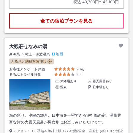
税込
40,700円〜42,100円
全ての宿泊プランを見る
大観荘せなみの湯
地図
新潟県
村上・瀬波温泉
ふるさと納税対象施設
お客様アンケート評価
90点
るるぶトラベル評価
4.4
大浴場あり
露天風呂あり
温泉
駐車場あり
海の彩り、夕陽の輝き、日本海を一望できる波打際の宿。湯量豊
富な渚の大露天風呂が男女別にお楽しみいただけます。
アクセス：
ＪＲ羽越本線村上駅→バス瀬波温泉・岩船行き約１０分瀬波