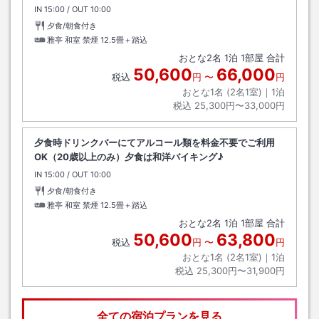
IN
チェックイン
15:00
/ OUT
チェックアウト
10:00
夕食/朝食付き
雅亭 和室 禁煙
12.5畳＋踏込
おとな
2
名
1
泊
1
部屋 合計
50,600
66,000
税込
円
〜
円
おとな1名 (
2
名1室)｜
1
泊
税込
25,300円〜33,000円
夕食時ドリンクバーにてアルコール類を料金不要でご利用
OK（20歳以上のみ）夕食は和洋バイキング♪
IN
チェックイン
15:00
/ OUT
チェックアウト
10:00
夕食/朝食付き
雅亭 和室 禁煙
12.5畳＋踏込
おとな
2
名
1
泊
1
部屋 合計
50,600
63,800
税込
円
〜
円
おとな1名 (
2
名1室)｜
1
泊
税込
25,300円〜31,900円
全ての宿泊プランを見る