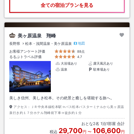
全ての宿泊プランを見る
美ヶ原温泉 翔峰
地図
長野県
松本・浅間温泉・美ケ原温泉
お客様アンケート評価
88点
るるぶトラベル評価
4.7
大浴場あり
露天風呂あり
温泉
駐車場あり
美しき信州、美しき松本。その絶景と癒しを堪能する旅へ。
アクセス：
ＪＲ中央本線松本駅→バス松本バスターミナルから美ヶ原温
泉行き約１７分ホテル翔峰前下車→徒歩約１分
おとな
2
名
1
泊
1
部屋 合計
29,700
106,600
税込
円
〜
円