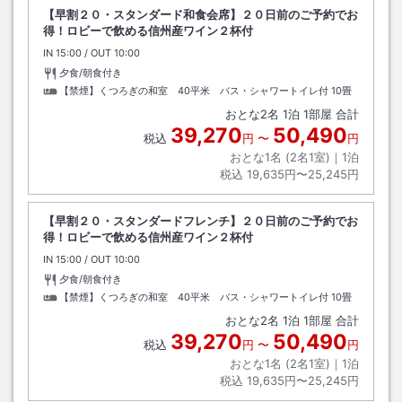
【早割２０・スタンダード和食会席】２０日前のご予約でお
得！ロビーで飲める信州産ワイン２杯付
IN
チェックイン
15:00
/ OUT
チェックアウト
10:00
夕食/朝食付き
【禁煙】くつろぎの和室 40平米 バス・シャワートイレ付
10畳
おとな
2
名
1
泊
1
部屋 合計
39,270
50,490
税込
円
〜
円
おとな1名 (
2
名1室)｜
1
泊
税込
19,635円〜25,245円
【早割２０・スタンダードフレンチ】２０日前のご予約でお
得！ロビーで飲める信州産ワイン２杯付
IN
チェックイン
15:00
/ OUT
チェックアウト
10:00
夕食/朝食付き
【禁煙】くつろぎの和室 40平米 バス・シャワートイレ付
10畳
おとな
2
名
1
泊
1
部屋 合計
39,270
50,490
税込
円
〜
円
おとな1名 (
2
名1室)｜
1
泊
税込
19,635円〜25,245円