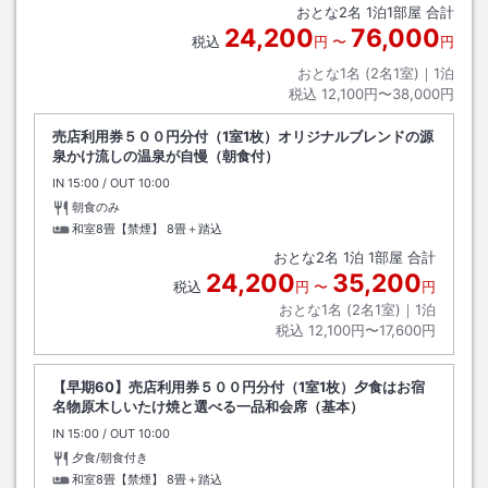
おとな
2
名
1
泊
1
部屋 合計
24,200
76,000
税込
円
〜
円
おとな1名 (
2
名1室)｜
1
泊
税込
12,100円〜38,000円
売店利用券５００円分付（1室1枚）オリジナルブレンドの源
泉かけ流しの温泉が自慢（朝食付）
IN
チェックイン
15:00
/ OUT
チェックアウト
10:00
朝食のみ
和室8畳【禁煙】
8畳＋踏込
おとな
2
名
1
泊
1
部屋 合計
24,200
35,200
税込
円
〜
円
おとな1名 (
2
名1室)｜
1
泊
税込
12,100円〜17,600円
【早期60】売店利用券５００円分付（1室1枚）夕食はお宿
名物原木しいたけ焼と選べる一品和会席（基本）
IN
チェックイン
15:00
/ OUT
チェックアウト
10:00
夕食/朝食付き
和室8畳【禁煙】
8畳＋踏込