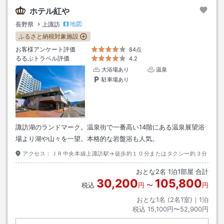
ホテル紅や
地図
長野県
上諏訪
ふるさと納税対象施設
お客様アンケート評価
84点
るるぶトラベル評価
4.2
大浴場あり
温泉
駐車場あり
諏訪湖のランドマーク。温泉街で一番高い14階にある温泉展望浴
場より湖や山々を一望。本格的な岩盤浴も人気。
アクセス：
ＪＲ中央本線上諏訪駅→徒歩約１０分またはタクシー約３分
おとな
2
名
1
泊
1
部屋 合計
30,200
105,800
税込
円
〜
円
おとな1名 (
2
名1室)｜
1
泊
税込
15,100円〜52,900円