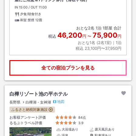
IN
チェックイン
15:00
/ OUT
チェックアウト
11:00
夕食/朝食付き
和室 禁煙
12畳
おとな
2
名
1
泊
1
部屋 合計
46,200
75,900
税込
円
〜
円
おとな1名 (
2
名1室)｜
1
泊
税込
23,100円〜37,950円
全ての宿泊プランを見る
白樺リゾート池の平ホテル
地図
長野県
白樺湖・女神湖
ふるさと納税対象施設
お客様アンケート評価
84点
るるぶトラベル評価
3.9
大浴場あり
露天風呂あり
温泉
駐車場あり