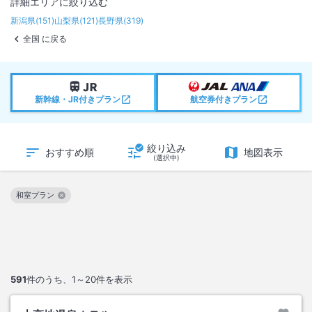
詳細エリアに絞り込む
新潟県
(
151
)
山梨県
(
121
)
長野県
(
319
)
全国 に戻る
新幹線・JR付きプラン
航空券付きプラン
絞り込み
おすすめ順
地図表示
(選択中)
和室プラン
この絞り込み条件を解除
591
件のうち、
1～20
件を表示