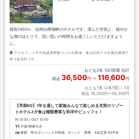
標高1450ｍ、信州白樺湖畔のホテルです。澄んだ空気と、穏やか
な湖のほとりで、思い思いの時間をお過ごしいただけますよう
に。
アクセス：
ＪＲ中央線茅野駅→バス白樺湖・車山行約５０分東白樺湖下
車→徒歩約１分
おとな
2
名
1
泊
1
部屋 合計
36,500
116,600
税込
円
〜
円
おとな1名 (
2
名1室)｜
1
泊
税込
18,250円〜58,300円
【早期60】1年を通して家族みんなで楽しめる充実のリゾー
トホテル♪夕食は種類豊富な和洋中ビュッフェ！
IN
チェックイン
15:00
/ OUT
チェックアウト
10:00
夕食/朝食付き
東館 和モダンベッド付和室 2ベッド 禁煙 4名定員
40平米