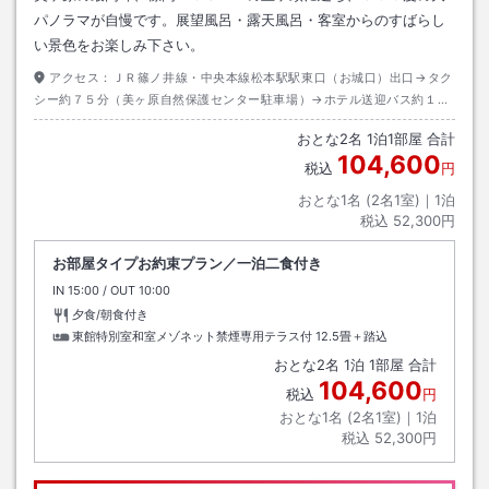
パノラマが自慢です。展望風呂・露天風呂・客室からのすばらし
い景色をお楽しみ下さい。
アクセス：
ＪＲ篠ノ井線・中央本線松本駅駅東口（お城口）出口→タク
シー約７５分（美ヶ原自然保護センター駐車場）→ホテル送迎バス約１５
分
おとな
2
名
1
泊
1
部屋 合計
104,600
税込
円
おとな1名 (
2
名1室)｜
1
泊
税込
52,300円
お部屋タイプお約束プラン／一泊二食付き
IN
チェックイン
15:00
/ OUT
チェックアウト
10:00
夕食/朝食付き
東館特別室和室メゾネット禁煙専用テラス付
12.5畳＋踏込
おとな
2
名
1
泊
1
部屋 合計
104,600
税込
円
おとな1名 (
2
名1室)｜
1
泊
税込
52,300円