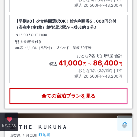
税込
20,500円〜43,200円
【早期90】夕食時間選択OK！館内利用券5，000円分付
（滞在中1室1枚）越後湯沢駅から徒歩約３分♪
IN
チェックイン
15:00
/ OUT
チェックアウト
11:00
夕食/朝食付き
和トリプル（風呂付） 3ベッド 禁煙
39平米
おとな
2
名
1
泊
1
部屋 合計
41,000
86,400
税込
円
〜
円
おとな1名 (
2
名1室)｜
1
泊
税込
20,500円〜43,200円
全ての宿泊プランを見る
ペー
お気に入り
ＴＨＥ ＫＵＫＵＮＡ
地図
山梨県
河口湖