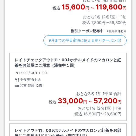
15,600
119,600
税込
円
〜
円
おとな1名 (
2
名1室)｜
1
泊
税込
7,800円〜59,800円
割引クーポン配布中
※利用条件あり
9月までの平日宿泊に使える割引クーポン
レイトチェックアウト11：00♪ホテルメイドのマカロンと紅
茶をお部屋にご用意（滞在中１回）
IN
チェックイン
15:00
/ OUT
チェックアウト
11:00
夕食/朝食付き
和室 禁煙
12畳
おとな
2
名
1
泊
1
部屋 合計
33,000
57,200
税込
円
〜
円
おとな1名 (
2
名1室)｜
1
泊
税込
16,500円〜28,600円
レイトアウト11：00♪ホテルメイドのマカロンと紅茶をお部
屋にご用意＆1ドリンク券付（滞在中1回）