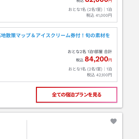
税込
円
おとな1名 (
2
名1室)｜
1
泊
税込
41,000円
高地散策マップ＆アイスクリーム券付！旬の素材を
おとな
2
名
1
泊
1
部屋 合計
84,200
税込
円
おとな1名 (
2
名1室)｜
1
泊
税込
42,100円
全ての宿泊プランを見る