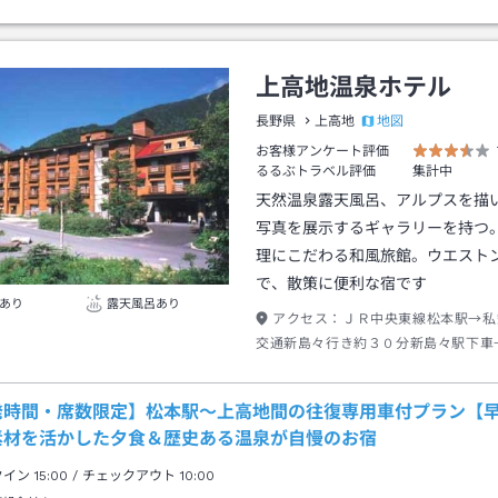
上高地温泉ホテル
地図
長野県
上高地
お客様アンケート評価
るるぶトラベル評価
集計中
天然温泉露天風呂、アルプスを描
写真を展示するギャラリーを持つ
理にこだわる和風旅館。ウエスト
で、散策に便利な宿です
あり
露天風呂あり
アクセス：
ＪＲ中央東線松本駅→私
交通新島々行き約３０分新島々駅下車
地バスターミナル行き約６３分帝国ホ
→徒歩約１０分
発時間・席数限定】松本駅～上高地間の往復専用車付プラン【早
素材を活かした夕食＆歴史ある温泉が自慢のお宿
クイン
15:00
/ チェックアウト
10:00