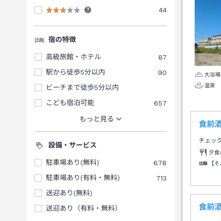
44
宿の特徴
高級旅館・ホテル
87
駅から徒歩5分以内
90
大浴場
温泉
ビーチまで徒歩5分以内
こども宿泊可能
657
もっと見る
食前
チェッ
設備・サービス
夕食
駐車場あり(無料)
678
【そ
駐車場あり(有料・無料)
713
送迎あり(無料)
食前
送迎あり（有料・無料）