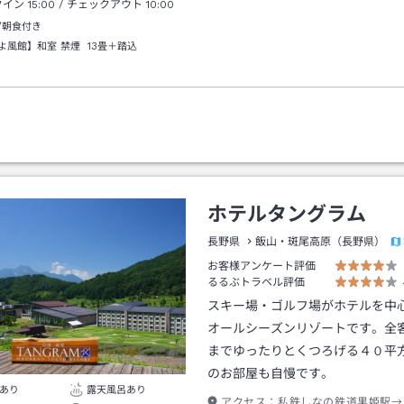
クイン
15:00
/ チェックアウト
10:00
/朝食付き
よ風館】和室 禁煙
13畳＋踏込
ホテルタングラム
長野県
飯山・斑尾高原（長野県）
お客様アンケート評価
るるぶトラベル評価
スキー場・ゴルフ場がホテルを中
オールシーズンリゾートです。全
までゆったりとくつろげる４０平
のお部屋も自慢です。
あり
露天風呂あり
アクセス：
私鉄しなの鉄道黒姫駅→