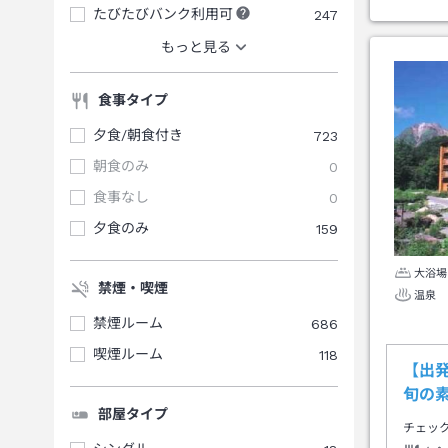
たびたびバンク利用可
247
もっと見る
食事タイプ
夕食/朝食付き
723
朝食のみ
0
食事なし
0
夕食のみ
159
大浴場
禁煙・喫煙
温泉
禁煙ルーム
686
喫煙ルーム
118
【出
旬の
部屋タイプ
チェッ