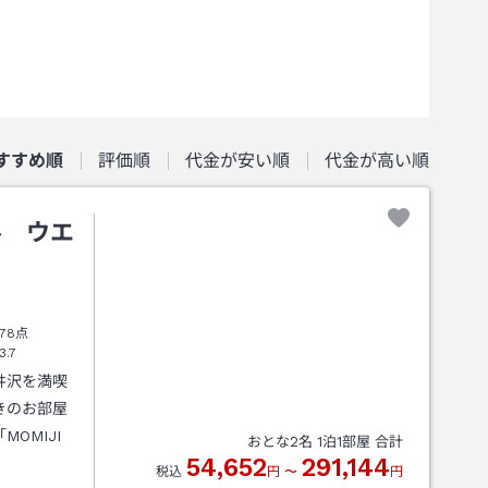
すすめ順
評価順
代金が安い順
代金が高い順
ル ウエ
78点
3.7
井沢を満喫
きのお部屋
OMIJI
おとな
2
名
1
泊
1
部屋 合計
54,652
291,144
税込
円
〜
円