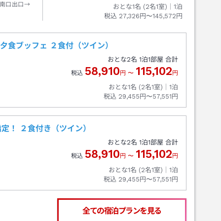
南口出口→
おとな1名 (
2
名1室)｜
1
泊
税込
27,326円〜145,572円
】夕食ブッフェ ２食付（ツイン）
おとな
2
名
1
泊
1
部屋 合計
58,910
115,102
税込
円
〜
円
おとな1名 (
2
名1室)｜
1
泊
税込
29,455円〜57,551円
定！ ２食付き（ツイン）
おとな
2
名
1
泊
1
部屋 合計
58,910
115,102
税込
円
〜
円
おとな1名 (
2
名1室)｜
1
泊
税込
29,455円〜57,551円
全ての宿泊プランを見る