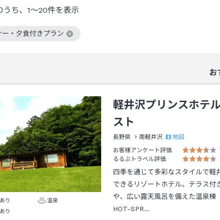
のうち、
1～20
件を表示
ナー・夕食付きプラン
絞り込み条件を解除
お
軽井沢プリンスホテ
スト
地図
長野県
南軽井沢
お客様アンケート評価
るるぶトラベル評価
四季を通じて多彩なスタイルで軽
できるリゾートホテル。テラス付
や、広い露天風呂を備えた温泉棟「M
あり
温泉
HOT-SPR…
あり