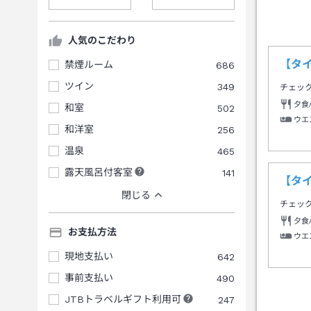
人気のこだわり
【タ
禁煙ルーム
686
ツイン
349
チェッ
夕食
和室
502
ウエ
和洋室
256
温泉
465
露天風呂付客室
141
【タ
閉じる
チェッ
夕食
お支払方法
ウエ
現地支払い
642
事前支払い
490
JTBトラベルギフト利用可
247