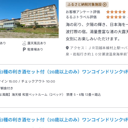
ふるさと納税対象施設
お客様アンケート評価
るるぶトラベル評価
海の彩り、夕陽の輝き、日本海を
波打際の宿。湯量豊富な渚の大露
女別にお楽しみいただけます。
あり
露天風呂あり
アクセス：
ＪＲ羽越本線村上駅→バ
駐車場あり
泉・岩船行き約１０分瀬波温泉海岸前
約３分
酒2種の利き酒セット付（20歳以上のみ）ワンコインドリンク1
クイン
15:00
/ チェックアウト
10:00
/朝食付き
よ風館】海天楼 和室ベットルーム（2ベッド） 禁煙 5・6階
13畳＋踏込
酒2種の利き酒セット付（20歳以上のみ）ワンコインドリンク1