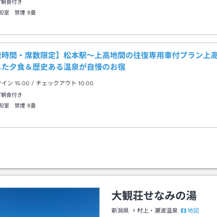
/朝食付き
和室 禁煙
8畳
発時間・席数限定】松本駅～上高地間の往復専用車付プラン上
した夕食＆歴史ある温泉が自慢のお宿
クイン
15:00
/ チェックアウト
10:00
/朝食付き
和室 禁煙
8畳
大観荘せなみの湯
地図
新潟県
村上・瀬波温泉