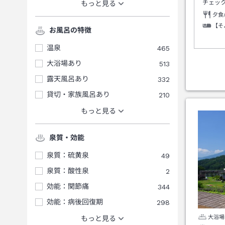
チェッ
もっと見る
夕食
【そ
お風呂の特徴
温泉
465
大浴場あり
513
露天風呂あり
332
貸切・家族風呂あり
210
もっと見る
泉質・効能
泉質：硫黄泉
49
泉質：酸性泉
2
効能：関節痛
344
効能：病後回復期
298
大浴場
もっと見る