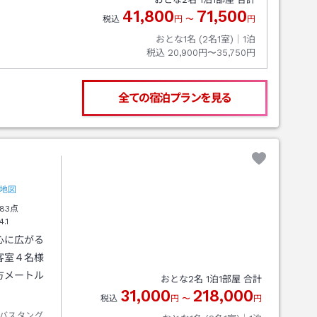
41,800
71,500
税込
円
〜
円
おとな1名 (
2
名1室)｜
1
泊
税込
20,900円〜35,750円
全ての宿泊プランを見る
地図
83点
4.1
心に広がる
客室４名様
方メートル
おとな
2
名
1
泊
1
部屋 合計
31,000
218,000
税込
円
〜
円
バスタング