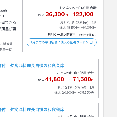
おとな
2
名
1
泊
1
部屋 合計
90点
36,300
122,100
税込
円
〜
円
4.4
一望できる
おとな1名 (
2
名1室)｜
1
泊
税込
18,150円〜61,050円
天風呂が男
割引クーポン配布中
※利用条件あり
9月までの平日宿泊に使える割引クーポン
ス瀬波温
下車→徒歩
杯付 夕食は料理長自慢の和食会席
おとな
2
名
1
泊
1
部屋 合計
41,800
71,500
税込
円
〜
円
おとな1名 (
2
名1室)｜
1
泊
税込
20,900円〜35,750円
杯付 夕食は料理長自慢の和食会席
おとな
2
名
1
泊
1
部屋 合計