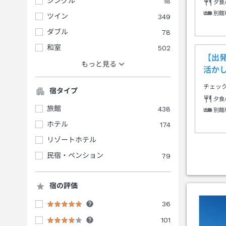
シングル
18
夕食
別館
ツイン
349
ダブル
78
和室
502
【出
もっと見る
活か
チェッ
宿タイプ
夕食
旅館
438
別館
ホテル
174
リゾートホテル
民宿・ペンション
79
宿の評価
36
101