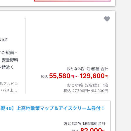
79点
いた絵画・
。安曇野料
ン碑近く
おとな
2
名
1
泊
1
部屋 合計
55,580
129,600
税込
円
〜
円
鉄アルピコ
おとな1名 (
2
名1室)｜
1
泊
→バス上高
税込
27,790円〜64,800円
テル前下車
期45】上高地散策マップ＆アイスクリーム券付！
おとな
2
名
1
泊
1
部屋 合計
82,000