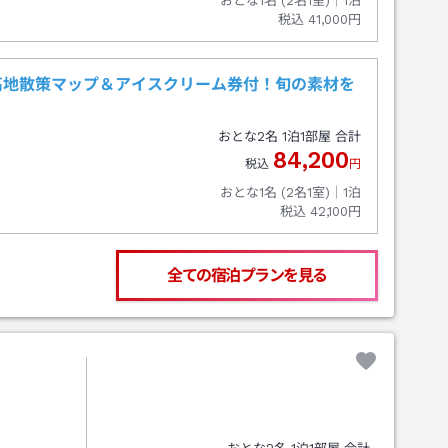
おとな1名 (
2
名1室)｜
1
泊
税込
41,000円
高地散策マップ＆アイスクリーム券付！旬の素材を
おとな
2
名
1
泊
1
部屋 合計
84,200
税込
円
おとな1名 (
2
名1室)｜
1
泊
税込
42,100円
全ての宿泊プランを見る