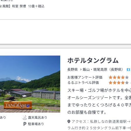
よ風館】和室 禁煙
13畳＋踏込
ホテルタングラム
長野県
飯山・斑尾高原（長野県）
お客様アンケート評価
るるぶトラベル評価
スキー場・ゴルフ場がホテルを中
オールシーズンリゾートです。全
までゆったりとくつろげる４０平
のお部屋も自慢です。
あり
露天風呂あり
アクセス：
私鉄しなの鉄道黒姫駅→
駐車場あり
ラム行き約２５分タングラム前下車→