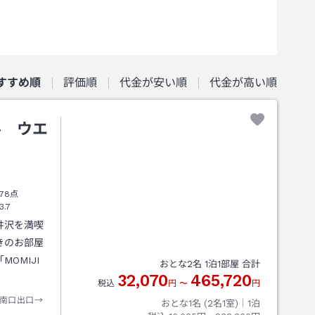
すすめ順
評価順
代金が安い順
代金が高い順
ル ウエ
78点
3.7
井沢を満喫
きのお部屋
OMIJI
おとな
2
名
1
泊
1
部屋 合計
32,070
465,720
税込
円
〜
円
南口出口→
おとな1名 (
2
名1室)｜
1
泊