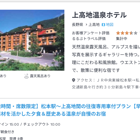
上高地温泉ホテル
地図
長野県
上高地
お客様アンケート評価
るるぶトラベル評価
集計中
天然温泉露天風呂、アルプスを描
写真を展示するギャラリーを持つ
理にこだわる和風旅館。ウエスト
で、散策に便利な宿です
あり
露天風呂あり
アクセス：
ＪＲ中央東線松本駅→私
交通新島々行き約３０分新島々駅下車
地バスターミナル行き約６３分帝国ホ
→徒歩約１０分
発時間・席数限定】松本駅～上高地間の往復専用車付プラン【早
素材を活かした夕食＆歴史ある温泉が自慢のお宿
クイン
15:00
/ チェックアウト
10:00
/朝食付き
和室 禁煙
8畳