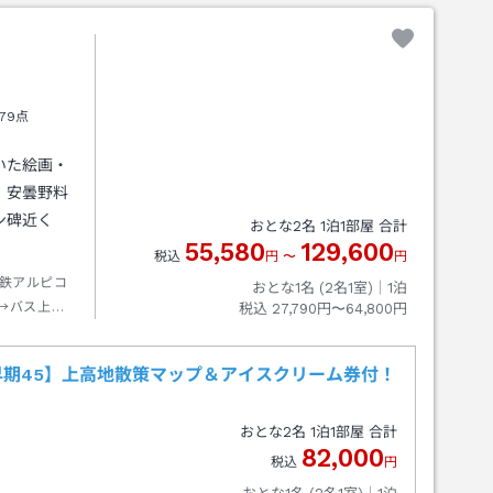
79点
いた絵画・
。安曇野料
ン碑近く
おとな
2
名
1
泊
1
部屋 合計
55,580
129,600
税込
円
〜
円
鉄アルピコ
おとな1名 (
2
名1室)｜
1
泊
→バス上高
税込
27,790円〜64,800円
テル前下車
期45】上高地散策マップ＆アイスクリーム券付！
おとな
2
名
1
泊
1
部屋 合計
82,000
税込
円