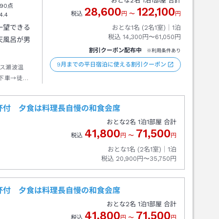
おとな
2
名
1
泊
1
部屋 合計
90点
28,600
122,100
税込
円
〜
円
4.4
一望できる
おとな1名 (
2
名1室)｜
1
泊
税込
14,300円〜61,050円
天風呂が男
割引クーポン配布中
※利用条件あり
9月までの平日宿泊に使える割引クーポン
ス瀬波温
下車→徒歩
杯付 夕食は料理長自慢の和食会席
おとな
2
名
1
泊
1
部屋 合計
41,800
71,500
税込
円
〜
円
おとな1名 (
2
名1室)｜
1
泊
税込
20,900円〜35,750円
杯付 夕食は料理長自慢の和食会席
おとな
2
名
1
泊
1
部屋 合計
41,800
71,500
税込
円
〜
円