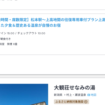
発時間・席数限定】松本駅～上高地間の往復専用車付プラン上
した夕食＆歴史ある温泉が自慢のお宿
クイン
15:00
/ チェックアウト
10:00
/朝食付き
和室 禁煙
8畳
大観荘せなみの湯
地図
新潟県
村上・瀬波温泉
ふるさと納税対象施設