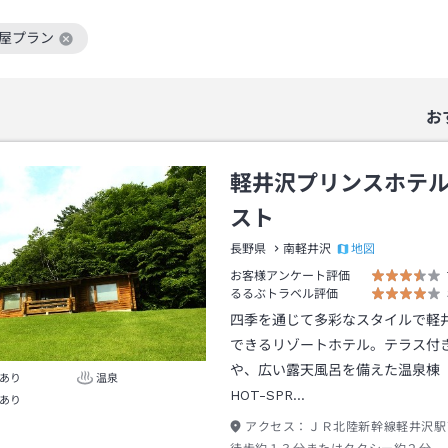
部屋プラン
絞り込み条件を解除
お
軽井沢プリンスホテ
スト
地図
長野県
南軽井沢
お客様アンケート評価
るるぶトラベル評価
四季を通じて多彩なスタイルで軽
できるリゾートホテル。テラス付
や、広い露天風呂を備えた温泉棟「M
あり
温泉
HOT-SPR…
あり
アクセス：
ＪＲ北陸新幹線軽井沢駅