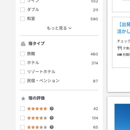
ツイン
552
ダブル
211
和室
590
【出
もっと見る
活か
チェッ
宿タイプ
夕食
旅館
480
別館
ホテル
374
リゾートホテル
民宿・ペンション
97
宿の評価
42
134
65