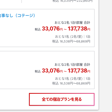
税込
16,035円〜232,860円
食事なし（コテージ）
おとな
2
名
1
泊
1
部屋 合計
33,076
137,738
税込
円
〜
円
おとな1名 (
2
名1室)｜
1
泊
税込
16,538円〜68,869円
）
おとな
2
名
1
泊
1
部屋 合計
33,076
137,738
税込
円
〜
円
おとな1名 (
2
名1室)｜
1
泊
税込
16,538円〜68,869円
全ての宿泊プランを見る