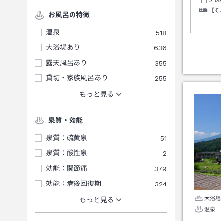
【そ
お風呂の特徴
温泉
518
大浴場あり
636
露天風呂あり
355
貸切・家族風呂あり
255
もっと見る
泉質・効能
泉質：硫黄泉
51
泉質：酸性泉
2
効能：関節痛
379
効能：病後回復期
324
大浴場
もっと見る
温泉