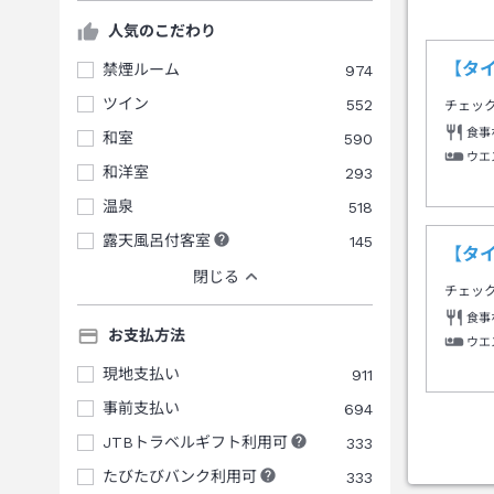
人気のこだわり
【タイ
禁煙ルーム
974
ツイン
552
チェッ
食事
和室
590
ウエ
和洋室
293
温泉
518
露天風呂付客室
145
【タ
閉じる
チェッ
食事
お支払方法
ウエ
現地支払い
911
事前支払い
694
JTBトラベルギフト利用可
333
たびたびバンク利用可
333