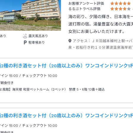
お客様アンケート評価
るるぶトラベル評価
海の彩り、夕陽の輝き、日本海を
波打際の宿。湯量豊富な渚の大露
女別にお楽しみいただけます。
あり
露天風呂あり
アクセス：
ＪＲ羽越本線村上駅→バ
駐車場あり
泉・岩船行き約１０分瀬波温泉海岸前
約３分
酒2種の利き酒セット付（20歳以上のみ）ワンコインドリンク1
クイン
15:00
/ チェックアウト
10:00
/朝食付き
よ風館】海天楼 和室ベットルーム（2ベッド） 禁煙 5・6階
13畳＋踏込
酒2種の利き酒セット付（20歳以上のみ）ワンコインドリンク1
クイン
15:00
/ チェックアウト
10:00
/朝食付き