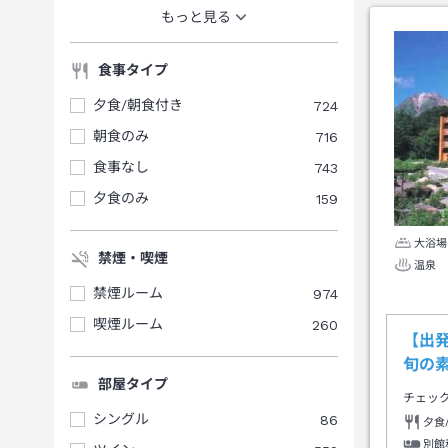
もっと見る
食事タイプ
夕食/朝食付き
724
朝食のみ
716
食事なし
743
夕食のみ
159
大浴場
禁煙・喫煙
温泉
禁煙ルーム
974
喫煙ルーム
260
【出
旬の
部屋タイプ
チェッ
シングル
86
夕食
別館