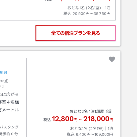
おとな1名 (
2
名1室)｜
1
泊
税込
20,900円〜35,750円
全ての宿泊プランを見る
地図
83点
4.1
心に広がる
客室４名様
方メートル
おとな
2
名
1
泊
1
部屋 合計
12,800
218,000
税込
円
〜
円
バスタング
おとな1名 (
2
名1室)｜
1
泊
徒歩約０分
税込
6,400円〜109,000円