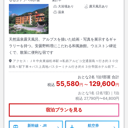
集計中
大浴場あり
露天風呂あり
温泉
天然温泉露天風呂、アルプスを描いた絵画・写真を展示するギャ
ラリーを持つ。安曇野料理にこだわる和風旅館。ウエストン碑近
くで、散策に便利な宿です
アクセス：
ＪＲ中央東線松本駅→私鉄アルピコ交通新島々行き約３０分
新島々駅下車→バス上高地バスターミナル行き約６３分帝国ホテル前下車
→徒歩約１０分
おとな
2
名
1
泊
1
部屋 合計
55,580
129,600
税込
円
〜
円
おとな1名 (
2
名1室)｜
1
泊
税込
27,790円〜64,800円
宿泊プランを見る
新幹線・JR
航空券