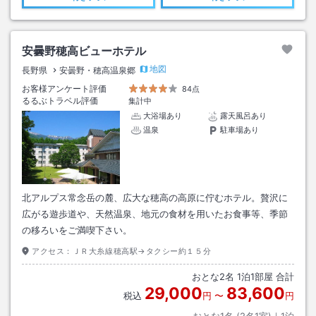
安曇野穂高ビューホテル
地図
長野県
安曇野・穂高温泉郷
お客様アンケート評価
84点
るるぶトラベル評価
集計中
大浴場あり
露天風呂あり
温泉
駐車場あり
北アルプス常念岳の麓、広大な穂高の高原に佇むホテル。贅沢に
広がる遊歩道や、天然温泉、地元の食材を用いたお食事等、季節
の移ろいをご満喫下さい。
アクセス：
ＪＲ大糸線穂高駅→タクシー約１５分
おとな
2
名
1
泊
1
部屋 合計
29,000
83,600
税込
円
〜
円
おとな1名 (
2
名1室)｜
1
泊