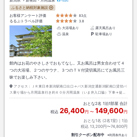
新潟県
新発田・月岡温泉
ふるさと納税対象施設
お客様アンケート評価
83点
るるぶトラベル評価
3.8
大浴場あり
露天風呂あり
温泉
駐車場あり
館内はお花のやさしさでおもてなし。又お風呂は男女合わせて４
つの大浴場、２つのサウナ、３つのＴＶ付貸切風呂にてお風呂三
昧でお楽しみ下さい。
アクセス：
ＪＲ東日本新潟駅南口出口→バス新潟交通新潟駅南口貸切バ
ス乗り場から月岡温泉行き約６０分月岡温泉（いま井入口脇）下車→徒歩
約２分
おとな
2
名
1
泊
1
部屋 合計
26,400
149,600
税込
円
〜
円
おとな1名 (
2
名1室)｜
1
泊
税込
13,200円〜74,800円
割引クーポン配布中
※利用条件あり