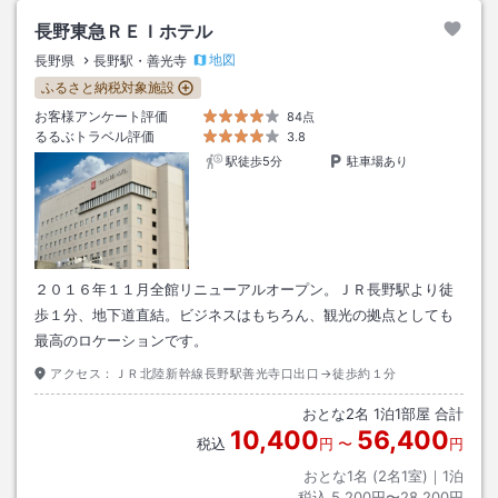
長野東急ＲＥＩホテル
地図
長野県
長野駅・善光寺
ふるさと納税対象施設
お客様アンケート評価
84点
るるぶトラベル評価
3.8
駅徒歩5分
駐車場あり
２０１６年１１月全館リニューアルオープン。ＪＲ長野駅より徒
歩１分、地下道直結。ビジネスはもちろん、観光の拠点としても
最高のロケーションです。
アクセス：
ＪＲ北陸新幹線長野駅善光寺口出口→徒歩約１分
おとな
2
名
1
泊
1
部屋 合計
10,400
56,400
税込
円
〜
円
おとな1名 (
2
名1室)｜
1
泊
税込
5,200円〜28,200円