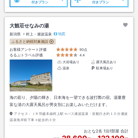
付きプラン
付きプラン
大観荘せなみの湯
地図
新潟県
村上・瀬波温泉
ふるさと納税対象施設
お客様アンケート評価
90点
るるぶトラベル評価
4.4
大浴場あり
露天風呂あり
温泉
駐車場あり
海の彩り、夕陽の輝き、日本海を一望できる波打際の宿。湯量豊
富な渚の大露天風呂が男女別にお楽しみいただけます。
アクセス：
ＪＲ羽越本線村上駅→バス瀬波温泉・岩船行き約１０分瀬波
温泉海岸前下車→徒歩約３分
おとな
2
名
1
泊
1
部屋 合計