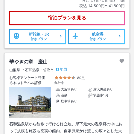
税込
14,500円〜41,800円
宿泊プランを見る
新幹線・JR
航空券
付きプラン
付きプラン
華やぎの章 慶山
地図
山梨県
石和温泉・笛吹市
お客様アンケート評価
89点
るるぶトラベル評価
集計中
大浴場あり
露天風呂あり
温泉
駅徒歩5分
駐車場あり
石和温泉駅から徒歩で行ける好立地、県下最大の温泉郷の中にあ
って規模も施設も充実の館内。自家源泉かけ流しの広々とした大