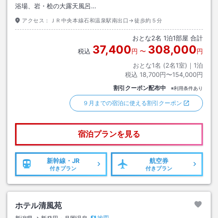
浴場、岩・桧の大露天風呂…
アクセス：
ＪＲ中央本線石和温泉駅南出口→徒歩約５分
おとな
2
名
1
泊
1
部屋 合計
37,400
308,000
税込
円
〜
円
おとな1名 (
2
名1室)｜
1
泊
税込
18,700円〜154,000円
割引クーポン配布中
※利用条件あり
９月までの宿泊に使える割引クーポン
宿泊プランを見る
新幹線・JR
航空券
付きプラン
付きプラン
ホテル清風苑
地図