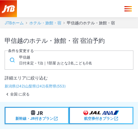
JTBホーム
ホテル・旅館・宿
甲信越のホテル・旅館・宿
甲信越のホテル・旅館・宿 宿泊予約
条件を変更する
甲信越
日付未定 - 1泊｜1部屋 おとな2名,こども0名
詳細エリアに絞り込む
新潟県
(
242
)
山梨県
(
242
)
長野県
(
553
)
全国 に戻る
新幹線・JR付きプラン
航空券付きプラン