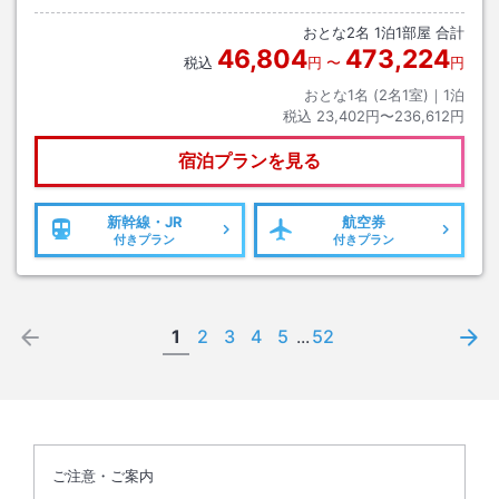
おとな
2
名
1
泊
1
部屋 合計
46,804
473,224
税込
円
〜
円
おとな1名 (
2
名1室)｜
1
泊
税込
23,402円〜236,612円
宿泊プランを見る
新幹線・JR
航空券
付きプラン
付きプラン
1
2
3
4
5
...
52
ご注意・ご案内