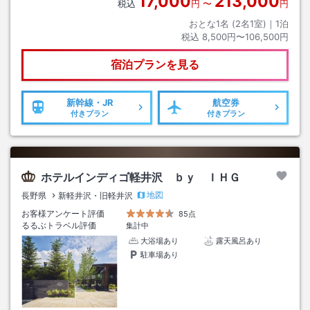
17,000
213,000
税込
円
〜
円
おとな1名 (
2
名1室)｜
1
泊
税込
8,500円〜106,500円
宿泊プランを見る
新幹線・JR
航空券
付きプラン
付きプラン
ホテルインディゴ軽井沢 ｂｙ ＩＨＧ
地図
長野県
新軽井沢・旧軽井沢
お客様アンケート評価
85点
るるぶトラベル評価
集計中
大浴場あり
露天風呂あり
駐車場あり