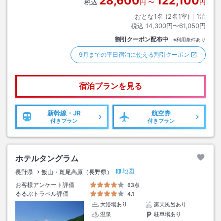
28,600
122,100
税込
円
〜
円
おとな1名 (
2
名1室)｜
1
泊
税込
14,300円〜61,050円
割引クーポン配布中
※利用条件あり
9月までの平日宿泊に使える割引クーポン
宿泊プランを見る
新幹線・JR
航空券
付きプラン
付きプラン
ホテルタングラム
地図
長野県
飯山・斑尾高原（長野県）
お客様アンケート評価
83点
るるぶトラベル評価
4.1
大浴場あり
露天風呂あり
温泉
駐車場あり