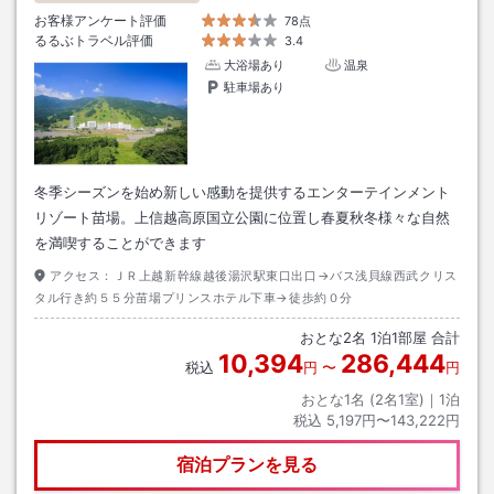
お客様アンケート評価
78点
るるぶトラベル評価
3.4
大浴場あり
温泉
駐車場あり
冬季シーズンを始め新しい感動を提供するエンターテインメント
リゾート苗場。上信越高原国立公園に位置し春夏秋冬様々な自然
を満喫することができます
アクセス：
ＪＲ上越新幹線越後湯沢駅東口出口→バス浅貝線西武クリス
タル行き約５５分苗場プリンスホテル下車→徒歩約０分
おとな
2
名
1
泊
1
部屋 合計
10,394
286,444
税込
円
〜
円
おとな1名 (
2
名1室)｜
1
泊
税込
5,197円〜143,222円
宿泊プランを見る