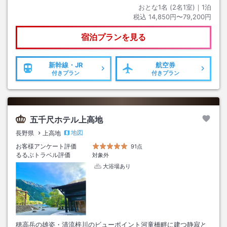
おとな1名 (
2
名1室)｜
1
泊
税込
14,850円〜79,200円
宿泊プランを見る
新幹線・JR
航空券
付きプラン
付きプラン
五千尺ホテル上高地
地図
長野県
上高地
お客様アンケート評価
91点
るるぶトラベル評価
対象外
大浴場あり
穂高岳の雄姿・清流梓川のビューポイント河童橋畔に建つ静寂と