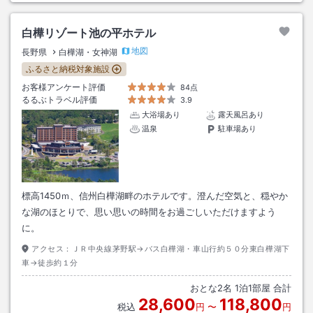
白樺リゾート池の平ホテル
地図
長野県
白樺湖・女神湖
ふるさと納税対象施設
お客様アンケート評価
84点
るるぶトラベル評価
3.9
大浴場あり
露天風呂あり
温泉
駐車場あり
標高1450ｍ、信州白樺湖畔のホテルです。澄んだ空気と、穏やか
な湖のほとりで、思い思いの時間をお過ごしいただけますよう
に。
アクセス：
ＪＲ中央線茅野駅→バス白樺湖・車山行約５０分東白樺湖下
車→徒歩約１分
おとな
2
名
1
泊
1
部屋 合計
28,600
118,800
税込
円
〜
円