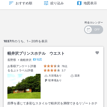
おすすめ順
絞り込み
地図表示
料金カレンダー
1037
件のうち、
1～20
件を表示
軽井沢プリンスホテル ウエスト
地図
長野県
南軽井沢
お客様アンケート評価
78点
るるぶトラベル評価
3.7
大浴場あり
温泉
駐車場あり
四季を通じて多彩なスタイルで軽井沢を満喫できるリゾートホテ