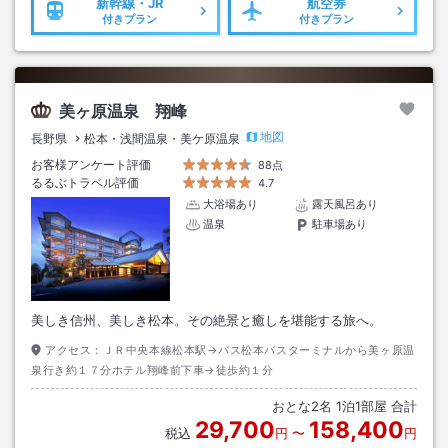
新幹線・JR
航空券
付きプラン
付きプラン
美ヶ原温泉 翔峰
地図
長野県
松本・浅間温泉・美ケ原温泉
お客様アンケート評価
88点
るるぶトラベル評価
4.7
大浴場あり
露天風呂あり
温泉
駐車場あり
美しき信州、美しき松本。その絶景と癒しを堪能する旅へ。
アクセス：
ＪＲ中央本線松本駅→バス松本バスターミナルから美ヶ原温
泉行き約１７分ホテル翔峰前下車→徒歩約１分
おとな
2
名
1
泊
1
部屋 合計
29,700
158,400
税込
円
〜
円