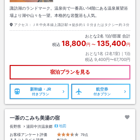
諏訪湖のランドマーク。温泉街で一番高い14階にある温泉展望浴
場より湖や山々を一望。本格的な岩盤浴も人気。
アクセス：
ＪＲ中央本線上諏訪駅→徒歩約１０分またはタクシー約３分
おとな
2
名
1
泊
1
部屋 合計
18,800
135,400
税込
円
〜
円
おとな1名 (
2
名1室)｜
1
泊
税込
9,400円〜67,700円
宿泊プランを見る
新幹線・JR
航空券
付きプラン
付きプラン
一茶のこみち美湯の宿
地図
長野県
湯田中渋温泉郷
お客様アンケート評価
79点
るるぶトラベル評価
集計中