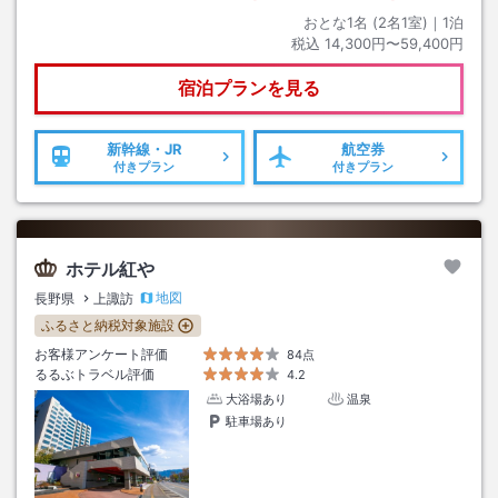
おとな1名 (
2
名1室)｜
1
泊
税込
14,300円〜59,400円
宿泊プランを見る
新幹線・JR
航空券
付きプラン
付きプラン
ホテル紅や
地図
長野県
上諏訪
ふるさと納税対象施設
お客様アンケート評価
84点
るるぶトラベル評価
4.2
大浴場あり
温泉
駐車場あり