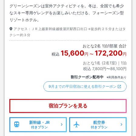
グリーンシーズンは室外アクティビティを。冬は、全国でも希少
なスキー専用ゲレンデをお楽しみいただける、フォーシーズン型
リゾートホテル。
アクセス：
ＪＲ上越新幹線越後湯沢駅西口出口→徒歩約２５分またはタ
クシー約３分
おとな
2
名
1
泊
1
部屋 合計
15,600
172,200
税込
円
〜
円
おとな1名 (
2
名1室)｜
1
泊
税込
7,800円〜86,100円
割引クーポン配布中
※利用条件あり
9月までの平日宿泊に使える割引クーポン
宿泊プランを見る
新幹線・JR
航空券
付きプラン
付きプラン