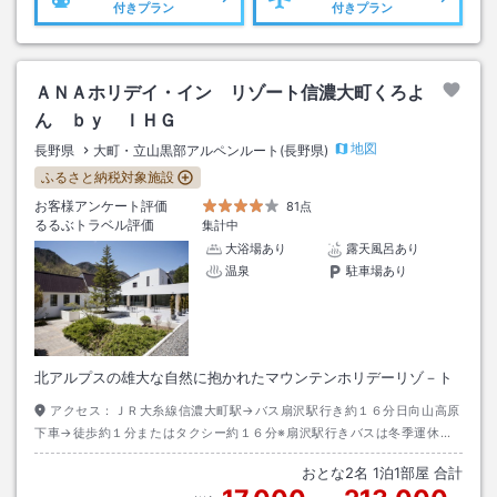
付きプラン
付きプラン
ＡＮＡホリデイ・イン リゾート信濃大町くろよ
ん ｂｙ ＩＨＧ
地図
長野県
大町・立山黒部アルペンルート(長野県)
ふるさと納税対象施設
お客様アンケート評価
81点
るるぶトラベル評価
集計中
大浴場あり
露天風呂あり
温泉
駐車場あり
北アルプスの雄大な自然に抱かれたマウンテンホリデーリゾ－ト
アクセス：
ＪＲ大糸線信濃大町駅→バス扇沢駅行き約１６分日向山高原
下車→徒歩約１分またはタクシー約１６分※扇沢駅行きバスは冬季運休す
る場合があります
おとな
2
名
1
泊
1
部屋 合計