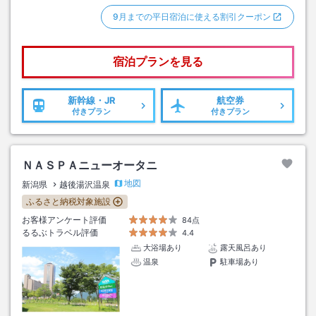
9月までの平日宿泊に使える割引クーポン
宿泊プランを見る
新幹線・JR
航空券
付きプラン
付きプラン
ＮＡＳＰＡニューオータニ
地図
新潟県
越後湯沢温泉
ふるさと納税対象施設
お客様アンケート評価
84点
るるぶトラベル評価
4.4
大浴場あり
露天風呂あり
温泉
駐車場あり