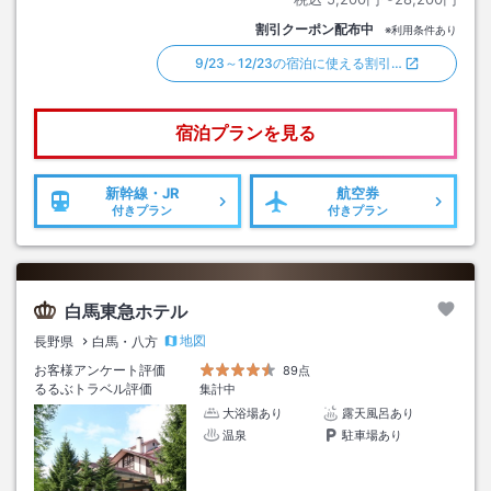
割引クーポン配布中
※利用条件あり
9/23～12/23の宿泊に使える割引…
宿泊プランを見る
新幹線・JR
航空券
付きプラン
付きプラン
白馬東急ホテル
地図
長野県
白馬・八方
お客様アンケート評価
89点
るるぶトラベル評価
集計中
大浴場あり
露天風呂あり
温泉
駐車場あり