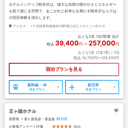
ホテルインディゴ軽井沢は、雄大な自然の穏やかさとエネルギー
を肌で感じる空間で、あこがれと好奇心を満たす軽井沢ならでは
の別荘体験を演出します。
アクセス：
ＪＲ北陸新幹線軽井沢駅南口出口→タクシー約５分
おとな
2
名
1
泊
1
部屋 合計
39,400
257,000
税込
円
〜
円
おとな1名 (
2
名1室)｜
1
泊
税込
19,700円〜128,500円
宿泊プランを見る
新幹線・JR
航空券
付きプラン
付きプラン
王ヶ頭ホテル
地図
長野県
美ケ原高原・扉温泉
お客様アンケート評価
96点