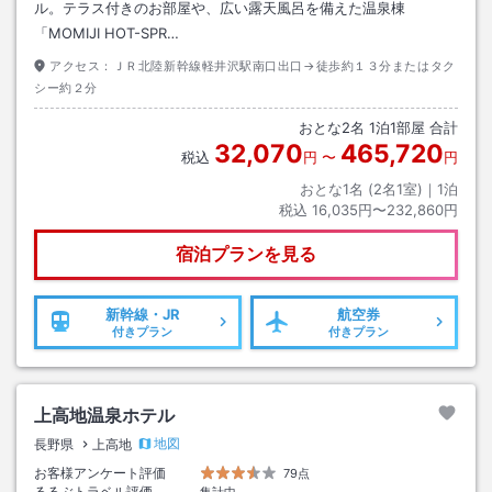
ル。テラス付きのお部屋や、広い露天風呂を備えた温泉棟
「MOMIJI HOT-SPR…
アクセス：
ＪＲ北陸新幹線軽井沢駅南口出口→徒歩約１３分またはタク
シー約２分
おとな
2
名
1
泊
1
部屋 合計
32,070
465,720
税込
円
〜
円
おとな1名 (
2
名1室)｜
1
泊
税込
16,035円〜232,860円
宿泊プランを見る
新幹線・JR
航空券
付きプラン
付きプラン
上高地温泉ホテル
地図
長野県
上高地
お客様アンケート評価
79点
るるぶトラベル評価