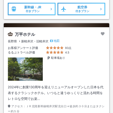
新幹線・JR
航空券
付きプラン
付きプラン
万平ホテル
地図
長野県
新軽井沢・旧軽井沢
お客様アンケート評価
93点
るるぶトラベル評価
4.5
駐車場あり
2024年に創業130周年を迎えリニューアルオープンした日本を代
表するクラシックホテル。いつもと違うゆっくりと流れる時間を
レトロな空間でお楽…
アクセス：
ＪＲ北陸新幹線軽井沢駅北出口→徒歩約３０分またはタクシ
ー約５分