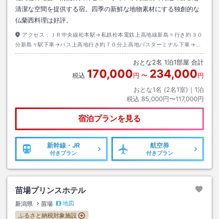
清潔な空間を提供する宿。四季の新鮮な地物素材にする独創的な
仏蘭西料理は好評。
アクセス：
ＪＲ中央線松本駅→私鉄松本電鉄上高地線新島々行き約３０
分新島々駅下車→バス上高地行き約７０分上高地バスターミナル下車→徒
歩約５分
おとな
2
名
1
泊
1
部屋 合計
170,000
234,000
税込
円
〜
円
おとな1名 (
2
名1室)｜
1
泊
税込
85,000円〜117,000円
宿泊プランを見る
新幹線・JR
航空券
付きプラン
付きプラン
苗場プリンスホテル
地図
新潟県
苗場
ふるさと納税対象施設