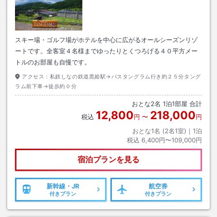
スキー場・ゴルフ場がホテルを中心に広がるオールシーズンリゾ
ートです。全客室４名様までゆったりとくつろげる４０平方メー
トルのお部屋も自慢です。
アクセス：
私鉄しなの鉄道黒姫駅→バスタングラム行き約２５分タング
ラム前下車→徒歩約０分
おとな
2
名
1
泊
1
部屋 合計
12,800
218,000
税込
円
〜
円
おとな1名 (
2
名1室)｜
1
泊
税込
6,400円〜109,000円
宿泊プランを見る
新幹線・JR
航空券
付きプラン
付きプラン