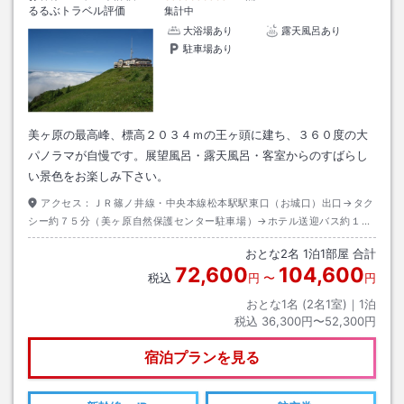
るるぶトラベル評価
集計中
大浴場あり
露天風呂あり
駐車場あり
美ヶ原の最高峰、標高２０３４ｍの王ヶ頭に建ち、３６０度の大
パノラマが自慢です。展望風呂・露天風呂・客室からのすばらし
い景色をお楽しみ下さい。
アクセス：
ＪＲ篠ノ井線・中央本線松本駅駅東口（お城口）出口→タク
シー約７５分（美ヶ原自然保護センター駐車場）→ホテル送迎バス約１５
分
おとな
2
名
1
泊
1
部屋 合計
72,600
104,600
税込
円
〜
円
おとな1名 (
2
名1室)｜
1
泊
税込
36,300円〜52,300円
宿泊プランを見る