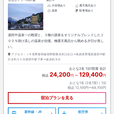
大浴場あり
露天風呂あり
温泉
駐車場あり
湯田中温泉一の眺望と、３種の源泉をオリジナルブレンドした１
００％掛け流しの温泉が自慢。檜露天風呂から眺める夕日が美し
い。
アクセス：
ＪＲ長野新幹線長野駅善光寺口出口→私鉄長野電鉄湯田中駅
行き約５０分湯田中駅下車→徒歩約８分
おとな
2
名
1
泊
1
部屋 合計
24,200
129,400
税込
円
〜
円
おとな1名 (
2
名1室)｜
1
泊
税込
12,100円〜64,700円
宿泊プランを見る
新幹線・JR
航空券