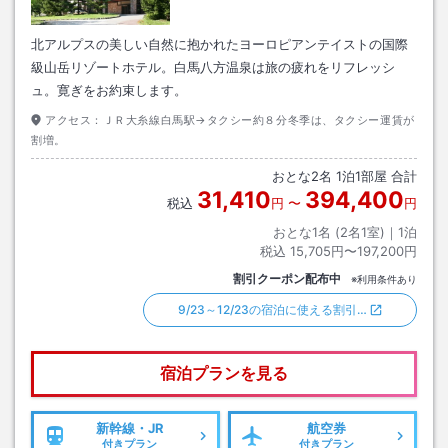
北アルプスの美しい自然に抱かれたヨーロピアンテイストの国際
級山岳リゾートホテル。白馬八方温泉は旅の疲れをリフレッシ
ュ。寛ぎをお約束します。
アクセス：
ＪＲ大糸線白馬駅→タクシー約８分冬季は、タクシー運賃が
割増。
おとな
2
名
1
泊
1
部屋 合計
31,410
394,400
税込
円
〜
円
おとな1名 (
2
名1室)｜
1
泊
税込
15,705円〜197,200円
割引クーポン配布中
※利用条件あり
9/23～12/23の宿泊に使える割引…
宿泊プランを見る
新幹線・JR
航空券
付きプラン
付きプラン