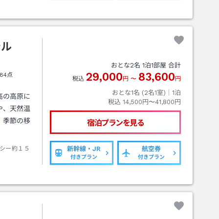
テル
おとな
2
名
1
泊
1
部屋 合計
29,000
83,600
84点
税込
円
〜
円
おとな1名 (
2
名1室)｜
1
泊
高の高原に
税込
14,500円〜41,800円
や、天然温
、季節の移
宿泊プランを見る
シー約１５
新幹線・JR
航空券
付きプラン
付きプラン