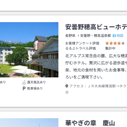
安曇野穂高ビューホ
地図
長野県
安曇野・穂高温泉郷
お客様アンケート評価
るるぶトラベル評価
集計中
北アルプス常念岳の麓、広大な穂
佇むホテル。贅沢に広がる遊歩道
泉、地元の食材を用いたお食事等
ろいをご満喫下さい。
あり
露天風呂あり
アクセス：
ＪＲ大糸線穂高駅→タク
駐車場あり
分
華やぎの章 慶山