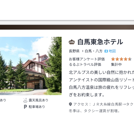
白馬東急ホテル
地図
長野県
白馬・八方
お客様アンケート評価
るるぶトラベル評価
集計中
北アルプスの美しい自然に抱かれ
アンテイストの国際級山岳リゾー
白馬八方温泉は旅の疲れをリフレ
ぎをお約束します。
あり
露天風呂あり
アクセス：
ＪＲ大糸線白馬駅→タク
駐車場あり
冬季は、タクシー運賃が割増。