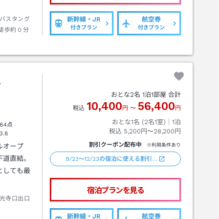
バスタング
新幹線・JR
航空券
付きプラン
付きプラン
徒歩約０分
ル
おとな
2
名
1
泊
1
部屋 合計
10,400
56,400
税込
円
〜
円
おとな1名 (
2
名1室)｜
1
泊
84点
税込
5,200円〜28,200円
3.8
割引クーポン配布中
ルオープ
※利用条件あり
下道直結。
9/23～12/23の宿泊に使える割引…
としても最
宿泊プランを見る
光寺口出口
新幹線・JR
航空券