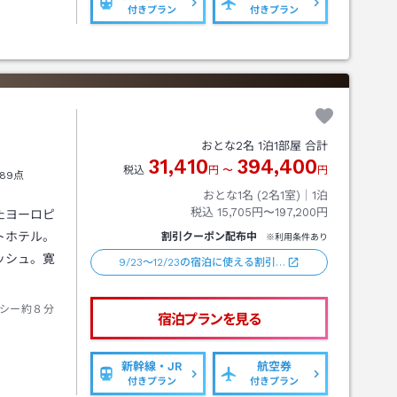
付きプラン
付きプラン
おとな
2
名
1
泊
1
部屋 合計
31,410
394,400
税込
円
〜
円
89点
おとな1名 (
2
名1室)｜
1
泊
税込
15,705円〜197,200円
たヨーロピ
トホテル。
割引クーポン配布中
※利用条件あり
ッシュ。寛
9/23～12/23の宿泊に使える割引…
シー約８分
宿泊プランを見る
新幹線・JR
航空券
付きプラン
付きプラン