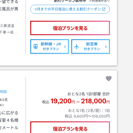
割引クーポン配布中
一望できる
※利用条件あり
天風呂が男
9月までの平日宿泊に使える割引クーポン
ス瀬波温
宿泊プランを見る
下車→徒歩
新幹線・JR
航空券
付きプラン
付きプラン
地図
おとな
2
名
1
泊
1
部屋 合計
19,200
218,000
83点
税込
円
〜
円
4.1
おとな1名 (
2
名1室)｜
1
泊
心に広がる
税込
9,600円〜109,000円
客室４名様
方メートル
宿泊プランを見る