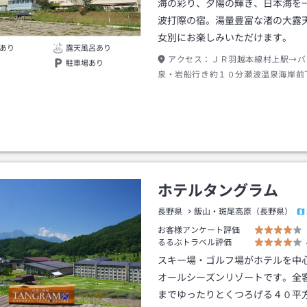
海の彩り、夕陽の輝き、日本海を
波打際の宿。湯量豊富な渚の大露
女別にお楽しみいただけます。
あり
露天風呂あり
アクセス：
ＪＲ羽越本線村上駅→バ
駐車場あり
泉・岩船行き約１０分瀬波温泉海岸前
約３分
ホテルタングラム
長野県
飯山・斑尾高原（長野県）
お客様アンケート評価
るるぶトラベル評価
スキー場・ゴルフ場がホテルを中
オールシーズンリゾートです。全
までゆったりとくつろげる４０平