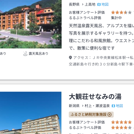
地図
長野県
上高地
お客様アンケート評価
るるぶトラベル評価
集計中
天然温泉露天風呂、アルプスを描
写真を展示するギャラリーを持つ
理にこだわる和風旅館。ウエスト
で、散策に便利な宿です
あり
露天風呂あり
アクセス：
ＪＲ中央東線松本駅→私
交通新島々行き約３０分新島々駅下車
地バスターミナル行き約６３分帝国ホ
→徒歩約１０分
大観荘せなみの湯
地図
新潟県
村上・瀬波温泉
ふるさと納税対象施設
お客様アンケート評価
るるぶトラベル評価