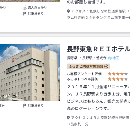
のお部屋も自慢です。
あり
露天風呂あり
アクセス：
私鉄しなの鉄道黒姫駅→
駐車場あり
ラム行き約２５分タングラム前下車→
長野東急ＲＥＩホテ
地図
長野県
長野駅・善光寺
ふるさと納税対象施設
お客様アンケート評価
るるぶトラベル評価
２０１６年１１月全館リニューア
ン。ＪＲ長野駅より徒歩１分、地
ビジネスはもちろん、観光の拠点
5分
駐車場あり
高のロケーションです。
アクセス：
ＪＲ北陸新幹線長野駅善
→徒歩約１分