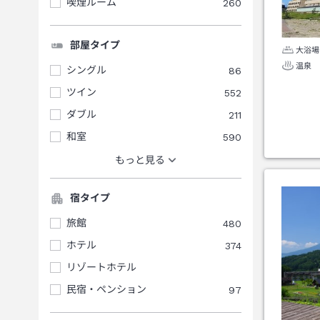
喫煙ルーム
260
部屋タイプ
大浴場
温泉
シングル
86
ツイン
552
ダブル
211
和室
590
もっと見る
宿タイプ
旅館
480
ホテル
374
リゾートホテル
民宿・ペンション
97