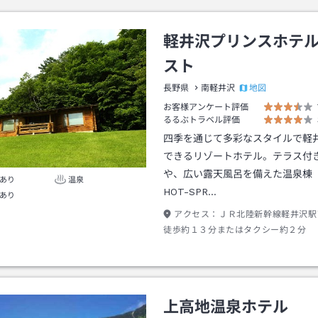
軽井沢プリンスホテ
スト
地図
長野県
南軽井沢
お客様アンケート評価
るるぶトラベル評価
四季を通じて多彩なスタイルで軽
できるリゾートホテル。テラス付
や、広い露天風呂を備えた温泉棟「M
あり
温泉
HOT-SPR…
あり
アクセス：
ＪＲ北陸新幹線軽井沢駅
徒歩約１３分またはタクシー約２分
上高地温泉ホテル