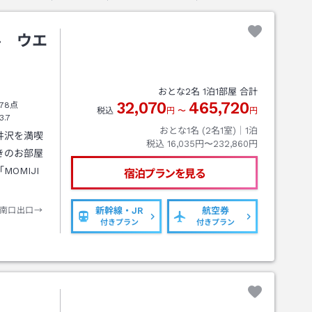
ル ウエ
おとな
2
名
1
泊
1
部屋 合計
32,070
465,720
78点
税込
円
〜
円
3.7
おとな1名 (
2
名1室)｜
1
泊
井沢を満喫
税込
16,035円〜232,860円
きのお部屋
OMIJI
宿泊プランを見る
南口出口→
新幹線・JR
航空券
付きプラン
付きプラン