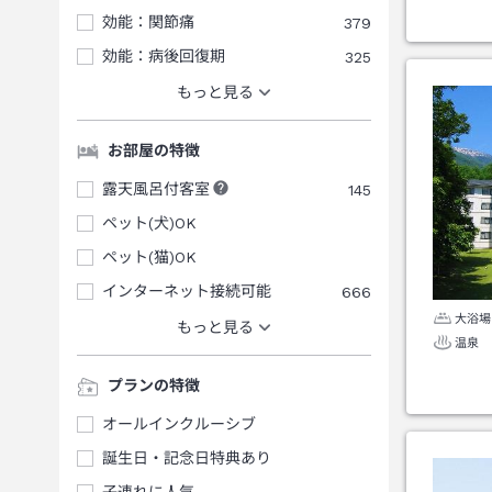
効能：関節痛
379
効能：病後回復期
325
もっと見る
お部屋の特徴
露天風呂付客室
145
ペット(犬)OK
ペット(猫)OK
インターネット接続可能
666
大浴場
もっと見る
温泉
プランの特徴
オールインクルーシブ
誕生日・記念日特典あり