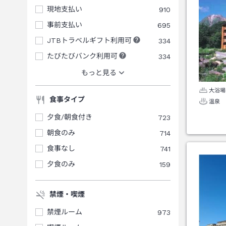
現地支払い
910
事前支払い
695
JTBトラベルギフト利用可
334
たびたびバンク利用可
334
もっと見る
大浴場
食事タイプ
温泉
夕食/朝食付き
723
朝食のみ
714
食事なし
741
夕食のみ
159
禁煙・喫煙
禁煙ルーム
973