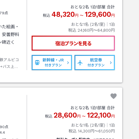
おとな
2
名
1
泊
1
部屋 合計
48,320
129,600
79点
税込
円
〜
円
おとな1名 (
2
名1室)｜
1
泊
いた絵画・
税込
24,160円〜64,800円
。安曇野料
ン碑近く
宿泊プランを見る
鉄アルピコ
新幹線・JR
航空券
付きプラン
付きプラン
→バス上高
テル前下車
おとな
2
名
1
泊
1
部屋 合計
28,600
122,100
税込
円
〜
円
おとな1名 (
2
名1室)｜
1
泊
90点
税込
14,300円〜61,050円
4.4