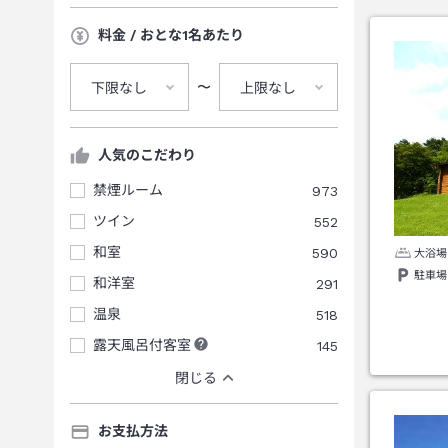
料金 / おとな1名あたり
〜
下限なし
上限なし
人気のこだわり
禁煙ルーム
973
ツイン
552
和室
590
大浴場
駐車場
和洋室
291
温泉
518
露天風呂付客室
145
閉じる
お支払方法