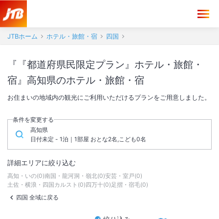
JTBホーム
ホテル・旅館・宿
四国
『『都道府県民限定プラン』ホテル・旅館・
宿』高知県のホテル・旅館・宿
お住まいの地域内の観光にご利用いただけるプランをご用意しました。
条件を変更する
高知県
日付未定 - 1泊｜1部屋 おとな2名,こども0名
詳細エリアに絞り込む
高知・いの
(
0
)
南国・龍河洞・嶺北
(
0
)
安芸・室戸
(
0
)
土佐・横浪・四国カルスト
(
0
)
四万十
(
0
)
足摺・宿毛
(
0
)
四国 全域に戻る