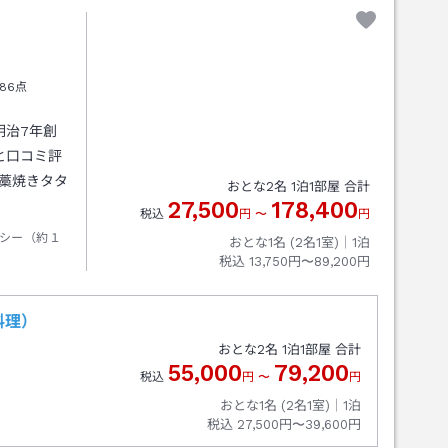
86点
明治7年創
と口コミ評
の藁焼きタタ
おとな
2
名
1
泊
1
部屋 合計
27,500
178,400
税込
円
〜
円
シー（約１
おとな1名 (
2
名1室)｜
1
泊
税込
13,750円〜89,200円
料理）
おとな
2
名
1
泊
1
部屋 合計
55,000
79,200
税込
円
〜
円
おとな1名 (
2
名1室)｜
1
泊
税込
27,500円〜39,600円