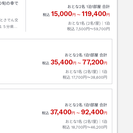
の旬の幸で
おとな
2
名
1
泊
1
部屋 合計
15,000
119,400
税込
円
〜
円
とさでん交
おとな1名 (
2
名1室)｜
1
泊
１５分県庁
税込
7,500円〜59,700円
おとな
2
名
1
泊
1
部屋 合計
35,400
77,200
税込
円
〜
円
おとな1名 (
2
名1室)｜
1
泊
税込
17,700円〜38,600円
おとな
2
名
1
泊
1
部屋 合計
37,400
92,400
税込
円
〜
円
おとな1名 (
2
名1室)｜
1
泊
税込
18,700円〜46,200円