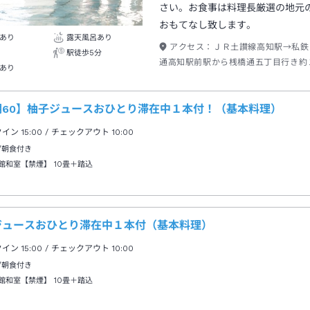
さい。お食事は料理長厳選の地元
おもてなし致します。
あり
露天風呂あり
アクセス：
ＪＲ土讃線高知駅→私鉄
駅徒歩5分
通高知駅前駅から桟橋通五丁目行き約
あり
前駅下車→徒歩約４分
期60】柚子ジュースおひとり滞在中１本付！（基本料理）
クイン
15:00
/ チェックアウト
10:00
/朝食付き
館和室【禁煙】
10畳＋踏込
ジュースおひとり滞在中１本付（基本料理）
クイン
15:00
/ チェックアウト
10:00
/朝食付き
館和室【禁煙】
10畳＋踏込