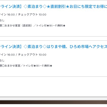
ンライン決済】◇素泊まり◇★直前割引★お日にち限定でお得
クイン
16:00
/ チェックアウト
10:00
なし
煙□おまかせ客室（直前割）／トイレ付★Wi－Fi無料★
ンライン決済】◇素泊まり◇はりまや橋、ひろめ市場へアクセ
クイン
16:00
/ チェックアウト
10:00
なし
煙〇おまかせ客室／トイレ付★Wi－Fi無料★