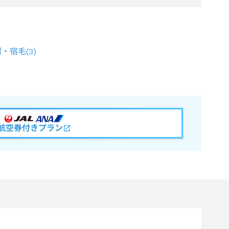
摺・宿毛
(
3
)
航空券付きプラン