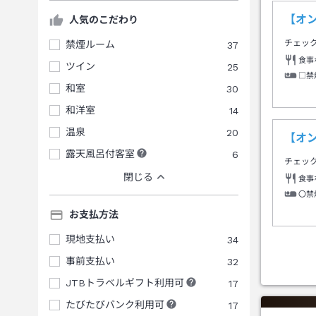
【オ
人気のこだわり
チェッ
禁煙ルーム
37
食事
ツイン
25
□禁
和室
30
和洋室
14
温泉
20
【オ
露天風呂付客室
6
チェッ
閉じる
食事
〇禁
お支払方法
現地支払い
34
事前支払い
32
JTBトラベルギフト利用可
17
たびたびバンク利用可
17