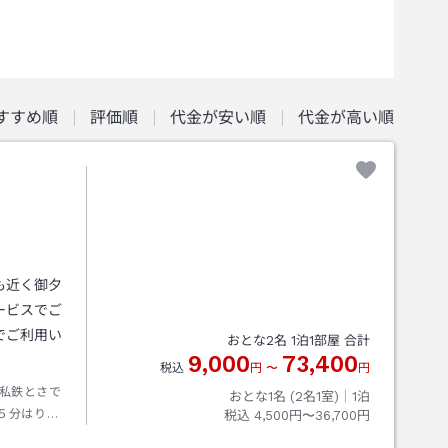
すすめ順
評価順
代金が安い順
代金が高い順
も近く御夕
ービスでご
でご利用い
おとな
2
名
1
泊
1
部屋 合計
9,000
73,400
税込
円
〜
円
私鉄とさで
おとな1名 (
2
名1室)｜
1
泊
５分はりま
税込
4,500円〜36,700円