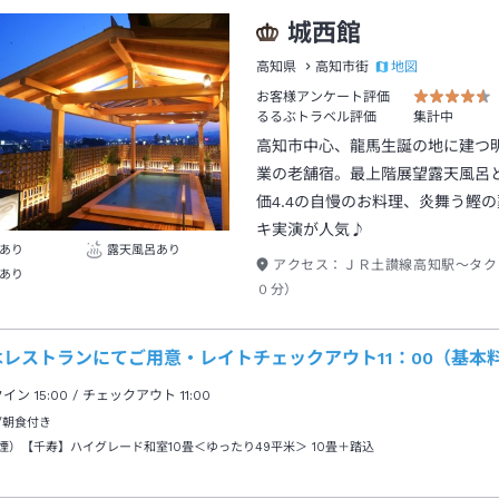
城西館
地図
高知県
高知市街
お客様アンケート評価
るるぶトラベル評価
集計中
高知市中心、龍馬生誕の地に建つ
業の老舗宿。最上階展望露天風呂
価4.4の自慢のお料理、炎舞う鰹
キ実演が人気♪
あり
露天風呂あり
アクセス：
ＪＲ土讃線高知駅～タク
あり
０分）
はレストランにてご用意・レイトチェックアウト11：00（基本
クイン
15:00
/ チェックアウト
11:00
/朝食付き
煙）【千寿】ハイグレード和室10畳＜ゆったり49平米＞
10畳＋踏込