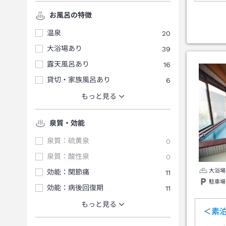
お風呂の特徴
温泉
20
大浴場あり
39
露天風呂あり
16
貸切・家族風呂あり
6
もっと見る
泉質・効能
泉質：硫黄泉
0
泉質：酸性泉
0
大浴場
効能：関節痛
11
駐車場
効能：病後回復期
11
もっと見る
＜素