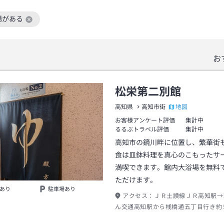
場がある
絞り込み条件を解除
お
松栄第二別館
地図
高知県
高知市街
お客様アンケート評価
集計中
るるぶトラベル評価
集計中
高知市の鏡川畔に位置し、繁華街
食は皿鉢料理を真心のこもったサ
満喫できます。館内大浴場を無料
ただけます。
あり
駐車場あり
アクセス：
ＪＲ土讃線ＪＲ高知駅→
ん交通高知駅から桟橋通五丁目行き約
や橋駅下車→徒歩約７分