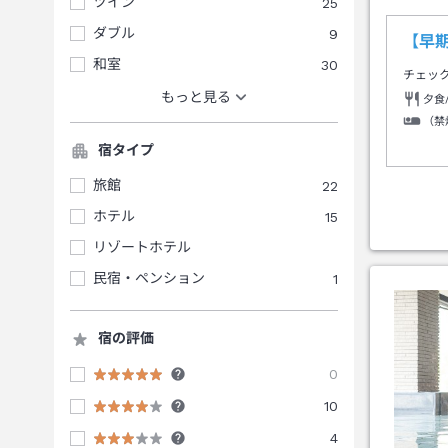
ツイン
25
ダブル
9
【早期
和室
30
チェッ
もっと見る
夕食
（禁
宿タイプ
旅館
22
ホテル
15
リゾートホテル
民宿・ペンション
1
宿の評価
0
10
4