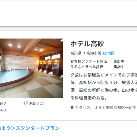
ホテル高砂
地図
高知県
高知市街
お客様アンケート評価
集計中
るるぶトラベル評価
集計中
夕食はお部屋食がメインでお子様
気。高知駅から徒歩３分、展望大
備。高知の新鮮な海の幸、山の幸
る料理自慢のお宿。
あり
駅徒歩5分
アクセス：
ＪＲ土讃線高知駅→徒歩
あり
泊まり＞スタンダードプラン