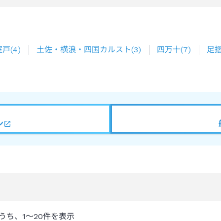
室戸
(
4
)
土佐・横浪・四国カルスト
(
3
)
四万十
(
7
)
足
ン
うち、
1～20
件を表示