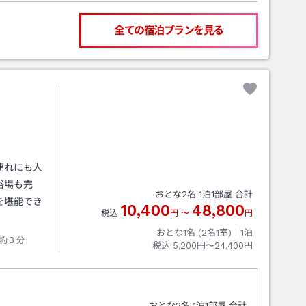
全ての宿泊プランを見る
連れにも人
浴場も完
おとな
2
名
1
泊
1
部屋 合計
を堪能でき
10,400
48,800
税込
円
〜
円
おとな1名 (
2
名1室)｜
1
泊
約３分
税込
5,200円〜24,400円
おとな
2
名
1
泊
1
部屋 合計