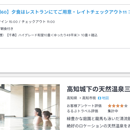
60】夕食はレストランにてご用意・レイトチェックアウト11
クイン
15:00
/ チェックアウト
11:00
/朝食付き
煙）【千寿】ハイグレード和室10畳＜ゆったり49平米＞
10畳＋踏込
高知城下の天然温泉
地図
高知県
高知市街
お客様アンケート評価
るるぶトラベル評価
集計中
緑豊かな庭園と龍馬も泳いだ清流
絶好のロケーションの天然温泉を