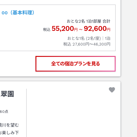
：00（基本料理）
おとな
2
名
1
泊
1
部屋 合計
55,200
92,600
税込
円
〜
円
おとな1名 (
2
名1室)｜
1
泊
税込
27,600円〜46,300円
全ての宿泊プランを見る
三翠園
80点
鏡川を望む
お楽しみ下