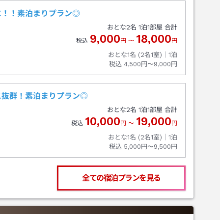
に！！素泊まりプラン◎
おとな
2
名
1
泊
1
部屋 合計
9,000
18,000
税込
円
〜
円
おとな1名 (
2
名1室)｜
1
泊
税込
4,500円〜9,000円
ス抜群！素泊まりプラン◎
おとな
2
名
1
泊
1
部屋 合計
10,000
19,000
税込
円
〜
円
おとな1名 (
2
名1室)｜
1
泊
税込
5,000円〜9,500円
全ての宿泊プランを見る