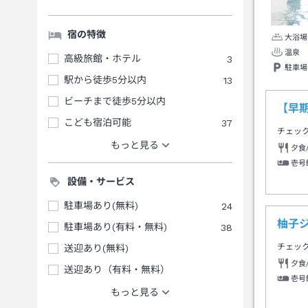
宿の特徴
大浴場
温泉
高級旅館・ホテル
3
駐車場
駅から徒歩5分以内
13
ビーチまで徒歩5分以内
【早
こども宿泊可能
37
チェッ
もっと見る
夕食
壱号
設備・サービス
駐車場あり(無料)
24
柚子
駐車場あり(有料・無料)
38
チェッ
送迎あり(無料)
夕食
送迎あり（有料・無料）
壱号
もっと見る