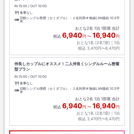
IN
チェックイン
15:00
/ OUT
チェックアウト
10:00
食事なし
旧館シングル禁煙（セミダブル）：２名利用☆無線LAN接続
10.5平
米
おとな
2
名
1
泊
1
部屋 合計
6,940
16,940
税込
円
〜
円
おとな1名 (
2
名1室)｜
1
泊
税込
3,470円〜8,470円
仲良しカップルにオススメ！二人仲良くシングルルーム密着
型プラン
IN
チェックイン
15:00
/ OUT
チェックアウト
10:00
食事なし
旧館シングル喫煙（セミダブル）：２名利用☆無線LAN接続
10.5平
米
おとな
2
名
1
泊
1
部屋 合計
6,940
16,940
税込
円
〜
円
おとな1名 (
2
名1室)｜
1
泊
税込
3,470円〜8,470円