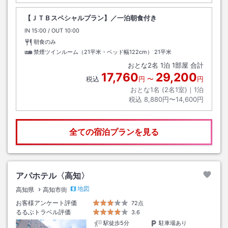
【ＪＴＢスペシャルプラン】／一泊朝食付き
IN
チェックイン
15:00
/ OUT
チェックアウト
10:00
朝食のみ
禁煙ツインルーム（21平米・ベッド幅122cm）
21平米
おとな
2
名
1
泊
1
部屋 合計
17,760
29,200
税込
円
〜
円
おとな1名 (
2
名1室)｜
1
泊
税込
8,880円〜14,600円
全ての宿泊プランを見る
アパホテル〈高知〉
地図
高知県
高知市街
お客様アンケート評価
72点
るるぶトラベル評価
3.6
駅徒歩5分
駐車場あり