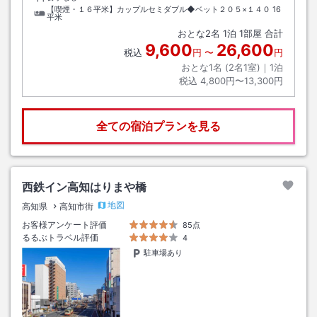
【喫煙・１６平米】カップルセミダブル◆ベット２０５×１４０
16
平米
おとな
2
名
1
泊
1
部屋 合計
9,600
26,600
税込
円
〜
円
おとな1名 (
2
名1室)｜
1
泊
税込
4,800円〜13,300円
全ての宿泊プランを見る
西鉄イン高知はりまや橋
地図
高知県
高知市街
お客様アンケート評価
85点
るるぶトラベル評価
4
駐車場あり