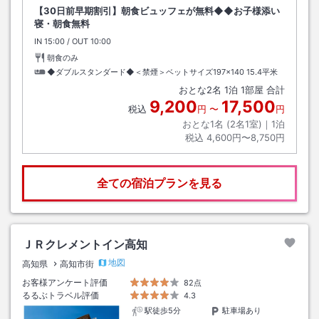
【30日前早期割引】朝食ビュッフェが無料◆◆お子様添い
寝・朝食無料
IN
チェックイン
15:00
/ OUT
チェックアウト
10:00
朝食のみ
◆ダブルスタンダード◆＜禁煙＞ベットサイズ197×140
15.4平米
おとな
2
名
1
泊
1
部屋 合計
9,200
17,500
税込
円
〜
円
おとな1名 (
2
名1室)｜
1
泊
税込
4,600円〜8,750円
全ての宿泊プランを見る
ＪＲクレメントイン高知
地図
高知県
高知市街
お客様アンケート評価
82点
るるぶトラベル評価
4.3
駅徒歩5分
駐車場あり