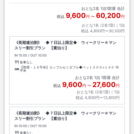
おとな
2
名
1
泊
1
部屋 合計
9,600
60,200
税込
円
〜
円
おとな1名 (
2
名1室)｜
1
泊
税込
4,800円〜30,100円
《長期連泊割》 ◆７日以上限定◆ ウィークリー☆マン
スリー割引プラン 【素泊り】
IN
チェックイン
15:00
/ OUT
チェックアウト
10:00
食事なし
【禁煙・１６平米】カップルセミダブル◆ベット２０５×１４０
16
平米
おとな
2
名
1
泊
1
部屋 合計
9,600
27,600
税込
円
〜
円
おとな1名 (
2
名1室)｜
1
泊
税込
4,800円〜13,800円
《長期連泊割》 ◆７日以上限定◆ ウィークリー☆マン
スリー割引プラン 【素泊り】
IN
チェックイン
15:00
/ OUT
チェックアウト
10:00
食事なし