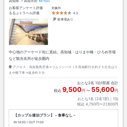
地図
高知県
高知市街
お客様アンケート評価
対象外
るるぶトラベル評価
4.3
駐車場あり
中心地のアーケード街に直結。高知城・はりまや橋・ひろめ市場
など観光名所が徒歩圏内
アクセス：
高知龍馬空港→リムジンバスＪＲ高知駅行き約２５分北はり
まや橋下車→徒歩約５分
おとな
2
名
1
泊
1
部屋 合計
9,500
55,600
税込
円
〜
円
おとな1名 (
2
名1室)｜
1
泊
税込
4,750円〜27,800円
【カップル連泊プラン】－食事なし－
IN
チェックイン
14:00
/ OUT
チェックアウト
11:00