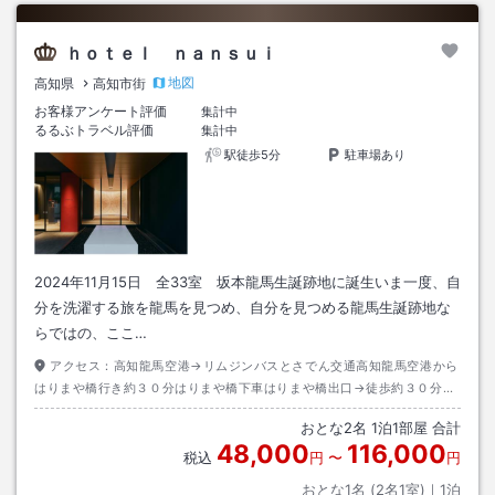
ｈｏｔｅｌ ｎａｎｓｕｉ
地図
高知県
高知市街
お客様アンケート評価
集計中
るるぶトラベル評価
集計中
駅徒歩5分
駐車場あり
2024年11月15日 全33室 坂本龍馬生誕跡地に誕生いま一度、自
分を洗濯する旅を龍馬を見つめ、自分を見つめる龍馬生誕跡地な
らではの、ここ…
アクセス：
高知龍馬空港→リムジンバスとさでん交通高知龍馬空港から
はりまや橋行き約３０分はりまや橋下車はりまや橋出口→徒歩約３０分ま
たはタクシー約１０分
おとな
2
名
1
泊
1
部屋 合計
48,000
116,000
税込
円
〜
円
おとな1名 (
2
名1室)｜
1
泊