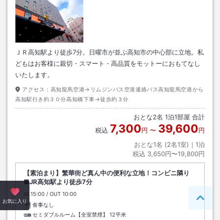
ＪＲ高知駅より徒歩7分。日曜市が並ぶ高知市の中心部に立地。私
どもはお客様に親切・スマート・高品質をモットーにおもてなし
いたします。
アクセス：
高知龍馬空港→リムジンバス空港連絡バス高知龍馬空港から
高知駅行き約３０分高知橋下車→徒歩約３分
おとな
2
名
1
泊
1
部屋 合計
7,300
39,600
税込
円
〜
円
おとな1名 (
2
名1室)｜
1
泊
税込
3,650円〜19,800円
【素泊まり】繁華街ど真ん中の便利な立地！コンビニ隣り
■JR高知駅より徒歩7分
IN
チェックイン
15:00
/ OUT
チェックアウト
10:00
ペー
お気に入り
食事なし
セミダブルルーム【全室禁煙】
12平米