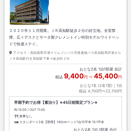
２０２０年１１月開業。ＪＲ高知駅徒歩２分の好立地。全室禁
煙、広々デスクとサータ製クレメントイン特別モデルワイドベッ
ドで快適ステイ。
アクセス：
高知龍馬空港→リムジンバス空港連絡バス高知龍馬空港から
ＪＲ高知駅行き高知駅下車→徒歩約２分
おとな
2
名
1
泊
1
部屋 合計
9,400
45,400
税込
円
〜
円
おとな1名 (
2
名1室)｜
1
泊
税込
4,700円〜22,700円
早期予約でお得【素泊り】※45日前限定プラン※
IN
チェックイン
15:00
/ OUT
チェックアウト
11:00
食事なし
スタンダード2名【禁煙】140cmベッド1台15平米
15.1平米
おとな
2
名
1
泊
1
部屋 合計