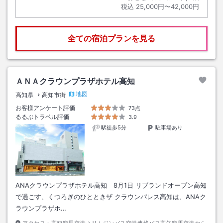
税込
25,000円〜42,000円
全ての宿泊プランを見る
ＡＮＡクラウンプラザホテル高知
地図
高知県
高知市街
お客様アンケート評価
73点
るるぶトラベル評価
3.9
駅徒歩5分
駐車場あり
ANAクラウンプラザホテル高知 8月1日 リブランドオープン高知
で過ごす、くつろぎのひとときザ クラウンパレス高知は、ANAク
ラウンプラザホ…
アクセス：
高知龍馬空港→リムジンバス空港連絡バス高知龍馬空港から