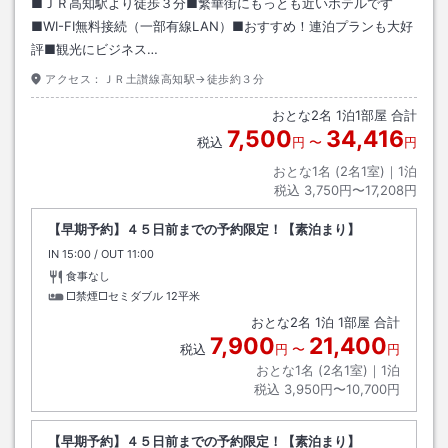
■ＪＲ高知駅より徒歩３分■繁華街にもっとも近いホテルです
■WI-FI無料接続（一部有線LAN）■おすすめ！連泊プランも大好
評■観光にビジネス…
アクセス：
ＪＲ土讃線高知駅→徒歩約３分
おとな
2
名
1
泊
1
部屋 合計
7,500
34,416
税込
円
〜
円
おとな1名 (
2
名1室)｜
1
泊
税込
3,750円〜17,208円
【早期予約】４５日前までの予約限定！【素泊まり】
IN
チェックイン
15:00
/ OUT
チェックアウト
11:00
食事なし
□禁煙□セミダブル
12平米
おとな
2
名
1
泊
1
部屋 合計
7,900
21,400
税込
円
〜
円
おとな1名 (
2
名1室)｜
1
泊
税込
3,950円〜10,700円
【早期予約】４５日前までの予約限定！【素泊まり】