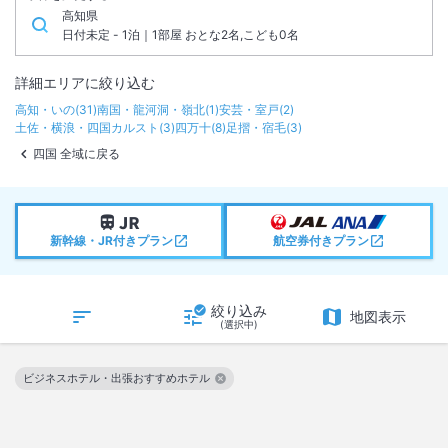
高知県
日付未定 - 1泊｜1部屋 おとな2名,こども0名
詳細エリアに絞り込む
高知・いの
(
31
)
南国・龍河洞・嶺北
(
1
)
安芸・室戸
(
2
)
土佐・横浪・四国カルスト
(
3
)
四万十
(
8
)
足摺・宿毛
(
3
)
四国 全域に戻る
新幹線・JR付きプラン
航空券付きプラン
絞り込み
地図表示
(選択中)
ビジネスホテル・出張おすすめホテル
この絞り込み条件を解除