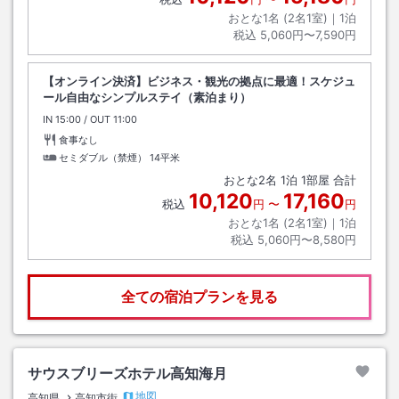
おとな1名 (
2
名1室)｜
1
泊
税込
5,060円〜7,590円
【オンライン決済】ビジネス・観光の拠点に最適！スケジュ
ール自由なシンプルステイ（素泊まり）
IN
チェックイン
15:00
/ OUT
チェックアウト
11:00
食事なし
セミダブル（禁煙）
14平米
おとな
2
名
1
泊
1
部屋 合計
10,120
17,160
税込
円
〜
円
おとな1名 (
2
名1室)｜
1
泊
税込
5,060円〜8,580円
全ての宿泊プランを見る
サウスブリーズホテル高知海月
地図
高知県
高知市街