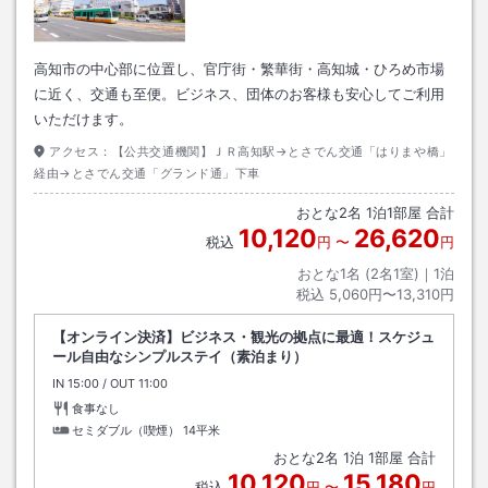
高知市の中心部に位置し、官庁街・繁華街・高知城・ひろめ市場
に近く、交通も至便。ビジネス、団体のお客様も安心してご利用
いただけます。
アクセス：
【公共交通機関】ＪＲ高知駅→とさでん交通「はりまや橋」
経由→とさでん交通「グランド通」下車
おとな
2
名
1
泊
1
部屋 合計
10,120
26,620
税込
円
〜
円
おとな1名 (
2
名1室)｜
1
泊
税込
5,060円〜13,310円
【オンライン決済】ビジネス・観光の拠点に最適！スケジュ
ール自由なシンプルステイ（素泊まり）
IN
チェックイン
15:00
/ OUT
チェックアウト
11:00
食事なし
セミダブル（喫煙）
14平米
おとな
2
名
1
泊
1
部屋 合計
10,120
15,180
税込
円
〜
円