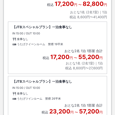
17,200
82,800
税込
円
〜
円
おとな1名 (
2
名1室)｜
1
泊
税込
8,600円〜41,400円
【JTBスペシャルプラン】一泊食事なし
IN
チェックイン
15:00
/ OUT
チェックアウト
10:00
食事なし
うたげクイーンルーム 禁煙
19平米
おとな
2
名
1
泊
1
部屋 合計
17,200
55,200
税込
円
〜
円
おとな1名 (
2
名1室)｜
1
泊
税込
8,600円〜27,600円
【JTBスペシャルプラン】一泊食事なし
IN
チェックイン
15:00
/ OUT
チェックアウト
10:00
食事なし
うたげツインルーム 禁煙
26平米
おとな
2
名
1
泊
1
部屋 合計
23,200
57,200
税込
円
〜
円