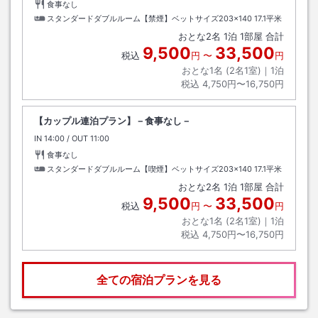
食事なし
スタンダードダブルルーム【禁煙】ベットサイズ203×140
17.1平米
おとな
2
名
1
泊
1
部屋 合計
9,500
33,500
税込
円
〜
円
おとな1名 (
2
名1室)｜
1
泊
税込
4,750円〜16,750円
【カップル連泊プラン】－食事なし－
IN
チェックイン
14:00
/ OUT
チェックアウト
11:00
食事なし
スタンダードダブルルーム【喫煙】ベットサイズ203×140
17.1平米
おとな
2
名
1
泊
1
部屋 合計
9,500
33,500
税込
円
〜
円
おとな1名 (
2
名1室)｜
1
泊
税込
4,750円〜16,750円
全ての宿泊プランを見る