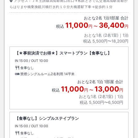
アクセス：
ＪＲ土讃線高知駅南口出口→私鉄とさでん交通高知駅前駅か
らはりまや橋乗換鏡川橋行き約１０分大橋通駅下車→徒歩約１分
おとな
2
名
1
泊
1
部屋 合計
11,000
36,400
税込
円
〜
円
おとな1名 (
2
名1室)｜
1
泊
税込
5,500円〜18,200円
【★事前決済でお得★】スマートプラン【食事なし】
IN
チェックイン
15:00
/ OUT
チェックアウト
10:00
食事なし
禁煙シングルルーム2名利用
14平米
おとな
2
名
1
泊
1
部屋 合計
11,000
13,000
税込
円
〜
円
おとな1名 (
2
名1室)｜
1
泊
税込
5,500円〜6,500円
【食事なし】シンプルステイプラン
IN
チェックイン
15:00
/ OUT
チェックアウト
10:00
食事なし