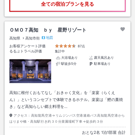
全ての宿泊プランを見る
ＯＭＯ７高知 ｂｙ 星野リゾート
地図
高知県
高知市街
お客様アンケート評価
87点
るるぶトラベル評価
集計中
大浴場あり
露天風呂あり
駅徒歩5分
駐車場あり
高知に根付くおもてなし「おきゃく文化」を「楽宴（らくえ
ん）」というコンセプトで体験できるホテル。楽宴は「鰹の藁焼
き」など高知らしい郷土料理を…
アクセス：
高知龍馬空港→リムジンバス空港連絡バス高知龍馬空港から
はりまや橋・高知駅行き約３０分菜園場町下車→徒歩約３分
おとな
2
名
1
泊
1
部屋 合計