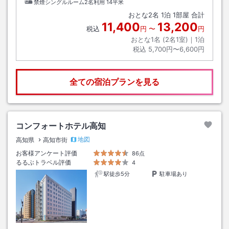
禁煙シングルルーム2名利用
14平米
おとな
2
名
1
泊
1
部屋 合計
11,400
13,200
税込
円
〜
円
おとな1名 (
2
名1室)｜
1
泊
税込
5,700円〜6,600円
全ての宿泊プランを見る
コンフォートホテル高知
地図
高知県
高知市街
お客様アンケート評価
86点
るるぶトラベル評価
4
駅徒歩5分
駐車場あり