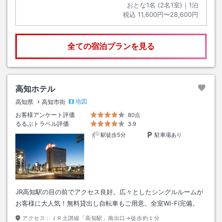
おとな1名 (
2
名1室)｜
1
泊
税込
11,600円〜28,600円
全ての宿泊プランを見る
高知ホテル
地図
高知県
高知市街
お客様アンケート評価
80点
るるぶトラベル評価
3.9
駅徒歩5分
駐車場あり
JR高知駅の目の前でアクセス良好。広々としたシングルルームが
お客様に大人気！無料貸出し自転車もご用意。全室Wi-Fi完備。
アクセス：
ＪＲ土讃線「高知駅」南出口→徒歩約１分