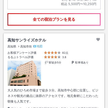
税込
5,500円〜10,250円
全ての宿泊プランを見る
高知サンライズホテル
地図
高知県
高知市街
お客様アンケート評価
82点
るるぶトラベル評価
3.8
駅徒歩5分
駐車場あり
大人気のひろめ市場まで徒歩３分。高知市中心部に位置し、ビジ
ネスや観光の拠点に抜群のアクセスです。地元食材にこだわった
朝食も人気です。