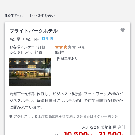
48
件のうち、
1～20
件を表示
ブライトパークホテル
地図
高知県
高知市街
お客様アンケート評価
74点
るるぶトラベル評価
集計中
駐車場あり
高知市中心街に位置し、ビジネス・観光にフットワーク抜群のビ
ジネスホテル。毎週日曜日にはホテルの目の前で日曜市が賑やか
に開かれています。
アクセス：
ＪＲ土讃線高知駅→徒歩約１０分またはタクシー約５分
おとな
2
名
1
泊
1
部屋 合計
10,500
21,500