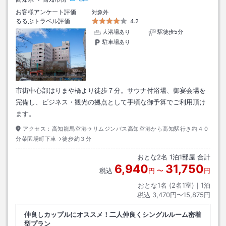
お客様アンケート評価
対象外
るるぶトラベル評価
4.2
大浴場あり
駅徒歩5分
駐車場あり
市街中心部はりまや橋より徒歩７分。サウナ付浴場、御宴会場を
完備し、ビジネス・観光の拠点として手頃な御予算でご利用頂け
ます。
アクセス：
高知龍馬空港→リムジンバス高知空港から高知駅行き約４０
分菜園場町下車→徒歩約３分
おとな
2
名
1
泊
1
部屋 合計
6,940
31,750
税込
円
〜
円
おとな1名 (
2
名1室)｜
1
泊
税込
3,470円〜15,875円
仲良しカップルにオススメ！二人仲良くシングルルーム密着
型プラン