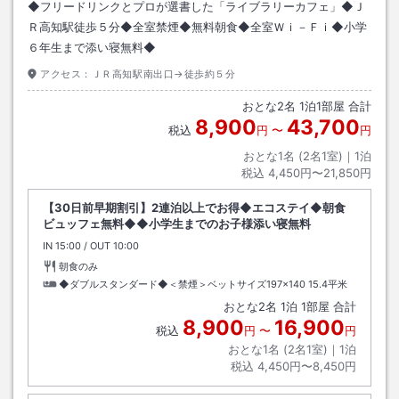
◆フリードリンクとプロが選書した「ライブラリーカフェ」◆Ｊ
Ｒ高知駅徒歩５分◆全室禁煙◆無料朝食◆全室Ｗｉ－Ｆｉ◆小学
６年生まで添い寝無料◆
アクセス：
ＪＲ高知駅南出口→徒歩約５分
おとな
2
名
1
泊
1
部屋 合計
8,900
43,700
税込
円
〜
円
おとな1名 (
2
名1室)｜
1
泊
税込
4,450円〜21,850円
【30日前早期割引】2連泊以上でお得◆エコステイ◆朝食
ビュッフェ無料◆◆小学生までのお子様添い寝無料
IN
チェックイン
15:00
/ OUT
チェックアウト
10:00
朝食のみ
◆ダブルスタンダード◆＜禁煙＞ベットサイズ197×140
15.4平米
おとな
2
名
1
泊
1
部屋 合計
8,900
16,900
税込
円
〜
円
おとな1名 (
2
名1室)｜
1
泊
税込
4,450円〜8,450円