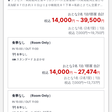
高知駅ＢＴ行き約３０分はりまや橋観光ＢＴ下車→私鉄とさでん交通デン
テツＴＢ前駅から鏡川・朝倉・伊野行き約１０分高知城前駅下車→徒歩約
おとな
2
名
1
泊
1
部屋 合計
１分
14,000
39,500
税込
円
〜
円
おとな1名 (
2
名1室)｜
1
泊
税込
7,000円〜19,750円
食事なし （Room Only）
IN
チェックイン
15:00
/ OUT
チェックアウト
11:00
食事なし
スタンダード おまかせ
おとな
2
名
1
泊
1
部屋 合計
14,000
27,474
税込
円
〜
円
おとな1名 (
2
名1室)｜
1
泊
税込
7,000円〜13,737円
食事なし （Room Only）
IN
チェックイン
15:00
/ OUT
チェックアウト
11:00
食事なし