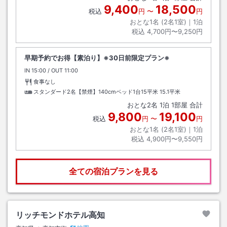
9,400
18,500
税込
円
〜
円
おとな1名 (
2
名1室)｜
1
泊
税込
4,700円〜9,250円
早期予約でお得【素泊り】※30日前限定プラン※
IN
チェックイン
15:00
/ OUT
チェックアウト
11:00
食事なし
スタンダード2名【禁煙】140cmベッド1台15平米
15.1平米
おとな
2
名
1
泊
1
部屋 合計
9,800
19,100
税込
円
〜
円
おとな1名 (
2
名1室)｜
1
泊
税込
4,900円〜9,550円
全ての宿泊プランを見る
リッチモンドホテル高知