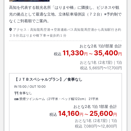
高知を代表する観光名所「はりまや橋」に隣接し、ビジネスや観
光の拠点として最適な立地。立体駐車場併設（７２台）※予約制で
なくご到着順でご案内。
アクセス：
高知龍馬空港→空港連絡バス高知龍馬空港から高知駅行き約
２５分北はりまや橋下車→徒歩約１分
おとな
2
名
1
泊
1
部屋 合計
11,330
35,400
税込
円
〜
円
おとな1名 (
2
名1室)｜
1
泊
税込
5,665円〜17,700円
【ＪＴＢスペシャルプラン】／食事なし
IN
チェックイン
15:00
/ OUT
チェックアウト
10:00
食事なし
禁煙ツインルーム（21平米・ベッド幅122cm）
21平米
おとな
2
名
1
泊
1
部屋 合計
14,160
25,600
税込
円
〜
円
おとな1名 (
2
名1室)｜
1
泊
税込
7,080円〜12,800円