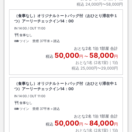
税込
24,000円〜58,000円
（食事なし）オリジナルトートバッグ付（おひとり滞在中１
つ）アーリーチェックイン14：00
IN
チェックイン
14:00
/ OUT
チェックアウト
11:00
食事なし
ツイン 禁煙
37平米＋踏込
おとな
2
名
1
泊
1
部屋 合計
50,000
58,000
税込
円
〜
円
おとな1名 (
2
名1室)｜
1
泊
税込
25,000円〜29,000円
（食事なし）オリジナルトートバッグ付（おひとり滞在中１
つ）アーリーチェックイン14：00
IN
チェックイン
14:00
/ OUT
チェックアウト
11:00
食事なし
ツイン 禁煙
37平米＋踏込
おとな
2
名
1
泊
1
部屋 合計
50,000
84,000
税込
円
〜
円
おとな1名 (
2
名1室)｜
1
泊