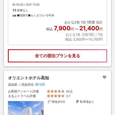
IN
チェックイン
15:00
/ OUT
チェックアウト
11:00
食事なし
■喫煙可■セミダブル
12平米
おとな
2
名
1
泊
1
部屋 合計
7,900
21,400
税込
円
〜
円
おとな1名 (
2
名1室)｜
1
泊
税込
3,950円〜10,700円
全ての宿泊プランを見る
オリエントホテル高知
地図
高知県
高知市街
お客様アンケート評価
82点
るるぶトラベル評価
3.7
駅徒歩5分
駐車場あり