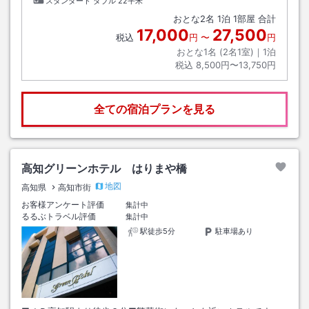
スタンダード ダブル
22平米
おとな
2
名
1
泊
1
部屋 合計
17,000
27,500
税込
円
〜
円
おとな1名 (
2
名1室)｜
1
泊
税込
8,500円〜13,750円
全ての宿泊プランを見る
高知グリーンホテル はりまや橋
地図
高知県
高知市街
お客様アンケート評価
集計中
るるぶトラベル評価
集計中
駅徒歩5分
駐車場あり