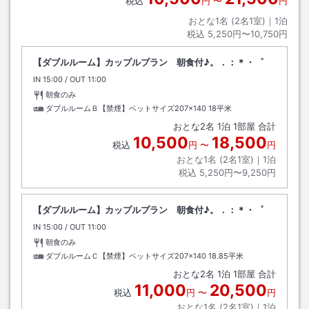
税込
円
〜
円
おとな1名 (
2
名1室)｜
1
泊
税込
5,250円〜10,750円
【ダブルルーム】カップルプラン 朝食付♪。．：＊・゜
IN
チェックイン
15:00
/ OUT
チェックアウト
11:00
朝食のみ
ダブルルームＢ【禁煙】ベットサイズ207×140
18平米
おとな
2
名
1
泊
1
部屋 合計
10,500
18,500
税込
円
〜
円
おとな1名 (
2
名1室)｜
1
泊
税込
5,250円〜9,250円
【ダブルルーム】カップルプラン 朝食付♪。．：＊・゜
IN
チェックイン
15:00
/ OUT
チェックアウト
11:00
朝食のみ
ダブルルームＣ【禁煙】ベットサイズ207×140
18.85平米
おとな
2
名
1
泊
1
部屋 合計
11,000
20,500
税込
円
〜
円
おとな1名 (
2
名1室)｜
1
泊