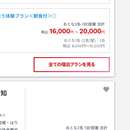
会う体験プラン＜朝食付＞◎
おとな
2
名
1
泊
1
部屋 合計
16,000
20,000
税込
円
〜
円
おとな1名 (
2
名1室)｜
1
泊
税込
8,000円〜10,000円
全ての宿泊プランを見る
高知
4.3
知城・はり
おとな
2
名
1
泊
1
部屋 合計