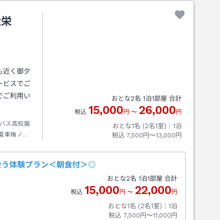
松栄
も近く御夕
ービスでご
でご利用い
おとな
2
名
1
泊
1
部屋 合計
15,000
26,000
税込
円
〜
円
バス高知龍
おとな1名 (
2
名1室)｜
1
泊
電車梅ノ辻
税込
7,500円〜13,000円
会う体験プラン＜朝食付＞◎
おとな
2
名
1
泊
1
部屋 合計
15,000
22,000
税込
円
〜
円
おとな1名 (
2
名1室)｜
1
泊
税込
7,500円〜11,000円