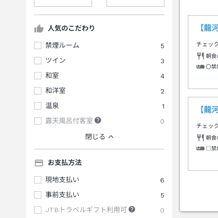
【龍
人気のこだわり
チェッ
禁煙ルーム
5
朝食
ツイン
3
〇禁
和室
4
和洋室
2
温泉
1
【龍
露天風呂付客室
0
チェッ
閉じる
朝食
□禁
お支払方法
現地支払い
6
事前支払い
5
JTBトラベルギフト利用可
0