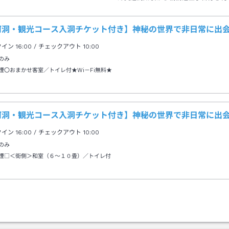
や橋駅下車→徒歩約７分
河洞・観光コース入洞チケット付き】神秘の世界で非日常に出
クイン
16:00
/ チェックアウト
10:00
のみ
煙〇おまかせ客室／トイレ付★Wi－Fi無料★
河洞・観光コース入洞チケット付き】神秘の世界で非日常に出
クイン
16:00
/ チェックアウト
10:00
のみ
煙□＜街側＞和室（６～１０畳）／トイレ付