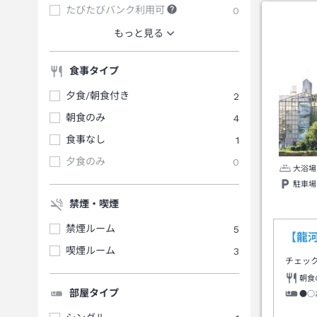
たびたびバンク利用可
0
もっと見る
食事タイプ
夕食/朝食付き
2
朝食のみ
4
食事なし
1
夕食のみ
0
大浴場
駐車場
禁煙・喫煙
禁煙ルーム
5
【龍
喫煙ルーム
3
チェッ
朝食
部屋タイプ
●○