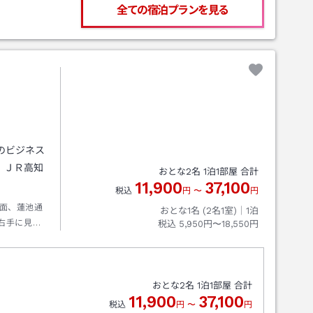
全ての宿泊プランを見る
気のビジネス
。ＪＲ高知
おとな
2
名
1
泊
1
部屋 合計
11,900
37,100
税込
円
〜
円
面、蓮池通
おとな1名 (
2
名1室)｜
1
泊
右手に見な
税込
5,950円〜18,550円
学校手前右
おとな
2
名
1
泊
1
部屋 合計
11,900
37,100
税込
円
〜
円