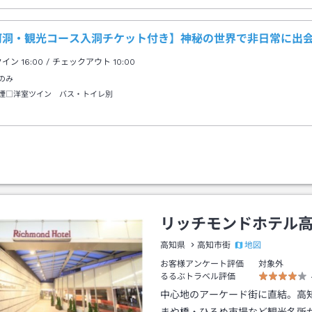
河洞・観光コース入洞チケット付き】神秘の世界で非日常に出
クイン
16:00
/ チェックアウト
10:00
のみ
煙□洋室ツイン バス・トイレ別
リッチモンドホテル
地図
高知県
高知市街
お客様アンケート評価
対象外
るるぶトラベル評価
中心地のアーケード街に直結。高