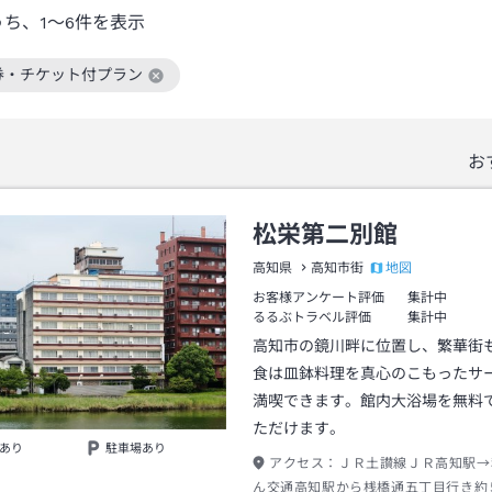
うち、
1～6
件を表示
券・チケット付プラン
絞り込み条件を解除
お
松栄第二別館
地図
高知県
高知市街
お客様アンケート評価
集計中
るるぶトラベル評価
集計中
高知市の鏡川畔に位置し、繁華街
食は皿鉢料理を真心のこもったサ
満喫できます。館内大浴場を無料
ただけます。
あり
駐車場あり
アクセス：
ＪＲ土讃線ＪＲ高知駅→
ん交通高知駅から桟橋通五丁目行き約