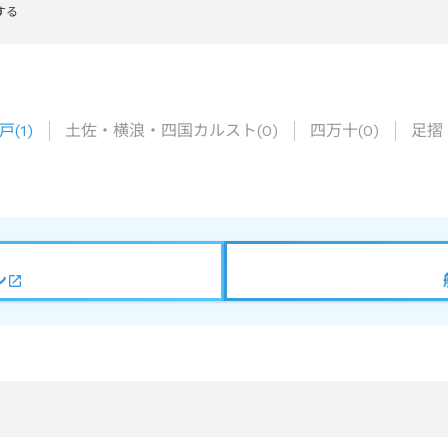
する
戸
(
1
)
土佐・横浪・四国カルスト
(
0
)
四万十
(
0
)
足摺
ン