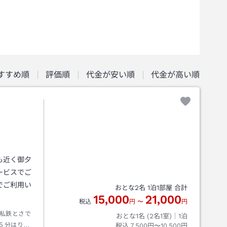
すすめ順
評価順
代金が安い順
代金が高い順
も近く御夕
ービスでご
でご利用い
おとな
2
名
1
泊
1
部屋 合計
15,000
21,000
税込
円
〜
円
私鉄とさで
おとな1名 (
2
名1室)｜
1
泊
５分はりま
税込
7,500円〜10,500円