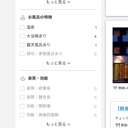
もっと見る
お風呂の特徴
温泉
1
大浴場あり
4
露天風呂あり
1
貸切・家族風呂あり
0
もっと見る
泉質・効能
泉質：硫黄泉
0
無線L
泉質：酸性泉
0
効能：関節痛
0
【朝
効能：病後回復期
0
チェッ
もっと見る
朝食