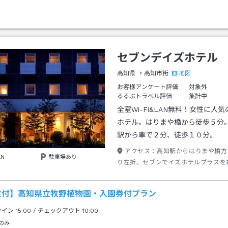
セブンデイズホテル
地図
高知県
高知市街
お客様アンケート評価
対象外
るるぶトラベル評価
集計中
全室Wi-Fi&LAN無料！女性に人
ホテル。はりまや橋から徒歩５分
駅から車で２分、徒歩１０分。
アクセス：
高知駅からはりまや橋方
AN
駐車場あり
り左折。セブンでイズホテルプラスを
がら、約100Ｍ直進後、はりまや橋小
側。
食付】高知県立牧野植物園・入園券付プラン
クイン
15:00
/ チェックアウト
10:00
のみ