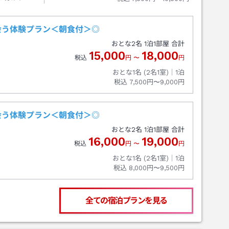
会う体験プラン＜朝食付＞◎
おとな
2
名
1
泊
1
部屋 合計
15,000
18,000
税込
円
〜
円
おとな1名 (
2
名1室)｜
1
泊
税込
7,500円〜9,000円
会う体験プラン＜朝食付＞◎
おとな
2
名
1
泊
1
部屋 合計
16,000
19,000
税込
円
〜
円
おとな1名 (
2
名1室)｜
1
泊
税込
8,000円〜9,500円
全ての宿泊プランを見る