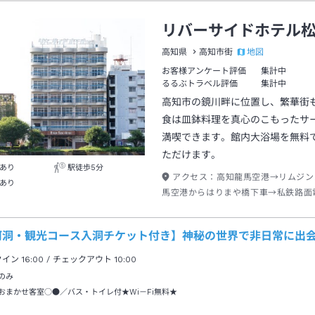
リバーサイドホテル
地図
高知県
高知市街
お客様アンケート評価
集計中
るるぶトラベル評価
集計中
高知市の鏡川畔に位置し、繁華街
食は皿鉢料理を真心のこもったサ
満喫できます。館内大浴場を無料
ただけます。
あり
駅徒歩5分
アクセス：
高知龍馬空港→リムジン
あり
馬空港からはりまや橋下車→私鉄路面
電停駅から→徒歩約５分
河洞・観光コース入洞チケット付き】神秘の世界で非日常に出
クイン
16:00
/ チェックアウト
10:00
のみ
おまかせ客室○●／バス・トイレ付★Wi－Fi無料★