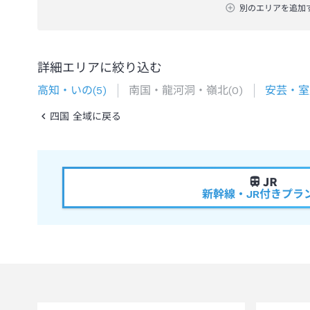
別のエリアを追加
詳細エリアに絞り込む
高知・いの
(
5
)
南国・龍河洞・嶺北
(
0
)
安芸・室
四国 全域に戻る
新幹線・JR付きプラ