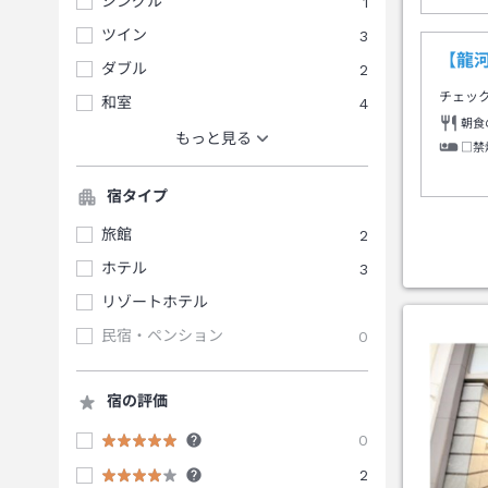
シングル
1
ツイン
3
【龍
ダブル
2
チェッ
和室
4
朝食
もっと見る
□禁
宿タイプ
旅館
2
ホテル
3
リゾートホテル
民宿・ペンション
0
宿の評価
0
2