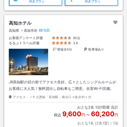
付きプラン
付きプラン
高知ホテル
地図
高知県
高知市街
お客様アンケート評価
80点
るるぶトラベル評価
3.9
駅徒歩5分
駐車場あり
JR高知駅の目の前でアクセス良好。広々としたシングルルームが
お客様に大人気！無料貸出し自転車もご用意。全室Wi-Fi完備。
アクセス：
ＪＲ土讃線「高知駅」南出口→徒歩約１分
おとな
2
名
1
泊
1
部屋 合計
9,600
60,200
税込
円
〜
円
おとな1名 (
2
名1室)｜
1
泊