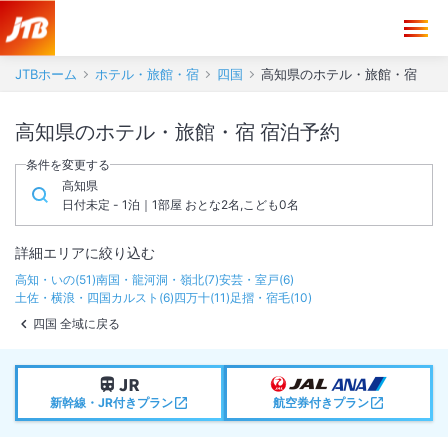
JTBホーム
ホテル・旅館・宿
四国
高知県のホテル・旅館・宿
高知県のホテル・旅館・宿 宿泊予約
条件を変更する
高知県
日付未定 - 1泊｜1部屋 おとな2名,こども0名
詳細エリアに絞り込む
高知・いの
(
51
)
南国・龍河洞・嶺北
(
7
)
安芸・室戸
(
6
)
土佐・横浪・四国カルスト
(
6
)
四万十
(
11
)
足摺・宿毛
(
10
)
四国 全域に戻る
新幹線・JR付きプラン
航空券付きプラン