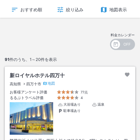
おすすめ順
絞り込み
地図表示
料金カレンダー
91
件のうち、
1～20
件を表示
新ロイヤルホテル四万十
地図
高知県
四万十市
お客様アンケート評価
77点
るるぶトラベル評価
4
大浴場あり
温泉
駐車場あり