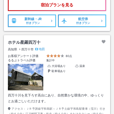
宿泊プランを見る
新幹線・JR
航空券
付きプラン
付きプラン
ホテル星羅四万十
地図
高知県
四万十市
お客様アンケート評価
80点
るるぶトラベル評価
集計中
大浴場あり
温泉
駐車場あり
四万十川を見下ろす高台にあり、自然豊かな環境の中、ゆっくり
とお過ごしいただけます。
アクセス：
ＪＲ予讃線宇和島駅～ＪＲ予土線宇和島駅乗車（窪川）行き
（約６０分）江川崎駅下車～徒歩（約４０分）またはタクシー（約５分）