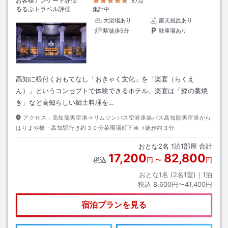
お客様アンケート評価
87点
るるぶトラベル評価
集計中
大浴場あり
露天風呂あり
駅徒歩5分
駐車場あり
高知に根付くおもてなし「おきゃく文化」を「楽宴（らくえ
ん）」というコンセプトで体験できるホテル。楽宴は「鰹の藁焼
き」など高知らしい郷土料理を…
アクセス：
高知龍馬空港→リムジンバス空港連絡バス高知龍馬空港から
はりまや橋・高知駅行き約３０分菜園場町下車→徒歩約３分
おとな
2
名
1
泊
1
部屋 合計
17,200
82,800
税込
円
〜
円
おとな1名 (
2
名1室)｜
1
泊
税込
8,600円〜41,400円
宿泊プランを見る