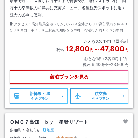
繁華街近くに位置し四万十川まで徒歩8分。1階レストランは、四
万十の幸満載の和洋共に充実メニュー。各種観光スポットに近く
観光の拠点に便利。
アクセス：
高知龍馬空港→リムジンバス空港からＪＲ高知駅行き約４０
分ＪＲ高知下車→ＪＲ土賛線高知駅から中村・宿毛行き約１０５分中村駅
下車→徒歩約２０分またはタクシー約７分
おとな
2
名
1
泊
1
部屋 合計
12,800
47,800
税込
円
〜
円
おとな1名 (
2
名1室)｜
1
泊
税込
6,400円〜23,900円
宿泊プランを見る
新幹線・JR
航空券
付きプラン
付きプラン
ＯＭＯ７高知 ｂｙ 星野リゾート
地図
高知県
高知市街