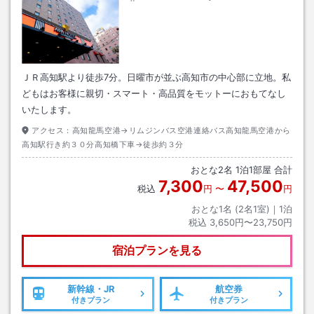
ＪＲ高知駅より徒歩7分。日曜市が並ぶ高知市の中心部に立地。私
どもはお客様に親切・スマート・高品質をモットーにおもてなし
いたします。
アクセス：
高知龍馬空港→リムジンバス空港連絡バス高知龍馬空港から
高知駅行き約３０分高知橋下車→徒歩約３分
おとな
2
名
1
泊
1
部屋 合計
7,300
47,500
税込
円
〜
円
おとな1名 (
2
名1室)｜
1
泊
税込
3,650円〜23,750円
宿泊プランを見る
新幹線・JR
航空券
付きプラン
付きプラン