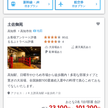
新幹線・JR
航空券
付きプラン
付きプラン
土佐御苑
地図
高知県
高知市街
お客様アンケート評価
80点
るるぶトラベル評価
4
大浴場あり
露天風呂あり
駐車場あり
高知駅、日曜市やひろめ市場から徒歩圏内！多彩な部屋タイプと
寛ぎの大浴場、全国旅館100選連続入選中の料理で真心こめておも
てなしいたします。
アクセス：
ＪＲ土讃高知駅→徒歩約７分
おとな
2
名
1
泊
1
部屋 合計
23,100
101,200