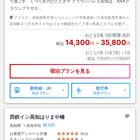
で過ごす、くつろぎのひとときザ クラウンパレス高知は、ANAク
ラウンプラザホ…
アクセス：
高知龍馬空港→リムジンバス空港連絡バス高知龍馬空港から
高知駅ＢＴ行き約３０分はりまや橋観光ＢＴ下車→私鉄とさでん交通デン
テツＴＢ前駅から鏡川・朝倉・伊野行き約１０分高知城前駅下車→徒歩約
おとな
2
名
1
泊
1
部屋 合計
１分
14,300
35,800
税込
円
〜
円
おとな1名 (
2
名1室)｜
1
泊
税込
7,150円〜17,900円
宿泊プランを見る
新幹線・JR
航空券
付きプラン
付きプラン
西鉄イン高知はりまや橋
地図
高知県
高知市街
お客様アンケート評価
85点
るるぶトラベル評価
4