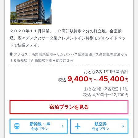
２０２０年１１月開業。ＪＲ高知駅徒歩２分の好立地。全室禁
煙、広々デスクとサータ製クレメントイン特別モデルワイドベッ
ドで快適ステイ。
アクセス：
高知龍馬空港→リムジンバス空港連絡バス高知龍馬空港から
ＪＲ高知駅行き高知駅下車→徒歩約２分
おとな
2
名
1
泊
1
部屋 合計
9,400
45,400
税込
円
〜
円
おとな1名 (
2
名1室)｜
1
泊
税込
4,700円〜22,700円
宿泊プランを見る
新幹線・JR
航空券
付きプラン
付きプラン