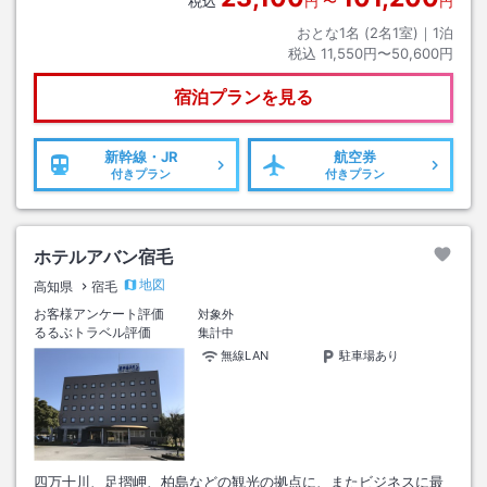
税込
円
〜
円
おとな1名 (
2
名1室)｜
1
泊
税込
11,550円〜50,600円
宿泊プランを見る
新幹線・JR
航空券
付きプラン
付きプラン
ホテルアバン宿毛
地図
高知県
宿毛
お客様アンケート評価
対象外
るるぶトラベル評価
集計中
無線LAN
駐車場あり
四万十川、足摺岬、柏島などの観光の拠点に、またビジネスに最