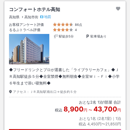
コンフォートホテル高知
地図
高知県
高知市街
お客様アンケート評価
86点
るるぶトラベル評価
4
駅徒歩5分
駐車場あり
◆フリードリンクとプロが選書した「ライブラリーカフェ」◆Ｊ
Ｒ高知駅徒歩５分◆全室禁煙◆無料朝食◆全室Ｗｉ－Ｆｉ◆小学
６年生まで添い寝無料◆
アクセス：
ＪＲ高知駅南出口→徒歩約５分
おとな
2
名
1
泊
1
部屋 合計
8,900
43,700
税込
円
〜
円
おとな1名 (
2
名1室)｜
1
泊
税込
4,450円〜21,850円