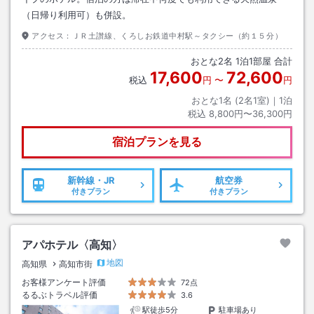
（日帰り利用可）も併設。
アクセス：
ＪＲ土讃線、くろしお鉄道中村駅～タクシー（約１５分）
おとな
2
名
1
泊
1
部屋 合計
17,600
72,600
税込
円
〜
円
おとな1名 (
2
名1室)｜
1
泊
税込
8,800円〜36,300円
宿泊プランを見る
新幹線・JR
航空券
付きプラン
付きプラン
アパホテル〈高知〉
地図
高知県
高知市街
お客様アンケート評価
72点
るるぶトラベル評価
3.6
駅徒歩5分
駐車場あり