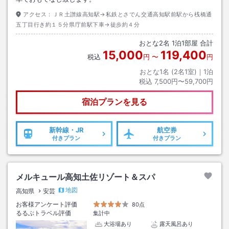
アクセス：
ＪＲ土讃線高知駅→私鉄とさでん交通高知駅前駅から桟橋通
五丁目行き約１５分県庁前駅下車→徒歩約４分
おとな
2
名
1
泊
1
部屋 合計
15,000
119,400
税込
円
〜
円
おとな1名 (
2
名1室)｜
1
泊
税込
7,500円〜59,700円
宿泊プランを見る
新幹線・JR
航空券
付きプラン
付きプラン
メルキュール高知土佐リゾート＆スパ
地図
高知県
安芸
お客様アンケート評価
80点
るるぶトラベル評価
集計中
大浴場あり
露天風呂あり