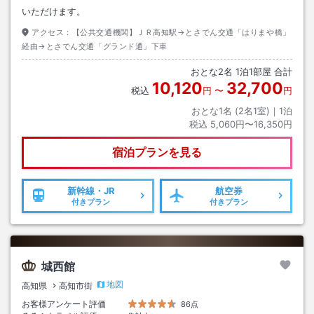
いただけます。
アクセス：
【公共交通機関】ＪＲ高知駅→とさでん交通「はりまや橋」
経由→とさでん交通「グランド通」下車
おとな
2
名
1
泊
1
部屋 合計
10,120
32,700
税込
円
〜
円
おとな1名 (
2
名1室)｜
1
泊
税込
5,060円〜16,350円
宿泊プランを見る
新幹線・JR
航空券
付きプラン
付きプラン
城西館
地図
高知県
高知市街
お客様アンケート評価
86点