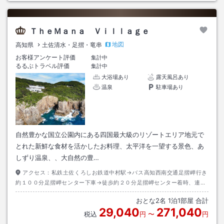
ＴｈｅＭａｎａ Ｖｉｌｌａｇｅ
地図
高知県
土佐清水・足摺・竜串
お客様アンケート評価
集計中
るるぶトラベル評価
集計中
大浴場あり
露天風呂あり
温泉
駐車場あり
自然豊かな国立公園内にある四国最大級のリゾートエリア地元で
とれた新鮮な食材を活かしたお料理、太平洋を一望する景色、あ
しずり温泉、、大自然の豊…
アクセス：
私鉄土佐くろしお鉄道中村駅→バス高知西南交通足摺岬行き
約１００分足摺岬センター下車→徒歩約２０分足摺岬センター着時、連絡
要。送迎あり。
おとな
2
名
1
泊
1
部屋 合計
29,040
271,040
税込
円
〜
円