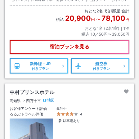
おとな
2
名
1
泊
1
部屋 合計
20,900
78,100
税込
円
〜
円
おとな1名 (
2
名1室)｜
1
泊
税込
10,450円〜39,050円
宿泊プランを見る
新幹線・JR
航空券
付きプラン
付きプラン
中村プリンスホテル
地図
高知県
四万十市
お客様アンケート評価
集計中
るるぶトラベル評価
4
駐車場あり