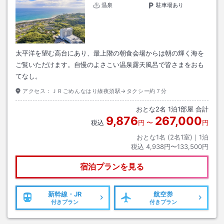
温泉
駐車場あり
太平洋を望む高台にあり、最上階の朝食会場からは朝の輝く海を
ご覧いただけます。自慢のよさこい温泉露天風呂で皆さまをおも
てなし。
アクセス：
ＪＲごめんなはり線夜須駅→タクシー約７分
おとな
2
名
1
泊
1
部屋 合計
9,876
267,000
税込
円
〜
円
おとな1名 (
2
名1室)｜
1
泊
税込
4,938円〜133,500円
宿泊プランを見る
新幹線・JR
航空券
付きプラン
付きプラン