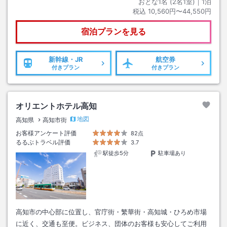
おとな1名 (
2
名1室)｜
1
泊
税込
10,560円〜44,550円
宿泊プランを見る
新幹線・JR
航空券
付きプラン
付きプラン
オリエントホテル高知
地図
高知県
高知市街
お客様アンケート評価
82点
るるぶトラベル評価
3.7
駅徒歩5分
駐車場あり
高知市の中心部に位置し、官庁街・繁華街・高知城・ひろめ市場
に近く、交通も至便。ビジネス、団体のお客様も安心してご利用