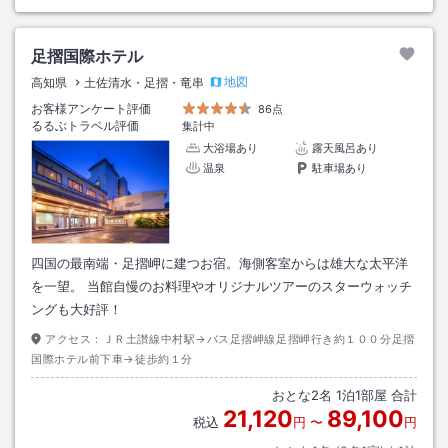
足摺国際ホテル
地図
高知県
土佐清水・足摺・竜串
お客様アンケート評価
86点
るるぶトラベル評価
集計中
大浴場あり
露天風呂あり
温泉
駐車場あり
四国の最南端・足摺岬に建つお宿。海側客室からは雄大な太平洋
を一望。 当館自慢のお料理やオリジナルツアーのスターウォッチ
ングも大好評！
アクセス：
ＪＲ土讃線中村駅→バス足摺岬線足摺岬行き約１００分足摺
国際ホテル前下車→徒歩約１分
おとな
2
名
1
泊
1
部屋 合計
21,120
89,100
税込
円
〜
円