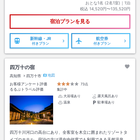
おとな1名 (
2
名1室)｜
1
泊
税込
14,520円〜135,520円
宿泊プランを見る
新幹線・JR
航空券
付きプラン
付きプラン
四万十の宿
地図
高知県
四万十市
お客様アンケート評価
73点
るるぶトラベル評価
集計中
大浴場あり
露天風呂あり
温泉
駐車場あり
四万十川河口の高台にあり、全客室を木立に囲まれたリゾートタ
イプのホテル。宿泊の方は滞在中何度でも利用できる天然温泉