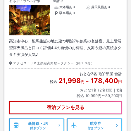
るるぶトラベル評価
集計中
大浴場あり
露天風呂あり
駐車場あり
高知市中心、龍馬生誕の地に建つ明治7年創業の老舗宿。最上階展
望露天風呂と口コミ評価4.4の自慢のお料理、炎舞う鰹の藁焼きタ
タキ実演が人気♪
アクセス：
ＪＲ土讃線高知駅～タクシー（約１０分）
おとな
2
名
1
泊
1
部屋 合計
21,998
178,400
税込
円
〜
円
おとな1名 (
2
名1室)｜
1
泊
税込
10,999円〜89,200円
宿泊プランを見る
新幹線・JR
航空券
付きプラン
付きプラン