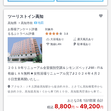
ツーリストイン高知
地図
高知県
高知市街
お客様アンケート評価
対象外
るるぶトラベル評価
3.8
大浴場あり
露天風呂あり
無線LAN
駐車場あり
２０１９年リニューアル全室個別空調＆シモンズベッド♪WI－FI＆
有線ＬＡＮ無料★女性浴場リニューアル完了♪２０２４年４月２
０日営業再開いたし…
アクセス：
ＪＲ土讃線高知駅から徒歩約８分。とさでん高知橋電停から
徒歩約３分。高知道高知ＩＣから車で約１０分。高知龍馬空港から車で約
３０分。
おとな
2
名
1
泊
1
部屋 合計
8,800
49,200
税込
円
〜
円