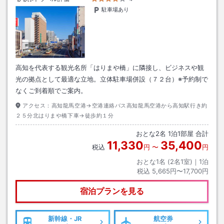
駐車場あり
高知を代表する観光名所「はりまや橋」に隣接し、ビジネスや観
光の拠点として最適な立地。立体駐車場併設（７２台）※予約制で
なくご到着順でご案内。
アクセス：
高知龍馬空港→空港連絡バス高知龍馬空港から高知駅行き約
２５分北はりまや橋下車→徒歩約１分
おとな
2
名
1
泊
1
部屋 合計
11,330
35,400
税込
円
〜
円
おとな1名 (
2
名1室)｜
1
泊
税込
5,665円〜17,700円
宿泊プランを見る
新幹線・JR
航空券