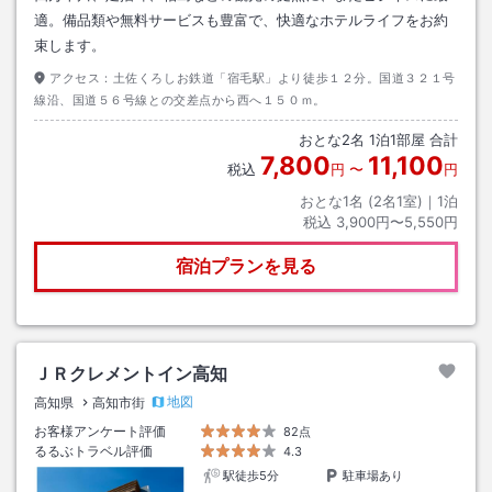
適。備品類や無料サービスも豊富で、快適なホテルライフをお約
束します。
アクセス：
土佐くろしお鉄道「宿毛駅」より徒歩１２分。国道３２１号
線沿、国道５６号線との交差点から西へ１５０ｍ。
おとな
2
名
1
泊
1
部屋 合計
7,800
11,100
税込
円
〜
円
おとな1名 (
2
名1室)｜
1
泊
税込
3,900円〜5,550円
宿泊プランを見る
ＪＲクレメントイン高知
地図
高知県
高知市街
お客様アンケート評価
82点
るるぶトラベル評価
4.3
駅徒歩5分
駐車場あり