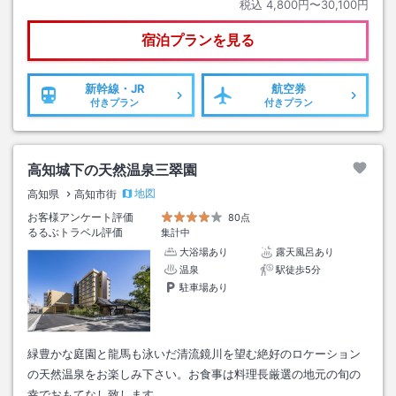
税込
4,800円〜30,100円
宿泊プランを見る
新幹線・JR
航空券
付きプラン
付きプラン
高知城下の天然温泉三翠園
地図
高知県
高知市街
お客様アンケート評価
80点
るるぶトラベル評価
集計中
大浴場あり
露天風呂あり
温泉
駅徒歩5分
駐車場あり
緑豊かな庭園と龍馬も泳いだ清流鏡川を望む絶好のロケーション
の天然温泉をお楽しみ下さい。お食事は料理長厳選の地元の旬の
幸でおもてなし致します。