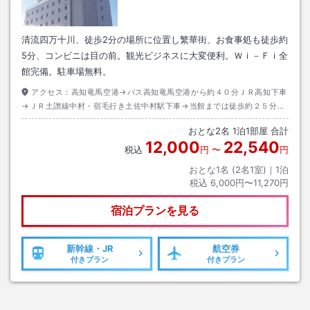
清流四万十川、徒歩2分の場所に位置し繁華街、お食事処も徒歩約
5分、コンビニは目の前。観光ビジネスに大変便利。Ｗｉ－Ｆｉ全
館完備。駐車場無料。
アクセス：
高知竜馬空港→バス高知竜馬空港から約４０分ＪＲ高知下車
→ＪＲ土讃線中村・宿毛行き土佐中村駅下車→当館までは徒歩約２５分ま
たはタクシー約６分
おとな
2
名
1
泊
1
部屋 合計
12,000
22,540
税込
円
〜
円
おとな1名 (
2
名1室)｜
1
泊
税込
6,000円〜11,270円
宿泊プランを見る
新幹線・JR
航空券
付きプラン
付きプラン