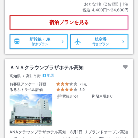
おとな1名 (
2
名1室)｜
1
泊
税込
4,400円〜24,600円
宿泊プランを見る
新幹線・JR
航空券
付きプラン
付きプラン
ＡＮＡクラウンプラザホテル高知
地図
高知県
高知市街
お客様アンケート評価
73点
るるぶトラベル評価
3.9
駅徒歩5分
駐車場あり
ANAクラウンプラザホテル高知 8月1日 リブランドオープン高知