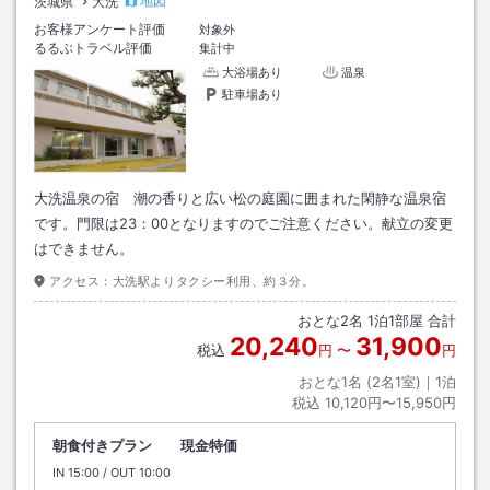
地図
茨城県
大洗
お客様アンケート評価
対象外
るるぶトラベル評価
集計中
大浴場あり
温泉
駐車場あり
大洗温泉の宿 潮の香りと広い松の庭園に囲まれた閑静な温泉宿
です。門限は23：00となりますのでご注意ください。献立の変更
はできません。
アクセス：
大洗駅よりタクシー利用、約３分。
おとな
2
名
1
泊
1
部屋 合計
20,240
31,900
税込
円
〜
円
おとな1名 (
2
名1室)｜
1
泊
税込
10,120円〜15,950円
朝食付きプラン 現金特価
IN
チェックイン
15:00
/ OUT
チェックアウト
10:00