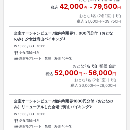
42,000
79,500
税込
円
〜
円
おとな1名 (
2
名1室)｜
1
泊
税込
21,000円〜39,750円
全室オーシャンビュー♪館内利用券1，000円分付（おとな
のみ）夕食は海山バイキング♪
IN
チェックイン
15:00
/ OUT
チェックアウト
10:00
夕食/朝食付き
東館モデレート 禁煙 海側
40平米
おとな
2
名
1
泊
1
部屋 合計
52,000
56,000
税込
円
〜
円
おとな1名 (
2
名1室)｜
1
泊
税込
26,000円〜28,000円
全室オーシャンビュー♪館内利用券1000円分付（おとなの
み）リニューアルした会場で海山バイキング♪
IN
チェックイン
15:00
/ OUT
チェックアウト
10:00
夕食/朝食付き
東館モデレート 禁煙 海側
40平米