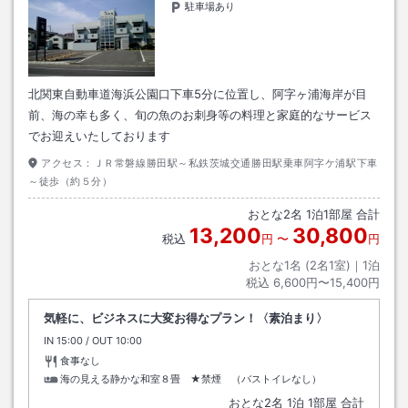
駐車場あり
北関東自動車道海浜公園口下車5分に位置し、阿字ヶ浦海岸が目
前、海の幸も多く、旬の魚のお刺身等の料理と家庭的なサービス
でお迎えいたしております
アクセス：
ＪＲ常磐線勝田駅～私鉄茨城交通勝田駅乗車阿字ケ浦駅下車
～徒歩（約５分）
おとな
2
名
1
泊
1
部屋 合計
13,200
30,800
税込
円
〜
円
おとな1名 (
2
名1室)｜
1
泊
税込
6,600円〜15,400円
気軽に、ビジネスに大変お得なプラン！〈素泊まり〉
IN
チェックイン
15:00
/ OUT
チェックアウト
10:00
食事なし
海の見える静かな和室８畳 ★禁煙 （バストイレなし）
おとな
2
名
1
泊
1
部屋 合計