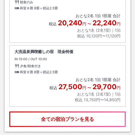
朝食のみ
和室８畳
8畳＋踏込2.5畳
おとな
2
名
1
泊
1
部屋 合計
20,240
22,240
税込
円
〜
円
おとな1名 (
2
名1室)｜
1
泊
税込
10,120円〜11,120円
大洗温泉満喫癒しの宿 現金特価
IN
チェックイン
15:00
/ OUT
チェックアウト
10:00
夕食/朝食付き
和室８畳
8畳＋踏込2.5畳
おとな
2
名
1
泊
1
部屋 合計
27,500
29,700
税込
円
〜
円
おとな1名 (
2
名1室)｜
1
泊
税込
13,750円〜14,850円
全ての宿泊プランを見る