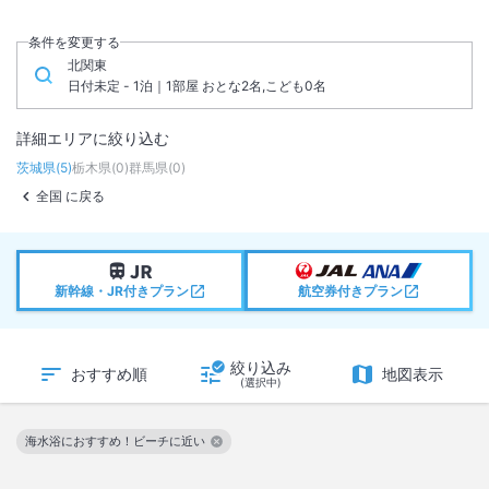
条件を変更する
北関東
日付未定 - 1泊｜1部屋 おとな2名,こども0名
詳細エリアに絞り込む
茨城県
(
5
)
栃木県
(
0
)
群馬県
(
0
)
全国 に戻る
新幹線・JR付きプラン
航空券付きプラン
絞り込み
おすすめ順
地図表示
(選択中)
海水浴におすすめ！ビーチに近い
この絞り込み条件を解除