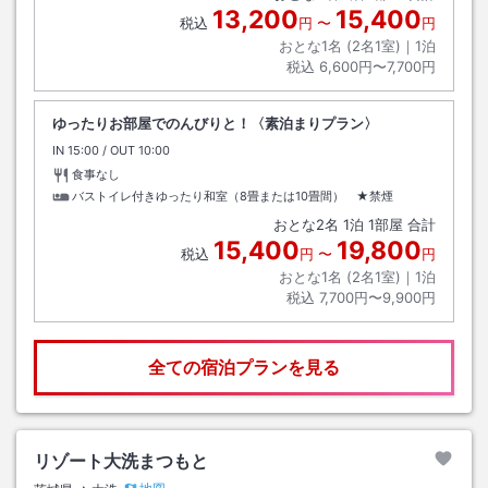
13,200
15,400
税込
円
〜
円
おとな1名 (
2
名1室)｜
1
泊
税込
6,600円〜7,700円
ゆったりお部屋でのんびりと！〈素泊まりプラン〉
IN
チェックイン
15:00
/ OUT
チェックアウト
10:00
食事なし
バストイレ付きゆったり和室（8畳または10畳間） ★禁煙
おとな
2
名
1
泊
1
部屋 合計
15,400
19,800
税込
円
〜
円
おとな1名 (
2
名1室)｜
1
泊
税込
7,700円〜9,900円
全ての宿泊プランを見る
リゾート大洗まつもと