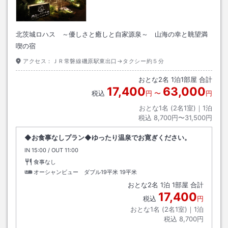
北茨城ロハス ～優しさと癒しと自家源泉～ 山海の幸と眺望満
喫の宿
アクセス：
ＪＲ常磐線磯原駅東出口→タクシー約５分
おとな
2
名
1
泊
1
部屋 合計
17,400
63,000
税込
円
〜
円
おとな1名 (
2
名1室)｜
1
泊
税込
8,700円〜31,500円
◆お食事なしプラン◆ゆったり温泉でお寛ぎください。
IN
チェックイン
15:00
/ OUT
チェックアウト
11:00
食事なし
オーシャンビュー ダブル19平米
19平米
おとな
2
名
1
泊
1
部屋 合計
17,400
税込
円
おとな1名 (
2
名1室)｜
1
泊
税込
8,700円