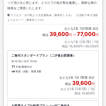
って頂けると存じます。とりたての魚介類を厳選し、新鮮な海の
味覚をご用意いたします。
アクセス：
水戸駅より大洗鹿島線（乗車約１５分）、大洗駅下車大洗駅
よりタクシー（乗車約１０分）
おとな
2
名
1
泊
1
部屋 合計
39,600
77,000
税込
円
〜
円
おとな1名 (
2
名1室)｜
1
泊
税込
19,800円〜38,500円
二食付スタンダードプラン（ご夕食お部屋食）
IN
チェックイン
15:00
/ OUT
チェックアウト
10:00
夕食/朝食付き
和室（8畳） 禁煙
8畳
おとな
2
名
1
泊
1
部屋 合計
39,600
税込
円
おとな1名 (
2
名1室)｜
1
泊
税込
19,800円
お部屋タイプお約束プラン／一泊二食付き