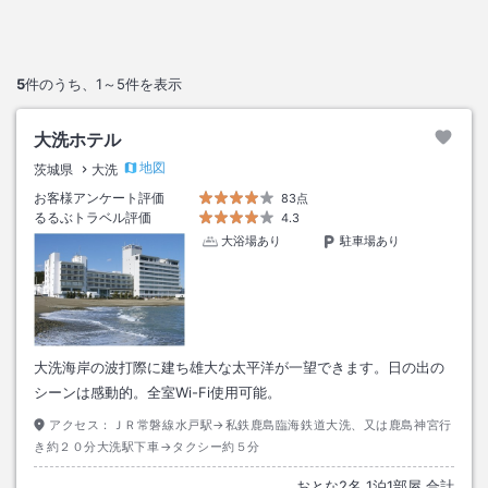
5
件のうち、
1～5
件を表示
大洗ホテル
地図
茨城県
大洗
お客様アンケート評価
83点
るるぶトラベル評価
4.3
大浴場あり
駐車場あり
大洗海岸の波打際に建ち雄大な太平洋が一望できます。日の出の
シーンは感動的。全室Wi-Fi使用可能。
アクセス：
ＪＲ常磐線水戸駅→私鉄鹿島臨海鉄道大洗、又は鹿島神宮行
き約２０分大洗駅下車→タクシー約５分
おとな
2
名
1
泊
1
部屋 合計