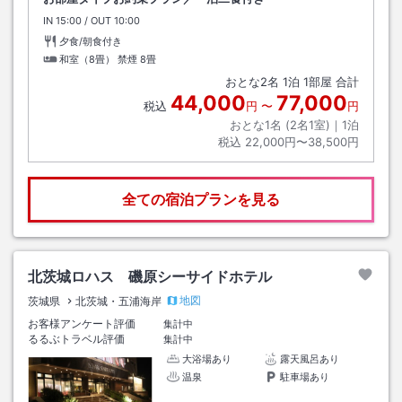
IN
チェックイン
15:00
/ OUT
チェックアウト
10:00
夕食/朝食付き
和室（8畳） 禁煙
8畳
おとな
2
名
1
泊
1
部屋 合計
44,000
77,000
税込
円
〜
円
おとな1名 (
2
名1室)｜
1
泊
税込
22,000円〜38,500円
全ての宿泊プランを見る
北茨城ロハス 磯原シーサイドホテル
地図
茨城県
北茨城・五浦海岸
お客様アンケート評価
集計中
るるぶトラベル評価
集計中
大浴場あり
露天風呂あり
温泉
駐車場あり