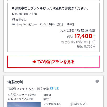
◆お食事なしプラン◆ゆったり温泉でお寛ぎください。
IN
チェックイン
15:00
/ OUT
チェックアウト
11:00
食事なし
オーシャンビュー ダブル19平米（禁煙）
19平米
おとな
2
名
1
泊
1
部屋 合計
17,400
税込
円
おとな1名 (
2
名1室)｜
1
泊
税込
8,700円
全ての宿泊プランを見る
海荘大利
地図
茨城県
ひたちなか・阿字ケ浦
お客様アンケート評価
対象外
るるぶトラベル評価
集計中
大浴場あり
駅徒歩5分