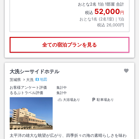
おとな
2
名
1
泊
1
部屋 合計
52,000
税込
円
おとな1名 (
2
名1室)｜
1
泊
税込
26,000円
全ての宿泊プランを見る
大洗シーサイドホテル
地図
茨城県
大洗
お客様アンケート評価
集計中
るるぶトラベル評価
集計中
大浴場あり
駐車場あり
太平洋の雄大な眺望が広がり、四季折々の海の素晴らしさを味わ