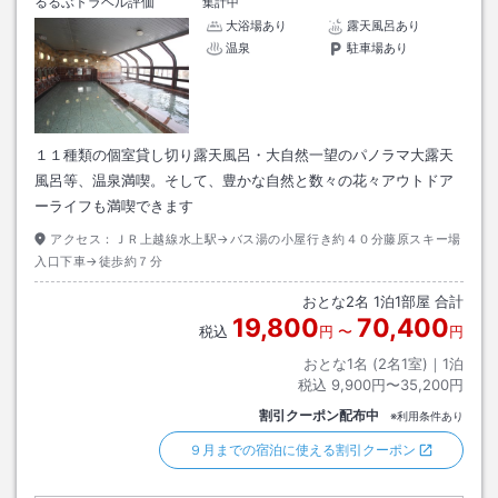
るるぶトラベル評価
集計中
大浴場あり
露天風呂あり
温泉
駐車場あり
１１種類の個室貸し切り露天風呂・大自然一望のパノラマ大露天
風呂等、温泉満喫。そして、豊かな自然と数々の花々アウトドア
ーライフも満喫できます
アクセス：
ＪＲ上越線水上駅→バス湯の小屋行き約４０分藤原スキー場
入口下車→徒歩約７分
おとな
2
名
1
泊
1
部屋 合計
19,800
70,400
税込
円
〜
円
おとな1名 (
2
名1室)｜
1
泊
税込
9,900円〜35,200円
割引クーポン配布中
※利用条件あり
９月までの宿泊に使える割引クーポン