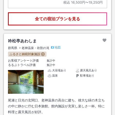
税込
16,500円〜19,250円
全ての宿泊プランを見る
吟松亭あわしま
地図
群馬県
老神温泉・吹割の滝
ふるさと納税対象施設
お客様アンケート評価
集計中
るるぶトラベル評価
集計中
大浴場あり
露天風呂あり
温泉
駐車場あり
尾瀬と日光の玄関口、老神温泉の高台に建ち、雄大な緑の木立ち
の中に静かに佇む日本旅館。館内施設が充実し楽しさ一杯。特に
料理と露天風呂が好評。