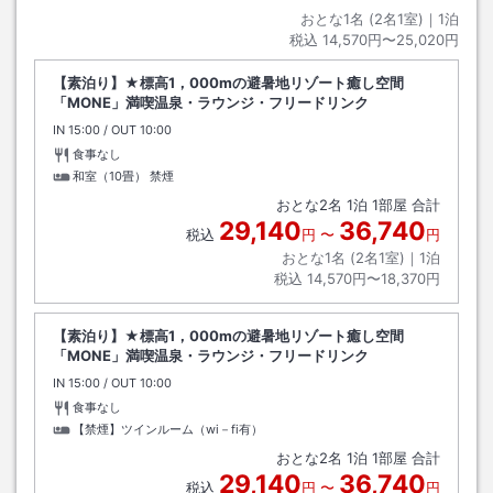
おとな1名 (
2
名1室)｜
1
泊
税込
14,570円〜25,020円
【素泊り】★標高1，000mの避暑地リゾート癒し空間
「MONE」満喫温泉・ラウンジ・フリードリンク
IN
チェックイン
15:00
/ OUT
チェックアウト
10:00
食事なし
和室（10畳） 禁煙
おとな
2
名
1
泊
1
部屋 合計
29,140
36,740
税込
円
〜
円
おとな1名 (
2
名1室)｜
1
泊
税込
14,570円〜18,370円
【素泊り】★標高1，000mの避暑地リゾート癒し空間
「MONE」満喫温泉・ラウンジ・フリードリンク
IN
チェックイン
15:00
/ OUT
チェックアウト
10:00
食事なし
【禁煙】ツインルーム（wi－fi有）
おとな
2
名
1
泊
1
部屋 合計
29,140
36,740
税込
円
〜
円