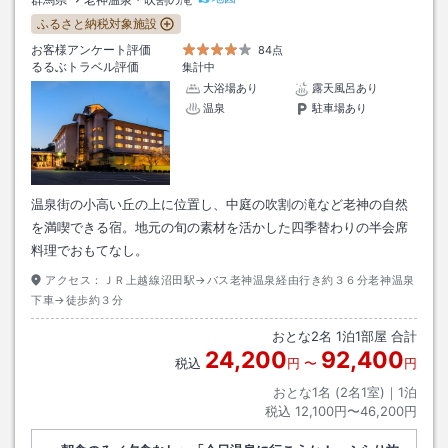
ふるさと納税対象施設
お客様アンケート評価
84点
るるぶトラベル評価
集計中
大浴場あり
露天風呂あり
温泉
駐車場あり
温泉街の小高い丘の上に位置し、中庭の吹割の滝など老神の自然
を満喫できる宿。地元の旬の素材を活かした四季替わりの半会席
料理でおもてなし。
アクセス：
ＪＲ上越線沼田駅→バス老神温泉経由行き約３６分老神温泉
下車→徒歩約３分
おとな
2
名
1
泊
1
部屋 合計
24,200
92,400
税込
円
〜
円
おとな1名 (
2
名1室)｜
1
泊
税込
12,100円〜46,200円