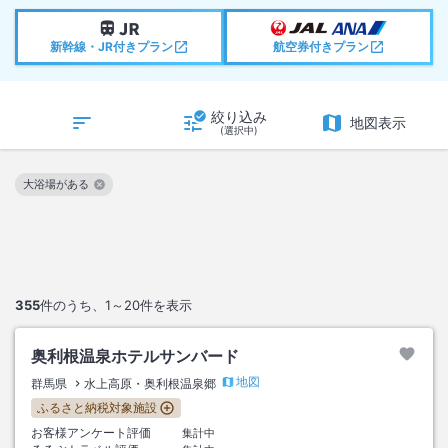
新幹線・JR付きプラン
航空券付きプラン
絞り込み
地図表示
(選択中)
大浴場がある
この絞り込み条件を解除
355
件のうち、
1～20
件を表示
奥利根温泉ホテルサンバード
地図
群馬県
水上高原・奥利根温泉郷
ふるさと納税対象施設
お客様アンケート評価
集計中