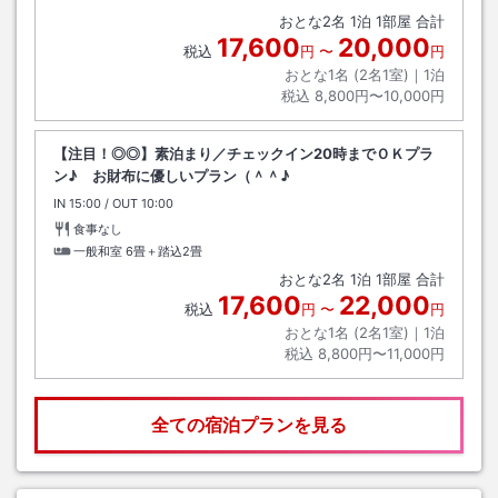
おとな
2
名
1
泊
1
部屋 合計
17,600
20,000
税込
円
〜
円
おとな1名 (
2
名1室)｜
1
泊
税込
8,800円〜10,000円
【注目！◎◎】素泊まり／チェックイン20時までＯＫプラ
ン♪ お財布に優しいプラン（＾＾♪
IN
チェックイン
15:00
/ OUT
チェックアウト
10:00
食事なし
一般和室
6畳＋踏込2畳
おとな
2
名
1
泊
1
部屋 合計
17,600
22,000
税込
円
〜
円
おとな1名 (
2
名1室)｜
1
泊
税込
8,800円〜11,000円
全ての宿泊プランを見る