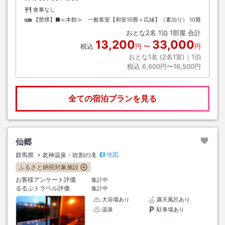
食事なし
【禁煙】■≪本館≫ 一般客室【和室10畳＋広縁】（素泊り）
10畳
おとな
2
名
1
泊
1
部屋 合計
13,200
33,000
税込
円
〜
円
おとな1名 (
2
名1室)｜
1
泊
税込
6,600円〜16,500円
全ての宿泊プランを見る
仙郷
地図
群馬県
老神温泉・吹割の滝
ふるさと納税対象施設
お客様アンケート評価
集計中
るるぶトラベル評価
集計中
大浴場あり
露天風呂あり
温泉
駐車場あり