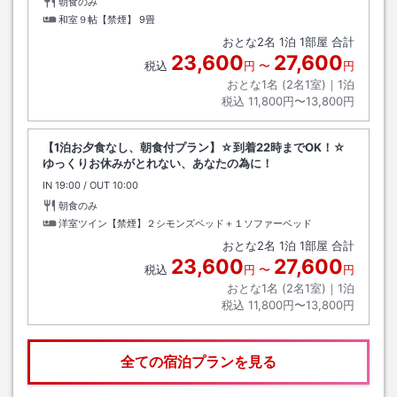
朝食のみ
和室９帖【禁煙】
9畳
おとな
2
名
1
泊
1
部屋 合計
23,600
27,600
税込
円
〜
円
おとな1名 (
2
名1室)｜
1
泊
税込
11,800円〜13,800円
【1泊お夕食なし、朝食付プラン】☆到着22時までOK！☆
ゆっくりお休みがとれない、あなたの為に！
IN
チェックイン
19:00
/ OUT
チェックアウト
10:00
朝食のみ
洋室ツイン【禁煙】２シモンズベッド＋１ソファーベッド
おとな
2
名
1
泊
1
部屋 合計
23,600
27,600
税込
円
〜
円
おとな1名 (
2
名1室)｜
1
泊
税込
11,800円〜13,800円
全ての宿泊プランを見る