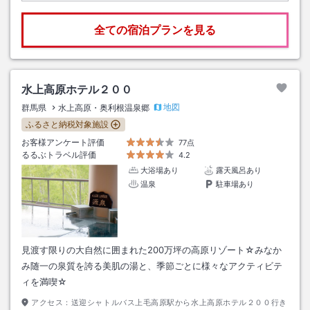
全ての宿泊プランを見る
水上高原ホテル２００
地図
群馬県
水上高原・奥利根温泉郷
ふるさと納税対象施設
お客様アンケート評価
77点
るるぶトラベル評価
4.2
大浴場あり
露天風呂あり
温泉
駐車場あり
見渡す限りの大自然に囲まれた200万坪の高原リゾート☆みなか
み随一の泉質を誇る美肌の湯と、季節ごとに様々なアクティビテ
ィを満喫☆
アクセス：
送迎シャトルバス上毛高原駅から水上高原ホテル２００行き