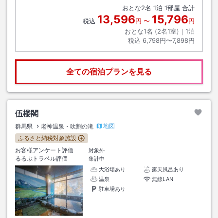
おとな
2
名
1
泊
1
部屋 合計
13,596
15,796
税込
円
〜
円
おとな1名 (
2
名1室)｜
1
泊
税込
6,798円〜7,898円
全ての宿泊プランを見る
伍楼閣
地図
群馬県
老神温泉・吹割の滝
ふるさと納税対象施設
お客様アンケート評価
対象外
るるぶトラベル評価
集計中
大浴場あり
露天風呂あり
温泉
無線LAN
駐車場あり