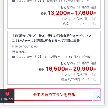
【スタンダード客室】8～10畳和室（トイレ付き）素泊まり用
おとな
2
名
1
泊
1
部屋 合計
13,200
17,600
税込
円
〜
円
おとな1名 (
2
名1室)｜
1
泊
税込
6,600円〜8,800円
【1泊朝食プラン】身体に優しい和食御膳付き★ビジネス
に！レジャーに♪翌朝は朝食を食べて元気に出発
IN
チェックイン
15:00
/ OUT
チェックアウト
10:00
朝食のみ
【スタンダード客室】 8～10畳和室 （トイレ付き）1泊朝食
おとな
2
名
1
泊
1
部屋 合計
16,500
20,900
税込
円
〜
円
おとな1名 (
2
名1室)｜
1
泊
税込
8,250円〜10,450円
全ての宿泊プランを見る
ペー
お気に入り