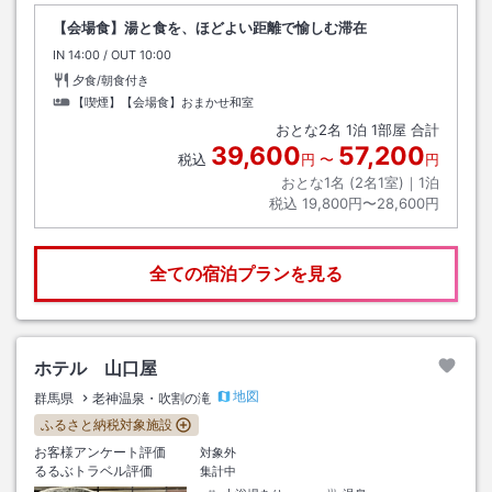
【会場食】湯と食を、ほどよい距離で愉しむ滞在
IN
チェックイン
14:00
/ OUT
チェックアウト
10:00
夕食/朝食付き
【喫煙】【会場食】おまかせ和室
おとな
2
名
1
泊
1
部屋 合計
39,600
57,200
税込
円
〜
円
おとな1名 (
2
名1室)｜
1
泊
税込
19,800円〜28,600円
全ての宿泊プランを見る
ホテル 山口屋
地図
群馬県
老神温泉・吹割の滝
ふるさと納税対象施設
お客様アンケート評価
対象外
るるぶトラベル評価
集計中