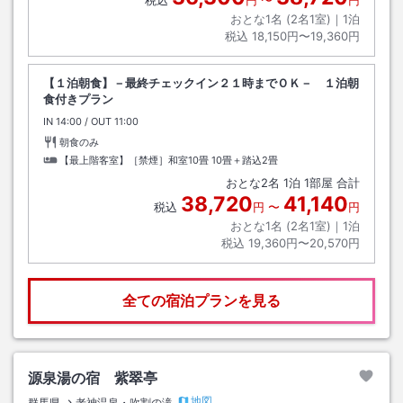
税込
円
〜
円
おとな1名 (
2
名1室)｜
1
泊
税込
18,150円〜19,360円
【１泊朝食】－最終チェックイン２１時までＯＫ－ １泊朝
食付きプラン
IN
チェックイン
14:00
/ OUT
チェックアウト
11:00
朝食のみ
【最上階客室】［禁煙］和室10畳
10畳＋踏込2畳
おとな
2
名
1
泊
1
部屋 合計
38,720
41,140
税込
円
〜
円
おとな1名 (
2
名1室)｜
1
泊
税込
19,360円〜20,570円
全ての宿泊プランを見る
源泉湯の宿 紫翠亭
地図
群馬県
老神温泉・吹割の滝