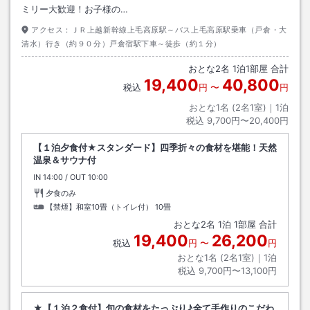
ミリー大歓迎！お子様の…
アクセス：
ＪＲ上越新幹線上毛高原駅～バス上毛高原駅乗車（戸倉・大
清水）行き（約９０分）戸倉宿駅下車～徒歩（約１分）
おとな
2
名
1
泊
1
部屋 合計
19,400
40,800
税込
円
〜
円
おとな1名 (
2
名1室)｜
1
泊
税込
9,700円〜20,400円
【１泊夕食付★スタンダード】四季折々の食材を堪能！天然
温泉＆サウナ付
IN
チェックイン
14:00
/ OUT
チェックアウト
10:00
夕食のみ
【禁煙】和室10畳（トイレ付）
10畳
おとな
2
名
1
泊
1
部屋 合計
19,400
26,200
税込
円
〜
円
おとな1名 (
2
名1室)｜
1
泊
税込
9,700円〜13,100円
★【１泊２食付】旬の食材をたっぷり♪全て手作りのこだわ