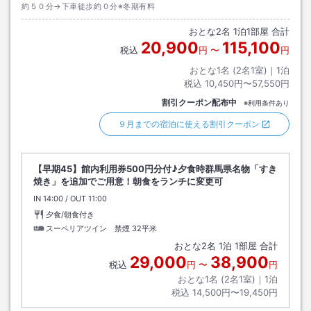
約５０分→下車徒歩約０分※冬期有料
おとな
2
名
1
泊
1
部屋 合計
20,900
115,100
税込
円
〜
円
おとな1名 (
2
名1室)｜
1
泊
税込
10,450円〜57,550円
割引クーポン配布中
※利用条件あり
９月までの宿泊に使える割引クーポン
【早期45】館内利用券500円分付♪夕食時群馬県名物「すき
焼き」を追加でご用意！朝食をランチに変更可
IN
チェックイン
14:00
/ OUT
チェックアウト
11:00
夕食/朝食付き
スーペリアツイン 禁煙
32平米
おとな
2
名
1
泊
1
部屋 合計
29,000
38,900
税込
円
〜
円
おとな1名 (
2
名1室)｜
1
泊
税込
14,500円〜19,450円