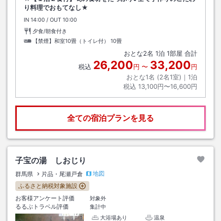
り料理でおもてなし★
IN
チェックイン
14:00
/ OUT
チェックアウト
10:00
夕食/朝食付き
【禁煙】和室10畳（トイレ付）
10畳
おとな
2
名
1
泊
1
部屋 合計
26,200
33,200
税込
円
〜
円
おとな1名 (
2
名1室)｜
1
泊
税込
13,100円〜16,600円
全ての宿泊プランを見る
子宝の湯 しおじり
地図
群馬県
片品・尾瀬戸倉
ふるさと納税対象施設
お客様アンケート評価
対象外
るるぶトラベル評価
集計中
大浴場あり
温泉