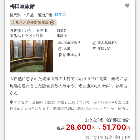
梅田屋旅館
地図
群馬県
片品・尾瀬戸倉
ふるさと納税対象施設
お客様アンケート評価
対象外
るるぶトラベル評価
集計中
大浴場あり
露天風呂あり
温泉
無線LAN
駐車場あり
大自然に恵まれた尾瀬山麓の山村で明治４４年に創業。館内には
尾瀬を題材とした版画多数の展示や、名曲夏の思い出の、歌碑も
ある。
アクセス：
金精峠（道路）の通行止めについて 毎年12月～4月迄は通
行止めとなっております。期間の詳細はお問い合わせいただくか、宿泊プ
ラン等ご確認下さい。お車ご利用の方、ご注意下さいませ。
おとな
2
名
1
泊
1
部屋 合計
28,600
51,700
税込
円
〜
円
おとな1名 (
2
名1室)｜
1
泊