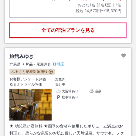
おとな1名 (
2
名1室)｜
1
泊
税込
14,570円〜18,370円
全ての宿泊プランを見る
旅館みゆき
地図
群馬県
片品・尾瀬戸倉
ふるさと納税対象施設
お客様アンケート評価
対象外
るるぶトラベル評価
集計中
大浴場あり
温泉
駐車場あり
★ 幼児添い寝無料 ★四季の食材を使用したボリューム満点のお
料理と、柔らかな泉質のお肌に優しい天然温泉。サウナ有。ファ