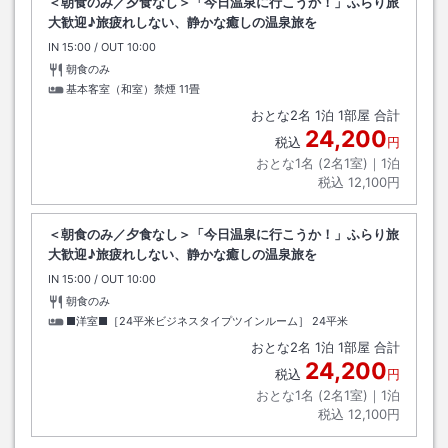
＜朝食のみ／夕食なし＞「今日温泉に行こうか！」ふらり旅
大歓迎♪旅疲れしない、静かな癒しの温泉旅を
IN
チェックイン
15:00
/ OUT
チェックアウト
10:00
朝食のみ
基本客室（和室）禁煙
11畳
おとな
2
名
1
泊
1
部屋 合計
24,200
税込
円
おとな1名 (
2
名1室)｜
1
泊
税込
12,100円
＜朝食のみ／夕食なし＞「今日温泉に行こうか！」ふらり旅
大歓迎♪旅疲れしない、静かな癒しの温泉旅を
IN
チェックイン
15:00
/ OUT
チェックアウト
10:00
朝食のみ
■洋室■［24平米ビジネスタイプツインルーム］
24平米
おとな
2
名
1
泊
1
部屋 合計
24,200
税込
円
おとな1名 (
2
名1室)｜
1
泊
税込
12,100円