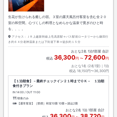
生花が生けられる癒しの宿。３室の露天風呂付客室を含む全２０
室の和空間。心づくしの料理となめらかな温泉で寛ぎのひと時
を、、、。
アクセス：
ＪＲ上越新幹線上毛高原駅→バス駅前ロータリーから鎌田行
き約６４分老神温泉または下街道下車→徒歩約１５分
おとな
2
名
1
泊
1
部屋 合計
36,300
72,600
税込
円
〜
円
おとな1名 (
2
名1室)｜
1
泊
税込
18,150円〜36,300円
【１泊朝食】－最終チェックイン２１時までＯＫ－ １泊朝
食付きプラン
IN
チェックイン
14:00
/ OUT
チェックアウト
11:00
朝食のみ
【通常客室】［禁煙］和室10畳
10畳＋踏込2畳
おとな
2
名
1
泊
1
部屋 合計
36,300
38,720