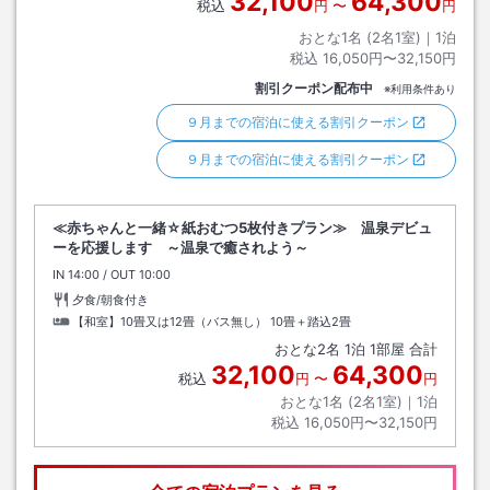
32,100
64,300
税込
円
〜
円
おとな1名 (
2
名1室)｜
1
泊
税込
16,050円〜32,150円
割引クーポン配布中
※利用条件あり
９月までの宿泊に使える割引クーポン
９月までの宿泊に使える割引クーポン
≪赤ちゃんと一緒☆紙おむつ5枚付きプラン≫ 温泉デビュ
ーを応援します ～温泉で癒されよう～
IN
チェックイン
14:00
/ OUT
チェックアウト
10:00
夕食/朝食付き
【和室】10畳又は12畳（バス無し）
10畳＋踏込2畳
おとな
2
名
1
泊
1
部屋 合計
32,100
64,300
税込
円
〜
円
おとな1名 (
2
名1室)｜
1
泊
税込
16,050円〜32,150円