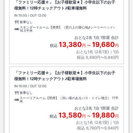
「ファミリー応援☆」【お子様歓迎★】小学生以下のお子
様無料！12時チェックアウト♪駐車場無料
IN
チェックイン
15:00
/ OUT
チェックアウト
12:00
食事なし
スタンダードルーム【禁煙】（雲の上の寝心地♪シーリーベッド）
16.5平米
おとな
2
名
1
泊
1
部屋 合計
13,380
19,680
税込
円
〜
円
おとな1名 (
2
名1室)｜
1
泊
税込
6,690円〜9,840円
「ファミリー応援☆」【お子様歓迎★】小学生以下のお子
様無料！12時チェックアウト♪駐車場無料
IN
チェックイン
15:00
/ OUT
チェックアウト
12:00
食事なし
スーペリアルーム【禁煙】（洗い場のあるバス・トイレ独立）
17平
米
おとな
2
名
1
泊
1
部屋 合計
13,580
19,880
税込
円
〜
円
おとな1名 (
2
名1室)｜
1
泊
税込
6,790円〜9,940円