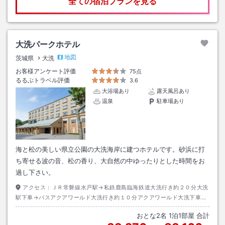
全ての宿泊プランを見る
大洗パークホテル
地図
茨城県
大洗
お客様アンケート評価
75点
るるぶトラベル評価
3.6
大浴場あり
露天風呂あり
温泉
駐車場あり
海と松の美しい県立公園の大洗海岸に建つホテルです。砂浜に打
ち寄せる波の音、松の香り、大自然の中ゆったりとした時間をお
過し下さい。
アクセス：
ＪＲ常磐線水戸駅→私鉄鹿島臨海鉄道大洗行き約２０分大洗
駅下車→バスアクアワールド大洗行き約１０分アクアワールド大洗下車→
徒歩約３分
おとな
2
名
1
泊
1
部屋 合計