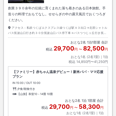
創業３９０余年の伝統に育くまれた落ち着きのある日本旅館。手
造りの料理でおもてなし。せせらぎの中の露天風呂でおくつろぎ
ください。
アクセス：
私鉄つくばエクスプレス線つくば駅Ａ３出口→北部シャトル
バス筑波山口行き約３０分筑波山口バス停下車→バスつつじヶ丘行き筑波
神社入口バス停下車→徒歩約５分
おとな
2
名
1
泊
1
部屋 合計
29,700
82,500
税込
円
〜
円
おとな1名 (
2
名1室)｜
1
泊
税込
14,850円〜41,250円
【ファミリー】赤ちゃん温泉デビュー！新米パパ・ママ応援
プラン
IN
チェックイン
15:00
/ OUT
チェックアウト
10:00
夕食/朝食付き
【山側】和室10－14畳
10畳
おとな
2
名
1
泊
1
部屋 合計
29,700
58,300
税込
円
〜
円
おとな1名 (
2
名1室)｜
1
泊