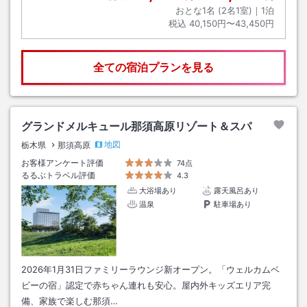
おとな1名 (
2
名1室)｜
1
泊
税込
40,150円〜43,450円
全ての宿泊プランを見る
グランドメルキュール那須高原リゾート＆スパ
地図
栃木県
那須高原
お客様アンケート評価
74点
るるぶトラベル評価
4.3
大浴場あり
露天風呂あり
温泉
駐車場あり
2026年1月31日ファミリーラウンジ新オープン。「ウェルカムベ
ビーの宿」認定で赤ちゃん連れも安心。屋内外キッズエリア完
備、家族で楽しむ那須…