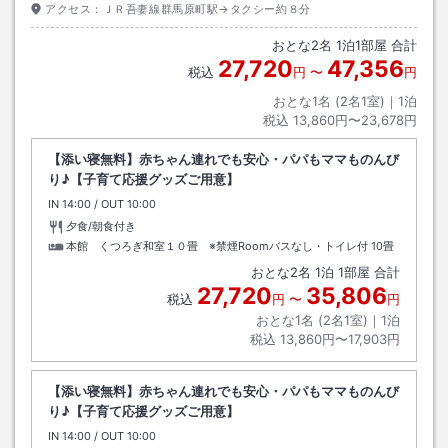
アクセス：
ＪＲ吾妻線群馬原町駅→タクシー約８分
おとな
2
名
1
泊
1
部屋 合計
27,720
47,356
税込
円
〜
円
おとな1名 (
2
名1室)｜
1
泊
税込
13,860円〜23,678円
【添い寝無料】赤ちゃん連れでも安心・パパもママものんび
り♪【子育て応援グッズご用意】
IN
チェックイン
14:00
/ OUT
チェックアウト
10:00
夕食/朝食付き
本館 くつろぎ和室１０畳 ※禁煙Roomバスなし・トイレ付
10畳
おとな
2
名
1
泊
1
部屋 合計
27,720
35,806
税込
円
〜
円
おとな1名 (
2
名1室)｜
1
泊
税込
13,860円〜17,903円
【添い寝無料】赤ちゃん連れでも安心・パパもママものんび
り♪【子育て応援グッズご用意】
IN
チェックイン
14:00
/ OUT
チェックアウト
10:00