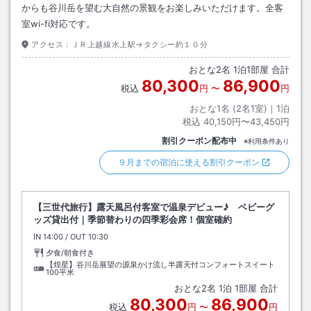
からも谷川岳を望む大自然の景観をお楽しみいただけます。全客
室wi-fi対応です。
アクセス：
ＪＲ上越線水上駅→タクシー約１０分
おとな
2
名
1
泊
1
部屋 合計
80,300
86,900
税込
円
〜
円
おとな1名 (
2
名1室)｜
1
泊
税込
40,150円〜43,450円
割引クーポン配布中
※利用条件あり
９月までの宿泊に使える割引クーポン
【三世代旅行】露天風呂付客室で温泉デビュー♪ ベビーグ
ッズ貸出付｜季節替わりの四季彩会席！個室確約
IN
チェックイン
14:00
/ OUT
チェックアウト
10:30
夕食/朝食付き
【煌星】谷川岳展望の源泉かけ流し半露天付コンフォートスイート
100平米
おとな
2
名
1
泊
1
部屋 合計
80,300
86,900
税込
円
〜
円