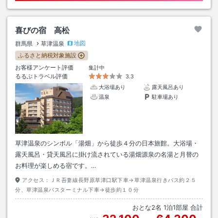
喜びの宿 高松
地図
群馬県
草津温泉
ふるさと納税対象施設
お客様アンケート評価
集計中
るるぶトラベル評価
3.3
大浴場あり
露天風呂あり
温泉
駐車場あり
草津温泉のシンボル「湯畑」から徒歩４分の日本旅館。大浴場・
露天風呂・貸天風呂に掛け流されている湯畑源泉の名湯と月替の
お料理が楽しめる宿です。…
アクセス：
ＪＲ吾妻線長野原草津口駅下車→草津温泉行きバス約２５
分、草津温泉バスターミナル下車→徒歩約１０分
おとな
2
名
1
泊
1
部屋 合計