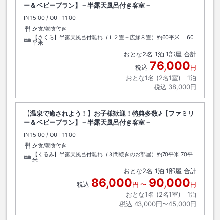
ー＆ベビープラン】－半露天風呂付き客室－
IN
チェックイン
15:00
/ OUT
チェックアウト
11:00
夕食/朝食付き
【さくら】半露天風呂付離れ（１２畳＋広縁８畳）約60平米
60
平米
おとな
2
名
1
泊
1
部屋 合計
76,000
税込
円
おとな1名 (
2
名1室)｜
1
泊
税込
38,000円
【温泉で癒されよう！】お子様歓迎！特典多数♪【ファミリ
ー＆ベビープラン】－半露天風呂付き客室－
IN
チェックイン
15:00
/ OUT
チェックアウト
11:00
夕食/朝食付き
【くるみ】半露天風呂付離れ（３間続きのお部屋）約70平米
70平
米
おとな
2
名
1
泊
1
部屋 合計
86,000
90,000
税込
円
〜
円
おとな1名 (
2
名1室)｜
1
泊
税込
43,000円〜45,000円