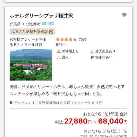
ホテルグリーンプラザ軽井沢
地図
群馬県
北軽井沢
ふるさと納税対象施設
お客様アンケート評価
75点
るるぶトラベル評価
集計中
大浴場あり
露天風呂あり
温泉
駐車場あり
奥軽井沢温泉のリゾートホテル。赤ちゃん歓迎！自然で遊べるア
スレチックが楽しめる「軽井沢おもちゃ王国」併設。
アクセス：
ＪＲ長野新幹線軽井沢駅→タクシー約６０分
おとな
2
名
1
泊
1
部屋 合計
27,880
68,040
税込
円
〜
円
おとな1名 (
2
名1室)｜
1
泊
税込
13,940円〜34,020円