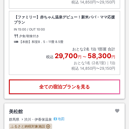
税込
14,850円〜29,150円
【ファミリー】赤ちゃん温泉デビュー！新米パパ・ママ応援
プラン
IN
チェックイン
15:00
/ OUT
チェックアウト
10:00
夕食/朝食付き
【本館】和室8．5－11畳
8.5畳
おとな
2
名
1
泊
1
部屋 合計
29,700
58,300
税込
円
〜
円
おとな1名 (
2
名1室)｜
1
泊
税込
14,850円〜29,150円
全ての宿泊プランを見る
美松館
地図
群馬県
渋川・伊香保温泉
ふるさと納税対象施設