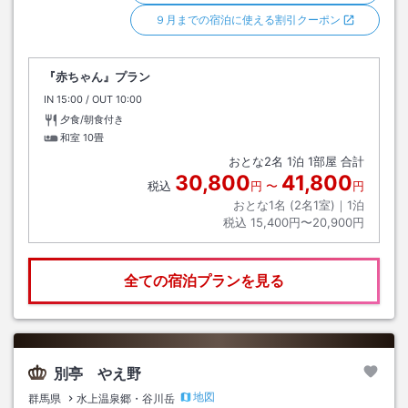
９月までの宿泊に使える割引クーポン
『赤ちゃん』プラン
IN
チェックイン
15:00
/ OUT
チェックアウト
10:00
夕食/朝食付き
和室
10畳
おとな
2
名
1
泊
1
部屋 合計
30,800
41,800
税込
円
〜
円
おとな1名 (
2
名1室)｜
1
泊
税込
15,400円〜20,900円
全ての宿泊プランを見る
別亭 やえ野
地図
群馬県
水上温泉郷・谷川岳