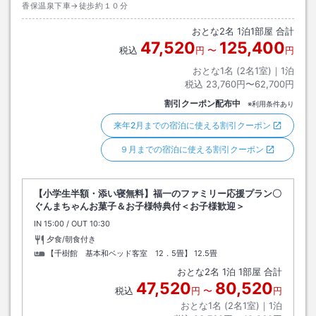
香保温泉下車→徒歩約１０分
おとな
2
名
1
泊
1
部屋 合計
47,520
125,400
税込
円
〜
円
おとな1名 (
2
名1室)｜
1
泊
税込
23,760円〜62,700円
割引クーポン配布中
※利用条件あり
来年2月までの宿泊に使える割引クーポン
９月までの宿泊に使える割引クーポン
【小学生半額・添い寝無料】福一のファミリー応援プラン〇
ぐんまちゃんお菓子＆お子様特典付＜お子様歓迎＞
IN
チェックイン
15:00
/ OUT
チェックアウト
10:30
夕食/朝食付き
【千樹館 基本和ベッド客室 12．5畳】
12.5畳
おとな
2
名
1
泊
1
部屋 合計
47,520
80,520
税込
円
〜
円
おとな1名 (
2
名1室)｜
1
泊