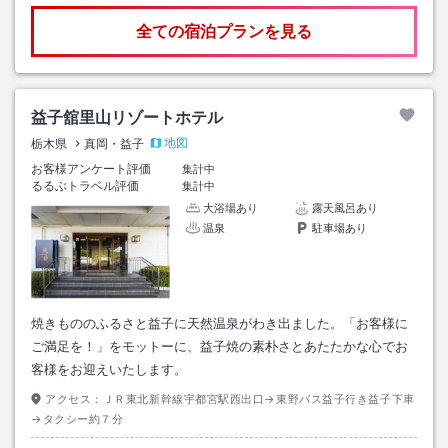
全ての宿泊プランを見る
益子舘里山リゾートホテル
地図
栃木県
真岡・益子
お客様アンケート評価
集計中
るるぶトラベル評価
集計中
大浴場あり
露天風呂あり
温泉
駐車場あり
焼きもののふるさと益子に天然温泉がわき出ました。「お客様に
ご満足を！」をモットーに、益子焼の素朴さとあたたかな心でお
客様をお迎えいたします。
アクセス：
ＪＲ東北新幹線宇都宮駅西出口→東野バス益子行き益子下車
→タクシー約７分