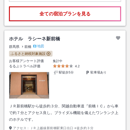
全ての宿泊プランを見る
ホテル ラシーネ新前橋
地図
群馬県
前橋
ふるさと納税対象施設
お客様アンケート評価
集計中
るるぶトラベル評価
4.2
駅徒歩5分
駐車場あり
ＪＲ新前橋駅から徒歩約３分、関越自動車道『前橋ＩＣ』から車
で約７分とアクセス良し。ブライダル機能を備えたワンランク上
のホテルです。
アクセス：
ＪＲ上越線新前橋駅東口出口→徒歩約３分