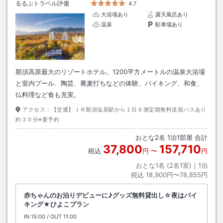
るるぶトラベル評価
4.7
大浴場あり
露天風呂あり
温泉
駐車場あり
那須高原最大のリゾートホテル。1200平方メートルの温泉大浴場
と室内プール、陶芸、蕎麦打ちなどの体験、バイキング、和食、
仏料理など食も充実。
アクセス：
【交通】ＪＲ那須塩原駅から１日６便定期無料送迎バスあり
約３０分※要予約
おとな
2
名
1
泊
1
部屋 合計
37,800
157,710
税込
円
〜
円
おとな1名 (
2
名1室)｜
1
泊
税込
18,900円〜78,855円
赤ちゃんのお泊りデビューに♪グッズ無料貸出し☆夜はバイ
キング★ひよこプラン
IN
チェックイン
15:00
/ OUT
チェックアウト
11:00