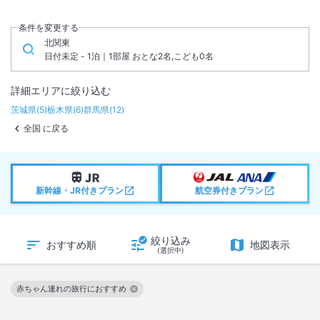
条件を変更する
北関東
日付未定 - 1泊｜1部屋 おとな2名,こども0名
詳細エリアに絞り込む
茨城県
(
5
)
栃木県
(
6
)
群馬県
(
12
)
全国 に戻る
新幹線・JR付きプラン
航空券付きプラン
絞り込み
おすすめ順
地図表示
(選択中)
赤ちゃん連れの旅行におすすめ
この絞り込み条件を解除