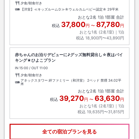
夕食/朝食付き
【洋室】≪キッズルームＤ≫☆ウェルカムベビー認定☆
29平米
おとな
2
名
1
泊
1
部屋 合計
37,800
87,780
税込
円
〜
円
おとな1名 (
2
名1室)｜
1
泊
税込
18,900円〜43,890円
赤ちゃんのお泊りデビューに♪グッズ無料貸出し☆夜はバイ
キング★ひよこプラン
IN
チェックイン
15:00
/ OUT
チェックアウト
11:00
夕食/朝食付き
アネックスタワー 絆ファミリー（和洋室） 2ベッド 禁煙
34.02平
米
おとな
2
名
1
泊
1
部屋 合計
39,270
63,630
税込
円
〜
円
おとな1名 (
2
名1室)｜
1
泊
税込
19,635円〜31,815円
全ての宿泊プランを見る