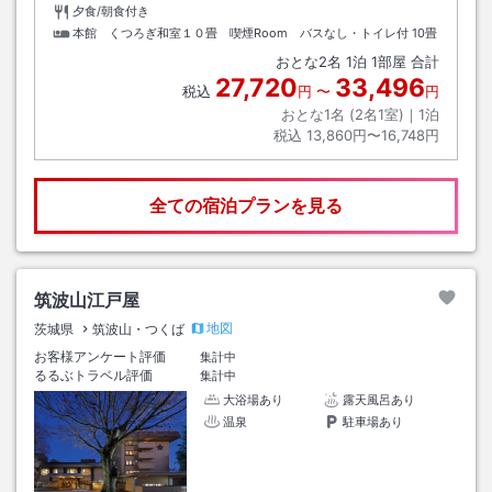
夕食/朝食付き
本館 くつろぎ和室１０畳 喫煙Room バスなし・トイレ付
10畳
おとな
2
名
1
泊
1
部屋 合計
27,720
33,496
税込
円
〜
円
おとな1名 (
2
名1室)｜
1
泊
税込
13,860円〜16,748円
全ての宿泊プランを見る
筑波山江戸屋
地図
茨城県
筑波山・つくば
お客様アンケート評価
集計中
るるぶトラベル評価
集計中
大浴場あり
露天風呂あり
温泉
駐車場あり