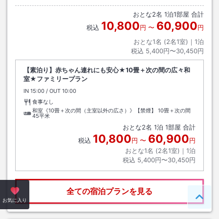
おとな
2
名
1
泊
1
部屋 合計
10,800
60,900
税込
円
〜
円
おとな1名 (
2
名1室)｜
1
泊
税込
5,400円〜30,450円
【素泊り】赤ちゃん連れにも安心★10畳＋次の間の広々和
室★ファミリープラン
IN
チェックイン
15:00
/ OUT
チェックアウト
10:00
食事なし
和室《10畳＋次の間（主室以外の広さ）》【禁煙】
10畳＋次の間
45平米
おとな
2
名
1
泊
1
部屋 合計
10,800
60,900
税込
円
〜
円
おとな1名 (
2
名1室)｜
1
泊
税込
5,400円〜30,450円
全ての宿泊プランを見る
ペー
お気に入り