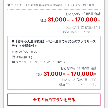
アクセス：
ＪＲ東北新幹線那須塩原駅西口出口→タクシー約３０分
おとな
2
名
1
泊
1
部屋 合計
31,000
170,000
税込
円
〜
円
おとな1名 (
2
名1室)｜
1
泊
税込
15,500円〜85,000円
■【赤ちゃん連れ歓迎】ベビー連れでも安心のファミリース
テイ ＜夕朝食付＞
IN
チェックイン
15:00
/ OUT
チェックアウト
11:00
夕食/朝食付き
ファミリースーペリア（ベビー）
36平米
おとな
2
名
1
泊
1
部屋 合計
31,000
170,000
税込
円
〜
円
おとな1名 (
2
名1室)｜
1
泊
税込
15,500円〜85,000円
全ての宿泊プランを見る