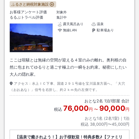
ふるさと納税対象施設
お客様アンケート評価
対象外
るるぶトラベル評価
集計中
露天風呂あり
温泉
無線LAN
駐車場あり
ここは喧騒とは無縁の空間が迎える４室のみの離れ。奥利根の自
然に包まれてゆるりと過ごす極上の一瞬をお約束。秘密にしたい
大人の隠れ家。
アクセス：
水上ＩＣ下車、国道２９１号線を宝川温泉方面へ。「大穴
（おおあな）」信号を右折し、約２ｋｍ先の左側です。
おとな
2
名
1
泊
1
部屋 合計
76,000
90,000
税込
円
〜
円
おとな1名 (
2
名1室)｜
1
泊
税込
38,000円〜45,000円
【温泉で癒されよう！】お子様歓迎！特典多数♪【ファミリ