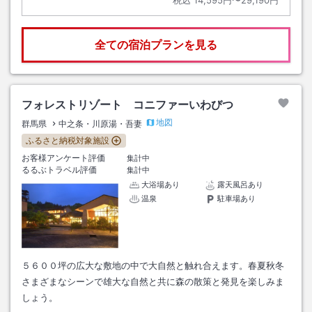
全ての宿泊プランを見る
フォレストリゾート コニファーいわびつ
地図
群馬県
中之条・川原湯・吾妻
ふるさと納税対象施設
お客様アンケート評価
集計中
るるぶトラベル評価
集計中
大浴場あり
露天風呂あり
温泉
駐車場あり
５６００坪の広大な敷地の中で大自然と触れ合えます。春夏秋冬
さまざまなシーンで雄大な自然と共に森の散策と発見を楽しみま
しょう。