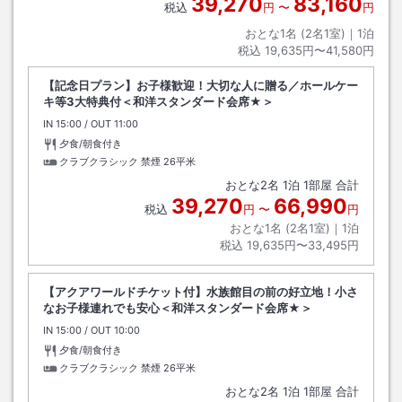
39,270
83,160
税込
円
〜
円
おとな1名 (
2
名1室)｜
1
泊
税込
19,635円〜41,580円
【記念日プラン】お子様歓迎！大切な人に贈る／ホールケー
キ等3大特典付＜和洋スタンダード会席★＞
IN
チェックイン
15:00
/ OUT
チェックアウト
11:00
夕食/朝食付き
クラブクラシック 禁煙
26平米
おとな
2
名
1
泊
1
部屋 合計
39,270
66,990
税込
円
〜
円
おとな1名 (
2
名1室)｜
1
泊
税込
19,635円〜33,495円
【アクアワールドチケット付】水族館目の前の好立地！小さ
なお子様連れでも安心＜和洋スタンダード会席★＞
IN
チェックイン
15:00
/ OUT
チェックアウト
10:00
夕食/朝食付き
クラブクラシック 禁煙
26平米
おとな
2
名
1
泊
1
部屋 合計