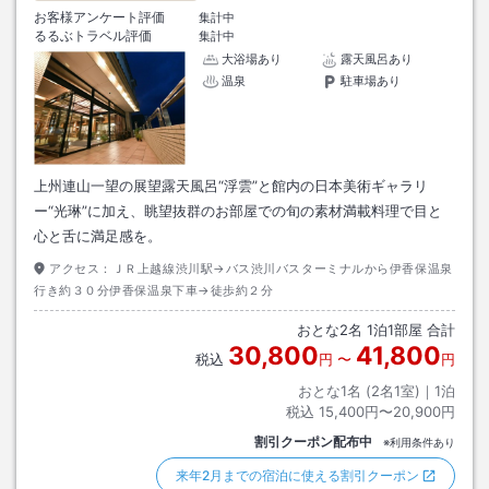
お客様アンケート評価
集計中
るるぶトラベル評価
集計中
大浴場あり
露天風呂あり
温泉
駐車場あり
上州連山一望の展望露天風呂“浮雲”と館内の日本美術ギャラリ
ー“光琳”に加え、眺望抜群のお部屋での旬の素材満載料理で目と
心と舌に満足感を。
アクセス：
ＪＲ上越線渋川駅→バス渋川バスターミナルから伊香保温泉
行き約３０分伊香保温泉下車→徒歩約２分
おとな
2
名
1
泊
1
部屋 合計
30,800
41,800
税込
円
〜
円
おとな1名 (
2
名1室)｜
1
泊
税込
15,400円〜20,900円
割引クーポン配布中
※利用条件あり
来年2月までの宿泊に使える割引クーポン