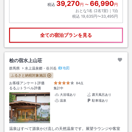
39,270
66,990
税込
円
〜
円
おとな1名 (
2
名1室)｜
1
泊
税込
19,635円〜33,495円
全ての宿泊プランを見る
桧の宿水上山荘
地図
群馬県
水上温泉郷・谷川岳
ふるさと納税対象施設
お客様アンケート評価
84点
るるぶトラベル評価
集計中
大浴場あり
露天風呂あり
温泉
駐車場あり
温泉はすべて源泉かけ流しの天然温泉です。展望ラウンジや客室