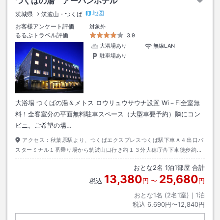
つくばの湯 アーバンホテル
地図
茨城県
筑波山・つくば
お客様アンケート評価
対象外
るるぶトラベル評価
3.9
大浴場あり
無線LAN
駐車場あり
大浴場 つくばの湯＆メトス ロウリュウサウナ設置 Wi－Fi全室無
料！全客室分の平面無料駐車スペース（大型車要予約）隣にコン
ビニ。ご希望の場…
アクセス：
秋葉原駅より、つくばエクスプレスつくば駅下車Ａ４出口バ
スターミナル１番乗り場から筑波山口行き約１３分大穂庁舎下車徒歩約７
分
おとな
2
名
1
泊
1
部屋 合計
13,380
25,680
税込
円
〜
円
おとな1名 (
2
名1室)｜
1
泊
税込
6,690円〜12,840円