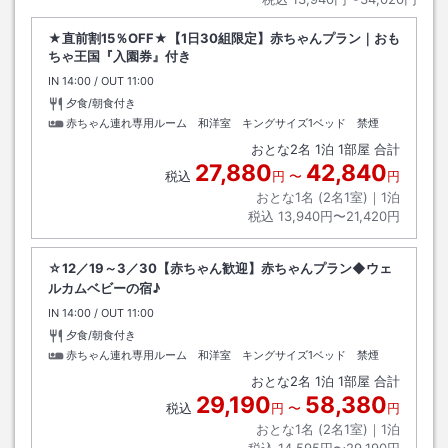
★直前割15％OFF★【1日30組限定】赤ちゃんプラン｜おも
ちゃ王国『入園券』付き
IN
チェックイン
14:00
/ OUT
チェックアウト
11:00
夕食/朝食付き
赤ちゃん連れ専用ルーム 和洋室 キングサイズ1ベッド 禁煙
おとな
2
名
1
泊
1
部屋 合計
27,880
42,840
税込
円
〜
円
おとな1名 (
2
名1室)｜
1
泊
税込
13,940円〜21,420円
☆12／19～3／30【赤ちゃん歓迎】赤ちゃんプラン◆ウェ
ルカムベビーの宿♪
IN
チェックイン
14:00
/ OUT
チェックアウト
11:00
夕食/朝食付き
赤ちゃん連れ専用ルーム 和洋室 キングサイズ1ベッド 禁煙
おとな
2
名
1
泊
1
部屋 合計
29,190
58,380
税込
円
〜
円
おとな1名 (
2
名1室)｜
1
泊
税込
14,595円〜29,190円