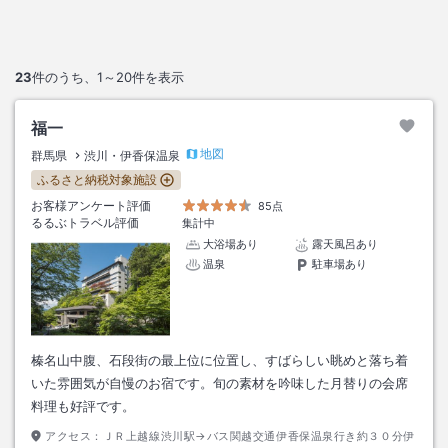
23
件のうち、
1～20
件を表示
福一
地図
群馬県
渋川・伊香保温泉
ふるさと納税対象施設
お客様アンケート評価
85点
るるぶトラベル評価
集計中
大浴場あり
露天風呂あり
温泉
駐車場あり
榛名山中腹、石段街の最上位に位置し、すばらしい眺めと落ち着
いた雰囲気が自慢のお宿です。旬の素材を吟味した月替りの会席
料理も好評です。
アクセス：
ＪＲ上越線渋川駅→バス関越交通伊香保温泉行き約３０分伊