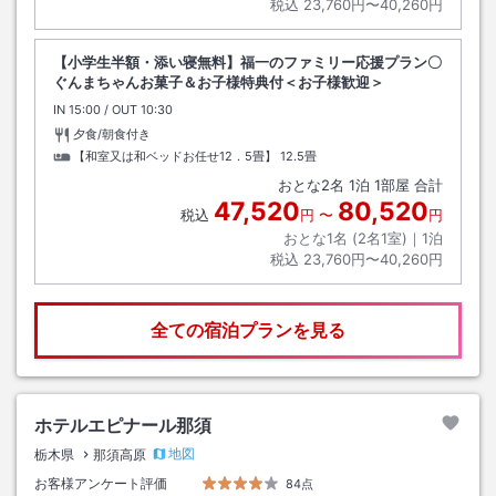
税込
23,760円〜40,260円
【小学生半額・添い寝無料】福一のファミリー応援プラン〇
ぐんまちゃんお菓子＆お子様特典付＜お子様歓迎＞
IN
チェックイン
15:00
/ OUT
チェックアウト
10:30
夕食/朝食付き
【和室又は和ベッドお任せ12．5畳】
12.5畳
おとな
2
名
1
泊
1
部屋 合計
47,520
80,520
税込
円
〜
円
おとな1名 (
2
名1室)｜
1
泊
税込
23,760円〜40,260円
全ての宿泊プランを見る
ホテルエピナール那須
地図
栃木県
那須高原
お客様アンケート評価
84点