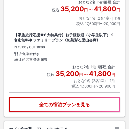
おとな
2
名
1
泊
1
部屋 合計
35,200
41,800
税込
円
〜
円
おとな1名 (
2
名1室)｜
1
泊
税込
17,600円〜20,900円
【家族旅行応援◆6大特典付】お子様歓迎（小学生以下）２
名迄無料◆ファミリープラン《旬菜彩る里山会席》
IN
チェックイン
15:00
/ OUT
チェックアウト
10:00
夕食/朝食付き
本館 和室 禁煙
15畳
おとな
2
名
1
泊
1
部屋 合計
35,200
41,800
税込
円
〜
円
おとな1名 (
2
名1室)｜
1
泊
税込
17,600円〜20,900円
全ての宿泊プランを見る