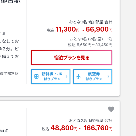
おとな
2
名
1
泊
1
部屋 合計
11,300
66,900
税込
円
〜
円
4.8
おとな1名 (
2
名1室)｜
1
泊
てなしでお
税込
5,650円〜33,450円
歩２分。ビ
を備えてお
宿泊プランを見る
線宇都宮駅
新幹線・JR
航空券
付きプラン
付きプラン
おとな
2
名
1
泊
1
部屋 合計
48,800
166,760
税込
円
〜
円
84点