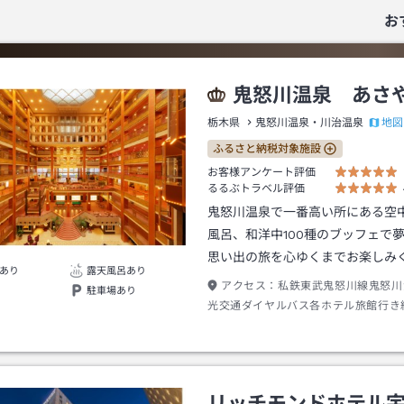
お
鬼怒川温泉 あさ
地図
栃木県
鬼怒川温泉・川治温泉
ふるさと納税対象施設
お客様アンケート評価
るるぶトラベル評価
鬼怒川温泉で一番高い所にある空
風呂、和洋中100種のブッフェで
思い出の旅を心ゆくまでお楽しみ
あり
露天風呂あり
アクセス：
私鉄東武鬼怒川線鬼怒川
駐車場あり
光交通ダイヤルバス各ホテル旅館行き
や玄関前下車→徒歩約０分
リッチモンドホテル