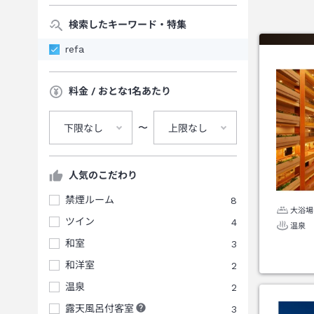
検索したキーワード・特集
refa
料金 / おとな1名あたり
〜
下限なし
上限なし
人気のこだわり
禁煙ルーム
8
大浴場
ツイン
4
温泉
和室
3
和洋室
2
温泉
2
露天風呂付客室
3