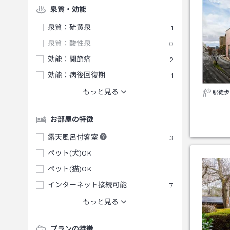
泉質・効能
泉質：硫黄泉
1
泉質：酸性泉
0
効能：関節痛
2
効能：病後回復期
1
もっと見る
駅徒歩
お部屋の特徴
露天風呂付客室
3
ペット(犬)OK
ペット(猫)OK
インターネット接続可能
7
もっと見る
プランの特徴