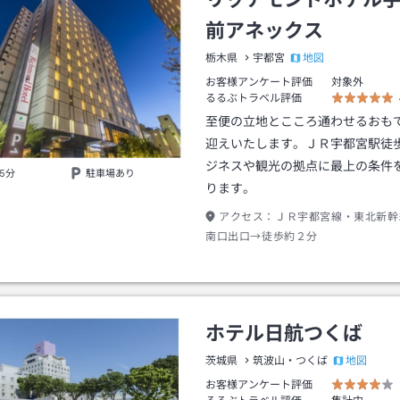
前アネックス
地図
栃木県
宇都宮
お客様アンケート評価
対象外
るるぶトラベル評価
至便の立地とこころ通わせるおも
迎えいたします。ＪＲ宇都宮駅徒
ジネスや観光の拠点に最上の条件
5分
駐車場あり
ります。
アクセス：
ＪＲ宇都宮線・東北新幹
南口出口→徒歩約２分
ホテル日航つくば
地図
茨城県
筑波山・つくば
お客様アンケート評価