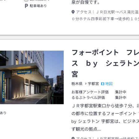
泉が自慢です。
駐車場あり
アクセス：
ＪＲ日光駅→バス湯元温
０分ホテル四季彩前下車→徒歩約１０
クシー約２分
フォーポイント フ
ス ｂｙ シェラト
宮
地図
栃木県
宇都宮
お客様アンケート評価
集計中
るるぶトラベル評価
集計中
ＪＲ宇都宮駅東口から徒歩７分、
あり
の都市に位置するフォーポイント 
by シェラトン 宇都宮は、ビジネ
ず観光の拠点…