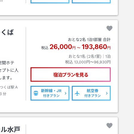
分
つくば
おとな
2
名
1
泊
1
部屋 合計
26,000
193,860
税込
円
〜
円
おとな1名 (
2
名1室)｜
1
泊
税込
13,000円〜96,930円
空間ホテ
セプトに人
宿泊プランを見る
します。
つくば駅Ａ
新幹線・JR
航空券
３分
付きプラン
付きプラン
テル水戸