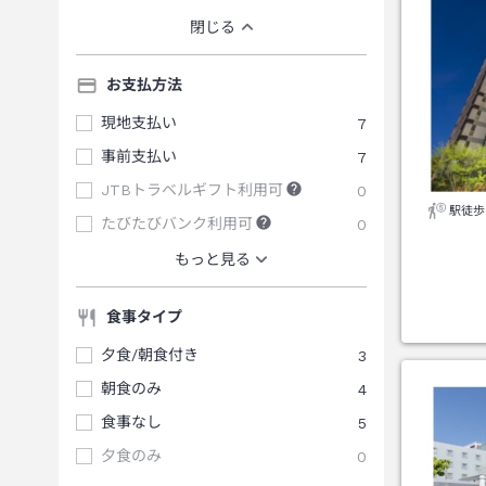
閉じる
お支払方法
現地支払い
7
事前支払い
7
JTBトラベルギフト利用可
0
駅徒歩
たびたびバンク利用可
0
もっと見る
食事タイプ
夕食/朝食付き
3
朝食のみ
4
食事なし
5
夕食のみ
0