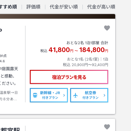
すすめ順
評価順
代金が安い順
代金が高い順
や
おとな
2
名
1
泊
1
部屋 合計
41,800
184,800
税込
円
〜
円
91点
おとな1名 (
2
名1室)｜
1
泊
4.6
税込
20,900円〜92,400円
中庭園露天
夢と感動、
宿泊プランを見る
ください。
温泉駅→日
新幹線・JR
航空券
付きプラン
付きプラン
約８分あさ
宇都宮駅