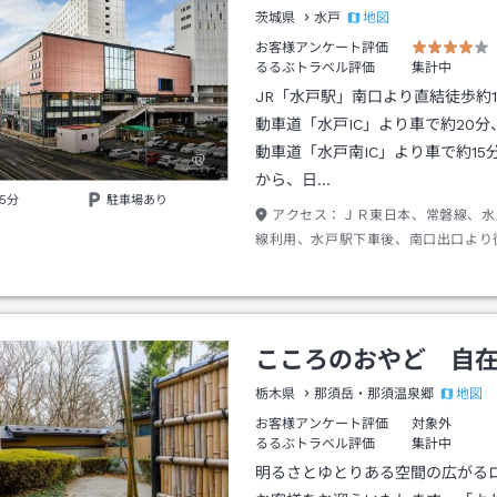
地図
茨城県
水戸
お客様アンケート評価
るるぶトラベル評価
集計中
JR「水戸駅」南口より直結徒歩約
動車道「水戸IC」より車で約20分
動車道「水戸南IC」より車で約15
から、日…
5分
駐車場あり
アクセス：
ＪＲ東日本、常磐線、水
線利用、水戸駅下車後、南口出口より
こころのおやど 自
地図
栃木県
那須岳・那須温泉郷
お客様アンケート評価
対象外
るるぶトラベル評価
集計中
明るさとゆとりある空間の広がる