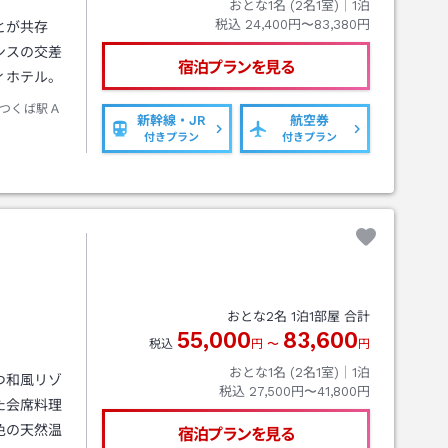
おとな1名 (
2
名1室)｜
1
泊
税込
24,400円〜83,380円
とが共存
ンスの交差
宿泊プランを見る
ィホテル。
つくば駅Ａ
新幹線・JR
航空券
付きプラン
付きプラン
おとな
2
名
1
泊
1
部屋 合計
55,000
83,600
税込
円
〜
円
おとな1名 (
2
名1室)｜
1
泊
つ和風リゾ
税込
27,500円〜41,800円
た会席料理
色の天然温
宿泊プランを見る