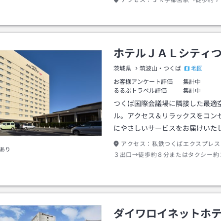
アクセス：
ＪＲ宇都宮駅→徒歩約７
ホテルＪＡＬシティ
地図
茨城県
筑波山・つくば
お客様アンケート評価
集計中
るるぶトラベル評価
集計中
つくば国際会議場に隣接した最適
ル。アクセス＆リラックスをコン
にやさしいサービスをお届けいた
アクセス：
私鉄つくばエクスプレス
あり
３出口→徒歩約８分またはタクシー約
ダイワロイネットホ