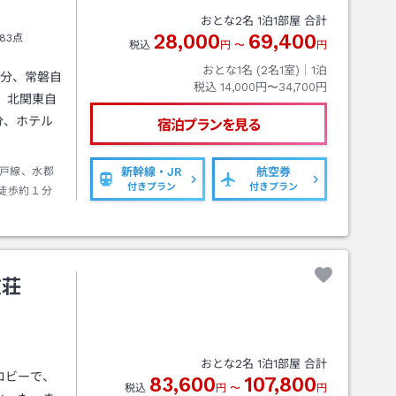
おとな
2
名
1
泊
1
部屋 合計
28,000
69,400
83点
税込
円
〜
円
おとな1名 (
2
名1室)｜
1
泊
1分、常磐自
税込
14,000円〜34,700円
、北関東自
分、ホテル
宿泊プランを見る
戸線、水郡
新幹線・JR
航空券
付きプラン
付きプラン
徒歩約１分
在荘
おとな
2
名
1
泊
1
部屋 合計
ロビーで、
83,600
107,800
税込
円
〜
円