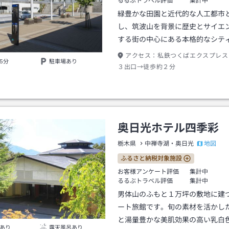
るるぶトラベル評価
集計中
緑豊かな田園と近代的な人工都市
し、筑波山を背景に歴史とサイエ
する街の中心にある本格的なシテ
アクセス：
私鉄つくばエクスプレス
5分
駐車場あり
３出口→徒歩約２分
奥日光ホテル四季彩
地図
栃木県
中禅寺湖・奥日光
ふるさと納税対象施設
お客様アンケート評価
集計中
るるぶトラベル評価
集計中
男体山のふもと１万坪の敷地に建
ート旅館です。旬の素材を活かし
と湯量豊かな美肌効果の高い乳白
あり
露天風呂あり