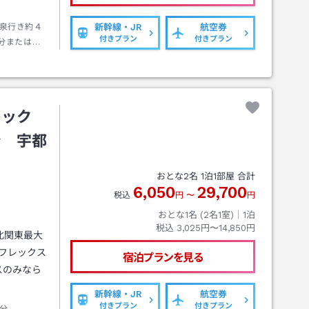
泉行き約４
新幹線・JR
航空券
付きプラン
付きプラン
分またはタ
レック
ン 宇都
おとな
2
名
1
泊
1
部屋 合計
6,050
29,700
税込
円
〜
円
おとな1名 (
2
名1室)｜
1
泊
税込
3,025円〜14,850円
北関東最大
フレックス
宿泊プランを見る
スのみなら
新幹線・JR
航空券
付きプラン
付きプラン