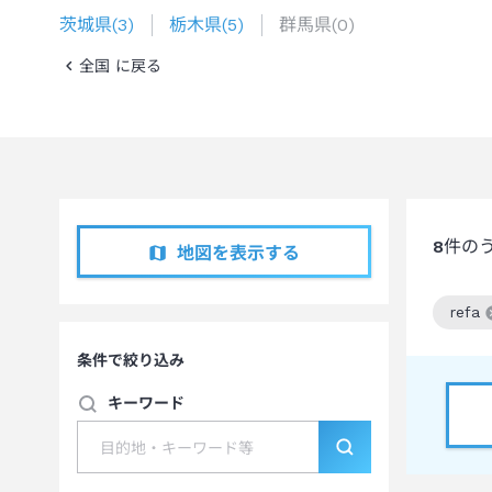
茨城県
(
3
)
栃木県
(
5
)
群馬県
(
0
)
全国 に戻る
8
件の
地図を表示する
refa
この
条件で絞り込み
キーワード