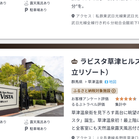
あり
露天風呂あり
分”を。
駐車場あり
アクセス：
私鉄東武日光線東武日光
武日光線全線行き約６分総合会舘前下
１分
ラビスタ草津ヒル
立リゾート）
地図
群馬県
草津温泉
ふるさと納税対象施設
お客様アンケート評価
るるぶトラベル評価
集計中
草津温泉街を見下ろす高台に眺望
スタ」誕生。草津温泉初！最上階
あり
露天風呂あり
と全客室にも天然温泉露天風呂付
駐車場あり
アクセス：
ＪＲ吾妻線長野原草津口