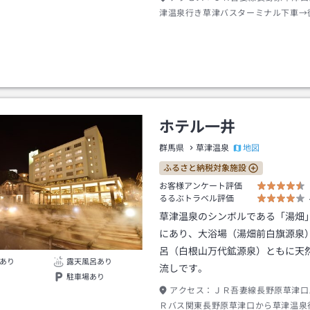
津温泉行き草津バスターミナル下車→
分
ホテル一井
地図
群馬県
草津温泉
ふるさと納税対象施設
お客様アンケート評価
るるぶトラベル評価
草津温泉のシンボルである「湯畑
にあり、大浴場（湯畑前白旗源泉
呂（白根山万代鉱源泉）ともに天
あり
露天風呂あり
流しです。
駐車場あり
アクセス：
ＪＲ吾妻線長野原草津口
Ｒバス関東長野原草津口から草津温泉