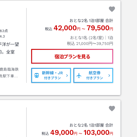
おとな
2
名
1
泊
1
部屋 合計
42,000
79,500
税込
円
〜
円
83点
4.3
おとな1名 (
2
名1室)｜
1
泊
税込
21,000円〜39,750円
平洋が一望
的。全室
宿泊プランを見る
鹿島臨海鉄
新幹線・JR
航空券
洗駅下車→
付きプラン
付きプラン
おとな
2
名
1
泊
1
部屋 合計
49,000
103,000
税込
円
〜
円