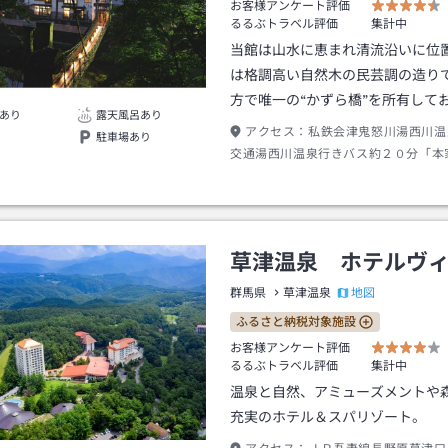
お客様アンケート評価
るるぶトラベル評価
集計中
当館は山水に恵まれ清流沿いに位
は格調高い自然木の民芸調の造り
方で唯一の“かずら橋”を所有して
あり
露天風呂あり
アクセス：
私鉄会津鬼怒川湯西川温
駐車場あり
交通湯西川温泉行きバス約２０分「本
前」下車※浅草発１１：００時発と１
の特急が湯西川温泉駅発のバスへ接続
（１４：３０発の電車は最終バスへ接
街から本家伴久までは車で１時間３０
草津温泉 ホテルヴ
ります。
地図
群馬県
草津温泉
ふるさと納税対象施設
お客様アンケート評価
るるぶトラベル評価
集計中
温泉と自然、アミューズメントや
充実のホテル＆スパリゾート。