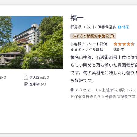
福一
地図
群馬県
渋川・伊香保温泉
ふるさと納税対象施設
お客様アンケート評価
るるぶトラベル評価
集計中
榛名山中腹、石段街の最上位に位
らしい眺めと落ち着いた雰囲気が
です。旬の素材を吟味した月替り
あり
露天風呂あり
も好評です。
駐車場あり
アクセス：
ＪＲ上越線渋川駅→バス
香保温泉行き約３０分伊香保温泉下車
０分