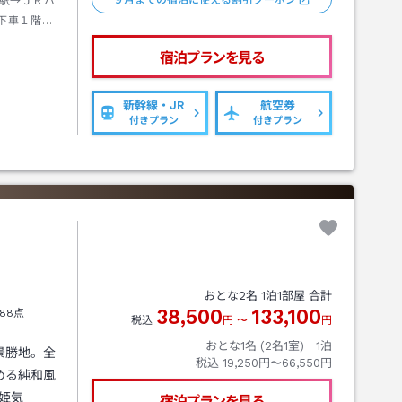
９月までの宿泊に使える割引クーポン
駅→ＪＲバ
下車１階出
分
宿泊プランを見る
新幹線・JR
航空券
付きプラン
付きプラン
おとな
2
名
1
泊
1
部屋 合計
38,500
133,100
88点
税込
円
〜
円
おとな1名 (
2
名1室)｜
1
泊
景勝地。全
税込
19,250円〜66,550円
める純和風
姫気
宿泊プランを見る