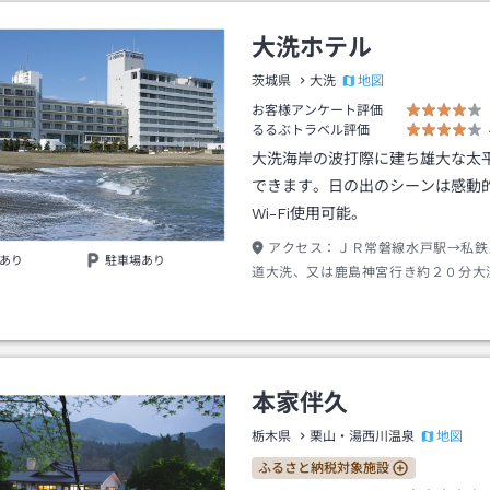
大洗ホテル
地図
茨城県
大洗
お客様アンケート評価
るるぶトラベル評価
大洗海岸の波打際に建ち雄大な太
できます。日の出のシーンは感動
Wi-Fi使用可能。
アクセス：
ＪＲ常磐線水戸駅→私鉄
あり
駐車場あり
道大洗、又は鹿島神宮行き約２０分大
タクシー約５分
本家伴久
地図
栃木県
栗山・湯西川温泉
ふるさと納税対象施設