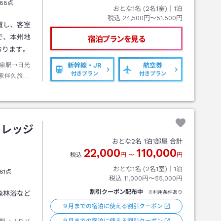
88点
おとな1名 (
2
名1室)｜
1
泊
税込
24,500円〜51,500円
置し、客室
で、本州地
宿泊プランを見る
おります。
泉駅→日光
新幹線・JR
航空券
付きプラン
付きプラン
家伴久旅館
４：３０発
します。
続） 日光市
分ほどかか
ィレッジ
おとな
2
名
1
泊
1
部屋 合計
22,000
110,000
税込
円
〜
円
おとな1名 (
2
名1室)｜
1
泊
81点
税込
11,000円〜55,000円
割引クーポン配布中
森林浴など
※利用条件あり
９月までの宿泊に使える割引クーポン