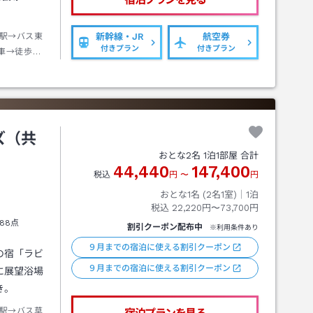
駅→バス東
新幹線・JR
航空券
付きプラン
付きプラン
車→徒歩約
ズ（共
おとな
2
名
1
泊
1
部屋 合計
44,440
147,400
税込
円
〜
円
おとな1名 (
2
名1室)｜
1
泊
税込
22,220円〜73,700円
88点
割引クーポン配布中
※利用条件あり
９月までの宿泊に使える割引クーポン
の宿「ラビ
９月までの宿泊に使える割引クーポン
に展望浴場
き。
駅→バス草