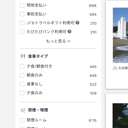
現地支払い
668
事前支払い
494
JTBトラベルギフト利用可
210
たびたびバンク利用可
210
もっと見る
食事タイプ
夕食/朝食付き
445
大浴場
朝食のみ
449
食事なし
522
夕食のみ
109
禁煙・喫煙
禁煙ルーム
676