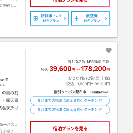
宿泊プランを見る
徒歩約１０
新幹線・JR
航空券
付きプラン
付きプラン
おとな
2
名
1
泊
1
部屋 合計
39,600
178,200
税込
円
〜
円
おとな1名 (
2
名1室)｜
1
泊
88点
税込
19,800円〜89,100円
4.4
割引クーポン配布中
」の目の前
※利用条件あり
）・露天風
９月までの宿泊に使える割引クーポン
然温泉掛け
９月までの宿泊に使える割引クーポン
駅→バスＪ
宿泊プランを見る
行き約２５