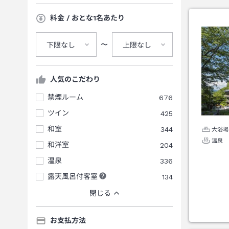
料金 / おとな1名あたり
〜
下限なし
上限なし
人気のこだわり
禁煙ルーム
676
ツイン
425
和室
344
大浴場
温泉
和洋室
204
温泉
336
露天風呂付客室
134
閉じる
お支払方法