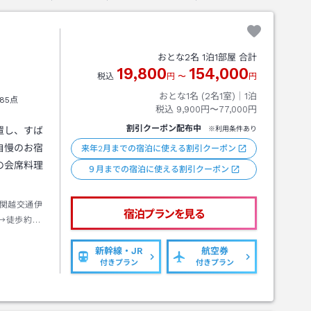
おとな
2
名
1
泊
1
部屋 合計
19,800
154,000
税込
円
〜
円
おとな1名 (
2
名1室)｜
1
泊
85点
税込
9,900円〜77,000円
割引クーポン配布中
置し、すば
※利用条件あり
自慢のお宿
来年2月までの宿泊に使える割引クーポン
の会席料理
９月までの宿泊に使える割引クーポン
関越交通伊
宿泊プランを見る
→徒歩約１
新幹線・JR
航空券
付きプラン
付きプラン