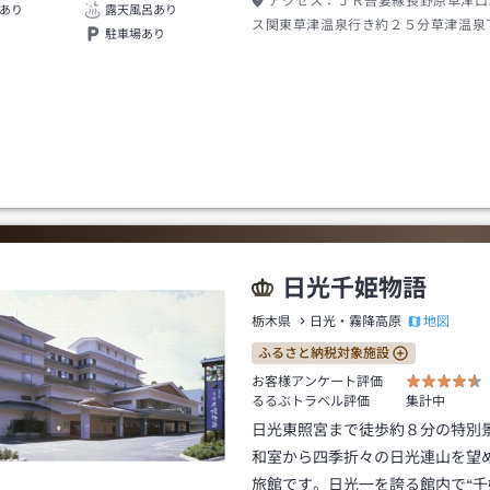
アクセス：
ＪＲ吾妻線長野原草津口
あり
露天風呂あり
ス関東草津温泉行き約２５分草津温泉
駐車場あり
口→徒歩約１５分またはタクシー約５
日光千姫物語
地図
栃木県
日光・霧降高原
ふるさと納税対象施設
お客様アンケート評価
るるぶトラベル評価
集計中
日光東照宮まで徒歩約８分の特別
和室から四季折々の日光連山を望
旅館です。日光一を誇る館内で“千