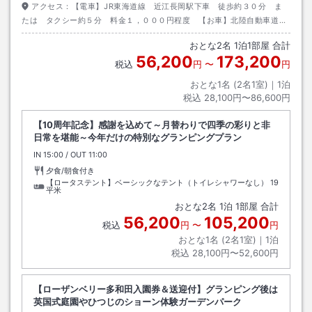
アクセス：
【電車】JR東海道線 近江長岡駅下車 徒歩約３０分 ま
たは タクシー約５分 料金１，０００円程度 【お車】北陸自動車道
米原Ｉ．Ｃより 国道２１号線／県道１９号線利用 北方交差点を右折し
おとな
2
名
1
泊
1
部屋 合計
て約５分
56,200
173,200
税込
円
〜
円
おとな1名 (
2
名1室)｜
1
泊
税込
28,100円〜86,600円
【10周年記念】感謝を込めて～月替わりで四季の彩りと非
日常を堪能～今年だけの特別なグランピングプラン
IN
チェックイン
15:00
/ OUT
チェックアウト
11:00
夕食/朝食付き
【ロータステント】ベーシックなテント（トイレシャワーなし）
19
平米
おとな
2
名
1
泊
1
部屋 合計
56,200
105,200
税込
円
〜
円
おとな1名 (
2
名1室)｜
1
泊
税込
28,100円〜52,600円
【ローザンベリー多和田入園券＆送迎付】グランピング後は
英国式庭園やひつじのショーン体験ガーデンパーク