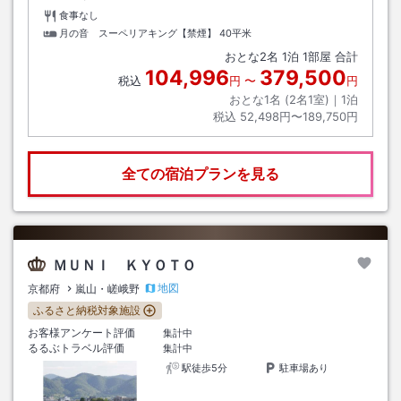
食事なし
月の音 スーペリアキング【禁煙】
40平米
おとな
2
名
1
泊
1
部屋 合計
104,996
379,500
税込
円
〜
円
おとな1名 (
2
名1室)｜
1
泊
税込
52,498円〜189,750円
全ての宿泊プランを見る
ＭＵＮＩ ＫＹＯＴＯ
地図
京都府
嵐山・嵯峨野
ふるさと納税対象施設
お客様アンケート評価
集計中
るるぶトラベル評価
集計中
駅徒歩5分
駐車場あり