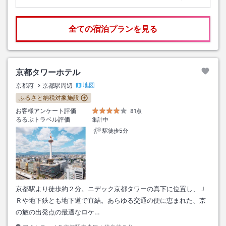
全ての宿泊プランを見る
京都タワーホテル
地図
京都府
京都駅周辺
ふるさと納税対象施設
お客様アンケート評価
81点
るるぶトラベル評価
集計中
駅徒歩5分
京都駅より徒歩約２分。ニデック京都タワーの真下に位置し、Ｊ
Ｒや地下鉄とも地下道で直結。あらゆる交通の便に恵まれた、京
の旅の出発点の最適なロケ…