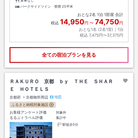
食事なし
パークサイドツイン 禁煙
25平米
おとな
2
名
1
泊
1
部屋 合計
14,950
74,750
税込
円
〜
円
おとな1名 (
2
名1室)｜
1
泊
税込
7,475円〜37,375円
全ての宿泊プランを見る
ＲＡＫＵＲＯ 京都 ｂｙ ＴＨＥ ＳＨＡＲ
Ｅ ＨＯＴＥＬＳ
地図
京都府
京都御所周辺
ふるさと納税対象施設
お客様アンケート評価
対象外
るるぶトラベル評価
集計中
駅徒歩5分