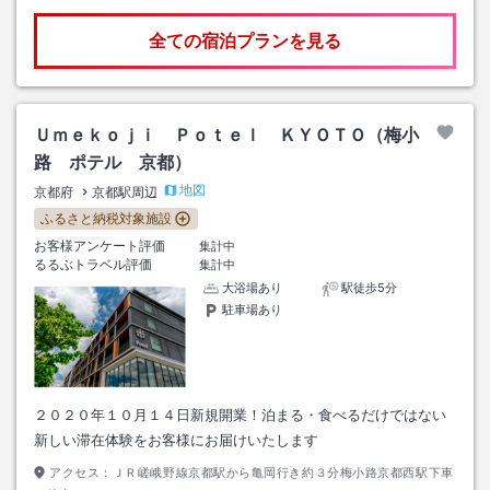
全ての宿泊プランを見る
Ｕｍｅｋｏｊｉ Ｐｏｔｅｌ ＫＹＯＴＯ（梅小
路 ポテル 京都）
地図
京都府
京都駅周辺
ふるさと納税対象施設
お客様アンケート評価
集計中
るるぶトラベル評価
集計中
大浴場あり
駅徒歩5分
駐車場あり
２０２０年１０月１４日新規開業！泊まる・食べるだけではない
新しい滞在体験をお客様にお届けいたします
アクセス：
ＪＲ嵯峨野線京都駅から亀岡行き約３分梅小路京都西駅下車