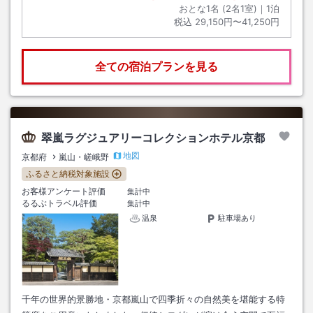
おとな1名 (
2
名1室)｜
1
泊
税込
29,150円〜41,250円
全ての宿泊プランを見る
翠嵐ラグジュアリーコレクションホテル京都
地図
京都府
嵐山・嵯峨野
ふるさと納税対象施設
お客様アンケート評価
集計中
るるぶトラベル評価
集計中
温泉
駐車場あり
千年の世界的景勝地・京都嵐山で四季折々の自然美を堪能する特