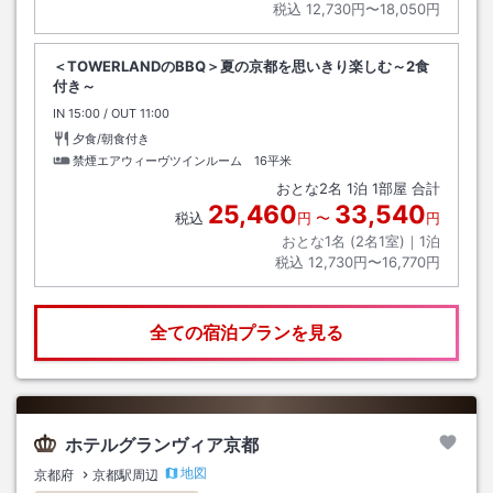
税込
12,730円〜18,050円
＜TOWERLANDのBBQ＞夏の京都を思いきり楽しむ～2食
付き～
IN
チェックイン
15:00
/ OUT
チェックアウト
11:00
夕食/朝食付き
禁煙エアウィーヴツインルーム 16平米
おとな
2
名
1
泊
1
部屋 合計
25,460
33,540
税込
円
〜
円
おとな1名 (
2
名1室)｜
1
泊
税込
12,730円〜16,770円
全ての宿泊プランを見る
ホテルグランヴィア京都
地図
京都府
京都駅周辺