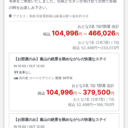
等席をご用意いたしました。伝統とモダンが溶け合う空間で至福
の時をお楽しみ下さい。
アクセス：
私鉄京福電鉄嵐山線嵐山駅→徒歩約６分
おとな
2
名
1
泊
1
部屋 合計
104,996
466,026
税込
円
〜
円
おとな1名 (
2
名1室)｜
1
泊
税込
52,498円〜233,013円
【お部屋のみ】嵐山の絶景を眺めながらの快適なステイ
IN
チェックイン
15:00
/ OUT
チェックアウト
12:00
食事なし
月の音 スーペリアツイン 禁煙
39平米
おとな
2
名
1
泊
1
部屋 合計
104,996
379,500
税込
円
〜
円
おとな1名 (
2
名1室)｜
1
泊
税込
52,498円〜189,750円
【お部屋のみ】嵐山の絶景を眺めながらの快適なステイ
IN
チェックイン
15:00
/ OUT
チェックアウト
12:00