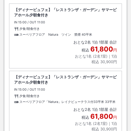
【ディナービュフェ】「レストランザ・ガーデン」サマービ
アホール夕朝食付き
IN
チェックイン
15:00
/ OUT
チェックアウト
11:00
夕食/朝食付き
スーペリアフロア Natura ツイン 禁煙
40平米
おとな
2
名
1
泊
1
部屋 合計
61,800
税込
円
おとな1名 (
2
名1室)｜
1
泊
税込
30,900円
【ディナービュフェ】「レストランザ・ガーデン」サマービ
アホール夕朝食付き
IN
チェックイン
15:00
/ OUT
チェックアウト
11:00
夕食/朝食付き
スーペリアフロア「Natura」レイクビューテラス付33平米
33平米
おとな
2
名
1
泊
1
部屋 合計
61,800
税込
円
おとな1名 (
2
名1室)｜
1
泊
税込
30,900円