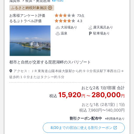
滋賀県
長浜・奥琵琶湖
ふるさと納税対象施設
お客様アンケート評価
73点
るるぶトラベル評価
4.3
大浴場あり
露天風呂あり
温泉
駐車場あり
都市と自然が交差する琵琶湖畔のスパリゾート
アクセス：
ＪＲ東海道山陽本線大阪駅から約９０分長浜駅下車西出口→
徒歩約１０分またはタクシー約５分
おとな
2
名
1
泊
1
部屋 合計
15,920
280,000
税込
円
〜
円
おとな1名 (
2
名1室)｜
1
泊
税込
7,960円〜140,000円
割引クーポン配布中
※利用条件あり
8/20までの宿泊に使える割引クーポン