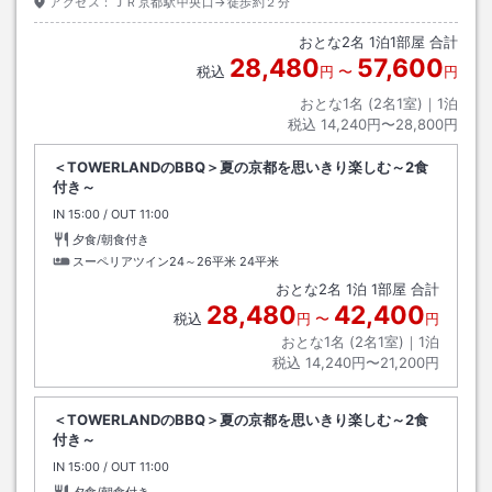
アクセス：
ＪＲ京都駅中央口→徒歩約２分
おとな
2
名
1
泊
1
部屋 合計
28,480
57,600
税込
円
〜
円
おとな1名 (
2
名1室)｜
1
泊
税込
14,240円〜28,800円
＜TOWERLANDのBBQ＞夏の京都を思いきり楽しむ～2食
付き～
IN
チェックイン
15:00
/ OUT
チェックアウト
11:00
夕食/朝食付き
スーペリアツイン24～26平米
24平米
おとな
2
名
1
泊
1
部屋 合計
28,480
42,400
税込
円
〜
円
おとな1名 (
2
名1室)｜
1
泊
税込
14,240円〜21,200円
＜TOWERLANDのBBQ＞夏の京都を思いきり楽しむ～2食
付き～
IN
チェックイン
15:00
/ OUT
チェックアウト
11:00
夕食/朝食付き