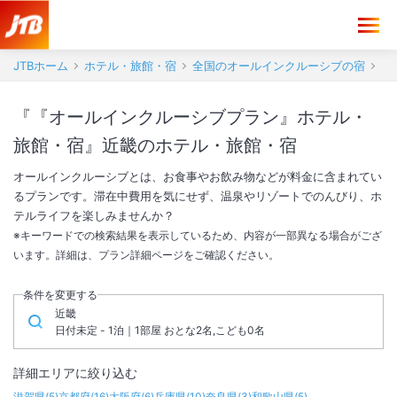
JTBホーム
ホテル・旅館・宿
全国のオールインクルーシブの宿
『『オールインクルーシブプラン』ホテル・
旅館・宿』近畿のホテル・旅館・宿
オールインクルーシブとは、お食事やお飲み物などが料金に含まれてい
るプランです。滞在中費用を気にせず、温泉やリゾートでのんびり、ホ
テルライフを楽しみませんか？
※キーワードでの検索結果を表示しているため、内容が一部異なる場合がござ
います。詳細は、プラン詳細ページをご確認ください。
条件を変更する
近畿
日付未定 - 1泊｜1部屋 おとな2名,こども0名
詳細エリアに絞り込む
滋賀県
(
5
)
京都府
(
16
)
大阪府
(
6
)
兵庫県
(
10
)
奈良県
(
3
)
和歌山県
(
5
)