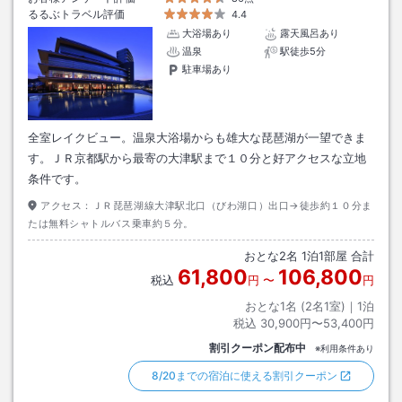
るるぶトラベル評価
4.4
大浴場あり
露天風呂あり
温泉
駅徒歩5分
駐車場あり
全室レイクビュー。温泉大浴場からも雄大な琵琶湖が一望できま
す。ＪＲ京都駅から最寄の大津駅まで１０分と好アクセスな立地
条件です。
アクセス：
ＪＲ琵琶湖線大津駅北口（びわ湖口）出口→徒歩約１０分ま
たは無料シャトルバス乗車約５分。
おとな
2
名
1
泊
1
部屋 合計
61,800
106,800
税込
円
〜
円
おとな1名 (
2
名1室)｜
1
泊
税込
30,900円〜53,400円
割引クーポン配布中
※利用条件あり
8/20までの宿泊に使える割引クーポン