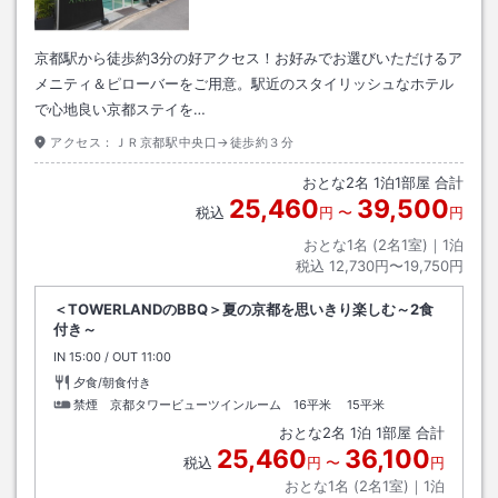
京都駅から徒歩約3分の好アクセス！お好みでお選びいただけるア
メニティ＆ピローバーをご用意。駅近のスタイリッシュなホテル
で心地良い京都ステイを…
アクセス：
ＪＲ京都駅中央口→徒歩約３分
おとな
2
名
1
泊
1
部屋 合計
25,460
39,500
税込
円
〜
円
おとな1名 (
2
名1室)｜
1
泊
税込
12,730円〜19,750円
＜TOWERLANDのBBQ＞夏の京都を思いきり楽しむ～2食
付き～
IN
チェックイン
15:00
/ OUT
チェックアウト
11:00
夕食/朝食付き
禁煙 京都タワービューツインルーム 16平米
15平米
おとな
2
名
1
泊
1
部屋 合計
25,460
36,100
税込
円
〜
円
おとな1名 (
2
名1室)｜
1
泊