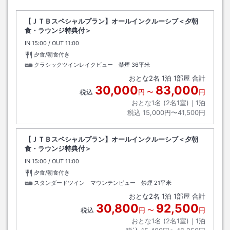
【ＪＴＢスペシャルプラン】オールインクルーシブ＜夕朝
食・ラウンジ特典付＞
IN
チェックイン
15:00
/ OUT
チェックアウト
11:00
夕食/朝食付き
クラシックツインレイクビュー 禁煙
36平米
おとな
2
名
1
泊
1
部屋 合計
30,000
83,000
税込
円
〜
円
おとな1名 (
2
名1室)｜
1
泊
税込
15,000円〜41,500円
【ＪＴＢスペシャルプラン】オールインクルーシブ＜夕朝
食・ラウンジ特典付＞
IN
チェックイン
15:00
/ OUT
チェックアウト
11:00
夕食/朝食付き
スタンダードツイン マウンテンビュー 禁煙
21平米
おとな
2
名
1
泊
1
部屋 合計
30,800
92,500
税込
円
〜
円
おとな1名 (
2
名1室)｜
1
泊