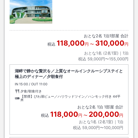
おとな
2
名
1
泊
1
部屋 合計
118,000
310,000
税込
円
〜
円
おとな1名 (
2
名1室)｜
1
泊
税込
59,000円〜155,000円
湖畔で静かな贅沢を／上質なオールインクルーシブステイと
極上のディナー／夕朝食付
IN
チェックイン
15:00
/ OUT
チェックアウト
11:00
夕食/朝食付き
【禁煙】びわ湖ビュー／ハリウッドツイン／ハンモック付き
44平
米
おとな
2
名
1
泊
1
部屋 合計
118,000
200,000
税込
円
〜
円
おとな1名 (
2
名1室)｜
1
泊
税込
59,000円〜100,000円