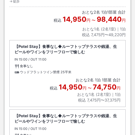
→徒歩
おとな
2
名
1
泊
1
部屋 合計
14,950
98,440
税込
円
〜
円
おとな1名 (
2
名1室)｜
1
泊
税込
7,475円〜49,220円
【Potel Stay】食事なし◆ルーフトップテラスや銭湯、生
ビールやワインをフリーフローで愉しむ
IN
チェックイン
15:00
/ OUT
チェックアウト
11:00
食事なし
ウッドフラットツイン禁煙
25平米
おとな
2
名
1
泊
1
部屋 合計
14,950
74,750
税込
円
〜
円
おとな1名 (
2
名1室)｜
1
泊
税込
7,475円〜37,375円
【Potel Stay】食事なし◆ルーフトップテラスや銭湯、生
ビールやワインをフリーフローで愉しむ
IN
チェックイン
15:00
/ OUT
チェックアウト
11:00