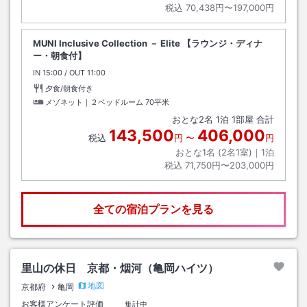
税込
70,438円〜197,000円
MUNI Inclusive Collection － Elite 【ラウンジ・ディナ
ー・朝食付】
IN
チェックイン
15:00
/ OUT
チェックアウト
11:00
夕食/朝食付き
メゾネット｜２ベッドルーム
70平米
おとな
2
名
1
泊
1
部屋 合計
143,500
406,000
税込
円
〜
円
おとな1名 (
2
名1室)｜
1
泊
税込
71,750円〜203,000円
全ての宿泊プランを見る
里山の休日 京都・烟河（亀岡ハイツ）
地図
京都府
亀岡
お客様アンケート評価
集計中