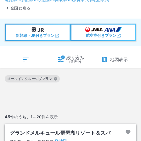
全国 に戻る
新幹線・JR付きプラン
航空券付きプラン
絞り込み
地図表示
(選択中)
オールインクルーシブプラン
この絞り込み条件を解除
45
件のうち、
1～20
件を表示
グランドメルキュール琵琶湖リゾート＆スパ
地図