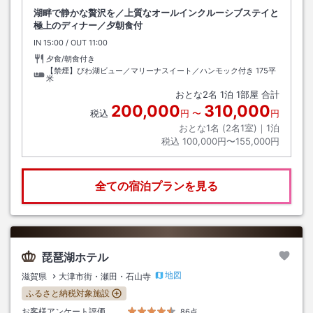
湖畔で静かな贅沢を／上質なオールインクルーシブステイと
極上のディナー／夕朝食付
IN
チェックイン
15:00
/ OUT
チェックアウト
11:00
夕食/朝食付き
【禁煙】びわ湖ビュー／マリーナスイート／ハンモック付き
175平
米
おとな
2
名
1
泊
1
部屋 合計
200,000
310,000
税込
円
〜
円
おとな1名 (
2
名1室)｜
1
泊
税込
100,000円〜155,000円
全ての宿泊プランを見る
琵琶湖ホテル
地図
滋賀県
大津市街・瀬田・石山寺
ふるさと納税対象施設
お客様アンケート評価
86点