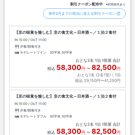
割引クーポン配布中
※利用条件あり
来年2月までの宿泊に使える割引クーポン
【京の味覚を愉しむ】京の食文化～日本酒～／１泊２食付
IN
チェックイン
15:00
/ OUT
チェックアウト
11:00
夕食/朝食付き
モデレートツイン 30平米
30平米
おとな
2
名
1
泊
1
部屋 合計
58,300
82,500
税込
円
〜
円
おとな1名 (
2
名1室)｜
1
泊
税込
29,150円〜41,250円
【京の味覚を愉しむ】京の食文化～日本酒～／１泊２食付
IN
チェックイン
15:00
/ OUT
チェックアウト
11:00
夕食/朝食付き
モデレートダブル 30平米
30平米
おとな
2
名
1
泊
1
部屋 合計
58,300
82,500
税込
円
〜
円