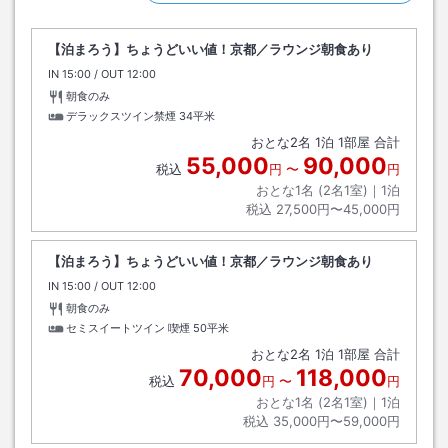
【泊まろう】ちょうどいい値！京都／ラウンジ朝食あり
IN
チェックイン
15:00
/ OUT
チェックアウト
12:00
朝食のみ
デラックスツイン禁煙
34平米
おとな
2
名
1
泊
1
部屋 合計
55,000
90,000
税込
円
〜
円
おとな1名 (
2
名1室)｜
1
泊
税込
27,500円〜45,000円
【泊まろう】ちょうどいい値！京都／ラウンジ朝食あり
IN
チェックイン
15:00
/ OUT
チェックアウト
12:00
朝食のみ
セミスイートツイン 喫煙
50平米
おとな
2
名
1
泊
1
部屋 合計
70,000
118,000
税込
円
〜
円
おとな1名 (
2
名1室)｜
1
泊
税込
35,000円〜59,000円