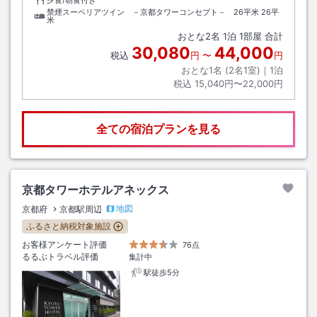
禁煙スーペリアツイン －京都タワーコンセプト－ 26平米
26平
米
おとな
2
名
1
泊
1
部屋 合計
30,080
44,000
税込
円
〜
円
おとな1名 (
2
名1室)｜
1
泊
税込
15,040円〜22,000円
全ての宿泊プランを見る
京都タワーホテルアネックス
地図
京都府
京都駅周辺
ふるさと納税対象施設
お客様アンケート評価
76点
るるぶトラベル評価
集計中
駅徒歩5分