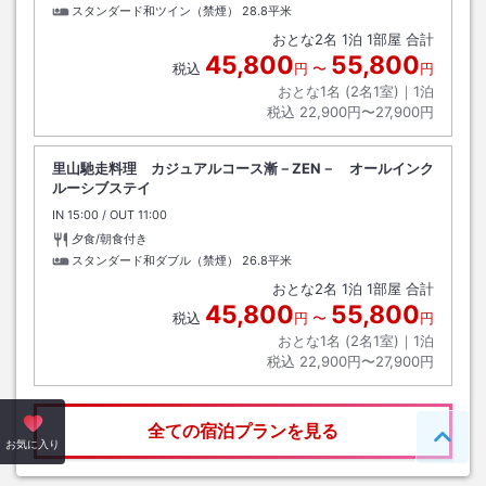
スタンダード和ツイン（禁煙）
28.8平米
おとな
2
名
1
泊
1
部屋 合計
45,800
55,800
税込
円
〜
円
おとな1名 (
2
名1室)｜
1
泊
税込
22,900円〜27,900円
里山馳走料理 カジュアルコース漸－ZEN－ オールインク
ルーシブステイ
IN
チェックイン
15:00
/ OUT
チェックアウト
11:00
夕食/朝食付き
スタンダード和ダブル（禁煙）
26.8平米
おとな
2
名
1
泊
1
部屋 合計
45,800
55,800
税込
円
〜
円
おとな1名 (
2
名1室)｜
1
泊
税込
22,900円〜27,900円
全ての宿泊プランを見る
ペー
お気に入り