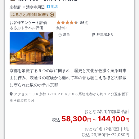
地図
京都府
清水寺周辺
ふるさと納税対象施設
お客様アンケート評価
86点
るるぶトラベル評価
集計中
温泉
駐車場あり
京都を象徴する５つの坂に囲まれ、歴史と文化が色濃く薫る町東
山に佇み、表通りの喧騒から離れて草の音も聴こえるほどの静寂
に守られた坂のホテル京都
アクセス：
ＪＲ京都→バス２０６／８６系統京都から約１２分五条坂下
車→徒歩約５分
おとな
2
名
1
泊
1
部屋 合計
58,300
144,100
税込
円
〜
円
おとな1名 (
2
名1室)｜
1
泊
税込
29,150円〜72,050円