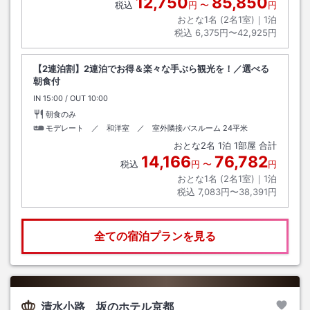
12,750
85,850
税込
円
〜
円
おとな1名 (
2
名1室)｜
1
泊
税込
6,375円〜42,925円
【2連泊割】2連泊でお得＆楽々な手ぶら観光を！／選べる
朝食付
IN
チェックイン
15:00
/ OUT
チェックアウト
10:00
朝食のみ
モデレート ／ 和洋室 ／ 室外隣接バスルーム
24平米
おとな
2
名
1
泊
1
部屋 合計
14,166
76,782
税込
円
〜
円
おとな1名 (
2
名1室)｜
1
泊
税込
7,083円〜38,391円
全ての宿泊プランを見る
清水小路 坂のホテル京都