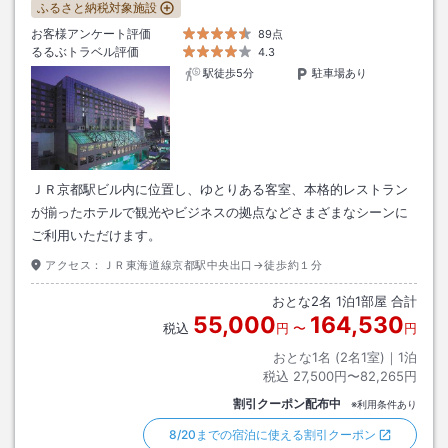
ふるさと納税対象施設
お客様アンケート評価
89点
るるぶトラベル評価
4.3
駅徒歩5分
駐車場あり
ＪＲ京都駅ビル内に位置し、ゆとりある客室、本格的レストラン
が揃ったホテルで観光やビジネスの拠点などさまざまなシーンに
ご利用いただけます。
アクセス：
ＪＲ東海道線京都駅中央出口→徒歩約１分
おとな
2
名
1
泊
1
部屋 合計
55,000
164,530
税込
円
〜
円
おとな1名 (
2
名1室)｜
1
泊
税込
27,500円〜82,265円
割引クーポン配布中
※利用条件あり
8/20までの宿泊に使える割引クーポン