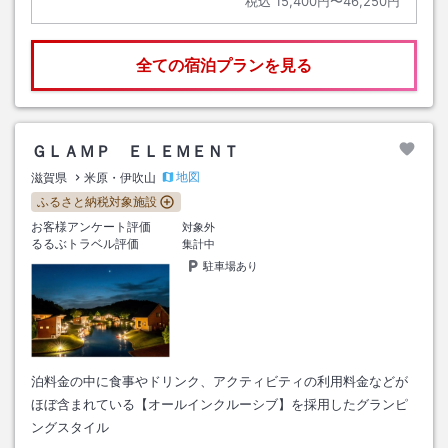
税込
15,400円〜46,250円
全ての宿泊プランを見る
ＧＬＡＭＰ ＥＬＥＭＥＮＴ
地図
滋賀県
米原・伊吹山
ふるさと納税対象施設
お客様アンケート評価
対象外
るるぶトラベル評価
集計中
駐車場あり
泊料金の中に食事やドリンク、アクティビティの利用料金などが
ほぼ含まれている【オールインクルーシブ】を採用したグランピ
ングスタイル