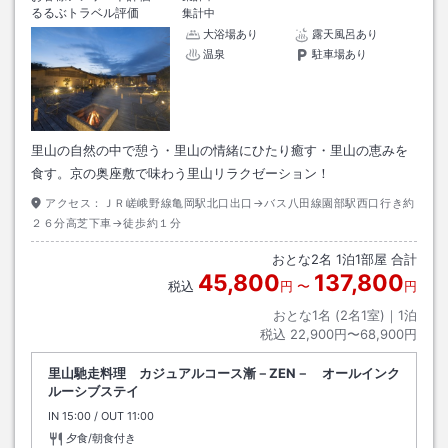
るるぶトラベル評価
集計中
大浴場あり
露天風呂あり
温泉
駐車場あり
里山の自然の中で憩う・里山の情緒にひたり癒す・里山の恵みを
食す。京の奥座敷で味わう里山リラクゼーション！
アクセス：
ＪＲ嵯峨野線亀岡駅北口出口→バス八田線園部駅西口行き約
２６分高芝下車→徒歩約１分
おとな
2
名
1
泊
1
部屋 合計
45,800
137,800
税込
円
〜
円
おとな1名 (
2
名1室)｜
1
泊
税込
22,900円〜68,900円
里山馳走料理 カジュアルコース漸－ZEN－ オールインク
ルーシブステイ
IN
チェックイン
15:00
/ OUT
チェックアウト
11:00
夕食/朝食付き