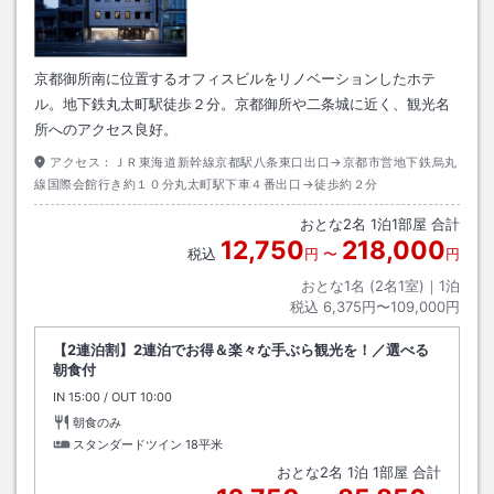
京都御所南に位置するオフィスビルをリノベーションしたホテ
ル。地下鉄丸太町駅徒歩２分。京都御所や二条城に近く、観光名
所へのアクセス良好。
アクセス：
ＪＲ東海道新幹線京都駅八条東口出口→京都市営地下鉄烏丸
線国際会館行き約１０分丸太町駅下車４番出口→徒歩約２分
おとな
2
名
1
泊
1
部屋 合計
12,750
218,000
税込
円
〜
円
おとな1名 (
2
名1室)｜
1
泊
税込
6,375円〜109,000円
【2連泊割】2連泊でお得＆楽々な手ぶら観光を！／選べる
朝食付
IN
チェックイン
15:00
/ OUT
チェックアウト
10:00
朝食のみ
スタンダードツイン
18平米
おとな
2
名
1
泊
1
部屋 合計