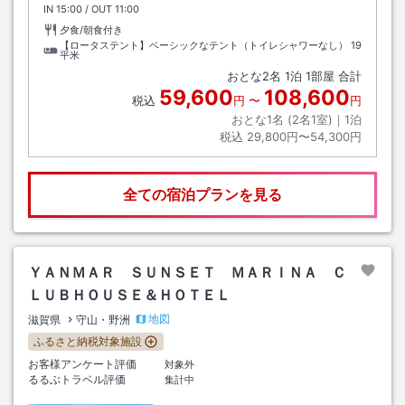
IN
チェックイン
15:00
/ OUT
チェックアウト
11:00
夕食/朝食付き
【ロータステント】ベーシックなテント（トイレシャワーなし）
19
平米
おとな
2
名
1
泊
1
部屋 合計
59,600
108,600
税込
円
〜
円
おとな1名 (
2
名1室)｜
1
泊
税込
29,800円〜54,300円
全ての宿泊プランを見る
ＹＡＮＭＡＲ ＳＵＮＳＥＴ ＭＡＲＩＮＡ Ｃ
ＬＵＢＨＯＵＳＥ＆ＨＯＴＥＬ
地図
滋賀県
守山・野洲
ふるさと納税対象施設
お客様アンケート評価
対象外
るるぶトラベル評価
集計中