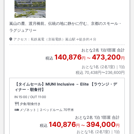
嵐山の麓、渡月橋前。伝統の地に静かに佇む、京都のスモール・
ラグジュアリー
アクセス：
私鉄嵐電（京福電鉄）嵐山駅→徒歩約４分
おとな
2
名
1
泊
1
部屋 合計
140,876
473,200
税込
円
〜
円
おとな1名 (
2
名1室)｜
1
泊
税込
70,438円〜236,600円
【タイムセール】MUNI Inclusive － Elite 【ラウンジ・デ
ィナー・朝食付】
IN
チェックイン
15:00
/ OUT
チェックアウト
11:00
夕食/朝食付き
メゾネット｜２ベッドルーム
70平米
おとな
2
名
1
泊
1
部屋 合計
140,876
394,000
税込
円
〜
円
おとな1名 (
2
名1室)｜
1
泊