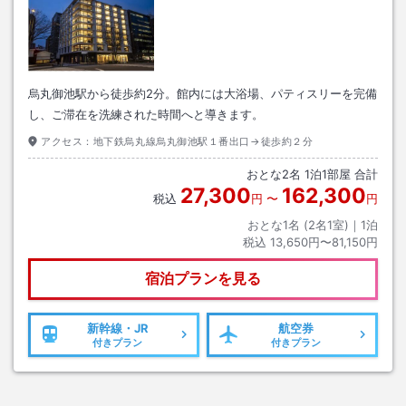
烏丸御池駅から徒歩約2分。館内には大浴場、パティスリーを完備
し、ご滞在を洗練された時間へと導きます。
アクセス：
地下鉄烏丸線烏丸御池駅１番出口→徒歩約２分
おとな
2
名
1
泊
1
部屋 合計
27,300
162,300
税込
円
〜
円
おとな1名 (
2
名1室)｜
1
泊
税込
13,650円〜81,150円
宿泊プランを見る
新幹線・JR
航空券
付きプラン
付きプラン