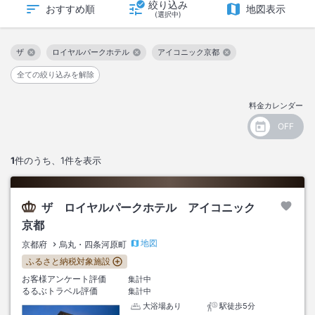
絞り込み
おすすめ順
地図表示
(選択中)
ザ
ロイヤルパークホテル
アイコニック京都
この絞り込み条件を解除
この絞り込み条件を解除
この絞り込み条件を解除
全ての絞り込みを解除
料金カレンダー
1
件のうち、
1
件を表示
ザ ロイヤルパークホテル アイコニック
京都
地図
京都府
烏丸・四条河原町
ふるさと納税対象施設
お客様アンケート評価
集計中
るるぶトラベル評価
集計中
大浴場あり
駅徒歩5分