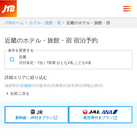
JTBホーム
ホテル・旅館・宿
近畿のホテル・旅館・宿
近畿のホテル・旅館・宿 宿泊予約
条件を変更する
近畿
日付未定 - 1泊｜1部屋 おとな2名,こども0名
詳細エリアに絞り込む
滋賀県
(
0
)
京都府
(
1
)
大阪府
(
0
)
兵庫県
(
0
)
奈良県
(
0
)
和歌山県
(
0
)
全国 に戻る
新幹線・JR付きプラン
航空券付きプラン