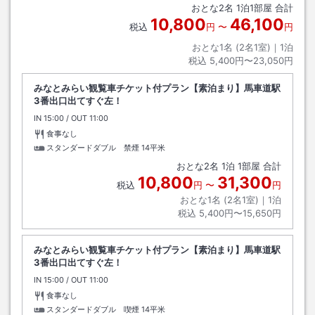
おとな
2
名
1
泊
1
部屋 合計
10,800
46,100
税込
円
〜
円
おとな1名 (
2
名1室)｜
1
泊
税込
5,400円〜23,050円
みなとみらい観覧車チケット付プラン【素泊まり】馬車道駅
3番出口出てすぐ左！
IN
チェックイン
15:00
/ OUT
チェックアウト
11:00
食事なし
スタンダードダブル 禁煙
14平米
おとな
2
名
1
泊
1
部屋 合計
10,800
31,300
税込
円
〜
円
おとな1名 (
2
名1室)｜
1
泊
税込
5,400円〜15,650円
みなとみらい観覧車チケット付プラン【素泊まり】馬車道駅
3番出口出てすぐ左！
IN
チェックイン
15:00
/ OUT
チェックアウト
11:00
食事なし
スタンダードダブル 喫煙
14平米