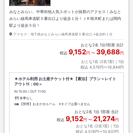
みなとみらい、中華街他人気スポットが抜群のアクセス！みなと
みらい線馬車道駅５番出口より徒歩１分！ＪＲ桜木町または関内
駅より徒歩５分！
アクセス：
地下鉄みなとみらい線馬車道駅５番出口→徒歩約１分
おとな
2
名
1
泊
1
部屋 合計
9,152
39,688
税込
円
〜
円
おとな1名 (
2
名1室)｜
1
泊
税込
4,576円〜19,844円
★ホテル利用 お土産チケット付★【素泊】プラン＜レイト
アウト11：00＞
IN
チェックイン
15:00
/ OUT
チェックアウト
11:00
食事なし
【禁煙】おまかせルーム ※タイプは選べません
おとな
2
名
1
泊
1
部屋 合計
9,152
21,274
税込
円
〜
円
おとな1名 (
2
名1室)｜
1
泊
税込
4,576円〜10,637円