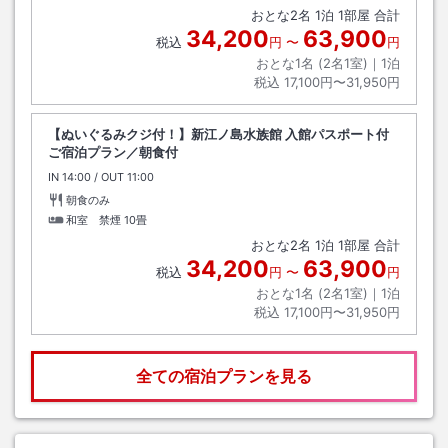
おとな
2
名
1
泊
1
部屋 合計
34,200
63,900
税込
円
〜
円
おとな1名 (
2
名1室)｜
1
泊
税込
17,100円〜31,950円
【ぬいぐるみクジ付！】新江ノ島水族館 入館パスポート付
ご宿泊プラン／朝食付
IN
チェックイン
14:00
/ OUT
チェックアウト
11:00
朝食のみ
和室 禁煙
10畳
おとな
2
名
1
泊
1
部屋 合計
34,200
63,900
税込
円
〜
円
おとな1名 (
2
名1室)｜
1
泊
税込
17,100円〜31,950円
全ての宿泊プランを見る