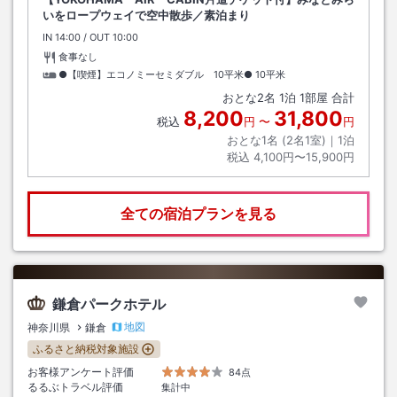
いをロープウェイで空中散歩／素泊まり
IN
チェックイン
14:00
/ OUT
チェックアウト
10:00
食事なし
●【喫煙】エコノミーセミダブル 10平米●
10平米
おとな
2
名
1
泊
1
部屋 合計
8,200
31,800
税込
円
〜
円
おとな1名 (
2
名1室)｜
1
泊
税込
4,100円〜15,900円
全ての宿泊プランを見る
鎌倉パークホテル
地図
神奈川県
鎌倉
ふるさと納税対象施設
お客様アンケート評価
84点
るるぶトラベル評価
集計中