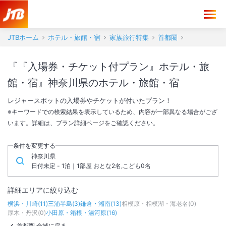
JTBホーム
ホテル・旅館・宿
家族旅行特集
首都圏
『『入場券・チケット付プラン』ホテル・旅
館・宿』神奈川県のホテル・旅館・宿
レジャースポットの入場券やチケットが付いたプラン！
※キーワードでの検索結果を表示しているため、内容が一部異なる場合がござ
います。詳細は、プラン詳細ページをご確認ください。
条件を変更する
神奈川県
日付未定 - 1泊｜1部屋 おとな2名,こども0名
詳細エリアに絞り込む
横浜・川崎
(
11
)
三浦半島
(
3
)
鎌倉・湘南
(
13
)
相模原・相模湖・海老名
(
0
)
厚木・丹沢
(
0
)
小田原・箱根・湯河原
(
16
)
首都圏 全域に戻る