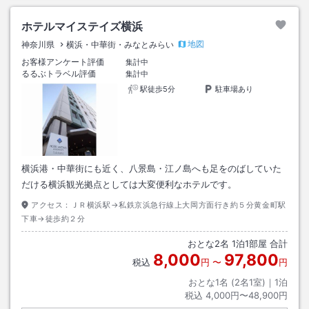
ホテルマイステイズ横浜
地図
神奈川県
横浜・中華街・みなとみらい
お客様アンケート評価
集計中
るるぶトラベル評価
集計中
駅徒歩5分
駐車場あり
横浜港・中華街にも近く、八景島・江ノ島へも足をのばしていた
だける横浜観光拠点としては大変便利なホテルです。
アクセス：
ＪＲ横浜駅→私鉄京浜急行線上大岡方面行き約５分黄金町駅
下車→徒歩約２分
おとな
2
名
1
泊
1
部屋 合計
8,000
97,800
税込
円
〜
円
おとな1名 (
2
名1室)｜
1
泊
税込
4,000円〜48,900円