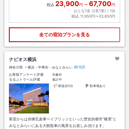
23,900
67,700
税込
円
〜
円
おとな1名 (
2
名1室)｜
1
泊
税込
11,950円〜33,850円
全ての宿泊プランを見る
ナビオス横浜
地図
神奈川県
横浜・中華街・みなとみらい
お客様アンケート評価
対象外
るるぶトラベル評価
集計中
駅徒歩5分
駐車場あり
客室からは赤煉瓦倉庫ベイブリッジといった歴史的都市“横濱”と
みなとみらいにある大観覧車の風景をお楽しみ頂けます。