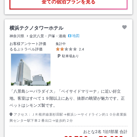
全ての宿泊プランを見る
横浜テクノタワーホテル
地図
神奈川県
金沢八景・戸塚・港南
お客様アンケート評価
集計中
るるぶトラベル評価
2.4
駐車場あり
「八景島シーパラダイス」「ベイサイドマリーナ」に近い好立
地。客室はすべて１９階以上にあり、抜群の眺望が魅力です。正
ベットはシモンズ製です。
アクセス：
ＪＲ根岸線新杉田駅→横浜シーサイドライン約１０分産業振
興センター駅下車２番出口→徒歩約２分
おとな
2
名
1
泊
1
部屋 合計