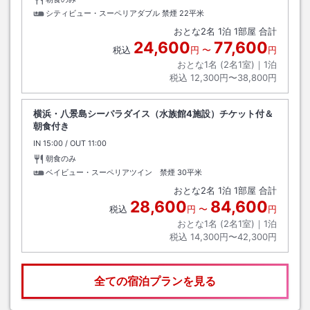
シティビュー・スーペリアダブル 禁煙
22平米
おとな
2
名
1
泊
1
部屋 合計
24,600
77,600
税込
円
〜
円
おとな1名 (
2
名1室)｜
1
泊
税込
12,300円〜38,800円
横浜・八景島シーパラダイス（水族館4施設）チケット付＆
朝食付き
IN
チェックイン
15:00
/ OUT
チェックアウト
11:00
朝食のみ
ベイビュー・スーペリアツイン 禁煙
30平米
おとな
2
名
1
泊
1
部屋 合計
28,600
84,600
税込
円
〜
円
おとな1名 (
2
名1室)｜
1
泊
税込
14,300円〜42,300円
全ての宿泊プランを見る