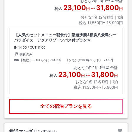
おとな
2
名
1
泊
1
部屋 合計
23,100
31,800
税込
円
〜
円
おとな1名 (
2
名1室)｜
1
泊
税込
11,550円〜15,900円
【人気のセットメニュー朝食付】話題沸騰♪横浜八景島シー
パラダイス アクアリゾーツパス付プラン☆
IN
チェックイン
14:00
/ OUT
チェックアウト
11:00
朝食のみ
【禁煙】SOHOツイン24平米 《シモンズ110幅ベッド》
24平米
おとな
2
名
1
泊
1
部屋 合計
23,100
31,800
税込
円
〜
円
おとな1名 (
2
名1室)｜
1
泊
税込
11,550円〜15,900円
全ての宿泊プランを見る
横浜マンダリンホテル