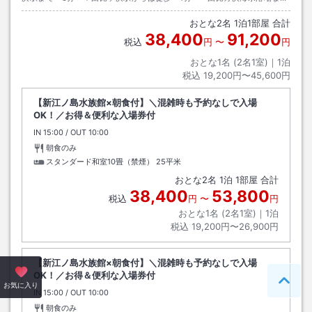
歩いて＜3分＞・長谷寺や鎌倉大仏など主要観光地まで徒歩圏内
おとな
2
名
1
泊
1
部屋 合計
38,400
91,200
税込
円
〜
円
おとな1名 (
2
名1室)｜
1
泊
税込
19,200円〜45,600円
【新江ノ島水族館×朝食付】＼混雑時も予約なしで入場
OK！／お得＆便利な入場券付
IN
チェックイン
15:00
/ OUT
チェックアウト
10:00
朝食のみ
スタンダード和室10畳（禁煙）
25平米
おとな
2
名
1
泊
1
部屋 合計
38,400
53,800
税込
円
〜
円
おとな1名 (
2
名1室)｜
1
泊
税込
19,200円〜26,900円
【新江ノ島水族館×朝食付】＼混雑時も予約なしで入場
OK！／お得＆便利な入場券付
ペー
お気に入り
IN
チェックイン
15:00
/ OUT
チェックアウト
10:00
朝食のみ