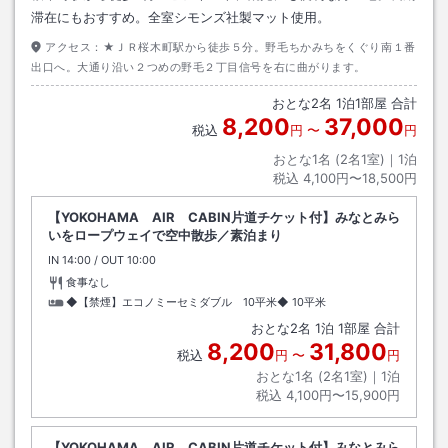
滞在にもおすすめ。全室シモンズ社製マット使用。
アクセス：
★ＪＲ桜木町駅から徒歩５分。野毛ちかみちをくぐり南１番
出口へ。大通り沿い２つめの野毛２丁目信号を右に曲がります。
おとな
2
名
1
泊
1
部屋 合計
8,200
37,000
税込
円
〜
円
おとな1名 (
2
名1室)｜
1
泊
税込
4,100円〜18,500円
【YOKOHAMA AIR CABIN片道チケット付】みなとみら
いをロープウェイで空中散歩／素泊まり
IN
チェックイン
14:00
/ OUT
チェックアウト
10:00
食事なし
◆【禁煙】エコノミーセミダブル 10平米◆
10平米
おとな
2
名
1
泊
1
部屋 合計
8,200
31,800
税込
円
〜
円
おとな1名 (
2
名1室)｜
1
泊
税込
4,100円〜15,900円
【YOKOHAMA AIR CABIN片道チケット付】みなとみら