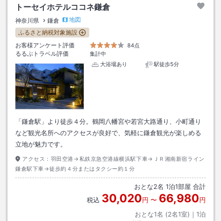
トーセイホテルココネ鎌倉
地図
神奈川県
鎌倉
ふるさと納税対象施設
お客様アンケート評価
84点
るるぶトラベル評価
集計中
大浴場あり
駅徒歩5分
「鎌倉駅」より徒歩４分。鶴岡八幡宮や若宮大路通り、小町通り
など観光名所へのアクセスが良好で、気軽に鎌倉観光が楽しめる
立地が魅力です。
アクセス：
羽田空港→私鉄京急空港線横浜駅下車→ＪＲ湘南新宿ライン
鎌倉駅下車→徒歩約４分またはタクシー約１分
おとな
2
名
1
泊
1
部屋 合計
30,020
66,980
税込
円
〜
円
おとな1名 (
2
名1室)｜
1
泊