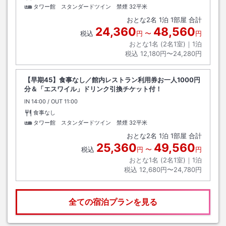
タワー館 スタンダードツイン 禁煙
32平米
おとな
2
名
1
泊
1
部屋 合計
24,360
48,560
税込
円
〜
円
おとな1名 (
2
名1室)｜
1
泊
税込
12,180円〜24,280円
【早期45】食事なし／館内レストラン利用券お一人1000円
分＆「エスワイル」ドリンク引換チケット付！
IN
チェックイン
14:00
/ OUT
チェックアウト
11:00
食事なし
タワー館 スタンダードツイン 禁煙
32平米
おとな
2
名
1
泊
1
部屋 合計
25,360
49,560
税込
円
〜
円
おとな1名 (
2
名1室)｜
1
泊
税込
12,680円〜24,780円
全ての宿泊プランを見る