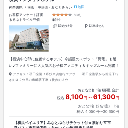
地図
神奈川県
横浜・中華街・みなとみらい
お客様アンケート評価
83点
るるぶトラベル評価
集計中
駅徒歩5分
駐車場あり
【横浜中心部に位置するホテル】今話題のスポット「野毛」も近
い♪ファミリーに大人気のお子様アメニティ＆キッズルーム完備！
アクセス：
羽田空港→私鉄京浜急行エアポート羽田空港駅から新逗子行
き約３２分日の出町駅下車→徒歩約３分
おとな
2
名
1
泊
1
部屋 合計
8,100
61,300
税込
円
〜
円
おとな1名 (
2
名1室)｜
1
泊
税込
4,050円〜30,650円
【横浜ベイエリア】みなとぶらりチケット付☆素泊り▽市
営バス・市営地下鉄・あかいくつ号1日乗り放題