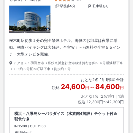
駅徒歩5分
駐車場あり
桜木町駅徒歩１分の完全禁煙ホテル。海側のお部屋は夜景に感
動。朝食バイキングは大好評。全室Ｗｉ－Fi無料や全室５５イン
チ・大型テレビを完備。
アクセス：
羽田空港→私鉄京浜急行空港線浦賀行き約２４分横浜駅下車
→ＪＲ約３分桜木町駅下車→徒歩約１分
おとな
2
名
1
泊
1
部屋 合計
24,600
84,600
税込
円
〜
円
おとな1名 (
2
名1室)｜
1
泊
税込
12,300円〜42,300円
横浜・八景島シーパラダイス（水族館4施設）チケット付＆
朝食付き
IN
チェックイン
15:00
/ OUT
チェックアウト
11:00
朝食のみ