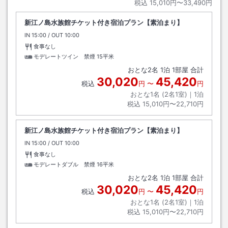
税込
15,010円〜33,490円
新江ノ島水族館チケット付き宿泊プラン【素泊まり】
IN
チェックイン
15:00
/ OUT
チェックアウト
10:00
食事なし
モデレートツイン 禁煙
15平米
おとな
2
名
1
泊
1
部屋 合計
30,020
45,420
税込
円
〜
円
おとな1名 (
2
名1室)｜
1
泊
税込
15,010円〜22,710円
新江ノ島水族館チケット付き宿泊プラン【素泊まり】
IN
チェックイン
15:00
/ OUT
チェックアウト
10:00
食事なし
モデレートダブル 禁煙
16平米
おとな
2
名
1
泊
1
部屋 合計
30,020
45,420
税込
円
〜
円
おとな1名 (
2
名1室)｜
1
泊
税込
15,010円〜22,710円