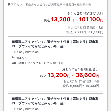
アクセス：
私鉄みなとみらい線馬車道駅４番出口→徒歩約３分
おとな
2
名
1
泊
1
部屋 合計
13,200
101,100
税込
円
〜
円
おとな1名 (
2
名1室)｜
1
泊
税込
6,600円〜50,550円
■横浜エアキャビン：片道チケット付■［素泊まり］都市型
ロープウェイでみなとみらいを一望！
IN
チェックイン
14:00
/ OUT
チェックアウト
10:00
食事なし
［喫煙］セミダブル：19平米
19.2平米
おとな
2
名
1
泊
1
部屋 合計
13,200
36,600
税込
円
〜
円
おとな1名 (
2
名1室)｜
1
泊
税込
6,600円〜18,300円
■横浜エアキャビン：片道チケット付■［素泊まり］都市型
ロープウェイでみなとみらいを一望！
IN
チェックイン
14:00
/ OUT
チェックアウト
10:00