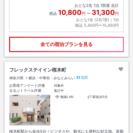
おとな
2
名
1
泊
1
部屋 合計
10,800
31,300
税込
円
〜
円
おとな1名 (
2
名1室)｜
1
泊
税込
5,400円〜15,650円
全ての宿泊プランを見る
フレックステイイン桜木町
地図
神奈川県
横浜・中華街・みなとみらい
お客様アンケート評価
対象外
るるぶトラベル評価
集計中
無線LAN
駅徒歩5分
桜木町駅から徒歩5分！ビジネスや、観光にも便利な好立地。長期