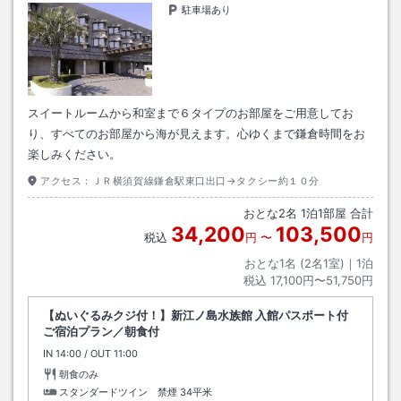
駐車場あり
スイートルームから和室まで６タイプのお部屋をご用意してお
り、すべてのお部屋から海が見えます。心ゆくまで鎌倉時間をお
楽しみください。
アクセス：
ＪＲ横須賀線鎌倉駅東口出口→タクシー約１０分
おとな
2
名
1
泊
1
部屋 合計
34,200
103,500
税込
円
〜
円
おとな1名 (
2
名1室)｜
1
泊
税込
17,100円〜51,750円
【ぬいぐるみクジ付！】新江ノ島水族館 入館パスポート付
ご宿泊プラン／朝食付
IN
チェックイン
14:00
/ OUT
チェックアウト
11:00
朝食のみ
スタンダードツイン 禁煙
34平米