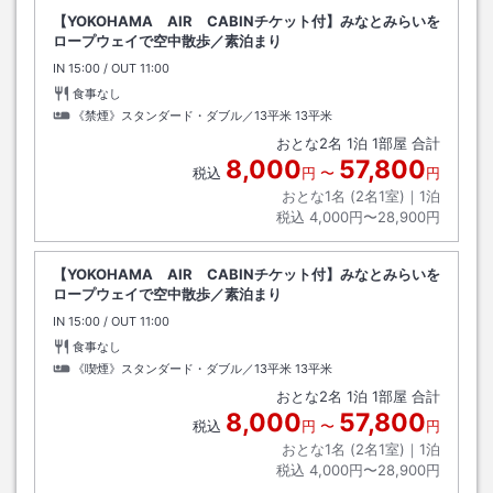
【YOKOHAMA AIR CABINチケット付】みなとみらいを
ロープウェイで空中散歩／素泊まり
IN
チェックイン
15:00
/ OUT
チェックアウト
11:00
食事なし
《禁煙》スタンダード・ダブル／13平米
13平米
おとな
2
名
1
泊
1
部屋 合計
8,000
57,800
税込
円
〜
円
おとな1名 (
2
名1室)｜
1
泊
税込
4,000円〜28,900円
【YOKOHAMA AIR CABINチケット付】みなとみらいを
ロープウェイで空中散歩／素泊まり
IN
チェックイン
15:00
/ OUT
チェックアウト
11:00
食事なし
《喫煙》スタンダード・ダブル／13平米
13平米
おとな
2
名
1
泊
1
部屋 合計
8,000
57,800
税込
円
〜
円
おとな1名 (
2
名1室)｜
1
泊
税込
4,000円〜28,900円