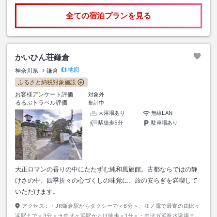
全ての宿泊プランを見る
かいひん荘鎌倉
地図
神奈川県
鎌倉
ふるさと納税対象施設
お客様アンケート評価
対象外
るるぶトラベル評価
集計中
大浴場あり
無線LAN
駅徒歩5分
駐車場あり
大正ロマンの香りの中にたたずむ純和風旅館。古都ならではの静
けさの中、四季折々の心づくしの味覚に、旅の安らぎを満喫して
いただけます。
アクセス：
・JR鎌倉駅からタクシーで＜6分＞、江ノ電で最寄の由比ヶ
浜駅まで＜3分＞→由比ヶ浜駅からは徒歩＜1分＞・由比ガ浜海水浴場まで