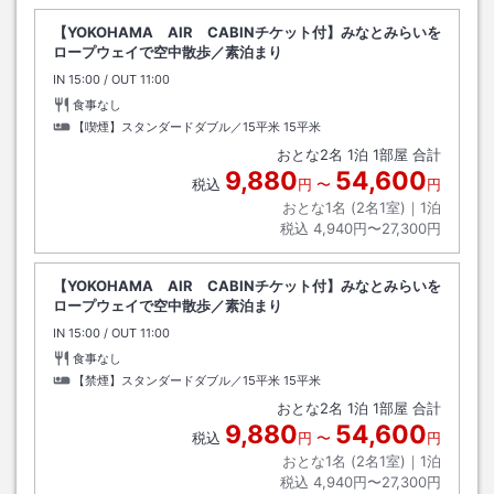
【YOKOHAMA AIR CABINチケット付】みなとみらいを
ロープウェイで空中散歩／素泊まり
IN
チェックイン
15:00
/ OUT
チェックアウト
11:00
食事なし
【喫煙】スタンダードダブル／15平米
15平米
おとな
2
名
1
泊
1
部屋 合計
9,880
54,600
税込
円
〜
円
おとな1名 (
2
名1室)｜
1
泊
税込
4,940円〜27,300円
【YOKOHAMA AIR CABINチケット付】みなとみらいを
ロープウェイで空中散歩／素泊まり
IN
チェックイン
15:00
/ OUT
チェックアウト
11:00
食事なし
【禁煙】スタンダードダブル／15平米
15平米
おとな
2
名
1
泊
1
部屋 合計
9,880
54,600
税込
円
〜
円
おとな1名 (
2
名1室)｜
1
泊
税込
4,940円〜27,300円