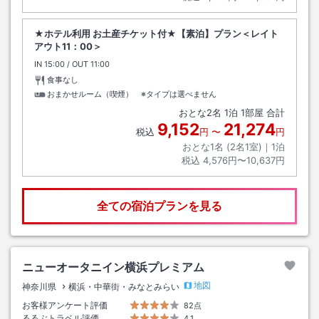
★ホテル利用 お土産チケット付★【素泊】プラン＜レイト
アウト11：00＞
IN
チェックイン
15:00
/ OUT
チェックアウト
11:00
食事なし
おまかせルーム（喫煙） ※タイプは選べません
おとな
2
名
1
泊
1
部屋 合計
9,152
21,274
税込
円
〜
円
おとな1名 (
2
名1室)｜
1
泊
税込
4,576円〜10,637円
全ての宿泊プランを見る
ニューオータニイン横浜プレミアム
地図
神奈川県
横浜・中華街・みなとみらい
お客様アンケート評価
82点
るるぶトラベル評価
4.1