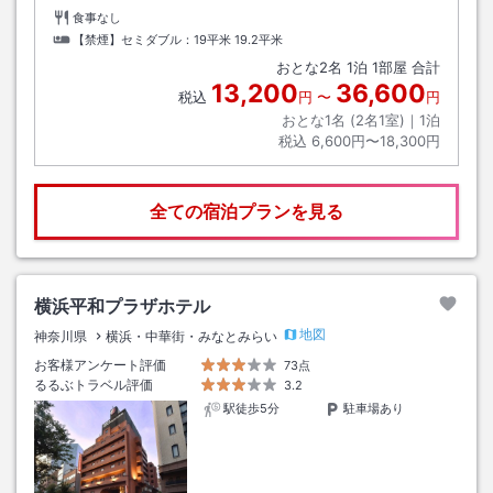
食事なし
【禁煙】セミダブル：19平米
19.2平米
おとな
2
名
1
泊
1
部屋 合計
13,200
36,600
税込
円
〜
円
おとな1名 (
2
名1室)｜
1
泊
税込
6,600円〜18,300円
全ての宿泊プランを見る
横浜平和プラザホテル
地図
神奈川県
横浜・中華街・みなとみらい
お客様アンケート評価
73点
るるぶトラベル評価
3.2
駅徒歩5分
駐車場あり