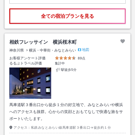
全ての宿泊プランを見る
相鉄フレッサイン 横浜桜木町
地図
神奈川県
横浜・中華街・みなとみらい
お客様アンケート評価
89点
るるぶトラベル評価
集計中
駅徒歩5分
馬車道駅３番出口から徒歩１分の好立地で、みなとみらいや横浜
へのアクセスも抜群。心からの笑顔とおもてなしで快適な旅をサ
ポートいたします。
アクセス：
私鉄みなとみらい線馬車道駅３番出口→徒歩約１分