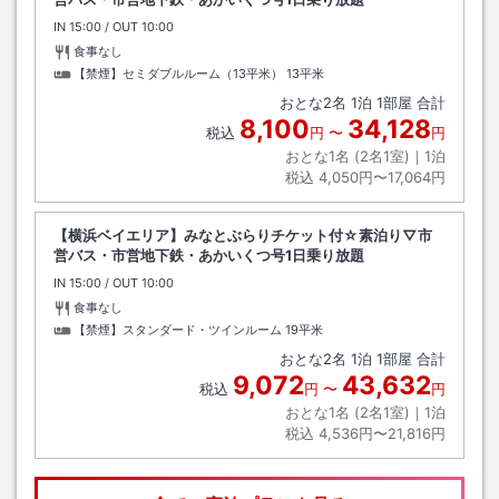
IN
チェックイン
15:00
/ OUT
チェックアウト
10:00
食事なし
【禁煙】セミダブルルーム（13平米）
13平米
おとな
2
名
1
泊
1
部屋 合計
8,100
34,128
税込
円
〜
円
おとな1名 (
2
名1室)｜
1
泊
税込
4,050円〜17,064円
【横浜ベイエリア】みなとぶらりチケット付☆素泊り▽市
営バス・市営地下鉄・あかいくつ号1日乗り放題
IN
チェックイン
15:00
/ OUT
チェックアウト
10:00
食事なし
【禁煙】スタンダード・ツインルーム
19平米
おとな
2
名
1
泊
1
部屋 合計
9,072
43,632
税込
円
〜
円
おとな1名 (
2
名1室)｜
1
泊
税込
4,536円〜21,816円