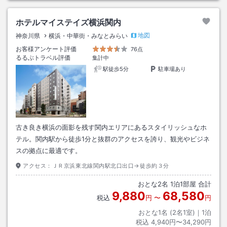
ホテルマイステイズ横浜関内
地図
神奈川県
横浜・中華街・みなとみらい
お客様アンケート評価
76点
るるぶトラベル評価
集計中
駅徒歩5分
駐車場あり
古き良き横浜の面影を残す関内エリアにあるスタイリッシュなホ
テル。関内駅から徒歩1分と抜群のアクセスを誇り、観光やビジネ
スの拠点に最適です。
アクセス：
ＪＲ京浜東北線関内駅北口出口→徒歩約３分
おとな
2
名
1
泊
1
部屋 合計
9,880
68,580
税込
円
〜
円
おとな1名 (
2
名1室)｜
1
泊
税込
4,940円〜34,290円