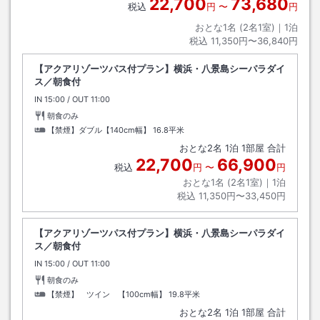
22,700
73,680
税込
円
〜
円
おとな1名 (
2
名1室)｜
1
泊
税込
11,350円〜36,840円
【アクアリゾーツパス付プラン】横浜・八景島シーパラダイ
ス／朝食付
IN
チェックイン
15:00
/ OUT
チェックアウト
11:00
朝食のみ
【禁煙】ダブル【140cm幅】
16.8平米
おとな
2
名
1
泊
1
部屋 合計
22,700
66,900
税込
円
〜
円
おとな1名 (
2
名1室)｜
1
泊
税込
11,350円〜33,450円
【アクアリゾーツパス付プラン】横浜・八景島シーパラダイ
ス／朝食付
IN
チェックイン
15:00
/ OUT
チェックアウト
11:00
朝食のみ
【禁煙】 ツイン 【100cm幅】
19.8平米
おとな
2
名
1
泊
1
部屋 合計