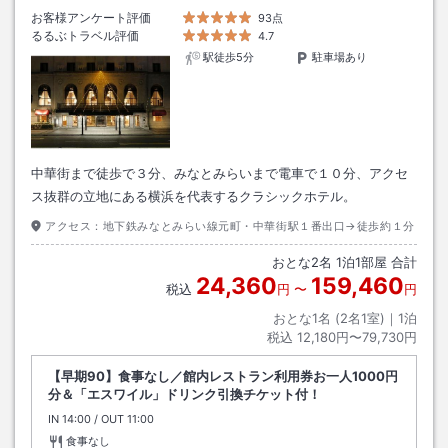
お客様アンケート評価
93点
るるぶトラベル評価
4.7
駅徒歩5分
駐車場あり
中華街まで徒歩で３分、みなとみらいまで電車で１０分、アクセ
ス抜群の立地にある横浜を代表するクラシックホテル。
アクセス：
地下鉄みなとみらい線元町・中華街駅１番出口→徒歩約１分
おとな
2
名
1
泊
1
部屋 合計
24,360
159,460
税込
円
〜
円
おとな1名 (
2
名1室)｜
1
泊
税込
12,180円〜79,730円
【早期90】食事なし／館内レストラン利用券お一人1000円
分＆「エスワイル」ドリンク引換チケット付！
IN
チェックイン
14:00
/ OUT
チェックアウト
11:00
食事なし