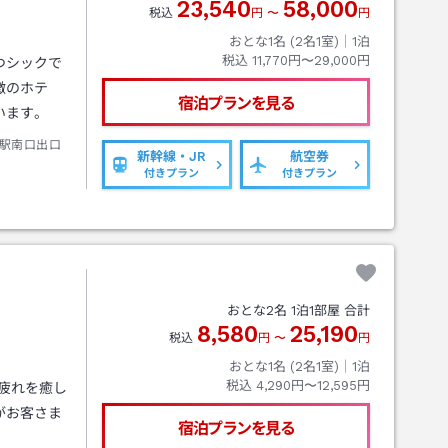
23,540
58,000
税込
円
〜
円
おとな1名 (
2
名1室)｜
1
泊
税込
11,770円〜29,000円
つシックで
徴のホテ
宿泊プランを見る
います。
駅南口出口
新幹線・JR
航空券
付きプラン
付きプラン
おとな
2
名
1
泊
1
部屋 合計
8,580
25,190
税込
円
〜
円
おとな1名 (
2
名1室)｜
1
泊
税込
4,290円〜12,595円
疲れを癒し
がお客さま
宿泊プランを見る