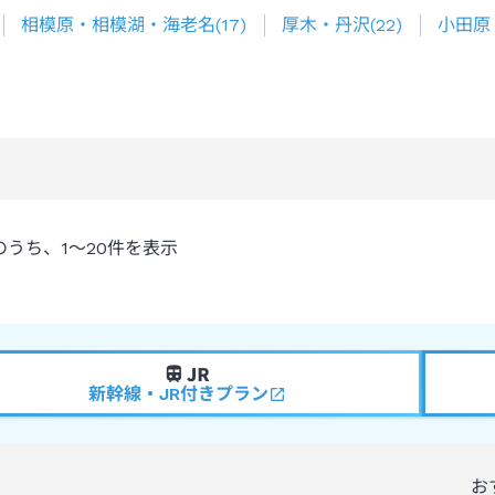
相模原・相模湖・海老名
(
17
)
厚木・丹沢
(
22
)
小田原
のうち、
1～20
件を表示
新幹線・JR付きプラン
お