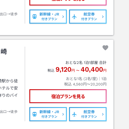
出口→徒歩
新幹線・JR
航空券
付きプラン
付きプラン
川崎
おとな
2
名
1
泊
1
部屋 合計
9,120
40,400
税込
円
〜
円
おとな1名 (
2
名1室)｜
1
泊
崎駅から徒
税込
4,560円〜20,200円
ホテルで安
作りのバイ
宿泊プランを見る
出口→徒歩
新幹線・JR
航空券
付きプラン
付きプラン