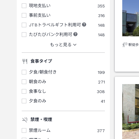
現地支払い
355
事前支払い
316
JTBトラベルギフト利用可
148
たびたびバンク利用可
148
もっと見る
駅徒歩
食事タイプ
夕食/朝食付き
199
朝食のみ
271
食事なし
308
夕食のみ
41
禁煙・喫煙
禁煙ルーム
377