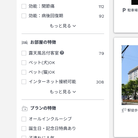
効能：関節痛
112
駐車場
効能：病後回復期
92
もっと見る
お部屋の特徴
露天風呂付客室
79
ペット(犬)OK
ペット(猫)OK
インターネット接続可能
308
もっと見る
プランの特徴
駅徒歩
オールインクルーシブ
誕生日・記念日特典あり