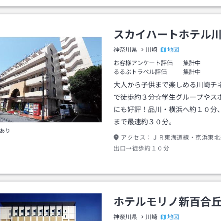
スカイハートホテル
地図
神奈川県
川崎
お客様アンケート評価
集計中
るるぶトラベル評価
集計中
大人から子供まで楽しめる川崎チ
で徒歩約３分☆学生グループやス
にも好評！品川・横浜へ約１０分
まで最速約３０分。
あり
アクセス：
ＪＲ東海道線・京浜東北
出口→徒歩約１０分
ホテルモリノ新百合
地図
神奈川県
川崎