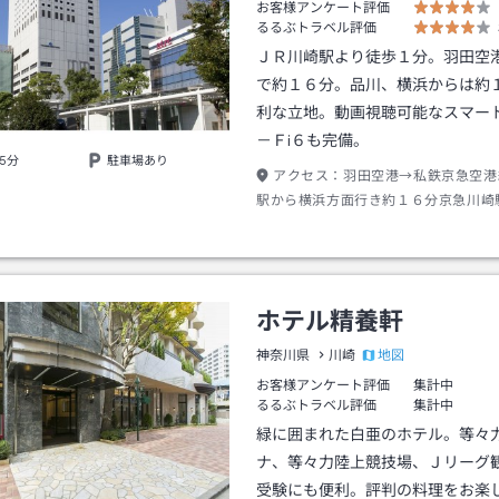
お客様アンケート評価
るるぶトラベル評価
ＪＲ川崎駅より徒歩１分。羽田空
で約１６分。品川、横浜からは約
利な立地。動画視聴可能なスマート
－Ｆi６も完備。
5分
駐車場あり
アクセス：
羽田空港→私鉄京急空港
駅から横浜方面行き約１６分京急川崎
出口→徒歩約５分
ホテル精養軒
地図
神奈川県
川崎
お客様アンケート評価
集計中
るるぶトラベル評価
集計中
緑に囲まれた白亜のホテル。等々
ナ、等々力陸上競技場、Ｊリーグ
受験にも便利。評判の料理をお楽