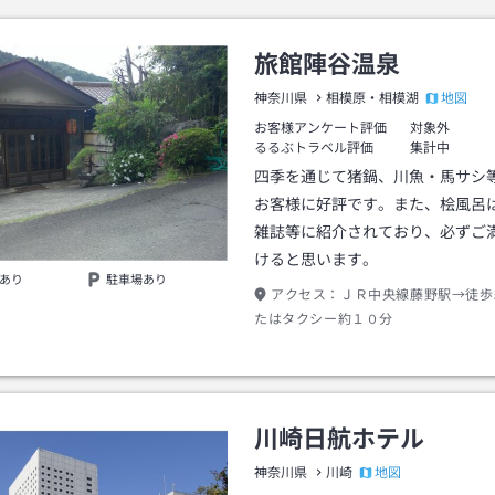
旅館陣谷温泉
地図
神奈川県
相模原・相模湖
お客様アンケート評価
対象外
るるぶトラベル評価
集計中
四季を通じて猪鍋、川魚・馬サシ
お客様に好評です。また、桧風呂
雑誌等に紹介されており、必ずご
けると思います。
あり
駐車場あり
アクセス：
ＪＲ中央線藤野駅→徒歩
たはタクシー約１０分
川崎日航ホテル
地図
神奈川県
川崎