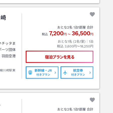
川崎
おとな
2
名
1
泊
1
部屋 合計
7,200
36,500
税込
円
〜
円
おとな1名 (
2
名1室)｜
1
泊
ネチッタま
税込
3,600円〜18,250円
ポーツ団体
、羽田空港
宿泊プランを見る
線川崎駅東
新幹線・JR
航空券
付きプラン
付きプラン
丘
おとな
2
名
1
泊
1
部屋 合計