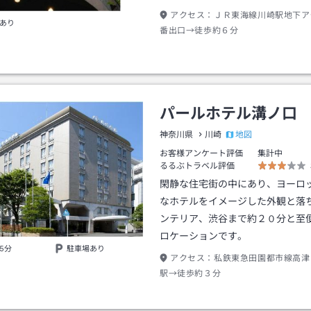
アクセス：
ＪＲ東海線川崎駅地下ア
あり
番出口→徒歩約６分
パールホテル溝ノ口
地図
神奈川県
川崎
お客様アンケート評価
集計中
るるぶトラベル評価
閑静な住宅街の中にあり、ヨーロ
なホテルをイメージした外観と落
ンテリア、渋谷まで約２０分と至
ロケーションです。
5分
駐車場あり
アクセス：
私鉄東急田園都市線高津
駅→徒歩約３分