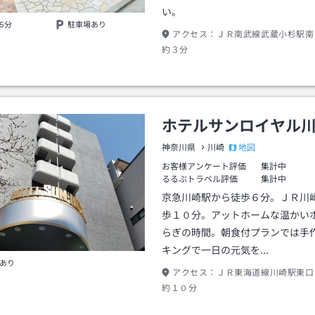
い。
5分
駐車場あり
アクセス：
ＪＲ南武線武蔵小杉駅南
約３分
ホテルサンロイヤル
地図
神奈川県
川崎
お客様アンケート評価
集計中
るるぶトラベル評価
集計中
京急川崎駅から徒歩６分。ＪＲ川
歩１０分。アットホームな温かい
らぎの時間。朝食付プランでは手
キングで一日の元気を…
あり
アクセス：
ＪＲ東海道線川崎駅東口
約１０分