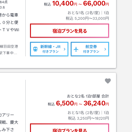
10,400
66,000
84点
税込
円
〜
円
3.8
おとな1名 (
2
名1室)｜
1
泊
港から電車
税込
5,200円〜33,000円
１０分と便
ＴＶやＷi
宿泊プランを見る
線羽田空港
新幹線・JR
航空券
付きプラン
付きプラン
駅下車中央
おとな
2
名
1
泊
1
部屋 合計
6,500
36,240
税込
円
〜
円
おとな1名 (
2
名1室)｜
1
泊
力アリー
税込
3,250円〜18,120円
観戦、慶大
しみ下さ
宿泊プランを見る