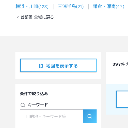
横浜・川崎
(
123
)
三浦半島
(
21
)
鎌倉・湘南
(
47
)
首都圏 全域に戻る
397
件
地図を表示する
条件で絞り込み
キーワード