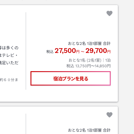
おとな
2
名
1
泊
1
部屋 合計
等は多くの
27,500
29,700
税込
円
〜
円
はテレビ・
おとな1名 (
2
名1室)｜
1
泊
満足いただ
税込
13,750円〜14,850円
宿泊プランを見る
約６０分ま
おとな
2
名
1
泊
1
部屋 合計