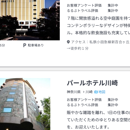
お客様アンケート評価
集計中
るるぶトラベル評価
集計中
７階に開放感溢れる空中庭園を持
コンテンポラリーなデザインが特
ル。本格的な飲食施設も充実して
アクセス：
私鉄小田急線新百合ヶ丘
5分
駐車場あり
→徒歩約１分
パールホテル川崎
地図
神奈川県
川崎
お客様アンケート評価
集計中
るるぶトラベル評価
集計中
賑やかな雑踏を離れ、1日の仕事の
ていただくためのゆとりある空間
を、お迎えいたします。