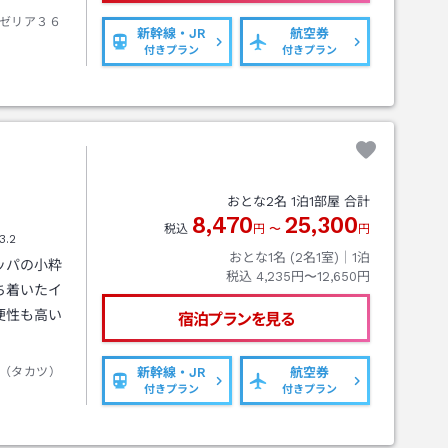
ゼリア３６
新幹線・JR
航空券
付きプラン
付きプラン
おとな
2
名
1
泊
1
部屋 合計
8,470
25,300
税込
円
〜
円
3.2
おとな1名 (
2
名1室)｜
1
泊
ッパの小粋
税込
4,235円〜12,650円
ち着いたイ
便性も高い
宿泊プランを見る
（タカツ）
新幹線・JR
航空券
付きプラン
付きプラン