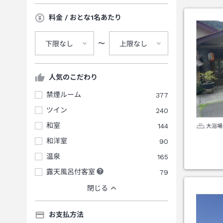
料金 / おとな1名あたり
〜
下限なし
上限なし
人気のこだわり
禁煙ルーム
377
ツイン
240
和室
144
大浴場
和洋室
90
温泉
165
露天風呂付客室
79
閉じる
お支払方法