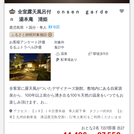
全室露天風呂付 ｏｎｓｅｎ ｇａｒｄｅ
ｎ 湯本庵 清姫
地図
鹿児島県
国分・隼人
ふるさと納税対象施設
お客様アンケート評価
対象外
るるぶトラベル評価
集計中
温泉
駅徒歩5分
駐車場あり
全客室に露天風がついたデザイナーズ旅館。敷地内にある自家源
泉から、100年以上前から湧き出る100％天然の温泉をいつでもお
楽しみ頂けます。お…
アクセス：
【ＪＲ】ＪＲ日豊本線 隼人駅下車 タクシー約8分 【お
車】九州自動車道 溝辺鹿児島空港I．C/隼人東ICをご利用くださいませ
おとな
2
名
1
泊
1
部屋 合計