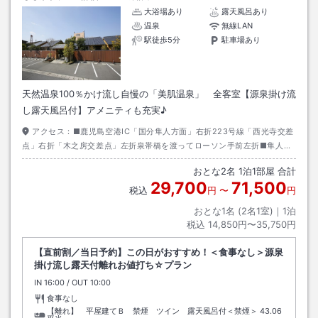
大浴場あり
露天風呂あり
温泉
無線LAN
駅徒歩5分
駐車場あり
天然温泉100％かけ流し自慢の「美肌温泉」 全客室【源泉掛け流
し露天風呂付】アメニティも充実♪
アクセス：
■鹿児島空港IC「国分隼人方面」右折223号線「西光寺交差
点」右折「木之房交差点」左折泉帯橋を渡ってローソン手前左折■隼人東
IC「国道223入口交差点」約5K直進「木之房交差点」右折泉帯橋を渡って
おとな
2
名
1
泊
1
部屋 合計
ローソン手前左折
29,700
71,500
税込
円
〜
円
おとな1名 (
2
名1室)｜
1
泊
税込
14,850円〜35,750円
【直前割／当日予約】この日がおすすめ！＜食事なし＞源泉
掛け流し露天付離れお値打ち☆プラン
IN
チェックイン
16:00
/ OUT
チェックアウト
10:00
食事なし
【離れ】 平屋建てＢ 禁煙 ツイン 露天風呂付＜禁煙＞
43.06