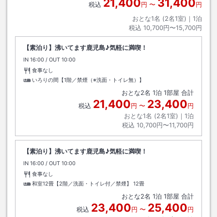
21,400
31,400
税込
円
〜
円
おとな1名 (
2
名1室)｜
1
泊
税込
10,700円〜15,700円
【素泊り】沸いてます鹿児島♪気軽に満喫！
IN
チェックイン
16:00
/ OUT
チェックアウト
10:00
食事なし
いろりの間【1階／禁煙（※洗面・トイレ無）】
おとな
2
名
1
泊
1
部屋 合計
21,400
23,400
税込
円
〜
円
おとな1名 (
2
名1室)｜
1
泊
税込
10,700円〜11,700円
【素泊り】沸いてます鹿児島♪気軽に満喫！
IN
チェックイン
16:00
/ OUT
チェックアウト
10:00
食事なし
和室12畳【2階／洗面・トイレ付／禁煙】
12畳
おとな
2
名
1
泊
1
部屋 合計
23,400
25,400
税込
円
〜
円