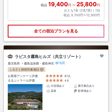
19,400
25,800
税込
円
〜
円
おとな1名 (
2
名1室)｜
1
泊
税込
9,700円〜12,900円
全ての宿泊プランを見る
ラビスタ霧島ヒルズ（共立リゾート）
地図
鹿児島県
霧島温泉郷・霧島神宮
ふるさと納税対象施設
お客様アンケート評価
87点
るるぶトラベル評価
4.8
大浴場あり
露天風呂あり
温泉
駐車場あり