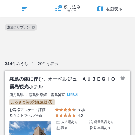
絞り込み
地図表示
(選択中)
素泊まりプラン
この絞り込み条件を解除
244
件のうち、
1～20
件を表示
霧島の森に佇む、オーベルジュ ＡＵＢＥＧＩＯ
霧島観光ホテル
地図
鹿児島県
霧島温泉郷・霧島神宮
ふるさと納税対象施設
お客様アンケート評価
86点
るるぶトラベル評価
4.5
大浴場あり
露天風呂あり
温泉
駐車場あり