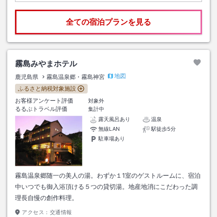
全ての宿泊プランを見る
霧島みやまホテル
地図
鹿児島県
霧島温泉郷・霧島神宮
ふるさと納税対象施設
お客様アンケート評価
対象外
るるぶトラベル評価
集計中
露天風呂あり
温泉
無線LAN
駅徒歩5分
駐車場あり
霧島温泉郷随一の美人の湯。わずか１1室のゲストルームに、宿泊
中いつでも御入浴頂ける５つの貸切湯。地産地消にこだわった調
理長自慢の創作料理。
アクセス：
交通情報