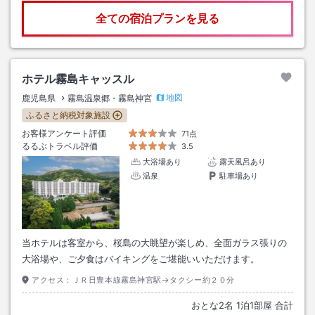
全ての宿泊プランを見る
ホテル霧島キャッスル
地図
鹿児島県
霧島温泉郷・霧島神宮
ふるさと納税対象施設
お客様アンケート評価
71点
るるぶトラベル評価
3.5
大浴場あり
露天風呂あり
温泉
駐車場あり
当ホテルは客室から、桜島の大眺望が楽しめ、全面ガラス張りの
大浴場や、ご夕食はバイキングをご堪能いいただけます。
アクセス：
ＪＲ日豊本線霧島神宮駅→タクシー約２０分
おとな
2
名
1
泊
1
部屋 合計