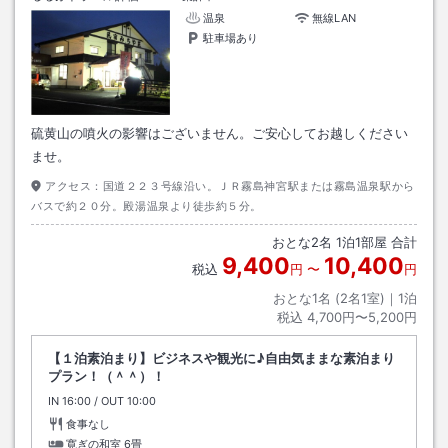
温泉
無線LAN
駐車場あり
硫黄山の噴火の影響はございません。ご安心してお越しください
ませ。
アクセス：
国道２２３号線沿い。ＪＲ霧島神宮駅または霧島温泉駅から
バスで約２０分。殿湯温泉より徒歩約５分。
おとな
2
名
1
泊
1
部屋 合計
9,400
10,400
税込
円
〜
円
おとな1名 (
2
名1室)｜
1
泊
税込
4,700円〜5,200円
【１泊素泊まり】ビジネスや観光に♪自由気ままな素泊まり
プラン！（＾＾）！
IN
チェックイン
16:00
/ OUT
チェックアウト
10:00
食事なし
寛ぎの和室
6畳