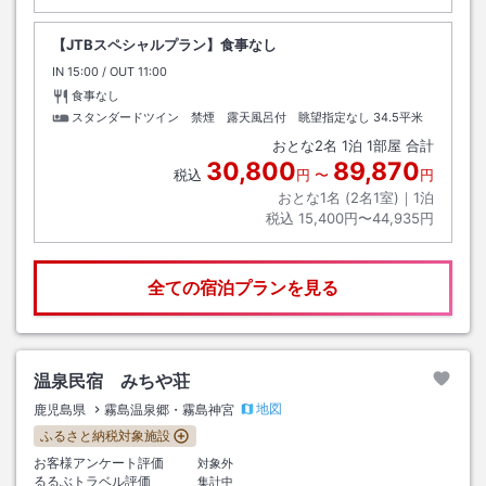
【JTBスペシャルプラン】食事なし
IN
チェックイン
15:00
/ OUT
チェックアウト
11:00
食事なし
スタンダードツイン 禁煙 露天風呂付 眺望指定なし
34.5平米
おとな
2
名
1
泊
1
部屋 合計
30,800
89,870
税込
円
〜
円
おとな1名 (
2
名1室)｜
1
泊
税込
15,400円〜44,935円
全ての宿泊プランを見る
温泉民宿 みちや荘
地図
鹿児島県
霧島温泉郷・霧島神宮
ふるさと納税対象施設
お客様アンケート評価
対象外
るるぶトラベル評価
集計中