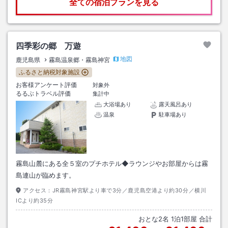
全ての宿泊プランを見る
四季彩の郷 万遊
地図
鹿児島県
霧島温泉郷・霧島神宮
ふるさと納税対象施設
お客様アンケート評価
対象外
るるぶトラベル評価
集計中
大浴場あり
露天風呂あり
温泉
駐車場あり
霧島山麓にある全５室のプチホテル◆ラウンジやお部屋からは霧
島連山が臨めます。
アクセス：
JR霧島神宮駅より車で3分／鹿児島空港より約30分／横川
ICより約35分
おとな
2
名
1
泊
1
部屋 合計