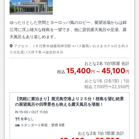
ゆったりとした空間とヨーロッパ風のロビー、展望浴場からは錦
江湾に浮ぶ雄大な桜島を一望でき、他に貸切露天風呂や足湯、露
天風呂もあり楽しめます。
アクセス：
ＪＲ日豊本線霧島神宮駅→バス霧島いわさきホテル行き約３
０分丸尾バス停下車→徒歩約８分
おとな
2
名
1
泊
1
部屋 合計
15,400
45,100
税込
円
〜
円
おとな1名 (
2
名1室)｜
1
泊
税込
7,700円〜22,550円
【気軽に素泊まり】鹿児島空港より２５分！桜島を望む絶景
の展望風呂や四季景色も映える露天風呂を堪能！
IN
チェックイン
15:00
/ OUT
チェックアウト
11:00
食事なし
スタンダード和室 禁煙
8畳
おとな
2
名
1
泊
1
部屋 合計