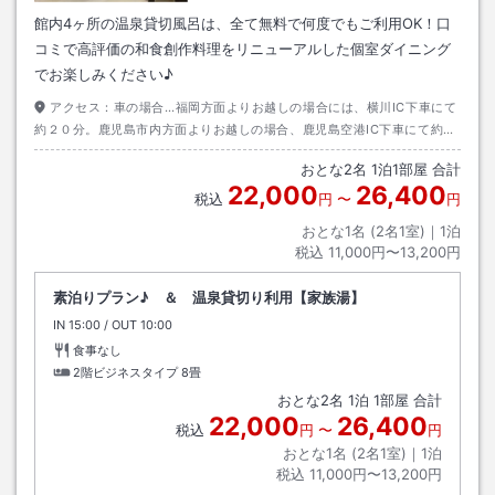
館内4ヶ所の温泉貸切風呂は、全て無料で何度でもご利用OK！口
コミで高評価の和食創作料理をリニューアルした個室ダイニング
でお楽しみください♪
アクセス：
車の場合…福岡方面よりお越しの場合には、横川IC下車にて
約２０分。鹿児島市内方面よりお越しの場合、鹿児島空港IC下車にて約２
５分。
おとな
2
名
1
泊
1
部屋 合計
22,000
26,400
税込
円
〜
円
おとな1名 (
2
名1室)｜
1
泊
税込
11,000円〜13,200円
素泊りプラン♪ ＆ 温泉貸切り利用【家族湯】
IN
チェックイン
15:00
/ OUT
チェックアウト
10:00
食事なし
2階ビジネスタイプ
8畳
おとな
2
名
1
泊
1
部屋 合計
22,000
26,400
税込
円
〜
円
おとな1名 (
2
名1室)｜
1
泊
税込
11,000円〜13,200円