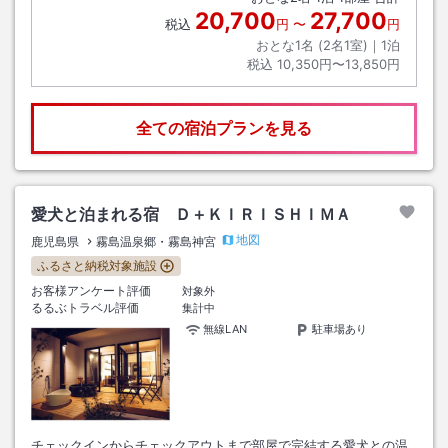
20,700
27,700
税込
円
〜
円
おとな1名 (
2
名1室)｜
1
泊
税込
10,350円〜13,850円
全ての宿泊プランを見る
愛犬と泊まれる宿 Ｄ＋ＫＩＲＩＳＨＩＭＡ
地図
鹿児島県
霧島温泉郷・霧島神宮
ふるさと納税対象施設
お客様アンケート評価
対象外
るるぶトラベル評価
集計中
無線LAN
駐車場あり
チェックインからチェックアウトまで部屋で完結する愛犬との温