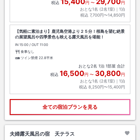
15,400
29,700
税込
円
〜
円
おとな1名 (
2
名1室)｜
1
泊
税込
7,700円〜14,850円
【気軽に素泊まり】鹿児島空港より２５分！桜島を望む絶景
の展望風呂や四季景色も映える露天風呂を堪能！
IN
チェックイン
15:00
/ OUT
チェックアウト
11:00
食事なし
ツイン禁煙
22.8平米
おとな
2
名
1
泊
1
部屋 合計
16,500
30,800
税込
円
〜
円
おとな1名 (
2
名1室)｜
1
泊
税込
8,250円〜15,400円
全ての宿泊プランを見る
夫婦露天風呂の宿 天テラス