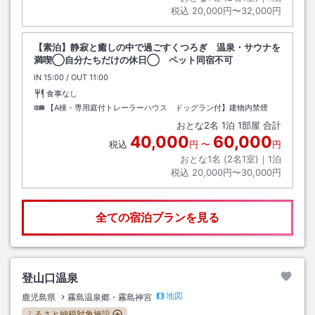
税込
20,000円〜32,000円
【素泊】静寂と癒しの中で過ごすくつろぎ 温泉・サウナを
満喫◯自分たちだけの休日◯ ペット同宿不可
IN
チェックイン
15:00
/ OUT
チェックアウト
11:00
食事なし
【A棟・専用庭付トレーラーハウス ドッグラン付】建物内禁煙
おとな
2
名
1
泊
1
部屋 合計
40,000
60,000
税込
円
〜
円
おとな1名 (
2
名1室)｜
1
泊
税込
20,000円〜30,000円
全ての宿泊プランを見る
登山口温泉
地図
鹿児島県
霧島温泉郷・霧島神宮
ふるさと納税対象施設