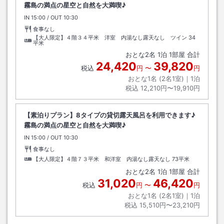
霧島の満点の星空と自然を大満喫♪
IN
チェックイン
15:00
/ OUT
チェックアウト
10:30
食事なし
【大人限定】４階３４平米 洋室 内湯なし露天なし ツイン
34
平米
おとな
2
名
1
泊
1
部屋 合計
24,420
39,820
税込
円
〜
円
おとな1名 (
2
名1室)｜
1
泊
税込
12,210円〜19,910円
【素泊りプラン】8タイプの貸切露天風呂を利用できます♪
霧島の満点の星空と自然を大満喫♪
IN
チェックイン
15:00
/ OUT
チェックアウト
10:30
食事なし
【大人限定】４階７３平米 和洋室 内湯なし露天なし
73平米
おとな
2
名
1
泊
1
部屋 合計
31,020
46,420
税込
円
〜
円
おとな1名 (
2
名1室)｜
1
泊
税込
15,510円〜23,210円