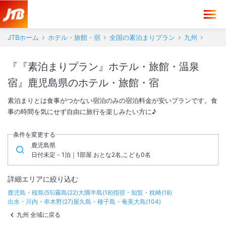
JTBホーム
ホテル・旅館・宿
全国の素泊まりプラン
九州
『『素泊まりプラン』ホテル・旅館・温泉
宿』鹿児島県のホテル・旅館・宿
素泊まりとは食事がつかない宿泊のみの宿泊料金が安いプランです。食
事の時間を気にせず自由に旅行を楽しみたい方に♪
条件を変更する
鹿児島県
日付未定 - 1泊｜1部屋 おとな2名,こども0名
詳細エリアに絞り込む
鹿児島・桜島
(
55
)
霧島
(
22
)
大隅半島
(
18
)
指宿・知覧・枕崎
(
18
)
出水・川内・串木野
(
27
)
屋久島・種子島・奄美大島
(
104
)
九州 全域に戻る