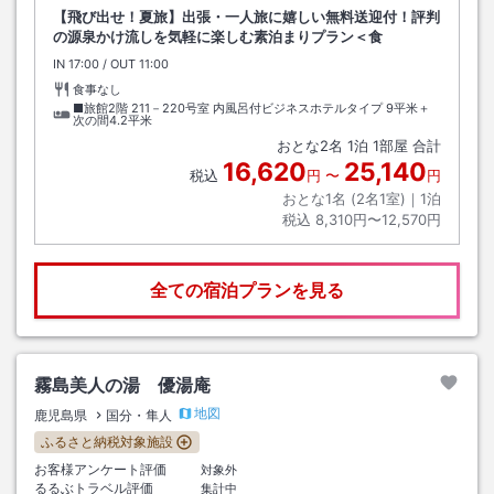
【飛び出せ！夏旅】出張・一人旅に嬉しい無料送迎付！評判
の源泉かけ流しを気軽に楽しむ素泊まりプラン＜食
IN
チェックイン
17:00
/ OUT
チェックアウト
11:00
食事なし
■旅館2階 211－220号室 内風呂付ビジネスホテルタイプ
9平米＋
次の間4.2平米
おとな
2
名
1
泊
1
部屋 合計
16,620
25,140
税込
円
〜
円
おとな1名 (
2
名1室)｜
1
泊
税込
8,310円〜12,570円
全ての宿泊プランを見る
霧島美人の湯 優湯庵
地図
鹿児島県
国分・隼人
ふるさと納税対象施設
お客様アンケート評価
対象外
るるぶトラベル評価
集計中