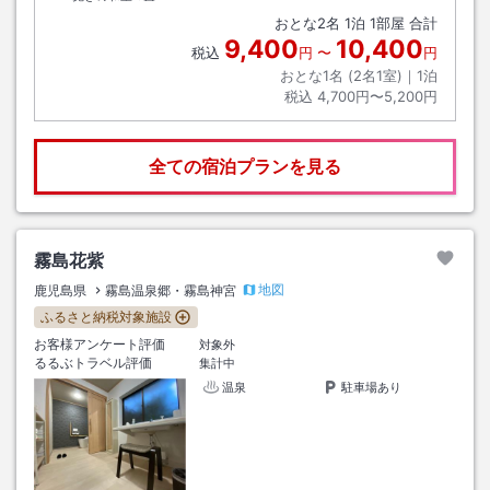
おとな
2
名
1
泊
1
部屋 合計
9,400
10,400
税込
円
〜
円
おとな1名 (
2
名1室)｜
1
泊
税込
4,700円〜5,200円
全ての宿泊プランを見る
霧島花紫
地図
鹿児島県
霧島温泉郷・霧島神宮
ふるさと納税対象施設
お客様アンケート評価
対象外
るるぶトラベル評価
集計中
温泉
駐車場あり