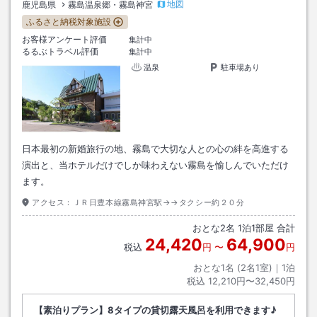
地図
鹿児島県
霧島温泉郷・霧島神宮
ふるさと納税対象施設
お客様アンケート評価
集計中
るるぶトラベル評価
集計中
温泉
駐車場あり
日本最初の新婚旅行の地、霧島で大切な人との心の絆を高進する
演出と、当ホテルだけでしか味わえない霧島を愉しんでいただけ
ます。
アクセス：
ＪＲ日豊本線霧島神宮駅→→タクシー約２０分
おとな
2
名
1
泊
1
部屋 合計
24,420
64,900
税込
円
〜
円
おとな1名 (
2
名1室)｜
1
泊
税込
12,210円〜32,450円
【素泊りプラン】8タイプの貸切露天風呂を利用できます♪