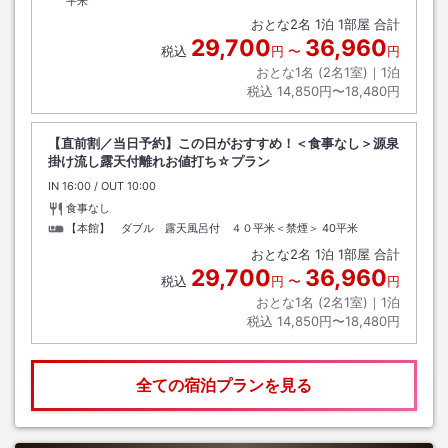
平米
おとな
2
名
1
泊
1
部屋 合計
29,700
36,960
税込
円
〜
円
おとな1名 (
2
名1室)｜
1
泊
税込
14,850円〜18,480円
【直前割／当日予約】この日がおすすめ！＜食事なし＞源泉
掛け流し露天付離れお値打ち☆プラン
IN
チェックイン
16:00
/ OUT
チェックアウト
10:00
食事なし
【本館】 ダブル 露天風呂付 ４０平米＜禁煙＞
40平米
おとな
2
名
1
泊
1
部屋 合計
29,700
36,960
税込
円
〜
円
おとな1名 (
2
名1室)｜
1
泊
税込
14,850円〜18,480円
全ての宿泊プランを見る