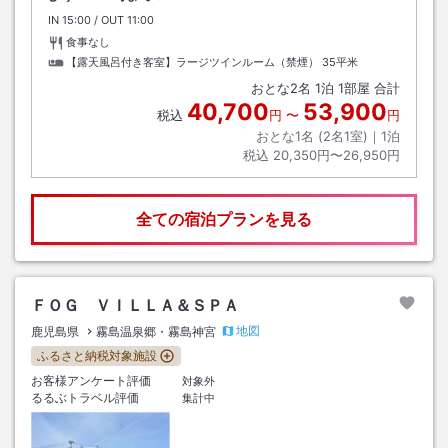
IN
チェックイン
15:00
/ OUT
チェックアウト
11:00
食事なし
【露天風呂付き客室】ラージツインルーム（禁煙）
35平米
おとな
2
名
1
泊
1
部屋 合計
40,700
53,900
税込
円
〜
円
おとな1名 (
2
名1室)｜
1
泊
税込
20,350円〜26,950円
全ての宿泊プランを見る
ＦＯＧ ＶＩＬＬＡ＆ＳＰＡ
地図
鹿児島県
霧島温泉郷・霧島神宮
ふるさと納税対象施設
お客様アンケート評価
対象外
るるぶトラベル評価
集計中