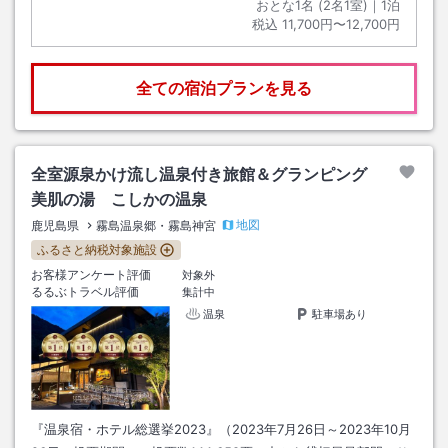
おとな1名 (
2
名1室)｜
1
泊
税込
11,700円〜12,700円
全ての宿泊プランを見る
全室源泉かけ流し温泉付き旅館＆グランピング
美肌の湯 こしかの温泉
地図
鹿児島県
霧島温泉郷・霧島神宮
ふるさと納税対象施設
お客様アンケート評価
対象外
るるぶトラベル評価
集計中
温泉
駐車場あり
『温泉宿・ホテル総選挙2023』（2023年7月26日～2023年10月