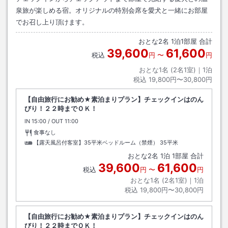
泉旅が楽しめる宿。オリジナルの特別会席を愛犬と一緒にお部屋
でお召し上り頂けます。
おとな
2
名
1
泊
1
部屋 合計
39,600
61,600
税込
円
〜
円
おとな1名 (
2
名1室)｜
1
泊
税込
19,800円〜30,800円
【自由旅行にお勧め★素泊まりプラン】チェックインはのん
びり！２２時までＯＫ！
IN
チェックイン
15:00
/ OUT
チェックアウト
11:00
食事なし
【露天風呂付客室】35平米ベッドルーム（禁煙）
35平米
おとな
2
名
1
泊
1
部屋 合計
39,600
61,600
税込
円
〜
円
おとな1名 (
2
名1室)｜
1
泊
税込
19,800円〜30,800円
【自由旅行にお勧め★素泊まりプラン】チェックインはのん
びり！２２時までＯＫ！