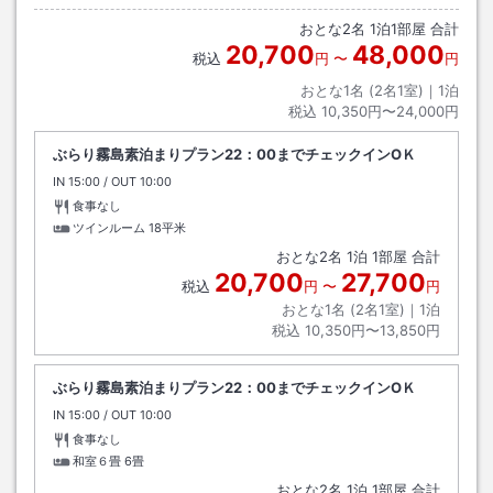
おとな
2
名
1
泊
1
部屋 合計
20,700
48,000
税込
円
〜
円
おとな1名 (
2
名1室)｜
1
泊
税込
10,350円〜24,000円
ぶらり霧島素泊まりプラン22：00までチェックインOＫ
IN
チェックイン
15:00
/ OUT
チェックアウト
10:00
食事なし
ツインルーム
18平米
おとな
2
名
1
泊
1
部屋 合計
20,700
27,700
税込
円
〜
円
おとな1名 (
2
名1室)｜
1
泊
税込
10,350円〜13,850円
ぶらり霧島素泊まりプラン22：00までチェックインOＫ
IN
チェックイン
15:00
/ OUT
チェックアウト
10:00
食事なし
和室６畳
6畳
おとな
2
名
1
泊
1
部屋 合計