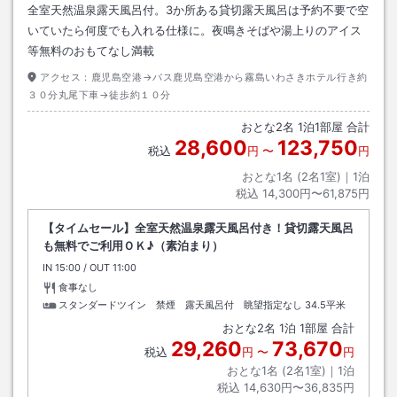
全室天然温泉露天風呂付。3か所ある貸切露天風呂は予約不要で空
いていたら何度でも入れる仕様に。夜鳴きそばや湯上りのアイス
等無料のおもてなし満載
アクセス：
鹿児島空港→バス鹿児島空港から霧島いわさきホテル行き約
３０分丸尾下車→徒歩約１０分
おとな
2
名
1
泊
1
部屋 合計
28,600
123,750
税込
円
〜
円
おとな1名 (
2
名1室)｜
1
泊
税込
14,300円〜61,875円
【タイムセール】全室天然温泉露天風呂付き！貸切露天風呂
も無料でご利用ＯＫ♪（素泊まり）
IN
チェックイン
15:00
/ OUT
チェックアウト
11:00
食事なし
スタンダードツイン 禁煙 露天風呂付 眺望指定なし
34.5平米
おとな
2
名
1
泊
1
部屋 合計
29,260
73,670
税込
円
〜
円
おとな1名 (
2
名1室)｜
1
泊
税込
14,630円〜36,835円