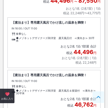
44,496
87,550
税込
円
〜
円
おとな1名 (
2
名1室)｜
1
泊
税込
22,248円〜43,775円
【素泊まり】専用露天風呂でかけ流しの温泉を満喫！
IN
チェックイン
16:00
/ OUT
チェックアウト
11:00
食事なし
◆メゾネットデザイナーズ和洋室 露天風呂付 ≪東向き≫
30平
米
おとな
2
名
1
泊
1
部屋 合計
44,496
税込
円
おとな1名 (
2
名1室)｜
1
泊
税込
22,248円
【素泊まり】専用露天風呂でかけ流しの温泉を満喫！
IN
チェックイン
16:00
/ OUT
チェックアウト
11:00
食事なし
◆メゾネットデザイナーズ和洋室 露天風呂＆寝湯付 ≪東向き≫
30平米
おとな
2
名
1
泊
1
部屋 合計
ペー
お気に入り
46,762
税込
円