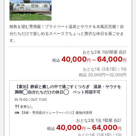
桜島を望む専用庭！プライベート温泉とサウナ＆水風呂完備！自
分たちだけで楽しめるスペースでちょっと贅沢な休日を過ごせま
す。
おとな
2
名
1
泊
1
部屋 合計
40,000
64,000
税込
円
〜
円
おとな1名 (
2
名1室)｜
1
泊
税込
20,000円〜32,000円
【素泊】静寂と癒しの中で過ごすくつろぎ 温泉・サウナを
満喫◯自分たちだけの休日◯ ペット同宿不可
IN
チェックイン
15:00
/ OUT
チェックアウト
11:00
食事なし
【B棟・専用庭付トレーラーハウス】建物内禁煙
おとな
2
名
1
泊
1
部屋 合計
40,000
64,000
税込
円
〜
円
おとな1名 (
2
名1室)｜
1
泊