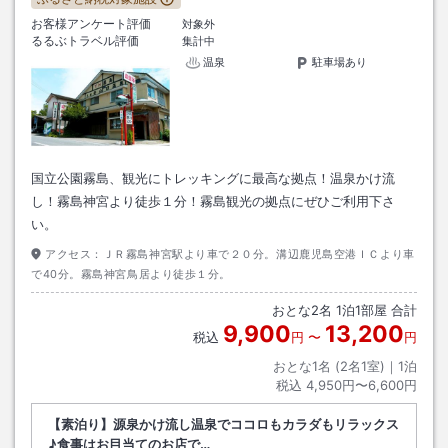
お客様アンケート評価
対象外
るるぶトラベル評価
集計中
温泉
駐車場あり
国立公園霧島、観光にトレッキングに最高な拠点！温泉かけ流
し！霧島神宮より徒歩１分！霧島観光の拠点にぜひご利用下さ
い。
アクセス：
ＪＲ霧島神宮駅より車で２０分。溝辺鹿児島空港ＩＣより車
で40分。霧島神宮鳥居より徒歩１分。
おとな
2
名
1
泊
1
部屋 合計
9,900
13,200
税込
円
〜
円
おとな1名 (
2
名1室)｜
1
泊
税込
4,950円〜6,600円
【素泊り】源泉かけ流し温泉でココロもカラダもリラックス
♪食事はお目当てのお店で…