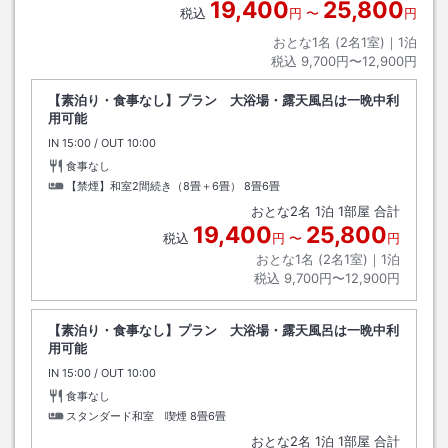
19,400
25,800
税込
円
〜
円
おとな1名 (
2
名1室)｜
1
泊
税込
9,700円〜12,900円
【素泊り・食事なし】プラン 大浴場・露天風呂は一晩中利
用可能
IN
チェックイン
15:00
/ OUT
チェックアウト
10:00
食事なし
【禁煙】和室2間続き（8畳＋6畳）
8畳6畳
おとな
2
名
1
泊
1
部屋 合計
19,400
25,800
税込
円
〜
円
おとな1名 (
2
名1室)｜
1
泊
税込
9,700円〜12,900円
【素泊り・食事なし】プラン 大浴場・露天風呂は一晩中利
用可能
IN
チェックイン
15:00
/ OUT
チェックアウト
10:00
食事なし
スタンダード和室 喫煙
8畳6畳
おとな
2
名
1
泊
1
部屋 合計