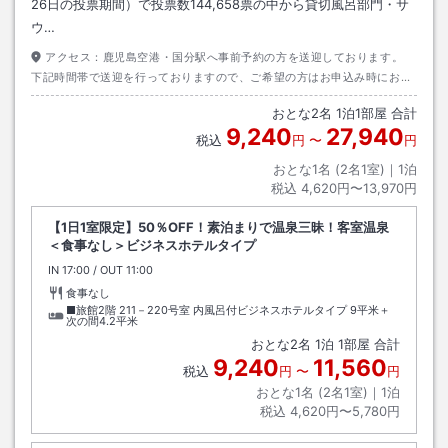
26日の投票期間）で投票数144,658票の中から貸切風呂部門・サ
ウ…
アクセス：
鹿児島空港・国分駅へ事前予約の方を送迎しております。
下記時間帯で送迎を行っておりますので、ご希望の方はお申込み時にお申
しつけください。 チェックイン前：１６時、１７時、１８時、１９時 チ
おとな
2
名
1
泊
1
部屋 合計
ェックアウト後：８時、９時、１０時、１１時
9,240
27,940
税込
円
〜
円
おとな1名 (
2
名1室)｜
1
泊
税込
4,620円〜13,970円
【1日1室限定】50％OFF！素泊まりで温泉三昧！客室温泉
＜食事なし＞ビジネスホテルタイプ
IN
チェックイン
17:00
/ OUT
チェックアウト
11:00
食事なし
■旅館2階 211－220号室 内風呂付ビジネスホテルタイプ
9平米＋
次の間4.2平米
おとな
2
名
1
泊
1
部屋 合計
9,240
11,560
税込
円
〜
円
おとな1名 (
2
名1室)｜
1
泊
税込
4,620円〜5,780円