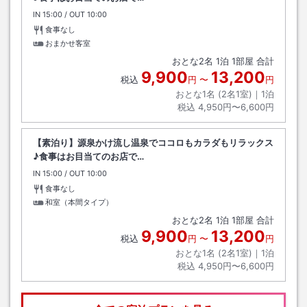
IN
チェックイン
15:00
/ OUT
チェックアウト
10:00
食事なし
おまかせ客室
おとな
2
名
1
泊
1
部屋 合計
9,900
13,200
税込
円
〜
円
おとな1名 (
2
名1室)｜
1
泊
税込
4,950円〜6,600円
【素泊り】源泉かけ流し温泉でココロもカラダもリラックス
♪食事はお目当てのお店で…
IN
チェックイン
15:00
/ OUT
チェックアウト
10:00
食事なし
和室（本間タイプ）
おとな
2
名
1
泊
1
部屋 合計
9,900
13,200
税込
円
〜
円
おとな1名 (
2
名1室)｜
1
泊
税込
4,950円〜6,600円