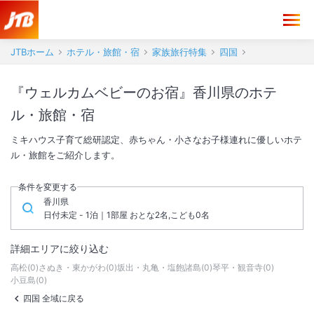
JTBホーム
ホテル・旅館・宿
家族旅行特集
四国
『ウェルカムベビーのお宿』香川県のホテ
ル・旅館・宿
ミキハウス子育て総研認定、赤ちゃん・小さなお子様連れに優しいホテ
ル・旅館をご紹介します。
条件を変更する
香川県
日付未定 - 1泊｜1部屋 おとな2名,こども0名
詳細エリアに絞り込む
高松
(
0
)
さぬき・東かがわ
(
0
)
坂出・丸亀・塩飽諸島
(
0
)
琴平・観音寺
(
0
)
小豆島
(
0
)
四国 全域に戻る