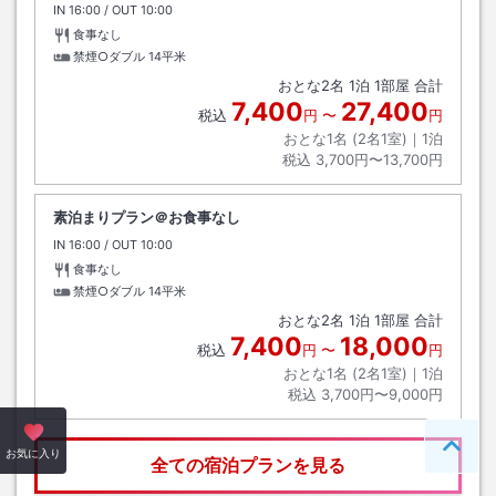
IN
チェックイン
16:00
/ OUT
チェックアウト
10:00
食事なし
禁煙○ダブル
14平米
おとな
2
名
1
泊
1
部屋 合計
7,400
27,400
税込
円
〜
円
おとな1名 (
2
名1室)｜
1
泊
税込
3,700円〜13,700円
素泊まりプラン＠お食事なし
IN
チェックイン
16:00
/ OUT
チェックアウト
10:00
食事なし
禁煙○ダブル
14平米
おとな
2
名
1
泊
1
部屋 合計
7,400
18,000
税込
円
〜
円
おとな1名 (
2
名1室)｜
1
泊
税込
3,700円〜9,000円
ペー
お気に入り
全ての宿泊プランを見る