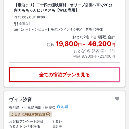
【素泊まり】二十四の瞳映画村・オリーブ公園へ車で20分
内★もちろんビジネスも【WEB専用】
IN
チェックイン
15:00
/ OUT
チェックアウト
10:00
食事なし
【オーシャンビュー】モダンツイン４０平米 禁煙
40平米
おとな
2
名
1
泊
1
部屋 合計
19,800
46,200
税込
円
〜
円
おとな1名 (
2
名1室)｜
1
泊
税込
9,900円〜23,100円
全ての宿泊プランを見る
ヴィラ汐音
地図
香川県
小豆島南部・寒霞渓
ふるさと納税対象施設
お客様アンケート評価
対象外
るるぶトラベル評価
集計中