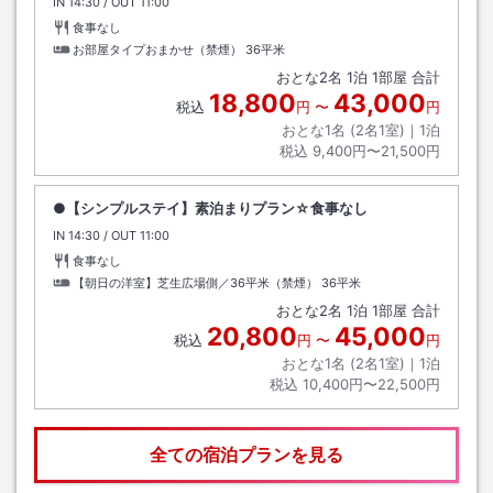
IN
チェックイン
14:30
/ OUT
チェックアウト
11:00
食事なし
お部屋タイプおまかせ（禁煙）
36平米
おとな
2
名
1
泊
1
部屋 合計
18,800
43,000
税込
円
〜
円
おとな1名 (
2
名1室)｜
1
泊
税込
9,400円〜21,500円
●【シンプルステイ】素泊まりプラン☆食事なし
IN
チェックイン
14:30
/ OUT
チェックアウト
11:00
食事なし
【朝日の洋室】芝生広場側／36平米（禁煙）
36平米
おとな
2
名
1
泊
1
部屋 合計
20,800
45,000
税込
円
〜
円
おとな1名 (
2
名1室)｜
1
泊
税込
10,400円〜22,500円
全ての宿泊プランを見る