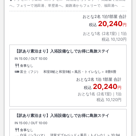
へ。フェリーで池田港、草壁港へ。姫路港からフェリーで、福田港へ 岡
山港からフェリーで土庄港へ 日生港からフェリーで大部港へ 神戸港か
おとな
2
名
1
泊
1
部屋 合計
ら坂手港へ
20,240
税込
円
おとな1名 (
2
名1室)｜
1
泊
税込
10,120円
【訳あり素泊まり】入浴設備なしでお得に島旅ステイ
IN
チェックイン
15:00
/ OUT
チェックアウト
10:00
食事なし
富士（フジ） 和室8帖と和室6帖＜風呂・トイレなし＞
8畳6畳
おとな
2
名
1
泊
1
部屋 合計
20,240
税込
円
おとな1名 (
2
名1室)｜
1
泊
税込
10,120円
【訳あり素泊まり】入浴設備なしでお得に島旅ステイ
IN
チェックイン
15:00
/ OUT
チェックアウト
10:00
食事なし
白浜（シラハマ） 洋室ダブルベッド＜風呂・トイレなし＞
10.94