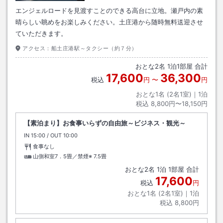
エンジェルロードを見渡すことのできる高台に立地。瀬戸内の素
晴らしい眺めをお楽しみください。土庄港から随時無料送迎させ
ていただきます。
アクセス：
船土庄港駅～タクシー（約７分）
おとな
2
名
1
泊
1
部屋 合計
17,600
36,300
税込
円
〜
円
おとな1名 (
2
名1室)｜
1
泊
税込
8,800円〜18,150円
【素泊まり】お食事いらずの自由旅～ビジネス・観光～
IN
チェックイン
15:00
/ OUT
チェックアウト
10:00
食事なし
山側和室7．5畳／禁煙※
7.5畳
おとな
2
名
1
泊
1
部屋 合計
17,600
税込
円
おとな1名 (
2
名1室)｜
1
泊
税込
8,800円