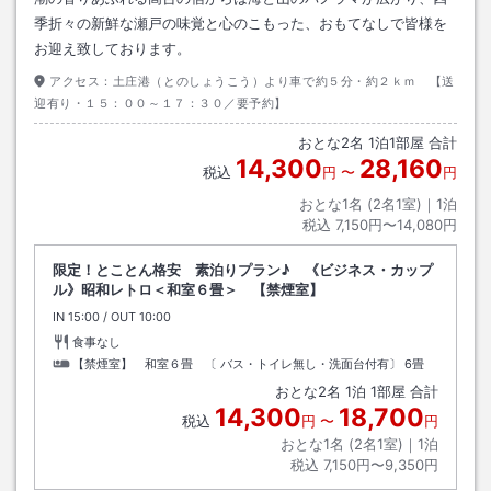
季折々の新鮮な瀬戸の味覚と心のこもった、おもてなしで皆様を
お迎え致しております。
アクセス：
土庄港（とのしょうこう）より車で約５分・約２ｋｍ 【送
迎有り・１５：００～１７：３０／要予約】
おとな
2
名
1
泊
1
部屋 合計
14,300
28,160
税込
円
〜
円
おとな1名 (
2
名1室)｜
1
泊
税込
7,150円〜14,080円
限定！とことん格安 素泊りプラン♪ 《ビジネス・カップ
ル》昭和レトロ＜和室６畳＞ 【禁煙室】
IN
チェックイン
15:00
/ OUT
チェックアウト
10:00
食事なし
【禁煙室】 和室６畳 〔 バス・トイレ無し・洗面台付有〕
6畳
おとな
2
名
1
泊
1
部屋 合計
14,300
18,700
税込
円
〜
円
おとな1名 (
2
名1室)｜
1
泊
税込
7,150円〜9,350円