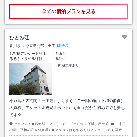
全ての宿泊プランを見る
ひとみ荘
地図
香川県
小豆島北部・土庄
お客様アンケート評価
対象外
るるぶトラベル評価
集計中
駐車場あり
小豆島の表玄関「土庄港」よりすぐ！二十四の瞳（平和の群像）
の真横、アクセス＆観光スポットにも至近だから初めてでも安心
です☆
アクセス：
■高速艇・フェリーにて『土庄港』下港、目の前! ■ 二十四
の瞳・平和の群像の真横♪ ■アクセスはもちろん観光スポットにも至近な
ので初めての小豆島でも安心してお越し頂けます。