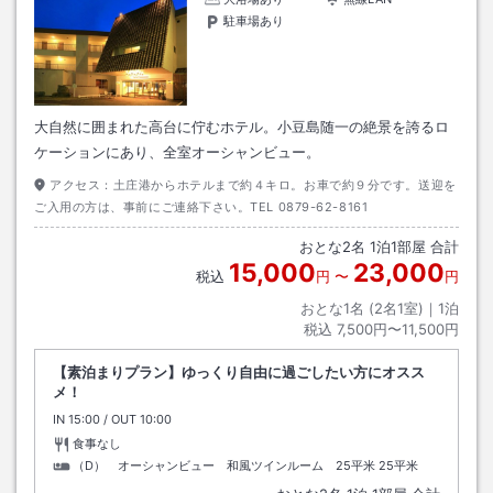
駐車場あり
大自然に囲まれた高台に佇むホテル。小豆島随一の絶景を誇るロ
ケーションにあり、全室オーシャンビュー。
アクセス：
土庄港からホテルまで約４キロ。お車で約９分です。送迎を
ご入用の方は、事前にご連絡下さい。TEL 0879-62-8161
おとな
2
名
1
泊
1
部屋 合計
15,000
23,000
税込
円
〜
円
おとな1名 (
2
名1室)｜
1
泊
税込
7,500円〜11,500円
【素泊まりプラン】ゆっくり自由に過ごしたい方にオスス
メ！
IN
チェックイン
15:00
/ OUT
チェックアウト
10:00
食事なし
（D） オーシャンビュー 和風ツインルーム 25平米
25平米