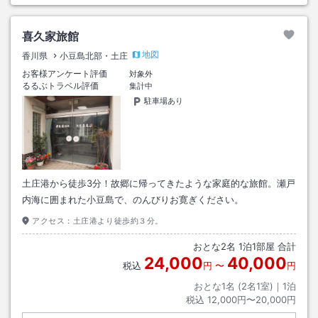
喜久家旅館
地図
香川県
小豆島北部・土庄
お客様アンケート評価
対象外
るるぶトラベル評価
集計中
駐車場あり
土庄港から徒歩3分！故郷に帰ってきたような家庭的な旅館。瀬戸
内海に囲まれた小豆島で、のんびりお寛ぎください。
アクセス：
土庄港より徒歩約３分。
おとな
2
名
1
泊
1
部屋 合計
24,000
40,000
税込
円
〜
円
おとな1名 (
2
名1室)｜
1
泊
税込
12,000円〜20,000円