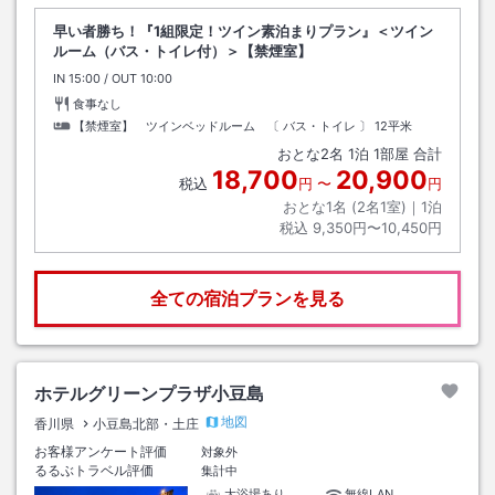
早い者勝ち！『1組限定！ツイン素泊まりプラン』＜ツイン
ルーム（バス・トイレ付）＞【禁煙室】
IN
チェックイン
15:00
/ OUT
チェックアウト
10:00
食事なし
【禁煙室】 ツインベッドルーム 〔 バス・トイレ 〕
12平米
おとな
2
名
1
泊
1
部屋 合計
18,700
20,900
税込
円
〜
円
おとな1名 (
2
名1室)｜
1
泊
税込
9,350円〜10,450円
全ての宿泊プランを見る
ホテルグリーンプラザ小豆島
地図
香川県
小豆島北部・土庄
お客様アンケート評価
対象外
るるぶトラベル評価
集計中
大浴場あり
無線LAN