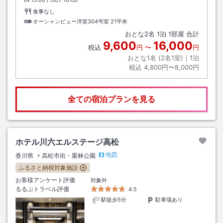
IN
チェックイン
15:00
/ OUT
チェックアウト
10:00
食事なし
オーシャンビュー洋室304号室
21平米
おとな
2
名
1
泊
1
部屋 合計
9,600
16,000
税込
円
〜
円
おとな1名 (
2
名1室)｜
1
泊
税込
4,800円〜8,000円
全ての宿泊プランを見る
ホテル川六エルステージ高松
地図
香川県
高松市街・栗林公園
ふるさと納税対象施設
お客様アンケート評価
対象外
るるぶトラベル評価
4.5
駅徒歩5分
駐車場あり