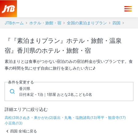
JTBホーム
ホテル・旅館・宿
全国の素泊まりプラン
四国
『『素泊まりプラン』ホテル・旅館・温泉
宿』香川県のホテル・旅館・宿
素泊まりとは食事がつかない宿泊のみの宿泊料金が安いプランです。食
事の時間を気にせず自由に旅行を楽しみたい方に♪
条件を変更する
香川県
日付未定 - 1泊｜1部屋 おとな2名,こども0名
詳細エリアに絞り込む
高松
(
39
)
さぬき・東かがわ
(
2
)
坂出・丸亀・塩飽諸島
(
13
)
琴平・観音寺
(
17
)
小豆島
(
13
)
四国 全域に戻る