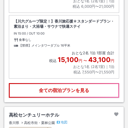
おとな1名 (
2
名1室)｜
1
泊
税込
6,000円〜21,000円
【川六グループ限定！】香川旅応援☆スタンダードプラン・
素泊まり・大浴場・サウナで快適ステイ
IN
チェックイン
15:00
/ OUT
チェックアウト
10:00
食事なし
【禁煙】メインタワーダブル
16平米
おとな
2
名
1
泊
1
部屋 合計
15,100
43,100
税込
円
〜
円
おとな1名 (
2
名1室)｜
1
泊
税込
7,550円〜21,550円
全ての宿泊プランを見る
高松センチュリーホテル
地図
香川県
高松市街・栗林公園