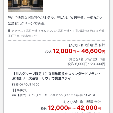
静かで快適な宿泊特化型ホテル。光LAN、WIFI完備。一棟丸ごと
禁煙館はクリーンで快適。
アクセス：
高松空港→リムジンバス高松空港から高松駅行き約３５分兵
庫町下車→徒歩約３分
おとな
2
名
1
泊
1
部屋 合計
12,000
46,600
税込
円
〜
円
おとな1名 (
2
名1室)｜
1
泊
税込
6,000円〜23,300円
【川六グループ限定！】香川旅応援☆スタンダードプラン・
素泊まり・大浴場・サウナで快適ステイ
IN
チェックイン
15:00
/ OUT
チェックアウト
10:00
食事なし
【禁煙】メインタワースーペリアシングル1室2名利用
14.4平米
おとな
2
名
1
泊
1
部屋 合計
12,000
42,000
税込
円
〜
円