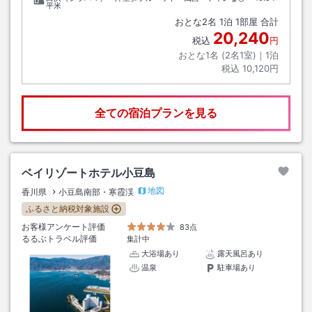
平米
おとな
2
名
1
泊
1
部屋 合計
20,240
税込
円
おとな1名 (
2
名1室)｜
1
泊
税込
10,120円
全ての宿泊プランを見る
ベイリゾートホテル小豆島
地図
香川県
小豆島南部・寒霞渓
ふるさと納税対象施設
お客様アンケート評価
83点
るるぶトラベル評価
集計中
大浴場あり
露天風呂あり
温泉
駐車場あり