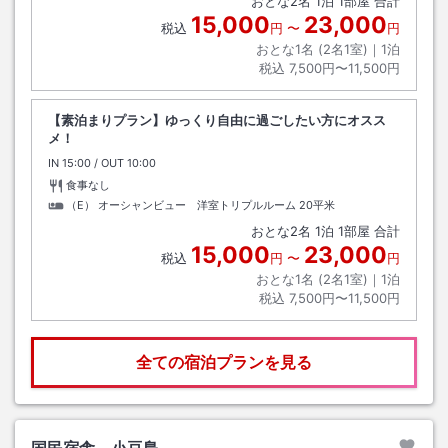
おとな
2
名
1
泊
1
部屋 合計
15,000
23,000
税込
円
〜
円
おとな1名 (
2
名1室)｜
1
泊
税込
7,500円〜11,500円
【素泊まりプラン】ゆっくり自由に過ごしたい方にオスス
メ！
IN
チェックイン
15:00
/ OUT
チェックアウト
10:00
食事なし
（E） オーシャンビュー 洋室トリプルルーム
20平米
おとな
2
名
1
泊
1
部屋 合計
15,000
23,000
税込
円
〜
円
おとな1名 (
2
名1室)｜
1
泊
税込
7,500円〜11,500円
全ての宿泊プランを見る
国民宿舎 小豆島