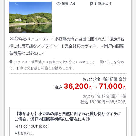
無線LAN
駐車場あり
2022年春リニューアル！小豆島の海と自然に囲まれた＼最大8名
様ご利用可能な／プライベート完全貸切のヴィラ。＜瀬戸内国際
芸術祭のご滞在に＞
アクセス：
坂手港よりお車にて約5分（1.7kmほど） 買い出しを含め
て、お車でのお越しを強くお勧めします。
おとな
2
名
1
泊
1
部屋 合計
36,200
71,000
税込
円
〜
円
おとな1名 (
2
名1室)｜
1
泊
税込
18,100円〜35,500円
【素泊まり】小豆島の海と自然に囲まれた貸し切りヴィラに
ご滞在。瀬戸内国際芸術祭のご滞在にも◎
IN
チェックイン
15:00
/ OUT
チェックアウト
10:00
食事なし