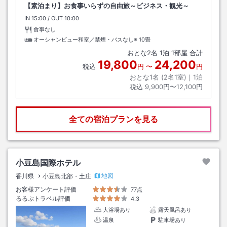
【素泊まり】お食事いらずの自由旅～ビジネス・観光～
IN
チェックイン
15:00
/ OUT
チェックアウト
10:00
食事なし
オーシャンビュー和室／禁煙・バスなし※
10畳
おとな
2
名
1
泊
1
部屋 合計
19,800
24,200
税込
円
〜
円
おとな1名 (
2
名1室)｜
1
泊
税込
9,900円〜12,100円
全ての宿泊プランを見る
小豆島国際ホテル
地図
香川県
小豆島北部・土庄
お客様アンケート評価
77点
るるぶトラベル評価
4.3
大浴場あり
露天風呂あり
温泉
駐車場あり