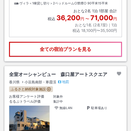
ヴィラ＜1棟貸し切り＞2ベッドルーム○禁煙○
90平米15平米
おとな
2
名
1
泊
1
部屋 合計
36,200
71,000
税込
円
〜
円
おとな1名 (
2
名1室)｜
1
泊
税込
18,100円〜35,500円
全ての宿泊プランを見る
全室オーシャンビュー 森口屋アートスクエア
地図
香川県
小豆島南部・寒霞渓
ふるさと納税対象施設
お客様アンケート評価
対象外
るるぶトラベル評価
集計中
無線LAN
駐車場あり