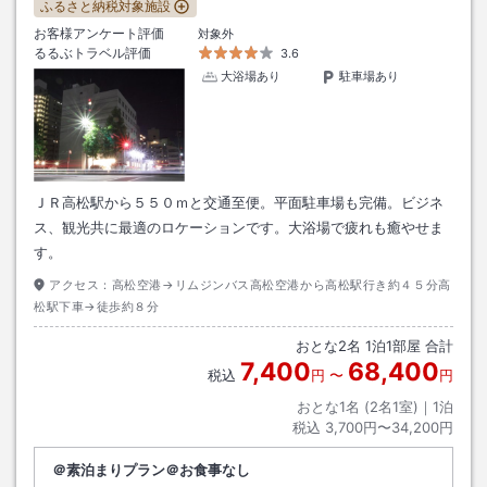
ふるさと納税対象施設
お客様アンケート評価
対象外
るるぶトラベル評価
3.6
大浴場あり
駐車場あり
ＪＲ高松駅から５５０ｍと交通至便。平面駐車場も完備。ビジネ
ス、観光共に最適のロケーションです。大浴場で疲れも癒やせま
す。
アクセス：
高松空港→リムジンバス高松空港から高松駅行き約４５分高
松駅下車→徒歩約８分
おとな
2
名
1
泊
1
部屋 合計
7,400
68,400
税込
円
〜
円
おとな1名 (
2
名1室)｜
1
泊
税込
3,700円〜34,200円
＠素泊まりプラン＠お食事なし