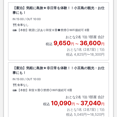
【素泊】気軽に島旅★非日常を体験！！小豆島の観光・お仕
事にも！
IN
チェックイン
15:00
/ OUT
チェックアウト
10:00
食事なし
【本館】眺望に訳あり和室８畳◆禁煙◇WiFi接続可
8畳
おとな
2
名
1
泊
1
部屋 合計
9,650
36,600
税込
円
〜
円
おとな1名 (
2
名1室)｜
1
泊
税込
4,825円〜18,300円
【素泊】気軽に島旅★非日常を体験！！小豆島の観光・お仕
事にも！
IN
チェックイン
15:00
/ OUT
チェックアウト
10:00
食事なし
【本館】和室６畳◇禁煙◇WiFi接続可
6畳
おとな
2
名
1
泊
1
部屋 合計
10,090
37,040
税込
円
〜
円
おとな1名 (
2
名1室)｜
1
泊
税込
5,045円〜18,520円