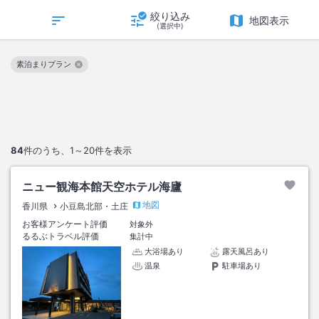
絞り込み
地図表示
(選択中)
素泊まりプラン
この絞り込み条件を解除
84
件のうち、
1～20
件を表示
ニュー観海本館天空ホテル海廬
地図
香川県
小豆島北部・土庄
お客様アンケート評価
対象外
るるぶトラベル評価
集計中
大浴場あり
露天風呂あり
温泉
駐車場あり