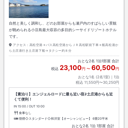
自然と美しく調和し、どのお部屋からも瀬戸内のすばらしい景観
が眺められる小豆島最大収容の多目的シーサイドリゾートホテル
です。
アクセス：
高松空港→バス高松空港からＪＲ高松駅前下車→船高松港か
ら土庄港行き土庄港下船→タクシー約８分
おとな
2
名
1
泊
1
部屋 合計
23,100
60,500
税込
円
〜
円
おとな1名 (
2
名1室)｜
1
泊
税込
11,550円〜30,250円
【素泊り】エンジェルロードに最も近い宿♪土庄港からも近
くて便利！
IN
チェックイン
15:00
/ OUT
チェックアウト
10:00
食事なし
喫煙◇スタンダード◇和洋室【オーシャンビュー】
6畳20平米
おとな
2
名
1
泊
1
部屋 合計