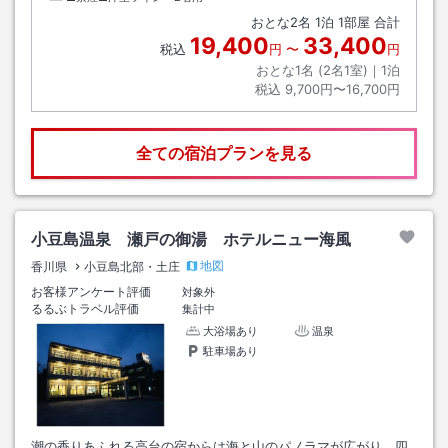
おとな
2
名
1
泊
1
部屋 合計
19,400
33,400
税込
円
〜
円
おとな1名 (
2
名1室)｜
1
泊
税込
9,700円〜16,700円
全ての宿泊プランを見る
小豆島温泉 瀬戸の御湯 ホテルニュー海風
地図
香川県
小豆島北部・土庄
お客様アンケート評価
対象外
るるぶトラベル評価
集計中
大浴場あり
温泉
駐車場あり
潮の香りあふれる高台の宿からは海と山のパノラマが広がり、四