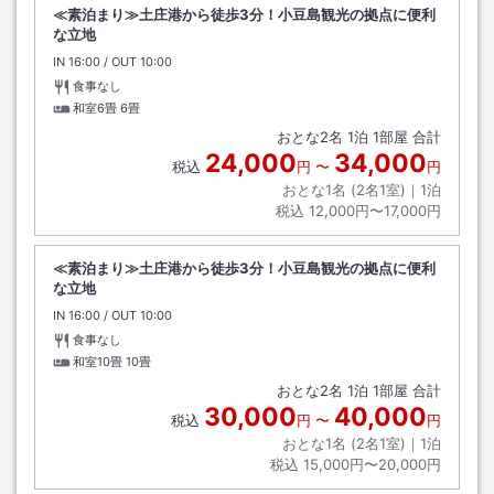
≪素泊まり≫土庄港から徒歩3分！小豆島観光の拠点に便利
な立地
IN
チェックイン
16:00
/ OUT
チェックアウト
10:00
食事なし
和室6畳
6畳
おとな
2
名
1
泊
1
部屋 合計
24,000
34,000
税込
円
〜
円
おとな1名 (
2
名1室)｜
1
泊
税込
12,000円〜17,000円
≪素泊まり≫土庄港から徒歩3分！小豆島観光の拠点に便利
な立地
IN
チェックイン
16:00
/ OUT
チェックアウト
10:00
食事なし
和室10畳
10畳
おとな
2
名
1
泊
1
部屋 合計
30,000
40,000
税込
円
〜
円
おとな1名 (
2
名1室)｜
1
泊
税込
15,000円〜20,000円