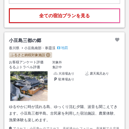
全ての宿泊プランを見る
小豆島三都の郷
地図
香川県
小豆島南部・寒霞渓
ふるさと納税対象施設
お客様アンケート評価
対象外
るるぶトラベル評価
集計中
大浴場あり
露天風呂あり
駐車場あり
ゆるやかに時が流れる島、ゆっくり沈む夕陽、波音も聞こえてき
ます。小豆島三都半島。古民家を利用した宿泊施設、農業体験、
漁業体験も楽しめます。
アクセス：
小豆島へのアクセス 高松港からフェリー、高速艇で土庄港