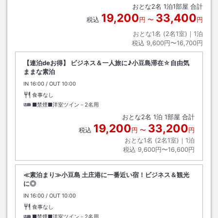
おとな
2
名
1
泊
1
部屋 合計
19,200
33,400
税込
円
〜
円
おとな1名 (
2
名1室)｜
1
泊
税込
9,600円〜16,700円
【連泊deお得】 ビジネス＆一人旅に♪小豆島滞在☆自由気
ままな素泊
IN
チェックイン
16:00
/ OUT
チェックアウト
10:00
食事なし
■禁煙■洋室ツイン－2名用
おとな
2
名
1
泊
1
部屋 合計
19,200
33,200
税込
円
〜
円
おとな1名 (
2
名1室)｜
1
泊
税込
9,600円〜16,600円
≪素泊まり≫小豆島 土庄港に一番近い宿！ビジネス＆観光
に◎
IN
チェックイン
16:00
/ OUT
チェックアウト
10:00
食事なし
■禁煙■洋室ツイン－2名用