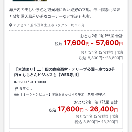
瀬戸内の美しい景色と観光地に近い絶好の立地。最上階湯元温泉
と貸切露天風呂や浴衣コーナーなど施設も充実。
アクセス：
船小豆島土庄港→タクシー約３０分
おとな
2
名
1
泊
1
部屋 合計
17,600
57,600
税込
円
〜
円
おとな1名 (
2
名1室)｜
1
泊
税込
8,800円〜28,800円
【素泊まり】二十四の瞳映画村・オリーブ公園へ車で20分
内★もちろんビジネスも【WEB専用】
IN
チェックイン
15:00
/ OUT
チェックアウト
10:00
食事なし
【オーシャンビュー】客室おまかせ４０平米 禁煙
40平米
おとな
2
名
1
泊
1
部屋 合計
17,600
26,400
税込
円
〜
円
おとな1名 (
2
名1室)｜
1
泊
税込
8,800円〜13,200円