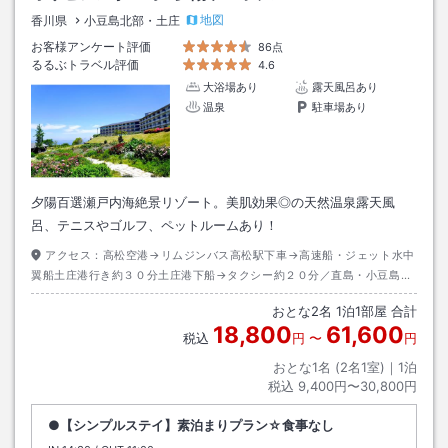
地図
香川県
小豆島北部・土庄
お客様アンケート評価
86点
るるぶトラベル評価
4.6
大浴場あり
露天風呂あり
温泉
駐車場あり
夕陽百選瀬戸内海絶景リゾート。美肌効果◎の天然温泉露天風
呂、テニスやゴルフ、ペットルームあり！
アクセス：
高松空港→リムジンバス高松駅下車→高速船・ジェット水中
翼船土庄港行き約３０分土庄港下船→タクシー約２０分／直島・小豆島間
チャーターフェリー
おとな
2
名
1
泊
1
部屋 合計
18,800
61,600
税込
円
〜
円
おとな1名 (
2
名1室)｜
1
泊
税込
9,400円〜30,800円
●【シンプルステイ】素泊まりプラン☆食事なし