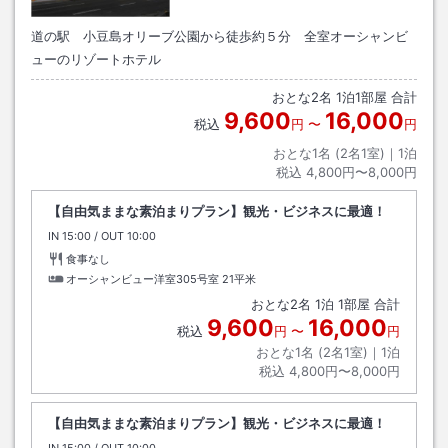
道の駅 小豆島オリーブ公園から徒歩約５分 全室オーシャンビ
ューのリゾートホテル
おとな
2
名
1
泊
1
部屋 合計
9,600
16,000
税込
円
〜
円
おとな1名 (
2
名1室)｜
1
泊
税込
4,800円〜8,000円
【自由気ままな素泊まりプラン】観光・ビジネスに最適！
IN
チェックイン
15:00
/ OUT
チェックアウト
10:00
食事なし
オーシャンビュー洋室305号室
21平米
おとな
2
名
1
泊
1
部屋 合計
9,600
16,000
税込
円
〜
円
おとな1名 (
2
名1室)｜
1
泊
税込
4,800円〜8,000円
【自由気ままな素泊まりプラン】観光・ビジネスに最適！