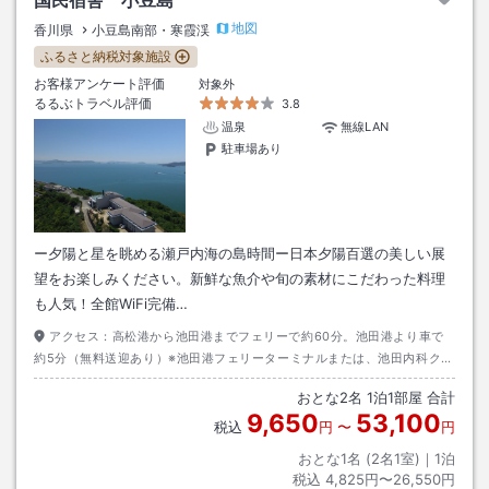
地図
香川県
小豆島南部・寒霞渓
ふるさと納税対象施設
お客様アンケート評価
対象外
るるぶトラベル評価
3.8
温泉
無線LAN
駐車場あり
ー夕陽と星を眺める瀬戸内海の島時間ー日本夕陽百選の美しい展
望をお楽しみください。新鮮な魚介や旬の素材にこだわった料理
も人気！全館WiFi完備…
アクセス：
高松港から池田港までフェリーで約60分。池田港より車で
約5分（無料送迎あり）※池田港フェリーターミナルまたは、池田内科クリ
ニック前バス停までお迎え 15時－19時30分※お荷物お預かりのための送
おとな
2
名
1
泊
1
部屋 合計
迎はお受けしておりません。
9,650
53,100
税込
円
〜
円
おとな1名 (
2
名1室)｜
1
泊
税込
4,825円〜26,550円