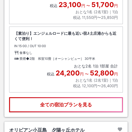
23,100
51,700
税込
円
〜
円
おとな1名 (
2
名1室)｜
1
泊
税込
11,550円〜25,850円
【素泊り】エンジェルロードに最も近い宿♪土庄港からも近
くて便利！
IN
チェックイン
15:00
/ OUT
チェックアウト
10:00
食事なし
禁煙◆2階 和室10畳［オーシャンビュー］
30平米
おとな
2
名
1
泊
1
部屋 合計
24,200
52,800
税込
円
〜
円
おとな1名 (
2
名1室)｜
1
泊
税込
12,100円〜26,400円
全ての宿泊プランを見る
オリビアン小豆島 夕陽ヶ丘ホテル