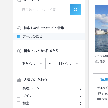
キーワード
検索したキーワード・特集
プールのある
料金 / おとな1名あたり
大浴場
温泉
〜
下限なし
上限なし
【早
人気のこだわり
チェッ
禁煙ルーム
9
夕食
ツイン
7
喫煙
和室
9