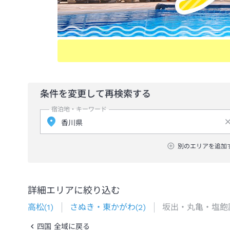
条件を変更して再検索する
宿泊地・キーワード
別のエリアを追加
詳細エリアに絞り込む
高松
(
1
)
さぬき・東かがわ
(
2
)
坂出・丸亀・塩飽
四国 全域に戻る