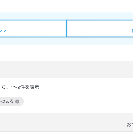
ン
うち、
1～9
件を表示
ルのある
絞り込み条件を解除
お