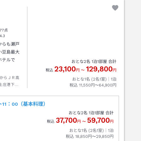
77点
4.3
からも瀬戸
小豆島最大
ホテルで
おとな
2
名
1
泊
1
部屋 合計
23,100
129,800
税込
円
〜
円
からＪＲ高
おとな1名 (
2
名1室)｜
1
泊
土庄港下船
税込
11,550円〜64,900円
11：00（基本料理）
おとな
2
名
1
泊
1
部屋 合計
37,700
59,700
税込
円
〜
円
おとな1名 (
2
名1室)｜
1
泊
税込
18,850円〜29,850円