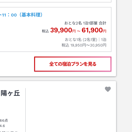
11：00（基本料理）
おとな
2
名
1
泊
1
部屋 合計
39,900
61,900
税込
円
〜
円
おとな1名 (
2
名1室)｜
1
泊
税込
19,950円〜30,950円
全ての宿泊プランを見る
夕陽ヶ丘
86点
4.6