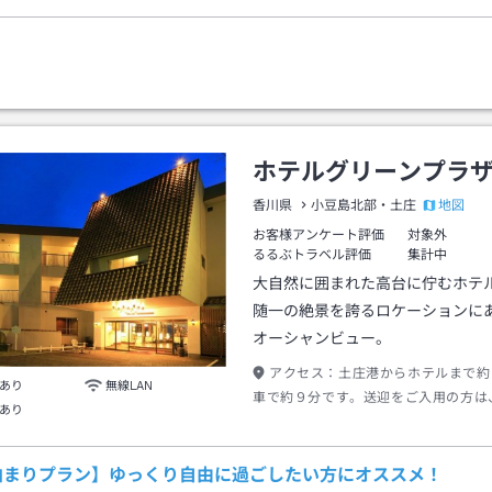
ホテルグリーンプラ
地図
香川県
小豆島北部・土庄
お客様アンケート評価
対象外
るるぶトラベル評価
集計中
大自然に囲まれた高台に佇むホテ
随一の絶景を誇るロケーションに
オーシャンビュー。
アクセス：
土庄港からホテルまで約
あり
無線LAN
車で約９分です。送迎をご入用の方は
あり
連絡下さい。TEL 0879-62-8161
泊まりプラン】ゆっくり自由に過ごしたい方にオススメ！