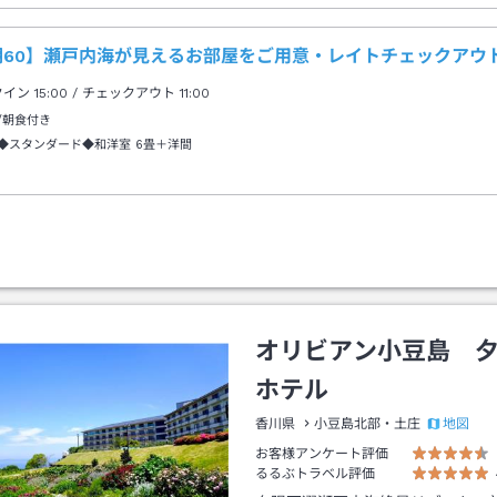
期60】瀬戸内海が見えるお部屋をご用意・レイトチェックアウト
クイン
15:00
/ チェックアウト
11:00
/朝食付き
◆スタンダード◆和洋室
6畳＋洋間
オリビアン小豆島 
ホテル
地図
香川県
小豆島北部・土庄
お客様アンケート評価
るるぶトラベル評価