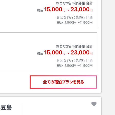
おとな
2
名
1
泊
1
部屋 合計
15,000
23,000
税込
円
〜
円
おとな1名 (
2
名1室)｜
1
泊
税込
7,500円〜11,500円
おとな
2
名
1
泊
1
部屋 合計
15,000
23,000
税込
円
〜
円
おとな1名 (
2
名1室)｜
1
泊
税込
7,500円〜11,500円
全ての宿泊プランを見る
小豆島