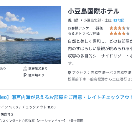
小豆島国際ホテル
地図
香川県
小豆島北部・土庄
お客様アンケート評価
るるぶトラベル評価
自然と美しく調和し、どのお部屋
内のすばらしい景観が眺められる
収容の多目的シーサイドリゾート
す。
あり
露天風呂あり
アクセス：
高松空港→バス高松空港
駐車場あり
松駅前下車→船高松港から土庄港行き
→タクシー約８分
期60】瀬戸内海が見えるお部屋をご用意・レイトチェックアウト
クイン
15:00
/ チェックアウト
11:00
/朝食付き
◇スタンダード◇和洋室【オーシャンビュー】
6畳＋洋間