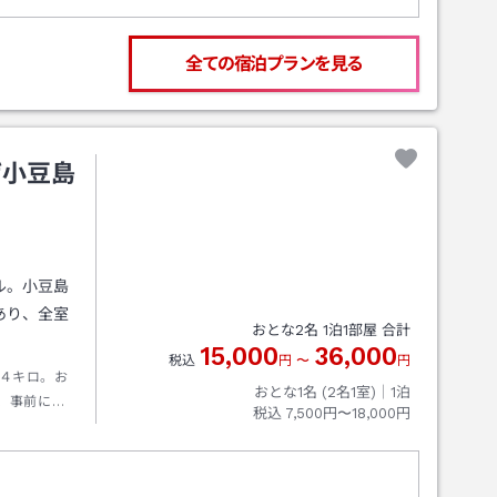
全ての宿泊プランを見る
ザ小豆島
ル。小豆島
あり、全室
おとな
2
名
1
泊
1
部屋 合計
15,000
36,000
税込
円
〜
円
４キロ。お
おとな1名 (
2
名1室)｜
1
泊
、事前にご
税込
7,500円〜18,000円