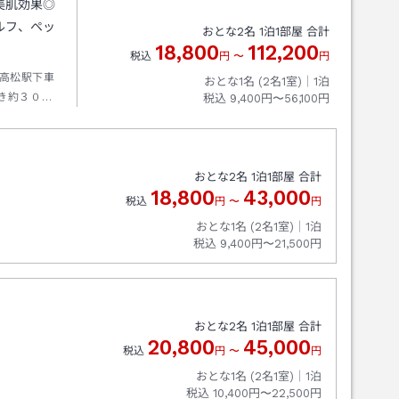
美肌効果◎
ルフ、ペッ
おとな
2
名
1
泊
1
部屋 合計
18,800
112,200
税込
円
〜
円
高松駅下車
おとな1名 (
2
名1室)｜
1
泊
き約３０分
税込
9,400円〜56,100円
・小豆島間
おとな
2
名
1
泊
1
部屋 合計
18,800
43,000
税込
円
〜
円
おとな1名 (
2
名1室)｜
1
泊
税込
9,400円〜21,500円
おとな
2
名
1
泊
1
部屋 合計
20,800
45,000
税込
円
〜
円
おとな1名 (
2
名1室)｜
1
泊
税込
10,400円〜22,500円