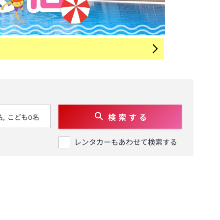
検 索 す る
レンタカーもあわせて検索する