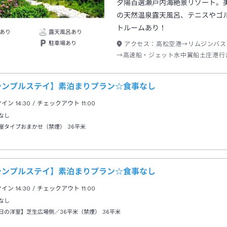
夕陽百選瀬戸内海絶景リゾート。
の天然温泉露天風呂、テニスやゴ
トルームあり！
あり
露天風呂あり
駐車場あり
アクセス：
高松空港→リムジンバス
→高速船・ジェット水中翼船土庄港行
土庄港下船→タクシー約２０分／直島
チャーターフェリー
シンプルステイ】素泊まりプラン☆食事なし
クイン
14:30
/ チェックアウト
11:00
なし
屋タイプおまかせ（禁煙）
36平米
シンプルステイ】素泊まりプラン☆食事なし
クイン
14:30
/ チェックアウト
11:00
なし
日の洋室】芝生広場側／36平米（禁煙）
36平米