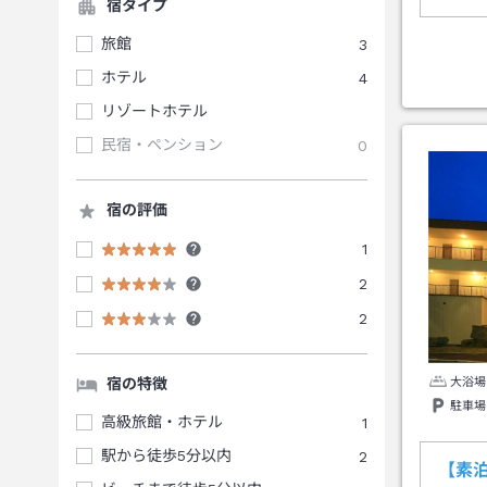
宿タイプ
旅館
3
ホテル
4
リゾートホテル
民宿・ペンション
0
宿の評価
1
2
2
大浴場
宿の特徴
駐車場
高級旅館・ホテル
1
駅から徒歩5分以内
2
【素