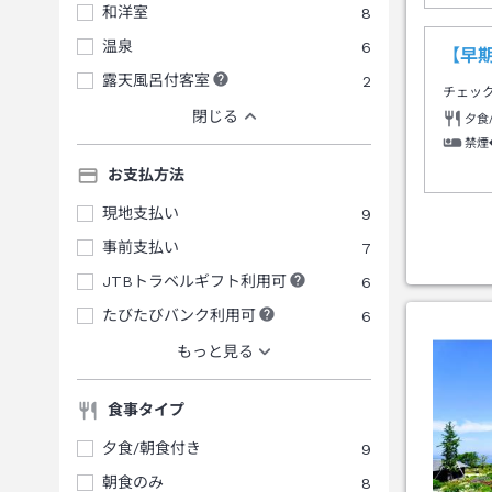
和洋室
8
温泉
6
【早
露天風呂付客室
2
チェッ
閉じる
夕食
禁煙
お支払方法
現地支払い
9
事前支払い
7
JTBトラベルギフト利用可
6
たびたびバンク利用可
6
もっと見る
食事タイプ
夕食/朝食付き
9
朝食のみ
8