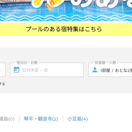
プールのある宿特集はこちら
宿泊日・日数
部屋数・人数
する
諸島
(
0
)
琴平・観音寺
(
2
)
小豆島
(
4
)