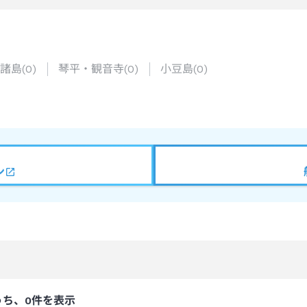
諸島
(
0
)
琴平・観音寺
(
0
)
小豆島
(
0
)
ン
うち、0件を表示