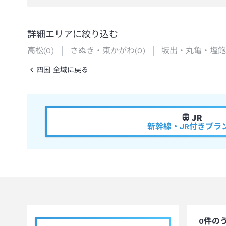
詳細エリアに絞り込む
高松
(
0
)
さぬき・東かがわ
(
0
)
坂出・丸亀・塩飽
四国 全域に戻る
新幹線・JR付きプラ
0
件の