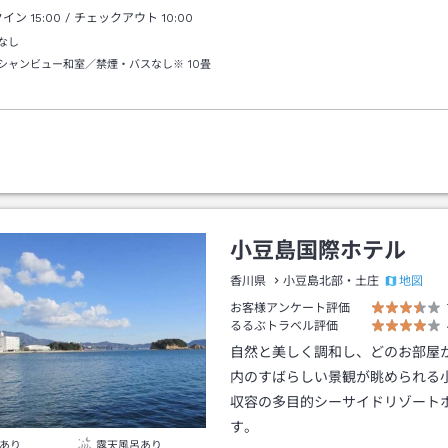
クイン
15:00
/ チェックアウト
10:00
なし
シャンビュー和室／禁煙・バスなし※
10畳
小豆島国際ホテル
地図
香川県
小豆島北部・土庄
お客様アンケート評価
るるぶトラベル評価
自然と美しく調和し、どのお部屋
内のすばらしい景観が眺められる
収容の多目的シーサイドリゾート
す。
あり
露天風呂あり