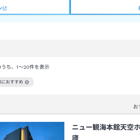
ン
のうち、
1～20
件を表示
旅におすすめ
絞り込み条件を解除
お
ニュー観海本館天空
廬