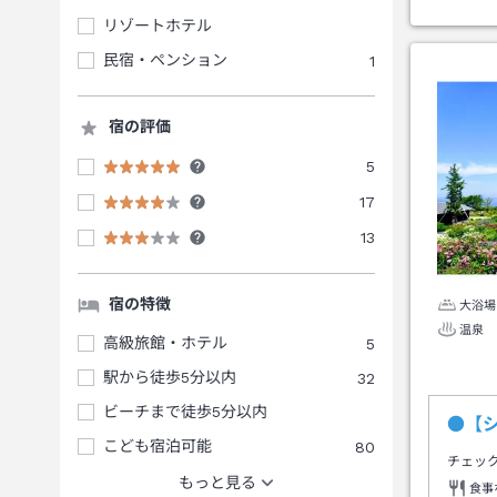
リゾートホテル
民宿・ペンション
1
宿の評価
5
17
13
宿の特徴
大浴場
温泉
高級旅館・ホテル
5
駅から徒歩5分以内
32
ビーチまで徒歩5分以内
●【
こども宿泊可能
80
チェッ
もっと見る
食事