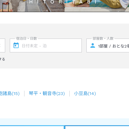
宿泊日・日数
部屋数・人数
する
飽諸島
(
15
)
琴平・観音寺
(
23
)
小豆島
(
14
)