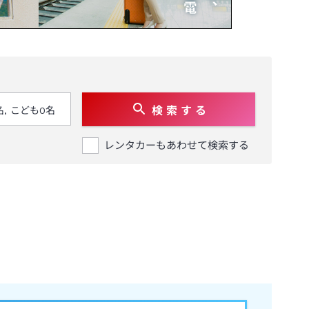
検 索 す る
レンタカーもあわせて検索する