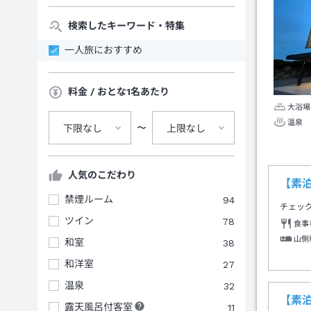
検索したキーワード・特集
一人旅におすすめ
料金 / おとな1名あたり
大浴場
温泉
〜
下限なし
上限なし
人気のこだわり
【素
禁煙ルーム
94
チェッ
ツイン
78
食事
山側
和室
38
和洋室
27
温泉
32
【素
露天風呂付客室
11