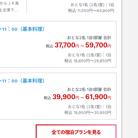
からＪＲ高
おとな1名 (
2
名1室)｜
1
泊
土庄港下船
税込
11,550円〜64,900円
11：00（基本料理）
おとな
2
名
1
泊
1
部屋 合計
37,700
59,700
税込
円
〜
円
おとな1名 (
2
名1室)｜
1
泊
税込
18,850円〜29,850円
11：00（基本料理）
おとな
2
名
1
泊
1
部屋 合計
39,900
61,900
税込
円
〜
円
おとな1名 (
2
名1室)｜
1
泊
税込
19,950円〜30,950円
全ての宿泊プランを見る