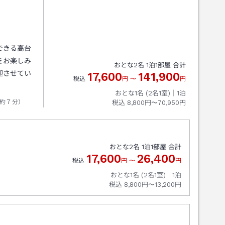
できる高台
をお楽しみ
おとな
2
名
1
泊
1
部屋 合計
迎させてい
17,600
141,900
税込
円
〜
円
おとな1名 (
2
名1室)｜
1
泊
約７分）
税込
8,800円〜70,950円
おとな
2
名
1
泊
1
部屋 合計
17,600
26,400
税込
円
〜
円
おとな1名 (
2
名1室)｜
1
泊
税込
8,800円〜13,200円