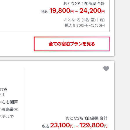
おとな
2
名
1
泊
1
部屋 合計
19,800
24,200
税込
円
〜
円
おとな1名 (
2
名1室)｜
1
泊
税込
9,900円〜12,100円
全ての宿泊プランを見る
77点
4.3
からも瀬戸
小豆島最大
ホテルで
おとな
2
名
1
泊
1
部屋 合計
23,100
129,800
税込
円
〜
円