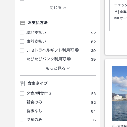
チェッ
閉じる
食事
オー
お支払方法
現地支払い
92
事前支払い
82
JTBトラベルギフト利用可
39
たびたびバンク利用可
39
もっと見る
食事タイプ
夕食/朝食付き
53
朝食のみ
82
食事なし
84
夕食のみ
6
大浴場