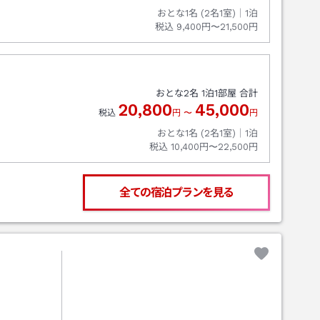
おとな1名 (
2
名1室)｜
1
泊
税込
9,400円〜21,500円
おとな
2
名
1
泊
1
部屋 合計
20,800
45,000
税込
円
〜
円
おとな1名 (
2
名1室)｜
1
泊
税込
10,400円〜22,500円
全ての宿泊プランを見る