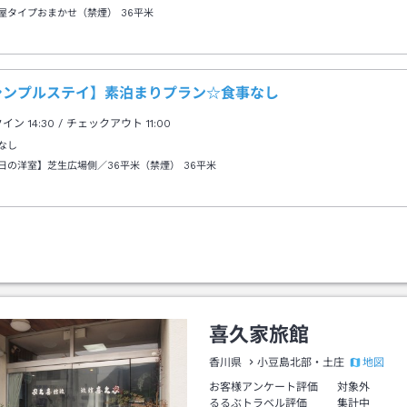
屋タイプおまかせ（禁煙）
36平米
シンプルステイ】素泊まりプラン☆食事なし
クイン
14:30
/ チェックアウト
11:00
なし
日の洋室】芝生広場側／36平米（禁煙）
36平米
喜久家旅館
地図
香川県
小豆島北部・土庄
お客様アンケート評価
対象外
るるぶトラベル評価
集計中