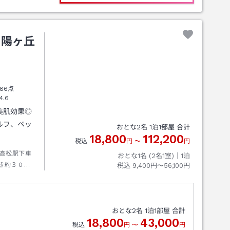
夕陽ヶ丘
86点
4.6
美肌効果◎
ルフ、ペッ
おとな
2
名
1
泊
1
部屋 合計
18,800
112,200
税込
円
〜
円
高松駅下車
おとな1名 (
2
名1室)｜
1
泊
き約３０分
税込
9,400円〜56,100円
・小豆島間
おとな
2
名
1
泊
1
部屋 合計
18,800
43,000
税込
円
〜
円