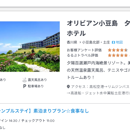
オリビアン小豆島 
ホテル
地図
香川県
小豆島北部・土庄
お客様アンケート評価
るるぶトラベル評価
夕陽百選瀬戸内海絶景リゾート。
の天然温泉露天風呂、テニスやゴ
トルームあり！
あり
露天風呂あり
駐車場あり
アクセス：
高松空港→リムジンバス
→高速船・ジェット水中翼船土庄港行
土庄港下船→タクシー約２０分／直島
チャーターフェリー
シンプルステイ】素泊まりプラン☆食事なし
クイン
14:30
/ チェックアウト
11:00
なし