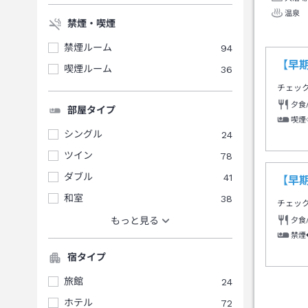
温泉
禁煙・喫煙
禁煙ルーム
94
【早
喫煙ルーム
36
チェッ
夕食
部屋タイプ
喫煙
シングル
24
ツイン
78
ダブル
41
【早
和室
38
チェッ
もっと見る
夕食
禁煙
宿タイプ
旅館
24
ホテル
72