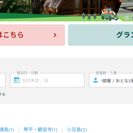
はこちら
グラ
宿泊日・日数
部屋数・人数
する
諸島
(
1
)
琴平・観音寺
(
1
)
小豆島
(
2
)