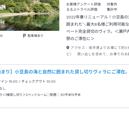
お客様アンケート評価
対象外
るるぶトラベル評価
集計中
2022年春リニューアル！小豆島
囲まれた＼最大8名様ご利用可能
ベート完全貸切のヴィラ。＜瀬戸
AN
駐車場あり
祭のご滞在に＞
アクセス：
坂手港よりお車にて約5分
ど） 買い出しを含めて、お車でのお
お勧めします。
泊まり】小豆島の海と自然に囲まれた貸し切りヴィラにご滞在
クイン
15:00
/ チェックアウト
10:00
なし
ラ＜1棟貸し切り＞2ベッドルーム○禁煙○
90平米15平米