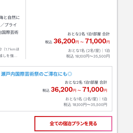
の海と自然に
な／プライ
内国際芸術
おとな
2
名
1
泊
1
部屋 合計
36,200
71,000
税込
円
〜
円
（1.7kmほ
おとな1名 (
2
名1室)｜
1
泊
越しを強く
税込
18,100円〜35,500円
。瀬戸内国際芸術祭のご滞在にも◎
おとな
2
名
1
泊
1
部屋 合計
36,200
71,000
税込
円
〜
円
おとな1名 (
2
名1室)｜
1
泊
税込
18,100円〜35,500円
全ての宿泊プランを見る