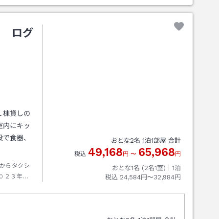
Ａ ログ
１棟貸しの
室内にキッ
設で食器、
おとな
2
名
1
泊
1
部屋 合計
49,168
65,968
税込
円
〜
円
からタクシ
おとな1名 (
2
名1室)｜
1
泊
０２３年１
税込
24,584円〜32,984円
速「坂出北
１６号線
料駐車場は