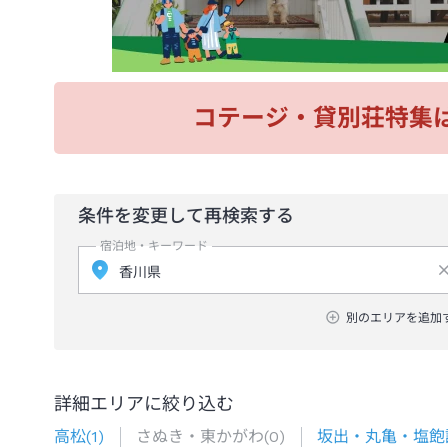
コテージ・貸別荘特集
条件を変更して再検索する
宿泊地・キーワード
別のエリアを追加
詳細エリアに絞り込む
高松
(
1
)
さぬき・東かがわ
(
0
)
坂出・丸亀・塩飽