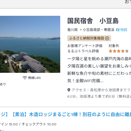
お
国民宿舎 小豆島
地図
香川県
小豆島南部・寒霞渓
ふるさと納税対象施設
お客様アンケート評価
対象外
るるぶトラベル評価
ー夕陽と星を眺める瀬戸内海の島
夕陽百選の美しい展望をお楽しみ
新鮮な魚介や旬の素材にこだわっ
無線LAN
気！全館WiFi完備…
あり
アクセス：
高松港から池田港までフ
60分。池田港より車で約5分（無料送
池田港フェリーターミナルまたは、池
ニック前バス停までお迎え 15時－19
ッジ】【素泊】木造ロッジまるごと1棟！別荘のように自由に離
荷物お預かりのための送迎はお受けし
ん。
クイン
15:00
/ チェックアウト
10:00