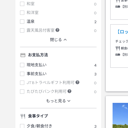
食事
和室
0
【別
和洋室
0
温泉
2
露天風呂付客室
0
【ロ
閉じる
チェッ
朝食
お支払方法
【別
現地支払い
4
事前支払い
3
JTBトラベルギフト利用可
0
たびたびバンク利用可
0
もっと見る
食事タイプ
夕食/朝食付き
3