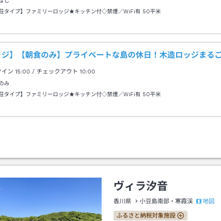
なし
荘タイプ】ファミリーロッジ★キッチン付◇禁煙／WiFi有
50平米
ッジ】【朝食のみ】プライベートな島の休日！木造ロッジまるご
クイン
15:00
/ チェックアウト
10:00
のみ
荘タイプ】ファミリーロッジ★キッチン付◇禁煙／WiFi有
50平米
ヴィラ汐音
地図
香川県
小豆島南部・寒霞渓
ふるさと納税対象施設