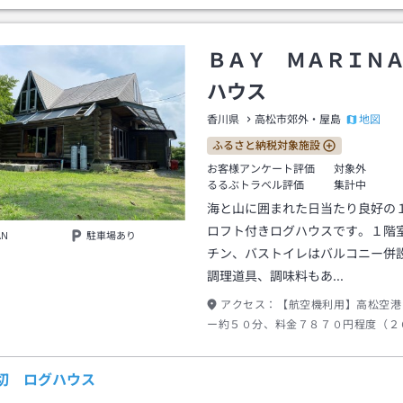
ＢＡＹ ＭＡＲＩＮ
ハウス
地図
香川県
高松市郊外・屋島
ふるさと納税対象施設
お客様アンケート評価
対象外
るるぶトラベル評価
集計中
海と山に囲まれた日当たり良好の
ロフト付きログハウスです。１階
AN
駐車場あり
チン、バストイレはバルコニー併
調理道具、調味料もあ…
アクセス：
【航空機利用】高松空港
ー約５０分、料金７８７０円程度（２
０月現在）【自動車利用】瀬戸中央高
I．C」より、県道１８６号線から県道
貸切 ログハウス
へ。目標物：二本の高いヤシの木※無