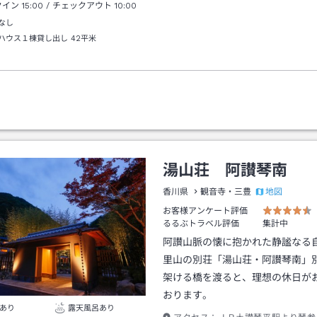
２台までです。
クイン
15:00
/ チェックアウト
10:00
なし
ハウス１棟貸し出し
42平米
湯山荘 阿讃琴南
地図
香川県
観音寺・三豊
お客様アンケート評価
るるぶトラベル評価
集計中
阿讃山脈の懐に抱かれた静謐なる
里山の別荘「湯山荘・阿讃琴南」
架ける橋を渡ると、理想の休日が
おります。
あり
露天風呂あり