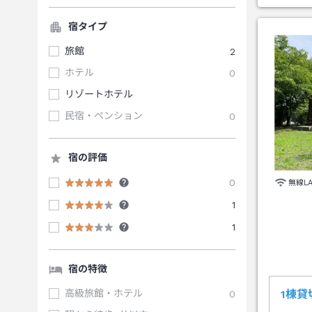
宿タイプ
旅館
2
ホテル
0
リゾートホテル
民宿・ペンション
0
宿の評価
0
無線L
1
1
宿の特徴
高級旅館・ホテル
0
1棟