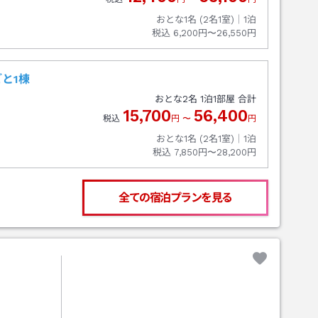
おとな1名 (
2
名1室)｜
1
泊
税込
6,200円〜26,550円
と1棟
おとな
2
名
1
泊
1
部屋 合計
15,700
56,400
税込
円
〜
円
おとな1名 (
2
名1室)｜
1
泊
税込
7,850円〜28,200円
全ての宿泊プランを見る