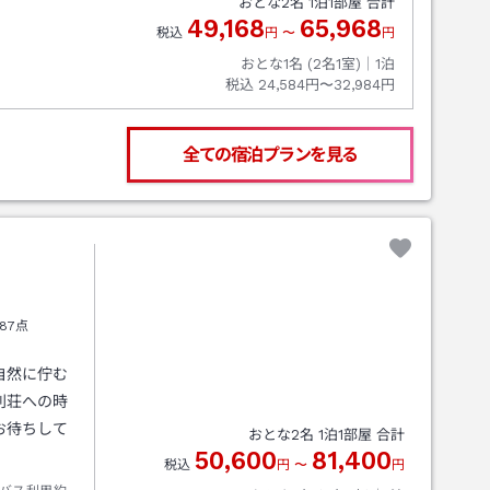
おとな
2
名
1
泊
1
部屋 合計
49,168
65,968
税込
円
〜
円
おとな1名 (
2
名1室)｜
1
泊
税込
24,584円〜32,984円
全ての宿泊プランを見る
87点
自然に佇む
別荘への時
お待ちして
おとな
2
名
1
泊
1
部屋 合計
50,600
81,400
税込
円
〜
円