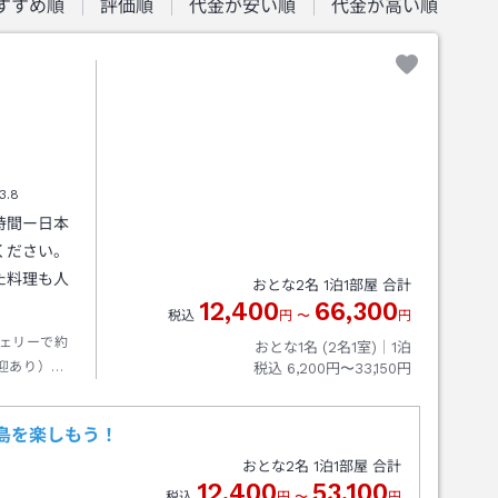
すすめ順
評価順
代金が安い順
代金が高い順
3.8
時間ー日本
ください。
た料理も人
おとな
2
名
1
泊
1
部屋 合計
12,400
66,300
税込
円
〜
円
ェリーで約
おとな1名 (
2
名1室)｜
1
泊
迎あり）※
税込
6,200円〜33,150円
田内科クリ
時30分※お
島を楽しもう！
ておりませ
おとな
2
名
1
泊
1
部屋 合計
12,400
53,100
税込
円
〜
円