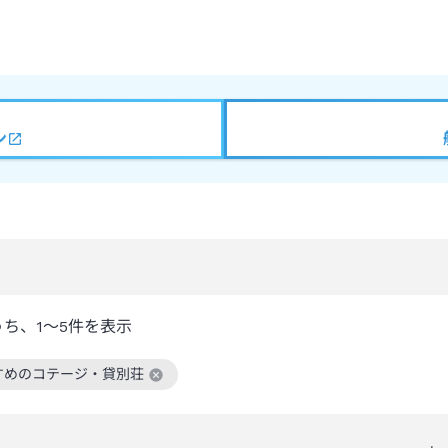
ン
うち、
1～5
件を表示
すめのコテージ・貸別荘
絞り込み条件を解除