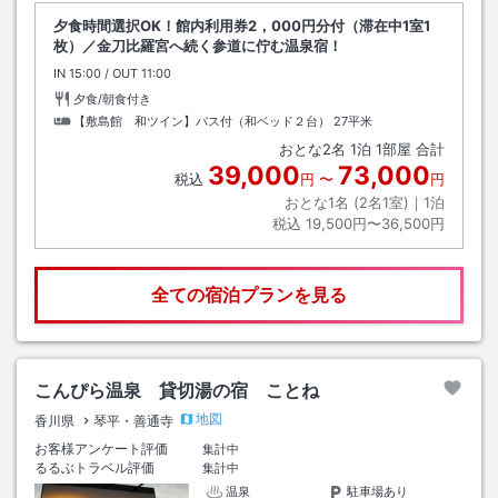
夕食時間選択OK！館内利用券2，000円分付（滞在中1室1
枚）／金刀比羅宮へ続く参道に佇む温泉宿！
IN
チェックイン
15:00
/ OUT
チェックアウト
11:00
夕食/朝食付き
【敷島館 和ツイン】バス付（和ベッド２台）
27平米
おとな
2
名
1
泊
1
部屋 合計
39,000
73,000
税込
円
〜
円
おとな1名 (
2
名1室)｜
1
泊
税込
19,500円〜36,500円
全ての宿泊プランを見る
こんぴら温泉 貸切湯の宿 ことね
地図
香川県
琴平・善通寺
お客様アンケート評価
集計中
るるぶトラベル評価
集計中
温泉
駐車場あり