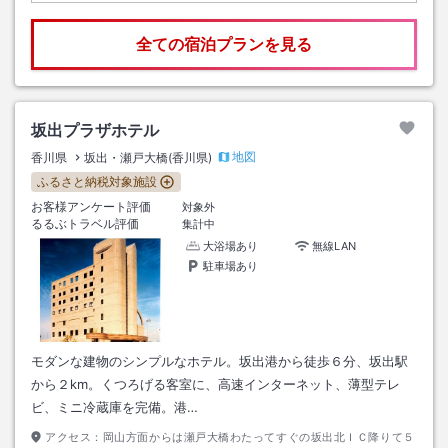
全ての宿泊プランを見る
坂出プラザホテル
地図
香川県
坂出・瀬戸大橋(香川県)
ふるさと納税対象施設
お客様アンケート評価
対象外
るるぶトラベル評価
集計中
大浴場あり
無線LAN
駐車場あり
モダンな建物のシンプルなホテル。坂出港から徒歩６分、坂出駅
から２km。くつろげる客室に、高速インターネット、薄型テレ
ビ、ミニ冷蔵庫を完備。港…
アクセス：
岡山方面からは瀬戸大橋わたってすぐの坂出北ＩＣ降りて５