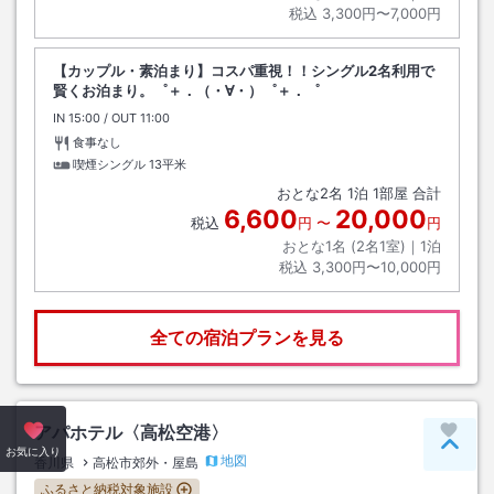
税込
3,300円〜7,000円
【カップル・素泊まり】コスパ重視！！シングル2名利用で
賢くお泊まり。゜＋．（・∀・）゜＋．゜
IN
チェックイン
15:00
/ OUT
チェックアウト
11:00
食事なし
喫煙シングル
13平米
おとな
2
名
1
泊
1
部屋 合計
6,600
20,000
税込
円
〜
円
おとな1名 (
2
名1室)｜
1
泊
税込
3,300円〜10,000円
全ての宿泊プランを見る
アパホテル〈高松空港〉
ペー
お気に入り
地図
香川県
高松市郊外・屋島
ふるさと納税対象施設