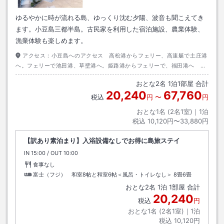
ゆるやかに時が流れる島、ゆっくり沈む夕陽、波音も聞こえてき
ます。小豆島三都半島。古民家を利用した宿泊施設、農業体験、
漁業体験も楽しめます。
アクセス：
小豆島へのアクセス 高松港からフェリー、高速艇で土庄港
へ。フェリーで池田港、草壁港へ。姫路港からフェリーで、福田港へ 岡
山港からフェリーで土庄港へ 日生港からフェリーで大部港へ 神戸港か
おとな
2
名
1
泊
1
部屋 合計
ら坂手港へ
20,240
67,760
税込
円
〜
円
おとな1名 (
2
名1室)｜
1
泊
税込
10,120円〜33,880円
【訳あり素泊まり】入浴設備なしでお得に島旅ステイ
IN
チェックイン
15:00
/ OUT
チェックアウト
10:00
食事なし
富士（フジ） 和室8帖と和室6帖＜風呂・トイレなし＞
8畳6畳
おとな
2
名
1
泊
1
部屋 合計
20,240
税込
円
おとな1名 (
2
名1室)｜
1
泊
税込
10,120円