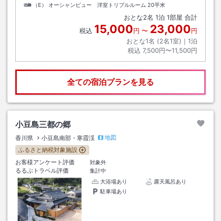
（E） オーシャンビュー 洋室トリプルルーム
20平米
おとな
2
名
1
泊
1
部屋 合計
15,000
23,000
税込
円
〜
円
おとな1名 (
2
名1室)｜
1
泊
税込
7,500円〜11,500円
全ての宿泊プランを見る
小豆島三都の郷
地図
香川県
小豆島南部・寒霞渓
ふるさと納税対象施設
お客様アンケート評価
対象外
るるぶトラベル評価
集計中
大浴場あり
露天風呂あり
駐車場あり