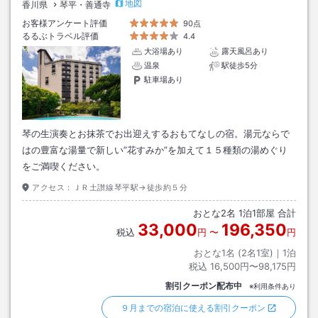
地図
香川県
琴平・善通寺
お客様アンケート評価
90点
るるぶトラベル評価
4.4
大浴場あり
露天風呂あり
温泉
駅徒歩5分
駐車場あり
琴の生演奏とお抹茶でお出迎えするおもてなしの宿。湯元ならで
はの豊富な湯量で新しい”花すみか”を加えて１５種類の湯めぐり
をご満喫ください。
アクセス：
ＪＲ土讃線琴平駅→徒歩約５分
おとな
2
名
1
泊
1
部屋 合計
33,000
196,350
税込
円
〜
円
おとな1名 (
2
名1室)｜
1
泊
税込
16,500円〜98,175円
割引クーポン配布中
※利用条件あり
９月までの宿泊に使える割引クーポン