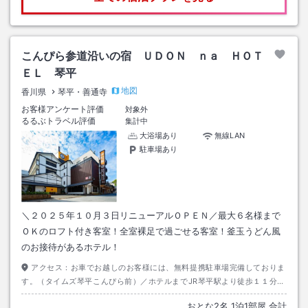
こんぴら参道沿いの宿 ＵＤＯＮ ｎａ ＨＯＴ
ＥＬ 琴平
地図
香川県
琴平・善通寺
お客様アンケート評価
対象外
るるぶトラベル評価
集計中
大浴場あり
無線LAN
駐車場あり
＼２０２５年１０月３日リニューアルＯＰＥＮ／最大６名様まで
ＯＫのロフト付き客室！全室裸足で過ごせる客室！釜玉うどん風
のお接待があるホテル！
アクセス：
お車でお越しのお客様には、無料提携駐車場完備しておりま
す。（タイムズ琴平こんぴら前）／ホテルまでJR琴平駅より徒歩１１分、
琴電琴平駅より徒歩８分、善通寺ICより車で１５分
おとな
2
名
1
泊
1
部屋 合計