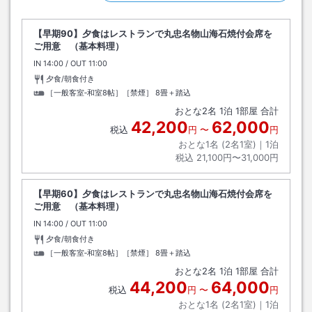
【早期90】夕食はレストランで丸忠名物山海石焼付会席を
ご用意 （基本料理）
IN
チェックイン
14:00
/ OUT
チェックアウト
11:00
夕食/朝食付き
［一般客室‐和室8帖］［禁煙］
8畳＋踏込
おとな
2
名
1
泊
1
部屋 合計
42,200
62,000
税込
円
〜
円
おとな1名 (
2
名1室)｜
1
泊
税込
21,100円〜31,000円
【早期60】夕食はレストランで丸忠名物山海石焼付会席を
ご用意 （基本料理）
IN
チェックイン
14:00
/ OUT
チェックアウト
11:00
夕食/朝食付き
［一般客室‐和室8帖］［禁煙］
8畳＋踏込
おとな
2
名
1
泊
1
部屋 合計
44,200
64,000
税込
円
〜
円
おとな1名 (
2
名1室)｜
1
泊