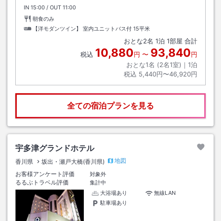
IN
チェックイン
15:00
/ OUT
チェックアウト
11:00
朝食のみ
【洋モダンツイン】 室内ユニットバス付
15平米
おとな
2
名
1
泊
1
部屋 合計
10,880
93,840
税込
円
〜
円
おとな1名 (
2
名1室)｜
1
泊
税込
5,440円〜46,920円
全ての宿泊プランを見る
宇多津グランドホテル
地図
香川県
坂出・瀬戸大橋(香川県)
お客様アンケート評価
対象外
るるぶトラベル評価
集計中
大浴場あり
無線LAN
駐車場あり