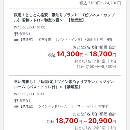
税込
7,150円〜24,200円
限定！とことん格安 素泊りプラン♪ 《ビジネス・カップ
ル》昭和レトロ＜和室６畳＞ 【禁煙室】
IN
チェックイン
15:00
/ OUT
チェックアウト
10:00
食事なし
【禁煙室】 和室６畳 〔 バス・トイレ無し・洗面台付有〕
6畳
おとな
2
名
1
泊
1
部屋 合計
14,300
18,700
税込
円
〜
円
おとな1名 (
2
名1室)｜
1
泊
税込
7,150円〜9,350円
早い者勝ち！『1組限定！ツイン素泊まりプラン』＜ツイン
ルーム（バス・トイレ付）＞【禁煙室】
IN
チェックイン
15:00
/ OUT
チェックアウト
10:00
食事なし
【禁煙室】 ツインベッドルーム 〔 バス・トイレ 〕
12平米
おとな
2
名
1
泊
1
部屋 合計
18,700
20,900
税込
円
〜
円
おとな1名 (
2
名1室)｜
1
泊