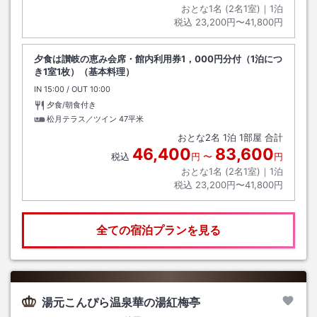
おとな1名 (
2
名1室)｜
1
泊
税込
23,200円〜41,800円
夕食は讃岐の恵み会席・館内利用券1，000円分付（1泊につ
き1室1枚）（基本料理）
IN
チェックイン
15:00
/ OUT
チェックアウト
10:00
夕食/朝食付き
松月テラス／ツイン
47平米
おとな
2
名
1
泊
1
部屋 合計
46,400
83,600
税込
円
〜
円
おとな1名 (
2
名1室)｜
1
泊
税込
23,200円〜41,800円
全ての宿泊プランを見る
湯元こんぴら温泉華の湯紅梅亭