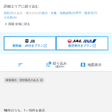
詳細エリアに絞り込む
高松
(
3
)
さぬき・東かがわ
(
0
)
坂出・丸亀・塩飽諸島
(
2
)
琴平・観音寺
(
7
)
小豆島
(
4
)
四国 全域に戻る
新幹線・JR付きプラン
航空券付きプラン
絞り込み
地図表示
(選択中)
家族風呂・貸切風呂のある
この絞り込み条件を解除
16
件のうち、
1～16
件を表示