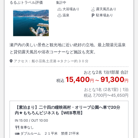
るるぶトラベル評価
集計中
大浴場あり
露天風呂あり
温泉
駐車場あり
瀬戸内の美しい景色と観光地に近い絶好の立地。最上階湯元温泉
と貸切露天風呂や浴衣コーナーなど施設も充実。
アクセス：
船小豆島土庄港→タクシー約３０分
おとな
2
名
1
泊
1
部屋 合計
15,400
91,300
税込
円
〜
円
おとな1名 (
2
名1室)｜
1
泊
税込
7,700円〜45,650円
【素泊まり】二十四の瞳映画村・オリーブ公園へ車で20分
内★もちろんビジネスも【WEB専用】
IN
チェックイン
15:00
/ OUT
チェックアウト
10:00
食事なし
ダブルルーム ２１平米 禁煙
21平米