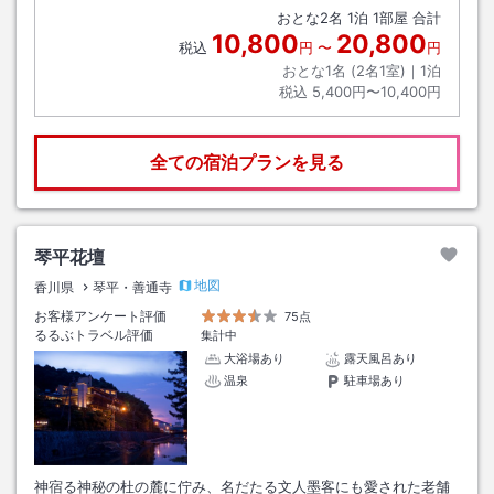
おとな
2
名
1
泊
1
部屋 合計
10,800
20,800
税込
円
〜
円
おとな1名 (
2
名1室)｜
1
泊
税込
5,400円〜10,400円
全ての宿泊プランを見る
琴平花壇
地図
香川県
琴平・善通寺
お客様アンケート評価
75点
るるぶトラベル評価
集計中
大浴場あり
露天風呂あり
温泉
駐車場あり
神宿る神秘の杜の麓に佇み、名だたる文人墨客にも愛された老舗