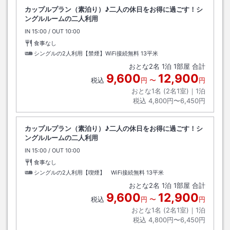
カップルプラン（素泊り）♪二人の休日をお得に過ごす！シ
ングルルームの二人利用
IN
チェックイン
15:00
/ OUT
チェックアウト
10:00
食事なし
シングルの2人利用【禁煙】WiFi接続無料
13平米
おとな
2
名
1
泊
1
部屋 合計
9,600
12,900
税込
円
〜
円
おとな1名 (
2
名1室)｜
1
泊
税込
4,800円〜6,450円
カップルプラン（素泊り）♪二人の休日をお得に過ごす！シ
ングルルームの二人利用
IN
チェックイン
15:00
/ OUT
チェックアウト
10:00
食事なし
シングルの2人利用【喫煙】 WiFi接続無料
13平米
おとな
2
名
1
泊
1
部屋 合計
9,600
12,900
税込
円
〜
円
おとな1名 (
2
名1室)｜
1
泊
税込
4,800円〜6,450円