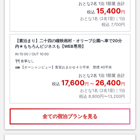
おとな
2
名
1
泊
1
部屋 合計
15,400
税込
円
おとな1名 (
2
名1室)｜
1
泊
税込
7,700円
【素泊まり】二十四の瞳映画村・オリーブ公園へ車で20分
内★もちろんビジネスも【WEB専用】
IN
チェックイン
15:00
/ OUT
チェックアウト
10:00
食事なし
【オーシャンビュー】客室おまかせ４０平米 禁煙
40平米
おとな
2
名
1
泊
1
部屋 合計
17,600
26,400
税込
円
〜
円
おとな1名 (
2
名1室)｜
1
泊
税込
8,800円〜13,200円
全ての宿泊プランを見る