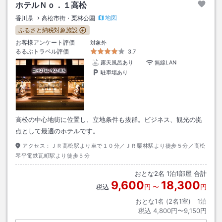
ホテルＮｏ．１高松
地図
香川県
高松市街・栗林公園
ふるさと納税対象施設
お客様アンケート評価
対象外
るるぶトラベル評価
3.7
露天風呂あり
無線LAN
駐車場あり
高松の中心地街に位置し、立地条件も抜群。ビジネス、観光の拠
点として最適のホテルです。
アクセス：
ＪＲ高松駅より車で１０分／ＪＲ栗林駅より徒歩５分／高松
琴平電鉄瓦町駅より徒歩５分
おとな
2
名
1
泊
1
部屋 合計
9,600
18,300
税込
円
〜
円
おとな1名 (
2
名1室)｜
1
泊
税込
4,800円〜9,150円