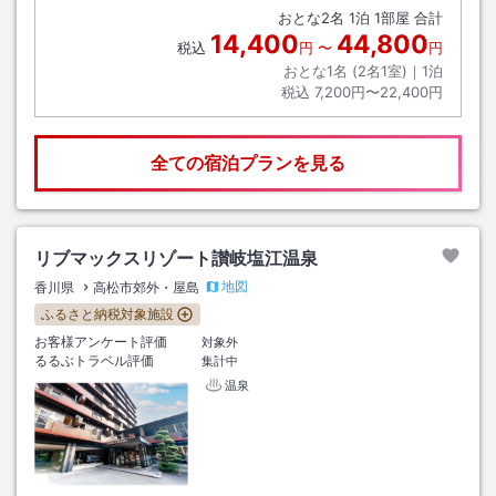
おとな
2
名
1
泊
1
部屋 合計
14,400
44,800
税込
円
〜
円
おとな1名 (
2
名1室)｜
1
泊
税込
7,200円〜22,400円
全ての宿泊プランを見る
リブマックスリゾート讃岐塩江温泉
地図
香川県
高松市郊外・屋島
ふるさと納税対象施設
お客様アンケート評価
対象外
るるぶトラベル評価
集計中
温泉