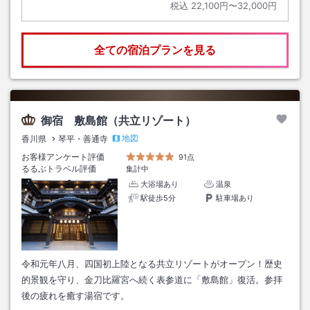
税込
22,100円〜32,000円
全ての宿泊プランを見る
御宿 敷島館（共立リゾート）
地図
香川県
琴平・善通寺
お客様アンケート評価
91点
るるぶトラベル評価
集計中
大浴場あり
温泉
駅徒歩5分
駐車場あり
令和元年八月、四国初上陸となる共立リゾートがオープン！歴史
的景観を守り、金刀比羅宮へ続く表参道に「敷島館」復活。参拝
後の疲れを癒す湯宿です。