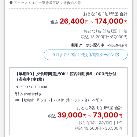
アクセス：
ＪＲ土讃線琴平駅→徒歩約８分
おとな
2
名
1
泊
1
部屋 合計
26,400
174,000
税込
円
〜
円
おとな1名 (
2
名1室)｜
1
泊
税込
13,200円〜87,000円
割引クーポン配布中
※利用条件あり
９月までの宿泊に使える割引クーポン
【早期90】夕食時間選択OK！館内利用券5，000円分付
（滞在中1室1枚）
IN
チェックイン
15:00
/ OUT
チェックアウト
11:00
夕食/朝食付き
【敷島館 和ツイン】バス付（和ベッド２台）
27平米
おとな
2
名
1
泊
1
部屋 合計
39,000
73,000
税込
円
〜
円
おとな1名 (
2
名1室)｜
1
泊
税込
19,500円〜36,500円