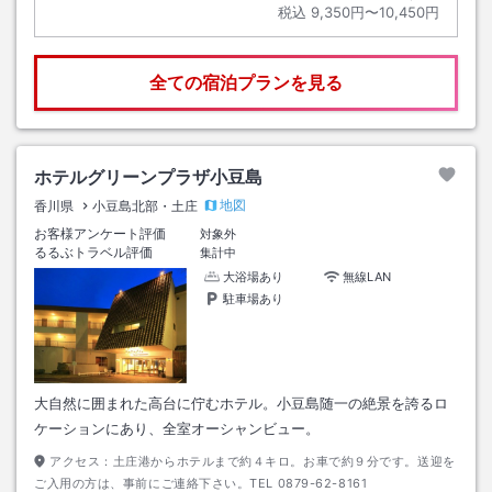
税込
9,350円〜10,450円
全ての宿泊プランを見る
ホテルグリーンプラザ小豆島
地図
香川県
小豆島北部・土庄
お客様アンケート評価
対象外
るるぶトラベル評価
集計中
大浴場あり
無線LAN
駐車場あり
大自然に囲まれた高台に佇むホテル。小豆島随一の絶景を誇るロ
ケーションにあり、全室オーシャンビュー。
アクセス：
土庄港からホテルまで約４キロ。お車で約９分です。送迎を
ご入用の方は、事前にご連絡下さい。TEL 0879-62-8161