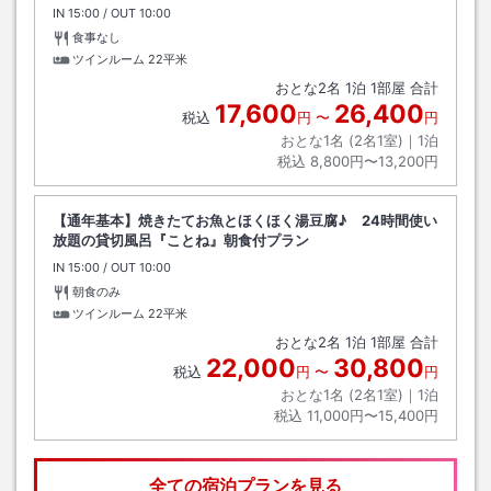
IN
チェックイン
15:00
/ OUT
チェックアウト
10:00
食事なし
ツインルーム
22平米
おとな
2
名
1
泊
1
部屋 合計
17,600
26,400
税込
円
〜
円
おとな1名 (
2
名1室)｜
1
泊
税込
8,800円〜13,200円
【通年基本】焼きたてお魚とほくほく湯豆腐♪ 24時間使い
放題の貸切風呂『ことね』朝食付プラン
IN
チェックイン
15:00
/ OUT
チェックアウト
10:00
朝食のみ
ツインルーム
22平米
おとな
2
名
1
泊
1
部屋 合計
22,000
30,800
税込
円
〜
円
おとな1名 (
2
名1室)｜
1
泊
税込
11,000円〜15,400円
全ての宿泊プランを見る