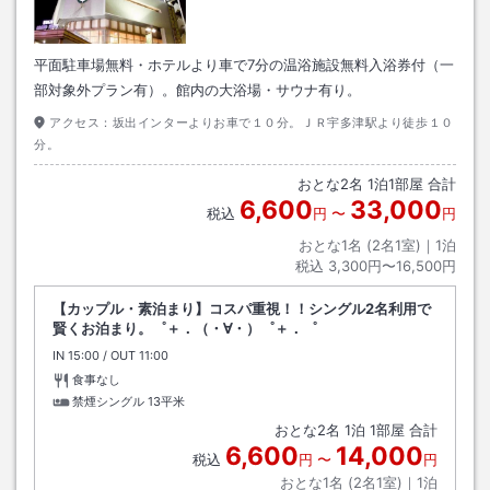
平面駐車場無料・ホテルより車で7分の温浴施設無料入浴券付（一
部対象外プラン有）。館内の大浴場・サウナ有り。
アクセス：
坂出インターよりお車で１０分。ＪＲ宇多津駅より徒歩１０
分。
おとな
2
名
1
泊
1
部屋 合計
6,600
33,000
税込
円
〜
円
おとな1名 (
2
名1室)｜
1
泊
税込
3,300円〜16,500円
【カップル・素泊まり】コスパ重視！！シングル2名利用で
賢くお泊まり。゜＋．（・∀・）゜＋．゜
IN
チェックイン
15:00
/ OUT
チェックアウト
11:00
食事なし
禁煙シングル
13平米
おとな
2
名
1
泊
1
部屋 合計
6,600
14,000
税込
円
〜
円
おとな1名 (
2
名1室)｜
1
泊