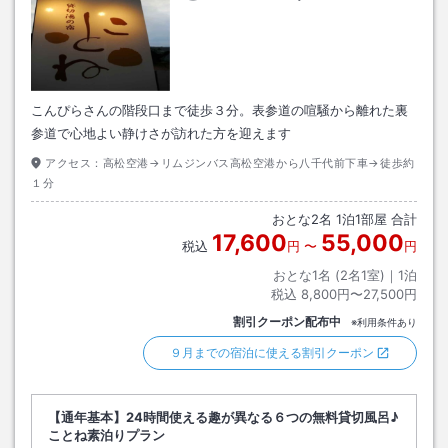
こんぴらさんの階段口まで徒歩３分。表参道の喧騒から離れた裏
参道で心地よい静けさが訪れた方を迎えます
アクセス：
高松空港→リムジンバス高松空港から八千代前下車→徒歩約
１分
おとな
2
名
1
泊
1
部屋 合計
17,600
55,000
税込
円
〜
円
おとな1名 (
2
名1室)｜
1
泊
税込
8,800円〜27,500円
割引クーポン配布中
※利用条件あり
９月までの宿泊に使える割引クーポン
【通年基本】24時間使える趣が異なる６つの無料貸切風呂♪
ことね素泊りプラン