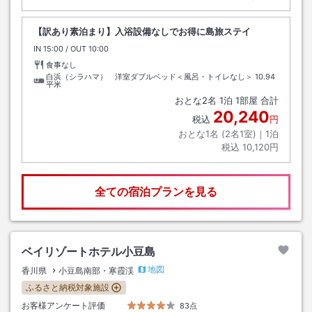
【訳あり素泊まり】入浴設備なしでお得に島旅ステイ
IN
チェックイン
15:00
/ OUT
チェックアウト
10:00
食事なし
白浜（シラハマ） 洋室ダブルベッド＜風呂・トイレなし＞
10.94
平米
おとな
2
名
1
泊
1
部屋 合計
20,240
税込
円
おとな1名 (
2
名1室)｜
1
泊
税込
10,120円
全ての宿泊プランを見る
ベイリゾートホテル小豆島
地図
香川県
小豆島南部・寒霞渓
ふるさと納税対象施設
お客様アンケート評価
83点