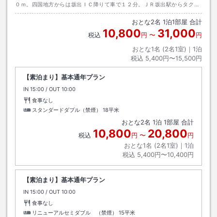
０ｍ。四国地方からは坂出ＩＣ降りて車で１２分。ＪＲ坂出駅からタクシ
ーで５分。
おとな
2
名
1
泊
1
部屋 合計
10,800
31,000
税込
円
〜
円
おとな1名 (
2
名1室)｜
1
泊
税込
5,400円〜15,500円
【素泊まり】基本通年プラン
IN
チェックイン
15:00
/ OUT
チェックアウト
10:00
食事なし
スタンダードダブル（禁煙）
18平米
おとな
2
名
1
泊
1
部屋 合計
10,800
20,800
税込
円
〜
円
おとな1名 (
2
名1室)｜
1
泊
税込
5,400円〜10,400円
【素泊まり】基本通年プラン
IN
チェックイン
15:00
/ OUT
チェックアウト
10:00
食事なし
リニューアルセミダブル （禁煙）
15平米