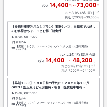
14,400
73,000
税込
円
〜
円
おとな1名 (
2
名1室)｜
1
泊
税込
7,200円〜36,500円
【提携駐車場利用なしプラン】電車やバス、自転車でお越し
のお客様はちょこっとお得〈朝食付〉
IN
チェックイン
15:00
/ OUT
チェックアウト
10:00
朝食のみ
【楽座／らくざ】スマートツイン／バスタブ無（大浴場完備）
25.2平米
おとな
2
名
1
泊
1
部屋 合計
14,400
48,200
税込
円
〜
円
おとな1名 (
2
名1室)｜
1
泊
税込
7,200円〜24,100円
【早割１８０】１８０日前の予約に！２０２５年１０月
OPEN！釜玉風うどんお接待＜朝食・提携駐車場有＞
IN
チェックイン
15:00
/ OUT
チェックアウト
10:00
朝食のみ
【楽座／らくざ】スマートツイン／バスタブ無（大浴場完備）
25.2平米