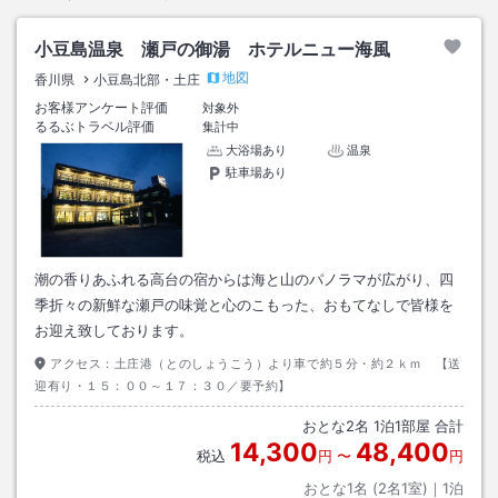
小豆島温泉 瀬戸の御湯 ホテルニュー海風
地図
香川県
小豆島北部・土庄
お客様アンケート評価
対象外
るるぶトラベル評価
集計中
大浴場あり
温泉
駐車場あり
潮の香りあふれる高台の宿からは海と山のパノラマが広がり、四
季折々の新鮮な瀬戸の味覚と心のこもった、おもてなしで皆様を
お迎え致しております。
アクセス：
土庄港（とのしょうこう）より車で約５分・約２ｋｍ 【送
迎有り・１５：００～１７：３０／要予約】
おとな
2
名
1
泊
1
部屋 合計
14,300
48,400
税込
円
〜
円
おとな1名 (
2
名1室)｜
1
泊