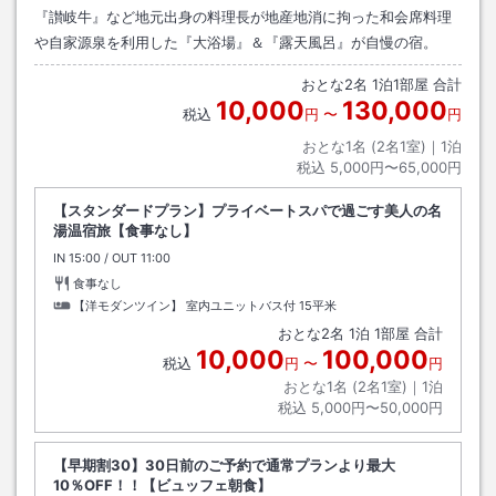
『讃岐牛』など地元出身の料理長が地産地消に拘った和会席料理
や自家源泉を利用した『大浴場』＆『露天風呂』が自慢の宿。
おとな
2
名
1
泊
1
部屋 合計
10,000
130,000
税込
円
〜
円
おとな1名 (
2
名1室)｜
1
泊
税込
5,000円〜65,000円
【スタンダードプラン】プライベートスパで過ごす美人の名
湯温宿旅【食事なし】
IN
チェックイン
15:00
/ OUT
チェックアウト
11:00
食事なし
【洋モダンツイン】 室内ユニットバス付
15平米
おとな
2
名
1
泊
1
部屋 合計
10,000
100,000
税込
円
〜
円
おとな1名 (
2
名1室)｜
1
泊
税込
5,000円〜50,000円
【早期割30】30日前のご予約で通常プランより最大
10％OFF！！【ビュッフェ朝食】