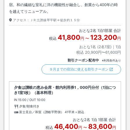
宿。和の繊細な室礼に洋の機能性が融合し、創業から400年の時
を越えてリニューアル。
アクセス：
ＪＲ土讃線琴平駅→徒歩約１５分
おとな
2
名
1
泊
1
部屋 合計
41,800
123,200
税込
円
〜
円
おとな1名 (
2
名1室)｜
1
泊
税込
20,900円〜61,600円
割引クーポン配布中
※利用条件あり
９月までの宿泊に使える割引クーポン
夕食は讃岐の恵み会席・館内利用券1，000円分付（1泊につ
き1室1枚）（基本料理）
IN
チェックイン
15:00
/ OUT
チェックアウト
10:00
夕食/朝食付き
富士見台／和室（讃岐平野側）
41平米＋踏込
おとな
2
名
1
泊
1
部屋 合計
46,400
83,600
税込
円
〜
円