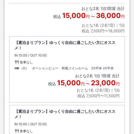
おとな
2
名
1
泊
1
部屋 合計
15,000
36,000
税込
円
〜
円
おとな1名 (
2
名1室)｜
1
泊
税込
7,500円〜18,000円
【素泊まりプラン】ゆっくり自由に過ごしたい方にオスス
メ！
IN
チェックイン
15:00
/ OUT
チェックアウト
10:00
食事なし
（D） オーシャンビュー 和風ツインルーム 25平米
25平米
おとな
2
名
1
泊
1
部屋 合計
15,000
23,000
税込
円
〜
円
おとな1名 (
2
名1室)｜
1
泊
税込
7,500円〜11,500円
【素泊まりプラン】ゆっくり自由に過ごしたい方にオスス
メ！
IN
チェックイン
15:00
/ OUT
チェックアウト
10:00
食事なし