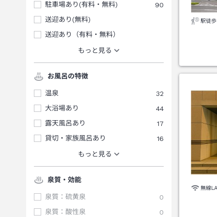
駐車場あり(有料・無料)
90
送迎あり(無料)
駅徒歩
送迎あり（有料・無料）
もっと見る
お風呂の特徴
温泉
32
大浴場あり
44
露天風呂あり
17
貸切・家族風呂あり
16
もっと見る
泉質・効能
無線L
泉質：硫黄泉
0
泉質：酸性泉
0