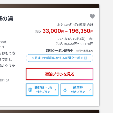
華の湯
おとな
2
名
1
泊
1
部屋 合計
33,000
196,350
税込
円
〜
円
おとな1名 (
2
名1室)｜
1
泊
90点
税込
16,500円〜98,175円
4.4
割引クーポン配布中
※利用条件あり
るおもてな
９月までの宿泊に使える割引クーポン
量で新し
湯めぐりを
宿泊プランを見る
約５分
新幹線・JR
航空券
付きプラン
付きプラン