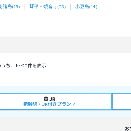
飽諸島
(
15
)
琴平・観音寺
(
23
)
小豆島
(
14
)
のうち、
1～20
件を表示
新幹線・JR付きプラン
お