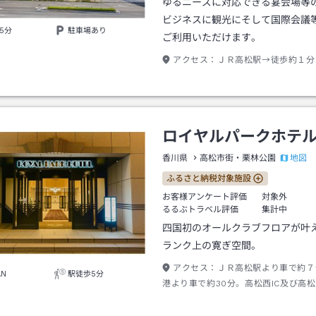
ゆるニーズに対応できる宴会場等
ビジネスに観光にそして国際会議
5分
駐車場あり
ご利用いただけます。
アクセス：
ＪＲ高松駅→徒歩約１分
ロイヤルパークホテ
地図
香川県
高松市街・栗林公園
ふるさと納税対象施設
お客様アンケート評価
対象外
るるぶトラベル評価
集計中
四国初のオールクラブフロアが叶
ランク上の寛ぎ空間。
アクセス：
ＪＲ高松駅より車で約７
AN
駅徒歩5分
港より車で約30分。高松西IC及び高松
車で約30分。琴電瓦町駅より徒歩５