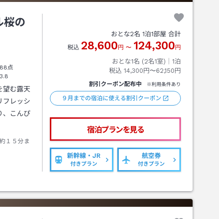
ル桜の
おとな
2
名
1
泊
1
部屋 合計
28,600
124,300
税込
円
〜
円
おとな1名 (
2
名1室)｜
1
泊
88点
税込
14,300円〜62,150円
3.8
割引クーポン配布中
※利用条件あり
を望む露天
９月までの宿泊に使える割引クーポン
リフレッシ
り、こんぴ
宿泊プランを見る
約１５分ま
新幹線・JR
航空券
付きプラン
付きプラン