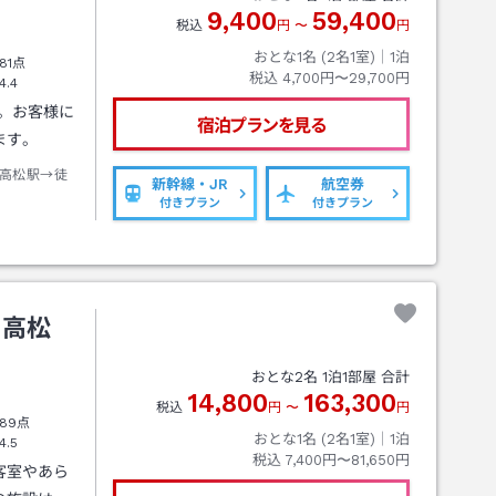
9,400
59,400
税込
円
〜
円
おとな1名 (
2
名1室)｜
1
泊
81点
税込
4,700円〜29,700円
4.4
。お客様に
宿泊プランを見る
ます。
高松駅→徒
新幹線・JR
航空券
付きプラン
付きプラン
ト高松
おとな
2
名
1
泊
1
部屋 合計
14,800
163,300
税込
円
〜
円
89点
おとな1名 (
2
名1室)｜
1
泊
4.5
税込
7,400円〜81,650円
客室やあら