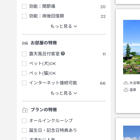
効能：関節痛
20
効能：病後回復期
22
もっと見る
お部屋の特徴
露天風呂付客室
11
ペット(犬)OK
ペット(猫)OK
インターネット接続可能
66
大浴場
温泉
もっと見る
プランの特徴
オールインクルーシブ
誕生日・記念日特典あり