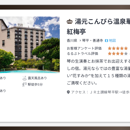
湯元こんぴら温泉
紅梅亭
地図
香川県
琴平・善通寺
お客様アンケート評価
るるぶトラベル評価
琴の生演奏とお抹茶でお出迎えす
しの宿。湯元ならではの豊富な湯
い”花すみか”を加えて１５種類の
あり
露天風呂あり
ご満喫ください。
駅徒歩5分
あり
アクセス：
ＪＲ土讃線琴平駅→徒歩