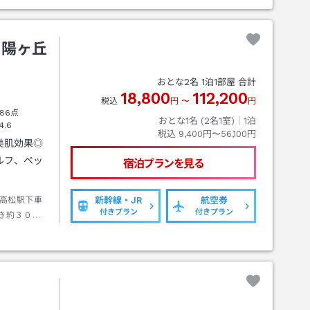
夕陽ヶ丘
おとな
2
名
1
泊
1
部屋 合計
18,800
112,200
税込
円
〜
円
86点
おとな1名 (
2
名1室)｜
1
泊
4.6
税込
9,400円〜56,100円
美肌効果◎
ルフ、ペッ
宿泊プランを見る
高松駅下車
新幹線・JR
航空券
付きプラン
付きプラン
き約３０分
・小豆島間