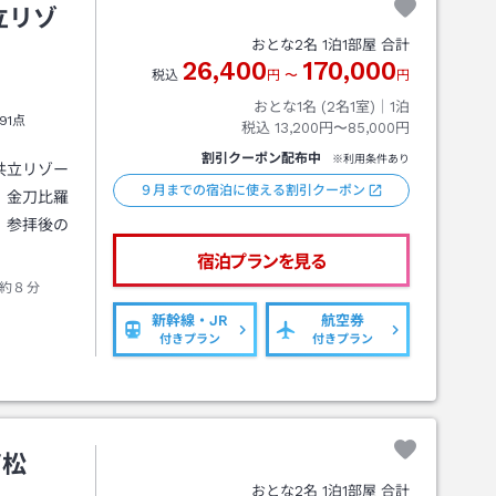
立リゾ
おとな
2
名
1
泊
1
部屋 合計
26,400
170,000
税込
円
〜
円
おとな1名 (
2
名1室)｜
1
泊
91点
税込
13,200円〜85,000円
割引クーポン配布中
※利用条件あり
共立リゾー
９月までの宿泊に使える割引クーポン
、金刀比羅
。参拝後の
宿泊プランを見る
約８分
新幹線・JR
航空券
付きプラン
付きプラン
高松
おとな
2
名
1
泊
1
部屋 合計