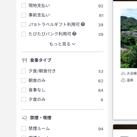
現地支払い
92
事前支払い
81
JTBトラベルギフト利用可
39
たびたびバンク利用可
39
もっと見る
食事タイプ
夕食/朝食付き
53
大浴場
朝食のみ
82
温泉
食事なし
84
夕食のみ
6
禁煙・喫煙
禁煙ルーム
94