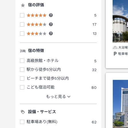
宿の評価
5
17
13
大浴場
宿の特徴
駐車場
高級旅館・ホテル
5
駅から徒歩5分以内
32
ビーチまで徒歩5分以内
こども宿泊可能
80
もっと見る
設備・サービス
駐車場あり(無料)
62