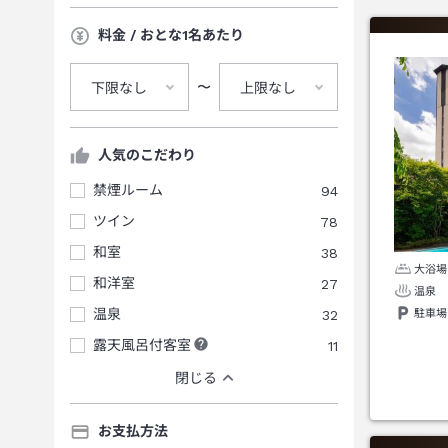
料金 / おとな1名あたり
〜
下限なし
上限なし
人気のこだわり
禁煙ルーム
94
ツイン
78
和室
38
大浴場
和洋室
27
温泉
温泉
32
駐車場
露天風呂付客室
11
閉じる
お支払方法