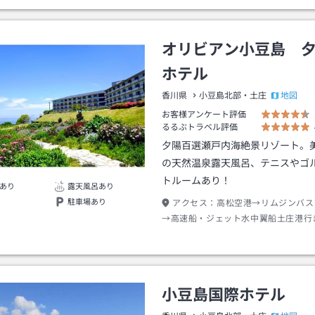
オリビアン小豆島 
ホテル
地図
香川県
小豆島北部・土庄
お客様アンケート評価
るるぶトラベル評価
夕陽百選瀬戸内海絶景リゾート。
の天然温泉露天風呂、テニスやゴ
トルームあり！
あり
露天風呂あり
駐車場あり
アクセス：
高松空港→リムジンバス
→高速船・ジェット水中翼船土庄港行
土庄港下船→タクシー約２０分／直島
チャーターフェリー
小豆島国際ホテル