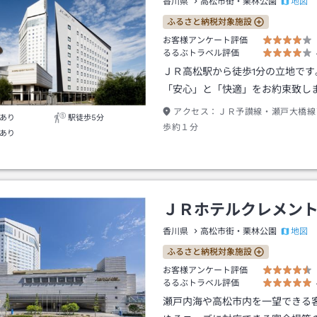
地図
香川県
高松市街・栗林公園
ふるさと納税対象施設
お客様アンケート評価
るるぶトラベル評価
ＪＲ高松駅から徒歩1分の立地です
「安心」と「快適」をお約束致し
アクセス：
ＪＲ予讃線・瀬戸大橋線
あり
駅徒歩5分
歩約１分
あり
ＪＲホテルクレメン
地図
香川県
高松市街・栗林公園
ふるさと納税対象施設
お客様アンケート評価
るるぶトラベル評価
瀬戸内海や高松市内を一望できる