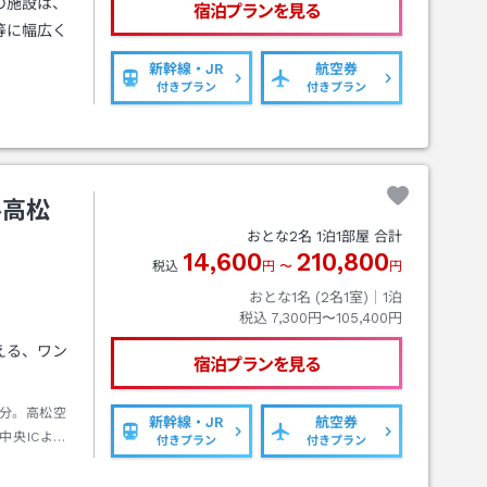
の施設は、
宿泊プランを見る
等に幅広く
新幹線・JR
航空券
付きプラン
付きプラン
ル高松
おとな
2
名
1
泊
1
部屋 合計
14,600
210,800
税込
円
〜
円
おとな1名 (
2
名1室)｜
1
泊
税込
7,300円〜105,400円
える、ワン
宿泊プランを見る
分。高松空
新幹線・JR
航空券
中央ICより
付きプラン
付きプラン
分。