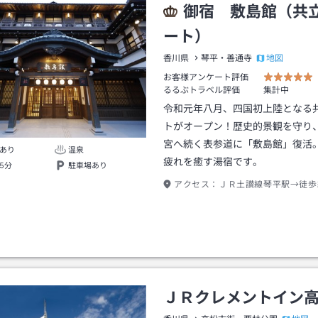
御宿 敷島館（共
ート）
地図
香川県
琴平・善通寺
お客様アンケート評価
るるぶトラベル評価
集計中
令和元年八月、四国初上陸となる
トがオープン！歴史的景観を守り
宮へ続く表参道に「敷島館」復活
あり
温泉
疲れを癒す湯宿です。
5分
駐車場あり
アクセス：
ＪＲ土讃線琴平駅→徒歩
ＪＲクレメントイン