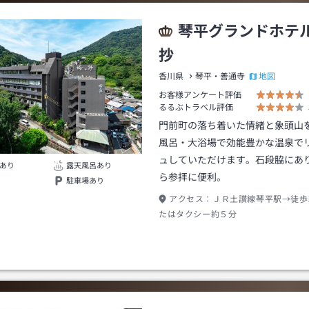
琴平グランドホテ
抄
地図
香川県
琴平・善通寺
お客様アンケート評価
るるぶトラベル評価
門前町の落ち着いた情緒と象頭山
風呂・大浴場で効能豊かな温泉で
ュしていただけます。石段脇にあ
あり
露天風呂あり
ら参拝に便利。
駐車場あり
アクセス：
ＪＲ土讃線琴平駅→徒歩
たはタクシー約５分