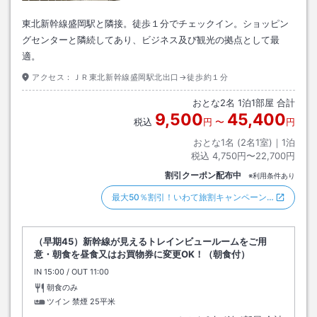
東北新幹線盛岡駅と隣接。徒歩１分でチェックイン。ショッピン
グセンターと隣続してあり、ビジネス及び観光の拠点として最
適。
アクセス：
ＪＲ東北新幹線盛岡駅北出口→徒歩約１分
おとな
2
名
1
泊
1
部屋 合計
9,500
45,400
税込
円
〜
円
おとな1名 (
2
名1室)｜
1
泊
税込
4,750円〜22,700円
割引クーポン配布中
※利用条件あり
最大50％割引！いわて旅割キャンペーン…
（早期45）新幹線が見えるトレインビュールームをご用
意・朝食を昼食又はお買物券に変更OK！（朝食付）
IN
チェックイン
15:00
/ OUT
チェックアウト
11:00
朝食のみ
ツイン 禁煙
25平米