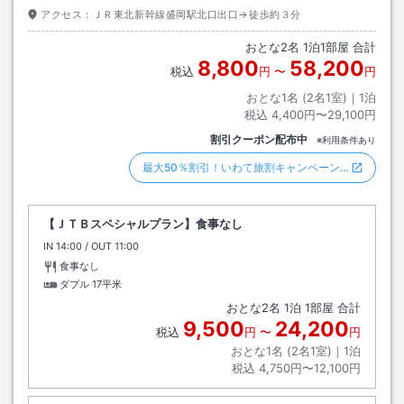
アクセス：
ＪＲ東北新幹線盛岡駅北口出口→徒歩約３分
おとな
2
名
1
泊
1
部屋 合計
8,800
58,200
税込
円
〜
円
おとな1名 (
2
名1室)｜
1
泊
税込
4,400円〜29,100円
割引クーポン配布中
※利用条件あり
最大50％割引！いわて旅割キャンペーン…
【ＪＴＢスペシャルプラン】食事なし
IN
チェックイン
14:00
/ OUT
チェックアウト
11:00
食事なし
ダブル
17平米
おとな
2
名
1
泊
1
部屋 合計
9,500
24,200
税込
円
〜
円
おとな1名 (
2
名1室)｜
1
泊
税込
4,750円〜12,100円