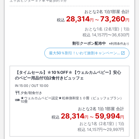
土ヶ浜ビジターＳ下車→徒歩約５分
おとな
2
名
1
泊
1
部屋 合計
28,314
73,260
税込
円
〜
円
おとな1名 (
2
名1室)｜
1
泊
税込
14,157円〜36,630円
割引クーポン配布中
※利用条件あり
最大50％割引！いわて旅割キャンペーン…
【タイムセール】☆10％OFF☆【ウェルカムベビー】安心
のベビー用品付1泊2食付きビュッフェ
IN
チェックイン
15:00
/ OUT
チェックアウト
10:00
夕食/朝食付き
★ウェルカムベビー認定★松林側和室１０畳（ビュッフェプラン）
10畳
おとな
2
名
1
泊
1
部屋 合計
28,314
59,994
税込
円
〜
円
おとな1名 (
2
名1室)｜
1
泊
税込
14,157円〜29,997円