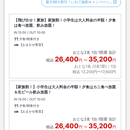
最大50％割引！いわて旅割キャンペーン…
【飛び出せ！夏旅】家族割！小学生は大人料金の半額！夕食
は食べ放題、飲み放題！
IN
チェックイン
15:00
/ OUT
チェックアウト
10:00
夕食/朝食付き
【おまかせ客室】
おとな
2
名
1
泊
1
部屋 合計
26,400
35,200
税込
円
〜
円
おとな1名 (
2
名1室)｜
1
泊
税込
13,200円〜17,600円
【家族割！】小学生は大人料金の半額！夕食はカニ食べ放題
＆生ビール飲み放題！
IN
チェックイン
15:00
/ OUT
チェックアウト
10:00
夕食/朝食付き
【おまかせ客室】
おとな
2
名
1
泊
1
部屋 合計
26,400
35,200
税込
円
〜
円