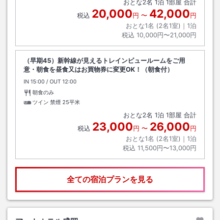
おとな
2
名
1
泊
1
部屋 合計
20,000
42,000
税込
円
〜
円
おとな1名 (
2
名1室)｜
1
泊
税込
10,000円〜21,000円
（早期45）新幹線が見えるトレインビュールームをご用
意・朝食を昼食又はお買物券に変更OK！（朝食付）
IN
チェックイン
15:00
/ OUT
チェックアウト
12:00
朝食のみ
ツイン 禁煙
25平米
おとな
2
名
1
泊
1
部屋 合計
23,000
26,000
税込
円
〜
円
おとな1名 (
2
名1室)｜
1
泊
税込
11,500円〜13,000円
全ての宿泊プランを見る