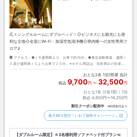
広々シングルルームにダブルベッド！◇ビジネスにも観光にも便
利な立地◇全室にWi-Fi・加湿空気清浄機◇県内唯一の女性専用フ
ロア♪
アクセス：
●ＪＲ盛岡駅より、お車で約10分。●東北自動車道、盛岡Ｉ
Ｃ及び盛岡南ＩＣよりお車で２０分。※ホテル周辺は、右折禁止の交差点
や一方通行の道路が多いので道路標識に充分ご注意ください。
おとな
2
名
1
泊
1
部屋 合計
9,700
32,500
税込
円
〜
円
おとな1名 (
2
名1室)｜
1
泊
税込
4,850円〜16,250円
割引クーポン配布中
※利用条件あり
最大50％割引！いわて旅割キャンペーン…
【ダブルルーム限定】☆2名様利用ソファベッド付プラン≪