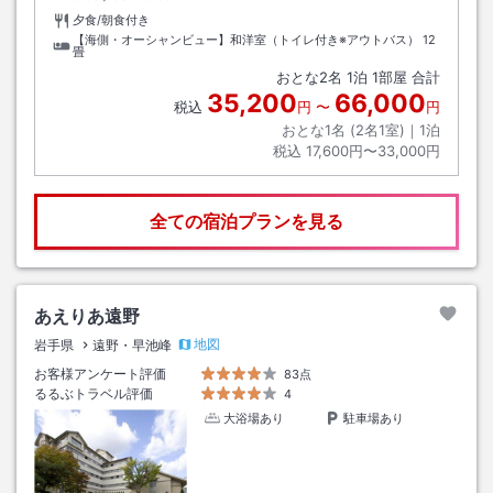
夕食/朝食付き
【海側・オーシャンビュー】和洋室（トイレ付き※アウトバス）
12
畳
おとな
2
名
1
泊
1
部屋 合計
35,200
66,000
税込
円
〜
円
おとな1名 (
2
名1室)｜
1
泊
税込
17,600円〜33,000円
全ての宿泊プランを見る
あえりあ遠野
地図
岩手県
遠野・早池峰
お客様アンケート評価
83点
るるぶトラベル評価
4
大浴場あり
駐車場あり