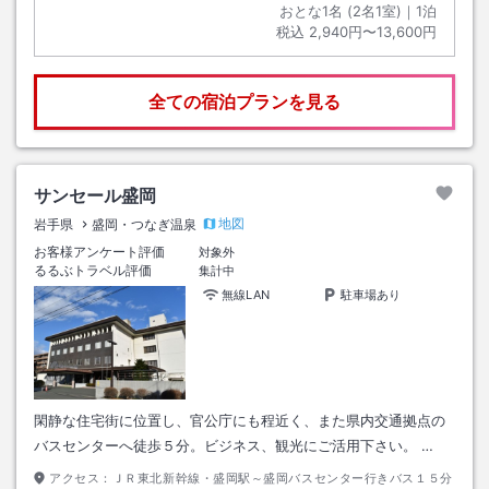
おとな1名 (
2
名1室)｜
1
泊
税込
2,940円〜13,600円
全ての宿泊プランを見る
サンセール盛岡
地図
岩手県
盛岡・つなぎ温泉
お客様アンケート評価
対象外
るるぶトラベル評価
集計中
無線LAN
駐車場あり
閑静な住宅街に位置し、官公庁にも程近く、また県内交通拠点の
バスセンターへ徒歩５分。ビジネス、観光にご活用下さい。 …
アクセス：
ＪＲ東北新幹線・盛岡駅～盛岡バスセンター行きバス１５分