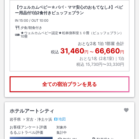
【ウェルカムベビー☆パパ・ママ安心のおもてなし♪】ベビ
ー用品付1泊2食付きビュッフェプラン
IN
チェックイン
15:00
/ OUT
チェックアウト
10:00
夕食/朝食付き
★ウェルカムベビー認定★松林側和室１０畳（ビュッフェプラン）
10畳
おとな
2
名
1
泊
1
部屋 合計
31,460
66,660
税込
円
〜
円
おとな1名 (
2
名1室)｜
1
泊
税込
15,730円〜33,330円
全ての宿泊プランを見る
ホテルアートシティ
地図
岩手県
宮古・浄土ケ浜
お客様アンケート評価
対象外
るるぶトラベル評価
集計中