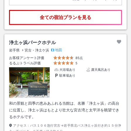
全ての宿泊プランを見る
浄土ヶ浜パークホテル
地図
岩手県
宮古・浄土ケ浜
お客様アンケート評価
85点
るるぶトラベル評価
5
大浴場あり
露天風呂あり
駐車場あり
和の景観と四季の恵みあふれる当館は、名勝「浄土ヶ浜」の高台
に位置し、浄土ヶ浜はもとより壮大な宮古湾と太平洋を眺望でき
るホテルです。
アクセス：
バス１０６急行宮古→岩手県北バス浄土ヶ浜行き約１５分浄