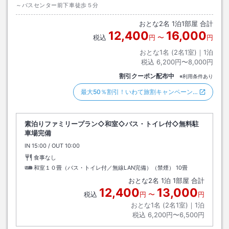
～バスセンター前下車徒歩５分
おとな
2
名
1
泊
1
部屋 合計
12,400
16,000
税込
円
〜
円
おとな1名 (
2
名1室)｜
1
泊
税込
6,200円〜8,000円
割引クーポン配布中
※利用条件あり
最大50％割引！いわて旅割キャンペーン…
素泊りファミリープラン◇和室◇バス・トイレ付◇無料駐
車場完備
IN
チェックイン
15:00
/ OUT
チェックアウト
10:00
食事なし
和室１０畳（バス・トイレ付／無線LAN完備）（禁煙）
10畳
おとな
2
名
1
泊
1
部屋 合計
12,400
13,000
税込
円
〜
円
おとな1名 (
2
名1室)｜
1
泊
税込
6,200円〜6,500円