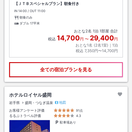
【ＪＴＢスペシャルプラン】朝食付き
IN
チェックイン
14:00
/ OUT
チェックアウト
11:00
朝食のみ
ダブル
17平米
おとな
2
名
1
泊
1
部屋 合計
14,700
29,400
税込
円
〜
円
おとな1名 (
2
名1室)｜
1
泊
税込
7,350円〜14,700円
全ての宿泊プランを見る
ホテルロイヤル盛岡
地図
岩手県
盛岡・つなぎ温泉
お客様アンケート評価
91点
るるぶトラベル評価
4.3
駐車場あり