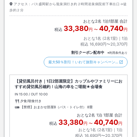
アクセス：
バス盛岡駅から龍泉洞行き約２時間岩泉病院前下車出口→徒
歩約２分
おとな
2
名
1
泊
1
部屋 合計
33,380
40,740
税込
円
〜
円
おとな1名 (
2
名1室)｜
1
泊
税込
16,690円〜20,370円
割引クーポン配布中
※利用条件あり
最大50％割引！いわて旅割キャンペーン…
【貸切風呂付き｜1日2部屋限定】カップルやファミリーにお
すすめ貸切風呂確約！山海の幸をご堪能★会場食
IN
チェックイン
15:00
/ OUT
チェックアウト
10:00
夕食/朝食付き
【禁煙】おまかせ部屋B（バス・トイレ付）
8畳
おとな
2
名
1
泊
1
部屋 合計
33,380
40,740
税込
円
〜
円
おとな1名 (
2
名1室)｜
1
泊
税込
16,690円〜20,370円