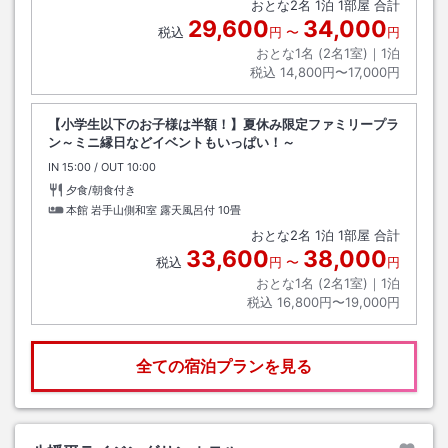
おとな
2
名
1
泊
1
部屋 合計
29,600
34,000
税込
円
〜
円
おとな1名 (
2
名1室)｜
1
泊
税込
14,800円〜17,000円
【小学生以下のお子様は半額！】夏休み限定ファミリープラ
ン～ミニ縁日などイベントもいっぱい！～
IN
チェックイン
15:00
/ OUT
チェックアウト
10:00
夕食/朝食付き
本館 岩手山側和室 露天風呂付
10畳
おとな
2
名
1
泊
1
部屋 合計
33,600
38,000
税込
円
〜
円
おとな1名 (
2
名1室)｜
1
泊
税込
16,800円〜19,000円
全ての宿泊プランを見る