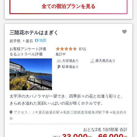
全ての宿泊プランを見る
三陸花ホテルはまぎく
地図
岩手県
釜石
お客様アンケート評価
87点
るるぶトラベル評価
集計中
大浴場あり
露天風呂あり
駐車場あり
太平洋の大パノラマが一望でき、四季折々の花と出逢う彩りと、
きらめき溢れた笑顔いっぱいの花が咲くホテルです。
アクセス：
ＪＲ釜石線釜石駅→私鉄三陸鉄道浪板海岸駅下車→徒歩約８
分
おとな
2
名
1
泊
1
部屋 合計
33,000
66,000