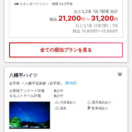
スタンダードツイン 喫煙
24.5平米
おとな
2
名
1
泊
1
部屋 合計
21,200
31,200
税込
円
〜
円
おとな1名 (
2
名1室)｜
1
泊
税込
10,600円〜15,600円
全ての宿泊プランを見る
八幡平ハイツ
地図
岩手県
八幡平温泉郷（岩手県）
お客様アンケート評価
集計中
るるぶトラベル評価
集計中
大浴場あり
露天風呂あり
温泉
駐車場あり