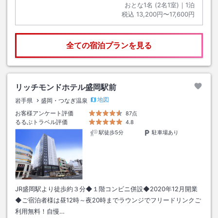
おとな1名 (
2
名1室)｜
1
泊
税込
13,200円〜17,600円
全ての宿泊プランを見る
リッチモンドホテル盛岡駅前
地図
岩手県
盛岡・つなぎ温泉
お客様アンケート評価
87点
るるぶトラベル評価
4.8
駅徒歩5分
駐車場あり
JR盛岡駅より徒歩約３分◆１階コンビニ併設◆2020年12月開業
◆ご宿泊者様は昼12時～夜20時までラウンジでフリードリンクご
利用無料！自慢…