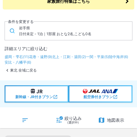
家族旅行特集はこちら
条件を変更する
岩手県
日付未定 - 1泊｜1部屋 おとな2名,こども0名
詳細エリアに絞り込む
盛岡・雫石
(
11
)
花巻・遠野
(
9
)
北上・江刺・湯田
(
2
)
一関・平泉
(
5
)
陸中海岸
(
6
)
安比・八幡平
(
6
)
東北 全域に戻る
新幹線・JR付きプラン
航空券付きプラン
絞り込み
地図表示
(選択中)