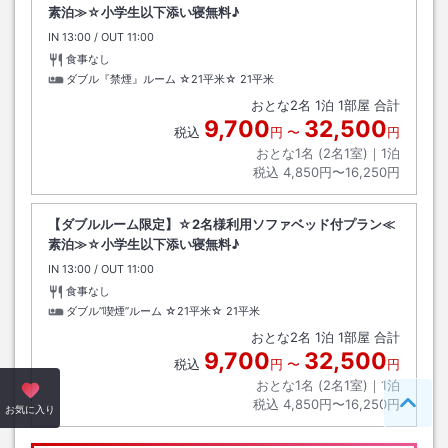
素泊≫☆小学生以下添い寝無料♪
IN
チェックイン
13:00
/ OUT
チェックアウト
11:00
食事なし
ダブル『禁煙』ルーム ☆21平米☆
21平米
おとな
2
名
1
泊
1
部屋 合計
9,700
32,500
税込
円
〜
円
おとな1名 (
2
名1室)｜
1
泊
税込
4,850円〜16,250円
【ダブルルーム限定】☆2名様利用ソファベッド付プラン≪
素泊≫☆小学生以下添い寝無料♪
IN
チェックイン
13:00
/ OUT
チェックアウト
11:00
食事なし
ダブル”喫煙”ルーム ☆21平米☆
21平米
おとな
2
名
1
泊
1
部屋 合計
9,700
32,500
税込
円
〜
円
おとな1名 (
2
名1室)｜
1
泊
税込
4,850円〜16,250円
ペー
お気に入り