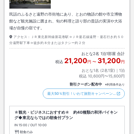
民話のふるさと遠野の市街地にあり、とおの物語の館や市立博物
館など観光施設に囲まれ、旬の料理と語り部の昔話の実演や大浴
場が自慢の宿です。
アクセス：
ＪＲ東北新幹線新花巻駅→ＪＲ釜石線遠野・釜石行き約５０
分遠野駅下車→徒歩約８分またはタクシー約２分
おとな
2
名
1
泊
1
部屋 合計
21,200
31,200
税込
円
〜
円
おとな1名 (
2
名1室)｜
1
泊
税込
10,600円〜15,600円
割引クーポン配布中
※利用条件あり
最大50％割引！いわて旅割キャンペーン…
☆観光・ビジネスにおすすめ☆ 約40種類の和洋バイキン
グ◆東北ならではの朝食付プラン
IN
チェックイン
15:00
/ OUT
チェックアウト
10:00
朝食のみ