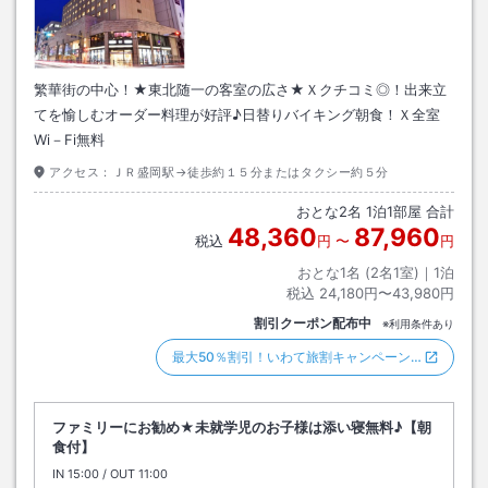
繁華街の中心！★東北随一の客室の広さ★Ｘクチコミ◎！出来立
てを愉しむオーダー料理が好評♪日替りバイキング朝食！Ｘ全室
Wi－Fi無料
アクセス：
ＪＲ盛岡駅→徒歩約１５分またはタクシー約５分
おとな
2
名
1
泊
1
部屋 合計
48,360
87,960
税込
円
〜
円
おとな1名 (
2
名1室)｜
1
泊
税込
24,180円〜43,980円
割引クーポン配布中
※利用条件あり
最大50％割引！いわて旅割キャンペーン…
ファミリーにお勧め★未就学児のお子様は添い寝無料♪【朝
食付】
IN
チェックイン
15:00
/ OUT
チェックアウト
11:00