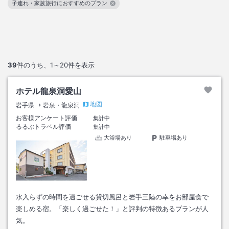
子連れ・家族旅行におすすめのプラン
この絞り込み条件を解除
39
件のうち、
1～20
件を表示
ホテル龍泉洞愛山
地図
岩手県
岩泉・龍泉洞
お客様アンケート評価
集計中
るるぶトラベル評価
集計中
大浴場あり
駐車場あり
水入らずの時間を過ごせる貸切風呂と岩手三陸の幸をお部屋食で
楽しめる宿。「楽しく過ごせた！」と評判の特徴あるプランが人
気。