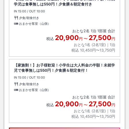
学児は食事無しは550円！夕食膳＆朝定食付き
IN
チェックイン
15:00
/ OUT
チェックアウト
10:00
夕食/朝食付き
おまかせ客室（山側）
おとな
2
名
1
泊
1
部屋 合計
20,900
27,500
税込
円
〜
円
おとな1名 (
2
名1室)｜
1
泊
税込
10,450円〜13,750円
【家族割！】お子様歓迎！小学生は大人料金の半額！未就学
児で食事無しは550円！夕食膳＆朝定食付！
IN
チェックイン
15:00
/ OUT
チェックアウト
10:00
夕食/朝食付き
おまかせ客室（山側）
おとな
2
名
1
泊
1
部屋 合計
20,900
27,500
税込
円
〜
円
おとな1名 (
2
名1室)｜
1
泊
税込
10,450円〜13,750円