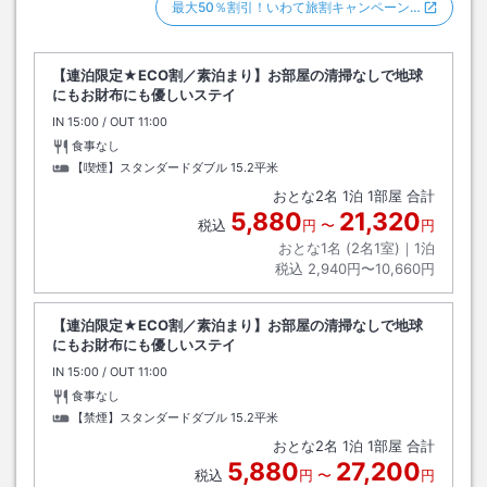
最大50％割引！いわて旅割キャンペーン…
【連泊限定★ECO割／素泊まり】お部屋の清掃なしで地球
にもお財布にも優しいステイ
IN
チェックイン
15:00
/ OUT
チェックアウト
11:00
食事なし
【喫煙】スタンダードダブル
15.2平米
おとな
2
名
1
泊
1
部屋 合計
5,880
21,320
税込
円
〜
円
おとな1名 (
2
名1室)｜
1
泊
税込
2,940円〜10,660円
【連泊限定★ECO割／素泊まり】お部屋の清掃なしで地球
にもお財布にも優しいステイ
IN
チェックイン
15:00
/ OUT
チェックアウト
11:00
食事なし
【禁煙】スタンダードダブル
15.2平米
おとな
2
名
1
泊
1
部屋 合計
5,880
27,200
税込
円
〜
円