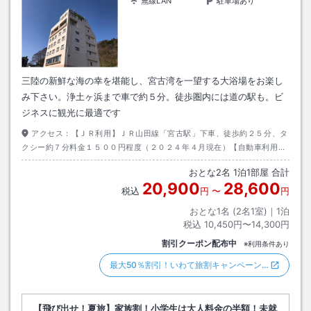
無線LAN
駐車場あり
三陸の新鮮な海の幸を堪能し、宮古湾を一望する大浴場をお楽し
み下さい。浄土ヶ浜まで車で約５分。徒歩圏内には道の駅も。ビ
ジネスに観光に最適です
アクセス：
【ＪＲ利用】ＪＲ山田線「宮古駅」下車、徒歩約２５分、タ
クシー約７分料金１５００円程度（２０２４年４月現在）【自動車利用】
東北自動車道「盛岡南I．C」より国道１０６号線。目標物：ローソン鍬ヶ
おとな
2
名
1
泊
1
部屋 合計
崎上町店
20,900
28,600
税込
円
〜
円
おとな1名 (
2
名1室)｜
1
泊
税込
10,450円〜14,300円
割引クーポン配布中
※利用条件あり
最大50％割引！いわて旅割キャンペーン…
【飛び出せ！夏旅】家族割！小学生は大人料金の半額！未就