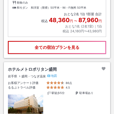
朝食のみ
和モダン 和洋室（禁煙）50平米・Wi－Fi無料
50平米
おとな
2
名
1
泊
1
部屋 合計
48,360
87,960
税込
円
〜
円
おとな1名 (
2
名1室)｜
1
泊
税込
24,180円〜43,980円
全ての宿泊プランを見る
ホテルメトロポリタン盛岡
地図
岩手県
盛岡・つなぎ温泉
お客様アンケート評価
86点
るるぶトラベル評価
4.5
駅徒歩5分
駐車場あり