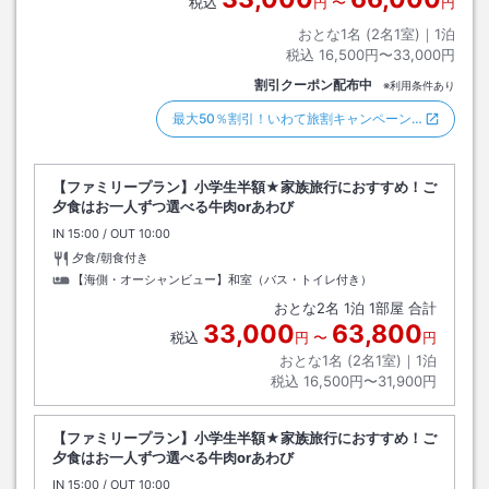
税込
円
〜
円
おとな1名 (
2
名1室)｜
1
泊
税込
16,500円〜33,000円
割引クーポン配布中
※利用条件あり
最大50％割引！いわて旅割キャンペーン…
【ファミリープラン】小学生半額★家族旅行におすすめ！ご
夕食はお一人ずつ選べる牛肉orあわび
IN
チェックイン
15:00
/ OUT
チェックアウト
10:00
夕食/朝食付き
【海側・オーシャンビュー】和室（バス・トイレ付き）
おとな
2
名
1
泊
1
部屋 合計
33,000
63,800
税込
円
〜
円
おとな1名 (
2
名1室)｜
1
泊
税込
16,500円〜31,900円
【ファミリープラン】小学生半額★家族旅行におすすめ！ご
夕食はお一人ずつ選べる牛肉orあわび
IN
チェックイン
15:00
/ OUT
チェックアウト
10:00