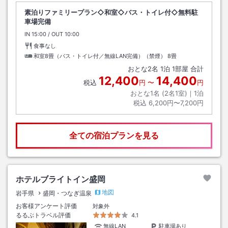
素泊りファミリープラン◇和室◇バス・トイレ付◇無料駐
車場完備
IN
チェックイン
15:00
/ OUT
チェックアウト
10:00
食事なし
和室8畳（バス・トイレ付／無線LAN完備）（禁煙）
8畳
おとな
2
名
1
泊
1
部屋 合計
12,400
14,400
税込
円
〜
円
おとな1名 (
2
名1室)｜
1
泊
税込
6,200円〜7,200円
全ての宿泊プランを見る
ホテルブライトイン盛岡
地図
岩手県
盛岡・つなぎ温泉
お客様アンケート評価
対象外
るるぶトラベル評価
4.1
無線LAN
駐車場あり