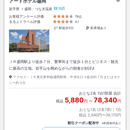
アートホテル盛岡
地図
岩手県
盛岡・つなぎ温泉
お客様アンケート評価
79点
るるぶトラベル評価
4.1
駅徒歩5分
駐車場あり
ＪＲ盛岡駅より徒歩７分、繁華街まで徒歩１分とビジネス・観光
に最高の立地。岩手山を眺めながらの朝食が好評♪
アクセス：
ＪＲ東北新幹線盛岡駅南・中央出口→徒歩約７分またはタク
シー約３分
おとな
2
名
1
泊
1
部屋 合計
5,880
78,340
税込
円
〜
円
おとな1名 (
2
名1室)｜
1
泊
税込
2,940円〜39,170円
割引クーポン配布中
※利用条件あり