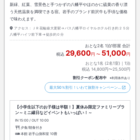
新緑、紅葉、雪景色と手つかずの八幡平やほのかに硫黄の香り漂
う天然温泉を満喫できる宿。岩手のブランド前沢牛も手頃な価格
で味わえます。
アクセス：
ＪＲ花輪線大更駅→バス八幡平ロイヤルホテル行き約２５分
八幡平ハイツ前下車→徒歩約０分
おとな
2
名
1
泊
1
部屋 合計
29,600
51,000
税込
円
〜
円
おとな1名 (
2
名1室)｜
1
泊
税込
14,800円〜25,500円
割引クーポン配布中
※利用条件あり
最大50％割引！いわて旅割キャンペーン…
【小学生以下のお子様は半額！】夏休み限定ファミリープラ
ン～ミニ縁日などイベントもいっぱい！～
IN
チェックイン
15:00
/ OUT
チェックアウト
10:00
夕食/朝食付き
本館 岩手山側和室
10畳