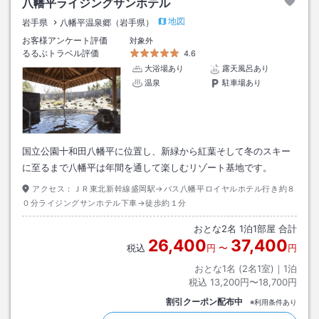
八幡平ライジングサンホテル
地図
岩手県
八幡平温泉郷（岩手県）
お客様アンケート評価
対象外
るるぶトラベル評価
4.6
大浴場あり
露天風呂あり
温泉
駐車場あり
国立公園十和田八幡平に位置し、新緑から紅葉そして冬のスキー
に至るまで八幡平は年間を通して楽しむリゾート基地です。
アクセス：
ＪＲ東北新幹線盛岡駅→バス八幡平ロイヤルホテル行き約８
０分ライジングサンホテル下車→徒歩約１分
おとな
2
名
1
泊
1
部屋 合計
26,400
37,400
税込
円
〜
円
おとな1名 (
2
名1室)｜
1
泊
税込
13,200円〜18,700円
割引クーポン配布中
※利用条件あり