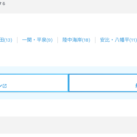
する
田
(
13
)
一関・平泉
(
9
)
陸中海岸
(
18
)
安比・八幡平
(
11
)
ン