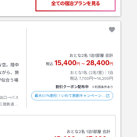
全ての宿泊プランを見る
おとな
2
名
1
泊
1
部屋 合計
15,400
28,400
税込
円
〜
円
な空。陸中
ながら、旅
おとな1名 (
2
名1室)｜
1
泊
税込
7,700円〜14,200円
が似合う場
割引クーポン配布中
※利用条件あり
最大50％割引！いわて旅割キャンペーン…
出口→バス
三陸鉄道北
→バス黒崎
→タクシー
おとな
2
名
1
泊
1
部屋 合計