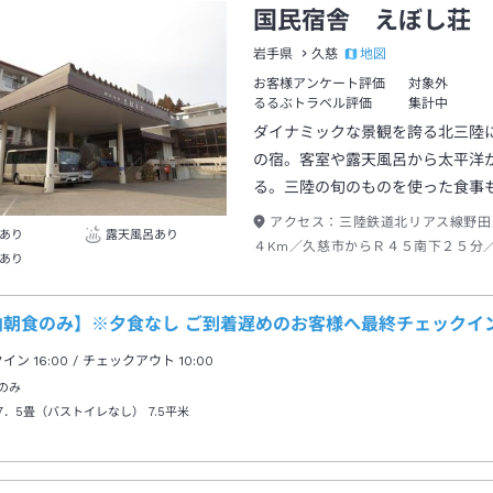
国民宿舎 えぼし荘
地図
岩手県
久慈
お客様アンケート評価
対象外
るるぶトラベル評価
集計中
ダイナミックな景観を誇る北三陸
の宿。客室や露天風呂から太平洋
る。三陸の旬のものを使った食事
アクセス：
三陸鉄道北リアス線野田
あり
露天風呂あり
４Km／久慈市からＲ４５南下２５分
あり
道九戸ＩＣから１時間４５分【送迎】
リアス線野田玉川駅～当館送迎あり。
約
泊朝食のみ】※夕食なし ご到着遅めのお客様へ最終チェックイン
クイン
16:00
/ チェックアウト
10:00
のみ
7．5畳（バストイレなし）
7.5平米