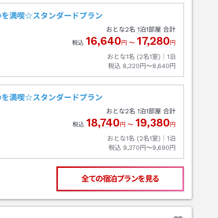
のを満喫☆スタンダードプラン
おとな
2
名
1
泊
1
部屋 合計
16,640
17,280
税込
円
〜
円
おとな1名 (
2
名1室)｜
1
泊
税込
8,320円〜8,640円
のを満喫☆スタンダードプラン
おとな
2
名
1
泊
1
部屋 合計
18,740
19,380
税込
円
〜
円
おとな1名 (
2
名1室)｜
1
泊
税込
9,370円〜9,690円
全ての宿泊プランを見る