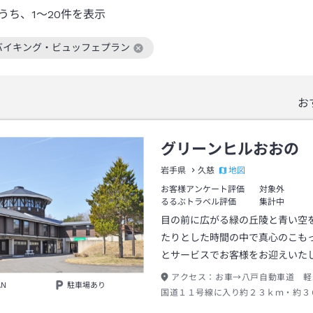
うち、
1～20
件を表示
バイキング・ビュッフェプラン
絞り込み条件を解除
お
グリーンヒルおおの
地図
岩手県
久慈
お客様アンケート評価
対象外
るるぶトラベル評価
集計中
目の前に広がる緑の丘陵と青い空
たりとした時間の中で真心のこも
とサービスでお客様をお迎えいた
アクセス：
お車→八戸自動車道 軽
AN
駐車場あり
国道１１号線に入り約２３ｋｍ・約３
県北バス→ＪＲ久慈駅からおおのキャ