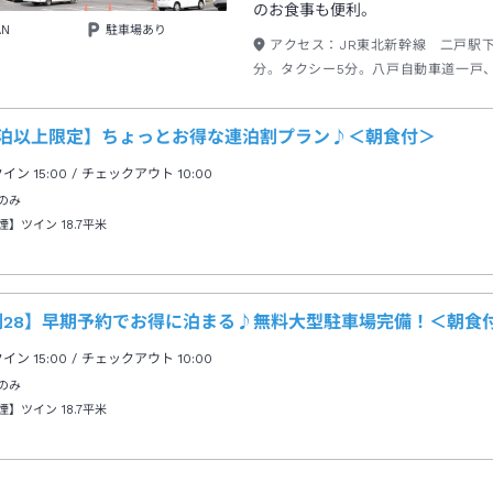
のお食事も便利。
AN
駐車場あり
アクセス：
JR東北新幹線 二戸駅下
分。タクシー5分。八戸自動車道一戸、
より国道4号線。二警察署より北方へ3
左側。
連泊以上限定】ちょっとお得な連泊割プラン♪＜朝食付＞
クイン
15:00
/ チェックアウト
10:00
のみ
煙】ツイン
18.7平米
割28】早期予約でお得に泊まる♪無料大型駐車場完備！＜朝食
クイン
15:00
/ チェックアウト
10:00
のみ
煙】ツイン
18.7平米