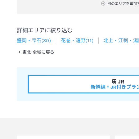
別のエリアを追加
詳細エリアに絞り込む
盛岡・雫石
(
30
)
花巻・遠野
(
11
)
北上・江刺・湯
東北 全域に戻る
新幹線・JR付きプラ