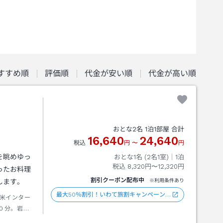
すすめ順
評価順
代金が安い順
代金が高い順
おとな
2
名
1
泊
1
部屋 合計
16,640
24,640
税込
円
〜
円
を眺めゆっ
おとな1名 (
2
名1室)｜
1
泊
税込
8,320円〜12,320円
ったお料理
割引クーポン配布中
します。
※利用条件あり
最大50％割引！いわて旅割キャンペーン…
米インター
０分。岩手
ンパス前ま