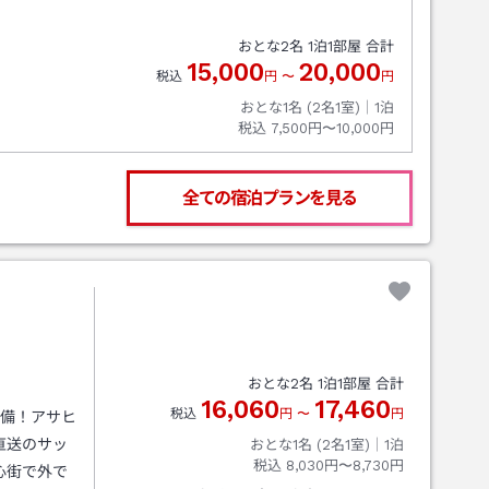
おとな
2
名
1
泊
1
部屋 合計
15,000
20,000
税込
円
〜
円
おとな1名 (
2
名1室)｜
1
泊
税込
7,500円〜10,000円
全ての宿泊プランを見る
おとな
2
名
1
泊
1
部屋 合計
16,060
17,460
税込
円
〜
円
完備！アサヒ
直送のサッ
おとな1名 (
2
名1室)｜
1
泊
税込
8,030円〜8,730円
心街で外で