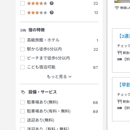
22
無線L
13
宿の特徴
【2
高級旅館・ホテル
1
チェッ
駅から徒歩5分以内
22
朝食
ビーチまで徒歩5分以内
【禁
こども宿泊可能
87
もっと見る
【早
設備・サービス
チェッ
朝食
駐車場あり(無料)
68
【禁
駐車場あり(有料・無料)
89
送迎あり(無料)
送迎あり（有料・無料）