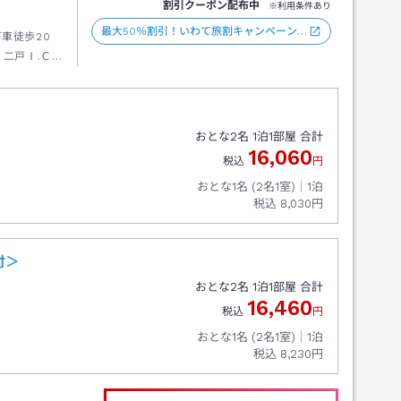
割引クーポン配布中
※利用条件あり
最大50％割引！いわて旅割キャンペーン…
車徒歩20
二戸Ⅰ.Ｃ
00ｍ位先。
おとな
2
名
1
泊
1
部屋 合計
16,060
税込
円
おとな1名 (
2
名1室)｜
1
泊
税込
8,030円
付＞
おとな
2
名
1
泊
1
部屋 合計
16,460
税込
円
おとな1名 (
2
名1室)｜
1
泊
税込
8,230円