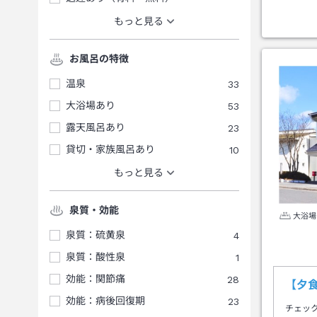
もっと見る
お風呂の特徴
温泉
33
大浴場あり
53
露天風呂あり
23
貸切・家族風呂あり
10
もっと見る
泉質・効能
大浴場
泉質：硫黄泉
4
泉質：酸性泉
1
効能：関節痛
28
【夕
効能：病後回復期
23
チェッ