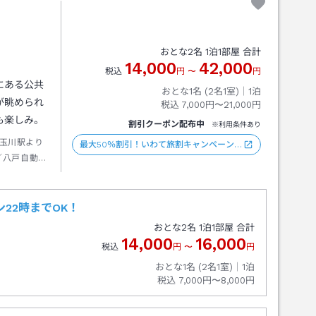
おとな
2
名
1
泊
1
部屋 合計
14,000
42,000
税込
円
〜
円
にある公共
おとな1名 (
2
名1室)｜
1
泊
が眺められ
税込
7,000円〜21,000円
も楽しみ。
割引クーポン配布中
※利用条件あり
玉川駅より
最大50％割引！いわて旅割キャンペーン…
／八戸自動車
三陸鉄道北
※前日要予
22時までOK！
おとな
2
名
1
泊
1
部屋 合計
14,000
16,000
税込
円
〜
円
おとな1名 (
2
名1室)｜
1
泊
税込
7,000円〜8,000円