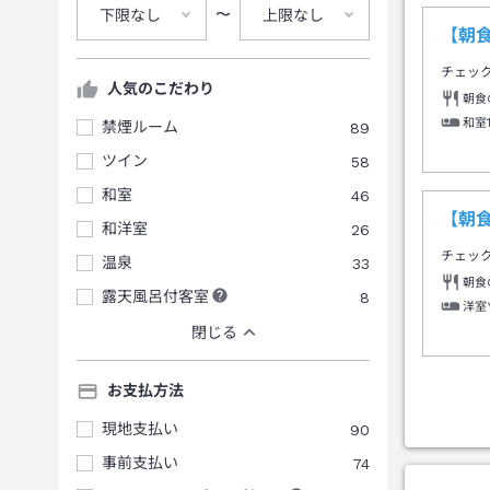
〜
下限なし
上限なし
【朝
チェッ
人気のこだわり
朝食
和室
禁煙ルーム
89
ツイン
58
和室
46
【朝
和洋室
26
チェッ
温泉
33
朝食
露天風呂付客室
8
洋室
閉じる
お支払方法
現地支払い
90
事前支払い
74