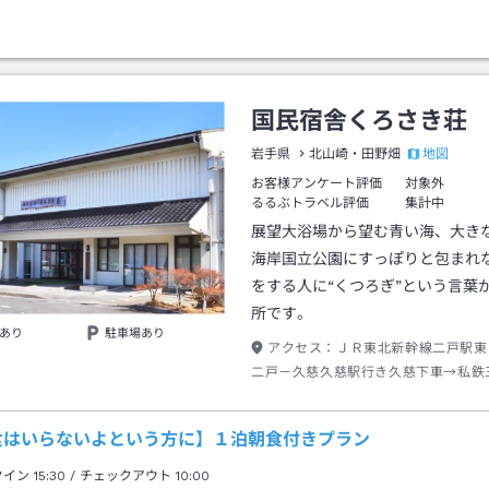
国民宿舎くろさき荘
地図
岩手県
北山崎・田野畑
お客様アンケート評価
対象外
るるぶトラベル評価
集計中
展望大浴場から望む青い海、大き
海岸国立公園にすっぽりと包まれ
をする人に“くつろぎ”という言葉
所です。
あり
駐車場あり
アクセス：
ＪＲ東北新幹線二戸駅東
二戸－久慈久慈駅行き久慈下車→私鉄
リアス線宮古行き約３５分普代駅下車
線黒崎行き約１５分くろさき荘前下車
食はいらないよという方に】１泊朝食付きプラン
約１０分
クイン
15:30
/ チェックアウト
10:00