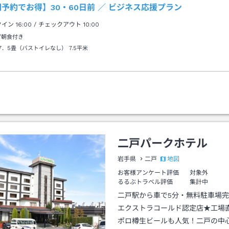
予約でお得】30・60日前 ／ ビジネス応援プラン
クイン
16:00
/ チェックアウト
10:00
/朝食付き
7．5畳（バストイレなし）
7.5平米
二戸パークホテル
地図
岩手県
二戸
お客様アンケート評価
対象外
るるぶトラベル評価
集計中
二戸駅から車で5分・無料駐車場
エクストラコールド認定店★工場
ポロ樽生ビールも人気！二戸の中