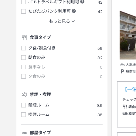
JTBトラベルギフト利用可
42
たびたびバンク利用可
42
もっと見る
食事タイプ
夕食/朝食付き
59
朝食のみ
82
大浴場
食事なし
0
駐車場
夕食のみ
0
【一
禁煙・喫煙
チェッ
禁煙ルーム
89
朝食
和室
喫煙ルーム
38
部屋タイプ