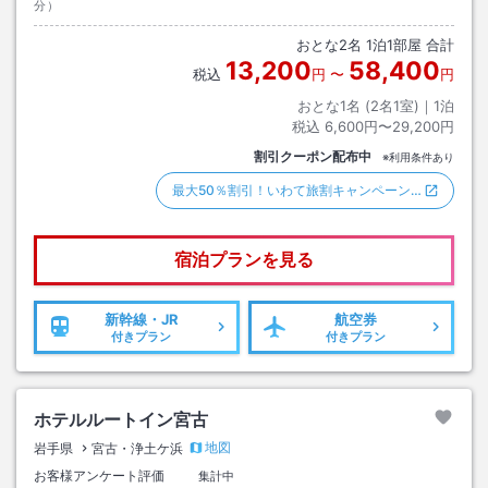
分）
おとな
2
名
1
泊
1
部屋 合計
13,200
58,400
税込
円
〜
円
おとな1名 (
2
名1室)｜
1
泊
税込
6,600円〜29,200円
割引クーポン配布中
※利用条件あり
最大50％割引！いわて旅割キャンペーン…
宿泊プランを見る
新幹線・JR
航空券
付きプラン
付きプラン
ホテルルートイン宮古
地図
岩手県
宮古・浄土ケ浜
お客様アンケート評価
集計中