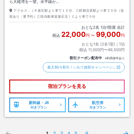
ら大槌湾を一望。水平線か…
アクセス：
ＪＲ釜石駅より車で１５分、三鉄鵜住居駅より車で３分（送
迎あり：要予約）三陸自動車道釜石北ＩＣより車で５分
おとな
2
名
1
泊
1
部屋 合計
22,000
99,000
税込
円
〜
円
おとな1名 (
2
名1室)｜
1
泊
税込
11,000円〜49,500円
割引クーポン配布中
※利用条件あり
最大50％割引！いわて旅割キャンペーン…
宿泊プランを見る
新幹線・JR
航空券
付きプラン
付きプラン
1
2
3
4
5
...
9