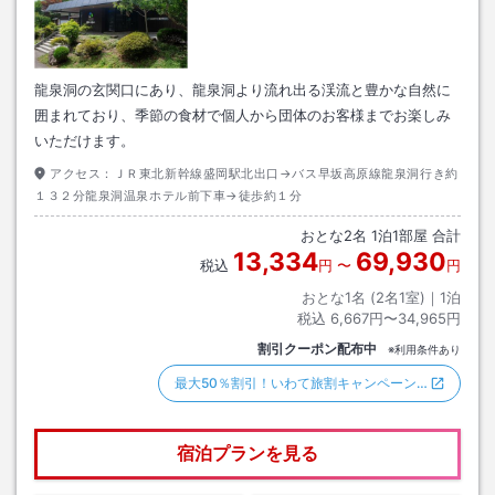
龍泉洞の玄関口にあり、龍泉洞より流れ出る渓流と豊かな自然に
囲まれており、季節の食材で個人から団体のお客様までお楽しみ
いただけます。
アクセス：
ＪＲ東北新幹線盛岡駅北出口→バス早坂高原線龍泉洞行き約
１３２分龍泉洞温泉ホテル前下車→徒歩約１分
おとな
2
名
1
泊
1
部屋 合計
13,334
69,930
税込
円
〜
円
おとな1名 (
2
名1室)｜
1
泊
税込
6,667円〜34,965円
割引クーポン配布中
※利用条件あり
最大50％割引！いわて旅割キャンペーン…
宿泊プランを見る