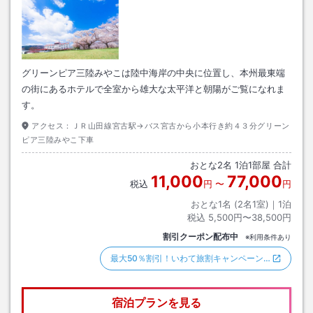
グリーンピア三陸みやこは陸中海岸の中央に位置し、本州最東端
の街にあるホテルで全室から雄大な太平洋と朝陽がご覧になれま
す。
アクセス：
ＪＲ山田線宮古駅→バス宮古から小本行き約４３分グリーン
ピア三陸みやこ下車
おとな
2
名
1
泊
1
部屋 合計
11,000
77,000
税込
円
〜
円
おとな1名 (
2
名1室)｜
1
泊
税込
5,500円〜38,500円
割引クーポン配布中
※利用条件あり
最大50％割引！いわて旅割キャンペーン…
宿泊プランを見る