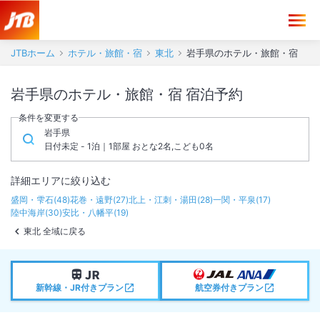
JTBホーム
ホテル・旅館・宿
東北
岩手県のホテル・旅館・宿
岩手県のホテル・旅館・宿 宿泊予約
条件を変更する
岩手県
日付未定 - 1泊｜1部屋 おとな2名,こども0名
詳細エリアに絞り込む
盛岡・雫石
(
48
)
花巻・遠野
(
27
)
北上・江刺・湯田
(
28
)
一関・平泉
(
17
)
陸中海岸
(
30
)
安比・八幡平
(
19
)
東北 全域に戻る
新幹線・JR付きプラン
航空券付きプラン