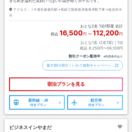
きらめき溢れた笑顔いっぱいの花が咲くホテルです。
アクセス：
ＪＲ釜石線釜石駅→私鉄三陸鉄道浪板海岸駅下車→徒歩約８
分
おとな
2
名
1
泊
1
部屋 合計
16,500
112,200
税込
円
〜
円
おとな1名 (
2
名1室)｜
1
泊
税込
8,250円〜56,100円
割引クーポン配布中
※利用条件あり
最大50％割引！いわて旅割キャンペーン…
宿泊プランを見る
新幹線・JR
航空券
付きプラン
付きプラン
ビジネスインやまだ