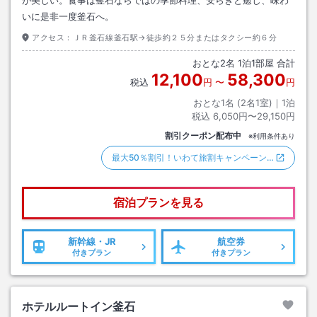
が美しい。食事は釜石ならではの季節料理、安らぎと癒し、味わ
いに是非一度釜石へ。
アクセス：
ＪＲ釜石線釜石駅→徒歩約２５分またはタクシー約６分
おとな
2
名
1
泊
1
部屋 合計
12,100
58,300
税込
円
〜
円
おとな1名 (
2
名1室)｜
1
泊
税込
6,050円〜29,150円
割引クーポン配布中
※利用条件あり
最大50％割引！いわて旅割キャンペーン…
宿泊プランを見る
新幹線・JR
航空券
付きプラン
付きプラン
ホテルルートイン釜石