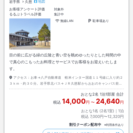
地図
岩手県
久慈
お客様アンケート評価
対象外
るるぶトラベル評価
集計中
無線LAN
駐車場あり
目の前に広がる緑の丘陵と青い空を眺めゆったりとした時間の中
で真心のこもったお料理とサービスでお客様をお迎えいたしま
す。
アクセス：
お車→八戸自動車道 軽米インター国道１１号線に入り約２
３ｋｍ・約３０分。岩手県北バス→ＪＲ久慈駅からおおのキャンパス前ま
で約４４分。
おとな
2
名
1
泊
1
部屋 合計
14,000
24,640
税込
円
〜
円
おとな1名 (
2
名1室)｜
1
泊
税込
7,000円〜12,320円
割引クーポン配布中
※利用条件あり