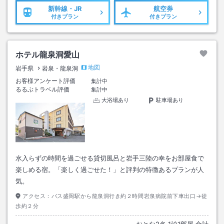
新幹線・JR
航空券
付きプラン
付きプラン
ホテル龍泉洞愛山
地図
岩手県
岩泉・龍泉洞
お客様アンケート評価
集計中
るるぶトラベル評価
集計中
大浴場あり
駐車場あり
水入らずの時間を過ごせる貸切風呂と岩手三陸の幸をお部屋食で
楽しめる宿。「楽しく過ごせた！」と評判の特徴あるプランが人
気。
アクセス：
バス盛岡駅から龍泉洞行き約２時間岩泉病院前下車出口→徒
歩約２分
おとな
2
名
1
泊
1
部屋 合計