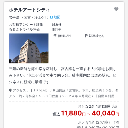
ホテルアートシティ
地図
岩手県
宮古・浄土ケ浜
お客様アンケート評価
対象外
るるぶトラベル評価
集計中
無線LAN
駐車場あり
三陸の新鮮な海の幸を堪能し、宮古湾を一望する大浴場をお楽し
み下さい。浄土ヶ浜まで車で約５分。徒歩圏内には道の駅も。ビ
ジネスに観光に最適です
アクセス：
【ＪＲ利用】ＪＲ山田線「宮古駅」下車、徒歩約２５分、タ
クシー約７分料金１５００円程度（２０２４年４月現在）【自動車利用】
東北自動車道「盛岡南I．C」より国道１０６号線。目標物：ローソン鍬ヶ
おとな
2
名
1
泊
1
部屋 合計
崎上町店
11,880
40,040
税込
円
〜
円
おとな1名 (
2
名1室)｜
1
泊
税込
5,940円〜20,020円