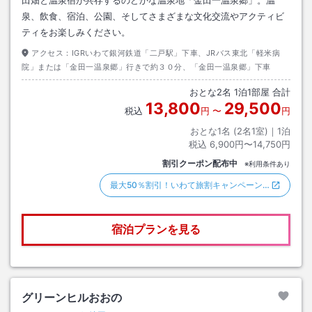
泉、飲食、宿泊、公園、そしてさまざまな文化交流やアクティビ
ティをお楽しみください。
アクセス：
IGRいわて銀河鉄道「二戸駅」下車、JRバス東北「軽米病
院」または「金田一温泉郷」行きで約３０分、「金田一温泉郷」下車
おとな
2
名
1
泊
1
部屋 合計
13,800
29,500
税込
円
〜
円
おとな1名 (
2
名1室)｜
1
泊
税込
6,900円〜14,750円
割引クーポン配布中
※利用条件あり
最大50％割引！いわて旅割キャンペーン…
宿泊プランを見る
グリーンヒルおおの