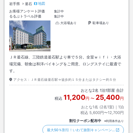
地図
岩手県
釜石
お客様アンケート評価
集計中
るるぶトラベル評価
集計中
大浴場あり
駐車場あり
ＪＲ釜石線、三陸鉄道釜石駅より車で５分。全室ｗｉｆｉ・大浴
場完備、朝食は和洋バイキングをご用意、ロングステイに最適で
す。
アクセス：
ＪＲ釜石線釜石駅→徒歩約１５分またはタクシー約５分
おとな
2
名
1
泊
1
部屋 合計
11,200
25,400
税込
円
〜
円
おとな1名 (
2
名1室)｜
1
泊
税込
5,600円〜12,700円
割引クーポン配布中
※利用条件あり
最大50％割引！いわて旅割キャンペーン…