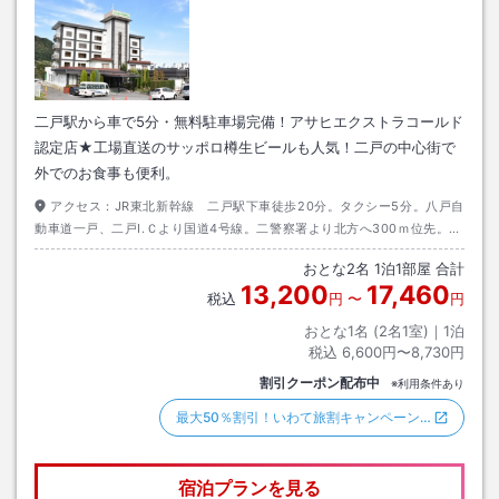
二戸駅から車で5分・無料駐車場完備！アサヒエクストラコールド
認定店★工場直送のサッポロ樽生ビールも人気！二戸の中心街で
外でのお食事も便利。
アクセス：
JR東北新幹線 二戸駅下車徒歩20分。タクシー5分。八戸自
動車道一戸、二戸Ⅰ.Ｃより国道4号線。二警察署より北方へ300ｍ位先。左
側。
おとな
2
名
1
泊
1
部屋 合計
13,200
17,460
税込
円
〜
円
おとな1名 (
2
名1室)｜
1
泊
税込
6,600円〜8,730円
割引クーポン配布中
※利用条件あり
最大50％割引！いわて旅割キャンペーン…
宿泊プランを見る