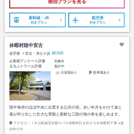
宿泊プランを見る
新幹線・JR
航空券
付きプラン
付きプラン
休暇村陸中宮古
地図
岩手県
宮古・浄土ケ浜
お客様アンケート評価
対象外
るるぶトラベル評価
集計中
大浴場あり
駐車場あり
陸中海岸のほぼ中央に位置する公共の宿。永い年月をかけて波と
風が作り出した壮大な景観と新鮮な三陸の海の幸を楽しめます。
アクセス：
ＪＲ山田線宮古駅→バス休暇村行き約２５分休暇村下車→徒
歩約０分