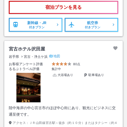
宿泊プランを見る
新幹線・JR
航空券
付きプラン
付きプラン
宮古ホテル沢田屋
地図
岩手県
宮古・浄土ケ浜
お客様アンケート評価
80点
るるぶトラベル評価
集計中
大浴場あり
駐車場あり
陸中海岸の中心宮古市のほぼ中心街にあり、観光にビジネスに交
通至便です。
アクセス：
ＪＲ山田線宮古駅～徒歩（約１０分）またはタクシー（約４