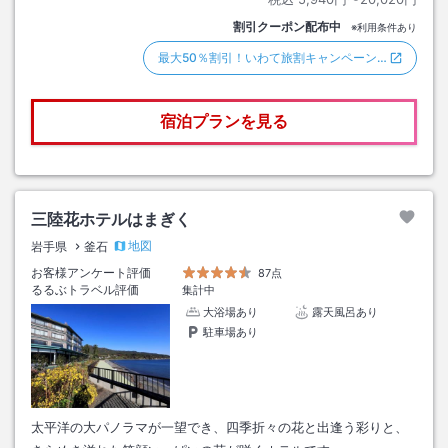
割引クーポン配布中
※利用条件あり
最大50％割引！いわて旅割キャンペーン…
宿泊プランを見る
三陸花ホテルはまぎく
地図
岩手県
釜石
お客様アンケート評価
87点
るるぶトラベル評価
集計中
大浴場あり
露天風呂あり
駐車場あり
太平洋の大パノラマが一望でき、四季折々の花と出逢う彩りと、