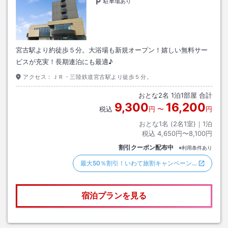
駐車場あり
宮古駅より約徒歩５分。大浴場も新規オープン！嬉しい無料サー
ビスが充実！長期連泊にも最適♪
アクセス：
ＪＲ・三陸鉄道宮古駅より徒歩５分。
おとな
2
名
1
泊
1
部屋 合計
9,300
16,200
税込
円
〜
円
おとな1名 (
2
名1室)｜
1
泊
税込
4,650円〜8,100円
割引クーポン配布中
※利用条件あり
最大50％割引！いわて旅割キャンペーン…
宿泊プランを見る