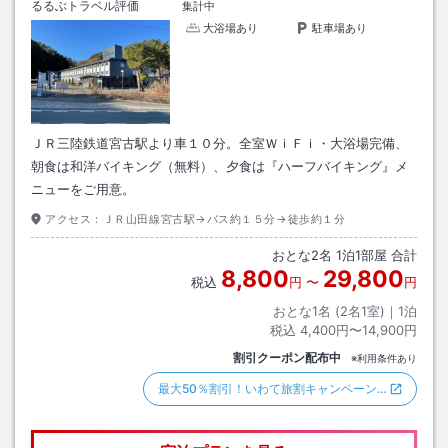
るるぶトラベル評価
集計中
大浴場あり
駐車場あり
ＪＲ三陸鉄道宮古駅より車１０分。全室ＷｉＦｉ・大浴場完備、
朝食は和洋バイキング（無料）、夕食は『ハーフバイキング』メ
ニューをご用意。
アクセス：
ＪＲ山田線宮古駅→バス約１５分→徒歩約１分
おとな
2
名
1
泊
1
部屋 合計
8,800
29,800
税込
円
〜
円
おとな1名 (
2
名1室)｜
1
泊
税込
4,400円〜14,900円
割引クーポン配布中
※利用条件あり
最大50％割引！いわて旅割キャンペーン…