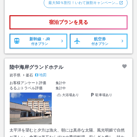
最大50％割引！いわて旅割キャンペーン…
宿泊プランを見る
新幹線・JR
航空券
付きプラン
付きプラン
陸中海岸グランドホテル
地図
岩手県
釜石
お客様アンケート評価
集計中
るるぶトラベル評価
集計中
大浴場あり
駐車場あり
太平洋を望むと夕方は漁火、朝には真赤な太陽、風光明媚で自然