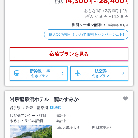
14,300
28,400
税込
円
〜
円
おとな1名 (
2
名1室)｜
1
泊
税込
7,150円〜14,200円
割引クーポン配布中
※利用条件あり
最大50％割引！いわて旅割キャンペーン…
宿泊プランを見る
新幹線・JR
航空券
付きプラン
付きプラン
岩泉龍泉洞ホテル 龍のすみか
地図
岩手県
岩泉・龍泉洞
お客様アンケート評価
集計中
るるぶトラベル評価
集計中
大浴場あり
駐車場あり