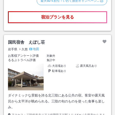
最大50％割引！いわて旅割キャンペーン…
宿泊プランを見る
国民宿舎 えぼし荘
地図
岩手県
久慈
お客様アンケート評価
対象外
るるぶトラベル評価
集計中
大浴場あり
露天風呂あり
駐車場あり
ダイナミックな景観を誇る北三陸にある公共の宿。客室や露天風
呂から太平洋が眺められる。三陸の旬のものを使った食事も楽し
み。
アクセス：
三陸鉄道北リアス線野田玉川駅より４Km／久慈市からＲ４