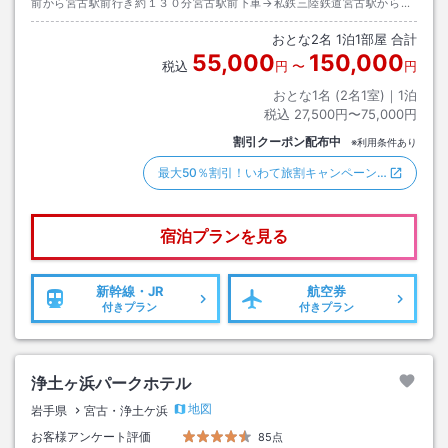
前から宮古駅前行き約１３０分宮古駅前下車→私鉄三陸鉄道宮古駅から久
慈行き約２０分新田老駅下車→徒歩約４０分またはタクシー約５分
おとな
2
名
1
泊
1
部屋 合計
55,000
150,000
税込
円
〜
円
おとな1名 (
2
名1室)｜
1
泊
税込
27,500円〜75,000円
割引クーポン配布中
※利用条件あり
最大50％割引！いわて旅割キャンペーン…
宿泊プランを見る
新幹線・JR
航空券
付きプラン
付きプラン
浄土ヶ浜パークホテル
地図
岩手県
宮古・浄土ケ浜
お客様アンケート評価
85点