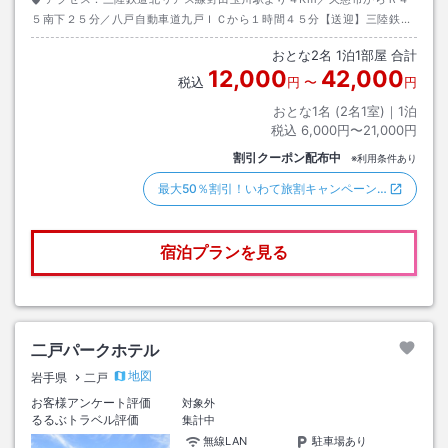
５南下２５分／八戸自動車道九戸ＩＣから１時間４５分【送迎】三陸鉄道
北リアス線野田玉川駅～当館送迎あり。※前日要予約
おとな
2
名
1
泊
1
部屋 合計
12,000
42,000
税込
円
〜
円
おとな1名 (
2
名1室)｜
1
泊
税込
6,000円〜21,000円
割引クーポン配布中
※利用条件あり
最大50％割引！いわて旅割キャンペーン…
宿泊プランを見る
二戸パークホテル
地図
岩手県
二戸
お客様アンケート評価
対象外
るるぶトラベル評価
集計中
無線LAN
駐車場あり