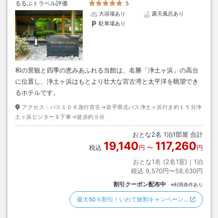
るるぶトラベル評価
5
大浴場あり
露天風呂あり
駐車場あり
和の景観と四季の恵みあふれる当館は、名勝「浄土ヶ浜」の高台
に位置し、浄土ヶ浜はもとより壮大な宮古湾と太平洋を眺望でき
るホテルです。
アクセス：
バス１０６急行宮古→岩手県北バス浄土ヶ浜行き約１５分浄
土ヶ浜ビジターＳ下車→徒歩約５分
おとな
2
名
1
泊
1
部屋 合計
19,140
117,260
税込
円
〜
円
おとな1名 (
2
名1室)｜
1
泊
税込
9,570円〜58,630円
割引クーポン配布中
※利用条件あり
最大50％割引！いわて旅割キャンペーン…