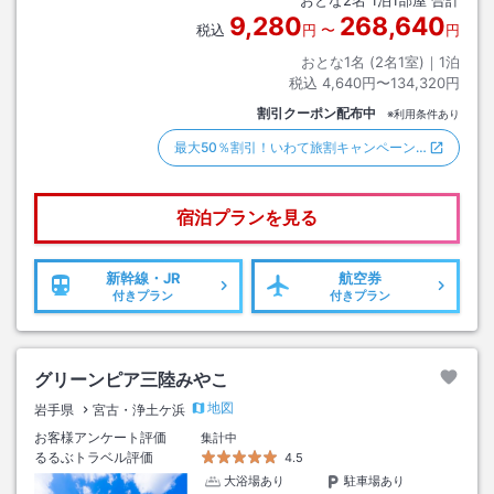
9,280
268,640
税込
円
〜
円
おとな1名 (
2
名1室)｜
1
泊
税込
4,640円〜134,320円
割引クーポン配布中
※利用条件あり
最大50％割引！いわて旅割キャンペーン…
宿泊プランを見る
新幹線・JR
航空券
付きプラン
付きプラン
グリーンピア三陸みやこ
地図
岩手県
宮古・浄土ケ浜
お客様アンケート評価
集計中
るるぶトラベル評価
4.5
大浴場あり
駐車場あり