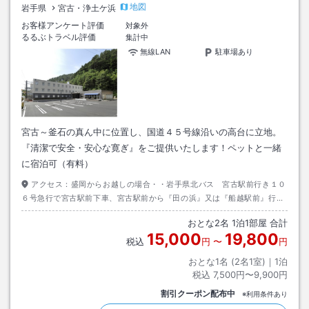
地図
岩手県
宮古・浄土ケ浜
お客様アンケート評価
対象外
るるぶトラベル評価
集計中
無線LAN
駐車場あり
宮古～釜石の真ん中に位置し、国道４５号線沿いの高台に立地。
『清潔で安全・安心な寛ぎ』をご提供いたします！ペットと一緒
に宿泊可（有料）
アクセス：
盛岡からお越しの場合・・岩手県北バス 宮古駅前行き１０
６号急行で宮古駅前下車、宮古駅前から『田の浜』又は『船越駅前』行き
のバスに乗り換え、北長林停留所下車・・・徒歩約１分。
おとな
2
名
1
泊
1
部屋 合計
15,000
19,800
税込
円
〜
円
おとな1名 (
2
名1室)｜
1
泊
税込
7,500円〜9,900円
割引クーポン配布中
※利用条件あり