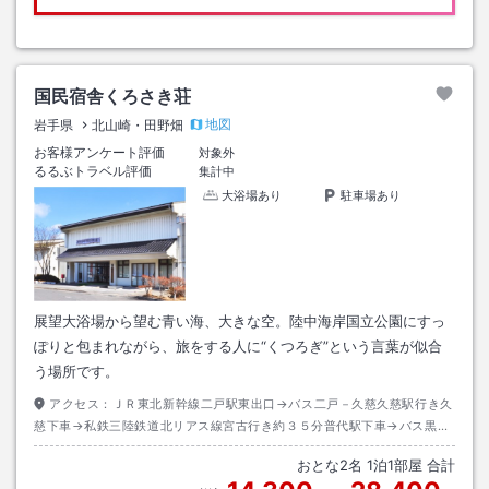
国民宿舎くろさき荘
地図
岩手県
北山崎・田野畑
お客様アンケート評価
対象外
るるぶトラベル評価
集計中
大浴場あり
駐車場あり
展望大浴場から望む青い海、大きな空。陸中海岸国立公園にすっ
ぽりと包まれながら、旅をする人に“くつろぎ”という言葉が似合
う場所です。
アクセス：
ＪＲ東北新幹線二戸駅東出口→バス二戸－久慈久慈駅行き久
慈下車→私鉄三陸鉄道北リアス線宮古行き約３５分普代駅下車→バス黒崎
線黒崎行き約１５分くろさき荘前下車→タクシー約１０分
おとな
2
名
1
泊
1
部屋 合計