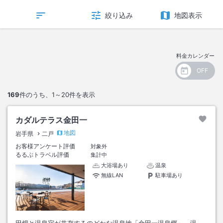
絞り込み
地図表示
料金カレンダー
169
件のうち、
1～20
件を表示
カダルテラス金田一
地図
岩手県
二戸
お客様アンケート評価
対象外
るるぶトラベル評価
集計中
大浴場あり
温泉
無線LAN
駐車場あり
田畑と温泉宿が共存するのどかな温泉地「金田一温泉郷」。温