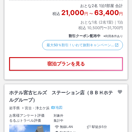
おとな
2
名
1
泊
1
部屋 合計
21,000
63,400
税込
円
〜
円
おとな1名 (
2
名1室)｜
1
泊
税込
10,500円〜31,700円
割引クーポン配布中
※利用条件あり
最大50％割引！いわて旅割キャンペーン…
宿泊プランを見る
ホテル宮古ヒルズ ステーション店（ＢＢＨホテ
ルグループ）
地図
岩手県
宮古・浄土ケ浜
お客様アンケート評価
対象外
るるぶトラベル評価
集計中
無線LAN
駅徒歩5分