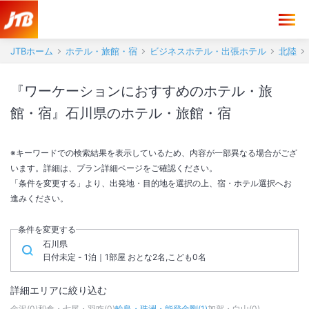
JTBホーム
ホテル・旅館・宿
ビジネスホテル・出張ホテル
北陸
『ワーケーションにおすすめのホテル・旅
館・宿』石川県のホテル・旅館・宿
※キーワードでの検索結果を表示しているため、内容が一部異なる場合がござ
います。詳細は、プラン詳細ページをご確認ください。
「条件を変更する」より、出発地・目的地を選択の上、宿・ホテル選択へお
進みください。
条件を変更する
石川県
日付未定 - 1泊｜1部屋 おとな2名,こども0名
詳細エリアに絞り込む
金沢
(
0
)
和倉・七尾・羽咋
(
0
)
輪島・珠洲・能登金剛
(
1
)
加賀・白山
(
0
)