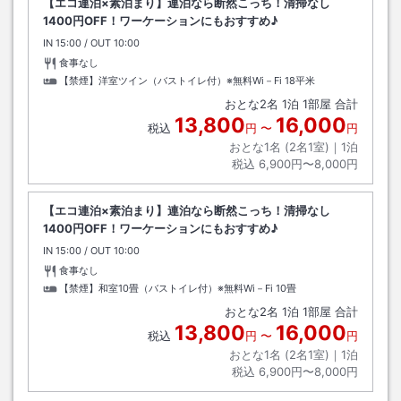
【エコ連泊×素泊まり】連泊なら断然こっち！清掃なし
1400円OFF！ワーケーションにもおすすめ♪
IN
チェックイン
15:00
/ OUT
チェックアウト
10:00
食事なし
【禁煙】洋室ツイン（バストイレ付）※無料Wi－Fi
18平米
おとな
2
名
1
泊
1
部屋 合計
13,800
16,000
税込
円
〜
円
おとな1名 (
2
名1室)｜
1
泊
税込
6,900円〜8,000円
【エコ連泊×素泊まり】連泊なら断然こっち！清掃なし
1400円OFF！ワーケーションにもおすすめ♪
IN
チェックイン
15:00
/ OUT
チェックアウト
10:00
食事なし
【禁煙】和室10畳（バストイレ付）※無料Wi－Fi
10畳
おとな
2
名
1
泊
1
部屋 合計
13,800
16,000
税込
円
〜
円
おとな1名 (
2
名1室)｜
1
泊
税込
6,900円〜8,000円