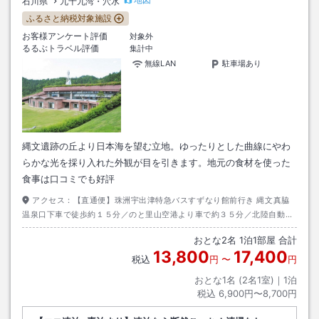
石川県
九十九湾・穴水
ふるさと納税対象施設
お客様アンケート評価
対象外
るるぶトラベル評価
集計中
無線LAN
駐車場あり
縄文遺跡の丘より日本海を望む立地。ゆったりとした曲線にやわ
らかな光を採り入れた外観が目を引きます。地元の食材を使った
食事は口コミでも好評
アクセス：
【直通便】珠洲宇出津特急バスすずなり館前行き 縄文真脇
温泉口下車で徒歩約１５分／のと里山空港より車で約３５分／北陸自動車
道・金沢森本ICより約２時間／ふるさとタクシー のと里山空港から当館ま
おとな
2
名
1
泊
1
部屋 合計
で約35分（要予約・乗合制）
13,800
17,400
税込
円
〜
円
おとな1名 (
2
名1室)｜
1
泊
税込
6,900円〜8,700円